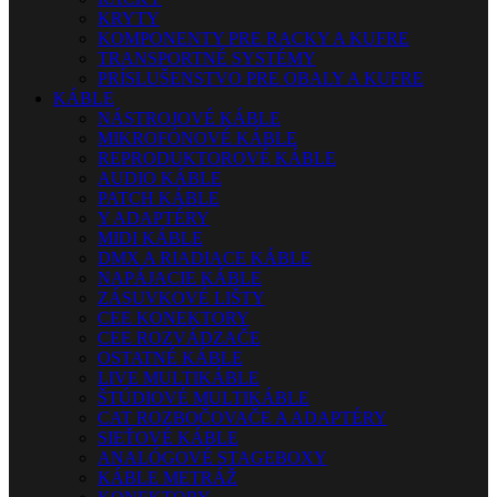
KRYTY
KOMPONENTY PRE RACKY A KUFRE
TRANSPORTNÉ SYSTÉMY
PRÍSLUŠENSTVO PRE OBALY A KUFRE
KÁBLE
NÁSTROJOVÉ KÁBLE
MIKROFÓNOVÉ KÁBLE
REPRODUKTOROVÉ KÁBLE
AUDIO KÁBLE
PATCH KÁBLE
Y ADAPTÉRY
MIDI KÁBLE
DMX A RIADIACE KÁBLE
NAPÁJACIE KÁBLE
ZÁSUVKOVÉ LIŠTY
CEE KONEKTORY
CEE ROZVÁDZAČE
OSTATNÉ KÁBLE
LIVE MULTIKÁBLE
ŠTÚDIOVÉ MULTIKÁBLE
CAT ROZBOČOVAČE A ADAPTÉRY
SIEŤOVÉ KÁBLE
ANALÓGOVÉ STAGEBOXY
KÁBLE METRÁŽ