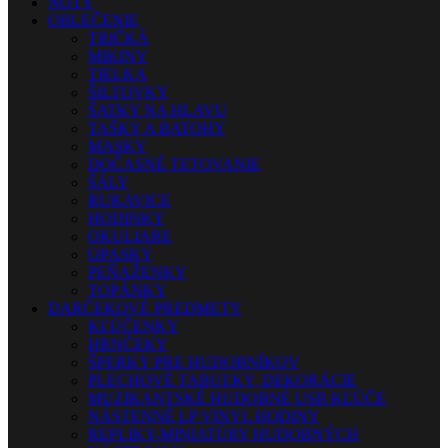
NOTY
OBLEČENIE
TRIČKÁ
MIKINY
TIELKA
ŠILTOVKY
ŠATKY NA HLAVU
TAŠKY A BATOHY
MASKY
DOČASNÉ TETOVANIE
ŠÁLY
RUKAVICE
HODINKY
OKULIARE
OPASKY
PEŇAŽENKY
TOPÁNKY
DARČEKOVÉ PREDMETY
KĽÚČENKY
HRNČEKY
ŠPERKY PRE HUDOBNÍKOV
PLECHOVÉ TABUĽKY, DEKORÁCIE
MUZIKANTSKÉ HUDOBNÉ USB KĽÚČE
NÁSTENNÉ LP VINYL HODINY
REPLIKY-MINIATÚRY HUDOBNÝCH