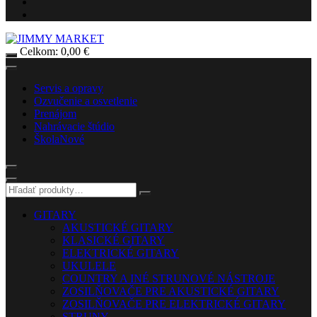
Celkom:
0,00
€
Servis a opravy
Ozvučenie a osvetlenie
Prenájom
Nahrávacie štúdio
Škola
Nové
GITARY
AKUSTICKÉ GITARY
KLASICKÉ GITARY
ELEKTRICKÉ GITARY
UKULELE
COUNTRY A INÉ STRUNOVÉ NÁSTROJE
ZOSILŇOVAČE PRE AKUSTICKÉ GITARY
ZOSILŇOVAČE PRE ELEKTRICKÉ GITARY
STRUNY