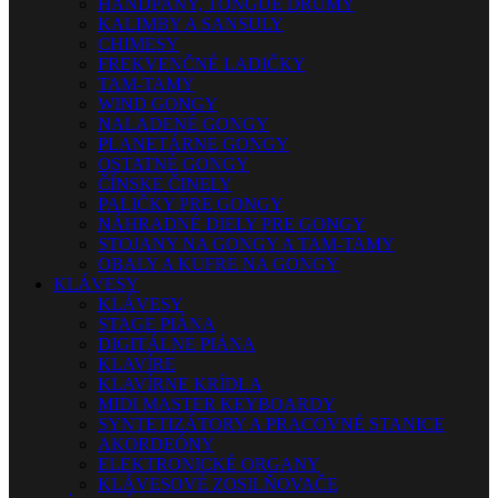
HANDPANY, TONGUE DRUMY
KALIMBY A SANSULY
CHIMESY
FREKVENČNÉ LADIČKY
TAM-TAMY
WIND GONGY
NALADENÉ GONGY
PLANETÁRNE GONGY
OSTATNÉ GONGY
ČÍNSKE ČINELY
PALIČKY PRE GONGY
NÁHRADNÉ DIELY PRE GONGY
STOJANY NA GONGY A TAM-TAMY
OBALY A KUFRE NA GONGY
KLÁVESY
KLÁVESY
STAGE PIÁNA
DIGITÁLNE PIÁNA
KLAVÍRE
KLAVÍRNE KRÍDLA
MIDI MASTER KEYBOARDY
SYNTETIZÁTORY A PRACOVNÉ STANICE
AKORDEÓNY
ELEKTRONICKÉ ORGANY
KLÁVESOVÉ ZOSILŇOVAČE