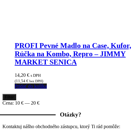
PROFI Pevné Madlo na Case, Kufor,
Rúčka na Kombo, Repro – JIMMY
MARKET SENICA
14,20
€
s DPH
(
11,54
€
)
bez DPH
Pridať do košíka
Minimálna
Maximálna
Filter
cena
cena
Cena:
10 €
—
20 €
Otázky?
Kontaktuj nášho obchodného zástupcu, ktorý Ti rád pomôže: