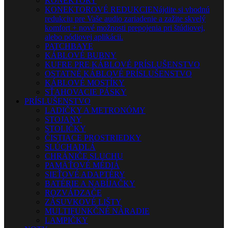
KONEKTORY
KONEKTOROVÉ REDUKCIE
Nájdite si vhodnú
redukciu pre Vaše audio zariadenie a zažite skvelý
komfort + nové možnosti prepojenia pri štúdiovej,
alebo pódiovej aplikácii.
PATCHBAYE
KÁBLOVÉ BUBNY
KUFRE PRE KÁBLOVÉ PRÍSLUŠENSTVO
OSTATNÉ KÁBLOVÉ PRÍSLUŠENSTVO
KÁBLOVÉ MOSTÍKY
SŤAHOVACIE PÁSKY
PRÍSLUŠENSTVO
LADIČKY A METRONÓMY
STOJANY
STOLIČKY
ČISTIACE PROSTRIEDKY
SLÚCHADLÁ
CHRÁNIČE SLUCHU
PAMÄŤOVÉ MÉDIÁ
SIEŤOVÉ ADAPTÉRY
BATÉRIE A NABÍJAČKY
ROZVÁDZAČE
ZÁSUVKOVÉ LIŠTY
MULTIFUNKČNÉ NÁRADIE
LAMPIČKY