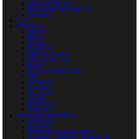
ZÁSUVKOVÉ LIŠTY
MULTIFUNKČNÉ NÁRADIE
LAMPIČKY
NOTY
OBLEČENIE
TRIČKÁ
MIKINY
TIELKA
ŠILTOVKY
ŠATKY NA HLAVU
TAŠKY A BATOHY
MASKY
DOČASNÉ TETOVANIE
ŠÁLY
RUKAVICE
HODINKY
OKULIARE
OPASKY
PEŇAŽENKY
TOPÁNKY
DARČEKOVÉ PREDMETY
KĽÚČENKY
HRNČEKY
ŠPERKY PRE HUDOBNÍKOV
PLECHOVÉ TABUĽKY, DEKORÁCIE