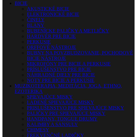
BICIE
AKUSTICKÉ BICIE
ELEKTRONICKÉ BICIE
ČINELY
BLANY
BUBENÍCKE PALIČKY A METLIČKY
HARDVÉR PRE BICIE
PERKUSIE
ORFFOVÉ NÁSTROJE
BUBNY NA POVZBUDZOVANIE, POCHODOVÉ
BICIE NÁSTROJE
MIKROFÓNY PRE BICIE A PERKUSIE
PRÍSLUŠENSTVO PRE BICIE
NÁHRADNÉ DIELY PRE BICIE
NOTY PRE BICIE A PERKUSIE
MUZIKOTERAPIA, MEDITÁCIA, JOGA, ETHNO,
EZOTERIKA
SPIEVAJÚCE MISKY
LADENÉ SPIEVAJÚCE MISKY
PRISLUŠENSTVO PRE SPIEVAJÚCE MISKY
PALIČKY PRE SPIEVAJÚCE MISKY
HANDPANY, TONGUE DRUMY
KALIMBY A SANSULY
CHIMESY
FREKVENČNÉ LADIČKY