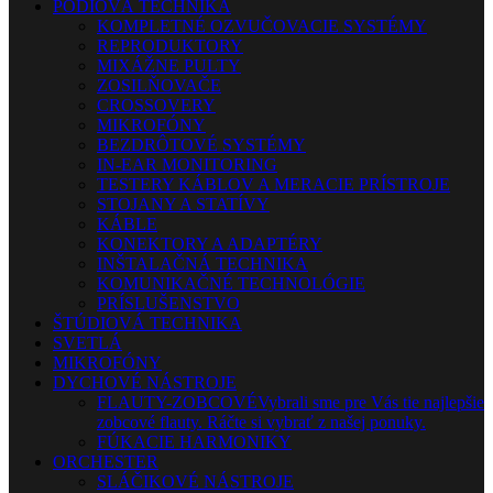
PÓDIOVÁ TECHNIKA
KOMPLETNÉ OZVUČOVACIE SYSTÉMY
REPRODUKTORY
MIXÁŽNE PULTY
ZOSILŇOVAČE
CROSSOVERY
MIKROFÓNY
BEZDRÔTOVÉ SYSTÉMY
IN-EAR MONITORING
TESTERY KÁBLOV A MERACIE PRÍSTROJE
STOJANY A STATÍVY
KÁBLE
KONEKTORY A ADAPTÉRY
INŠTALAČNÁ TECHNIKA
KOMUNIKAČNÉ TECHNOLÓGIE
PRÍSLUŠENSTVO
ŠTÚDIOVÁ TECHNIKA
SVETLÁ
MIKROFÓNY
DYCHOVÉ NÁSTROJE
FLAUTY-ZOBCOVÉ
Vybrali sme pre Vás tie najlepšie
zobcové flauty. Ráčte si vybrať z našej ponuky.
FÚKACIE HARMONIKY
ORCHESTER
SLÁČIKOVÉ NÁSTROJE