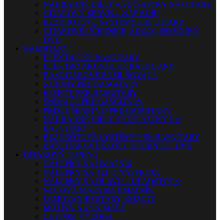
NÁHRADNÉ DIELY A SÚČIASTKY NA GITARY
GITAROVÝ SERVIS – NÁRADIE
BEZDRÔTOVÉ SYSTÉMY PRE GITARY
GITAROVÉ UČEBNICE, ŠKOLY, SPEVNÍKY,
DVD
BASGITARY
ELEKTRICKÉ BASGITARY
ELEKTRO AKUSTICKÉ BASGITARY
BASGITAROVÉ ZOSILŇOVAČE
STRUNY PRE BASGITARY
EFEKTY PRE BASGITARY
SNÍMAČE PRE BASGITARY
PRÍSLUŠENSTVO PRE BASGITARY
NÁHRADNÉ DIELY A SÚČIASTKY NA
BASGITARY
BEZDRÔTOVÉ SYSTÉMY PRE BASGITARY
BASGITAROVÉ ŠKOLY, UČEBNICE, DVD
GITAROVÝ TUNING
NÁLEPKY NA HMATNÍK
NÁLEPKY NA TELO NÁSTROJA
NÁLEPKY NA HLAVU – HEADSTOCK
NOTOVÁ MAPA NA HMATNÍK
LEMOVANIE GITARY, ROZETY
MOTÍVY NA SNÍMAČE
CUSTOM VÝROBA