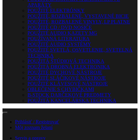
APARÁTY
POUŽITÉ ELEKTRÓNKY
POUŽITÉ, ROZBALENÉ, VYSTAVENÉ BICIE
POUŽITÉ, ROZBALENÉ VINYLY, LP PLATNE
POUŽITÉ CD / DVD NOSIČE
POUŽITÉ AUDIO KAZETY MG
POUŽÍVANÁ LITERATÚRA
POUŽITÉ AUDIO SYSTÉMY
POUŽITÉ SVETLÁ, OSVETLENIE, SVETELNÁ
TECHNIKA
POUŽITÁ ŠTÚDIOVÁ TECHNIKA
POUŽITÁ DROBNÁ ELEKTRONIKA
POUŽITÉ DYCHOVÉ NÁSTROJE
POUŽITÉ SLÁČIKOVÉ NÁSTROJE
POUŽITÉ KLÁVESOVÉ NÁSTROJE
OBLEČENIE S CHYBIČKAMI
B-STOCK DARČEKOVÉ PREDMETY
POUŽITÁ KANCELÁRSKA TECHNIKA
Prihlásiť / Registrovať
Môj zoznam želaní
Servis a opravy