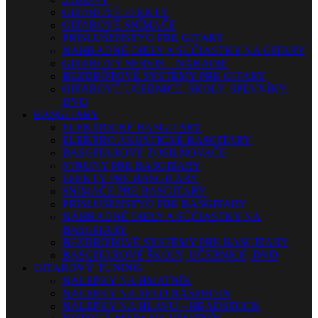
GITAROVÉ EFEKTY
GITAROVÉ SNÍMAČE
PRÍSLUŠENSTVO PRE GITARY
NÁHRADNÉ DIELY A SÚČIASTKY NA GITARY
GITAROVÝ SERVIS – NÁRADIE
BEZDRÔTOVÉ SYSTÉMY PRE GITARY
GITAROVÉ UČEBNICE, ŠKOLY, SPEVNÍKY,
DVD
BASGITARY
ELEKTRICKÉ BASGITARY
ELEKTRO AKUSTICKÉ BASGITARY
BASGITAROVÉ ZOSILŇOVAČE
STRUNY PRE BASGITARY
EFEKTY PRE BASGITARY
SNÍMAČE PRE BASGITARY
PRÍSLUŠENSTVO PRE BASGITARY
NÁHRADNÉ DIELY A SÚČIASTKY NA
BASGITARY
BEZDRÔTOVÉ SYSTÉMY PRE BASGITARY
BASGITAROVÉ ŠKOLY, UČEBNICE, DVD
GITAROVÝ TUNING
NÁLEPKY NA HMATNÍK
NÁLEPKY NA TELO NÁSTROJA
NÁLEPKY NA HLAVU – HEADSTOCK