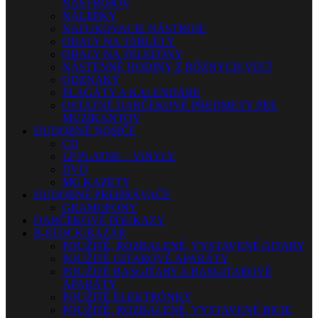
NÁSTROJOV
NÁLEPKY
NAFUKOVACIE NÁSTROJE
OBALY NA TABLETY
OBALY NA TELEFÓNY
NÁSTENNÉ HODINY Z RÔZNYCH VECÍ
ODZNAKY
PLAGÁTY A KALENDÁRE
OSTATNÉ DARČEKOVÉ PREDMETY PRE
MUZIKANTOV
HUDOBNÉ NOSIČE
CD
LP PLATNE – VINYLY
DVD
MG KAZETY
HUDOBNÉ PREHRÁVAČE
GRAMOFÓNY
DARČEKOVÉ POUKAZY
B-STOCK/BAZÁR
POUŽITÉ, ROZBALENÉ, VYSTAVENÉ GITARY
POUŽITÉ GITAROVÉ APARÁTY
POUŽITÉ BASGITARY A BASGITAROVÉ
APARÁTY
POUŽITÉ ELEKTRÓNKY
POUŽITÉ, ROZBALENÉ, VYSTAVENÉ BICIE