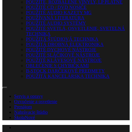
POUŽITÉ, ROZBALENÉ VINYLY, LP PLATNE
POUŽITÉ CD / DVD NOSIČE
POUŽITÉ AUDIO KAZETY MG
POUŽÍVANÁ LITERATÚRA
POUŽITÉ AUDIO SYSTÉMY
POUŽITÉ SVETLÁ, OSVETLENIE, SVETELNÁ
TECHNIKA
POUŽITÁ ŠTÚDIOVÁ TECHNIKA
POUŽITÁ DROBNÁ ELEKTRONIKA
POUŽITÉ DYCHOVÉ NÁSTROJE
POUŽITÉ SLÁČIKOVÉ NÁSTROJE
POUŽITÉ KLÁVESOVÉ NÁSTROJE
OBLEČENIE S CHYBIČKAMI
B-STOCK DARČEKOVÉ PREDMETY
POUŽITÁ KANCELÁRSKA TECHNIKA
Servis a opravy
Ozvučenie a osvetlenie
Prenájom
Nahrávacie štúdio
Škola
Nové