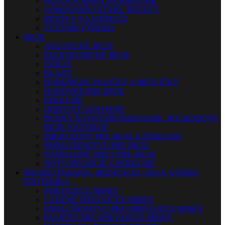
NOTOVÁ MAPA NA HMATNÍK
LEMOVANIE GITARY, ROZETY
MOTÍVY NA SNÍMAČE
CUSTOM VÝROBA
BICIE
AKUSTICKÉ BICIE
ELEKTRONICKÉ BICIE
ČINELY
BLANY
BUBENÍCKE PALIČKY A METLIČKY
HARDVÉR PRE BICIE
PERKUSIE
ORFFOVÉ NÁSTROJE
BUBNY NA POVZBUDZOVANIE, POCHODOVÉ
BICIE NÁSTROJE
MIKROFÓNY PRE BICIE A PERKUSIE
PRÍSLUŠENSTVO PRE BICIE
NÁHRADNÉ DIELY PRE BICIE
NOTY PRE BICIE A PERKUSIE
MUZIKOTERAPIA, MEDITÁCIA, JOGA, ETHNO,
EZOTERIKA
SPIEVAJÚCE MISKY
LADENÉ SPIEVAJÚCE MISKY
PRISLUŠENSTVO PRE SPIEVAJÚCE MISKY
PALIČKY PRE SPIEVAJÚCE MISKY