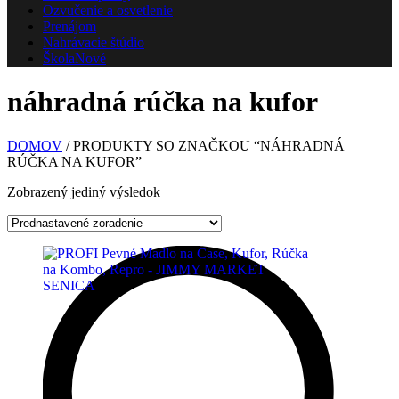
Ozvučenie a osvetlenie
Prenájom
Nahrávacie štúdio
Škola
Nové
náhradná rúčka na kufor
DOMOV
/ PRODUKTY SO ZNAČKOU “NÁHRADNÁ
RÚČKA NA KUFOR”
Zobrazený jediný výsledok