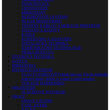
ZOSILŇOVAČE
CROSSOVERY
MIKROFÓNY
BEZDRÔTOVÉ SYSTÉMY
IN-EAR MONITORING
TESTERY KÁBLOV A MERACIE PRÍSTROJE
STOJANY A STATÍVY
KÁBLE
KONEKTORY A ADAPTÉRY
INŠTALAČNÁ TECHNIKA
KOMUNIKAČNÉ TECHNOLÓGIE
PRÍSLUŠENSTVO
ŠTÚDIOVÁ TECHNIKA
SVETLÁ
MIKROFÓNY
DYCHOVÉ NÁSTROJE
FLAUTY-ZOBCOVÉ
Vybrali sme pre Vás tie najlepšie
zobcové flauty. Ráčte si vybrať z našej ponuky.
FÚKACIE HARMONIKY
ORCHESTER
SLÁČIKOVÉ NÁSTROJE
OBALY
OBALY A KUFRE
CASE, KUFRE
RACKY