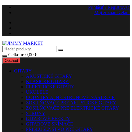
Preskočiť
Prihlásiť / Registrovať
na
Môj zoznam želaní
obsah
Celkom:
0,00
€
Obchod
GITARY
AKUSTICKÉ GITARY
KLASICKÉ GITARY
ELEKTRICKÉ GITARY
UKULELE
COUNTRY A INÉ STRUNOVÉ NÁSTROJE
ZOSILŇOVAČE PRE AKUSTICKÉ GITARY
ZOSILŇOVAČE PRE ELEKTRICKÉ GITARY
STRUNY
GITAROVÉ EFEKTY
GITAROVÉ SNÍMAČE
PRÍSLUŠENSTVO PRE GITARY