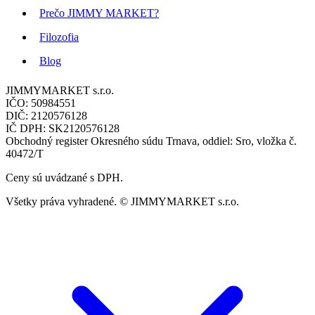
Prečo JIMMY MARKET?
Filozofia
Blog
JIMMYMARKET s.r.o.
IČO: 50984551
DIČ: 2120576128
IČ DPH: SK2120576128
Obchodný register Okresného súdu Trnava, oddiel: Sro, vložka č.
40472/T
Ceny sú uvádzané s DPH.
Všetky práva vyhradené. © JIMMYMARKET s.r.o.