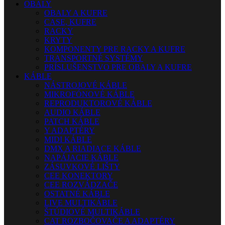
OBALY
OBALY A KUFRE
CASE, KUFRE
RACKY
KRYTY
KOMPONENTY PRE RACKY A KUFRE
TRANSPORTNÉ SYSTÉMY
PRÍSLUŠENSTVO PRE OBALY A KUFRE
KÁBLE
NÁSTROJOVÉ KÁBLE
MIKROFÓNOVÉ KÁBLE
REPRODUKTOROVÉ KÁBLE
AUDIO KÁBLE
PATCH KÁBLE
Y ADAPTÉRY
MIDI KÁBLE
DMX A RIADIACE KÁBLE
NAPÁJACIE KÁBLE
ZÁSUVKOVÉ LIŠTY
CEE KONEKTORY
CEE ROZVÁDZAČE
OSTATNÉ KÁBLE
LIVE MULTIKÁBLE
ŠTÚDIOVÉ MULTIKÁBLE
CAT ROZBOČOVAČE A ADAPTÉRY