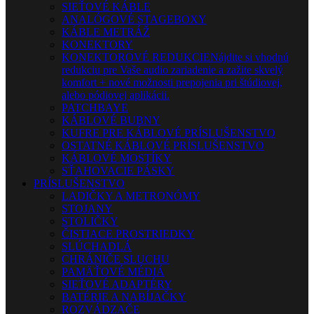
SIEŤOVÉ KÁBLE
ANALÓGOVÉ STAGEBOXY
KÁBLE METRÁŽ
KONEKTORY
KONEKTOROVÉ REDUKCIE
Nájdite si vhodnú
redukciu pre Vaše audio zariadenie a zažite skvelý
komfort + nové možnosti prepojenia pri štúdiovej,
alebo pódiovej aplikácii.
PATCHBAYE
KÁBLOVÉ BUBNY
KUFRE PRE KÁBLOVÉ PRÍSLUŠENSTVO
OSTATNÉ KÁBLOVÉ PRÍSLUŠENSTVO
KÁBLOVÉ MOSTÍKY
SŤAHOVACIE PÁSKY
PRÍSLUŠENSTVO
LADIČKY A METRONÓMY
STOJANY
STOLIČKY
ČISTIACE PROSTRIEDKY
SLÚCHADLÁ
CHRÁNIČE SLUCHU
PAMÄŤOVÉ MÉDIÁ
SIEŤOVÉ ADAPTÉRY
BATÉRIE A NABÍJAČKY
ROZVÁDZAČE