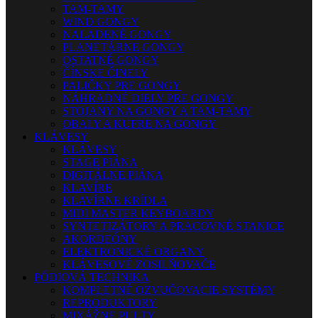
TAM-TAMY
WIND GONGY
NALADENÉ GONGY
PLANETÁRNE GONGY
OSTATNÉ GONGY
ČÍNSKE ČINELY
PALIČKY PRE GONGY
NÁHRADNÉ DIELY PRE GONGY
STOJANY NA GONGY A TAM-TAMY
OBALY A KUFRE NA GONGY
KLÁVESY
KLÁVESY
STAGE PIÁNA
DIGITÁLNE PIÁNA
KLAVÍRE
KLAVÍRNE KRÍDLA
MIDI MASTER KEYBOARDY
SYNTETIZÁTORY A PRACOVNÉ STANICE
AKORDEÓNY
ELEKTRONICKÉ ORGANY
KLÁVESOVÉ ZOSILŇOVAČE
PÓDIOVÁ TECHNIKA
KOMPLETNÉ OZVUČOVACIE SYSTÉMY
REPRODUKTORY
MIXÁŽNE PULTY