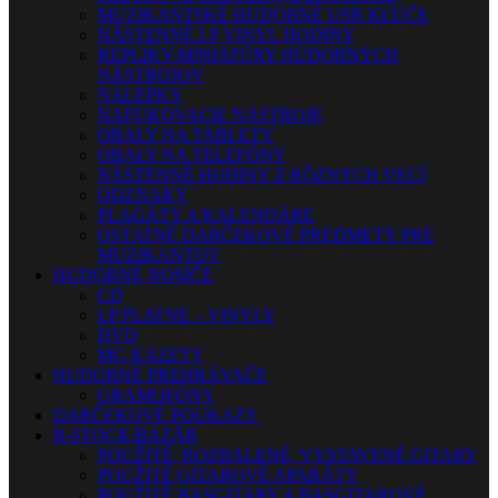
MUZIKANTSKÉ HUDOBNÉ USB KĽÚČE
NÁSTENNÉ LP VINYL HODINY
REPLIKY-MINIATÚRY HUDOBNÝCH
NÁSTROJOV
NÁLEPKY
NAFUKOVACIE NÁSTROJE
OBALY NA TABLETY
OBALY NA TELEFÓNY
NÁSTENNÉ HODINY Z RÔZNYCH VECÍ
ODZNAKY
PLAGÁTY A KALENDÁRE
OSTATNÉ DARČEKOVÉ PREDMETY PRE
MUZIKANTOV
HUDOBNÉ NOSIČE
CD
LP PLATNE – VINYLY
DVD
MG KAZETY
HUDOBNÉ PREHRÁVAČE
GRAMOFÓNY
DARČEKOVÉ POUKAZY
B-STOCK/BAZÁR
POUŽITÉ, ROZBALENÉ, VYSTAVENÉ GITARY
POUŽITÉ GITAROVÉ APARÁTY
POUŽITÉ BASGITARY A BASGITAROVÉ