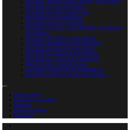
POUŽITÉ, ROZBALENÉ VINYLY, LP PLATNE
POUŽITÉ CD / DVD NOSIČE
POUŽITÉ AUDIO KAZETY MG
POUŽÍVANÁ LITERATÚRA
POUŽITÉ AUDIO SYSTÉMY
POUŽITÉ SVETLÁ, OSVETLENIE, SVETELNÁ
TECHNIKA
POUŽITÁ ŠTÚDIOVÁ TECHNIKA
POUŽITÁ DROBNÁ ELEKTRONIKA
POUŽITÉ DYCHOVÉ NÁSTROJE
POUŽITÉ SLÁČIKOVÉ NÁSTROJE
POUŽITÉ KLÁVESOVÉ NÁSTROJE
OBLEČENIE S CHYBIČKAMI
B-STOCK DARČEKOVÉ PREDMETY
POUŽITÁ KANCELÁRSKA TECHNIKA
Servis a opravy
Ozvučenie a osvetlenie
Prenájom
Nahrávacie štúdio
Škola
Nové