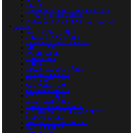
KRYTY
KOMPONENTY PRE RACKY A KUFRE
TRANSPORTNÉ SYSTÉMY
PRÍSLUŠENSTVO PRE OBALY A KUFRE
KÁBLE
NÁSTROJOVÉ KÁBLE
MIKROFÓNOVÉ KÁBLE
REPRODUKTOROVÉ KÁBLE
AUDIO KÁBLE
PATCH KÁBLE
Y ADAPTÉRY
MIDI KÁBLE
DMX A RIADIACE KÁBLE
NAPÁJACIE KÁBLE
ZÁSUVKOVÉ LIŠTY
CEE KONEKTORY
CEE ROZVÁDZAČE
OSTATNÉ KÁBLE
LIVE MULTIKÁBLE
ŠTÚDIOVÉ MULTIKÁBLE
CAT ROZBOČOVAČE A ADAPTÉRY
SIEŤOVÉ KÁBLE
ANALÓGOVÉ STAGEBOXY
KÁBLE METRÁŽ