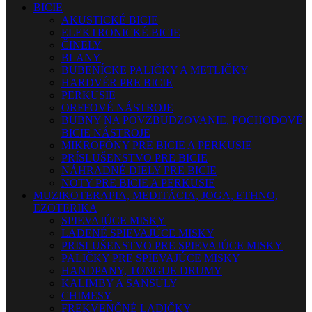
BICIE
AKUSTICKÉ BICIE
ELEKTRONICKÉ BICIE
ČINELY
BLANY
BUBENÍCKE PALIČKY A METLIČKY
HARDVÉR PRE BICIE
PERKUSIE
ORFFOVÉ NÁSTROJE
BUBNY NA POVZBUDZOVANIE, POCHODOVÉ
BICIE NÁSTROJE
MIKROFÓNY PRE BICIE A PERKUSIE
PRÍSLUŠENSTVO PRE BICIE
NÁHRADNÉ DIELY PRE BICIE
NOTY PRE BICIE A PERKUSIE
MUZIKOTERAPIA, MEDITÁCIA, JOGA, ETHNO,
EZOTERIKA
SPIEVAJÚCE MISKY
LADENÉ SPIEVAJÚCE MISKY
PRISLUŠENSTVO PRE SPIEVAJÚCE MISKY
PALIČKY PRE SPIEVAJÚCE MISKY
HANDPANY, TONGUE DRUMY
KALIMBY A SANSULY
CHIMESY
FREKVENČNÉ LADIČKY