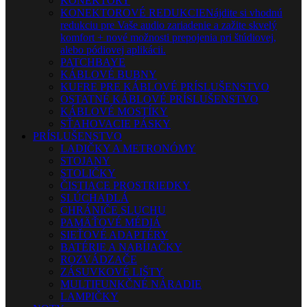
KONEKTORY
KONEKTOROVÉ REDUKCIE
Nájdite si vhodnú
redukciu pre Vaše audio zariadenie a zažite skvelý
komfort + nové možnosti prepojenia pri štúdiovej,
alebo pódiovej aplikácii.
PATCHBAYE
KÁBLOVÉ BUBNY
KUFRE PRE KÁBLOVÉ PRÍSLUŠENSTVO
OSTATNÉ KÁBLOVÉ PRÍSLUŠENSTVO
KÁBLOVÉ MOSTÍKY
SŤAHOVACIE PÁSKY
PRÍSLUŠENSTVO
LADIČKY A METRONÓMY
STOJANY
STOLIČKY
ČISTIACE PROSTRIEDKY
SLÚCHADLÁ
CHRÁNIČE SLUCHU
PAMÄŤOVÉ MÉDIÁ
SIEŤOVÉ ADAPTÉRY
BATÉRIE A NABÍJAČKY
ROZVÁDZAČE
ZÁSUVKOVÉ LIŠTY
MULTIFUNKČNÉ NÁRADIE
LAMPIČKY