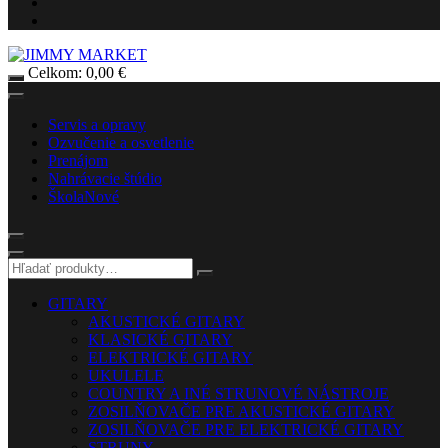
Celkom:
0,00
€
Servis a opravy
Ozvučenie a osvetlenie
Prenájom
Nahrávacie štúdio
Škola
Nové
GITARY
AKUSTICKÉ GITARY
KLASICKÉ GITARY
ELEKTRICKÉ GITARY
UKULELE
COUNTRY A INÉ STRUNOVÉ NÁSTROJE
ZOSILŇOVAČE PRE AKUSTICKÉ GITARY
ZOSILŇOVAČE PRE ELEKTRICKÉ GITARY
STRUNY