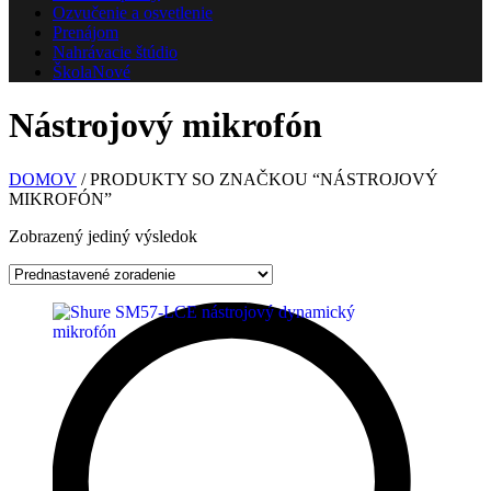
Ozvučenie a osvetlenie
Prenájom
Nahrávacie štúdio
Škola
Nové
Nástrojový mikrofón
DOMOV
/ PRODUKTY SO ZNAČKOU “NÁSTROJOVÝ
MIKROFÓN”
Zobrazený jediný výsledok