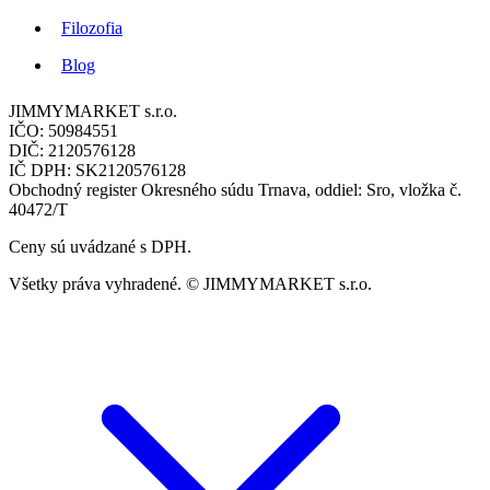
Filozofia
Blog
JIMMYMARKET s.r.o.
IČO: 50984551
DIČ: 2120576128
IČ DPH: SK2120576128
Obchodný register Okresného súdu Trnava, oddiel: Sro, vložka č.
40472/T
Ceny sú uvádzané s DPH.
Všetky práva vyhradené. © JIMMYMARKET s.r.o.