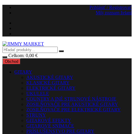
Preskočiť
Prihlásiť / Registrovať
na
Môj zoznam želaní
obsah
Celkom:
0,00
€
Obchod
GITARY
AKUSTICKÉ GITARY
KLASICKÉ GITARY
ELEKTRICKÉ GITARY
UKULELE
COUNTRY A INÉ STRUNOVÉ NÁSTROJE
ZOSILŇOVAČE PRE AKUSTICKÉ GITARY
ZOSILŇOVAČE PRE ELEKTRICKÉ GITARY
STRUNY
GITAROVÉ EFEKTY
GITAROVÉ SNÍMAČE
PRÍSLUŠENSTVO PRE GITARY