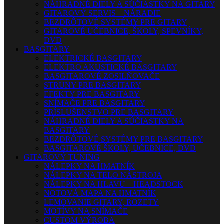
NÁHRADNÉ DIELY A SÚČIASTKY NA GITARY
GITAROVÝ SERVIS – NÁRADIE
BEZDRÔTOVÉ SYSTÉMY PRE GITARY
GITAROVÉ UČEBNICE, ŠKOLY, SPEVNÍKY,
DVD
BASGITARY
ELEKTRICKÉ BASGITARY
ELEKTRO AKUSTICKÉ BASGITARY
BASGITAROVÉ ZOSILŇOVAČE
STRUNY PRE BASGITARY
EFEKTY PRE BASGITARY
SNÍMAČE PRE BASGITARY
PRÍSLUŠENSTVO PRE BASGITARY
NÁHRADNÉ DIELY A SÚČIASTKY NA
BASGITARY
BEZDRÔTOVÉ SYSTÉMY PRE BASGITARY
BASGITAROVÉ ŠKOLY, UČEBNICE, DVD
GITAROVÝ TUNING
NÁLEPKY NA HMATNÍK
NÁLEPKY NA TELO NÁSTROJA
NÁLEPKY NA HLAVU – HEADSTOCK
NOTOVÁ MAPA NA HMATNÍK
LEMOVANIE GITARY, ROZETY
MOTÍVY NA SNÍMAČE
CUSTOM VÝROBA