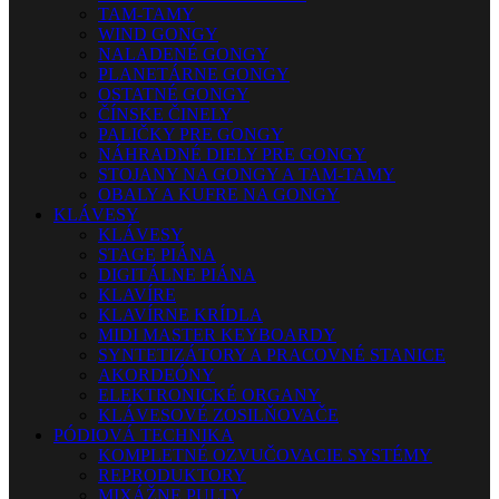
TAM-TAMY
WIND GONGY
NALADENÉ GONGY
PLANETÁRNE GONGY
OSTATNÉ GONGY
ČÍNSKE ČINELY
PALIČKY PRE GONGY
NÁHRADNÉ DIELY PRE GONGY
STOJANY NA GONGY A TAM-TAMY
OBALY A KUFRE NA GONGY
KLÁVESY
KLÁVESY
STAGE PIÁNA
DIGITÁLNE PIÁNA
KLAVÍRE
KLAVÍRNE KRÍDLA
MIDI MASTER KEYBOARDY
SYNTETIZÁTORY A PRACOVNÉ STANICE
AKORDEÓNY
ELEKTRONICKÉ ORGANY
KLÁVESOVÉ ZOSILŇOVAČE
PÓDIOVÁ TECHNIKA
KOMPLETNÉ OZVUČOVACIE SYSTÉMY
REPRODUKTORY
MIXÁŽNE PULTY