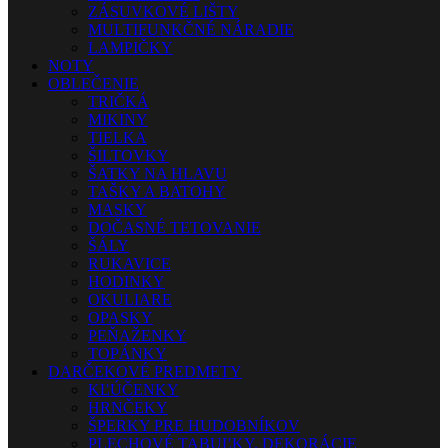
ZÁSUVKOVÉ LIŠTY
MULTIFUNKČNÉ NÁRADIE
LAMPIČKY
NOTY
OBLEČENIE
TRIČKÁ
MIKINY
TIELKA
ŠILTOVKY
ŠATKY NA HLAVU
TAŠKY A BATOHY
MASKY
DOČASNÉ TETOVANIE
ŠÁLY
RUKAVICE
HODINKY
OKULIARE
OPASKY
PEŇAŽENKY
TOPÁNKY
DARČEKOVÉ PREDMETY
KĽÚČENKY
HRNČEKY
ŠPERKY PRE HUDOBNÍKOV
PLECHOVÉ TABUĽKY, DEKORÁCIE