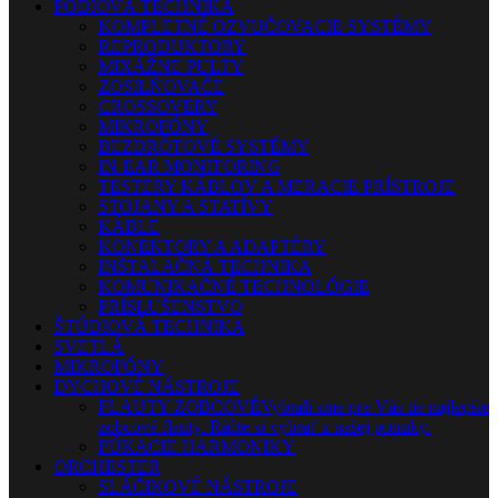
PÓDIOVÁ TECHNIKA
KOMPLETNÉ OZVUČOVACIE SYSTÉMY
REPRODUKTORY
MIXÁŽNE PULTY
ZOSILŇOVAČE
CROSSOVERY
MIKROFÓNY
BEZDRÔTOVÉ SYSTÉMY
IN-EAR MONITORING
TESTERY KÁBLOV A MERACIE PRÍSTROJE
STOJANY A STATÍVY
KÁBLE
KONEKTORY A ADAPTÉRY
INŠTALAČNÁ TECHNIKA
KOMUNIKAČNÉ TECHNOLÓGIE
PRÍSLUŠENSTVO
ŠTÚDIOVÁ TECHNIKA
SVETLÁ
MIKROFÓNY
DYCHOVÉ NÁSTROJE
FLAUTY-ZOBCOVÉ
Vybrali sme pre Vás tie najlepšie
zobcové flauty. Ráčte si vybrať z našej ponuky.
FÚKACIE HARMONIKY
ORCHESTER
SLÁČIKOVÉ NÁSTROJE