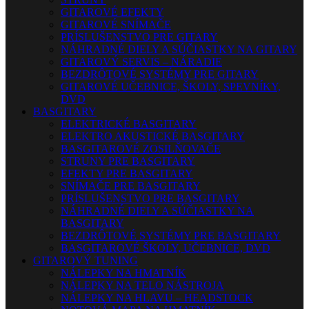
GITAROVÉ EFEKTY
GITAROVÉ SNÍMAČE
PRÍSLUŠENSTVO PRE GITARY
NÁHRADNÉ DIELY A SÚČIASTKY NA GITARY
GITAROVÝ SERVIS – NÁRADIE
BEZDRÔTOVÉ SYSTÉMY PRE GITARY
GITAROVÉ UČEBNICE, ŠKOLY, SPEVNÍKY,
DVD
BASGITARY
ELEKTRICKÉ BASGITARY
ELEKTRO AKUSTICKÉ BASGITARY
BASGITAROVÉ ZOSILŇOVAČE
STRUNY PRE BASGITARY
EFEKTY PRE BASGITARY
SNÍMAČE PRE BASGITARY
PRÍSLUŠENSTVO PRE BASGITARY
NÁHRADNÉ DIELY A SÚČIASTKY NA
BASGITARY
BEZDRÔTOVÉ SYSTÉMY PRE BASGITARY
BASGITAROVÉ ŠKOLY, UČEBNICE, DVD
GITAROVÝ TUNING
NÁLEPKY NA HMATNÍK
NÁLEPKY NA TELO NÁSTROJA
NÁLEPKY NA HLAVU – HEADSTOCK