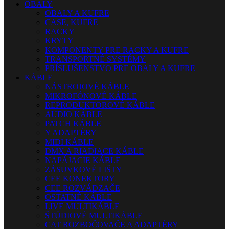
OBALY
OBALY A KUFRE
CASE, KUFRE
RACKY
KRYTY
KOMPONENTY PRE RACKY A KUFRE
TRANSPORTNÉ SYSTÉMY
PRÍSLUŠENSTVO PRE OBALY A KUFRE
KÁBLE
NÁSTROJOVÉ KÁBLE
MIKROFÓNOVÉ KÁBLE
REPRODUKTOROVÉ KÁBLE
AUDIO KÁBLE
PATCH KÁBLE
Y ADAPTÉRY
MIDI KÁBLE
DMX A RIADIACE KÁBLE
NAPÁJACIE KÁBLE
ZÁSUVKOVÉ LIŠTY
CEE KONEKTORY
CEE ROZVÁDZAČE
OSTATNÉ KÁBLE
LIVE MULTIKÁBLE
ŠTÚDIOVÉ MULTIKÁBLE
CAT ROZBOČOVAČE A ADAPTÉRY