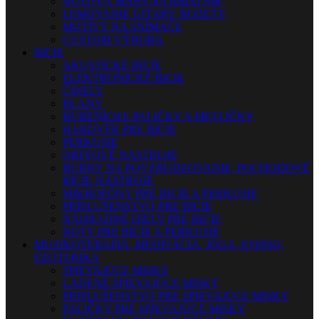
NOTOVÁ MAPA NA HMATNÍK
LEMOVANIE GITARY, ROZETY
MOTÍVY NA SNÍMAČE
CUSTOM VÝROBA
BICIE
AKUSTICKÉ BICIE
ELEKTRONICKÉ BICIE
ČINELY
BLANY
BUBENÍCKE PALIČKY A METLIČKY
HARDVÉR PRE BICIE
PERKUSIE
ORFFOVÉ NÁSTROJE
BUBNY NA POVZBUDZOVANIE, POCHODOVÉ
BICIE NÁSTROJE
MIKROFÓNY PRE BICIE A PERKUSIE
PRÍSLUŠENSTVO PRE BICIE
NÁHRADNÉ DIELY PRE BICIE
NOTY PRE BICIE A PERKUSIE
MUZIKOTERAPIA, MEDITÁCIA, JOGA, ETHNO,
EZOTERIKA
SPIEVAJÚCE MISKY
LADENÉ SPIEVAJÚCE MISKY
PRISLUŠENSTVO PRE SPIEVAJÚCE MISKY
PALIČKY PRE SPIEVAJÚCE MISKY