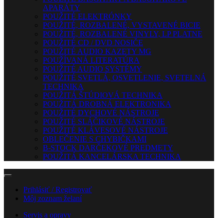
APARÁTY
POUŽITÉ ELEKTRÓNKY
POUŽITÉ, ROZBALENÉ, VYSTAVENÉ BICIE
POUŽITÉ, ROZBALENÉ VINYLY, LP PLATNE
POUŽITÉ CD / DVD NOSIČE
POUŽITÉ AUDIO KAZETY MG
POUŽÍVANÁ LITERATÚRA
POUŽITÉ AUDIO SYSTÉMY
POUŽITÉ SVETLÁ, OSVETLENIE, SVETELNÁ
TECHNIKA
POUŽITÁ ŠTÚDIOVÁ TECHNIKA
POUŽITÁ DROBNÁ ELEKTRONIKA
POUŽITÉ DYCHOVÉ NÁSTROJE
POUŽITÉ SLÁČIKOVÉ NÁSTROJE
POUŽITÉ KLÁVESOVÉ NÁSTROJE
OBLEČENIE S CHYBIČKAMI
B-STOCK DARČEKOVÉ PREDMETY
POUŽITÁ KANCELÁRSKA TECHNIKA
Prihlásiť / Registrovať
Môj zoznam želaní
Servis a opravy