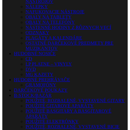
NÁSTROJOV
NÁLEPKY
NAFUKOVACIE NÁSTROJE
OBALY NA TABLETY
OBALY NA TELEFÓNY
NÁSTENNÉ HODINY Z RÔZNYCH VECÍ
ODZNAKY
PLAGÁTY A KALENDÁRE
OSTATNÉ DARČEKOVÉ PREDMETY PRE
MUZIKANTOV
HUDOBNÉ NOSIČE
CD
LP PLATNE – VINYLY
DVD
MG KAZETY
HUDOBNÉ PREHRÁVAČE
GRAMOFÓNY
DARČEKOVÉ POUKAZY
B-STOCK/BAZÁR
POUŽITÉ, ROZBALENÉ, VYSTAVENÉ GITARY
POUŽITÉ GITAROVÉ APARÁTY
POUŽITÉ BASGITARY A BASGITAROVÉ
APARÁTY
POUŽITÉ ELEKTRÓNKY
POUŽITÉ, ROZBALENÉ, VYSTAVENÉ BICIE