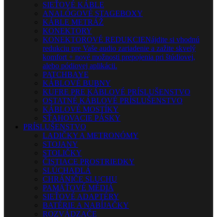
SIEŤOVÉ KÁBLE
ANALÓGOVÉ STAGEBOXY
KÁBLE METRÁŽ
KONEKTORY
KONEKTOROVÉ REDUKCIE
Nájdite si vhodnú
redukciu pre Vaše audio zariadenie a zažite skvelý
komfort + nové možnosti prepojenia pri štúdiovej,
alebo pódiovej aplikácii.
PATCHBAYE
KÁBLOVÉ BUBNY
KUFRE PRE KÁBLOVÉ PRÍSLUŠENSTVO
OSTATNÉ KÁBLOVÉ PRÍSLUŠENSTVO
KÁBLOVÉ MOSTÍKY
SŤAHOVACIE PÁSKY
PRÍSLUŠENSTVO
LADIČKY A METRONÓMY
STOJANY
STOLIČKY
ČISTIACE PROSTRIEDKY
SLÚCHADLÁ
CHRÁNIČE SLUCHU
PAMÄŤOVÉ MÉDIÁ
SIEŤOVÉ ADAPTÉRY
BATÉRIE A NABÍJAČKY
ROZVÁDZAČE