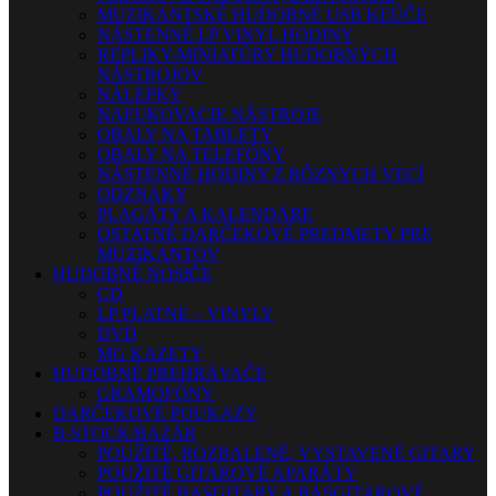
MUZIKANTSKÉ HUDOBNÉ USB KĽÚČE
NÁSTENNÉ LP VINYL HODINY
REPLIKY-MINIATÚRY HUDOBNÝCH
NÁSTROJOV
NÁLEPKY
NAFUKOVACIE NÁSTROJE
OBALY NA TABLETY
OBALY NA TELEFÓNY
NÁSTENNÉ HODINY Z RÔZNYCH VECÍ
ODZNAKY
PLAGÁTY A KALENDÁRE
OSTATNÉ DARČEKOVÉ PREDMETY PRE
MUZIKANTOV
HUDOBNÉ NOSIČE
CD
LP PLATNE – VINYLY
DVD
MG KAZETY
HUDOBNÉ PREHRÁVAČE
GRAMOFÓNY
DARČEKOVÉ POUKAZY
B-STOCK/BAZÁR
POUŽITÉ, ROZBALENÉ, VYSTAVENÉ GITARY
POUŽITÉ GITAROVÉ APARÁTY
POUŽITÉ BASGITARY A BASGITAROVÉ