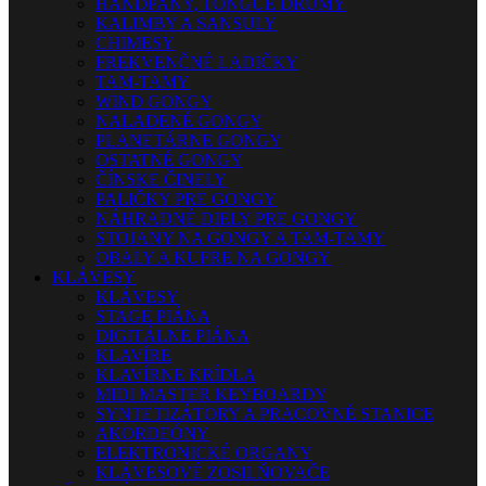
HANDPANY, TONGUE DRUMY
KALIMBY A SANSULY
CHIMESY
FREKVENČNÉ LADIČKY
TAM-TAMY
WIND GONGY
NALADENÉ GONGY
PLANETÁRNE GONGY
OSTATNÉ GONGY
ČÍNSKE ČINELY
PALIČKY PRE GONGY
NÁHRADNÉ DIELY PRE GONGY
STOJANY NA GONGY A TAM-TAMY
OBALY A KUFRE NA GONGY
KLÁVESY
KLÁVESY
STAGE PIÁNA
DIGITÁLNE PIÁNA
KLAVÍRE
KLAVÍRNE KRÍDLA
MIDI MASTER KEYBOARDY
SYNTETIZÁTORY A PRACOVNÉ STANICE
AKORDEÓNY
ELEKTRONICKÉ ORGANY
KLÁVESOVÉ ZOSILŇOVAČE