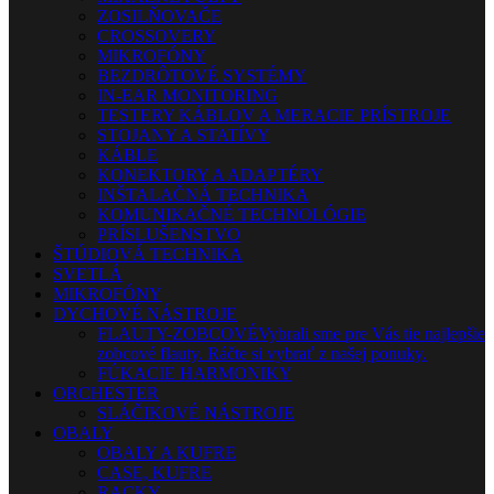
ZOSILŇOVAČE
CROSSOVERY
MIKROFÓNY
BEZDRÔTOVÉ SYSTÉMY
IN-EAR MONITORING
TESTERY KÁBLOV A MERACIE PRÍSTROJE
STOJANY A STATÍVY
KÁBLE
KONEKTORY A ADAPTÉRY
INŠTALAČNÁ TECHNIKA
KOMUNIKAČNÉ TECHNOLÓGIE
PRÍSLUŠENSTVO
ŠTÚDIOVÁ TECHNIKA
SVETLÁ
MIKROFÓNY
DYCHOVÉ NÁSTROJE
FLAUTY-ZOBCOVÉ
Vybrali sme pre Vás tie najlepšie
zobcové flauty. Ráčte si vybrať z našej ponuky.
FÚKACIE HARMONIKY
ORCHESTER
SLÁČIKOVÉ NÁSTROJE
OBALY
OBALY A KUFRE
CASE, KUFRE
RACKY