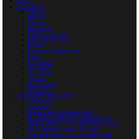
NOTY
OBLEČENIE
TRIČKÁ
MIKINY
TIELKA
ŠILTOVKY
ŠATKY NA HLAVU
TAŠKY A BATOHY
MASKY
DOČASNÉ TETOVANIE
ŠÁLY
RUKAVICE
HODINKY
OKULIARE
OPASKY
PEŇAŽENKY
TOPÁNKY
DARČEKOVÉ PREDMETY
KĽÚČENKY
HRNČEKY
ŠPERKY PRE HUDOBNÍKOV
PLECHOVÉ TABUĽKY, DEKORÁCIE
MUZIKANTSKÉ HUDOBNÉ USB KĽÚČE
NÁSTENNÉ LP VINYL HODINY
REPLIKY-MINIATÚRY HUDOBNÝCH