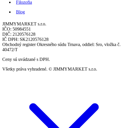
Filozofia
Blog
JIMMYMARKET s.r.o.
IČO: 50984551
DIČ: 2120576128
IČ DPH: SK2120576128
Obchodný register Okresného súdu Trnava, oddiel: Sro, vložka č.
40472/T
Ceny sú uvádzané s DPH.
Všetky práva vyhradené. © JIMMYMARKET s.r.o.