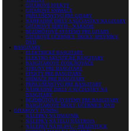
GITAROVÉ EFEKTY
GITAROVÉ SNÍMAČE
PRÍSLUŠENSTVO PRE GITARY
NÁHRADNÉ DIELY A SÚČIASTKY NA GITARY
GITAROVÝ SERVIS – NÁRADIE
BEZDRÔTOVÉ SYSTÉMY PRE GITARY
GITAROVÉ UČEBNICE, ŠKOLY, SPEVNÍKY,
DVD
BASGITARY
ELEKTRICKÉ BASGITARY
ELEKTRO AKUSTICKÉ BASGITARY
BASGITAROVÉ ZOSILŇOVAČE
STRUNY PRE BASGITARY
EFEKTY PRE BASGITARY
SNÍMAČE PRE BASGITARY
PRÍSLUŠENSTVO PRE BASGITARY
NÁHRADNÉ DIELY A SÚČIASTKY NA
BASGITARY
BEZDRÔTOVÉ SYSTÉMY PRE BASGITARY
BASGITAROVÉ ŠKOLY, UČEBNICE, DVD
GITAROVÝ TUNING
NÁLEPKY NA HMATNÍK
NÁLEPKY NA TELO NÁSTROJA
NÁLEPKY NA HLAVU – HEADSTOCK