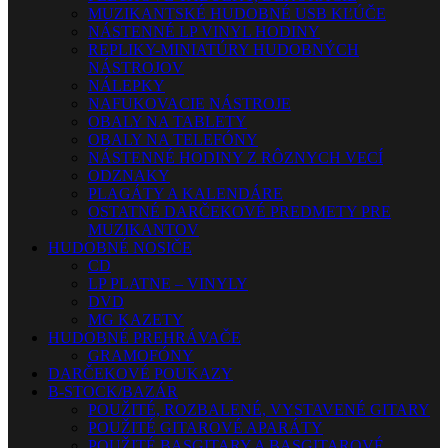
MUZIKANTSKÉ HUDOBNÉ USB KĽÚČE
NÁSTENNÉ LP VINYL HODINY
REPLIKY-MINIATÚRY HUDOBNÝCH
NÁSTROJOV
NÁLEPKY
NAFUKOVACIE NÁSTROJE
OBALY NA TABLETY
OBALY NA TELEFÓNY
NÁSTENNÉ HODINY Z RÔZNYCH VECÍ
ODZNAKY
PLAGÁTY A KALENDÁRE
OSTATNÉ DARČEKOVÉ PREDMETY PRE
MUZIKANTOV
HUDOBNÉ NOSIČE
CD
LP PLATNE – VINYLY
DVD
MG KAZETY
HUDOBNÉ PREHRÁVAČE
GRAMOFÓNY
DARČEKOVÉ POUKAZY
B-STOCK/BAZÁR
POUŽITÉ, ROZBALENÉ, VYSTAVENÉ GITARY
POUŽITÉ GITAROVÉ APARÁTY
POUŽITÉ BASGITARY A BASGITAROVÉ