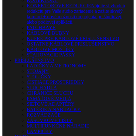
KONEKTORY
KONEKTOROVÉ REDUKCIE
Nájdite si vhodnú
redukciu pre Vaše audio zariadenie a zažite skvelý
komfort + nové možnosti prepojenia pri štúdiovej,
alebo pódiovej aplikácii.
PATCHBAYE
KÁBLOVÉ BUBNY
KUFRE PRE KÁBLOVÉ PRÍSLUŠENSTVO
OSTATNÉ KÁBLOVÉ PRÍSLUŠENSTVO
KÁBLOVÉ MOSTÍKY
SŤAHOVACIE PÁSKY
PRÍSLUŠENSTVO
LADIČKY A METRONÓMY
STOJANY
STOLIČKY
ČISTIACE PROSTRIEDKY
SLÚCHADLÁ
CHRÁNIČE SLUCHU
PAMÄŤOVÉ MÉDIÁ
SIEŤOVÉ ADAPTÉRY
BATÉRIE A NABÍJAČKY
ROZVÁDZAČE
ZÁSUVKOVÉ LIŠTY
MULTIFUNKČNÉ NÁRADIE
LAMPIČKY