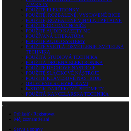
APARÁTY
POUŽITÉ ELEKTRÓNKY
POUŽITÉ, ROZBALENÉ, VYSTAVENÉ BICIE
POUŽITÉ, ROZBALENÉ VINYLY, LP PLATNE
POUŽITÉ CD / DVD NOSIČE
POUŽITÉ AUDIO KAZETY MG
POUŽÍVANÁ LITERATÚRA
POUŽITÉ AUDIO SYSTÉMY
POUŽITÉ SVETLÁ, OSVETLENIE, SVETELNÁ
TECHNIKA
POUŽITÁ ŠTÚDIOVÁ TECHNIKA
POUŽITÁ DROBNÁ ELEKTRONIKA
POUŽITÉ DYCHOVÉ NÁSTROJE
POUŽITÉ SLÁČIKOVÉ NÁSTROJE
POUŽITÉ KLÁVESOVÉ NÁSTROJE
OBLEČENIE S CHYBIČKAMI
B-STOCK DARČEKOVÉ PREDMETY
POUŽITÁ KANCELÁRSKA TECHNIKA
Prihlásiť / Registrovať
Môj zoznam želaní
Servis a opravy