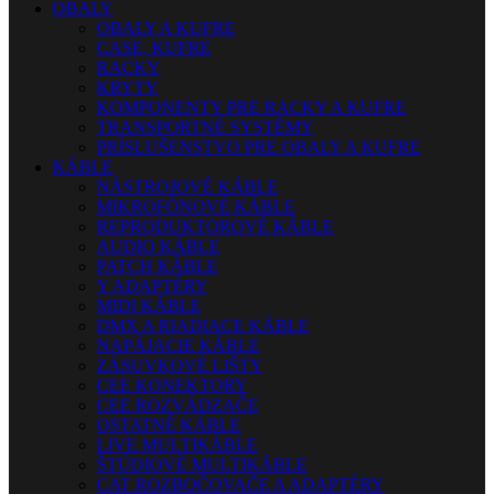
OBALY
OBALY A KUFRE
CASE, KUFRE
RACKY
KRYTY
KOMPONENTY PRE RACKY A KUFRE
TRANSPORTNÉ SYSTÉMY
PRÍSLUŠENSTVO PRE OBALY A KUFRE
KÁBLE
NÁSTROJOVÉ KÁBLE
MIKROFÓNOVÉ KÁBLE
REPRODUKTOROVÉ KÁBLE
AUDIO KÁBLE
PATCH KÁBLE
Y ADAPTÉRY
MIDI KÁBLE
DMX A RIADIACE KÁBLE
NAPÁJACIE KÁBLE
ZÁSUVKOVÉ LIŠTY
CEE KONEKTORY
CEE ROZVÁDZAČE
OSTATNÉ KÁBLE
LIVE MULTIKÁBLE
ŠTÚDIOVÉ MULTIKÁBLE
CAT ROZBOČOVAČE A ADAPTÉRY