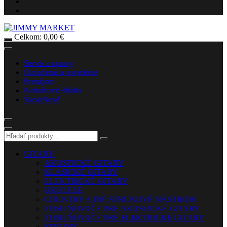
Celkom:
0,00
€
Servis a opravy
Ozvučenie a osvetlenie
Prenájom
Nahrávacie štúdio
Škola
Nové
GITARY
AKUSTICKÉ GITARY
KLASICKÉ GITARY
ELEKTRICKÉ GITARY
UKULELE
COUNTRY A INÉ STRUNOVÉ NÁSTROJE
ZOSILŇOVAČE PRE AKUSTICKÉ GITARY
ZOSILŇOVAČE PRE ELEKTRICKÉ GITARY
STRUNY