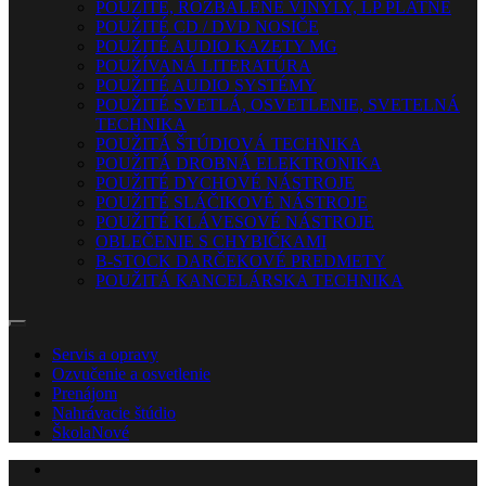
POUŽITÉ, ROZBALENÉ VINYLY, LP PLATNE
POUŽITÉ CD / DVD NOSIČE
POUŽITÉ AUDIO KAZETY MG
POUŽÍVANÁ LITERATÚRA
POUŽITÉ AUDIO SYSTÉMY
POUŽITÉ SVETLÁ, OSVETLENIE, SVETELNÁ
TECHNIKA
POUŽITÁ ŠTÚDIOVÁ TECHNIKA
POUŽITÁ DROBNÁ ELEKTRONIKA
POUŽITÉ DYCHOVÉ NÁSTROJE
POUŽITÉ SLÁČIKOVÉ NÁSTROJE
POUŽITÉ KLÁVESOVÉ NÁSTROJE
OBLEČENIE S CHYBIČKAMI
B-STOCK DARČEKOVÉ PREDMETY
POUŽITÁ KANCELÁRSKA TECHNIKA
Servis a opravy
Ozvučenie a osvetlenie
Prenájom
Nahrávacie štúdio
Škola
Nové