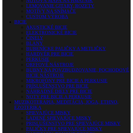
NOTOVÁ MAPA NA HMATNÍK
LEMOVANIE GITARY, ROZETY
MOTÍVY NA SNÍMAČE
CUSTOM VÝROBA
BICIE
AKUSTICKÉ BICIE
ELEKTRONICKÉ BICIE
ČINELY
BLANY
BUBENÍCKE PALIČKY A METLIČKY
HARDVÉR PRE BICIE
PERKUSIE
ORFFOVÉ NÁSTROJE
BUBNY NA POVZBUDZOVANIE, POCHODOVÉ
BICIE NÁSTROJE
MIKROFÓNY PRE BICIE A PERKUSIE
PRÍSLUŠENSTVO PRE BICIE
NÁHRADNÉ DIELY PRE BICIE
NOTY PRE BICIE A PERKUSIE
MUZIKOTERAPIA, MEDITÁCIA, JOGA, ETHNO,
EZOTERIKA
SPIEVAJÚCE MISKY
LADENÉ SPIEVAJÚCE MISKY
PRISLUŠENSTVO PRE SPIEVAJÚCE MISKY
PALIČKY PRE SPIEVAJÚCE MISKY