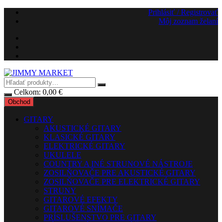
Preskočiť
Prihlásiť / Registrovať
na
Môj zoznam želaní
obsah
Celkom:
0,00
€
Obchod
GITARY
AKUSTICKÉ GITARY
KLASICKÉ GITARY
ELEKTRICKÉ GITARY
UKULELE
COUNTRY A INÉ STRUNOVÉ NÁSTROJE
ZOSILŇOVAČE PRE AKUSTICKÉ GITARY
ZOSILŇOVAČE PRE ELEKTRICKÉ GITARY
STRUNY
GITAROVÉ EFEKTY
GITAROVÉ SNÍMAČE
PRÍSLUŠENSTVO PRE GITARY