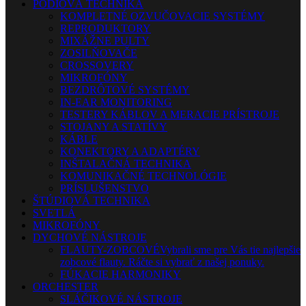
PÓDIOVÁ TECHNIKA
KOMPLETNÉ OZVUČOVACIE SYSTÉMY
REPRODUKTORY
MIXÁŽNE PULTY
ZOSILŇOVAČE
CROSSOVERY
MIKROFÓNY
BEZDRÔTOVÉ SYSTÉMY
IN-EAR MONITORING
TESTERY KÁBLOV A MERACIE PRÍSTROJE
STOJANY A STATÍVY
KÁBLE
KONEKTORY A ADAPTÉRY
INŠTALAČNÁ TECHNIKA
KOMUNIKAČNÉ TECHNOLÓGIE
PRÍSLUŠENSTVO
ŠTÚDIOVÁ TECHNIKA
SVETLÁ
MIKROFÓNY
DYCHOVÉ NÁSTROJE
FLAUTY-ZOBCOVÉ
Vybrali sme pre Vás tie najlepšie
zobcové flauty. Ráčte si vybrať z našej ponuky.
FÚKACIE HARMONIKY
ORCHESTER
SLÁČIKOVÉ NÁSTROJE