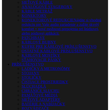
SIEŤOVÉ KÁBLE
ANALÓGOVÉ STAGEBOXY
KÁBLE METRÁŽ
KONEKTORY
KONEKTOROVÉ REDUKCIE
Nájdite si vhodnú
redukciu pre Vaše audio zariadenie a zažite skvelý
komfort + nové možnosti prepojenia pri štúdiovej,
alebo pódiovej aplikácii.
PATCHBAYE
KÁBLOVÉ BUBNY
KUFRE PRE KÁBLOVÉ PRÍSLUŠENSTVO
OSTATNÉ KÁBLOVÉ PRÍSLUŠENSTVO
KÁBLOVÉ MOSTÍKY
SŤAHOVACIE PÁSKY
PRÍSLUŠENSTVO
LADIČKY A METRONÓMY
STOJANY
STOLIČKY
ČISTIACE PROSTRIEDKY
SLÚCHADLÁ
CHRÁNIČE SLUCHU
PAMÄŤOVÉ MÉDIÁ
SIEŤOVÉ ADAPTÉRY
BATÉRIE A NABÍJAČKY
ROZVÁDZAČE