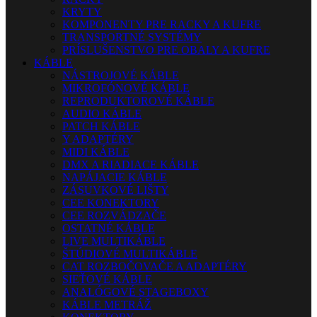
KRYTY
KOMPONENTY PRE RACKY A KUFRE
TRANSPORTNÉ SYSTÉMY
PRÍSLUŠENSTVO PRE OBALY A KUFRE
KÁBLE
NÁSTROJOVÉ KÁBLE
MIKROFÓNOVÉ KÁBLE
REPRODUKTOROVÉ KÁBLE
AUDIO KÁBLE
PATCH KÁBLE
Y ADAPTÉRY
MIDI KÁBLE
DMX A RIADIACE KÁBLE
NAPÁJACIE KÁBLE
ZÁSUVKOVÉ LIŠTY
CEE KONEKTORY
CEE ROZVÁDZAČE
OSTATNÉ KÁBLE
LIVE MULTIKÁBLE
ŠTÚDIOVÉ MULTIKÁBLE
CAT ROZBOČOVAČE A ADAPTÉRY
SIEŤOVÉ KÁBLE
ANALÓGOVÉ STAGEBOXY
KÁBLE METRÁŽ