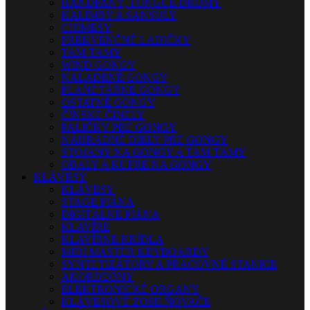
HANDPANY, TONGUE DRUMY
KALIMBY A SANSULY
CHIMESY
FREKVENČNÉ LADIČKY
TAM-TAMY
WIND GONGY
NALADENÉ GONGY
PLANETÁRNE GONGY
OSTATNÉ GONGY
ČÍNSKE ČINELY
PALIČKY PRE GONGY
NÁHRADNÉ DIELY PRE GONGY
STOJANY NA GONGY A TAM-TAMY
OBALY A KUFRE NA GONGY
KLÁVESY
KLÁVESY
STAGE PIÁNA
DIGITÁLNE PIÁNA
KLAVÍRE
KLAVÍRNE KRÍDLA
MIDI MASTER KEYBOARDY
SYNTETIZÁTORY A PRACOVNÉ STANICE
AKORDEÓNY
ELEKTRONICKÉ ORGANY
KLÁVESOVÉ ZOSILŇOVAČE