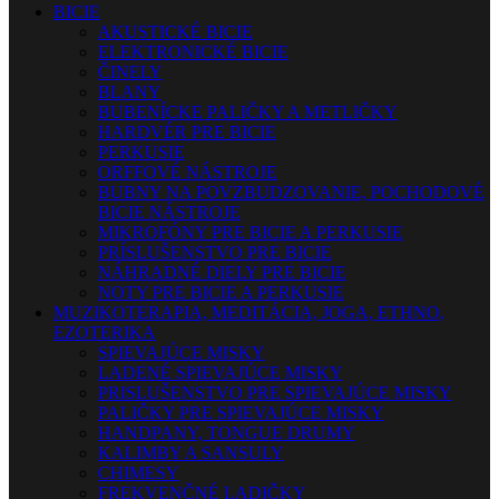
BICIE
AKUSTICKÉ BICIE
ELEKTRONICKÉ BICIE
ČINELY
BLANY
BUBENÍCKE PALIČKY A METLIČKY
HARDVÉR PRE BICIE
PERKUSIE
ORFFOVÉ NÁSTROJE
BUBNY NA POVZBUDZOVANIE, POCHODOVÉ
BICIE NÁSTROJE
MIKROFÓNY PRE BICIE A PERKUSIE
PRÍSLUŠENSTVO PRE BICIE
NÁHRADNÉ DIELY PRE BICIE
NOTY PRE BICIE A PERKUSIE
MUZIKOTERAPIA, MEDITÁCIA, JOGA, ETHNO,
EZOTERIKA
SPIEVAJÚCE MISKY
LADENÉ SPIEVAJÚCE MISKY
PRISLUŠENSTVO PRE SPIEVAJÚCE MISKY
PALIČKY PRE SPIEVAJÚCE MISKY
HANDPANY, TONGUE DRUMY
KALIMBY A SANSULY
CHIMESY
FREKVENČNÉ LADIČKY