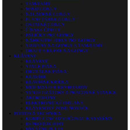
TAM-TAMY
WIND GONGY
NALADENÉ GONGY
PLANETÁRNE GONGY
OSTATNÉ GONGY
ČÍNSKE ČINELY
PALIČKY PRE GONGY
NÁHRADNÉ DIELY PRE GONGY
STOJANY NA GONGY A TAM-TAMY
OBALY A KUFRE NA GONGY
KLÁVESY
KLÁVESY
STAGE PIÁNA
DIGITÁLNE PIÁNA
KLAVÍRE
KLAVÍRNE KRÍDLA
MIDI MASTER KEYBOARDY
SYNTETIZÁTORY A PRACOVNÉ STANICE
AKORDEÓNY
ELEKTRONICKÉ ORGANY
KLÁVESOVÉ ZOSILŇOVAČE
PÓDIOVÁ TECHNIKA
KOMPLETNÉ OZVUČOVACIE SYSTÉMY
REPRODUKTORY
MIXÁŽNE PULTY