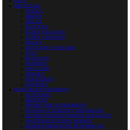
NOTY
OBLEČENIE
TRIČKÁ
MIKINY
TIELKA
ŠILTOVKY
ŠATKY NA HLAVU
TAŠKY A BATOHY
MASKY
DOČASNÉ TETOVANIE
ŠÁLY
RUKAVICE
HODINKY
OKULIARE
OPASKY
PEŇAŽENKY
TOPÁNKY
DARČEKOVÉ PREDMETY
KĽÚČENKY
HRNČEKY
ŠPERKY PRE HUDOBNÍKOV
PLECHOVÉ TABUĽKY, DEKORÁCIE
MUZIKANTSKÉ HUDOBNÉ USB KĽÚČE
NÁSTENNÉ LP VINYL HODINY
REPLIKY-MINIATÚRY HUDOBNÝCH