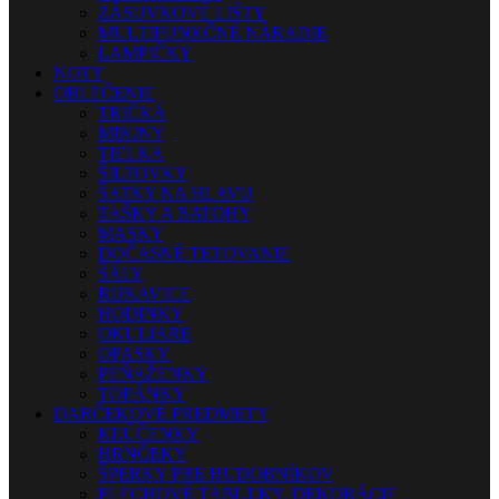
ZÁSUVKOVÉ LIŠTY
MULTIFUNKČNÉ NÁRADIE
LAMPIČKY
NOTY
OBLEČENIE
TRIČKÁ
MIKINY
TIELKA
ŠILTOVKY
ŠATKY NA HLAVU
TAŠKY A BATOHY
MASKY
DOČASNÉ TETOVANIE
ŠÁLY
RUKAVICE
HODINKY
OKULIARE
OPASKY
PEŇAŽENKY
TOPÁNKY
DARČEKOVÉ PREDMETY
KĽÚČENKY
HRNČEKY
ŠPERKY PRE HUDOBNÍKOV
PLECHOVÉ TABUĽKY, DEKORÁCIE