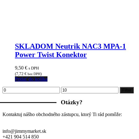
SKLADOM Neutrik NAC3 MPA-1
Power Twist Konektor
9,50
€
s DPH
(
7,72
€
)
bez DPH
Pridať do košíka
Minimálna
Maximálna
Filter
cena
cena
Otázky?
Kontaktuj nášho obchodného zástupcu, ktorý Ti rád pomôže:
info@jimmymarket.sk
+421 904 514 850