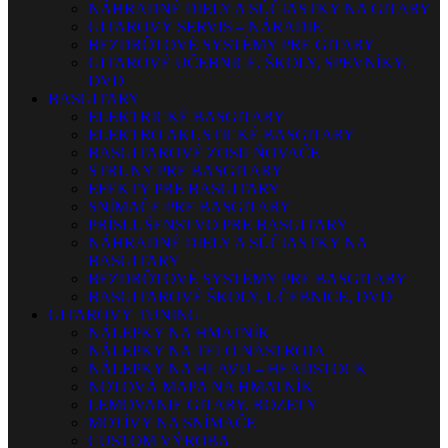
NÁHRADNÉ DIELY A SÚČIASTKY NA GITARY
GITAROVÝ SERVIS – NÁRADIE
BEZDRÔTOVÉ SYSTÉMY PRE GITARY
GITAROVÉ UČEBNICE, ŠKOLY, SPEVNÍKY,
DVD
BASGITARY
ELEKTRICKÉ BASGITARY
ELEKTRO AKUSTICKÉ BASGITARY
BASGITAROVÉ ZOSILŇOVAČE
STRUNY PRE BASGITARY
EFEKTY PRE BASGITARY
SNÍMAČE PRE BASGITARY
PRÍSLUŠENSTVO PRE BASGITARY
NÁHRADNÉ DIELY A SÚČIASTKY NA
BASGITARY
BEZDRÔTOVÉ SYSTÉMY PRE BASGITARY
BASGITAROVÉ ŠKOLY, UČEBNICE, DVD
GITAROVÝ TUNING
NÁLEPKY NA HMATNÍK
NÁLEPKY NA TELO NÁSTROJA
NÁLEPKY NA HLAVU – HEADSTOCK
NOTOVÁ MAPA NA HMATNÍK
LEMOVANIE GITARY, ROZETY
MOTÍVY NA SNÍMAČE
CUSTOM VÝROBA