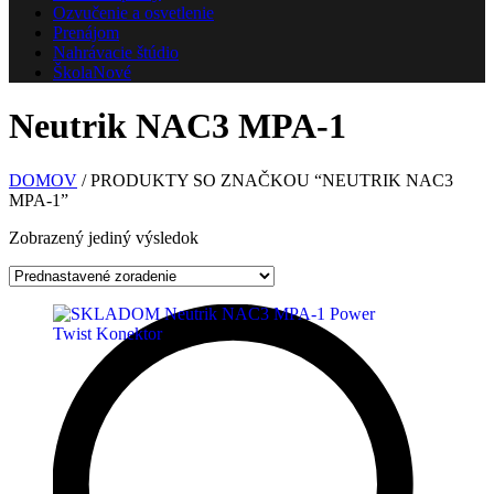
Ozvučenie a osvetlenie
Prenájom
Nahrávacie štúdio
Škola
Nové
Neutrik NAC3 MPA-1
DOMOV
/ PRODUKTY SO ZNAČKOU “NEUTRIK NAC3
MPA-1”
Zobrazený jediný výsledok