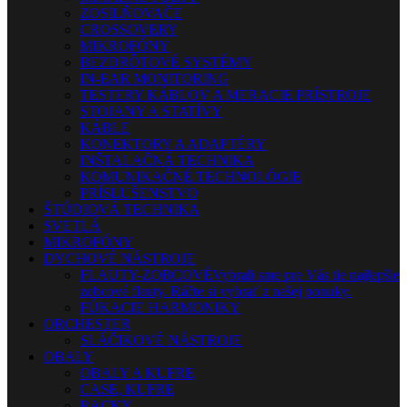
ZOSILŇOVAČE
CROSSOVERY
MIKROFÓNY
BEZDRÔTOVÉ SYSTÉMY
IN-EAR MONITORING
TESTERY KÁBLOV A MERACIE PRÍSTROJE
STOJANY A STATÍVY
KÁBLE
KONEKTORY A ADAPTÉRY
INŠTALAČNÁ TECHNIKA
KOMUNIKAČNÉ TECHNOLÓGIE
PRÍSLUŠENSTVO
ŠTÚDIOVÁ TECHNIKA
SVETLÁ
MIKROFÓNY
DYCHOVÉ NÁSTROJE
FLAUTY-ZOBCOVÉ
Vybrali sme pre Vás tie najlepšie
zobcové flauty. Ráčte si vybrať z našej ponuky.
FÚKACIE HARMONIKY
ORCHESTER
SLÁČIKOVÉ NÁSTROJE
OBALY
OBALY A KUFRE
CASE, KUFRE
RACKY