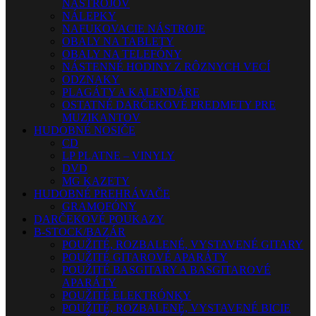
NÁSTROJOV
NÁLEPKY
NAFUKOVACIE NÁSTROJE
OBALY NA TABLETY
OBALY NA TELEFÓNY
NÁSTENNÉ HODINY Z RÔZNYCH VECÍ
ODZNAKY
PLAGÁTY A KALENDÁRE
OSTATNÉ DARČEKOVÉ PREDMETY PRE
MUZIKANTOV
HUDOBNÉ NOSIČE
CD
LP PLATNE – VINYLY
DVD
MG KAZETY
HUDOBNÉ PREHRÁVAČE
GRAMOFÓNY
DARČEKOVÉ POUKAZY
B-STOCK/BAZÁR
POUŽITÉ, ROZBALENÉ, VYSTAVENÉ GITARY
POUŽITÉ GITAROVÉ APARÁTY
POUŽITÉ BASGITARY A BASGITAROVÉ
APARÁTY
POUŽITÉ ELEKTRÓNKY
POUŽITÉ, ROZBALENÉ, VYSTAVENÉ BICIE