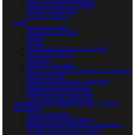
NOTOVÁ MAPA NA HMATNÍK
LEMOVANIE GITARY, ROZETY
MOTÍVY NA SNÍMAČE
CUSTOM VÝROBA
BICIE
AKUSTICKÉ BICIE
ELEKTRONICKÉ BICIE
ČINELY
BLANY
BUBENÍCKE PALIČKY A METLIČKY
HARDVÉR PRE BICIE
PERKUSIE
ORFFOVÉ NÁSTROJE
BUBNY NA POVZBUDZOVANIE, POCHODOVÉ
BICIE NÁSTROJE
MIKROFÓNY PRE BICIE A PERKUSIE
PRÍSLUŠENSTVO PRE BICIE
NÁHRADNÉ DIELY PRE BICIE
NOTY PRE BICIE A PERKUSIE
MUZIKOTERAPIA, MEDITÁCIA, JOGA, ETHNO,
EZOTERIKA
SPIEVAJÚCE MISKY
LADENÉ SPIEVAJÚCE MISKY
PRISLUŠENSTVO PRE SPIEVAJÚCE MISKY
PALIČKY PRE SPIEVAJÚCE MISKY