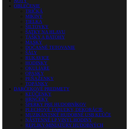
NOTY
OBLEČENIE
TRIČKÁ
MIKINY
TIELKA
ŠILTOVKY
ŠATKY NA HLAVU
TAŠKY A BATOHY
MASKY
DOČASNÉ TETOVANIE
ŠÁLY
RUKAVICE
HODINKY
OKULIARE
OPASKY
PEŇAŽENKY
TOPÁNKY
DARČEKOVÉ PREDMETY
KĽÚČENKY
HRNČEKY
ŠPERKY PRE HUDOBNÍKOV
PLECHOVÉ TABUĽKY, DEKORÁCIE
MUZIKANTSKÉ HUDOBNÉ USB KĽÚČE
NÁSTENNÉ LP VINYL HODINY
REPLIKY-MINIATÚRY HUDOBNÝCH