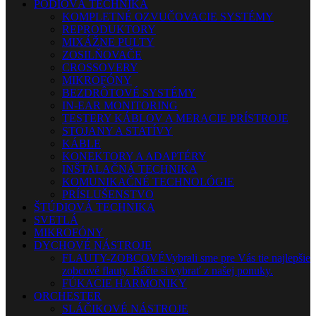
PÓDIOVÁ TECHNIKA
KOMPLETNÉ OZVUČOVACIE SYSTÉMY
REPRODUKTORY
MIXÁŽNE PULTY
ZOSILŇOVAČE
CROSSOVERY
MIKROFÓNY
BEZDRÔTOVÉ SYSTÉMY
IN-EAR MONITORING
TESTERY KÁBLOV A MERACIE PRÍSTROJE
STOJANY A STATÍVY
KÁBLE
KONEKTORY A ADAPTÉRY
INŠTALAČNÁ TECHNIKA
KOMUNIKAČNÉ TECHNOLÓGIE
PRÍSLUŠENSTVO
ŠTÚDIOVÁ TECHNIKA
SVETLÁ
MIKROFÓNY
DYCHOVÉ NÁSTROJE
FLAUTY-ZOBCOVÉ
Vybrali sme pre Vás tie najlepšie
zobcové flauty. Ráčte si vybrať z našej ponuky.
FÚKACIE HARMONIKY
ORCHESTER
SLÁČIKOVÉ NÁSTROJE