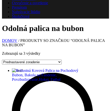
Ozvučenie a osvetlenie
Prenájom
Nahrávacie štúdio
Škola
Nové
Odolná palica na bubon
DOMOV
/ PRODUKTY SO ZNAČKOU “ODOLNÁ PALICA
NA BUBON”
Zobrazujú sa 3 výsledky
Zľava!