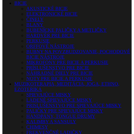
BICIE
AKUSTICKÉ BICIE
ELEKTRONICKÉ BICIE
ČINELY
BLANY
BUBENÍCKE PALIČKY A METLIČKY
HARDVÉR PRE BICIE
PERKUSIE
ORFFOVÉ NÁSTROJE
BUBNY NA POVZBUDZOVANIE, POCHODOVÉ
BICIE NÁSTROJE
MIKROFÓNY PRE BICIE A PERKUSIE
PRÍSLUŠENSTVO PRE BICIE
NÁHRADNÉ DIELY PRE BICIE
NOTY PRE BICIE A PERKUSIE
MUZIKOTERAPIA, MEDITÁCIA, JOGA, ETHNO,
EZOTERIKA
SPIEVAJÚCE MISKY
LADENÉ SPIEVAJÚCE MISKY
PRISLUŠENSTVO PRE SPIEVAJÚCE MISKY
PALIČKY PRE SPIEVAJÚCE MISKY
HANDPANY, TONGUE DRUMY
KALIMBY A SANSULY
CHIMESY
FREKVENČNÉ LADIČKY