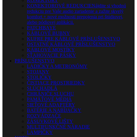
KONEKTORY
KONEKTOROVÉ REDUKCIE
Nájdite si vhodnú
redukciu pre Vaše audio zariadenie a zažite skvelý
komfort + nové možnosti prepojenia pri štúdiovej,
alebo pódiovej aplikácii.
PATCHBAYE
KÁBLOVÉ BUBNY
KUFRE PRE KÁBLOVÉ PRÍSLUŠENSTVO
OSTATNÉ KÁBLOVÉ PRÍSLUŠENSTVO
KÁBLOVÉ MOSTÍKY
SŤAHOVACIE PÁSKY
PRÍSLUŠENSTVO
LADIČKY A METRONÓMY
STOJANY
STOLIČKY
ČISTIACE PROSTRIEDKY
SLÚCHADLÁ
CHRÁNIČE SLUCHU
PAMÄŤOVÉ MÉDIÁ
SIEŤOVÉ ADAPTÉRY
BATÉRIE A NABÍJAČKY
ROZVÁDZAČE
ZÁSUVKOVÉ LIŠTY
MULTIFUNKČNÉ NÁRADIE
LAMPIČKY