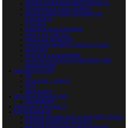
MUZIKANTSKÉ HUDOBNÉ USB KĽÚČE
NÁSTENNÉ LP VINYL HODINY
REPLIKY-MINIATÚRY HUDOBNÝCH
NÁSTROJOV
NÁLEPKY
NAFUKOVACIE NÁSTROJE
OBALY NA TABLETY
OBALY NA TELEFÓNY
NÁSTENNÉ HODINY Z RÔZNYCH VECÍ
ODZNAKY
PLAGÁTY A KALENDÁRE
OSTATNÉ DARČEKOVÉ PREDMETY PRE
MUZIKANTOV
HUDOBNÉ NOSIČE
CD
LP PLATNE – VINYLY
DVD
MG KAZETY
HUDOBNÉ PREHRÁVAČE
GRAMOFÓNY
DARČEKOVÉ POUKAZY
B-STOCK/BAZÁR
POUŽITÉ, ROZBALENÉ, VYSTAVENÉ GITARY
POUŽITÉ GITAROVÉ APARÁTY
POUŽITÉ BASGITARY A BASGITAROVÉ