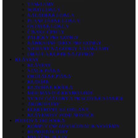
TAM-TAMY
WIND GONGY
NALADENÉ GONGY
PLANETÁRNE GONGY
OSTATNÉ GONGY
ČÍNSKE ČINELY
PALIČKY PRE GONGY
NÁHRADNÉ DIELY PRE GONGY
STOJANY NA GONGY A TAM-TAMY
OBALY A KUFRE NA GONGY
KLÁVESY
KLÁVESY
STAGE PIÁNA
DIGITÁLNE PIÁNA
KLAVÍRE
KLAVÍRNE KRÍDLA
MIDI MASTER KEYBOARDY
SYNTETIZÁTORY A PRACOVNÉ STANICE
AKORDEÓNY
ELEKTRONICKÉ ORGANY
KLÁVESOVÉ ZOSILŇOVAČE
PÓDIOVÁ TECHNIKA
KOMPLETNÉ OZVUČOVACIE SYSTÉMY
REPRODUKTORY
MIXÁŽNE PULTY