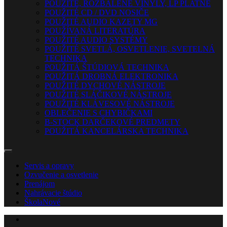
POUŽITÉ, ROZBALENÉ VINYLY, LP PLATNE
POUŽITÉ CD / DVD NOSIČE
POUŽITÉ AUDIO KAZETY MG
POUŽÍVANÁ LITERATÚRA
POUŽITÉ AUDIO SYSTÉMY
POUŽITÉ SVETLÁ, OSVETLENIE, SVETELNÁ
TECHNIKA
POUŽITÁ ŠTÚDIOVÁ TECHNIKA
POUŽITÁ DROBNÁ ELEKTRONIKA
POUŽITÉ DYCHOVÉ NÁSTROJE
POUŽITÉ SLÁČIKOVÉ NÁSTROJE
POUŽITÉ KLÁVESOVÉ NÁSTROJE
OBLEČENIE S CHYBIČKAMI
B-STOCK DARČEKOVÉ PREDMETY
POUŽITÁ KANCELÁRSKA TECHNIKA
Servis a opravy
Ozvučenie a osvetlenie
Prenájom
Nahrávacie štúdio
Škola
Nové