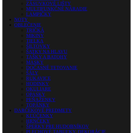
ZÁSUVKOVÉ LIŠTY
MULTIFUNKČNÉ NÁRADIE
LAMPIČKY
NOTY
OBLEČENIE
TRIČKÁ
MIKINY
TIELKA
ŠILTOVKY
ŠATKY NA HLAVU
TAŠKY A BATOHY
MASKY
DOČASNÉ TETOVANIE
ŠÁLY
RUKAVICE
HODINKY
OKULIARE
OPASKY
PEŇAŽENKY
TOPÁNKY
DARČEKOVÉ PREDMETY
KĽÚČENKY
HRNČEKY
ŠPERKY PRE HUDOBNÍKOV
PLECHOVÉ TABUĽKY, DEKORÁCIE