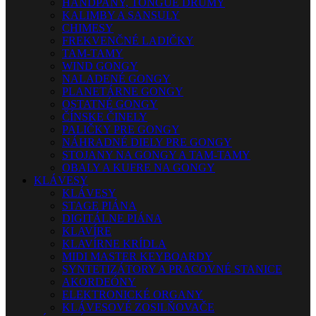
HANDPANY, TONGUE DRUMY
KALIMBY A SANSULY
CHIMESY
FREKVENČNÉ LADIČKY
TAM-TAMY
WIND GONGY
NALADENÉ GONGY
PLANETÁRNE GONGY
OSTATNÉ GONGY
ČÍNSKE ČINELY
PALIČKY PRE GONGY
NÁHRADNÉ DIELY PRE GONGY
STOJANY NA GONGY A TAM-TAMY
OBALY A KUFRE NA GONGY
KLÁVESY
KLÁVESY
STAGE PIÁNA
DIGITÁLNE PIÁNA
KLAVÍRE
KLAVÍRNE KRÍDLA
MIDI MASTER KEYBOARDY
SYNTETIZÁTORY A PRACOVNÉ STANICE
AKORDEÓNY
ELEKTRONICKÉ ORGANY
KLÁVESOVÉ ZOSILŇOVAČE