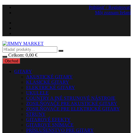
Preskočiť
Prihlásiť / Registrovať
na
Môj zoznam želaní
obsah
Celkom:
0,00
€
Obchod
GITARY
AKUSTICKÉ GITARY
KLASICKÉ GITARY
ELEKTRICKÉ GITARY
UKULELE
COUNTRY A INÉ STRUNOVÉ NÁSTROJE
ZOSILŇOVAČE PRE AKUSTICKÉ GITARY
ZOSILŇOVAČE PRE ELEKTRICKÉ GITARY
STRUNY
GITAROVÉ EFEKTY
GITAROVÉ SNÍMAČE
PRÍSLUŠENSTVO PRE GITARY