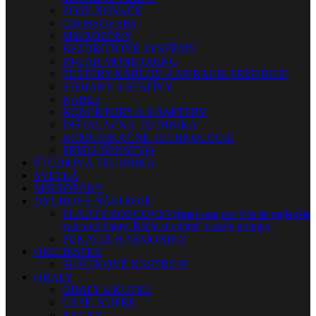
ZOSILŇOVAČE
CROSSOVERY
MIKROFÓNY
BEZDRÔTOVÉ SYSTÉMY
IN-EAR MONITORING
TESTERY KÁBLOV A MERACIE PRÍSTROJE
STOJANY A STATÍVY
KÁBLE
KONEKTORY A ADAPTÉRY
INŠTALAČNÁ TECHNIKA
KOMUNIKAČNÉ TECHNOLÓGIE
PRÍSLUŠENSTVO
ŠTÚDIOVÁ TECHNIKA
SVETLÁ
MIKROFÓNY
DYCHOVÉ NÁSTROJE
FLAUTY-ZOBCOVÉ
Vybrali sme pre Vás tie najlepšie
zobcové flauty. Ráčte si vybrať z našej ponuky.
FÚKACIE HARMONIKY
ORCHESTER
SLÁČIKOVÉ NÁSTROJE
OBALY
OBALY A KUFRE
CASE, KUFRE
RACKY