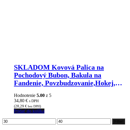
SKLADOM Kovová Palica na
Pochodový Bubon, Bakula na
Fandenie, Povzbudzovanie,Hokej,
Futbal, odolná, pevná
Hodnotenie
5.00
z 5
34,80
€
s DPH
(
28,29
€
)
bez DPH
Pridať do košíka
Minimálna
Maximálna
Filter
cena
cena