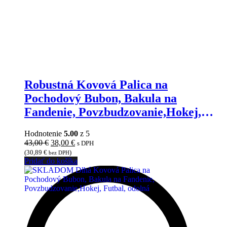
Robustná Kovová Palica na
Pochodový Bubon, Bakula na
Fandenie, Povzbudzovanie,Hokej,
Futbal
Hodnotenie
5.00
z 5
Pôvodná
Aktuálna
43,00
€
38,00
€
s DPH
cena
cena
(
30,89
€
)
bez DPH
bola:
je:
Pridať do košíka
43,00 €.
38,00 €.