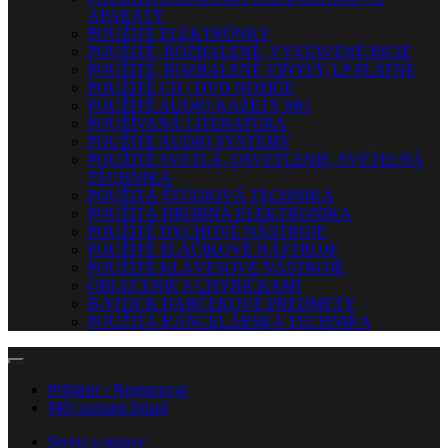
APARÁTY
POUŽITÉ ELEKTRÓNKY
POUŽITÉ, ROZBALENÉ, VYSTAVENÉ BICIE
POUŽITÉ, ROZBALENÉ VINYLY, LP PLATNE
POUŽITÉ CD / DVD NOSIČE
POUŽITÉ AUDIO KAZETY MG
POUŽÍVANÁ LITERATÚRA
POUŽITÉ AUDIO SYSTÉMY
POUŽITÉ SVETLÁ, OSVETLENIE, SVETELNÁ
TECHNIKA
POUŽITÁ ŠTÚDIOVÁ TECHNIKA
POUŽITÁ DROBNÁ ELEKTRONIKA
POUŽITÉ DYCHOVÉ NÁSTROJE
POUŽITÉ SLÁČIKOVÉ NÁSTROJE
POUŽITÉ KLÁVESOVÉ NÁSTROJE
OBLEČENIE S CHYBIČKAMI
B-STOCK DARČEKOVÉ PREDMETY
POUŽITÁ KANCELÁRSKA TECHNIKA
Prihlásiť / Registrovať
Môj zoznam želaní
Servis a opravy