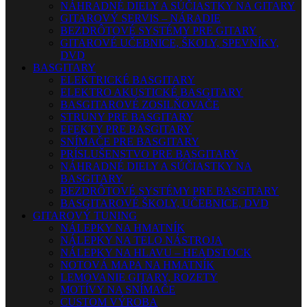
NÁHRADNÉ DIELY A SÚČIASTKY NA GITARY
GITAROVÝ SERVIS – NÁRADIE
BEZDRÔTOVÉ SYSTÉMY PRE GITARY
GITAROVÉ UČEBNICE, ŠKOLY, SPEVNÍKY,
DVD
BASGITARY
ELEKTRICKÉ BASGITARY
ELEKTRO AKUSTICKÉ BASGITARY
BASGITAROVÉ ZOSILŇOVAČE
STRUNY PRE BASGITARY
EFEKTY PRE BASGITARY
SNÍMAČE PRE BASGITARY
PRÍSLUŠENSTVO PRE BASGITARY
NÁHRADNÉ DIELY A SÚČIASTKY NA
BASGITARY
BEZDRÔTOVÉ SYSTÉMY PRE BASGITARY
BASGITAROVÉ ŠKOLY, UČEBNICE, DVD
GITAROVÝ TUNING
NÁLEPKY NA HMATNÍK
NÁLEPKY NA TELO NÁSTROJA
NÁLEPKY NA HLAVU – HEADSTOCK
NOTOVÁ MAPA NA HMATNÍK
LEMOVANIE GITARY, ROZETY
MOTÍVY NA SNÍMAČE
CUSTOM VÝROBA