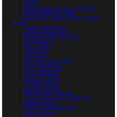
KRYTY
KOMPONENTY PRE RACKY A KUFRE
TRANSPORTNÉ SYSTÉMY
PRÍSLUŠENSTVO PRE OBALY A KUFRE
KÁBLE
NÁSTROJOVÉ KÁBLE
MIKROFÓNOVÉ KÁBLE
REPRODUKTOROVÉ KÁBLE
AUDIO KÁBLE
PATCH KÁBLE
Y ADAPTÉRY
MIDI KÁBLE
DMX A RIADIACE KÁBLE
NAPÁJACIE KÁBLE
ZÁSUVKOVÉ LIŠTY
CEE KONEKTORY
CEE ROZVÁDZAČE
OSTATNÉ KÁBLE
LIVE MULTIKÁBLE
ŠTÚDIOVÉ MULTIKÁBLE
CAT ROZBOČOVAČE A ADAPTÉRY
SIEŤOVÉ KÁBLE
ANALÓGOVÉ STAGEBOXY
KÁBLE METRÁŽ