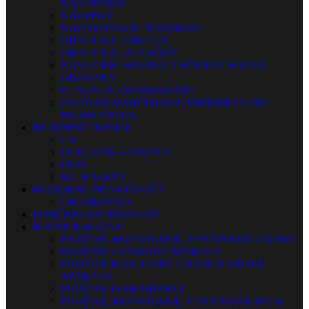
NÁSTROJOV
NÁLEPKY
NAFUKOVACIE NÁSTROJE
OBALY NA TABLETY
OBALY NA TELEFÓNY
NÁSTENNÉ HODINY Z RÔZNYCH VECÍ
ODZNAKY
PLAGÁTY A KALENDÁRE
OSTATNÉ DARČEKOVÉ PREDMETY PRE
MUZIKANTOV
HUDOBNÉ NOSIČE
CD
LP PLATNE – VINYLY
DVD
MG KAZETY
HUDOBNÉ PREHRÁVAČE
GRAMOFÓNY
DARČEKOVÉ POUKAZY
B-STOCK/BAZÁR
POUŽITÉ, ROZBALENÉ, VYSTAVENÉ GITARY
POUŽITÉ GITAROVÉ APARÁTY
POUŽITÉ BASGITARY A BASGITAROVÉ
APARÁTY
POUŽITÉ ELEKTRÓNKY
POUŽITÉ, ROZBALENÉ, VYSTAVENÉ BICIE