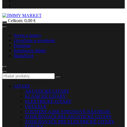
Celkom:
0,00
€
Servis a opravy
Ozvučenie a osvetlenie
Prenájom
Nahrávacie štúdio
Škola
Nové
GITARY
AKUSTICKÉ GITARY
KLASICKÉ GITARY
ELEKTRICKÉ GITARY
UKULELE
COUNTRY A INÉ STRUNOVÉ NÁSTROJE
ZOSILŇOVAČE PRE AKUSTICKÉ GITARY
ZOSILŇOVAČE PRE ELEKTRICKÉ GITARY
STRUNY