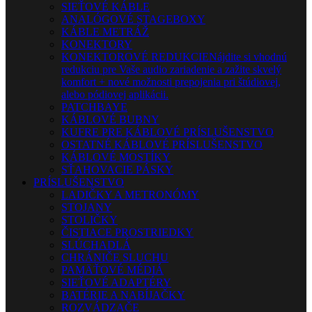
SIEŤOVÉ KÁBLE
ANALÓGOVÉ STAGEBOXY
KÁBLE METRÁŽ
KONEKTORY
KONEKTOROVÉ REDUKCIE
Nájdite si vhodnú
redukciu pre Vaše audio zariadenie a zažite skvelý
komfort + nové možnosti prepojenia pri štúdiovej,
alebo pódiovej aplikácii.
PATCHBAYE
KÁBLOVÉ BUBNY
KUFRE PRE KÁBLOVÉ PRÍSLUŠENSTVO
OSTATNÉ KÁBLOVÉ PRÍSLUŠENSTVO
KÁBLOVÉ MOSTÍKY
SŤAHOVACIE PÁSKY
PRÍSLUŠENSTVO
LADIČKY A METRONÓMY
STOJANY
STOLIČKY
ČISTIACE PROSTRIEDKY
SLÚCHADLÁ
CHRÁNIČE SLUCHU
PAMÄŤOVÉ MÉDIÁ
SIEŤOVÉ ADAPTÉRY
BATÉRIE A NABÍJAČKY
ROZVÁDZAČE