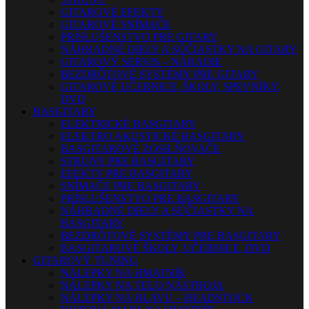
GITAROVÉ EFEKTY
GITAROVÉ SNÍMAČE
PRÍSLUŠENSTVO PRE GITARY
NÁHRADNÉ DIELY A SÚČIASTKY NA GITARY
GITAROVÝ SERVIS – NÁRADIE
BEZDRÔTOVÉ SYSTÉMY PRE GITARY
GITAROVÉ UČEBNICE, ŠKOLY, SPEVNÍKY,
DVD
BASGITARY
ELEKTRICKÉ BASGITARY
ELEKTRO AKUSTICKÉ BASGITARY
BASGITAROVÉ ZOSILŇOVAČE
STRUNY PRE BASGITARY
EFEKTY PRE BASGITARY
SNÍMAČE PRE BASGITARY
PRÍSLUŠENSTVO PRE BASGITARY
NÁHRADNÉ DIELY A SÚČIASTKY NA
BASGITARY
BEZDRÔTOVÉ SYSTÉMY PRE BASGITARY
BASGITAROVÉ ŠKOLY, UČEBNICE, DVD
GITAROVÝ TUNING
NÁLEPKY NA HMATNÍK
NÁLEPKY NA TELO NÁSTROJA
NÁLEPKY NA HLAVU – HEADSTOCK