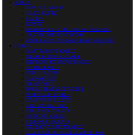
OBALY
OBALY A KUFRE
CASE, KUFRE
RACKY
KRYTY
KOMPONENTY PRE RACKY A KUFRE
TRANSPORTNÉ SYSTÉMY
PRÍSLUŠENSTVO PRE OBALY A KUFRE
KÁBLE
NÁSTROJOVÉ KÁBLE
MIKROFÓNOVÉ KÁBLE
REPRODUKTOROVÉ KÁBLE
AUDIO KÁBLE
PATCH KÁBLE
Y ADAPTÉRY
MIDI KÁBLE
DMX A RIADIACE KÁBLE
NAPÁJACIE KÁBLE
ZÁSUVKOVÉ LIŠTY
CEE KONEKTORY
CEE ROZVÁDZAČE
OSTATNÉ KÁBLE
LIVE MULTIKÁBLE
ŠTÚDIOVÉ MULTIKÁBLE
CAT ROZBOČOVAČE A ADAPTÉRY