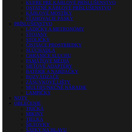
KUFRE PRE KÁBLOVÉ PRÍSLUŠENSTVO
OSTATNÉ KÁBLOVÉ PRÍSLUŠENSTVO
KÁBLOVÉ MOSTÍKY
SŤAHOVACIE PÁSKY
PRÍSLUŠENSTVO
LADIČKY A METRONÓMY
STOJANY
STOLIČKY
ČISTIACE PROSTRIEDKY
SLÚCHADLÁ
CHRÁNIČE SLUCHU
PAMÄŤOVÉ MÉDIÁ
SIEŤOVÉ ADAPTÉRY
BATÉRIE A NABÍJAČKY
ROZVÁDZAČE
ZÁSUVKOVÉ LIŠTY
MULTIFUNKČNÉ NÁRADIE
LAMPIČKY
NOTY
OBLEČENIE
TRIČKÁ
MIKINY
TIELKA
ŠILTOVKY
ŠATKY NA HLAVU