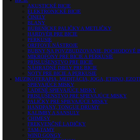
BICIE
AKUSTICKÉ BICIE
ELEKTRONICKÉ BICIE
ČINELY
BLANY
BUBENÍCKE PALIČKY A METLIČKY
HARDVÉR PRE BICIE
PERKUSIE
ORFFOVÉ NÁSTROJE
BUBNY NA POVZBUDZOVANIE, POCHODOVÉ B
MIKROFÓNY PRE BICIE A PERKUSIE
PRÍSLUŠENSTVO PRE BICIE
NÁHRADNÉ DIELY PRE BICIE
NOTY PRE BICIE A PERKUSIE
MUZIKOTERAPIA, MEDITÁCIA, JOGA, ETHNO, EZO
SPIEVAJÚCE MISKY
LADENÉ SPIEVAJÚCE MISKY
PRISLUŠENSTVO PRE SPIEVAJÚCE MISKY
PALIČKY PRE SPIEVAJÚCE MISKY
HANDPANY, TONGUE DRUMY
KALIMBY A SANSULY
CHIMESY
FREKVENČNÉ LADIČKY
TAM-TAMY
WIND GONGY