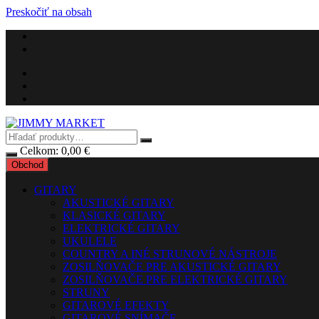
Preskočiť na obsah
Celkom:
0,00
€
Obchod
GITARY
AKUSTICKÉ GITARY
KLASICKÉ GITARY
ELEKTRICKÉ GITARY
UKULELE
COUNTRY A INÉ STRUNOVÉ NÁSTROJE
ZOSILŇOVAČE PRE AKUSTICKÉ GITARY
ZOSILŇOVAČE PRE ELEKTRICKÉ GITARY
STRUNY
GITAROVÉ EFEKTY
GITAROVÉ SNÍMAČE