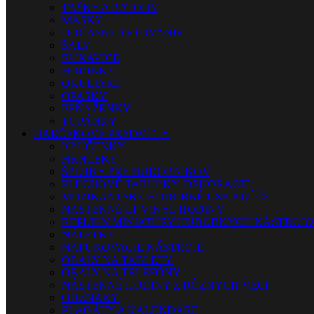
TAŠKY A BATOHY
MASKY
DOČASNÉ TETOVANIE
ŠÁLY
RUKAVICE
HODINKY
OKULIARE
OPASKY
PEŇAŽENKY
TOPÁNKY
DARČEKOVÉ PREDMETY
KĽÚČENKY
HRNČEKY
ŠPERKY PRE HUDOBNÍKOV
PLECHOVÉ TABUĽKY, DEKORÁCIE
MUZIKANTSKÉ HUDOBNÉ USB KĽÚČE
NÁSTENNÉ LP VINYL HODINY
REPLIKY-MINIATÚRY HUDOBNÝCH NÁSTROJ
NÁLEPKY
NAFUKOVACIE NÁSTROJE
OBALY NA TABLETY
OBALY NA TELEFÓNY
NÁSTENNÉ HODINY Z RÔZNYCH VECÍ
ODZNAKY
PLAGÁTY A KALENDÁRE