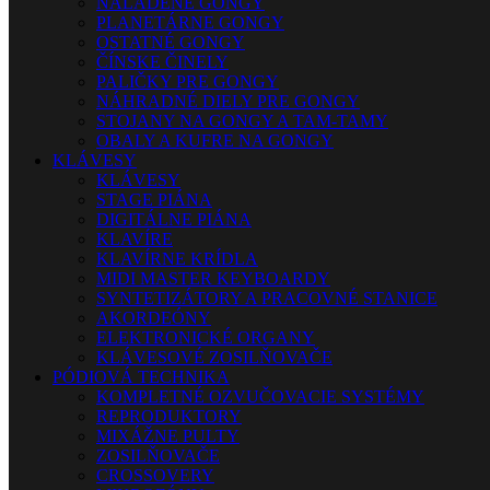
NALADENÉ GONGY
PLANETÁRNE GONGY
OSTATNÉ GONGY
ČÍNSKE ČINELY
PALIČKY PRE GONGY
NÁHRADNÉ DIELY PRE GONGY
STOJANY NA GONGY A TAM-TAMY
OBALY A KUFRE NA GONGY
KLÁVESY
KLÁVESY
STAGE PIÁNA
DIGITÁLNE PIÁNA
KLAVÍRE
KLAVÍRNE KRÍDLA
MIDI MASTER KEYBOARDY
SYNTETIZÁTORY A PRACOVNÉ STANICE
AKORDEÓNY
ELEKTRONICKÉ ORGANY
KLÁVESOVÉ ZOSILŇOVAČE
PÓDIOVÁ TECHNIKA
KOMPLETNÉ OZVUČOVACIE SYSTÉMY
REPRODUKTORY
MIXÁŽNE PULTY
ZOSILŇOVAČE
CROSSOVERY