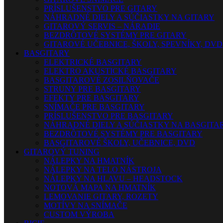
PRÍSLUŠENSTVO PRE GITARY
NÁHRADNÉ DIELY A SÚČIASTKY NA GITARY
GITAROVÝ SERVIS – NÁRADIE
BEZDRÔTOVÉ SYSTÉMY PRE GITARY
GITAROVÉ UČEBNICE, ŠKOLY, SPEVNÍKY, DVD
BASGITARY
ELEKTRICKÉ BASGITARY
ELEKTRO AKUSTICKÉ BASGITARY
BASGITAROVÉ ZOSILŇOVAČE
STRUNY PRE BASGITARY
EFEKTY PRE BASGITARY
SNÍMAČE PRE BASGITARY
PRÍSLUŠENSTVO PRE BASGITARY
NÁHRADNÉ DIELY A SÚČIASTKY NA BASGITA
BEZDRÔTOVÉ SYSTÉMY PRE BASGITARY
BASGITAROVÉ ŠKOLY, UČEBNICE, DVD
GITAROVÝ TUNING
NÁLEPKY NA HMATNÍK
NÁLEPKY NA TELO NÁSTROJA
NÁLEPKY NA HLAVU – HEADSTOCK
NOTOVÁ MAPA NA HMATNÍK
LEMOVANIE GITARY, ROZETY
MOTÍVY NA SNÍMAČE
CUSTOM VÝROBA