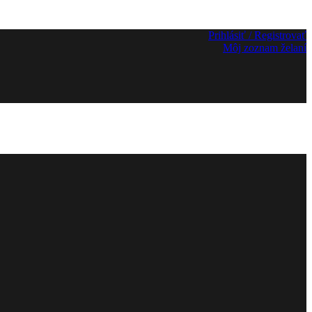
Prihlásiť / Registrovať
Môj zoznam želaní