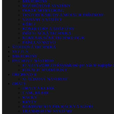
MIKROFÓNY
BEZDRÔTOVÉ SYSTÉMY
IN-EAR MONITORING
TESTERY KÁBLOV A MERACIE PRÍSTROJE
STOJANY A STATÍVY
KÁBLE
KONEKTORY A ADAPTÉRY
INŠTALAČNÁ TECHNIKA
KOMUNIKAČNÉ TECHNOLÓGIE
PRÍSLUŠENSTVO
ŠTÚDIOVÁ TECHNIKA
SVETLÁ
MIKROFÓNY
DYCHOVÉ NÁSTROJE
FLAUTY-ZOBCOVÉ
Vybrali sme pre Vás tie najlepšie 
FÚKACIE HARMONIKY
ORCHESTER
SLÁČIKOVÉ NÁSTROJE
OBALY
OBALY A KUFRE
CASE, KUFRE
RACKY
KRYTY
KOMPONENTY PRE RACKY A KUFRE
TRANSPORTNÉ SYSTÉMY