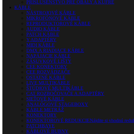
PRÍSLUŠENSTVO PRE OBALY A KUFRE
KÁBLE
NÁSTROJOVÉ KÁBLE
MIKROFÓNOVÉ KÁBLE
REPRODUKTOROVÉ KÁBLE
AUDIO KÁBLE
PATCH KÁBLE
Y ADAPTÉRY
MIDI KÁBLE
DMX A RIADIACE KÁBLE
NAPÁJACIE KÁBLE
ZÁSUVKOVÉ LIŠTY
CEE KONEKTORY
CEE ROZVÁDZAČE
OSTATNÉ KÁBLE
LIVE MULTIKÁBLE
ŠTÚDIOVÉ MULTIKÁBLE
CAT ROZBOČOVAČE A ADAPTÉRY
SIEŤOVÉ KÁBLE
ANALÓGOVÉ STAGEBOXY
KÁBLE METRÁŽ
KONEKTORY
KONEKTOROVÉ REDUKCIE
Nájdite si vhodnú reduk
PATCHBAYE
KÁBLOVÉ BUBNY