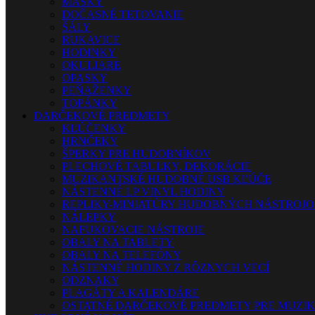
MASKY
DOČASNÉ TETOVANIE
ŠÁLY
RUKAVICE
HODINKY
OKULIARE
OPASKY
PEŇAŽENKY
TOPÁNKY
DARČEKOVÉ PREDMETY
KĽÚČENKY
HRNČEKY
ŠPERKY PRE HUDOBNÍKOV
PLECHOVÉ TABUĽKY, DEKORÁCIE
MUZIKANTSKÉ HUDOBNÉ USB KĽÚČE
NÁSTENNÉ LP VINYL HODINY
REPLIKY-MINIATÚRY HUDOBNÝCH NÁSTROJ
NÁLEPKY
NAFUKOVACIE NÁSTROJE
OBALY NA TABLETY
OBALY NA TELEFÓNY
NÁSTENNÉ HODINY Z RÔZNYCH VECÍ
ODZNAKY
PLAGÁTY A KALENDÁRE
OSTATNÉ DARČEKOVÉ PREDMETY PRE MUZI