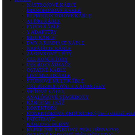
NÁSTROJOVÉ KÁBLE
MIKROFÓNOVÉ KÁBLE
REPRODUKTOROVÉ KÁBLE
AUDIO KÁBLE
PATCH KÁBLE
Y ADAPTÉRY
MIDI KÁBLE
DMX A RIADIACE KÁBLE
NAPÁJACIE KÁBLE
ZÁSUVKOVÉ LIŠTY
CEE KONEKTORY
CEE ROZVÁDZAČE
OSTATNÉ KÁBLE
LIVE MULTIKÁBLE
ŠTÚDIOVÉ MULTIKÁBLE
CAT ROZBOČOVAČE A ADAPTÉRY
SIEŤOVÉ KÁBLE
ANALÓGOVÉ STAGEBOXY
KÁBLE METRÁŽ
KONEKTORY
KONEKTOROVÉ REDUKCIE
Nájdite si vhodnú reduk
PATCHBAYE
KÁBLOVÉ BUBNY
KUFRE PRE KÁBLOVÉ PRÍSLUŠENSTVO