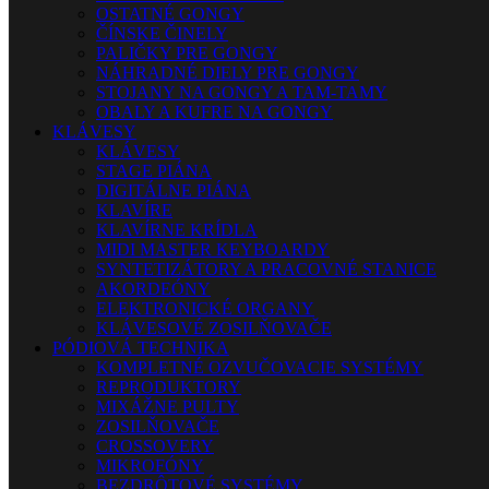
OSTATNÉ GONGY
ČÍNSKE ČINELY
PALIČKY PRE GONGY
NÁHRADNÉ DIELY PRE GONGY
STOJANY NA GONGY A TAM-TAMY
OBALY A KUFRE NA GONGY
KLÁVESY
KLÁVESY
STAGE PIÁNA
DIGITÁLNE PIÁNA
KLAVÍRE
KLAVÍRNE KRÍDLA
MIDI MASTER KEYBOARDY
SYNTETIZÁTORY A PRACOVNÉ STANICE
AKORDEÓNY
ELEKTRONICKÉ ORGANY
KLÁVESOVÉ ZOSILŇOVAČE
PÓDIOVÁ TECHNIKA
KOMPLETNÉ OZVUČOVACIE SYSTÉMY
REPRODUKTORY
MIXÁŽNE PULTY
ZOSILŇOVAČE
CROSSOVERY
MIKROFÓNY
BEZDRÔTOVÉ SYSTÉMY