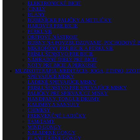
ELEKTRONICKÉ BICIE
ČINELY
BLANY
BUBENÍCKE PALIČKY A METLIČKY
HARDVÉR PRE BICIE
PERKUSIE
ORFFOVÉ NÁSTROJE
BUBNY NA POVZBUDZOVANIE, POCHODOVÉ B
MIKROFÓNY PRE BICIE A PERKUSIE
PRÍSLUŠENSTVO PRE BICIE
NÁHRADNÉ DIELY PRE BICIE
NOTY PRE BICIE A PERKUSIE
MUZIKOTERAPIA, MEDITÁCIA, JOGA, ETHNO, EZO
SPIEVAJÚCE MISKY
LADENÉ SPIEVAJÚCE MISKY
PRISLUŠENSTVO PRE SPIEVAJÚCE MISKY
PALIČKY PRE SPIEVAJÚCE MISKY
HANDPANY, TONGUE DRUMY
KALIMBY A SANSULY
CHIMESY
FREKVENČNÉ LADIČKY
TAM-TAMY
WIND GONGY
NALADENÉ GONGY
PLANETÁRNE GONGY