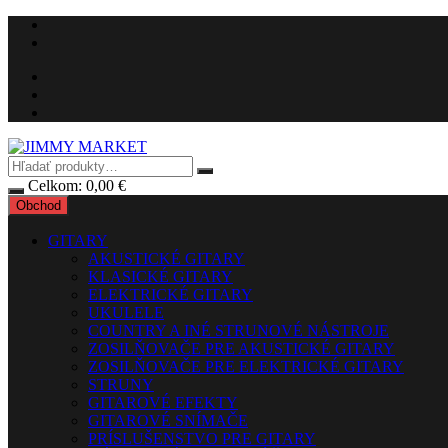
Preskočiť
na
obsah
Celkom:
0,00
€
Obchod
GITARY
AKUSTICKÉ GITARY
KLASICKÉ GITARY
ELEKTRICKÉ GITARY
UKULELE
COUNTRY A INÉ STRUNOVÉ NÁSTROJE
ZOSILŇOVAČE PRE AKUSTICKÉ GITARY
ZOSILŇOVAČE PRE ELEKTRICKÉ GITARY
STRUNY
GITAROVÉ EFEKTY
GITAROVÉ SNÍMAČE
PRÍSLUŠENSTVO PRE GITARY