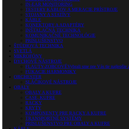
IN-EAR MONITORING
TESTERY KÁBLOV A MERACIE PRÍSTROJE
STOJANY A STATÍVY
KÁBLE
KONEKTORY A ADAPTÉRY
INŠTALAČNÁ TECHNIKA
KOMUNIKAČNÉ TECHNOLÓGIE
PRÍSLUŠENSTVO
ŠTÚDIOVÁ TECHNIKA
SVETLÁ
MIKROFÓNY
DYCHOVÉ NÁSTROJE
FLAUTY-ZOBCOVÉ
Vybrali sme pre Vás tie najlepšie 
FÚKACIE HARMONIKY
ORCHESTER
SLÁČIKOVÉ NÁSTROJE
OBALY
OBALY A KUFRE
CASE, KUFRE
RACKY
KRYTY
KOMPONENTY PRE RACKY A KUFRE
TRANSPORTNÉ SYSTÉMY
PRÍSLUŠENSTVO PRE OBALY A KUFRE
KÁBLE