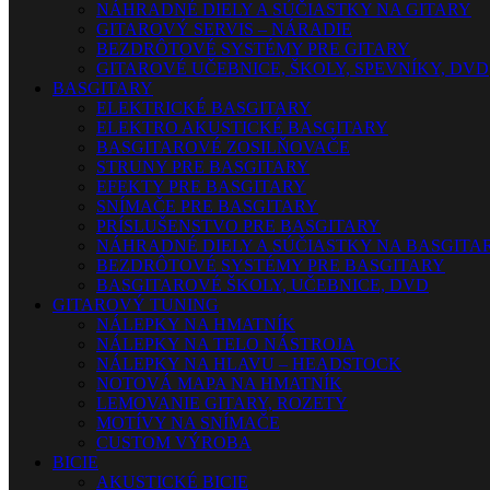
NÁHRADNÉ DIELY A SÚČIASTKY NA GITARY
GITAROVÝ SERVIS – NÁRADIE
BEZDRÔTOVÉ SYSTÉMY PRE GITARY
GITAROVÉ UČEBNICE, ŠKOLY, SPEVNÍKY, DVD
BASGITARY
ELEKTRICKÉ BASGITARY
ELEKTRO AKUSTICKÉ BASGITARY
BASGITAROVÉ ZOSILŇOVAČE
STRUNY PRE BASGITARY
EFEKTY PRE BASGITARY
SNÍMAČE PRE BASGITARY
PRÍSLUŠENSTVO PRE BASGITARY
NÁHRADNÉ DIELY A SÚČIASTKY NA BASGITA
BEZDRÔTOVÉ SYSTÉMY PRE BASGITARY
BASGITAROVÉ ŠKOLY, UČEBNICE, DVD
GITAROVÝ TUNING
NÁLEPKY NA HMATNÍK
NÁLEPKY NA TELO NÁSTROJA
NÁLEPKY NA HLAVU – HEADSTOCK
NOTOVÁ MAPA NA HMATNÍK
LEMOVANIE GITARY, ROZETY
MOTÍVY NA SNÍMAČE
CUSTOM VÝROBA
BICIE
AKUSTICKÉ BICIE