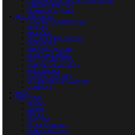
OSTATNÉ KÁBLOVÉ PRÍSLUŠENSTVO
KÁBLOVÉ MOSTÍKY
SŤAHOVACIE PÁSKY
PRÍSLUŠENSTVO
LADIČKY A METRONÓMY
STOJANY
STOLIČKY
ČISTIACE PROSTRIEDKY
SLÚCHADLÁ
CHRÁNIČE SLUCHU
PAMÄŤOVÉ MÉDIÁ
SIEŤOVÉ ADAPTÉRY
BATÉRIE A NABÍJAČKY
ROZVÁDZAČE
ZÁSUVKOVÉ LIŠTY
MULTIFUNKČNÉ NÁRADIE
LAMPIČKY
NOTY
OBLEČENIE
TRIČKÁ
MIKINY
TIELKA
ŠILTOVKY
ŠATKY NA HLAVU
TAŠKY A BATOHY