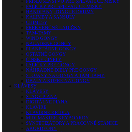
PRISLUŠENSTVO PRE SPIEVAJÚCE MISKY
PALIČKY PRE SPIEVAJÚCE MISKY
HANDPANY, TONGUE DRUMY
KALIMBY A SANSULY
CHIMESY
FREKVENČNÉ LADIČKY
TAM-TAMY
WIND GONGY
NALADENÉ GONGY
PLANETÁRNE GONGY
OSTATNÉ GONGY
ČÍNSKE ČINELY
PALIČKY PRE GONGY
NÁHRADNÉ DIELY PRE GONGY
STOJANY NA GONGY A TAM-TAMY
OBALY A KUFRE NA GONGY
KLÁVESY
KLÁVESY
STAGE PIÁNA
DIGITÁLNE PIÁNA
KLAVÍRE
KLAVÍRNE KRÍDLA
MIDI MASTER KEYBOARDY
SYNTETIZÁTORY A PRACOVNÉ STANICE
AKORDEÓNY