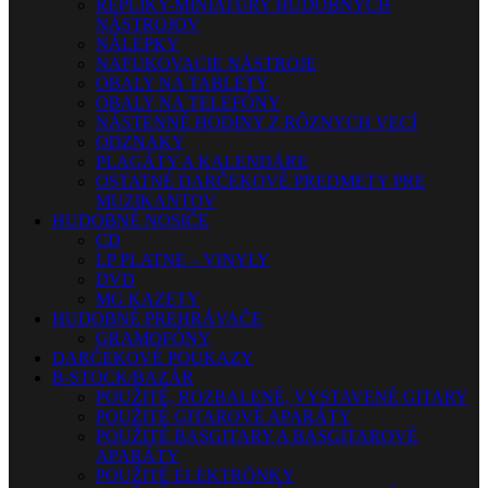
REPLIKY-MINIATÚRY HUDOBNÝCH
NÁSTROJOV
NÁLEPKY
NAFUKOVACIE NÁSTROJE
OBALY NA TABLETY
OBALY NA TELEFÓNY
NÁSTENNÉ HODINY Z RÔZNYCH VECÍ
ODZNAKY
PLAGÁTY A KALENDÁRE
OSTATNÉ DARČEKOVÉ PREDMETY PRE
MUZIKANTOV
HUDOBNÉ NOSIČE
CD
LP PLATNE – VINYLY
DVD
MG KAZETY
HUDOBNÉ PREHRÁVAČE
GRAMOFÓNY
DARČEKOVÉ POUKAZY
B-STOCK/BAZÁR
POUŽITÉ, ROZBALENÉ, VYSTAVENÉ GITARY
POUŽITÉ GITAROVÉ APARÁTY
POUŽITÉ BASGITARY A BASGITAROVÉ
APARÁTY
POUŽITÉ ELEKTRÓNKY