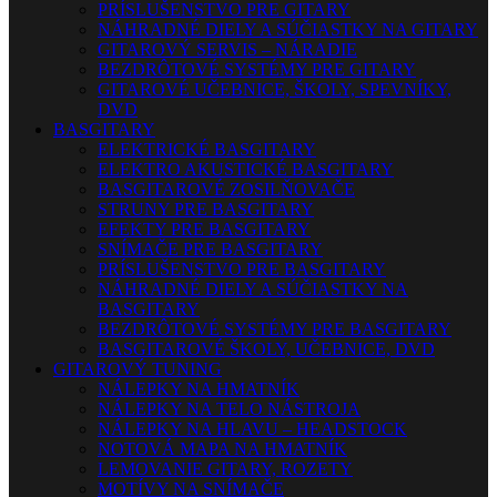
PRÍSLUŠENSTVO PRE GITARY
NÁHRADNÉ DIELY A SÚČIASTKY NA GITARY
GITAROVÝ SERVIS – NÁRADIE
BEZDRÔTOVÉ SYSTÉMY PRE GITARY
GITAROVÉ UČEBNICE, ŠKOLY, SPEVNÍKY,
DVD
BASGITARY
ELEKTRICKÉ BASGITARY
ELEKTRO AKUSTICKÉ BASGITARY
BASGITAROVÉ ZOSILŇOVAČE
STRUNY PRE BASGITARY
EFEKTY PRE BASGITARY
SNÍMAČE PRE BASGITARY
PRÍSLUŠENSTVO PRE BASGITARY
NÁHRADNÉ DIELY A SÚČIASTKY NA
BASGITARY
BEZDRÔTOVÉ SYSTÉMY PRE BASGITARY
BASGITAROVÉ ŠKOLY, UČEBNICE, DVD
GITAROVÝ TUNING
NÁLEPKY NA HMATNÍK
NÁLEPKY NA TELO NÁSTROJA
NÁLEPKY NA HLAVU – HEADSTOCK
NOTOVÁ MAPA NA HMATNÍK
LEMOVANIE GITARY, ROZETY
MOTÍVY NA SNÍMAČE