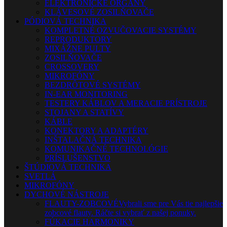
ELEKTRONICKÉ ORGANY
KLÁVESOVÉ ZOSILŇOVAČE
PÓDIOVÁ TECHNIKA
KOMPLETNÉ OZVUČOVACIE SYSTÉMY
REPRODUKTORY
MIXÁŽNE PULTY
ZOSILŇOVAČE
CROSSOVERY
MIKROFÓNY
BEZDRÔTOVÉ SYSTÉMY
IN-EAR MONITORING
TESTERY KÁBLOV A MERACIE PRÍSTROJE
STOJANY A STATÍVY
KÁBLE
KONEKTORY A ADAPTÉRY
INŠTALAČNÁ TECHNIKA
KOMUNIKAČNÉ TECHNOLÓGIE
PRÍSLUŠENSTVO
ŠTÚDIOVÁ TECHNIKA
SVETLÁ
MIKROFÓNY
DYCHOVÉ NÁSTROJE
FLAUTY-ZOBCOVÉ
Vybrali sme pre Vás tie najlepšie
zobcové flauty. Ráčte si vybrať z našej ponuky.
FÚKACIE HARMONIKY