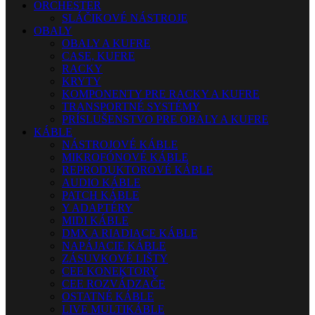
ORCHESTER
SLÁČIKOVÉ NÁSTROJE
OBALY
OBALY A KUFRE
CASE, KUFRE
RACKY
KRYTY
KOMPONENTY PRE RACKY A KUFRE
TRANSPORTNÉ SYSTÉMY
PRÍSLUŠENSTVO PRE OBALY A KUFRE
KÁBLE
NÁSTROJOVÉ KÁBLE
MIKROFÓNOVÉ KÁBLE
REPRODUKTOROVÉ KÁBLE
AUDIO KÁBLE
PATCH KÁBLE
Y ADAPTÉRY
MIDI KÁBLE
DMX A RIADIACE KÁBLE
NAPÁJACIE KÁBLE
ZÁSUVKOVÉ LIŠTY
CEE KONEKTORY
CEE ROZVÁDZAČE
OSTATNÉ KÁBLE
LIVE MULTIKÁBLE