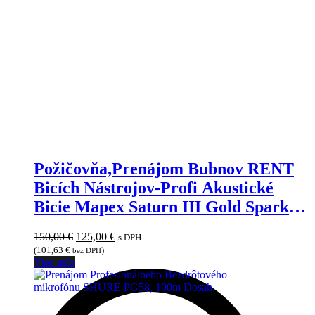
Požičovňa,Prenájom Bubnov RENT
Bicích Nástrojov-Profi Akustické
Bicie Mapex Saturn III Gold Sparkle-
na prenájom
Pôvodná
Aktuálna
150,00
€
125,00
€
s DPH
cena
cena
(
101,63
€
)
bez DPH
bola:
je:
Viac info
150,00 €.
125,00 €.