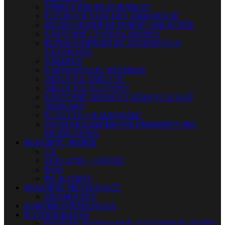
ŠPERKY PRE HUDOBNÍKOV
PLECHOVÉ TABUĽKY, DEKORÁCIE
MUZIKANTSKÉ HUDOBNÉ USB KĽÚČE
NÁSTENNÉ LP VINYL HODINY
REPLIKY-MINIATÚRY HUDOBNÝCH
NÁSTROJOV
NÁLEPKY
NAFUKOVACIE NÁSTROJE
OBALY NA TABLETY
OBALY NA TELEFÓNY
NÁSTENNÉ HODINY Z RÔZNYCH VECÍ
ODZNAKY
PLAGÁTY A KALENDÁRE
OSTATNÉ DARČEKOVÉ PREDMETY PRE
MUZIKANTOV
HUDOBNÉ NOSIČE
CD
LP PLATNE – VINYLY
DVD
MG KAZETY
HUDOBNÉ PREHRÁVAČE
GRAMOFÓNY
DARČEKOVÉ POUKAZY
B-STOCK/BAZÁR
POUŽITÉ, ROZBALENÉ, VYSTAVENÉ GITARY