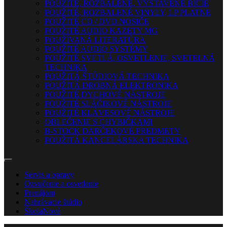
POUŽITÉ, ROZBALENÉ, VYSTAVENÉ BICIE
POUŽITÉ, ROZBALENÉ VINYLY, LP PLATNE
POUŽITÉ CD / DVD NOSIČE
POUŽITÉ AUDIO KAZETY MG
POUŽÍVANÁ LITERATÚRA
POUŽITÉ AUDIO SYSTÉMY
POUŽITÉ SVETLÁ, OSVETLENIE, SVETELNÁ
TECHNIKA
POUŽITÁ ŠTÚDIOVÁ TECHNIKA
POUŽITÁ DROBNÁ ELEKTRONIKA
POUŽITÉ DYCHOVÉ NÁSTROJE
POUŽITÉ SLÁČIKOVÉ NÁSTROJE
POUŽITÉ KLÁVESOVÉ NÁSTROJE
OBLEČENIE S CHYBIČKAMI
B-STOCK DARČEKOVÉ PREDMETY
POUŽITÁ KANCELÁRSKA TECHNIKA
Servis a opravy
Ozvučenie a osvetlenie
Prenájom
Nahrávacie štúdio
Škola
Nové