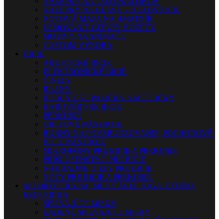
NÁLEPKY NA TELO NÁSTROJA
NÁLEPKY NA HLAVU – HEADSTOCK
NOTOVÁ MAPA NA HMATNÍK
LEMOVANIE GITARY, ROZETY
MOTÍVY NA SNÍMAČE
CUSTOM VÝROBA
BICIE
AKUSTICKÉ BICIE
ELEKTRONICKÉ BICIE
ČINELY
BLANY
BUBENÍCKE PALIČKY A METLIČKY
HARDVÉR PRE BICIE
PERKUSIE
ORFFOVÉ NÁSTROJE
BUBNY NA POVZBUDZOVANIE, POCHODOVÉ
BICIE NÁSTROJE
MIKROFÓNY PRE BICIE A PERKUSIE
PRÍSLUŠENSTVO PRE BICIE
NÁHRADNÉ DIELY PRE BICIE
NOTY PRE BICIE A PERKUSIE
MUZIKOTERAPIA, MEDITÁCIA, JOGA, ETHNO,
EZOTERIKA
SPIEVAJÚCE MISKY
LADENÉ SPIEVAJÚCE MISKY