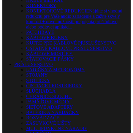
KÁBLE METRÁŽ
KONEKTORY
KONEKTOROVÉ REDUKCIE
Nájdite si vhodnú
redukciu pre Vaše audio zariadenie a zažite skvelý
komfort + nové možnosti prepojenia pri štúdiovej,
alebo pódiovej aplikácii.
PATCHBAYE
KÁBLOVÉ BUBNY
KUFRE PRE KÁBLOVÉ PRÍSLUŠENSTVO
OSTATNÉ KÁBLOVÉ PRÍSLUŠENSTVO
KÁBLOVÉ MOSTÍKY
SŤAHOVACIE PÁSKY
PRÍSLUŠENSTVO
LADIČKY A METRONÓMY
STOJANY
STOLIČKY
ČISTIACE PROSTRIEDKY
SLÚCHADLÁ
CHRÁNIČE SLUCHU
PAMÄŤOVÉ MÉDIÁ
SIEŤOVÉ ADAPTÉRY
BATÉRIE A NABÍJAČKY
ROZVÁDZAČE
ZÁSUVKOVÉ LIŠTY
MULTIFUNKČNÉ NÁRADIE