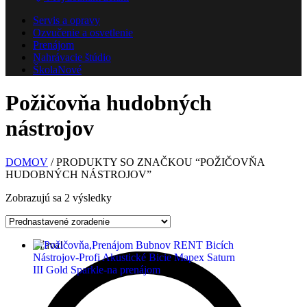
Servis a opravy
Ozvučenie a osvetlenie
Prenájom
Nahrávacie štúdio
Škola
Nové
Požičovňa hudobných
nástrojov
DOMOV
/ PRODUKTY SO ZNAČKOU “POŽIČOVŇA
HUDOBNÝCH NÁSTROJOV”
Zobrazujú sa 2 výsledky
Zľava!