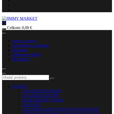
Celkom:
0,00
€
Servis a opravy
Ozvučenie a osvetlenie
Prenájom
Nahrávacie štúdio
Škola
Nové
GITARY
AKUSTICKÉ GITARY
KLASICKÉ GITARY
ELEKTRICKÉ GITARY
UKULELE
COUNTRY A INÉ STRUNOVÉ NÁSTROJE
ZOSILŇOVAČE PRE AKUSTICKÉ GITARY