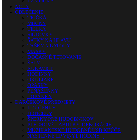
LAMPIČKY
NOTY
OBLEČENIE
TRIČKÁ
MIKINY
TIELKA
ŠILTOVKY
ŠATKY NA HLAVU
TAŠKY A BATOHY
MASKY
DOČASNÉ TETOVANIE
ŠÁLY
RUKAVICE
HODINKY
OKULIARE
OPASKY
PEŇAŽENKY
TOPÁNKY
DARČEKOVÉ PREDMETY
KĽÚČENKY
HRNČEKY
ŠPERKY PRE HUDOBNÍKOV
PLECHOVÉ TABUĽKY, DEKORÁCIE
MUZIKANTSKÉ HUDOBNÉ USB KĽÚČE
NÁSTENNÉ LP VINYL HODINY