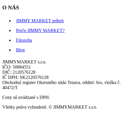
O NÁS
JIMMY MARKET príbeh
Prečo JIMMY MARKET?
Filozofia
Blog
JIMMYMARKET s.r.o.
IČO: 50984551
DIČ: 2120576128
IČ DPH: SK2120576128
Obchodný register Okresného súdu Trnava, oddiel: Sro, vložka č.
40472/T
Ceny sú uvádzané s DPH.
Všetky práva vyhradené. © JIMMYMARKET s.r.o.