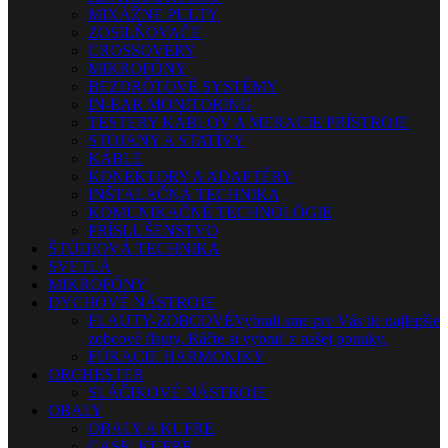
MIXÁŽNE PULTY
ZOSILŇOVAČE
CROSSOVERY
MIKROFÓNY
BEZDRÔTOVÉ SYSTÉMY
IN-EAR MONITORING
TESTERY KÁBLOV A MERACIE PRÍSTROJE
STOJANY A STATÍVY
KÁBLE
KONEKTORY A ADAPTÉRY
INŠTALAČNÁ TECHNIKA
KOMUNIKAČNÉ TECHNOLÓGIE
PRÍSLUŠENSTVO
ŠTÚDIOVÁ TECHNIKA
SVETLÁ
MIKROFÓNY
DYCHOVÉ NÁSTROJE
FLAUTY-ZOBCOVÉ
Vybrali sme pre Vás tie najlepšie
zobcové flauty. Ráčte si vybrať z našej ponuky.
FÚKACIE HARMONIKY
ORCHESTER
SLÁČIKOVÉ NÁSTROJE
OBALY
OBALY A KUFRE
CASE, KUFRE