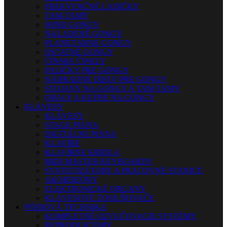
FREKVENČNÉ LADIČKY
TAM-TAMY
WIND GONGY
NALADENÉ GONGY
PLANETÁRNE GONGY
OSTATNÉ GONGY
ČÍNSKE ČINELY
PALIČKY PRE GONGY
NÁHRADNÉ DIELY PRE GONGY
STOJANY NA GONGY A TAM-TAMY
OBALY A KUFRE NA GONGY
KLÁVESY
KLÁVESY
STAGE PIÁNA
DIGITÁLNE PIÁNA
KLAVÍRE
KLAVÍRNE KRÍDLA
MIDI MASTER KEYBOARDY
SYNTETIZÁTORY A PRACOVNÉ STANICE
AKORDEÓNY
ELEKTRONICKÉ ORGANY
KLÁVESOVÉ ZOSILŇOVAČE
PÓDIOVÁ TECHNIKA
KOMPLETNÉ OZVUČOVACIE SYSTÉMY
REPRODUKTORY