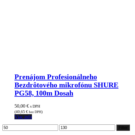
Prenájom Profesionálneho
Bezdrôtového mikrofónu SHURE
PG58, 100m Dosah
50,00
€
s DPH
(
40,65
€
)
bez DPH
Viac info
Minimálna
Maximálna
Filter
cena
cena