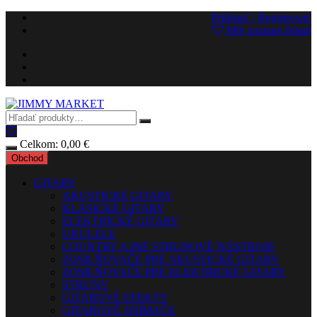
Preskočiť
Prihlásiť / Registrovať
na
Môj zoznam želaní
obsah
Celkom:
0,00
€
Obchod
GITARY
AKUSTICKÉ GITARY
KLASICKÉ GITARY
ELEKTRICKÉ GITARY
UKULELE
COUNTRY A INÉ STRUNOVÉ NÁSTROJE
ZOSILŇOVAČE PRE AKUSTICKÉ GITARY
ZOSILŇOVAČE PRE ELEKTRICKÉ GITARY
STRUNY
GITAROVÉ EFEKTY
GITAROVÉ SNÍMAČE