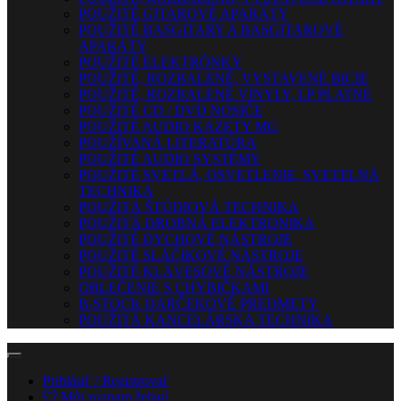
POUŽITÉ GITAROVÉ APARÁTY
POUŽITÉ BASGITARY A BASGITAROVÉ
APARÁTY
POUŽITÉ ELEKTRÓNKY
POUŽITÉ, ROZBALENÉ, VYSTAVENÉ BICIE
POUŽITÉ, ROZBALENÉ VINYLY, LP PLATNE
POUŽITÉ CD / DVD NOSIČE
POUŽITÉ AUDIO KAZETY MG
POUŽÍVANÁ LITERATÚRA
POUŽITÉ AUDIO SYSTÉMY
POUŽITÉ SVETLÁ, OSVETLENIE, SVETELNÁ
TECHNIKA
POUŽITÁ ŠTÚDIOVÁ TECHNIKA
POUŽITÁ DROBNÁ ELEKTRONIKA
POUŽITÉ DYCHOVÉ NÁSTROJE
POUŽITÉ SLÁČIKOVÉ NÁSTROJE
POUŽITÉ KLÁVESOVÉ NÁSTROJE
OBLEČENIE S CHYBIČKAMI
B-STOCK DARČEKOVÉ PREDMETY
POUŽITÁ KANCELÁRSKA TECHNIKA
Prihlásiť / Registrovať
Môj zoznam želaní