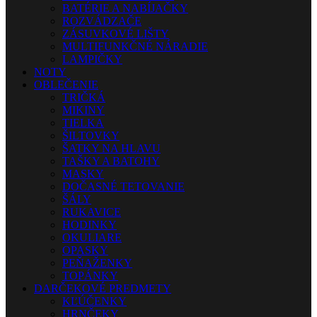
BATÉRIE A NABÍJAČKY
ROZVÁDZAČE
ZÁSUVKOVÉ LIŠTY
MULTIFUNKČNÉ NÁRADIE
LAMPIČKY
NOTY
OBLEČENIE
TRIČKÁ
MIKINY
TIELKA
ŠILTOVKY
ŠATKY NA HLAVU
TAŠKY A BATOHY
MASKY
DOČASNÉ TETOVANIE
ŠÁLY
RUKAVICE
HODINKY
OKULIARE
OPASKY
PEŇAŽENKY
TOPÁNKY
DARČEKOVÉ PREDMETY
KĽÚČENKY
HRNČEKY