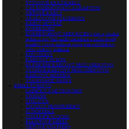
ŠTÚDIOVÉ MULTIKÁBLE
CAT ROZBOČOVAČE A ADAPTÉRY
SIEŤOVÉ KÁBLE
ANALÓGOVÉ STAGEBOXY
KÁBLE METRÁŽ
KONEKTORY
KONEKTOROVÉ REDUKCIE
Nájdite si vhodnú
redukciu pre Vaše audio zariadenie a zažite skvelý
komfort + nové možnosti prepojenia pri štúdiovej,
alebo pódiovej aplikácii.
PATCHBAYE
KÁBLOVÉ BUBNY
KUFRE PRE KÁBLOVÉ PRÍSLUŠENSTVO
OSTATNÉ KÁBLOVÉ PRÍSLUŠENSTVO
KÁBLOVÉ MOSTÍKY
SŤAHOVACIE PÁSKY
PRÍSLUŠENSTVO
LADIČKY A METRONÓMY
STOJANY
STOLIČKY
ČISTIACE PROSTRIEDKY
SLÚCHADLÁ
CHRÁNIČE SLUCHU
PAMÄŤOVÉ MÉDIÁ
SIEŤOVÉ ADAPTÉRY