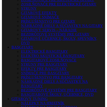
ZOSILŇOVAČE PRE ELEKTRICKÉ GITARY
STRUNY
GITAROVÉ EFEKTY
GITAROVÉ SNÍMAČE
PRÍSLUŠENSTVO PRE GITARY
NÁHRADNÉ DIELY A SÚČIASTKY NA GITARY
GITAROVÝ SERVIS – NÁRADIE
BEZDRÔTOVÉ SYSTÉMY PRE GITARY
GITAROVÉ UČEBNICE, ŠKOLY, SPEVNÍKY,
DVD
BASGITARY
ELEKTRICKÉ BASGITARY
ELEKTRO AKUSTICKÉ BASGITARY
BASGITAROVÉ ZOSILŇOVAČE
STRUNY PRE BASGITARY
EFEKTY PRE BASGITARY
SNÍMAČE PRE BASGITARY
PRÍSLUŠENSTVO PRE BASGITARY
NÁHRADNÉ DIELY A SÚČIASTKY NA
BASGITARY
BEZDRÔTOVÉ SYSTÉMY PRE BASGITARY
BASGITAROVÉ ŠKOLY, UČEBNICE, DVD
GITAROVÝ TUNING
NÁLEPKY NA HMATNÍK