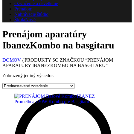
Ozvučenie a osvetlenie
Prenájom
Nahrávacie štúdio
Škola
Nové
Prenájom aparatúry
IbanezKombo na basgitaru
DOMOV
/ PRODUKTY SO ZNAČKOU “PRENÁJOM
APARATÚRY IBANEZKOMBO NA BASGITARU”
Zobrazený jediný výsledok