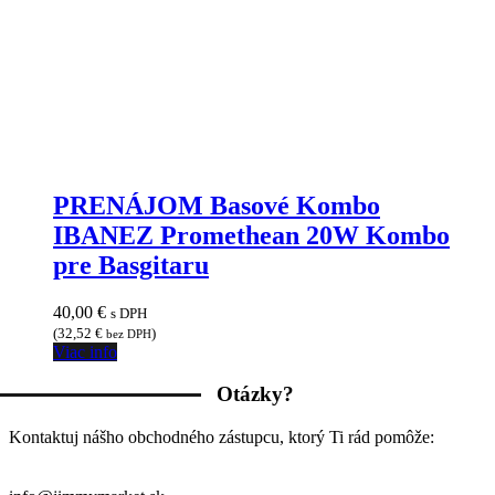
PRENÁJOM Basové Kombo
IBANEZ Promethean 20W Kombo
pre Basgitaru
40,00
€
s DPH
(
32,52
€
)
bez DPH
Viac info
Otázky?
Kontaktuj nášho obchodného zástupcu, ktorý Ti rád pomôže: