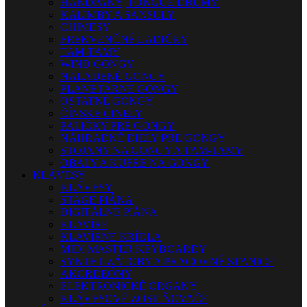
HANDPANY, TONGUE DRUMY
KALIMBY A SANSULY
CHIMESY
FREKVENČNÉ LADIČKY
TAM-TAMY
WIND GONGY
NALADENÉ GONGY
PLANETÁRNE GONGY
OSTATNÉ GONGY
ČÍNSKE ČINELY
PALIČKY PRE GONGY
NÁHRADNÉ DIELY PRE GONGY
STOJANY NA GONGY A TAM-TAMY
OBALY A KUFRE NA GONGY
KLÁVESY
KLÁVESY
STAGE PIÁNA
DIGITÁLNE PIÁNA
KLAVÍRE
KLAVÍRNE KRÍDLA
MIDI MASTER KEYBOARDY
SYNTETIZÁTORY A PRACOVNÉ STANICE
AKORDEÓNY
ELEKTRONICKÉ ORGANY
KLÁVESOVÉ ZOSILŇOVAČE