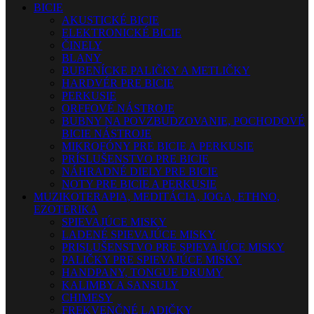
BICIE
AKUSTICKÉ BICIE
ELEKTRONICKÉ BICIE
ČINELY
BLANY
BUBENÍCKE PALIČKY A METLIČKY
HARDVÉR PRE BICIE
PERKUSIE
ORFFOVÉ NÁSTROJE
BUBNY NA POVZBUDZOVANIE, POCHODOVÉ
BICIE NÁSTROJE
MIKROFÓNY PRE BICIE A PERKUSIE
PRÍSLUŠENSTVO PRE BICIE
NÁHRADNÉ DIELY PRE BICIE
NOTY PRE BICIE A PERKUSIE
MUZIKOTERAPIA, MEDITÁCIA, JOGA, ETHNO,
EZOTERIKA
SPIEVAJÚCE MISKY
LADENÉ SPIEVAJÚCE MISKY
PRISLUŠENSTVO PRE SPIEVAJÚCE MISKY
PALIČKY PRE SPIEVAJÚCE MISKY
HANDPANY, TONGUE DRUMY
KALIMBY A SANSULY
CHIMESY
FREKVENČNÉ LADIČKY