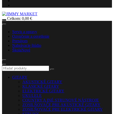
Celkom:
0,00
€
Servis a opravy
Ozvučenie a osvetlenie
Prenájom
Nahrávacie štúdio
Škola
Nové
GITARY
AKUSTICKÉ GITARY
KLASICKÉ GITARY
ELEKTRICKÉ GITARY
UKULELE
COUNTRY A INÉ STRUNOVÉ NÁSTROJE
ZOSILŇOVAČE PRE AKUSTICKÉ GITARY
ZOSILŇOVAČE PRE ELEKTRICKÉ GITARY
STRUNY