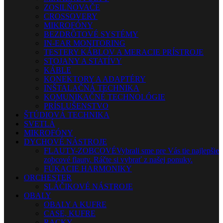
ZOSILŇOVAČE
CROSSOVERY
MIKROFÓNY
BEZDRÔTOVÉ SYSTÉMY
IN-EAR MONITORING
TESTERY KÁBLOV A MERACIE PRÍSTROJE
STOJANY A STATÍVY
KÁBLE
KONEKTORY A ADAPTÉRY
INŠTALAČNÁ TECHNIKA
KOMUNIKAČNÉ TECHNOLÓGIE
PRÍSLUŠENSTVO
ŠTÚDIOVÁ TECHNIKA
SVETLÁ
MIKROFÓNY
DYCHOVÉ NÁSTROJE
FLAUTY-ZOBCOVÉ
Vybrali sme pre Vás tie najlepšie
zobcové flauty. Ráčte si vybrať z našej ponuky.
FÚKACIE HARMONIKY
ORCHESTER
SLÁČIKOVÉ NÁSTROJE
OBALY
OBALY A KUFRE
CASE, KUFRE
RACKY