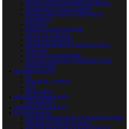
MUZIKANTSKÉ HUDOBNÉ USB KĽÚČE
NÁSTENNÉ LP VINYL HODINY
REPLIKY-MINIATÚRY HUDOBNÝCH
NÁSTROJOV
NÁLEPKY
NAFUKOVACIE NÁSTROJE
OBALY NA TABLETY
OBALY NA TELEFÓNY
NÁSTENNÉ HODINY Z RÔZNYCH VECÍ
ODZNAKY
PLAGÁTY A KALENDÁRE
OSTATNÉ DARČEKOVÉ PREDMETY PRE
MUZIKANTOV
HUDOBNÉ NOSIČE
CD
LP PLATNE – VINYLY
DVD
MG KAZETY
HUDOBNÉ PREHRÁVAČE
GRAMOFÓNY
DARČEKOVÉ POUKAZY
B-STOCK/BAZÁR
POUŽITÉ, ROZBALENÉ, VYSTAVENÉ GITARY
POUŽITÉ GITAROVÉ APARÁTY
POUŽITÉ BASGITARY A BASGITAROVÉ