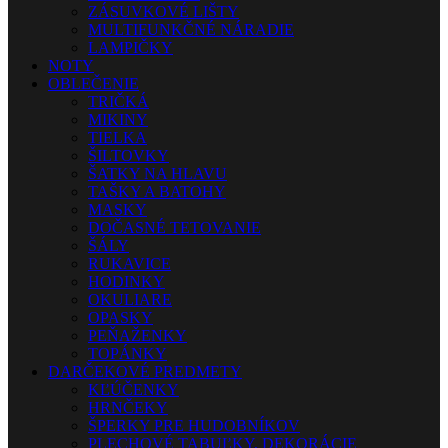
ZÁSUVKOVÉ LIŠTY
MULTIFUNKČNÉ NÁRADIE
LAMPIČKY
NOTY
OBLEČENIE
TRIČKÁ
MIKINY
TIELKA
ŠILTOVKY
ŠATKY NA HLAVU
TAŠKY A BATOHY
MASKY
DOČASNÉ TETOVANIE
ŠÁLY
RUKAVICE
HODINKY
OKULIARE
OPASKY
PEŇAŽENKY
TOPÁNKY
DARČEKOVÉ PREDMETY
KĽÚČENKY
HRNČEKY
ŠPERKY PRE HUDOBNÍKOV
PLECHOVÉ TABUĽKY, DEKORÁCIE