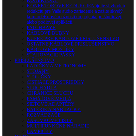
KONEKTORY
KONEKTOROVÉ REDUKCIE
Nájdite si vhodnú
redukciu pre Vaše audio zariadenie a zažite skvelý
komfort + nové možnosti prepojenia pri štúdiovej,
alebo pódiovej aplikácii.
PATCHBAYE
KÁBLOVÉ BUBNY
KUFRE PRE KÁBLOVÉ PRÍSLUŠENSTVO
OSTATNÉ KÁBLOVÉ PRÍSLUŠENSTVO
KÁBLOVÉ MOSTÍKY
SŤAHOVACIE PÁSKY
PRÍSLUŠENSTVO
LADIČKY A METRONÓMY
STOJANY
STOLIČKY
ČISTIACE PROSTRIEDKY
SLÚCHADLÁ
CHRÁNIČE SLUCHU
PAMÄŤOVÉ MÉDIÁ
SIEŤOVÉ ADAPTÉRY
BATÉRIE A NABÍJAČKY
ROZVÁDZAČE
ZÁSUVKOVÉ LIŠTY
MULTIFUNKČNÉ NÁRADIE
LAMPIČKY