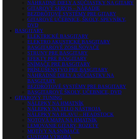
NÁHRADNÉ DIELY A SÚČIASTKY NA GITARY
GITAROVÝ SERVIS – NÁRADIE
BEZDRÔTOVÉ SYSTÉMY PRE GITARY
GITAROVÉ UČEBNICE, ŠKOLY, SPEVNÍKY,
DVD
BASGITARY
ELEKTRICKÉ BASGITARY
ELEKTRO AKUSTICKÉ BASGITARY
BASGITAROVÉ ZOSILŇOVAČE
STRUNY PRE BASGITARY
EFEKTY PRE BASGITARY
SNÍMAČE PRE BASGITARY
PRÍSLUŠENSTVO PRE BASGITARY
NÁHRADNÉ DIELY A SÚČIASTKY NA
BASGITARY
BEZDRÔTOVÉ SYSTÉMY PRE BASGITARY
BASGITAROVÉ ŠKOLY, UČEBNICE, DVD
GITAROVÝ TUNING
NÁLEPKY NA HMATNÍK
NÁLEPKY NA TELO NÁSTROJA
NÁLEPKY NA HLAVU – HEADSTOCK
NOTOVÁ MAPA NA HMATNÍK
LEMOVANIE GITARY, ROZETY
MOTÍVY NA SNÍMAČE
CUSTOM VÝROBA