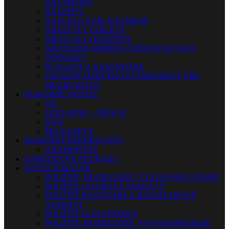
NÁSTROJOV
NÁLEPKY
NAFUKOVACIE NÁSTROJE
OBALY NA TABLETY
OBALY NA TELEFÓNY
NÁSTENNÉ HODINY Z RÔZNYCH VECÍ
ODZNAKY
PLAGÁTY A KALENDÁRE
OSTATNÉ DARČEKOVÉ PREDMETY PRE
MUZIKANTOV
HUDOBNÉ NOSIČE
CD
LP PLATNE – VINYLY
DVD
MG KAZETY
HUDOBNÉ PREHRÁVAČE
GRAMOFÓNY
DARČEKOVÉ POUKAZY
B-STOCK/BAZÁR
POUŽITÉ, ROZBALENÉ, VYSTAVENÉ GITARY
POUŽITÉ GITAROVÉ APARÁTY
POUŽITÉ BASGITARY A BASGITAROVÉ
APARÁTY
POUŽITÉ ELEKTRÓNKY
POUŽITÉ, ROZBALENÉ, VYSTAVENÉ BICIE