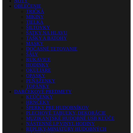
NOTY
OBLEČENIE
TRIČKÁ
MIKINY
TIELKA
ŠILTOVKY
ŠATKY NA HLAVU
TAŠKY A BATOHY
MASKY
DOČASNÉ TETOVANIE
ŠÁLY
RUKAVICE
HODINKY
OKULIARE
OPASKY
PEŇAŽENKY
TOPÁNKY
DARČEKOVÉ PREDMETY
KĽÚČENKY
HRNČEKY
ŠPERKY PRE HUDOBNÍKOV
PLECHOVÉ TABUĽKY, DEKORÁCIE
MUZIKANTSKÉ HUDOBNÉ USB KĽÚČE
NÁSTENNÉ LP VINYL HODINY
REPLIKY-MINIATÚRY HUDOBNÝCH