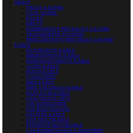
OBALY
OBALY A KUFRE
CASE, KUFRE
RACKY
KRYTY
KOMPONENTY PRE RACKY A KUFRE
TRANSPORTNÉ SYSTÉMY
PRÍSLUŠENSTVO PRE OBALY A KUFRE
KÁBLE
NÁSTROJOVÉ KÁBLE
MIKROFÓNOVÉ KÁBLE
REPRODUKTOROVÉ KÁBLE
AUDIO KÁBLE
PATCH KÁBLE
Y ADAPTÉRY
MIDI KÁBLE
DMX A RIADIACE KÁBLE
NAPÁJACIE KÁBLE
ZÁSUVKOVÉ LIŠTY
CEE KONEKTORY
CEE ROZVÁDZAČE
OSTATNÉ KÁBLE
LIVE MULTIKÁBLE
ŠTÚDIOVÉ MULTIKÁBLE
CAT ROZBOČOVAČE A ADAPTÉRY