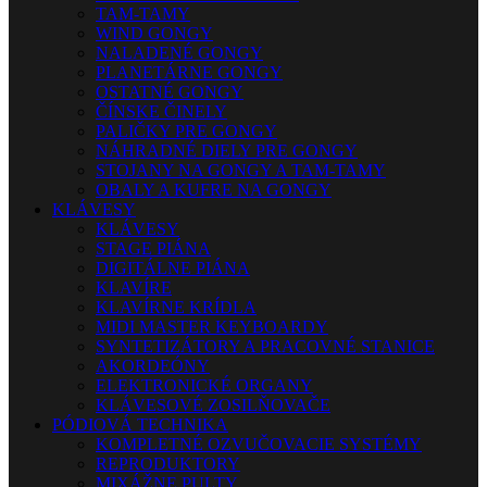
TAM-TAMY
WIND GONGY
NALADENÉ GONGY
PLANETÁRNE GONGY
OSTATNÉ GONGY
ČÍNSKE ČINELY
PALIČKY PRE GONGY
NÁHRADNÉ DIELY PRE GONGY
STOJANY NA GONGY A TAM-TAMY
OBALY A KUFRE NA GONGY
KLÁVESY
KLÁVESY
STAGE PIÁNA
DIGITÁLNE PIÁNA
KLAVÍRE
KLAVÍRNE KRÍDLA
MIDI MASTER KEYBOARDY
SYNTETIZÁTORY A PRACOVNÉ STANICE
AKORDEÓNY
ELEKTRONICKÉ ORGANY
KLÁVESOVÉ ZOSILŇOVAČE
PÓDIOVÁ TECHNIKA
KOMPLETNÉ OZVUČOVACIE SYSTÉMY
REPRODUKTORY
MIXÁŽNE PULTY