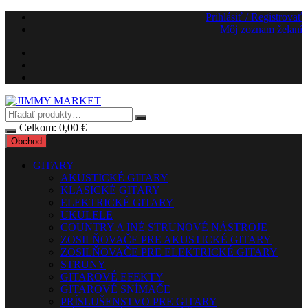
Preskočiť
Prihlásiť / Registrovať
na
Môj zoznam želaní
obsah
Celkom:
0,00
€
Obchod
GITARY
AKUSTICKÉ GITARY
KLASICKÉ GITARY
ELEKTRICKÉ GITARY
UKULELE
COUNTRY A INÉ STRUNOVÉ NÁSTROJE
ZOSILŇOVAČE PRE AKUSTICKÉ GITARY
ZOSILŇOVAČE PRE ELEKTRICKÉ GITARY
STRUNY
GITAROVÉ EFEKTY
GITAROVÉ SNÍMAČE
PRÍSLUŠENSTVO PRE GITARY