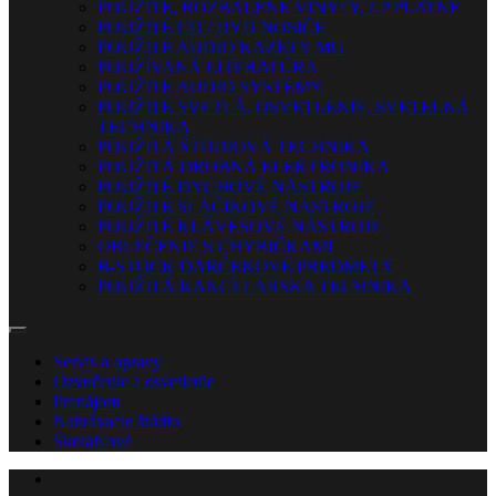
POUŽITÉ, ROZBALENÉ VINYLY, LP PLATNE
POUŽITÉ CD / DVD NOSIČE
POUŽITÉ AUDIO KAZETY MG
POUŽÍVANÁ LITERATÚRA
POUŽITÉ AUDIO SYSTÉMY
POUŽITÉ SVETLÁ, OSVETLENIE, SVETELNÁ
TECHNIKA
POUŽITÁ ŠTÚDIOVÁ TECHNIKA
POUŽITÁ DROBNÁ ELEKTRONIKA
POUŽITÉ DYCHOVÉ NÁSTROJE
POUŽITÉ SLÁČIKOVÉ NÁSTROJE
POUŽITÉ KLÁVESOVÉ NÁSTROJE
OBLEČENIE S CHYBIČKAMI
B-STOCK DARČEKOVÉ PREDMETY
POUŽITÁ KANCELÁRSKA TECHNIKA
Servis a opravy
Ozvučenie a osvetlenie
Prenájom
Nahrávacie štúdio
Škola
Nové