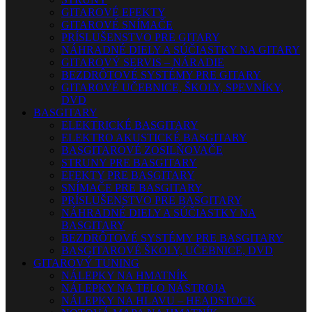
GITAROVÉ EFEKTY
GITAROVÉ SNÍMAČE
PRÍSLUŠENSTVO PRE GITARY
NÁHRADNÉ DIELY A SÚČIASTKY NA GITARY
GITAROVÝ SERVIS – NÁRADIE
BEZDRÔTOVÉ SYSTÉMY PRE GITARY
GITAROVÉ UČEBNICE, ŠKOLY, SPEVNÍKY,
DVD
BASGITARY
ELEKTRICKÉ BASGITARY
ELEKTRO AKUSTICKÉ BASGITARY
BASGITAROVÉ ZOSILŇOVAČE
STRUNY PRE BASGITARY
EFEKTY PRE BASGITARY
SNÍMAČE PRE BASGITARY
PRÍSLUŠENSTVO PRE BASGITARY
NÁHRADNÉ DIELY A SÚČIASTKY NA
BASGITARY
BEZDRÔTOVÉ SYSTÉMY PRE BASGITARY
BASGITAROVÉ ŠKOLY, UČEBNICE, DVD
GITAROVÝ TUNING
NÁLEPKY NA HMATNÍK
NÁLEPKY NA TELO NÁSTROJA
NÁLEPKY NA HLAVU – HEADSTOCK