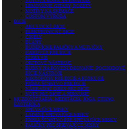
NOTOVÁ MAPA NA HMATNÍK
LEMOVANIE GITARY, ROZETY
MOTÍVY NA SNÍMAČE
CUSTOM VÝROBA
BICIE
AKUSTICKÉ BICIE
ELEKTRONICKÉ BICIE
ČINELY
BLANY
BUBENÍCKE PALIČKY A METLIČKY
HARDVÉR PRE BICIE
PERKUSIE
ORFFOVÉ NÁSTROJE
BUBNY NA POVZBUDZOVANIE, POCHODOVÉ
BICIE NÁSTROJE
MIKROFÓNY PRE BICIE A PERKUSIE
PRÍSLUŠENSTVO PRE BICIE
NÁHRADNÉ DIELY PRE BICIE
NOTY PRE BICIE A PERKUSIE
MUZIKOTERAPIA, MEDITÁCIA, JOGA, ETHNO,
EZOTERIKA
SPIEVAJÚCE MISKY
LADENÉ SPIEVAJÚCE MISKY
PRISLUŠENSTVO PRE SPIEVAJÚCE MISKY
PALIČKY PRE SPIEVAJÚCE MISKY