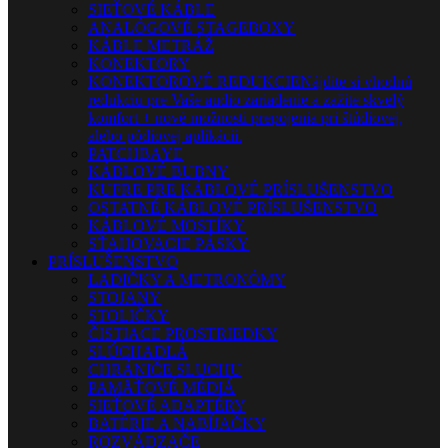
SIEŤOVÉ KÁBLE
ANALÓGOVÉ STAGEBOXY
KÁBLE METRÁŽ
KONEKTORY
KONEKTOROVÉ REDUKCIE
Nájdite si vhodnú
redukciu pre Vaše audio zariadenie a zažite skvelý
komfort + nové možnosti prepojenia pri štúdiovej,
alebo pódiovej aplikácii.
PATCHBAYE
KÁBLOVÉ BUBNY
KUFRE PRE KÁBLOVÉ PRÍSLUŠENSTVO
OSTATNÉ KÁBLOVÉ PRÍSLUŠENSTVO
KÁBLOVÉ MOSTÍKY
SŤAHOVACIE PÁSKY
PRÍSLUŠENSTVO
LADIČKY A METRONÓMY
STOJANY
STOLIČKY
ČISTIACE PROSTRIEDKY
SLÚCHADLÁ
CHRÁNIČE SLUCHU
PAMÄŤOVÉ MÉDIÁ
SIEŤOVÉ ADAPTÉRY
BATÉRIE A NABÍJAČKY
ROZVÁDZAČE