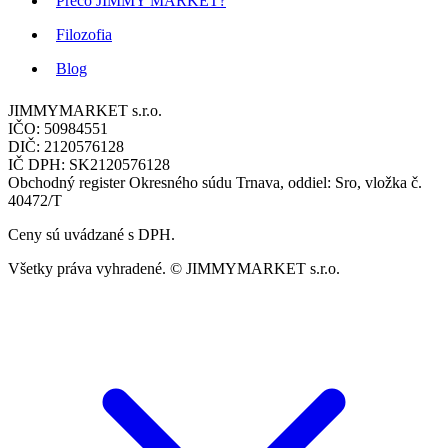
Prečo JIMMY MARKET?
Filozofia
Blog
JIMMYMARKET s.r.o.
IČO: 50984551
DIČ: 2120576128
IČ DPH: SK2120576128
Obchodný register Okresného súdu Trnava, oddiel: Sro, vložka č.
40472/T
Ceny sú uvádzané s DPH.
Všetky práva vyhradené. © JIMMYMARKET s.r.o.