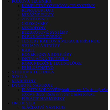
PÓDIOVÁ TECHNIKA
KOMPLETNÉ OZVUČOVACIE SYSTÉMY
REPRODUKTORY
MIXÁŽNE PULTY
ZOSILŇOVAČE
CROSSOVERY
MIKROFÓNY
BEZDRÔTOVÉ SYSTÉMY
IN-EAR MONITORING
TESTERY KÁBLOV A MERACIE PRÍSTROJE
STOJANY A STATÍVY
KÁBLE
KONEKTORY A ADAPTÉRY
INŠTALAČNÁ TECHNIKA
KOMUNIKAČNÉ TECHNOLÓGIE
PRÍSLUŠENSTVO
ŠTÚDIOVÁ TECHNIKA
SVETLÁ
MIKROFÓNY
DYCHOVÉ NÁSTROJE
FLAUTY-ZOBCOVÉ
Vybrali sme pre Vás tie najlepšie
zobcové flauty. Ráčte si vybrať z našej ponuky.
FÚKACIE HARMONIKY
ORCHESTER
SLÁČIKOVÉ NÁSTROJE