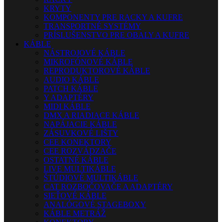
KRYTY
KOMPONENTY PRE RACKY A KUFRE
TRANSPORTNÉ SYSTÉMY
PRÍSLUŠENSTVO PRE OBALY A KUFRE
KÁBLE
NÁSTROJOVÉ KÁBLE
MIKROFÓNOVÉ KÁBLE
REPRODUKTOROVÉ KÁBLE
AUDIO KÁBLE
PATCH KÁBLE
Y ADAPTÉRY
MIDI KÁBLE
DMX A RIADIACE KÁBLE
NAPÁJACIE KÁBLE
ZÁSUVKOVÉ LIŠTY
CEE KONEKTORY
CEE ROZVÁDZAČE
OSTATNÉ KÁBLE
LIVE MULTIKÁBLE
ŠTÚDIOVÉ MULTIKÁBLE
CAT ROZBOČOVAČE A ADAPTÉRY
SIEŤOVÉ KÁBLE
ANALÓGOVÉ STAGEBOXY
KÁBLE METRÁŽ