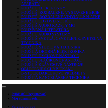
APARÁTY
POUŽITÉ ELEKTRÓNKY
POUŽITÉ, ROZBALENÉ, VYSTAVENÉ BICIE
POUŽITÉ, ROZBALENÉ VINYLY, LP PLATNE
POUŽITÉ CD / DVD NOSIČE
POUŽITÉ AUDIO KAZETY MG
POUŽÍVANÁ LITERATÚRA
POUŽITÉ AUDIO SYSTÉMY
POUŽITÉ SVETLÁ, OSVETLENIE, SVETELNÁ
TECHNIKA
POUŽITÁ ŠTÚDIOVÁ TECHNIKA
POUŽITÁ DROBNÁ ELEKTRONIKA
POUŽITÉ DYCHOVÉ NÁSTROJE
POUŽITÉ SLÁČIKOVÉ NÁSTROJE
POUŽITÉ KLÁVESOVÉ NÁSTROJE
OBLEČENIE S CHYBIČKAMI
B-STOCK DARČEKOVÉ PREDMETY
POUŽITÁ KANCELÁRSKA TECHNIKA
Prihlásiť / Registrovať
Môj zoznam želaní
Servis a opravy