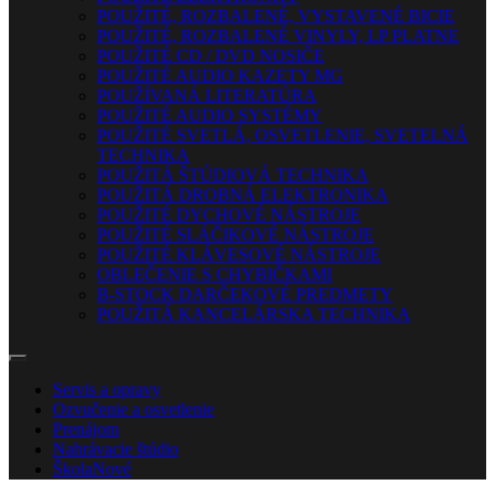
POUŽITÉ, ROZBALENÉ, VYSTAVENÉ BICIE
POUŽITÉ, ROZBALENÉ VINYLY, LP PLATNE
POUŽITÉ CD / DVD NOSIČE
POUŽITÉ AUDIO KAZETY MG
POUŽÍVANÁ LITERATÚRA
POUŽITÉ AUDIO SYSTÉMY
POUŽITÉ SVETLÁ, OSVETLENIE, SVETELNÁ
TECHNIKA
POUŽITÁ ŠTÚDIOVÁ TECHNIKA
POUŽITÁ DROBNÁ ELEKTRONIKA
POUŽITÉ DYCHOVÉ NÁSTROJE
POUŽITÉ SLÁČIKOVÉ NÁSTROJE
POUŽITÉ KLÁVESOVÉ NÁSTROJE
OBLEČENIE S CHYBIČKAMI
B-STOCK DARČEKOVÉ PREDMETY
POUŽITÁ KANCELÁRSKA TECHNIKA
Servis a opravy
Ozvučenie a osvetlenie
Prenájom
Nahrávacie štúdio
Škola
Nové