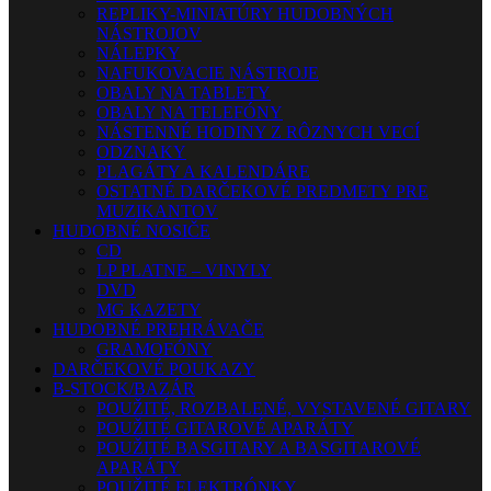
REPLIKY-MINIATÚRY HUDOBNÝCH
NÁSTROJOV
NÁLEPKY
NAFUKOVACIE NÁSTROJE
OBALY NA TABLETY
OBALY NA TELEFÓNY
NÁSTENNÉ HODINY Z RÔZNYCH VECÍ
ODZNAKY
PLAGÁTY A KALENDÁRE
OSTATNÉ DARČEKOVÉ PREDMETY PRE
MUZIKANTOV
HUDOBNÉ NOSIČE
CD
LP PLATNE – VINYLY
DVD
MG KAZETY
HUDOBNÉ PREHRÁVAČE
GRAMOFÓNY
DARČEKOVÉ POUKAZY
B-STOCK/BAZÁR
POUŽITÉ, ROZBALENÉ, VYSTAVENÉ GITARY
POUŽITÉ GITAROVÉ APARÁTY
POUŽITÉ BASGITARY A BASGITAROVÉ
APARÁTY
POUŽITÉ ELEKTRÓNKY