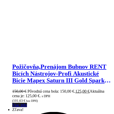
Požičovňa,Prenájom Bubnov RENT
Bicích Nástrojov-Profi Akustické
Bicie Mapex Saturn III Gold Sparkle-
na prenájom
150,00
€
Pôvodná cena bola: 150,00 €.
125,00
€
Aktuálna
cena je: 125,00 €.
s DPH
(
101,63
€
)
bez DPH
Viac info
Zľava!