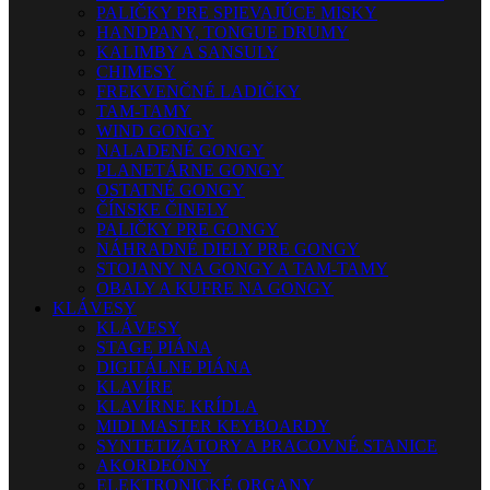
PALIČKY PRE SPIEVAJÚCE MISKY
HANDPANY, TONGUE DRUMY
KALIMBY A SANSULY
CHIMESY
FREKVENČNÉ LADIČKY
TAM-TAMY
WIND GONGY
NALADENÉ GONGY
PLANETÁRNE GONGY
OSTATNÉ GONGY
ČÍNSKE ČINELY
PALIČKY PRE GONGY
NÁHRADNÉ DIELY PRE GONGY
STOJANY NA GONGY A TAM-TAMY
OBALY A KUFRE NA GONGY
KLÁVESY
KLÁVESY
STAGE PIÁNA
DIGITÁLNE PIÁNA
KLAVÍRE
KLAVÍRNE KRÍDLA
MIDI MASTER KEYBOARDY
SYNTETIZÁTORY A PRACOVNÉ STANICE
AKORDEÓNY
ELEKTRONICKÉ ORGANY