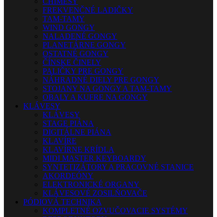
CHIMESY
FREKVENČNÉ LADIČKY
TAM-TAMY
WIND GONGY
NALADENÉ GONGY
PLANETÁRNE GONGY
OSTATNÉ GONGY
ČÍNSKE ČINELY
PALIČKY PRE GONGY
NÁHRADNÉ DIELY PRE GONGY
STOJANY NA GONGY A TAM-TAMY
OBALY A KUFRE NA GONGY
KLÁVESY
KLÁVESY
STAGE PIÁNA
DIGITÁLNE PIÁNA
KLAVÍRE
KLAVÍRNE KRÍDLA
MIDI MASTER KEYBOARDY
SYNTETIZÁTORY A PRACOVNÉ STANICE
AKORDEÓNY
ELEKTRONICKÉ ORGANY
KLÁVESOVÉ ZOSILŇOVAČE
PÓDIOVÁ TECHNIKA
KOMPLETNÉ OZVUČOVACIE SYSTÉMY