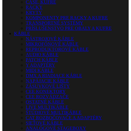
CASE, KUFRE
RACKY
KRYTY
KOMPONENTY PRE RACKY A KUFRE
TRANSPORTNÉ SYSTÉMY
PRÍSLUŠENSTVO PRE OBALY A KUFRE
KÁBLE
NÁSTROJOVÉ KÁBLE
MIKROFÓNOVÉ KÁBLE
REPRODUKTOROVÉ KÁBLE
AUDIO KÁBLE
PATCH KÁBLE
Y ADAPTÉRY
MIDI KÁBLE
DMX A RIADIACE KÁBLE
NAPÁJACIE KÁBLE
ZÁSUVKOVÉ LIŠTY
CEE KONEKTORY
CEE ROZVÁDZAČE
OSTATNÉ KÁBLE
LIVE MULTIKÁBLE
ŠTÚDIOVÉ MULTIKÁBLE
CAT ROZBOČOVAČE A ADAPTÉRY
SIEŤOVÉ KÁBLE
ANALÓGOVÉ STAGEBOXY