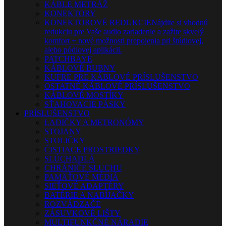
KÁBLE METRÁŽ
KONEKTORY
KONEKTOROVÉ REDUKCIE
Nájdite si vhodnú
redukciu pre Vaše audio zariadenie a zažite skvelý
komfort + nové možnosti prepojenia pri štúdiovej,
alebo pódiovej aplikácii.
PATCHBAYE
KÁBLOVÉ BUBNY
KUFRE PRE KÁBLOVÉ PRÍSLUŠENSTVO
OSTATNÉ KÁBLOVÉ PRÍSLUŠENSTVO
KÁBLOVÉ MOSTÍKY
SŤAHOVACIE PÁSKY
PRÍSLUŠENSTVO
LADIČKY A METRONÓMY
STOJANY
STOLIČKY
ČISTIACE PROSTRIEDKY
SLÚCHADLÁ
CHRÁNIČE SLUCHU
PAMÄŤOVÉ MÉDIÁ
SIEŤOVÉ ADAPTÉRY
BATÉRIE A NABÍJAČKY
ROZVÁDZAČE
ZÁSUVKOVÉ LIŠTY
MULTIFUNKČNÉ NÁRADIE