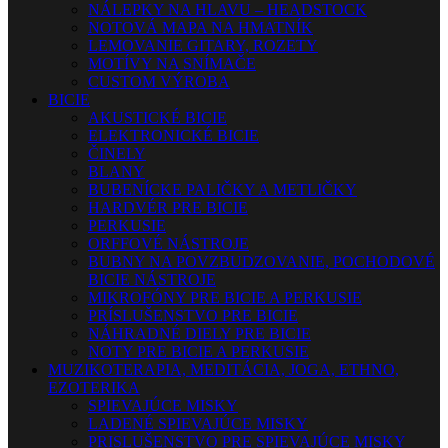
NÁLEPKY NA HLAVU – HEADSTOCK
NOTOVÁ MAPA NA HMATNÍK
LEMOVANIE GITARY, ROZETY
MOTÍVY NA SNÍMAČE
CUSTOM VÝROBA
BICIE
AKUSTICKÉ BICIE
ELEKTRONICKÉ BICIE
ČINELY
BLANY
BUBENÍCKE PALIČKY A METLIČKY
HARDVÉR PRE BICIE
PERKUSIE
ORFFOVÉ NÁSTROJE
BUBNY NA POVZBUDZOVANIE, POCHODOVÉ
BICIE NÁSTROJE
MIKROFÓNY PRE BICIE A PERKUSIE
PRÍSLUŠENSTVO PRE BICIE
NÁHRADNÉ DIELY PRE BICIE
NOTY PRE BICIE A PERKUSIE
MUZIKOTERAPIA, MEDITÁCIA, JOGA, ETHNO,
EZOTERIKA
SPIEVAJÚCE MISKY
LADENÉ SPIEVAJÚCE MISKY
PRISLUŠENSTVO PRE SPIEVAJÚCE MISKY