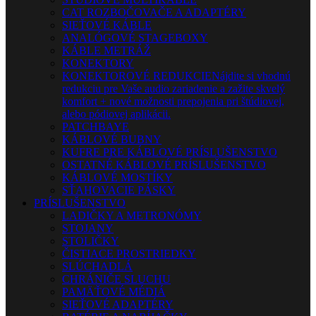
CAT ROZBOČOVAČE A ADAPTÉRY
SIEŤOVÉ KÁBLE
ANALÓGOVÉ STAGEBOXY
KÁBLE METRÁŽ
KONEKTORY
KONEKTOROVÉ REDUKCIE
Nájdite si vhodnú
redukciu pre Vaše audio zariadenie a zažite skvelý
komfort + nové možnosti prepojenia pri štúdiovej,
alebo pódiovej aplikácii.
PATCHBAYE
KÁBLOVÉ BUBNY
KUFRE PRE KÁBLOVÉ PRÍSLUŠENSTVO
OSTATNÉ KÁBLOVÉ PRÍSLUŠENSTVO
KÁBLOVÉ MOSTÍKY
SŤAHOVACIE PÁSKY
PRÍSLUŠENSTVO
LADIČKY A METRONÓMY
STOJANY
STOLIČKY
ČISTIACE PROSTRIEDKY
SLÚCHADLÁ
CHRÁNIČE SLUCHU
PAMÄŤOVÉ MÉDIÁ
SIEŤOVÉ ADAPTÉRY