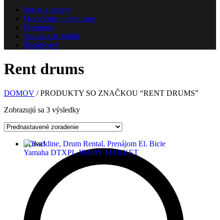
Servis a opravy
Ozvučenie a osvetlenie
Prenájom
Nahrávacie štúdio
Škola
Nové
Rent drums
DOMOV
/ PRODUKTY SO ZNAČKOU “RENT DRUMS”
Zobrazujú sa 3 výsledky
Zľava!