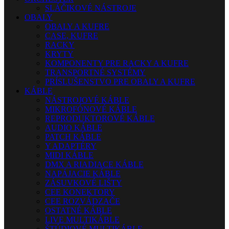
SLÁČIKOVÉ NÁSTROJE
OBALY
OBALY A KUFRE
CASE, KUFRE
RACKY
KRYTY
KOMPONENTY PRE RACKY A KUFRE
TRANSPORTNÉ SYSTÉMY
PRÍSLUŠENSTVO PRE OBALY A KUFRE
KÁBLE
NÁSTROJOVÉ KÁBLE
MIKROFÓNOVÉ KÁBLE
REPRODUKTOROVÉ KÁBLE
AUDIO KÁBLE
PATCH KÁBLE
Y ADAPTÉRY
MIDI KÁBLE
DMX A RIADIACE KÁBLE
NAPÁJACIE KÁBLE
ZÁSUVKOVÉ LIŠTY
CEE KONEKTORY
CEE ROZVÁDZAČE
OSTATNÉ KÁBLE
LIVE MULTIKÁBLE
ŠTÚDIOVÉ MULTIKÁBLE