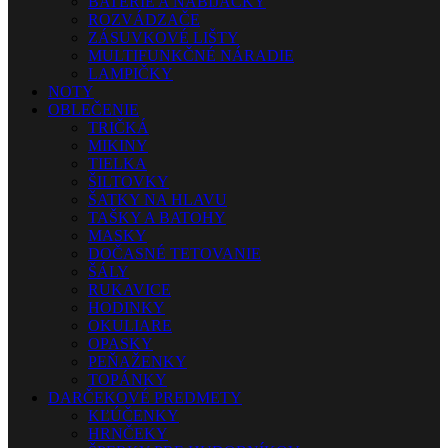
BATÉRIE A NABÍJAČKY
ROZVÁDZAČE
ZÁSUVKOVÉ LIŠTY
MULTIFUNKČNÉ NÁRADIE
LAMPIČKY
NOTY
OBLEČENIE
TRIČKÁ
MIKINY
TIELKA
ŠILTOVKY
ŠATKY NA HLAVU
TAŠKY A BATOHY
MASKY
DOČASNÉ TETOVANIE
ŠÁLY
RUKAVICE
HODINKY
OKULIARE
OPASKY
PEŇAŽENKY
TOPÁNKY
DARČEKOVÉ PREDMETY
KĽÚČENKY
HRNČEKY