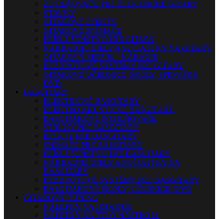
ZOSILŇOVAČE PRE ELEKTRICKÉ GITARY
STRUNY
GITAROVÉ EFEKTY
GITAROVÉ SNÍMAČE
PRÍSLUŠENSTVO PRE GITARY
NÁHRADNÉ DIELY A SÚČIASTKY NA GITARY
GITAROVÝ SERVIS – NÁRADIE
BEZDRÔTOVÉ SYSTÉMY PRE GITARY
GITAROVÉ UČEBNICE, ŠKOLY, SPEVNÍKY,
DVD
BASGITARY
ELEKTRICKÉ BASGITARY
ELEKTRO AKUSTICKÉ BASGITARY
BASGITAROVÉ ZOSILŇOVAČE
STRUNY PRE BASGITARY
EFEKTY PRE BASGITARY
SNÍMAČE PRE BASGITARY
PRÍSLUŠENSTVO PRE BASGITARY
NÁHRADNÉ DIELY A SÚČIASTKY NA
BASGITARY
BEZDRÔTOVÉ SYSTÉMY PRE BASGITARY
BASGITAROVÉ ŠKOLY, UČEBNICE, DVD
GITAROVÝ TUNING
NÁLEPKY NA HMATNÍK
NÁLEPKY NA TELO NÁSTROJA