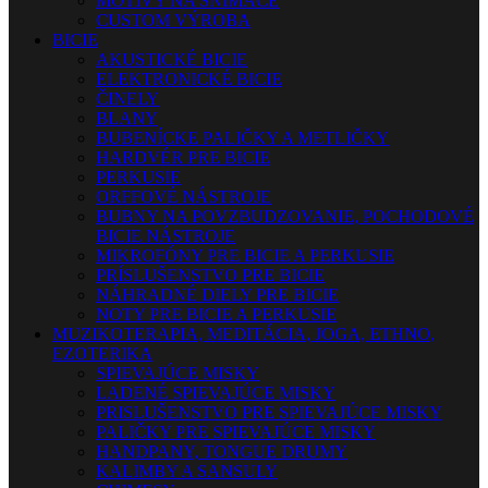
MOTÍVY NA SNÍMAČE
CUSTOM VÝROBA
BICIE
AKUSTICKÉ BICIE
ELEKTRONICKÉ BICIE
ČINELY
BLANY
BUBENÍCKE PALIČKY A METLIČKY
HARDVÉR PRE BICIE
PERKUSIE
ORFFOVÉ NÁSTROJE
BUBNY NA POVZBUDZOVANIE, POCHODOVÉ
BICIE NÁSTROJE
MIKROFÓNY PRE BICIE A PERKUSIE
PRÍSLUŠENSTVO PRE BICIE
NÁHRADNÉ DIELY PRE BICIE
NOTY PRE BICIE A PERKUSIE
MUZIKOTERAPIA, MEDITÁCIA, JOGA, ETHNO,
EZOTERIKA
SPIEVAJÚCE MISKY
LADENÉ SPIEVAJÚCE MISKY
PRISLUŠENSTVO PRE SPIEVAJÚCE MISKY
PALIČKY PRE SPIEVAJÚCE MISKY
HANDPANY, TONGUE DRUMY
KALIMBY A SANSULY