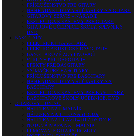
PRÍSLUŠENSTVO PRE GITARY
NÁHRADNÉ DIELY A SÚČIASTKY NA GITARY
GITAROVÝ SERVIS – NÁRADIE
BEZDRÔTOVÉ SYSTÉMY PRE GITARY
GITAROVÉ UČEBNICE, ŠKOLY, SPEVNÍKY,
DVD
BASGITARY
ELEKTRICKÉ BASGITARY
ELEKTRO AKUSTICKÉ BASGITARY
BASGITAROVÉ ZOSILŇOVAČE
STRUNY PRE BASGITARY
EFEKTY PRE BASGITARY
SNÍMAČE PRE BASGITARY
PRÍSLUŠENSTVO PRE BASGITARY
NÁHRADNÉ DIELY A SÚČIASTKY NA
BASGITARY
BEZDRÔTOVÉ SYSTÉMY PRE BASGITARY
BASGITAROVÉ ŠKOLY, UČEBNICE, DVD
GITAROVÝ TUNING
NÁLEPKY NA HMATNÍK
NÁLEPKY NA TELO NÁSTROJA
NÁLEPKY NA HLAVU – HEADSTOCK
NOTOVÁ MAPA NA HMATNÍK
LEMOVANIE GITARY, ROZETY