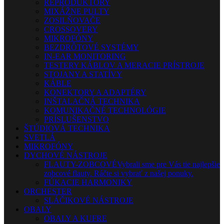
REPRODUKTORY
MIXÁŽNE PULTY
ZOSILŇOVAČE
CROSSOVERY
MIKROFÓNY
BEZDRÔTOVÉ SYSTÉMY
IN-EAR MONITORING
TESTERY KÁBLOV A MERACIE PRÍSTROJE
STOJANY A STATÍVY
KÁBLE
KONEKTORY A ADAPTÉRY
INŠTALAČNÁ TECHNIKA
KOMUNIKAČNÉ TECHNOLÓGIE
PRÍSLUŠENSTVO
ŠTÚDIOVÁ TECHNIKA
SVETLÁ
MIKROFÓNY
DYCHOVÉ NÁSTROJE
FLAUTY-ZOBCOVÉ
Vybrali sme pre Vás tie najlepšie
zobcové flauty. Ráčte si vybrať z našej ponuky.
FÚKACIE HARMONIKY
ORCHESTER
SLÁČIKOVÉ NÁSTROJE
OBALY
OBALY A KUFRE