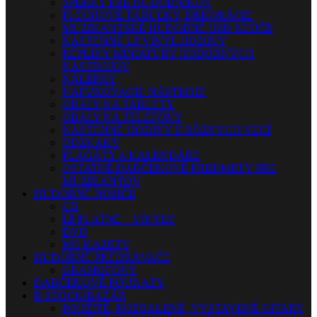
ŠPERKY PRE HUDOBNÍKOV
PLECHOVÉ TABUĽKY, DEKORÁCIE
MUZIKANTSKÉ HUDOBNÉ USB KĽÚČE
NÁSTENNÉ LP VINYL HODINY
REPLIKY-MINIATÚRY HUDOBNÝCH
NÁSTROJOV
NÁLEPKY
NAFUKOVACIE NÁSTROJE
OBALY NA TABLETY
OBALY NA TELEFÓNY
NÁSTENNÉ HODINY Z RÔZNYCH VECÍ
ODZNAKY
PLAGÁTY A KALENDÁRE
OSTATNÉ DARČEKOVÉ PREDMETY PRE
MUZIKANTOV
HUDOBNÉ NOSIČE
CD
LP PLATNE – VINYLY
DVD
MG KAZETY
HUDOBNÉ PREHRÁVAČE
GRAMOFÓNY
DARČEKOVÉ POUKAZY
B-STOCK/BAZÁR
POUŽITÉ, ROZBALENÉ, VYSTAVENÉ GITARY