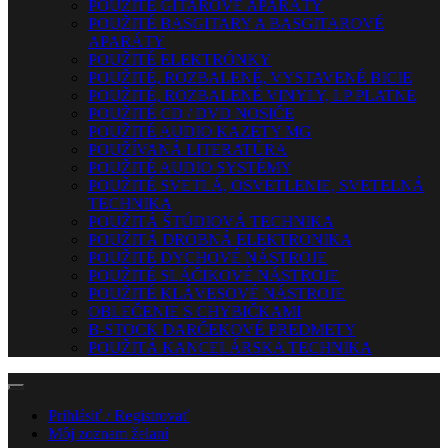
POUŽITÉ GITAROVÉ APARÁTY
POUŽITÉ BASGITARY A BASGITAROVÉ
APARÁTY
POUŽITÉ ELEKTRÓNKY
POUŽITÉ, ROZBALENÉ, VYSTAVENÉ BICIE
POUŽITÉ, ROZBALENÉ VINYLY, LP PLATNE
POUŽITÉ CD / DVD NOSIČE
POUŽITÉ AUDIO KAZETY MG
POUŽÍVANÁ LITERATÚRA
POUŽITÉ AUDIO SYSTÉMY
POUŽITÉ SVETLÁ, OSVETLENIE, SVETELNÁ
TECHNIKA
POUŽITÁ ŠTÚDIOVÁ TECHNIKA
POUŽITÁ DROBNÁ ELEKTRONIKA
POUŽITÉ DYCHOVÉ NÁSTROJE
POUŽITÉ SLÁČIKOVÉ NÁSTROJE
POUŽITÉ KLÁVESOVÉ NÁSTROJE
OBLEČENIE S CHYBIČKAMI
B-STOCK DARČEKOVÉ PREDMETY
POUŽITÁ KANCELÁRSKA TECHNIKA
Prihlásiť / Registrovať
Môj zoznam želaní