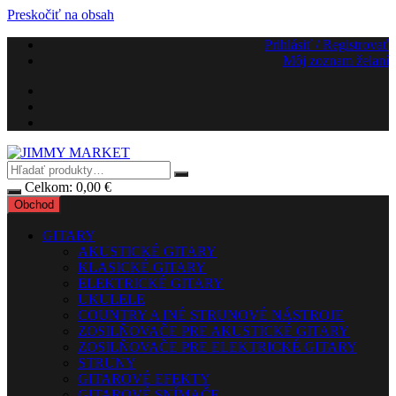
Preskočiť na obsah
Prihlásiť / Registrovať
Môj zoznam želaní
Celkom:
0,00
€
Obchod
GITARY
AKUSTICKÉ GITARY
KLASICKÉ GITARY
ELEKTRICKÉ GITARY
UKULELE
COUNTRY A INÉ STRUNOVÉ NÁSTROJE
ZOSILŇOVAČE PRE AKUSTICKÉ GITARY
ZOSILŇOVAČE PRE ELEKTRICKÉ GITARY
STRUNY
GITAROVÉ EFEKTY
GITAROVÉ SNÍMAČE