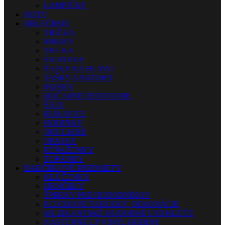
LAMPIČKY
NOTY
OBLEČENIE
TRIČKÁ
MIKINY
TIELKA
ŠILTOVKY
ŠATKY NA HLAVU
TAŠKY A BATOHY
MASKY
DOČASNÉ TETOVANIE
ŠÁLY
RUKAVICE
HODINKY
OKULIARE
OPASKY
PEŇAŽENKY
TOPÁNKY
DARČEKOVÉ PREDMETY
KĽÚČENKY
HRNČEKY
ŠPERKY PRE HUDOBNÍKOV
PLECHOVÉ TABUĽKY, DEKORÁCIE
MUZIKANTSKÉ HUDOBNÉ USB KĽÚČE
NÁSTENNÉ LP VINYL HODINY