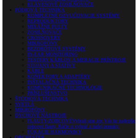
KLÁVESOVÉ ZOSILŇOVAČE
PÓDIOVÁ TECHNIKA
KOMPLETNÉ OZVUČOVACIE SYSTÉMY
REPRODUKTORY
MIXÁŽNE PULTY
ZOSILŇOVAČE
CROSSOVERY
MIKROFÓNY
BEZDRÔTOVÉ SYSTÉMY
IN-EAR MONITORING
TESTERY KÁBLOV A MERACIE PRÍSTROJE
STOJANY A STATÍVY
KÁBLE
KONEKTORY A ADAPTÉRY
INŠTALAČNÁ TECHNIKA
KOMUNIKAČNÉ TECHNOLÓGIE
PRÍSLUŠENSTVO
ŠTÚDIOVÁ TECHNIKA
SVETLÁ
MIKROFÓNY
DYCHOVÉ NÁSTROJE
FLAUTY-ZOBCOVÉ
Vybrali sme pre Vás tie najlepšie
zobcové flauty. Ráčte si vybrať z našej ponuky.
FÚKACIE HARMONIKY
ORCHESTER