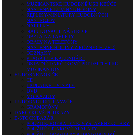
MUZIKANTSKÉ HUDOBNÉ USB KĽÚČE
NÁSTENNÉ LP VINYL HODINY
REPLIKY-MINIATÚRY HUDOBNÝCH
NÁSTROJOV
NÁLEPKY
NAFUKOVACIE NÁSTROJE
OBALY NA TABLETY
OBALY NA TELEFÓNY
NÁSTENNÉ HODINY Z RÔZNYCH VECÍ
ODZNAKY
PLAGÁTY A KALENDÁRE
OSTATNÉ DARČEKOVÉ PREDMETY PRE
MUZIKANTOV
HUDOBNÉ NOSIČE
CD
LP PLATNE – VINYLY
DVD
MG KAZETY
HUDOBNÉ PREHRÁVAČE
GRAMOFÓNY
DARČEKOVÉ POUKAZY
B-STOCK/BAZÁR
POUŽITÉ, ROZBALENÉ, VYSTAVENÉ GITARY
POUŽITÉ GITAROVÉ APARÁTY
POUŽITÉ BASGITARY A BASGITAROVÉ