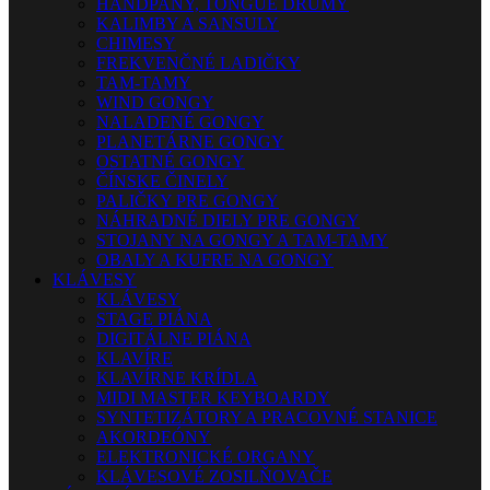
HANDPANY, TONGUE DRUMY
KALIMBY A SANSULY
CHIMESY
FREKVENČNÉ LADIČKY
TAM-TAMY
WIND GONGY
NALADENÉ GONGY
PLANETÁRNE GONGY
OSTATNÉ GONGY
ČÍNSKE ČINELY
PALIČKY PRE GONGY
NÁHRADNÉ DIELY PRE GONGY
STOJANY NA GONGY A TAM-TAMY
OBALY A KUFRE NA GONGY
KLÁVESY
KLÁVESY
STAGE PIÁNA
DIGITÁLNE PIÁNA
KLAVÍRE
KLAVÍRNE KRÍDLA
MIDI MASTER KEYBOARDY
SYNTETIZÁTORY A PRACOVNÉ STANICE
AKORDEÓNY
ELEKTRONICKÉ ORGANY
KLÁVESOVÉ ZOSILŇOVAČE