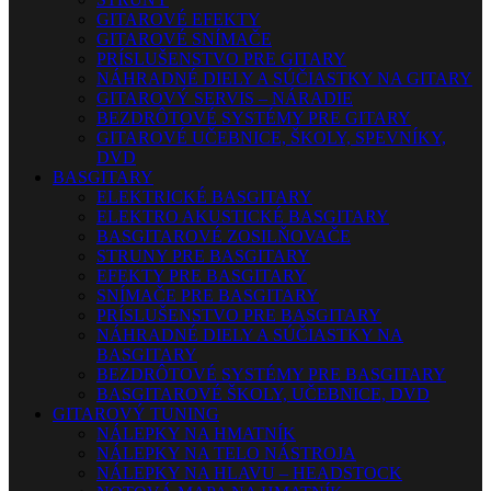
GITAROVÉ EFEKTY
GITAROVÉ SNÍMAČE
PRÍSLUŠENSTVO PRE GITARY
NÁHRADNÉ DIELY A SÚČIASTKY NA GITARY
GITAROVÝ SERVIS – NÁRADIE
BEZDRÔTOVÉ SYSTÉMY PRE GITARY
GITAROVÉ UČEBNICE, ŠKOLY, SPEVNÍKY,
DVD
BASGITARY
ELEKTRICKÉ BASGITARY
ELEKTRO AKUSTICKÉ BASGITARY
BASGITAROVÉ ZOSILŇOVAČE
STRUNY PRE BASGITARY
EFEKTY PRE BASGITARY
SNÍMAČE PRE BASGITARY
PRÍSLUŠENSTVO PRE BASGITARY
NÁHRADNÉ DIELY A SÚČIASTKY NA
BASGITARY
BEZDRÔTOVÉ SYSTÉMY PRE BASGITARY
BASGITAROVÉ ŠKOLY, UČEBNICE, DVD
GITAROVÝ TUNING
NÁLEPKY NA HMATNÍK
NÁLEPKY NA TELO NÁSTROJA
NÁLEPKY NA HLAVU – HEADSTOCK