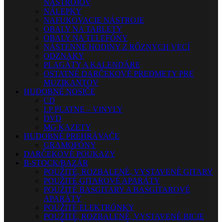
NÁSTROJOV
NÁLEPKY
NAFUKOVACIE NÁSTROJE
OBALY NA TABLETY
OBALY NA TELEFÓNY
NÁSTENNÉ HODINY Z RÔZNYCH VECÍ
ODZNAKY
PLAGÁTY A KALENDÁRE
OSTATNÉ DARČEKOVÉ PREDMETY PRE
MUZIKANTOV
HUDOBNÉ NOSIČE
CD
LP PLATNE – VINYLY
DVD
MG KAZETY
HUDOBNÉ PREHRÁVAČE
GRAMOFÓNY
DARČEKOVÉ POUKAZY
B-STOCK/BAZÁR
POUŽITÉ, ROZBALENÉ, VYSTAVENÉ GITARY
POUŽITÉ GITAROVÉ APARÁTY
POUŽITÉ BASGITARY A BASGITAROVÉ
APARÁTY
POUŽITÉ ELEKTRÓNKY
POUŽITÉ, ROZBALENÉ, VYSTAVENÉ BICIE