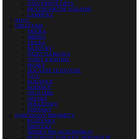
ZÁSUVKOVÉ LIŠTY
MULTIFUNKČNÉ NÁRADIE
LAMPIČKY
NOTY
OBLEČENIE
TRIČKÁ
MIKINY
TIELKA
ŠILTOVKY
ŠATKY NA HLAVU
TAŠKY A BATOHY
MASKY
DOČASNÉ TETOVANIE
ŠÁLY
RUKAVICE
HODINKY
OKULIARE
OPASKY
PEŇAŽENKY
TOPÁNKY
DARČEKOVÉ PREDMETY
KĽÚČENKY
HRNČEKY
ŠPERKY PRE HUDOBNÍKOV
PLECHOVÉ TABUĽKY, DEKORÁCIE