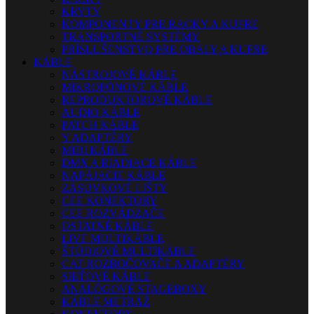
KRYTY
KOMPONENTY PRE RACKY A KUFRE
TRANSPORTNÉ SYSTÉMY
PRÍSLUŠENSTVO PRE OBALY A KUFRE
KÁBLE
NÁSTROJOVÉ KÁBLE
MIKROFÓNOVÉ KÁBLE
REPRODUKTOROVÉ KÁBLE
AUDIO KÁBLE
PATCH KÁBLE
Y ADAPTÉRY
MIDI KÁBLE
DMX A RIADIACE KÁBLE
NAPÁJACIE KÁBLE
ZÁSUVKOVÉ LIŠTY
CEE KONEKTORY
CEE ROZVÁDZAČE
OSTATNÉ KÁBLE
LIVE MULTIKÁBLE
ŠTÚDIOVÉ MULTIKÁBLE
CAT ROZBOČOVAČE A ADAPTÉRY
SIEŤOVÉ KÁBLE
ANALÓGOVÉ STAGEBOXY
KÁBLE METRÁŽ