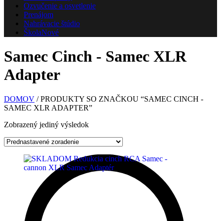
Ozvučenie a osvetlenie
Prenájom
Nahrávacie štúdio
Škola
Nové
Samec Cinch - Samec XLR
Adapter
DOMOV
/ PRODUKTY SO ZNAČKOU “SAMEC CINCH -
SAMEC XLR ADAPTER”
Zobrazený jediný výsledok