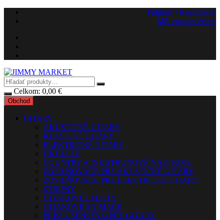
Preskočiť
Prihlásiť / Registrovať
na
Môj zoznam želaní
obsah
Celkom:
0,00
€
Obchod
GITARY
AKUSTICKÉ GITARY
KLASICKÉ GITARY
ELEKTRICKÉ GITARY
UKULELE
COUNTRY A INÉ STRUNOVÉ NÁSTROJE
ZOSILŇOVAČE PRE AKUSTICKÉ GITARY
ZOSILŇOVAČE PRE ELEKTRICKÉ GITARY
STRUNY
GITAROVÉ EFEKTY
GITAROVÉ SNÍMAČE
PRÍSLUŠENSTVO PRE GITARY