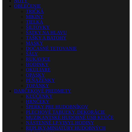
NOTY
OBLEČENIE
TRIČKÁ
MIKINY
TIELKA
ŠILTOVKY
ŠATKY NA HLAVU
TAŠKY A BATOHY
MASKY
DOČASNÉ TETOVANIE
ŠÁLY
RUKAVICE
HODINKY
OKULIARE
OPASKY
PEŇAŽENKY
TOPÁNKY
DARČEKOVÉ PREDMETY
KĽÚČENKY
HRNČEKY
ŠPERKY PRE HUDOBNÍKOV
PLECHOVÉ TABUĽKY, DEKORÁCIE
MUZIKANTSKÉ HUDOBNÉ USB KĽÚČE
NÁSTENNÉ LP VINYL HODINY
REPLIKY-MINIATÚRY HUDOBNÝCH