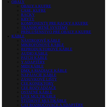
OBALY
OBALY A KUFRE
CASE, KUFRE
RACKY
KRYTY
KOMPONENTY PRE RACKY A KUFRE
TRANSPORTNÉ SYSTÉMY
PRÍSLUŠENSTVO PRE OBALY A KUFRE
KÁBLE
NÁSTROJOVÉ KÁBLE
MIKROFÓNOVÉ KÁBLE
REPRODUKTOROVÉ KÁBLE
AUDIO KÁBLE
PATCH KÁBLE
Y ADAPTÉRY
MIDI KÁBLE
DMX A RIADIACE KÁBLE
NAPÁJACIE KÁBLE
ZÁSUVKOVÉ LIŠTY
CEE KONEKTORY
CEE ROZVÁDZAČE
OSTATNÉ KÁBLE
LIVE MULTIKÁBLE
ŠTÚDIOVÉ MULTIKÁBLE
CAT ROZBOČOVAČE A ADAPTÉRY