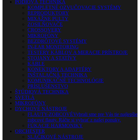
PÓDIOVÁ TECHNIKA
KOMPLETNÉ OZVUČOVACIE SYSTÉMY
REPRODUKTORY
MIXÁŽNE PULTY
ZOSILŇOVAČE
CROSSOVERY
MIKROFÓNY
BEZDRÔTOVÉ SYSTÉMY
IN-EAR MONITORING
TESTERY KÁBLOV A MERACIE PRÍSTROJE
STOJANY A STATÍVY
KÁBLE
KONEKTORY A ADAPTÉRY
INŠTALAČNÁ TECHNIKA
KOMUNIKAČNÉ TECHNOLÓGIE
PRÍSLUŠENSTVO
ŠTÚDIOVÁ TECHNIKA
SVETLÁ
MIKROFÓNY
DYCHOVÉ NÁSTROJE
FLAUTY-ZOBCOVÉ
Vybrali sme pre Vás tie najlepšie
zobcové flauty. Ráčte si vybrať z našej ponuky.
FÚKACIE HARMONIKY
ORCHESTER
SLÁČIKOVÉ NÁSTROJE