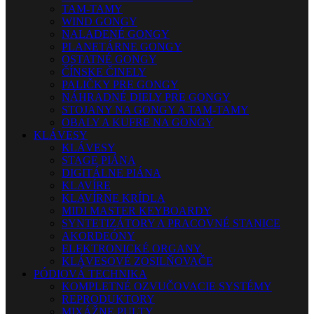
TAM-TAMY
WIND GONGY
NALADENÉ GONGY
PLANETÁRNE GONGY
OSTATNÉ GONGY
ČÍNSKE ČINELY
PALIČKY PRE GONGY
NÁHRADNÉ DIELY PRE GONGY
STOJANY NA GONGY A TAM-TAMY
OBALY A KUFRE NA GONGY
KLÁVESY
KLÁVESY
STAGE PIÁNA
DIGITÁLNE PIÁNA
KLAVÍRE
KLAVÍRNE KRÍDLA
MIDI MASTER KEYBOARDY
SYNTETIZÁTORY A PRACOVNÉ STANICE
AKORDEÓNY
ELEKTRONICKÉ ORGANY
KLÁVESOVÉ ZOSILŇOVAČE
PÓDIOVÁ TECHNIKA
KOMPLETNÉ OZVUČOVACIE SYSTÉMY
REPRODUKTORY
MIXÁŽNE PULTY