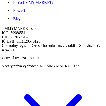
Prečo JIMMY MARKET?
Filozofia
Blog
JIMMYMARKET s.r.o.
IČO: 50984551
DIČ: 2120576128
IČ DPH: SK2120576128
Obchodný register Okresného súdu Trnava, oddiel: Sro, vložka č.
40472/T
Ceny sú uvádzané s DPH.
Všetky práva vyhradené. © JIMMYMARKET s.r.o.