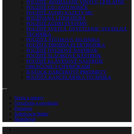
POUŽITÉ, ROZBALENÉ VINYLY, LP PLATNE
POUŽITÉ CD / DVD NOSIČE
POUŽITÉ AUDIO KAZETY MG
POUŽÍVANÁ LITERATÚRA
POUŽITÉ AUDIO SYSTÉMY
POUŽITÉ SVETLÁ, OSVETLENIE, SVETELNÁ
TECHNIKA
POUŽITÁ ŠTÚDIOVÁ TECHNIKA
POUŽITÁ DROBNÁ ELEKTRONIKA
POUŽITÉ DYCHOVÉ NÁSTROJE
POUŽITÉ SLÁČIKOVÉ NÁSTROJE
POUŽITÉ KLÁVESOVÉ NÁSTROJE
OBLEČENIE S CHYBIČKAMI
B-STOCK DARČEKOVÉ PREDMETY
POUŽITÁ KANCELÁRSKA TECHNIKA
Servis a opravy
Ozvučenie a osvetlenie
Prenájom
Nahrávacie štúdio
Škola
Nové