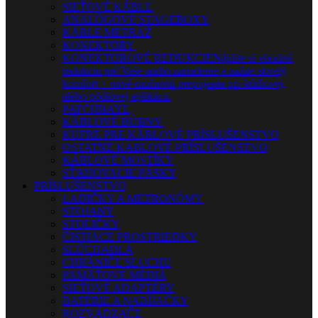
SIEŤOVÉ KÁBLE
ANALÓGOVÉ STAGEBOXY
KÁBLE METRÁŽ
KONEKTORY
KONEKTOROVÉ REDUKCIE
Nájdite si vhodnú
redukciu pre Vaše audio zariadenie a zažite skvelý
komfort + nové možnosti prepojenia pri štúdiovej,
alebo pódiovej aplikácii.
PATCHBAYE
KÁBLOVÉ BUBNY
KUFRE PRE KÁBLOVÉ PRÍSLUŠENSTVO
OSTATNÉ KÁBLOVÉ PRÍSLUŠENSTVO
KÁBLOVÉ MOSTÍKY
SŤAHOVACIE PÁSKY
PRÍSLUŠENSTVO
LADIČKY A METRONÓMY
STOJANY
STOLIČKY
ČISTIACE PROSTRIEDKY
SLÚCHADLÁ
CHRÁNIČE SLUCHU
PAMÄŤOVÉ MÉDIÁ
SIEŤOVÉ ADAPTÉRY
BATÉRIE A NABÍJAČKY
ROZVÁDZAČE