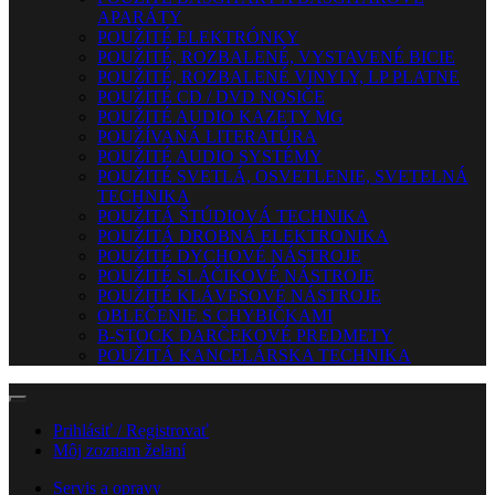
APARÁTY
POUŽITÉ ELEKTRÓNKY
POUŽITÉ, ROZBALENÉ, VYSTAVENÉ BICIE
POUŽITÉ, ROZBALENÉ VINYLY, LP PLATNE
POUŽITÉ CD / DVD NOSIČE
POUŽITÉ AUDIO KAZETY MG
POUŽÍVANÁ LITERATÚRA
POUŽITÉ AUDIO SYSTÉMY
POUŽITÉ SVETLÁ, OSVETLENIE, SVETELNÁ
TECHNIKA
POUŽITÁ ŠTÚDIOVÁ TECHNIKA
POUŽITÁ DROBNÁ ELEKTRONIKA
POUŽITÉ DYCHOVÉ NÁSTROJE
POUŽITÉ SLÁČIKOVÉ NÁSTROJE
POUŽITÉ KLÁVESOVÉ NÁSTROJE
OBLEČENIE S CHYBIČKAMI
B-STOCK DARČEKOVÉ PREDMETY
POUŽITÁ KANCELÁRSKA TECHNIKA
Prihlásiť / Registrovať
Môj zoznam želaní
Servis a opravy