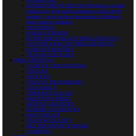
KONEKTORY
KONEKTOROVÉ REDUKCIE
Nájdite si vhodnú
redukciu pre Vaše audio zariadenie a zažite skvelý
komfort + nové možnosti prepojenia pri štúdiovej,
alebo pódiovej aplikácii.
PATCHBAYE
KÁBLOVÉ BUBNY
KUFRE PRE KÁBLOVÉ PRÍSLUŠENSTVO
OSTATNÉ KÁBLOVÉ PRÍSLUŠENSTVO
KÁBLOVÉ MOSTÍKY
SŤAHOVACIE PÁSKY
PRÍSLUŠENSTVO
LADIČKY A METRONÓMY
STOJANY
STOLIČKY
ČISTIACE PROSTRIEDKY
SLÚCHADLÁ
CHRÁNIČE SLUCHU
PAMÄŤOVÉ MÉDIÁ
SIEŤOVÉ ADAPTÉRY
BATÉRIE A NABÍJAČKY
ROZVÁDZAČE
ZÁSUVKOVÉ LIŠTY
MULTIFUNKČNÉ NÁRADIE
LAMPIČKY