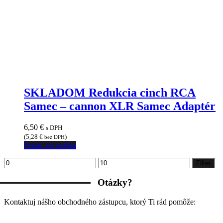
SKLADOM Redukcia cinch RCA
Samec – cannon XLR Samec Adaptér
6,50
€
s DPH
(
5,28
€
)
bez DPH
Pridať do košíka
Minimálna
Maximálna
Filter
cena
cena
Otázky?
Kontaktuj nášho obchodného zástupcu, ktorý Ti rád pomôže: