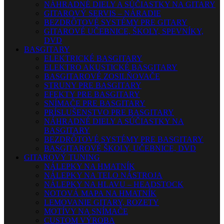
NÁHRADNÉ DIELY A SÚČIASTKY NA GITARY
GITAROVÝ SERVIS – NÁRADIE
BEZDRÔTOVÉ SYSTÉMY PRE GITARY
GITAROVÉ UČEBNICE, ŠKOLY, SPEVNÍKY,
DVD
BASGITARY
ELEKTRICKÉ BASGITARY
ELEKTRO AKUSTICKÉ BASGITARY
BASGITAROVÉ ZOSILŇOVAČE
STRUNY PRE BASGITARY
EFEKTY PRE BASGITARY
SNÍMAČE PRE BASGITARY
PRÍSLUŠENSTVO PRE BASGITARY
NÁHRADNÉ DIELY A SÚČIASTKY NA
BASGITARY
BEZDRÔTOVÉ SYSTÉMY PRE BASGITARY
BASGITAROVÉ ŠKOLY, UČEBNICE, DVD
GITAROVÝ TUNING
NÁLEPKY NA HMATNÍK
NÁLEPKY NA TELO NÁSTROJA
NÁLEPKY NA HLAVU – HEADSTOCK
NOTOVÁ MAPA NA HMATNÍK
LEMOVANIE GITARY, ROZETY
MOTÍVY NA SNÍMAČE
CUSTOM VÝROBA