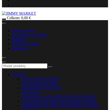
Celkom:
0,00
€
Servis a opravy
Ozvučenie a osvetlenie
Prenájom
Nahrávacie štúdio
Škola
Nové
GITARY
AKUSTICKÉ GITARY
KLASICKÉ GITARY
ELEKTRICKÉ GITARY
UKULELE
COUNTRY A INÉ STRUNOVÉ NÁSTROJE
ZOSILŇOVAČE PRE AKUSTICKÉ GITARY
ZOSILŇOVAČE PRE ELEKTRICKÉ GITARY
STRUNY