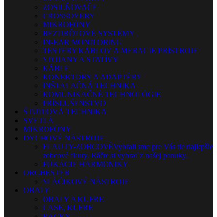
ZOSILŇOVAČE
CROSSOVERY
MIKROFÓNY
BEZDRÔTOVÉ SYSTÉMY
IN-EAR MONITORING
TESTERY KÁBLOV A MERACIE PRÍSTROJE
STOJANY A STATÍVY
KÁBLE
KONEKTORY A ADAPTÉRY
INŠTALAČNÁ TECHNIKA
KOMUNIKAČNÉ TECHNOLÓGIE
PRÍSLUŠENSTVO
ŠTÚDIOVÁ TECHNIKA
SVETLÁ
MIKROFÓNY
DYCHOVÉ NÁSTROJE
FLAUTY-ZOBCOVÉ
Vybrali sme pre Vás tie najlepšie
zobcové flauty. Ráčte si vybrať z našej ponuky.
FÚKACIE HARMONIKY
ORCHESTER
SLÁČIKOVÉ NÁSTROJE
OBALY
OBALY A KUFRE
CASE, KUFRE
RACKY