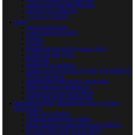
NOTOVÁ MAPA NA HMATNÍK
LEMOVANIE GITARY, ROZETY
MOTÍVY NA SNÍMAČE
CUSTOM VÝROBA
BICIE
AKUSTICKÉ BICIE
ELEKTRONICKÉ BICIE
ČINELY
BLANY
BUBENÍCKE PALIČKY A METLIČKY
HARDVÉR PRE BICIE
PERKUSIE
ORFFOVÉ NÁSTROJE
BUBNY NA POVZBUDZOVANIE, POCHODOVÉ
BICIE NÁSTROJE
MIKROFÓNY PRE BICIE A PERKUSIE
PRÍSLUŠENSTVO PRE BICIE
NÁHRADNÉ DIELY PRE BICIE
NOTY PRE BICIE A PERKUSIE
MUZIKOTERAPIA, MEDITÁCIA, JOGA, ETHNO,
EZOTERIKA
SPIEVAJÚCE MISKY
LADENÉ SPIEVAJÚCE MISKY
PRISLUŠENSTVO PRE SPIEVAJÚCE MISKY
PALIČKY PRE SPIEVAJÚCE MISKY