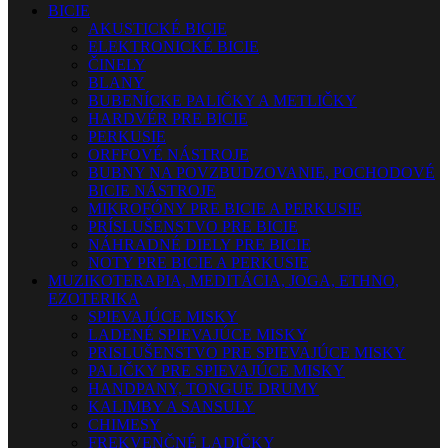
BICIE
AKUSTICKÉ BICIE
ELEKTRONICKÉ BICIE
ČINELY
BLANY
BUBENÍCKE PALIČKY A METLIČKY
HARDVÉR PRE BICIE
PERKUSIE
ORFFOVÉ NÁSTROJE
BUBNY NA POVZBUDZOVANIE, POCHODOVÉ
BICIE NÁSTROJE
MIKROFÓNY PRE BICIE A PERKUSIE
PRÍSLUŠENSTVO PRE BICIE
NÁHRADNÉ DIELY PRE BICIE
NOTY PRE BICIE A PERKUSIE
MUZIKOTERAPIA, MEDITÁCIA, JOGA, ETHNO,
EZOTERIKA
SPIEVAJÚCE MISKY
LADENÉ SPIEVAJÚCE MISKY
PRISLUŠENSTVO PRE SPIEVAJÚCE MISKY
PALIČKY PRE SPIEVAJÚCE MISKY
HANDPANY, TONGUE DRUMY
KALIMBY A SANSULY
CHIMESY
FREKVENČNÉ LADIČKY