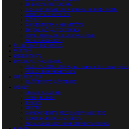
IN-EAR MONITORING
TESTERY KÁBLOV A MERACIE PRÍSTROJE
STOJANY A STATÍVY
KÁBLE
KONEKTORY A ADAPTÉRY
INŠTALAČNÁ TECHNIKA
KOMUNIKAČNÉ TECHNOLÓGIE
PRÍSLUŠENSTVO
ŠTÚDIOVÁ TECHNIKA
SVETLÁ
MIKROFÓNY
DYCHOVÉ NÁSTROJE
FLAUTY-ZOBCOVÉ
Vybrali sme pre Vás tie najlepšie 
FÚKACIE HARMONIKY
ORCHESTER
SLÁČIKOVÉ NÁSTROJE
OBALY
OBALY A KUFRE
CASE, KUFRE
RACKY
KRYTY
KOMPONENTY PRE RACKY A KUFRE
TRANSPORTNÉ SYSTÉMY
PRÍSLUŠENSTVO PRE OBALY A KUFRE
KÁBLE