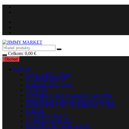
Preskočiť
na
obsah
Celkom:
0,00
€
Obchod
GITARY
AKUSTICKÉ GITARY
KLASICKÉ GITARY
ELEKTRICKÉ GITARY
UKULELE
COUNTRY A INÉ STRUNOVÉ NÁSTROJE
ZOSILŇOVAČE PRE AKUSTICKÉ GITARY
ZOSILŇOVAČE PRE ELEKTRICKÉ GITARY
STRUNY
GITAROVÉ EFEKTY
GITAROVÉ SNÍMAČE
PRÍSLUŠENSTVO PRE GITARY