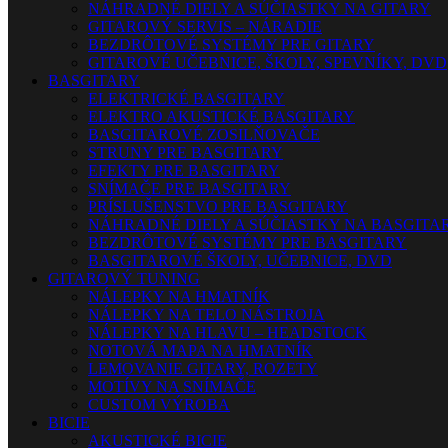
NÁHRADNÉ DIELY A SÚČIASTKY NA GITARY
GITAROVÝ SERVIS – NÁRADIE
BEZDRÔTOVÉ SYSTÉMY PRE GITARY
GITAROVÉ UČEBNICE, ŠKOLY, SPEVNÍKY, DVD
BASGITARY
ELEKTRICKÉ BASGITARY
ELEKTRO AKUSTICKÉ BASGITARY
BASGITAROVÉ ZOSILŇOVAČE
STRUNY PRE BASGITARY
EFEKTY PRE BASGITARY
SNÍMAČE PRE BASGITARY
PRÍSLUŠENSTVO PRE BASGITARY
NÁHRADNÉ DIELY A SÚČIASTKY NA BASGITA
BEZDRÔTOVÉ SYSTÉMY PRE BASGITARY
BASGITAROVÉ ŠKOLY, UČEBNICE, DVD
GITAROVÝ TUNING
NÁLEPKY NA HMATNÍK
NÁLEPKY NA TELO NÁSTROJA
NÁLEPKY NA HLAVU – HEADSTOCK
NOTOVÁ MAPA NA HMATNÍK
LEMOVANIE GITARY, ROZETY
MOTÍVY NA SNÍMAČE
CUSTOM VÝROBA
BICIE
AKUSTICKÉ BICIE