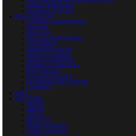
OSTATNÉ KÁBLOVÉ PRÍSLUŠENSTVO
KÁBLOVÉ MOSTÍKY
SŤAHOVACIE PÁSKY
PRÍSLUŠENSTVO
LADIČKY A METRONÓMY
STOJANY
STOLIČKY
ČISTIACE PROSTRIEDKY
SLÚCHADLÁ
CHRÁNIČE SLUCHU
PAMÄŤOVÉ MÉDIÁ
SIEŤOVÉ ADAPTÉRY
BATÉRIE A NABÍJAČKY
ROZVÁDZAČE
ZÁSUVKOVÉ LIŠTY
MULTIFUNKČNÉ NÁRADIE
LAMPIČKY
NOTY
OBLEČENIE
TRIČKÁ
MIKINY
TIELKA
ŠILTOVKY
ŠATKY NA HLAVU
TAŠKY A BATOHY