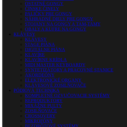
OSTATNÉ GONGY
ČÍNSKE ČINELY
PALIČKY PRE GONGY
NÁHRADNÉ DIELY PRE GONGY
STOJANY NA GONGY A TAM-TAMY
OBALY A KUFRE NA GONGY
KLÁVESY
KLÁVESY
STAGE PIÁNA
DIGITÁLNE PIÁNA
KLAVÍRE
KLAVÍRNE KRÍDLA
MIDI MASTER KEYBOARDY
SYNTETIZÁTORY A PRACOVNÉ STANICE
AKORDEÓNY
ELEKTRONICKÉ ORGANY
KLÁVESOVÉ ZOSILŇOVAČE
PÓDIOVÁ TECHNIKA
KOMPLETNÉ OZVUČOVACIE SYSTÉMY
REPRODUKTORY
MIXÁŽNE PULTY
ZOSILŇOVAČE
CROSSOVERY
MIKROFÓNY
BEZDRÔTOVÉ SYSTÉMY