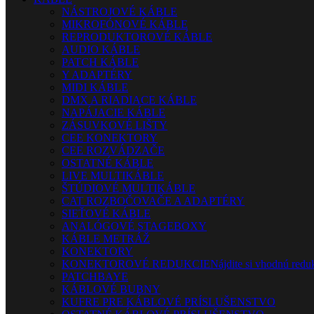
NÁSTROJOVÉ KÁBLE
MIKROFÓNOVÉ KÁBLE
REPRODUKTOROVÉ KÁBLE
AUDIO KÁBLE
PATCH KÁBLE
Y ADAPTÉRY
MIDI KÁBLE
DMX A RIADIACE KÁBLE
NAPÁJACIE KÁBLE
ZÁSUVKOVÉ LIŠTY
CEE KONEKTORY
CEE ROZVÁDZAČE
OSTATNÉ KÁBLE
LIVE MULTIKÁBLE
ŠTÚDIOVÉ MULTIKÁBLE
CAT ROZBOČOVAČE A ADAPTÉRY
SIEŤOVÉ KÁBLE
ANALÓGOVÉ STAGEBOXY
KÁBLE METRÁŽ
KONEKTORY
KONEKTOROVÉ REDUKCIE
Nájdite si vhodnú reduk
PATCHBAYE
KÁBLOVÉ BUBNY
KUFRE PRE KÁBLOVÉ PRÍSLUŠENSTVO