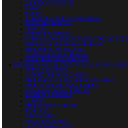
ELEKTRONICKÉ BICIE
ČINELY
BLANY
BUBENÍCKE PALIČKY A METLIČKY
HARDVÉR PRE BICIE
PERKUSIE
ORFFOVÉ NÁSTROJE
BUBNY NA POVZBUDZOVANIE, POCHODOVÉ B
MIKROFÓNY PRE BICIE A PERKUSIE
PRÍSLUŠENSTVO PRE BICIE
NÁHRADNÉ DIELY PRE BICIE
NOTY PRE BICIE A PERKUSIE
MUZIKOTERAPIA, MEDITÁCIA, JOGA, ETHNO, EZO
SPIEVAJÚCE MISKY
LADENÉ SPIEVAJÚCE MISKY
PRISLUŠENSTVO PRE SPIEVAJÚCE MISKY
PALIČKY PRE SPIEVAJÚCE MISKY
HANDPANY, TONGUE DRUMY
KALIMBY A SANSULY
CHIMESY
FREKVENČNÉ LADIČKY
TAM-TAMY
WIND GONGY
NALADENÉ GONGY
PLANETÁRNE GONGY