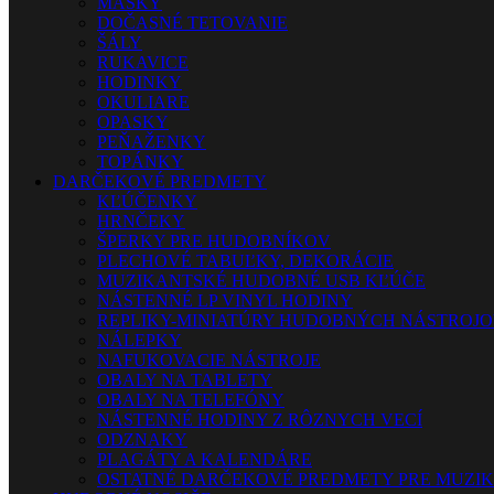
MASKY
DOČASNÉ TETOVANIE
ŠÁLY
RUKAVICE
HODINKY
OKULIARE
OPASKY
PEŇAŽENKY
TOPÁNKY
DARČEKOVÉ PREDMETY
KĽÚČENKY
HRNČEKY
ŠPERKY PRE HUDOBNÍKOV
PLECHOVÉ TABUĽKY, DEKORÁCIE
MUZIKANTSKÉ HUDOBNÉ USB KĽÚČE
NÁSTENNÉ LP VINYL HODINY
REPLIKY-MINIATÚRY HUDOBNÝCH NÁSTROJ
NÁLEPKY
NAFUKOVACIE NÁSTROJE
OBALY NA TABLETY
OBALY NA TELEFÓNY
NÁSTENNÉ HODINY Z RÔZNYCH VECÍ
ODZNAKY
PLAGÁTY A KALENDÁRE
OSTATNÉ DARČEKOVÉ PREDMETY PRE MUZI