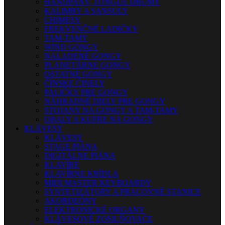
HANDPANY, TONGUE DRUMY
KALIMBY A SANSULY
CHIMESY
FREKVENČNÉ LADIČKY
TAM-TAMY
WIND GONGY
NALADENÉ GONGY
PLANETÁRNE GONGY
OSTATNÉ GONGY
ČÍNSKE ČINELY
PALIČKY PRE GONGY
NÁHRADNÉ DIELY PRE GONGY
STOJANY NA GONGY A TAM-TAMY
OBALY A KUFRE NA GONGY
KLÁVESY
KLÁVESY
STAGE PIÁNA
DIGITÁLNE PIÁNA
KLAVÍRE
KLAVÍRNE KRÍDLA
MIDI MASTER KEYBOARDY
SYNTETIZÁTORY A PRACOVNÉ STANICE
AKORDEÓNY
ELEKTRONICKÉ ORGANY
KLÁVESOVÉ ZOSILŇOVAČE