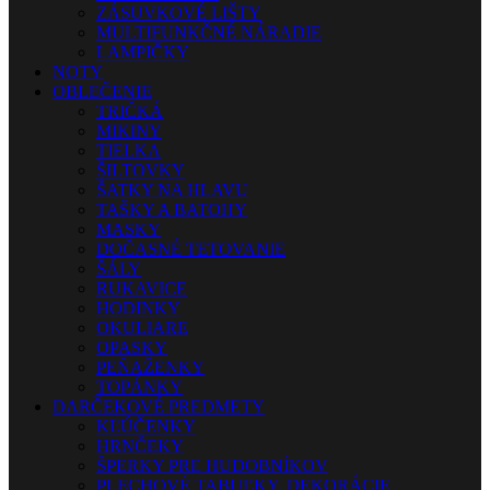
ZÁSUVKOVÉ LIŠTY
MULTIFUNKČNÉ NÁRADIE
LAMPIČKY
NOTY
OBLEČENIE
TRIČKÁ
MIKINY
TIELKA
ŠILTOVKY
ŠATKY NA HLAVU
TAŠKY A BATOHY
MASKY
DOČASNÉ TETOVANIE
ŠÁLY
RUKAVICE
HODINKY
OKULIARE
OPASKY
PEŇAŽENKY
TOPÁNKY
DARČEKOVÉ PREDMETY
KĽÚČENKY
HRNČEKY
ŠPERKY PRE HUDOBNÍKOV
PLECHOVÉ TABUĽKY, DEKORÁCIE