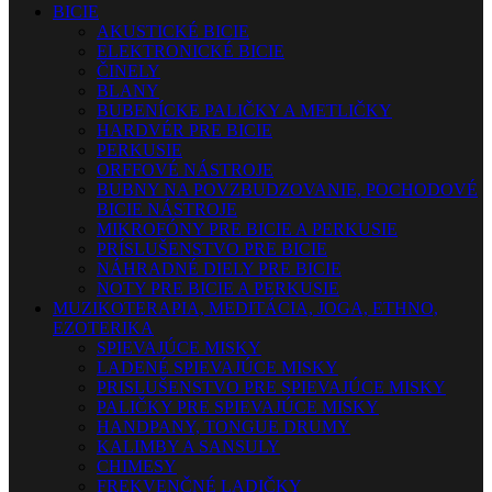
BICIE
AKUSTICKÉ BICIE
ELEKTRONICKÉ BICIE
ČINELY
BLANY
BUBENÍCKE PALIČKY A METLIČKY
HARDVÉR PRE BICIE
PERKUSIE
ORFFOVÉ NÁSTROJE
BUBNY NA POVZBUDZOVANIE, POCHODOVÉ
BICIE NÁSTROJE
MIKROFÓNY PRE BICIE A PERKUSIE
PRÍSLUŠENSTVO PRE BICIE
NÁHRADNÉ DIELY PRE BICIE
NOTY PRE BICIE A PERKUSIE
MUZIKOTERAPIA, MEDITÁCIA, JOGA, ETHNO,
EZOTERIKA
SPIEVAJÚCE MISKY
LADENÉ SPIEVAJÚCE MISKY
PRISLUŠENSTVO PRE SPIEVAJÚCE MISKY
PALIČKY PRE SPIEVAJÚCE MISKY
HANDPANY, TONGUE DRUMY
KALIMBY A SANSULY
CHIMESY
FREKVENČNÉ LADIČKY