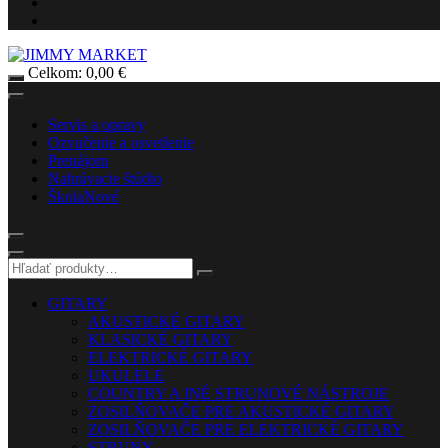
Celkom:
0,00
€
Servis a opravy
Ozvučenie a osvetlenie
Prenájom
Nahrávacie štúdio
Škola
Nové
GITARY
AKUSTICKÉ GITARY
KLASICKÉ GITARY
ELEKTRICKÉ GITARY
UKULELE
COUNTRY A INÉ STRUNOVÉ NÁSTROJE
ZOSILŇOVAČE PRE AKUSTICKÉ GITARY
ZOSILŇOVAČE PRE ELEKTRICKÉ GITARY
STRUNY