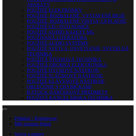
APARÁTY
POUŽITÉ ELEKTRÓNKY
POUŽITÉ, ROZBALENÉ, VYSTAVENÉ BICIE
POUŽITÉ, ROZBALENÉ VINYLY, LP PLATNE
POUŽITÉ CD / DVD NOSIČE
POUŽITÉ AUDIO KAZETY MG
POUŽÍVANÁ LITERATÚRA
POUŽITÉ AUDIO SYSTÉMY
POUŽITÉ SVETLÁ, OSVETLENIE, SVETELNÁ
TECHNIKA
POUŽITÁ ŠTÚDIOVÁ TECHNIKA
POUŽITÁ DROBNÁ ELEKTRONIKA
POUŽITÉ DYCHOVÉ NÁSTROJE
POUŽITÉ SLÁČIKOVÉ NÁSTROJE
POUŽITÉ KLÁVESOVÉ NÁSTROJE
OBLEČENIE S CHYBIČKAMI
B-STOCK DARČEKOVÉ PREDMETY
POUŽITÁ KANCELÁRSKA TECHNIKA
Prihlásiť / Registrovať
Môj zoznam želaní
Servis a opravy