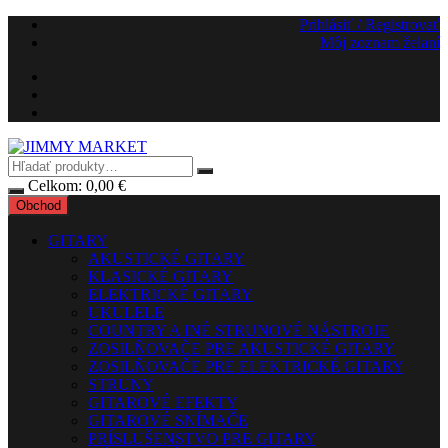
Preskočiť
Prihlásiť / Registrovať
na
Môj zoznam želaní
obsah
Celkom:
0,00
€
Obchod
GITARY
AKUSTICKÉ GITARY
KLASICKÉ GITARY
ELEKTRICKÉ GITARY
UKULELE
COUNTRY A INÉ STRUNOVÉ NÁSTROJE
ZOSILŇOVAČE PRE AKUSTICKÉ GITARY
ZOSILŇOVAČE PRE ELEKTRICKÉ GITARY
STRUNY
GITAROVÉ EFEKTY
GITAROVÉ SNÍMAČE
PRÍSLUŠENSTVO PRE GITARY