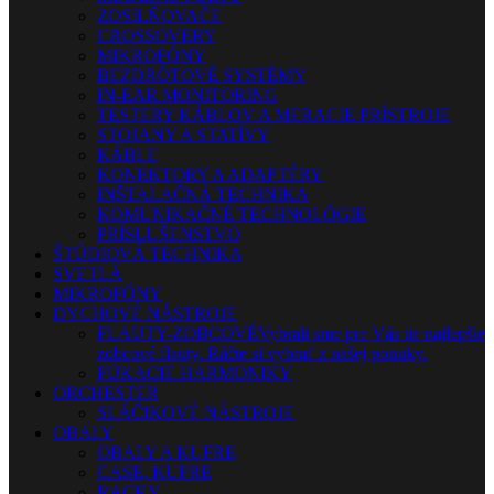
ZOSILŇOVAČE
CROSSOVERY
MIKROFÓNY
BEZDRÔTOVÉ SYSTÉMY
IN-EAR MONITORING
TESTERY KÁBLOV A MERACIE PRÍSTROJE
STOJANY A STATÍVY
KÁBLE
KONEKTORY A ADAPTÉRY
INŠTALAČNÁ TECHNIKA
KOMUNIKAČNÉ TECHNOLÓGIE
PRÍSLUŠENSTVO
ŠTÚDIOVÁ TECHNIKA
SVETLÁ
MIKROFÓNY
DYCHOVÉ NÁSTROJE
FLAUTY-ZOBCOVÉ
Vybrali sme pre Vás tie najlepšie
zobcové flauty. Ráčte si vybrať z našej ponuky.
FÚKACIE HARMONIKY
ORCHESTER
SLÁČIKOVÉ NÁSTROJE
OBALY
OBALY A KUFRE
CASE, KUFRE
RACKY