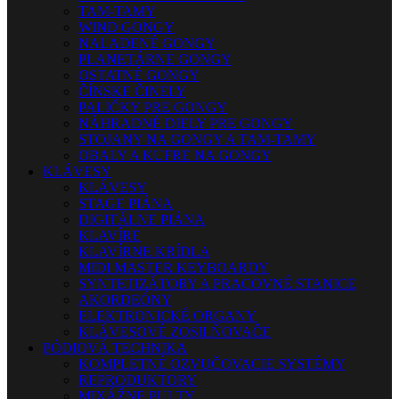
TAM-TAMY
WIND GONGY
NALADENÉ GONGY
PLANETÁRNE GONGY
OSTATNÉ GONGY
ČÍNSKE ČINELY
PALIČKY PRE GONGY
NÁHRADNÉ DIELY PRE GONGY
STOJANY NA GONGY A TAM-TAMY
OBALY A KUFRE NA GONGY
KLÁVESY
KLÁVESY
STAGE PIÁNA
DIGITÁLNE PIÁNA
KLAVÍRE
KLAVÍRNE KRÍDLA
MIDI MASTER KEYBOARDY
SYNTETIZÁTORY A PRACOVNÉ STANICE
AKORDEÓNY
ELEKTRONICKÉ ORGANY
KLÁVESOVÉ ZOSILŇOVAČE
PÓDIOVÁ TECHNIKA
KOMPLETNÉ OZVUČOVACIE SYSTÉMY
REPRODUKTORY
MIXÁŽNE PULTY