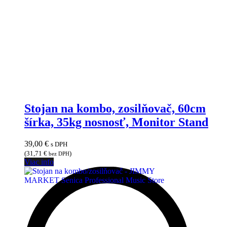
Stojan na kombo, zosilňovač, 60cm
šírka, 35kg nosnosť, Monitor Stand
39,00
€
s DPH
(
31,71
€
)
bez DPH
Viac info