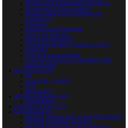
MUZIKANTSKÉ HUDOBNÉ USB KĽÚČE
NÁSTENNÉ LP VINYL HODINY
REPLIKY-MINIATÚRY HUDOBNÝCH
NÁSTROJOV
NÁLEPKY
NAFUKOVACIE NÁSTROJE
OBALY NA TABLETY
OBALY NA TELEFÓNY
NÁSTENNÉ HODINY Z RÔZNYCH VECÍ
ODZNAKY
PLAGÁTY A KALENDÁRE
OSTATNÉ DARČEKOVÉ PREDMETY PRE
MUZIKANTOV
HUDOBNÉ NOSIČE
CD
LP PLATNE – VINYLY
DVD
MG KAZETY
HUDOBNÉ PREHRÁVAČE
GRAMOFÓNY
DARČEKOVÉ POUKAZY
B-STOCK/BAZÁR
POUŽITÉ, ROZBALENÉ, VYSTAVENÉ GITARY
POUŽITÉ GITAROVÉ APARÁTY
POUŽITÉ BASGITARY A BASGITAROVÉ