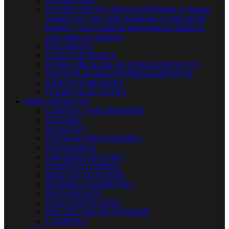
KONEKTORY
KONEKTOROVÉ REDUKCIE
Nájdite si vhodnú
redukciu pre Vaše audio zariadenie a zažite skvelý
komfort + nové možnosti prepojenia pri štúdiovej,
alebo pódiovej aplikácii.
PATCHBAYE
KÁBLOVÉ BUBNY
KUFRE PRE KÁBLOVÉ PRÍSLUŠENSTVO
OSTATNÉ KÁBLOVÉ PRÍSLUŠENSTVO
KÁBLOVÉ MOSTÍKY
SŤAHOVACIE PÁSKY
PRÍSLUŠENSTVO
LADIČKY A METRONÓMY
STOJANY
STOLIČKY
ČISTIACE PROSTRIEDKY
SLÚCHADLÁ
CHRÁNIČE SLUCHU
PAMÄŤOVÉ MÉDIÁ
SIEŤOVÉ ADAPTÉRY
BATÉRIE A NABÍJAČKY
ROZVÁDZAČE
ZÁSUVKOVÉ LIŠTY
MULTIFUNKČNÉ NÁRADIE
LAMPIČKY