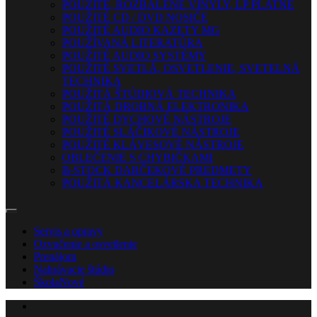
POUŽITÉ, ROZBALENÉ VINYLY, LP PLATNE
POUŽITÉ CD / DVD NOSIČE
POUŽITÉ AUDIO KAZETY MG
POUŽÍVANÁ LITERATÚRA
POUŽITÉ AUDIO SYSTÉMY
POUŽITÉ SVETLÁ, OSVETLENIE, SVETELNÁ
TECHNIKA
POUŽITÁ ŠTÚDIOVÁ TECHNIKA
POUŽITÁ DROBNÁ ELEKTRONIKA
POUŽITÉ DYCHOVÉ NÁSTROJE
POUŽITÉ SLÁČIKOVÉ NÁSTROJE
POUŽITÉ KLÁVESOVÉ NÁSTROJE
OBLEČENIE S CHYBIČKAMI
B-STOCK DARČEKOVÉ PREDMETY
POUŽITÁ KANCELÁRSKA TECHNIKA
Servis a opravy
Ozvučenie a osvetlenie
Prenájom
Nahrávacie štúdio
Škola
Nové