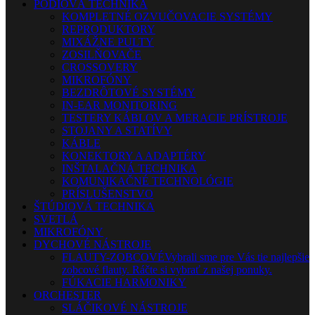
PÓDIOVÁ TECHNIKA
KOMPLETNÉ OZVUČOVACIE SYSTÉMY
REPRODUKTORY
MIXÁŽNE PULTY
ZOSILŇOVAČE
CROSSOVERY
MIKROFÓNY
BEZDRÔTOVÉ SYSTÉMY
IN-EAR MONITORING
TESTERY KÁBLOV A MERACIE PRÍSTROJE
STOJANY A STATÍVY
KÁBLE
KONEKTORY A ADAPTÉRY
INŠTALAČNÁ TECHNIKA
KOMUNIKAČNÉ TECHNOLÓGIE
PRÍSLUŠENSTVO
ŠTÚDIOVÁ TECHNIKA
SVETLÁ
MIKROFÓNY
DYCHOVÉ NÁSTROJE
FLAUTY-ZOBCOVÉ
Vybrali sme pre Vás tie najlepšie
zobcové flauty. Ráčte si vybrať z našej ponuky.
FÚKACIE HARMONIKY
ORCHESTER
SLÁČIKOVÉ NÁSTROJE