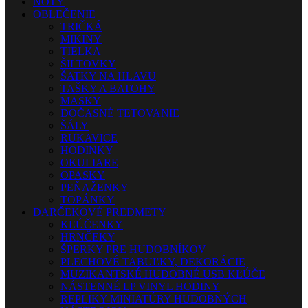
NOTY
OBLEČENIE
TRIČKÁ
MIKINY
TIELKA
ŠILTOVKY
ŠATKY NA HLAVU
TAŠKY A BATOHY
MASKY
DOČASNÉ TETOVANIE
ŠÁLY
RUKAVICE
HODINKY
OKULIARE
OPASKY
PEŇAŽENKY
TOPÁNKY
DARČEKOVÉ PREDMETY
KĽÚČENKY
HRNČEKY
ŠPERKY PRE HUDOBNÍKOV
PLECHOVÉ TABUĽKY, DEKORÁCIE
MUZIKANTSKÉ HUDOBNÉ USB KĽÚČE
NÁSTENNÉ LP VINYL HODINY
REPLIKY-MINIATÚRY HUDOBNÝCH