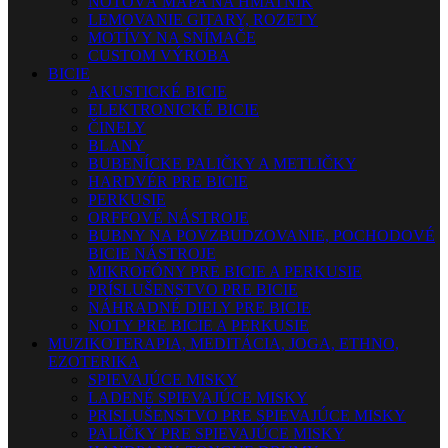
NOTOVÁ MAPA NA HMATNÍK
LEMOVANIE GITARY, ROZETY
MOTÍVY NA SNÍMAČE
CUSTOM VÝROBA
BICIE
AKUSTICKÉ BICIE
ELEKTRONICKÉ BICIE
ČINELY
BLANY
BUBENÍCKE PALIČKY A METLIČKY
HARDVÉR PRE BICIE
PERKUSIE
ORFFOVÉ NÁSTROJE
BUBNY NA POVZBUDZOVANIE, POCHODOVÉ
BICIE NÁSTROJE
MIKROFÓNY PRE BICIE A PERKUSIE
PRÍSLUŠENSTVO PRE BICIE
NÁHRADNÉ DIELY PRE BICIE
NOTY PRE BICIE A PERKUSIE
MUZIKOTERAPIA, MEDITÁCIA, JOGA, ETHNO,
EZOTERIKA
SPIEVAJÚCE MISKY
LADENÉ SPIEVAJÚCE MISKY
PRISLUŠENSTVO PRE SPIEVAJÚCE MISKY
PALIČKY PRE SPIEVAJÚCE MISKY