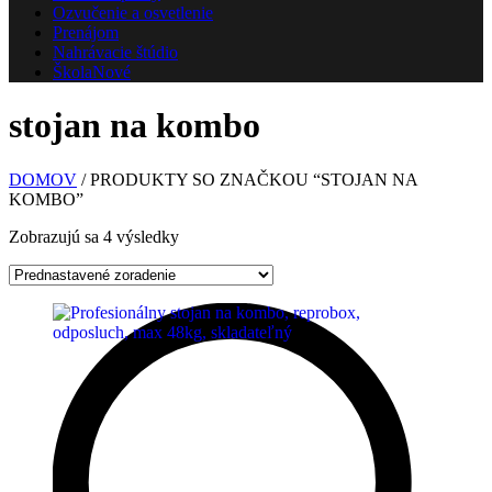
Ozvučenie a osvetlenie
Prenájom
Nahrávacie štúdio
Škola
Nové
stojan na kombo
DOMOV
/ PRODUKTY SO ZNAČKOU “STOJAN NA
KOMBO”
Zobrazujú sa 4 výsledky