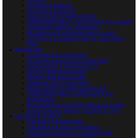
GITAROVÉ EFEKTY
GITAROVÉ SNÍMAČE
PRÍSLUŠENSTVO PRE GITARY
NÁHRADNÉ DIELY A SÚČIASTKY NA GITARY
GITAROVÝ SERVIS – NÁRADIE
BEZDRÔTOVÉ SYSTÉMY PRE GITARY
GITAROVÉ UČEBNICE, ŠKOLY, SPEVNÍKY,
DVD
BASGITARY
ELEKTRICKÉ BASGITARY
ELEKTRO AKUSTICKÉ BASGITARY
BASGITAROVÉ ZOSILŇOVAČE
STRUNY PRE BASGITARY
EFEKTY PRE BASGITARY
SNÍMAČE PRE BASGITARY
PRÍSLUŠENSTVO PRE BASGITARY
NÁHRADNÉ DIELY A SÚČIASTKY NA
BASGITARY
BEZDRÔTOVÉ SYSTÉMY PRE BASGITARY
BASGITAROVÉ ŠKOLY, UČEBNICE, DVD
GITAROVÝ TUNING
NÁLEPKY NA HMATNÍK
NÁLEPKY NA TELO NÁSTROJA
NÁLEPKY NA HLAVU – HEADSTOCK