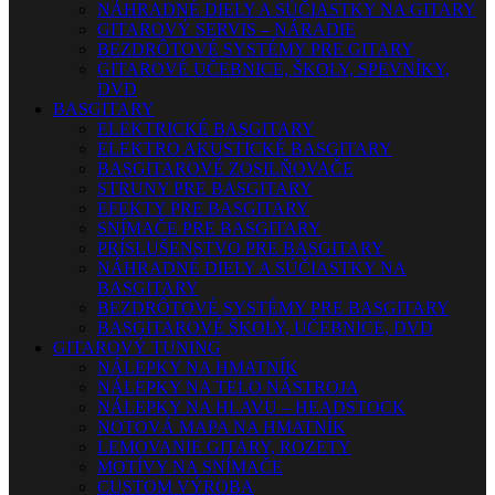
NÁHRADNÉ DIELY A SÚČIASTKY NA GITARY
GITAROVÝ SERVIS – NÁRADIE
BEZDRÔTOVÉ SYSTÉMY PRE GITARY
GITAROVÉ UČEBNICE, ŠKOLY, SPEVNÍKY,
DVD
BASGITARY
ELEKTRICKÉ BASGITARY
ELEKTRO AKUSTICKÉ BASGITARY
BASGITAROVÉ ZOSILŇOVAČE
STRUNY PRE BASGITARY
EFEKTY PRE BASGITARY
SNÍMAČE PRE BASGITARY
PRÍSLUŠENSTVO PRE BASGITARY
NÁHRADNÉ DIELY A SÚČIASTKY NA
BASGITARY
BEZDRÔTOVÉ SYSTÉMY PRE BASGITARY
BASGITAROVÉ ŠKOLY, UČEBNICE, DVD
GITAROVÝ TUNING
NÁLEPKY NA HMATNÍK
NÁLEPKY NA TELO NÁSTROJA
NÁLEPKY NA HLAVU – HEADSTOCK
NOTOVÁ MAPA NA HMATNÍK
LEMOVANIE GITARY, ROZETY
MOTÍVY NA SNÍMAČE
CUSTOM VÝROBA