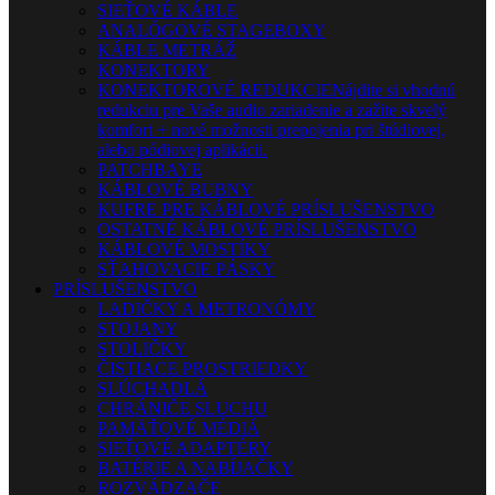
SIEŤOVÉ KÁBLE
ANALÓGOVÉ STAGEBOXY
KÁBLE METRÁŽ
KONEKTORY
KONEKTOROVÉ REDUKCIE
Nájdite si vhodnú
redukciu pre Vaše audio zariadenie a zažite skvelý
komfort + nové možnosti prepojenia pri štúdiovej,
alebo pódiovej aplikácii.
PATCHBAYE
KÁBLOVÉ BUBNY
KUFRE PRE KÁBLOVÉ PRÍSLUŠENSTVO
OSTATNÉ KÁBLOVÉ PRÍSLUŠENSTVO
KÁBLOVÉ MOSTÍKY
SŤAHOVACIE PÁSKY
PRÍSLUŠENSTVO
LADIČKY A METRONÓMY
STOJANY
STOLIČKY
ČISTIACE PROSTRIEDKY
SLÚCHADLÁ
CHRÁNIČE SLUCHU
PAMÄŤOVÉ MÉDIÁ
SIEŤOVÉ ADAPTÉRY
BATÉRIE A NABÍJAČKY
ROZVÁDZAČE