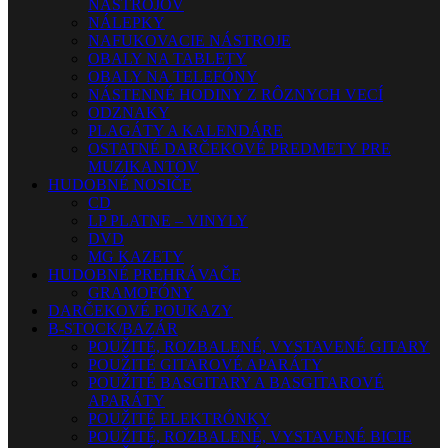
NÁSTROJOV
NÁLEPKY
NAFUKOVACIE NÁSTROJE
OBALY NA TABLETY
OBALY NA TELEFÓNY
NÁSTENNÉ HODINY Z RÔZNYCH VECÍ
ODZNAKY
PLAGÁTY A KALENDÁRE
OSTATNÉ DARČEKOVÉ PREDMETY PRE
MUZIKANTOV
HUDOBNÉ NOSIČE
CD
LP PLATNE – VINYLY
DVD
MG KAZETY
HUDOBNÉ PREHRÁVAČE
GRAMOFÓNY
DARČEKOVÉ POUKAZY
B-STOCK/BAZÁR
POUŽITÉ, ROZBALENÉ, VYSTAVENÉ GITARY
POUŽITÉ GITAROVÉ APARÁTY
POUŽITÉ BASGITARY A BASGITAROVÉ
APARÁTY
POUŽITÉ ELEKTRÓNKY
POUŽITÉ, ROZBALENÉ, VYSTAVENÉ BICIE