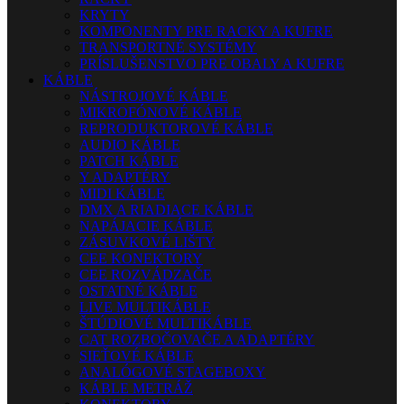
KRYTY
KOMPONENTY PRE RACKY A KUFRE
TRANSPORTNÉ SYSTÉMY
PRÍSLUŠENSTVO PRE OBALY A KUFRE
KÁBLE
NÁSTROJOVÉ KÁBLE
MIKROFÓNOVÉ KÁBLE
REPRODUKTOROVÉ KÁBLE
AUDIO KÁBLE
PATCH KÁBLE
Y ADAPTÉRY
MIDI KÁBLE
DMX A RIADIACE KÁBLE
NAPÁJACIE KÁBLE
ZÁSUVKOVÉ LIŠTY
CEE KONEKTORY
CEE ROZVÁDZAČE
OSTATNÉ KÁBLE
LIVE MULTIKÁBLE
ŠTÚDIOVÉ MULTIKÁBLE
CAT ROZBOČOVAČE A ADAPTÉRY
SIEŤOVÉ KÁBLE
ANALÓGOVÉ STAGEBOXY
KÁBLE METRÁŽ