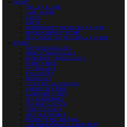
OBALY
OBALY A KUFRE
CASE, KUFRE
RACKY
KRYTY
KOMPONENTY PRE RACKY A KUFRE
TRANSPORTNÉ SYSTÉMY
PRÍSLUŠENSTVO PRE OBALY A KUFRE
KÁBLE
NÁSTROJOVÉ KÁBLE
MIKROFÓNOVÉ KÁBLE
REPRODUKTOROVÉ KÁBLE
AUDIO KÁBLE
PATCH KÁBLE
Y ADAPTÉRY
MIDI KÁBLE
DMX A RIADIACE KÁBLE
NAPÁJACIE KÁBLE
ZÁSUVKOVÉ LIŠTY
CEE KONEKTORY
CEE ROZVÁDZAČE
OSTATNÉ KÁBLE
LIVE MULTIKÁBLE
ŠTÚDIOVÉ MULTIKÁBLE
CAT ROZBOČOVAČE A ADAPTÉRY