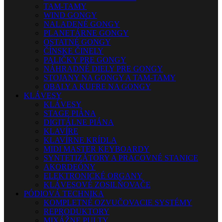
TAM-TAMY
WIND GONGY
NALADENÉ GONGY
PLANETÁRNE GONGY
OSTATNÉ GONGY
ČÍNSKE ČINELY
PALIČKY PRE GONGY
NÁHRADNÉ DIELY PRE GONGY
STOJANY NA GONGY A TAM-TAMY
OBALY A KUFRE NA GONGY
KLÁVESY
KLÁVESY
STAGE PIÁNA
DIGITÁLNE PIÁNA
KLAVÍRE
KLAVÍRNE KRÍDLA
MIDI MASTER KEYBOARDY
SYNTETIZÁTORY A PRACOVNÉ STANICE
AKORDEÓNY
ELEKTRONICKÉ ORGANY
KLÁVESOVÉ ZOSILŇOVAČE
PÓDIOVÁ TECHNIKA
KOMPLETNÉ OZVUČOVACIE SYSTÉMY
REPRODUKTORY
MIXÁŽNE PULTY