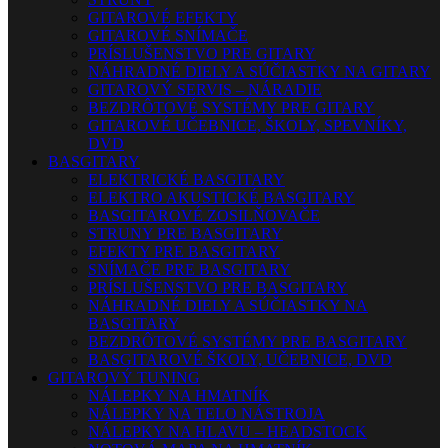
GITAROVÉ EFEKTY
GITAROVÉ SNÍMAČE
PRÍSLUŠENSTVO PRE GITARY
NÁHRADNÉ DIELY A SÚČIASTKY NA GITARY
GITAROVÝ SERVIS – NÁRADIE
BEZDRÔTOVÉ SYSTÉMY PRE GITARY
GITAROVÉ UČEBNICE, ŠKOLY, SPEVNÍKY,
DVD
BASGITARY
ELEKTRICKÉ BASGITARY
ELEKTRO AKUSTICKÉ BASGITARY
BASGITAROVÉ ZOSILŇOVAČE
STRUNY PRE BASGITARY
EFEKTY PRE BASGITARY
SNÍMAČE PRE BASGITARY
PRÍSLUŠENSTVO PRE BASGITARY
NÁHRADNÉ DIELY A SÚČIASTKY NA
BASGITARY
BEZDRÔTOVÉ SYSTÉMY PRE BASGITARY
BASGITAROVÉ ŠKOLY, UČEBNICE, DVD
GITAROVÝ TUNING
NÁLEPKY NA HMATNÍK
NÁLEPKY NA TELO NÁSTROJA
NÁLEPKY NA HLAVU – HEADSTOCK