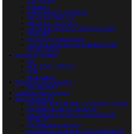
NÁSTROJOV
NÁLEPKY
NAFUKOVACIE NÁSTROJE
OBALY NA TABLETY
OBALY NA TELEFÓNY
NÁSTENNÉ HODINY Z RÔZNYCH VECÍ
ODZNAKY
PLAGÁTY A KALENDÁRE
OSTATNÉ DARČEKOVÉ PREDMETY PRE
MUZIKANTOV
HUDOBNÉ NOSIČE
CD
LP PLATNE – VINYLY
DVD
MG KAZETY
HUDOBNÉ PREHRÁVAČE
GRAMOFÓNY
DARČEKOVÉ POUKAZY
B-STOCK/BAZÁR
POUŽITÉ, ROZBALENÉ, VYSTAVENÉ GITARY
POUŽITÉ GITAROVÉ APARÁTY
POUŽITÉ BASGITARY A BASGITAROVÉ
APARÁTY
POUŽITÉ ELEKTRÓNKY
POUŽITÉ, ROZBALENÉ, VYSTAVENÉ BICIE