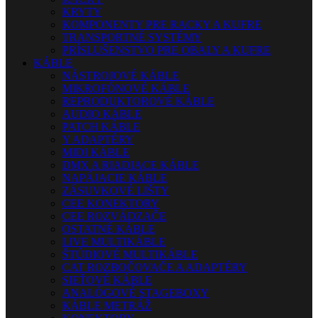
KRYTY
KOMPONENTY PRE RACKY A KUFRE
TRANSPORTNÉ SYSTÉMY
PRÍSLUŠENSTVO PRE OBALY A KUFRE
KÁBLE
NÁSTROJOVÉ KÁBLE
MIKROFÓNOVÉ KÁBLE
REPRODUKTOROVÉ KÁBLE
AUDIO KÁBLE
PATCH KÁBLE
Y ADAPTÉRY
MIDI KÁBLE
DMX A RIADIACE KÁBLE
NAPÁJACIE KÁBLE
ZÁSUVKOVÉ LIŠTY
CEE KONEKTORY
CEE ROZVÁDZAČE
OSTATNÉ KÁBLE
LIVE MULTIKÁBLE
ŠTÚDIOVÉ MULTIKÁBLE
CAT ROZBOČOVAČE A ADAPTÉRY
SIEŤOVÉ KÁBLE
ANALÓGOVÉ STAGEBOXY
KÁBLE METRÁŽ