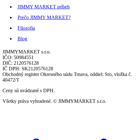
JIMMY MARKET príbeh
Prečo JIMMY MARKET?
Filozofia
Blog
JIMMYMARKET s.r.o.
IČO: 50984551
DIČ: 2120576128
IČ DPH: SK2120576128
Obchodný register Okresného súdu Trnava, oddiel: Sro, vložka č.
40472/T
Ceny sú uvádzané s DPH.
Všetky práva vyhradené. © JIMMYMARKET s.r.o.