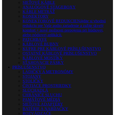
SIEŤOVÉ KÁBLE
ANALÓGOVÉ STAGEBOXY
KÁBLE METRÁŽ
KONEKTORY
KONEKTOROVÉ REDUKCIE
Nájdite si vhodnú
redukciu pre Vaše audio zariadenie a zažite skvelý
komfort + nové možnosti prepojenia pri štúdiovej,
alebo pódiovej aplikácii.
PATCHBAYE
KÁBLOVÉ BUBNY
KUFRE PRE KÁBLOVÉ PRÍSLUŠENSTVO
OSTATNÉ KÁBLOVÉ PRÍSLUŠENSTVO
KÁBLOVÉ MOSTÍKY
SŤAHOVACIE PÁSKY
PRÍSLUŠENSTVO
LADIČKY A METRONÓMY
STOJANY
STOLIČKY
ČISTIACE PROSTRIEDKY
SLÚCHADLÁ
CHRÁNIČE SLUCHU
PAMÄŤOVÉ MÉDIÁ
SIEŤOVÉ ADAPTÉRY
BATÉRIE A NABÍJAČKY
ROZVÁDZAČE