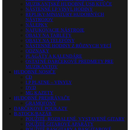
MUZIKANTSKÉ HUDOBNÉ USB KĽÚČE
NÁSTENNÉ LP VINYL HODINY
REPLIKY-MINIATÚRY HUDOBNÝCH
NÁSTROJOV
NÁLEPKY
NAFUKOVACIE NÁSTROJE
OBALY NA TABLETY
OBALY NA TELEFÓNY
NÁSTENNÉ HODINY Z RÔZNYCH VECÍ
ODZNAKY
PLAGÁTY A KALENDÁRE
OSTATNÉ DARČEKOVÉ PREDMETY PRE
MUZIKANTOV
HUDOBNÉ NOSIČE
CD
LP PLATNE – VINYLY
DVD
MG KAZETY
HUDOBNÉ PREHRÁVAČE
GRAMOFÓNY
DARČEKOVÉ POUKAZY
B-STOCK/BAZÁR
POUŽITÉ, ROZBALENÉ, VYSTAVENÉ GITARY
POUŽITÉ GITAROVÉ APARÁTY
POUŽITÉ BASGITARY A BASGITAROVÉ