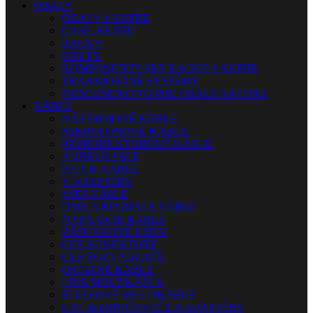
OBALY
OBALY A KUFRE
CASE, KUFRE
RACKY
KRYTY
KOMPONENTY PRE RACKY A KUFRE
TRANSPORTNÉ SYSTÉMY
PRÍSLUŠENSTVO PRE OBALY A KUFRE
KÁBLE
NÁSTROJOVÉ KÁBLE
MIKROFÓNOVÉ KÁBLE
REPRODUKTOROVÉ KÁBLE
AUDIO KÁBLE
PATCH KÁBLE
Y ADAPTÉRY
MIDI KÁBLE
DMX A RIADIACE KÁBLE
NAPÁJACIE KÁBLE
ZÁSUVKOVÉ LIŠTY
CEE KONEKTORY
CEE ROZVÁDZAČE
OSTATNÉ KÁBLE
LIVE MULTIKÁBLE
ŠTÚDIOVÉ MULTIKÁBLE
CAT ROZBOČOVAČE A ADAPTÉRY