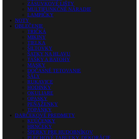
ZÁSUVKOVÉ LIŠTY
MULTIFUNKČNÉ NÁRADIE
LAMPIČKY
NOTY
OBLEČENIE
TRIČKÁ
MIKINY
TIELKA
ŠILTOVKY
ŠATKY NA HLAVU
TAŠKY A BATOHY
MASKY
DOČASNÉ TETOVANIE
ŠÁLY
RUKAVICE
HODINKY
OKULIARE
OPASKY
PEŇAŽENKY
TOPÁNKY
DARČEKOVÉ PREDMETY
KĽÚČENKY
HRNČEKY
ŠPERKY PRE HUDOBNÍKOV
PLECHOVÉ TABUĽKY, DEKORÁCIE