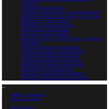
APARÁTY
POUŽITÉ ELEKTRÓNKY
POUŽITÉ, ROZBALENÉ, VYSTAVENÉ BICIE
POUŽITÉ, ROZBALENÉ VINYLY, LP PLATNE
POUŽITÉ CD / DVD NOSIČE
POUŽITÉ AUDIO KAZETY MG
POUŽÍVANÁ LITERATÚRA
POUŽITÉ AUDIO SYSTÉMY
POUŽITÉ SVETLÁ, OSVETLENIE, SVETELNÁ
TECHNIKA
POUŽITÁ ŠTÚDIOVÁ TECHNIKA
POUŽITÁ DROBNÁ ELEKTRONIKA
POUŽITÉ DYCHOVÉ NÁSTROJE
POUŽITÉ SLÁČIKOVÉ NÁSTROJE
POUŽITÉ KLÁVESOVÉ NÁSTROJE
OBLEČENIE S CHYBIČKAMI
B-STOCK DARČEKOVÉ PREDMETY
POUŽITÁ KANCELÁRSKA TECHNIKA
Prihlásiť / Registrovať
Môj zoznam želaní
Servis a opravy