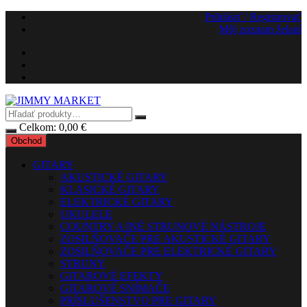
Preskočiť
Prihlásiť / Registrovať
na
Môj zoznam želaní
obsah
Celkom:
0,00
€
Obchod
GITARY
AKUSTICKÉ GITARY
KLASICKÉ GITARY
ELEKTRICKÉ GITARY
UKULELE
COUNTRY A INÉ STRUNOVÉ NÁSTROJE
ZOSILŇOVAČE PRE AKUSTICKÉ GITARY
ZOSILŇOVAČE PRE ELEKTRICKÉ GITARY
STRUNY
GITAROVÉ EFEKTY
GITAROVÉ SNÍMAČE
PRÍSLUŠENSTVO PRE GITARY