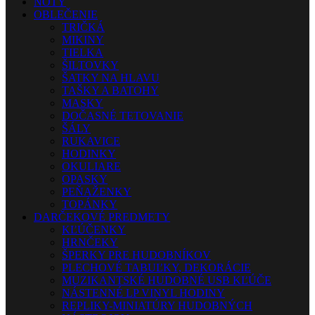
NOTY
OBLEČENIE
TRIČKÁ
MIKINY
TIELKA
ŠILTOVKY
ŠATKY NA HLAVU
TAŠKY A BATOHY
MASKY
DOČASNÉ TETOVANIE
ŠÁLY
RUKAVICE
HODINKY
OKULIARE
OPASKY
PEŇAŽENKY
TOPÁNKY
DARČEKOVÉ PREDMETY
KĽÚČENKY
HRNČEKY
ŠPERKY PRE HUDOBNÍKOV
PLECHOVÉ TABUĽKY, DEKORÁCIE
MUZIKANTSKÉ HUDOBNÉ USB KĽÚČE
NÁSTENNÉ LP VINYL HODINY
REPLIKY-MINIATÚRY HUDOBNÝCH