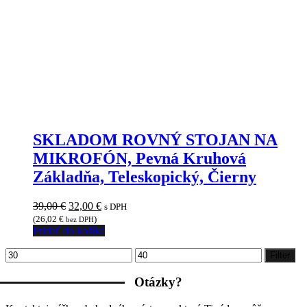
SKLADOM ROVNÝ STOJAN NA
MIKROFÓN, Pevná Kruhová
Základňa, Teleskopický, Čierny
Pôvodná
Aktuálna
39,00
€
32,00
€
s DPH
cena
cena
(
26,02
€
)
bez DPH
bola:
je:
Pridať do košíka
39,00 €.
32,00 €.
Minimálna
Maximálna
Filter
cena
cena
Otázky?