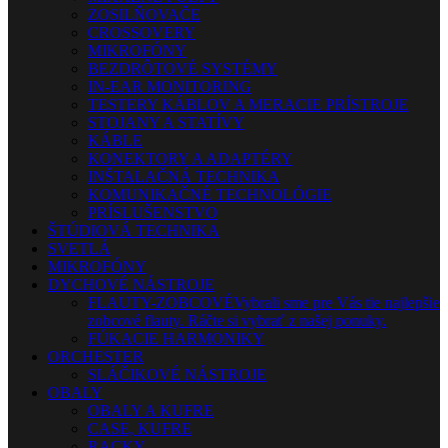
ZOSILŇOVAČE
CROSSOVERY
MIKROFÓNY
BEZDRÔTOVÉ SYSTÉMY
IN-EAR MONITORING
TESTERY KÁBLOV A MERACIE PRÍSTROJE
STOJANY A STATÍVY
KÁBLE
KONEKTORY A ADAPTÉRY
INŠTALAČNÁ TECHNIKA
KOMUNIKAČNÉ TECHNOLÓGIE
PRÍSLUŠENSTVO
ŠTÚDIOVÁ TECHNIKA
SVETLÁ
MIKROFÓNY
DYCHOVÉ NÁSTROJE
FLAUTY-ZOBCOVÉ
Vybrali sme pre Vás tie najlepšie
zobcové flauty. Ráčte si vybrať z našej ponuky.
FÚKACIE HARMONIKY
ORCHESTER
SLÁČIKOVÉ NÁSTROJE
OBALY
OBALY A KUFRE
CASE, KUFRE
RACKY