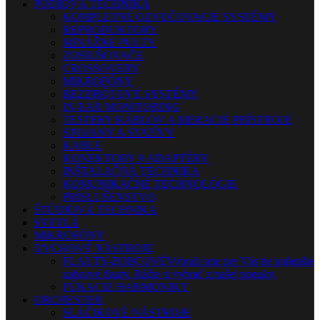
PÓDIOVÁ TECHNIKA
KOMPLETNÉ OZVUČOVACIE SYSTÉMY
REPRODUKTORY
MIXÁŽNE PULTY
ZOSILŇOVAČE
CROSSOVERY
MIKROFÓNY
BEZDRÔTOVÉ SYSTÉMY
IN-EAR MONITORING
TESTERY KÁBLOV A MERACIE PRÍSTROJE
STOJANY A STATÍVY
KÁBLE
KONEKTORY A ADAPTÉRY
INŠTALAČNÁ TECHNIKA
KOMUNIKAČNÉ TECHNOLÓGIE
PRÍSLUŠENSTVO
ŠTÚDIOVÁ TECHNIKA
SVETLÁ
MIKROFÓNY
DYCHOVÉ NÁSTROJE
FLAUTY-ZOBCOVÉ
Vybrali sme pre Vás tie najlepšie
zobcové flauty. Ráčte si vybrať z našej ponuky.
FÚKACIE HARMONIKY
ORCHESTER
SLÁČIKOVÉ NÁSTROJE