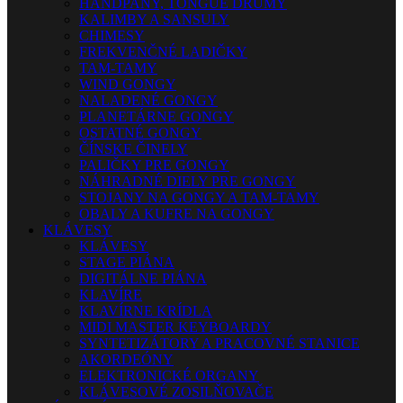
HANDPANY, TONGUE DRUMY
KALIMBY A SANSULY
CHIMESY
FREKVENČNÉ LADIČKY
TAM-TAMY
WIND GONGY
NALADENÉ GONGY
PLANETÁRNE GONGY
OSTATNÉ GONGY
ČÍNSKE ČINELY
PALIČKY PRE GONGY
NÁHRADNÉ DIELY PRE GONGY
STOJANY NA GONGY A TAM-TAMY
OBALY A KUFRE NA GONGY
KLÁVESY
KLÁVESY
STAGE PIÁNA
DIGITÁLNE PIÁNA
KLAVÍRE
KLAVÍRNE KRÍDLA
MIDI MASTER KEYBOARDY
SYNTETIZÁTORY A PRACOVNÉ STANICE
AKORDEÓNY
ELEKTRONICKÉ ORGANY
KLÁVESOVÉ ZOSILŇOVAČE