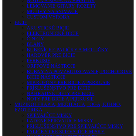
NOTOVÁ MAPA NA HMATNÍK
LEMOVANIE GITARY, ROZETY
MOTÍVY NA SNÍMAČE
CUSTOM VÝROBA
BICIE
AKUSTICKÉ BICIE
ELEKTRONICKÉ BICIE
ČINELY
BLANY
BUBENÍCKE PALIČKY A METLIČKY
HARDVÉR PRE BICIE
PERKUSIE
ORFFOVÉ NÁSTROJE
BUBNY NA POVZBUDZOVANIE, POCHODOVÉ
BICIE NÁSTROJE
MIKROFÓNY PRE BICIE A PERKUSIE
PRÍSLUŠENSTVO PRE BICIE
NÁHRADNÉ DIELY PRE BICIE
NOTY PRE BICIE A PERKUSIE
MUZIKOTERAPIA, MEDITÁCIA, JOGA, ETHNO,
EZOTERIKA
SPIEVAJÚCE MISKY
LADENÉ SPIEVAJÚCE MISKY
PRISLUŠENSTVO PRE SPIEVAJÚCE MISKY
PALIČKY PRE SPIEVAJÚCE MISKY