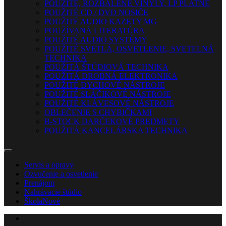
POUŽITÉ, ROZBALENÉ VINYLY, LP PLATNE
POUŽITÉ CD / DVD NOSIČE
POUŽITÉ AUDIO KAZETY MG
POUŽÍVANÁ LITERATÚRA
POUŽITÉ AUDIO SYSTÉMY
POUŽITÉ SVETLÁ, OSVETLENIE, SVETELNÁ
TECHNIKA
POUŽITÁ ŠTÚDIOVÁ TECHNIKA
POUŽITÁ DROBNÁ ELEKTRONIKA
POUŽITÉ DYCHOVÉ NÁSTROJE
POUŽITÉ SLÁČIKOVÉ NÁSTROJE
POUŽITÉ KLÁVESOVÉ NÁSTROJE
OBLEČENIE S CHYBIČKAMI
B-STOCK DARČEKOVÉ PREDMETY
POUŽITÁ KANCELÁRSKA TECHNIKA
Servis a opravy
Ozvučenie a osvetlenie
Prenájom
Nahrávacie štúdio
Škola
Nové