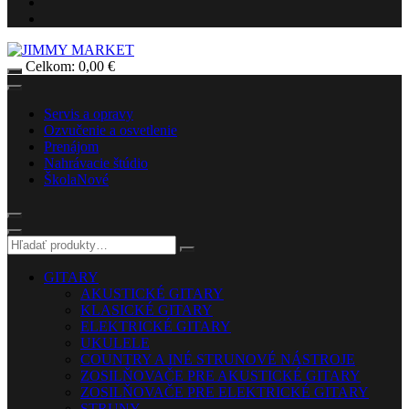
Celkom:
0,00
€
Servis a opravy
Ozvučenie a osvetlenie
Prenájom
Nahrávacie štúdio
Škola
Nové
GITARY
AKUSTICKÉ GITARY
KLASICKÉ GITARY
ELEKTRICKÉ GITARY
UKULELE
COUNTRY A INÉ STRUNOVÉ NÁSTROJE
ZOSILŇOVAČE PRE AKUSTICKÉ GITARY
ZOSILŇOVAČE PRE ELEKTRICKÉ GITARY
STRUNY