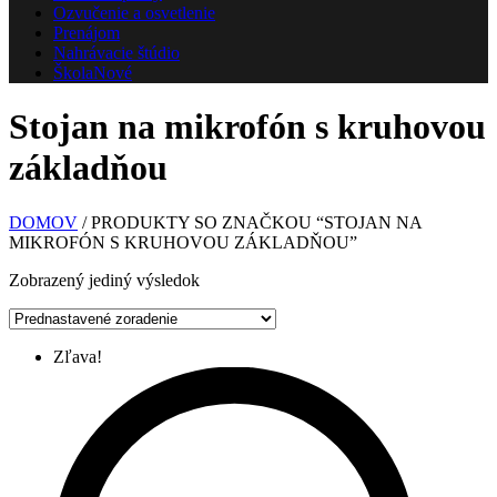
Ozvučenie a osvetlenie
Prenájom
Nahrávacie štúdio
Škola
Nové
Stojan na mikrofón s kruhovou
základňou
DOMOV
/ PRODUKTY SO ZNAČKOU “STOJAN NA
MIKROFÓN S KRUHOVOU ZÁKLADŇOU”
Zobrazený jediný výsledok
Zľava!