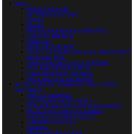
BICIE
AKUSTICKÉ BICIE
ELEKTRONICKÉ BICIE
ČINELY
BLANY
BUBENÍCKE PALIČKY A METLIČKY
HARDVÉR PRE BICIE
PERKUSIE
ORFFOVÉ NÁSTROJE
BUBNY NA POVZBUDZOVANIE, POCHODOVÉ
BICIE NÁSTROJE
MIKROFÓNY PRE BICIE A PERKUSIE
PRÍSLUŠENSTVO PRE BICIE
NÁHRADNÉ DIELY PRE BICIE
NOTY PRE BICIE A PERKUSIE
MUZIKOTERAPIA, MEDITÁCIA, JOGA, ETHNO,
EZOTERIKA
SPIEVAJÚCE MISKY
LADENÉ SPIEVAJÚCE MISKY
PRISLUŠENSTVO PRE SPIEVAJÚCE MISKY
PALIČKY PRE SPIEVAJÚCE MISKY
HANDPANY, TONGUE DRUMY
KALIMBY A SANSULY
CHIMESY
FREKVENČNÉ LADIČKY