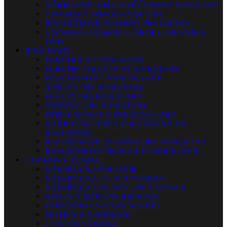
NÁHRADNÉ DIELY A SÚČIASTKY NA GITARY
GITAROVÝ SERVIS – NÁRADIE
BEZDRÔTOVÉ SYSTÉMY PRE GITARY
GITAROVÉ UČEBNICE, ŠKOLY, SPEVNÍKY,
DVD
BASGITARY
ELEKTRICKÉ BASGITARY
ELEKTRO AKUSTICKÉ BASGITARY
BASGITAROVÉ ZOSILŇOVAČE
STRUNY PRE BASGITARY
EFEKTY PRE BASGITARY
SNÍMAČE PRE BASGITARY
PRÍSLUŠENSTVO PRE BASGITARY
NÁHRADNÉ DIELY A SÚČIASTKY NA
BASGITARY
BEZDRÔTOVÉ SYSTÉMY PRE BASGITARY
BASGITAROVÉ ŠKOLY, UČEBNICE, DVD
GITAROVÝ TUNING
NÁLEPKY NA HMATNÍK
NÁLEPKY NA TELO NÁSTROJA
NÁLEPKY NA HLAVU – HEADSTOCK
NOTOVÁ MAPA NA HMATNÍK
LEMOVANIE GITARY, ROZETY
MOTÍVY NA SNÍMAČE
CUSTOM VÝROBA