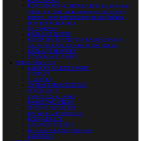
KONEKTORY
KONEKTOROVÉ REDUKCIE
Nájdite si vhodnú
redukciu pre Vaše audio zariadenie a zažite skvelý
komfort + nové možnosti prepojenia pri štúdiovej,
alebo pódiovej aplikácii.
PATCHBAYE
KÁBLOVÉ BUBNY
KUFRE PRE KÁBLOVÉ PRÍSLUŠENSTVO
OSTATNÉ KÁBLOVÉ PRÍSLUŠENSTVO
KÁBLOVÉ MOSTÍKY
SŤAHOVACIE PÁSKY
PRÍSLUŠENSTVO
LADIČKY A METRONÓMY
STOJANY
STOLIČKY
ČISTIACE PROSTRIEDKY
SLÚCHADLÁ
CHRÁNIČE SLUCHU
PAMÄŤOVÉ MÉDIÁ
SIEŤOVÉ ADAPTÉRY
BATÉRIE A NABÍJAČKY
ROZVÁDZAČE
ZÁSUVKOVÉ LIŠTY
MULTIFUNKČNÉ NÁRADIE
LAMPIČKY