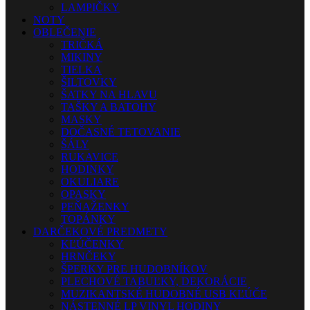
LAMPIČKY
NOTY
OBLEČENIE
TRIČKÁ
MIKINY
TIELKA
ŠILTOVKY
ŠATKY NA HLAVU
TAŠKY A BATOHY
MASKY
DOČASNÉ TETOVANIE
ŠÁLY
RUKAVICE
HODINKY
OKULIARE
OPASKY
PEŇAŽENKY
TOPÁNKY
DARČEKOVÉ PREDMETY
KĽÚČENKY
HRNČEKY
ŠPERKY PRE HUDOBNÍKOV
PLECHOVÉ TABUĽKY, DEKORÁCIE
MUZIKANTSKÉ HUDOBNÉ USB KĽÚČE
NÁSTENNÉ LP VINYL HODINY