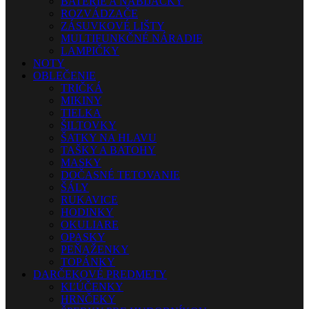
BATÉRIE A NABÍJAČKY
ROZVÁDZAČE
ZÁSUVKOVÉ LIŠTY
MULTIFUNKČNÉ NÁRADIE
LAMPIČKY
NOTY
OBLEČENIE
TRIČKÁ
MIKINY
TIELKA
ŠILTOVKY
ŠATKY NA HLAVU
TAŠKY A BATOHY
MASKY
DOČASNÉ TETOVANIE
ŠÁLY
RUKAVICE
HODINKY
OKULIARE
OPASKY
PEŇAŽENKY
TOPÁNKY
DARČEKOVÉ PREDMETY
KĽÚČENKY
HRNČEKY