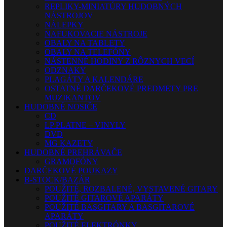
REPLIKY-MINIATÚRY HUDOBNÝCH
NÁSTROJOV
NÁLEPKY
NAFUKOVACIE NÁSTROJE
OBALY NA TABLETY
OBALY NA TELEFÓNY
NÁSTENNÉ HODINY Z RÔZNYCH VECÍ
ODZNAKY
PLAGÁTY A KALENDÁRE
OSTATNÉ DARČEKOVÉ PREDMETY PRE
MUZIKANTOV
HUDOBNÉ NOSIČE
CD
LP PLATNE – VINYLY
DVD
MG KAZETY
HUDOBNÉ PREHRÁVAČE
GRAMOFÓNY
DARČEKOVÉ POUKAZY
B-STOCK/BAZÁR
POUŽITÉ, ROZBALENÉ, VYSTAVENÉ GITARY
POUŽITÉ GITAROVÉ APARÁTY
POUŽITÉ BASGITARY A BASGITAROVÉ
APARÁTY
POUŽITÉ ELEKTRÓNKY