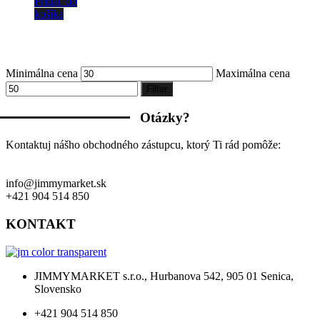
Pridať do
sada 1/2
košíka
Minimálna cena
Maximálna cena
Filter
Otázky?
Kontaktuj nášho obchodného zástupcu, ktorý Ti rád pomôže:
info@jimmymarket.sk
+421 904 514 850
KONTAKT
JIMMYMARKET s.r.o., Hurbanova 542, 905 01 Senica,
Slovensko
+421 904 514 850