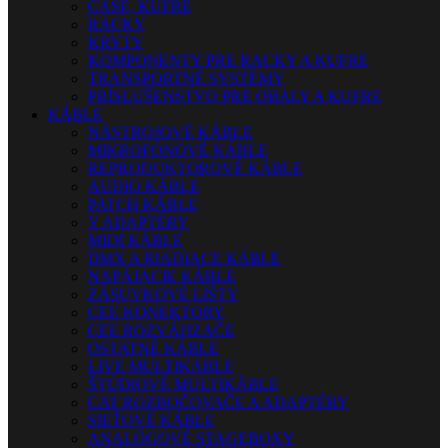
CASE, KUFRE
RACKY
KRYTY
KOMPONENTY PRE RACKY A KUFRE
TRANSPORTNÉ SYSTÉMY
PRÍSLUŠENSTVO PRE OBALY A KUFRE
KÁBLE
NÁSTROJOVÉ KÁBLE
MIKROFÓNOVÉ KÁBLE
REPRODUKTOROVÉ KÁBLE
AUDIO KÁBLE
PATCH KÁBLE
Y ADAPTÉRY
MIDI KÁBLE
DMX A RIADIACE KÁBLE
NAPÁJACIE KÁBLE
ZÁSUVKOVÉ LIŠTY
CEE KONEKTORY
CEE ROZVÁDZAČE
OSTATNÉ KÁBLE
LIVE MULTIKÁBLE
ŠTÚDIOVÉ MULTIKÁBLE
CAT ROZBOČOVAČE A ADAPTÉRY
SIEŤOVÉ KÁBLE
ANALÓGOVÉ STAGEBOXY