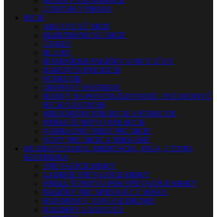
MOTÍVY NA SNÍMAČE
CUSTOM VÝROBA
BICIE
AKUSTICKÉ BICIE
ELEKTRONICKÉ BICIE
ČINELY
BLANY
BUBENÍCKE PALIČKY A METLIČKY
HARDVÉR PRE BICIE
PERKUSIE
ORFFOVÉ NÁSTROJE
BUBNY NA POVZBUDZOVANIE, POCHODOVÉ
BICIE NÁSTROJE
MIKROFÓNY PRE BICIE A PERKUSIE
PRÍSLUŠENSTVO PRE BICIE
NÁHRADNÉ DIELY PRE BICIE
NOTY PRE BICIE A PERKUSIE
MUZIKOTERAPIA, MEDITÁCIA, JOGA, ETHNO,
EZOTERIKA
SPIEVAJÚCE MISKY
LADENÉ SPIEVAJÚCE MISKY
PRISLUŠENSTVO PRE SPIEVAJÚCE MISKY
PALIČKY PRE SPIEVAJÚCE MISKY
HANDPANY, TONGUE DRUMY
KALIMBY A SANSULY