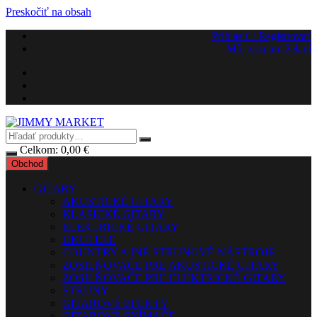
Preskočiť na obsah
Prihlásiť / Registrovať
Môj zoznam želaní
Celkom:
0,00
€
Obchod
GITARY
AKUSTICKÉ GITARY
KLASICKÉ GITARY
ELEKTRICKÉ GITARY
UKULELE
COUNTRY A INÉ STRUNOVÉ NÁSTROJE
ZOSILŇOVAČE PRE AKUSTICKÉ GITARY
ZOSILŇOVAČE PRE ELEKTRICKÉ GITARY
STRUNY
GITAROVÉ EFEKTY
GITAROVÉ SNÍMAČE