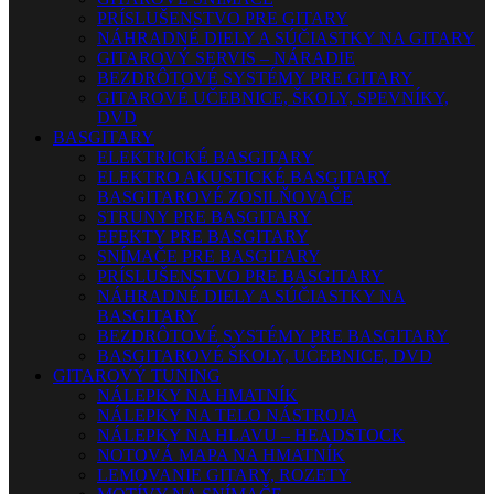
PRÍSLUŠENSTVO PRE GITARY
NÁHRADNÉ DIELY A SÚČIASTKY NA GITARY
GITAROVÝ SERVIS – NÁRADIE
BEZDRÔTOVÉ SYSTÉMY PRE GITARY
GITAROVÉ UČEBNICE, ŠKOLY, SPEVNÍKY,
DVD
BASGITARY
ELEKTRICKÉ BASGITARY
ELEKTRO AKUSTICKÉ BASGITARY
BASGITAROVÉ ZOSILŇOVAČE
STRUNY PRE BASGITARY
EFEKTY PRE BASGITARY
SNÍMAČE PRE BASGITARY
PRÍSLUŠENSTVO PRE BASGITARY
NÁHRADNÉ DIELY A SÚČIASTKY NA
BASGITARY
BEZDRÔTOVÉ SYSTÉMY PRE BASGITARY
BASGITAROVÉ ŠKOLY, UČEBNICE, DVD
GITAROVÝ TUNING
NÁLEPKY NA HMATNÍK
NÁLEPKY NA TELO NÁSTROJA
NÁLEPKY NA HLAVU – HEADSTOCK
NOTOVÁ MAPA NA HMATNÍK
LEMOVANIE GITARY, ROZETY