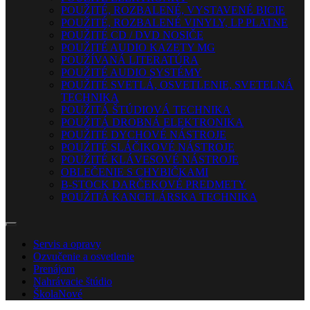
POUŽITÉ, ROZBALENÉ, VYSTAVENÉ BICIE
POUŽITÉ, ROZBALENÉ VINYLY, LP PLATNE
POUŽITÉ CD / DVD NOSIČE
POUŽITÉ AUDIO KAZETY MG
POUŽÍVANÁ LITERATÚRA
POUŽITÉ AUDIO SYSTÉMY
POUŽITÉ SVETLÁ, OSVETLENIE, SVETELNÁ
TECHNIKA
POUŽITÁ ŠTÚDIOVÁ TECHNIKA
POUŽITÁ DROBNÁ ELEKTRONIKA
POUŽITÉ DYCHOVÉ NÁSTROJE
POUŽITÉ SLÁČIKOVÉ NÁSTROJE
POUŽITÉ KLÁVESOVÉ NÁSTROJE
OBLEČENIE S CHYBIČKAMI
B-STOCK DARČEKOVÉ PREDMETY
POUŽITÁ KANCELÁRSKA TECHNIKA
Servis a opravy
Ozvučenie a osvetlenie
Prenájom
Nahrávacie štúdio
Škola
Nové