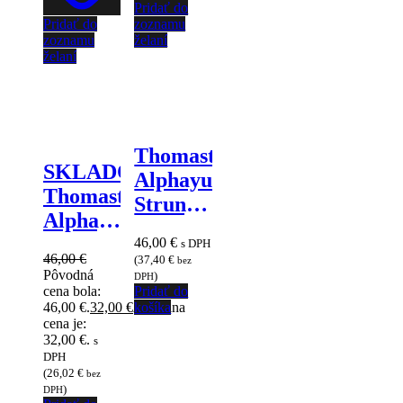
Pridať do
Pridať do
zoznamu
zoznamu
želaní
želaní
Thomastik
SKLADOM
Alphayue
Thomastik
Struny
Alphayue
na celé
AL100
46,00
€
s DPH
husle,
46,00
€
(
37,40
€
bez
1/2
husľová
Pôvodná
)
DPH
Struny
cena bola:
Pridať do
sada 4/4
46,00 €.
32,00
€
Aktuálna
košíka
na
cena je:
polovičné
32,00 €.
s
DPH
husle,
(
26,02
€
bez
husľová
)
DPH