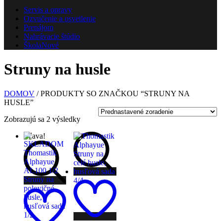
Servis a opravy
Ozvučenie a osvetlenie
Prenájom
Nahrávacie štúdio
Škola
Nové
Struny na husle
DOMOV
/ PRODUKTY SO ZNAČKOU “STRUNY NA
HUSLE”
Zobrazujú sa 2 výsledky
Zľava!