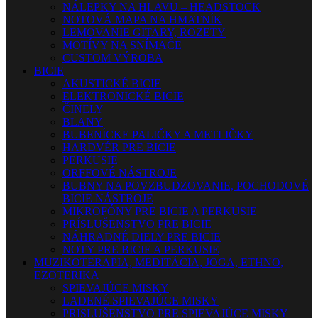
NÁLEPKY NA HLAVU – HEADSTOCK
NOTOVÁ MAPA NA HMATNÍK
LEMOVANIE GITARY, ROZETY
MOTÍVY NA SNÍMAČE
CUSTOM VÝROBA
BICIE
AKUSTICKÉ BICIE
ELEKTRONICKÉ BICIE
ČINELY
BLANY
BUBENÍCKE PALIČKY A METLIČKY
HARDVÉR PRE BICIE
PERKUSIE
ORFFOVÉ NÁSTROJE
BUBNY NA POVZBUDZOVANIE, POCHODOVÉ
BICIE NÁSTROJE
MIKROFÓNY PRE BICIE A PERKUSIE
PRÍSLUŠENSTVO PRE BICIE
NÁHRADNÉ DIELY PRE BICIE
NOTY PRE BICIE A PERKUSIE
MUZIKOTERAPIA, MEDITÁCIA, JOGA, ETHNO,
EZOTERIKA
SPIEVAJÚCE MISKY
LADENÉ SPIEVAJÚCE MISKY
PRISLUŠENSTVO PRE SPIEVAJÚCE MISKY