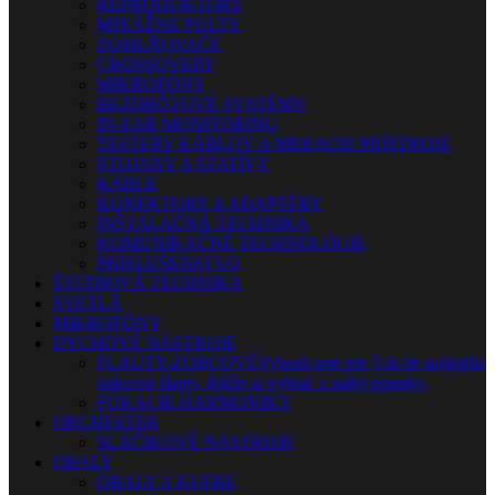
REPRODUKTORY
MIXÁŽNE PULTY
ZOSILŇOVAČE
CROSSOVERY
MIKROFÓNY
BEZDRÔTOVÉ SYSTÉMY
IN-EAR MONITORING
TESTERY KÁBLOV A MERACIE PRÍSTROJE
STOJANY A STATÍVY
KÁBLE
KONEKTORY A ADAPTÉRY
INŠTALAČNÁ TECHNIKA
KOMUNIKAČNÉ TECHNOLÓGIE
PRÍSLUŠENSTVO
ŠTÚDIOVÁ TECHNIKA
SVETLÁ
MIKROFÓNY
DYCHOVÉ NÁSTROJE
FLAUTY-ZOBCOVÉ
Vybrali sme pre Vás tie najlepšie
zobcové flauty. Ráčte si vybrať z našej ponuky.
FÚKACIE HARMONIKY
ORCHESTER
SLÁČIKOVÉ NÁSTROJE
OBALY
OBALY A KUFRE