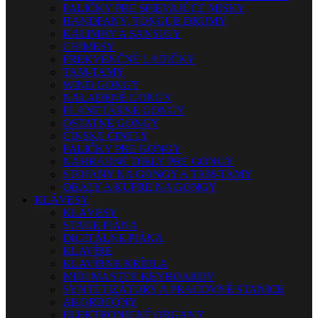
PALIČKY PRE SPIEVAJÚCE MISKY
HANDPANY, TONGUE DRUMY
KALIMBY A SANSULY
CHIMESY
FREKVENČNÉ LADIČKY
TAM-TAMY
WIND GONGY
NALADENÉ GONGY
PLANETÁRNE GONGY
OSTATNÉ GONGY
ČÍNSKE ČINELY
PALIČKY PRE GONGY
NÁHRADNÉ DIELY PRE GONGY
STOJANY NA GONGY A TAM-TAMY
OBALY A KUFRE NA GONGY
KLÁVESY
KLÁVESY
STAGE PIÁNA
DIGITÁLNE PIÁNA
KLAVÍRE
KLAVÍRNE KRÍDLA
MIDI MASTER KEYBOARDY
SYNTETIZÁTORY A PRACOVNÉ STANICE
AKORDEÓNY
ELEKTRONICKÉ ORGANY