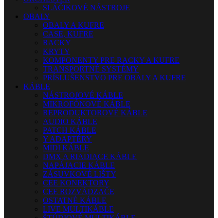
SLÁČIKOVÉ NÁSTROJE
OBALY
OBALY A KUFRE
CASE, KUFRE
RACKY
KRYTY
KOMPONENTY PRE RACKY A KUFRE
TRANSPORTNÉ SYSTÉMY
PRÍSLUŠENSTVO PRE OBALY A KUFRE
KÁBLE
NÁSTROJOVÉ KÁBLE
MIKROFÓNOVÉ KÁBLE
REPRODUKTOROVÉ KÁBLE
AUDIO KÁBLE
PATCH KÁBLE
Y ADAPTÉRY
MIDI KÁBLE
DMX A RIADIACE KÁBLE
NAPÁJACIE KÁBLE
ZÁSUVKOVÉ LIŠTY
CEE KONEKTORY
CEE ROZVÁDZAČE
OSTATNÉ KÁBLE
LIVE MULTIKÁBLE
ŠTÚDIOVÉ MULTIKÁBLE