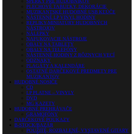
ŠPERKY PRE HUDOBNÍKOV
PLECHOVÉ TABUĽKY, DEKORÁCIE
MUZIKANTSKÉ HUDOBNÉ USB KĽÚČE
NÁSTENNÉ LP VINYL HODINY
REPLIKY-MINIATÚRY HUDOBNÝCH
NÁSTROJOV
NÁLEPKY
NAFUKOVACIE NÁSTROJE
OBALY NA TABLETY
OBALY NA TELEFÓNY
NÁSTENNÉ HODINY Z RÔZNYCH VECÍ
ODZNAKY
PLAGÁTY A KALENDÁRE
OSTATNÉ DARČEKOVÉ PREDMETY PRE
MUZIKANTOV
HUDOBNÉ NOSIČE
CD
LP PLATNE – VINYLY
DVD
MG KAZETY
HUDOBNÉ PREHRÁVAČE
GRAMOFÓNY
DARČEKOVÉ POUKAZY
B-STOCK/BAZÁR
POUŽITÉ, ROZBALENÉ, VYSTAVENÉ GITARY