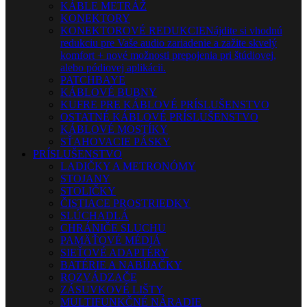
KÁBLE METRÁŽ
KONEKTORY
KONEKTOROVÉ REDUKCIE
Nájdite si vhodnú
redukciu pre Vaše audio zariadenie a zažite skvelý
komfort + nové možnosti prepojenia pri štúdiovej,
alebo pódiovej aplikácii.
PATCHBAYE
KÁBLOVÉ BUBNY
KUFRE PRE KÁBLOVÉ PRÍSLUŠENSTVO
OSTATNÉ KÁBLOVÉ PRÍSLUŠENSTVO
KÁBLOVÉ MOSTÍKY
SŤAHOVACIE PÁSKY
PRÍSLUŠENSTVO
LADIČKY A METRONÓMY
STOJANY
STOLIČKY
ČISTIACE PROSTRIEDKY
SLÚCHADLÁ
CHRÁNIČE SLUCHU
PAMÄŤOVÉ MÉDIÁ
SIEŤOVÉ ADAPTÉRY
BATÉRIE A NABÍJAČKY
ROZVÁDZAČE
ZÁSUVKOVÉ LIŠTY
MULTIFUNKČNÉ NÁRADIE