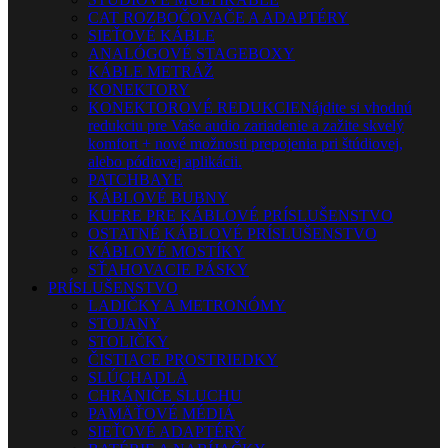
CAT ROZBOČOVAČE A ADAPTÉRY
SIEŤOVÉ KÁBLE
ANALÓGOVÉ STAGEBOXY
KÁBLE METRÁŽ
KONEKTORY
KONEKTOROVÉ REDUKCIE
Nájdite si vhodnú
redukciu pre Vaše audio zariadenie a zažite skvelý
komfort + nové možnosti prepojenia pri štúdiovej,
alebo pódiovej aplikácii.
PATCHBAYE
KÁBLOVÉ BUBNY
KUFRE PRE KÁBLOVÉ PRÍSLUŠENSTVO
OSTATNÉ KÁBLOVÉ PRÍSLUŠENSTVO
KÁBLOVÉ MOSTÍKY
SŤAHOVACIE PÁSKY
PRÍSLUŠENSTVO
LADIČKY A METRONÓMY
STOJANY
STOLIČKY
ČISTIACE PROSTRIEDKY
SLÚCHADLÁ
CHRÁNIČE SLUCHU
PAMÄŤOVÉ MÉDIÁ
SIEŤOVÉ ADAPTÉRY