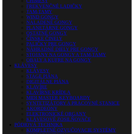
CHIMESY
FREKVENČNÉ LADIČKY
TAM-TAMY
WIND GONGY
NALADENÉ GONGY
PLANETÁRNE GONGY
OSTATNÉ GONGY
ČÍNSKE ČINELY
PALIČKY PRE GONGY
NÁHRADNÉ DIELY PRE GONGY
STOJANY NA GONGY A TAM-TAMY
OBALY A KUFRE NA GONGY
KLÁVESY
KLÁVESY
STAGE PIÁNA
DIGITÁLNE PIÁNA
KLAVÍRE
KLAVÍRNE KRÍDLA
MIDI MASTER KEYBOARDY
SYNTETIZÁTORY A PRACOVNÉ STANICE
AKORDEÓNY
ELEKTRONICKÉ ORGANY
KLÁVESOVÉ ZOSILŇOVAČE
PÓDIOVÁ TECHNIKA
KOMPLETNÉ OZVUČOVACIE SYSTÉMY