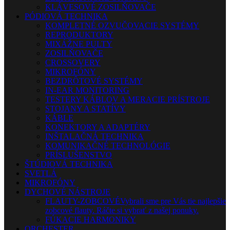
KLÁVESOVÉ ZOSILŇOVAČE
PÓDIOVÁ TECHNIKA
KOMPLETNÉ OZVUČOVACIE SYSTÉMY
REPRODUKTORY
MIXÁŽNE PULTY
ZOSILŇOVAČE
CROSSOVERY
MIKROFÓNY
BEZDRÔTOVÉ SYSTÉMY
IN-EAR MONITORING
TESTERY KÁBLOV A MERACIE PRÍSTROJE
STOJANY A STATÍVY
KÁBLE
KONEKTORY A ADAPTÉRY
INŠTALAČNÁ TECHNIKA
KOMUNIKAČNÉ TECHNOLÓGIE
PRÍSLUŠENSTVO
ŠTÚDIOVÁ TECHNIKA
SVETLÁ
MIKROFÓNY
DYCHOVÉ NÁSTROJE
FLAUTY-ZOBCOVÉ
Vybrali sme pre Vás tie najlepšie
zobcové flauty. Ráčte si vybrať z našej ponuky.
FÚKACIE HARMONIKY
ORCHESTER