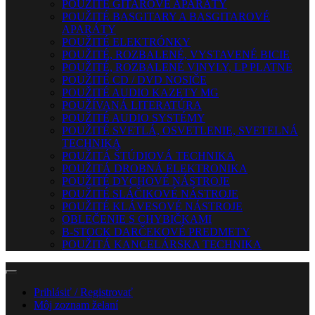
POUŽITÉ GITAROVÉ APARÁTY
POUŽITÉ BASGITARY A BASGITAROVÉ
APARÁTY
POUŽITÉ ELEKTRÓNKY
POUŽITÉ, ROZBALENÉ, VYSTAVENÉ BICIE
POUŽITÉ, ROZBALENÉ VINYLY, LP PLATNE
POUŽITÉ CD / DVD NOSIČE
POUŽITÉ AUDIO KAZETY MG
POUŽÍVANÁ LITERATÚRA
POUŽITÉ AUDIO SYSTÉMY
POUŽITÉ SVETLÁ, OSVETLENIE, SVETELNÁ
TECHNIKA
POUŽITÁ ŠTÚDIOVÁ TECHNIKA
POUŽITÁ DROBNÁ ELEKTRONIKA
POUŽITÉ DYCHOVÉ NÁSTROJE
POUŽITÉ SLÁČIKOVÉ NÁSTROJE
POUŽITÉ KLÁVESOVÉ NÁSTROJE
OBLEČENIE S CHYBIČKAMI
B-STOCK DARČEKOVÉ PREDMETY
POUŽITÁ KANCELÁRSKA TECHNIKA
Prihlásiť / Registrovať
Môj zoznam želaní