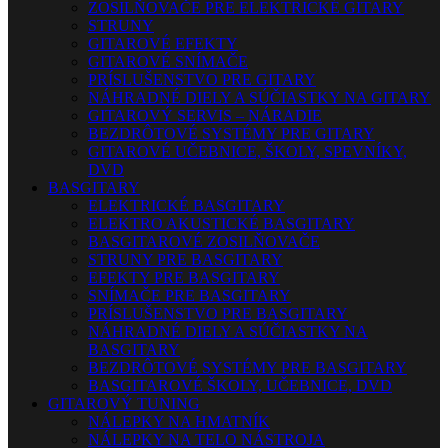
ZOSILŇOVAČE PRE ELEKTRICKÉ GITARY
STRUNY
GITAROVÉ EFEKTY
GITAROVÉ SNÍMAČE
PRÍSLUŠENSTVO PRE GITARY
NÁHRADNÉ DIELY A SÚČIASTKY NA GITARY
GITAROVÝ SERVIS – NÁRADIE
BEZDRÔTOVÉ SYSTÉMY PRE GITARY
GITAROVÉ UČEBNICE, ŠKOLY, SPEVNÍKY,
DVD
BASGITARY
ELEKTRICKÉ BASGITARY
ELEKTRO AKUSTICKÉ BASGITARY
BASGITAROVÉ ZOSILŇOVAČE
STRUNY PRE BASGITARY
EFEKTY PRE BASGITARY
SNÍMAČE PRE BASGITARY
PRÍSLUŠENSTVO PRE BASGITARY
NÁHRADNÉ DIELY A SÚČIASTKY NA
BASGITARY
BEZDRÔTOVÉ SYSTÉMY PRE BASGITARY
BASGITAROVÉ ŠKOLY, UČEBNICE, DVD
GITAROVÝ TUNING
NÁLEPKY NA HMATNÍK
NÁLEPKY NA TELO NÁSTROJA