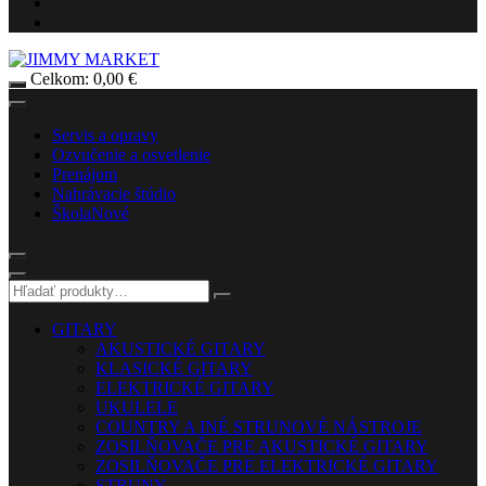
Celkom:
0,00
€
Servis a opravy
Ozvučenie a osvetlenie
Prenájom
Nahrávacie štúdio
Škola
Nové
GITARY
AKUSTICKÉ GITARY
KLASICKÉ GITARY
ELEKTRICKÉ GITARY
UKULELE
COUNTRY A INÉ STRUNOVÉ NÁSTROJE
ZOSILŇOVAČE PRE AKUSTICKÉ GITARY
ZOSILŇOVAČE PRE ELEKTRICKÉ GITARY
STRUNY