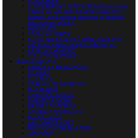
KONEKTORY
KONEKTOROVÉ REDUKCIE
Nájdite si vhodnú
redukciu pre Vaše audio zariadenie a zažite skvelý
komfort + nové možnosti prepojenia pri štúdiovej,
alebo pódiovej aplikácii.
PATCHBAYE
KÁBLOVÉ BUBNY
KUFRE PRE KÁBLOVÉ PRÍSLUŠENSTVO
OSTATNÉ KÁBLOVÉ PRÍSLUŠENSTVO
KÁBLOVÉ MOSTÍKY
SŤAHOVACIE PÁSKY
PRÍSLUŠENSTVO
LADIČKY A METRONÓMY
STOJANY
STOLIČKY
ČISTIACE PROSTRIEDKY
SLÚCHADLÁ
CHRÁNIČE SLUCHU
PAMÄŤOVÉ MÉDIÁ
SIEŤOVÉ ADAPTÉRY
BATÉRIE A NABÍJAČKY
ROZVÁDZAČE
ZÁSUVKOVÉ LIŠTY
MULTIFUNKČNÉ NÁRADIE
LAMPIČKY