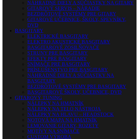
NÁHRADNÉ DIELY A SÚČIASTKY NA GITARY
GITAROVÝ SERVIS – NÁRADIE
BEZDRÔTOVÉ SYSTÉMY PRE GITARY
GITAROVÉ UČEBNICE, ŠKOLY, SPEVNÍKY,
DVD
BASGITARY
ELEKTRICKÉ BASGITARY
ELEKTRO AKUSTICKÉ BASGITARY
BASGITAROVÉ ZOSILŇOVAČE
STRUNY PRE BASGITARY
EFEKTY PRE BASGITARY
SNÍMAČE PRE BASGITARY
PRÍSLUŠENSTVO PRE BASGITARY
NÁHRADNÉ DIELY A SÚČIASTKY NA
BASGITARY
BEZDRÔTOVÉ SYSTÉMY PRE BASGITARY
BASGITAROVÉ ŠKOLY, UČEBNICE, DVD
GITAROVÝ TUNING
NÁLEPKY NA HMATNÍK
NÁLEPKY NA TELO NÁSTROJA
NÁLEPKY NA HLAVU – HEADSTOCK
NOTOVÁ MAPA NA HMATNÍK
LEMOVANIE GITARY, ROZETY
MOTÍVY NA SNÍMAČE
CUSTOM VÝROBA