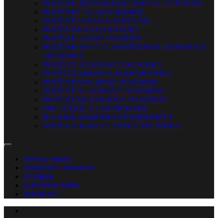
POUŽITÉ, ROZBALENÉ VINYLY, LP PLATNE
POUŽITÉ CD / DVD NOSIČE
POUŽITÉ AUDIO KAZETY MG
POUŽÍVANÁ LITERATÚRA
POUŽITÉ AUDIO SYSTÉMY
POUŽITÉ SVETLÁ, OSVETLENIE, SVETELNÁ
TECHNIKA
POUŽITÁ ŠTÚDIOVÁ TECHNIKA
POUŽITÁ DROBNÁ ELEKTRONIKA
POUŽITÉ DYCHOVÉ NÁSTROJE
POUŽITÉ SLÁČIKOVÉ NÁSTROJE
POUŽITÉ KLÁVESOVÉ NÁSTROJE
OBLEČENIE S CHYBIČKAMI
B-STOCK DARČEKOVÉ PREDMETY
POUŽITÁ KANCELÁRSKA TECHNIKA
Servis a opravy
Ozvučenie a osvetlenie
Prenájom
Nahrávacie štúdio
Škola
Nové