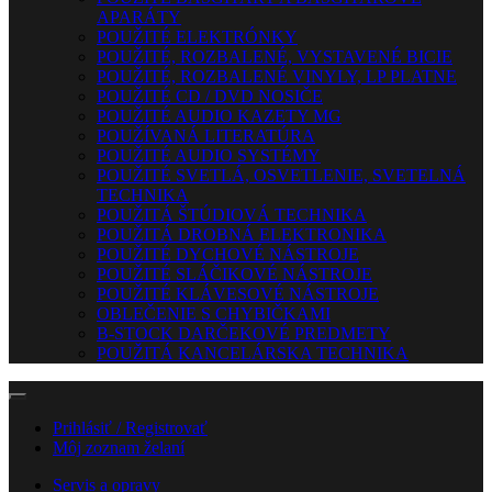
APARÁTY
POUŽITÉ ELEKTRÓNKY
POUŽITÉ, ROZBALENÉ, VYSTAVENÉ BICIE
POUŽITÉ, ROZBALENÉ VINYLY, LP PLATNE
POUŽITÉ CD / DVD NOSIČE
POUŽITÉ AUDIO KAZETY MG
POUŽÍVANÁ LITERATÚRA
POUŽITÉ AUDIO SYSTÉMY
POUŽITÉ SVETLÁ, OSVETLENIE, SVETELNÁ
TECHNIKA
POUŽITÁ ŠTÚDIOVÁ TECHNIKA
POUŽITÁ DROBNÁ ELEKTRONIKA
POUŽITÉ DYCHOVÉ NÁSTROJE
POUŽITÉ SLÁČIKOVÉ NÁSTROJE
POUŽITÉ KLÁVESOVÉ NÁSTROJE
OBLEČENIE S CHYBIČKAMI
B-STOCK DARČEKOVÉ PREDMETY
POUŽITÁ KANCELÁRSKA TECHNIKA
Prihlásiť / Registrovať
Môj zoznam želaní
Servis a opravy