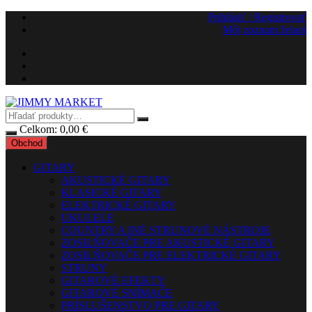
Preskočiť
Prihlásiť / Registrovať
na
Môj zoznam želaní
obsah
Celkom:
0,00
€
Obchod
GITARY
AKUSTICKÉ GITARY
KLASICKÉ GITARY
ELEKTRICKÉ GITARY
UKULELE
COUNTRY A INÉ STRUNOVÉ NÁSTROJE
ZOSILŇOVAČE PRE AKUSTICKÉ GITARY
ZOSILŇOVAČE PRE ELEKTRICKÉ GITARY
STRUNY
GITAROVÉ EFEKTY
GITAROVÉ SNÍMAČE
PRÍSLUŠENSTVO PRE GITARY