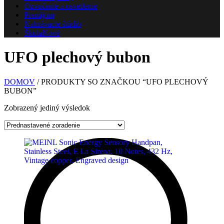
Ozvučenie a osvetlenie
Prenájom
Nahrávacie štúdio
Škola
Nové
UFO plechový bubon
DOMOV
/ PRODUKTY SO ZNAČKOU “UFO PLECHOVÝ
BUBON”
Zobrazený jediný výsledok