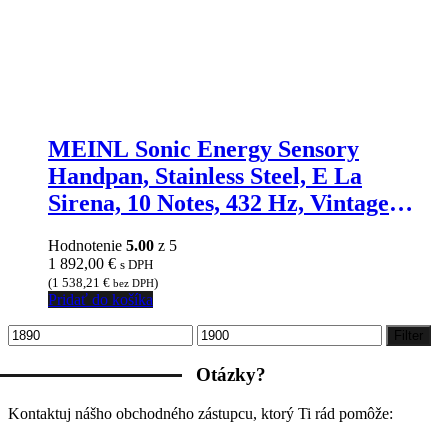
MEINL Sonic Energy Sensory
Handpan, Stainless Steel, E La
Sirena, 10 Notes, 432 Hz, Vintage
copper, Engraved design
Hodnotenie
5.00
z 5
1 892,00
€
s DPH
(
1 538,21
€
)
bez DPH
Pridať do košíka
Minimálna
Maximálna
Filter
cena
cena
Otázky?
Kontaktuj nášho obchodného zástupcu, ktorý Ti rád pomôže: