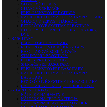
GITAROVÉ EFEKTY
GITAROVÉ SNÍMAČE
PRÍSLUŠENSTVO PRE GITARY
NÁHRADNÉ DIELY A SÚČIASTKY NA GITARY
GITAROVÝ SERVIS – NÁRADIE
BEZDRÔTOVÉ SYSTÉMY PRE GITARY
GITAROVÉ UČEBNICE, ŠKOLY, SPEVNÍKY,
DVD
BASGITARY
ELEKTRICKÉ BASGITARY
ELEKTRO AKUSTICKÉ BASGITARY
BASGITAROVÉ ZOSILŇOVAČE
STRUNY PRE BASGITARY
EFEKTY PRE BASGITARY
SNÍMAČE PRE BASGITARY
PRÍSLUŠENSTVO PRE BASGITARY
NÁHRADNÉ DIELY A SÚČIASTKY NA
BASGITARY
BEZDRÔTOVÉ SYSTÉMY PRE BASGITARY
BASGITAROVÉ ŠKOLY, UČEBNICE, DVD
GITAROVÝ TUNING
NÁLEPKY NA HMATNÍK
NÁLEPKY NA TELO NÁSTROJA
NÁLEPKY NA HLAVU – HEADSTOCK