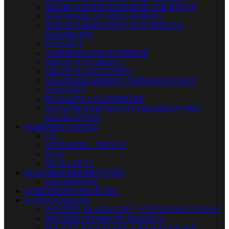
MUZIKANTSKÉ HUDOBNÉ USB KĽÚČE
NÁSTENNÉ LP VINYL HODINY
REPLIKY-MINIATÚRY HUDOBNÝCH
NÁSTROJOV
NÁLEPKY
NAFUKOVACIE NÁSTROJE
OBALY NA TABLETY
OBALY NA TELEFÓNY
NÁSTENNÉ HODINY Z RÔZNYCH VECÍ
ODZNAKY
PLAGÁTY A KALENDÁRE
OSTATNÉ DARČEKOVÉ PREDMETY PRE
MUZIKANTOV
HUDOBNÉ NOSIČE
CD
LP PLATNE – VINYLY
DVD
MG KAZETY
HUDOBNÉ PREHRÁVAČE
GRAMOFÓNY
DARČEKOVÉ POUKAZY
B-STOCK/BAZÁR
POUŽITÉ, ROZBALENÉ, VYSTAVENÉ GITARY
POUŽITÉ GITAROVÉ APARÁTY
POUŽITÉ BASGITARY A BASGITAROVÉ