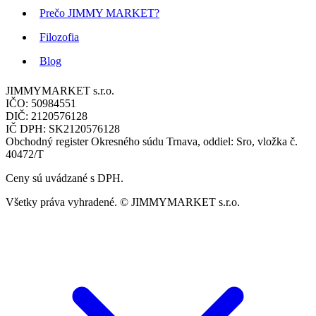
Prečo JIMMY MARKET?
Filozofia
Blog
JIMMYMARKET s.r.o.
IČO: 50984551
DIČ: 2120576128
IČ DPH: SK2120576128
Obchodný register Okresného súdu Trnava, oddiel: Sro, vložka č.
40472/T
Ceny sú uvádzané s DPH.
Všetky práva vyhradené. © JIMMYMARKET s.r.o.