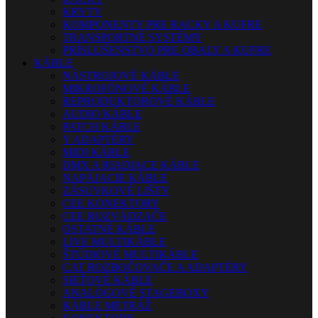
KRYTY
KOMPONENTY PRE RACKY A KUFRE
TRANSPORTNÉ SYSTÉMY
PRÍSLUŠENSTVO PRE OBALY A KUFRE
KÁBLE
NÁSTROJOVÉ KÁBLE
MIKROFÓNOVÉ KÁBLE
REPRODUKTOROVÉ KÁBLE
AUDIO KÁBLE
PATCH KÁBLE
Y ADAPTÉRY
MIDI KÁBLE
DMX A RIADIACE KÁBLE
NAPÁJACIE KÁBLE
ZÁSUVKOVÉ LIŠTY
CEE KONEKTORY
CEE ROZVÁDZAČE
OSTATNÉ KÁBLE
LIVE MULTIKÁBLE
ŠTÚDIOVÉ MULTIKÁBLE
CAT ROZBOČOVAČE A ADAPTÉRY
SIEŤOVÉ KÁBLE
ANALÓGOVÉ STAGEBOXY
KÁBLE METRÁŽ