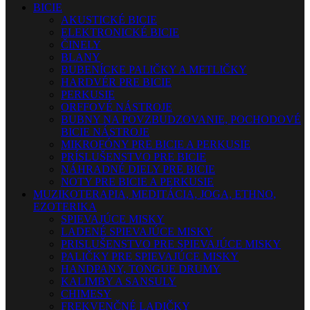
BICIE
AKUSTICKÉ BICIE
ELEKTRONICKÉ BICIE
ČINELY
BLANY
BUBENÍCKE PALIČKY A METLIČKY
HARDVÉR PRE BICIE
PERKUSIE
ORFFOVÉ NÁSTROJE
BUBNY NA POVZBUDZOVANIE, POCHODOVÉ
BICIE NÁSTROJE
MIKROFÓNY PRE BICIE A PERKUSIE
PRÍSLUŠENSTVO PRE BICIE
NÁHRADNÉ DIELY PRE BICIE
NOTY PRE BICIE A PERKUSIE
MUZIKOTERAPIA, MEDITÁCIA, JOGA, ETHNO,
EZOTERIKA
SPIEVAJÚCE MISKY
LADENÉ SPIEVAJÚCE MISKY
PRISLUŠENSTVO PRE SPIEVAJÚCE MISKY
PALIČKY PRE SPIEVAJÚCE MISKY
HANDPANY, TONGUE DRUMY
KALIMBY A SANSULY
CHIMESY
FREKVENČNÉ LADIČKY