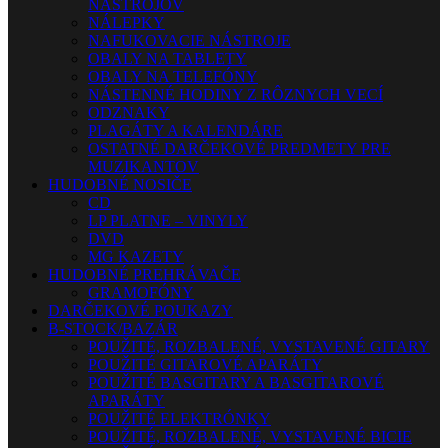
NÁSTROJOV
NÁLEPKY
NAFUKOVACIE NÁSTROJE
OBALY NA TABLETY
OBALY NA TELEFÓNY
NÁSTENNÉ HODINY Z RÔZNYCH VECÍ
ODZNAKY
PLAGÁTY A KALENDÁRE
OSTATNÉ DARČEKOVÉ PREDMETY PRE
MUZIKANTOV
HUDOBNÉ NOSIČE
CD
LP PLATNE – VINYLY
DVD
MG KAZETY
HUDOBNÉ PREHRÁVAČE
GRAMOFÓNY
DARČEKOVÉ POUKAZY
B-STOCK/BAZÁR
POUŽITÉ, ROZBALENÉ, VYSTAVENÉ GITARY
POUŽITÉ GITAROVÉ APARÁTY
POUŽITÉ BASGITARY A BASGITAROVÉ
APARÁTY
POUŽITÉ ELEKTRÓNKY
POUŽITÉ, ROZBALENÉ, VYSTAVENÉ BICIE