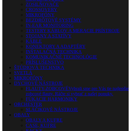
ZOSILŇOVAČE
CROSSOVERY
MIKROFÓNY
BEZDRÔTOVÉ SYSTÉMY
IN-EAR MONITORING
TESTERY KÁBLOV A MERACIE PRÍSTROJE
STOJANY A STATÍVY
KÁBLE
KONEKTORY A ADAPTÉRY
INŠTALAČNÁ TECHNIKA
KOMUNIKAČNÉ TECHNOLÓGIE
PRÍSLUŠENSTVO
ŠTÚDIOVÁ TECHNIKA
SVETLÁ
MIKROFÓNY
DYCHOVÉ NÁSTROJE
FLAUTY-ZOBCOVÉ
Vybrali sme pre Vás tie najlepšie
zobcové flauty. Ráčte si vybrať z našej ponuky.
FÚKACIE HARMONIKY
ORCHESTER
SLÁČIKOVÉ NÁSTROJE
OBALY
OBALY A KUFRE
CASE, KUFRE
RACKY