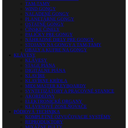
TAM-TAMY
WIND GONGY
NALADENÉ GONGY
PLANETÁRNE GONGY
OSTATNÉ GONGY
ČÍNSKE ČINELY
PALIČKY PRE GONGY
NÁHRADNÉ DIELY PRE GONGY
STOJANY NA GONGY A TAM-TAMY
OBALY A KUFRE NA GONGY
KLÁVESY
KLÁVESY
STAGE PIÁNA
DIGITÁLNE PIÁNA
KLAVÍRE
KLAVÍRNE KRÍDLA
MIDI MASTER KEYBOARDY
SYNTETIZÁTORY A PRACOVNÉ STANICE
AKORDEÓNY
ELEKTRONICKÉ ORGANY
KLÁVESOVÉ ZOSILŇOVAČE
PÓDIOVÁ TECHNIKA
KOMPLETNÉ OZVUČOVACIE SYSTÉMY
REPRODUKTORY
MIXÁŽNE PULTY