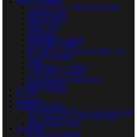
PÓDIOVÁ TECHNIKA
KOMPLETNÉ OZVUČOVACIE SYSTÉMY
REPRODUKTORY
MIXÁŽNE PULTY
ZOSILŇOVAČE
CROSSOVERY
MIKROFÓNY
BEZDRÔTOVÉ SYSTÉMY
IN-EAR MONITORING
TESTERY KÁBLOV A MERACIE PRÍSTROJE
STOJANY A STATÍVY
KÁBLE
KONEKTORY A ADAPTÉRY
INŠTALAČNÁ TECHNIKA
KOMUNIKAČNÉ TECHNOLÓGIE
PRÍSLUŠENSTVO
ŠTÚDIOVÁ TECHNIKA
SVETLÁ
MIKROFÓNY
DYCHOVÉ NÁSTROJE
FLAUTY-ZOBCOVÉ
Vybrali sme pre Vás tie najlepšie
zobcové flauty. Ráčte si vybrať z našej ponuky.
FÚKACIE HARMONIKY
ORCHESTER
SLÁČIKOVÉ NÁSTROJE