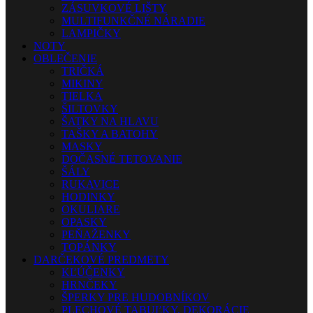
ZÁSUVKOVÉ LIŠTY
MULTIFUNKČNÉ NÁRADIE
LAMPIČKY
NOTY
OBLEČENIE
TRIČKÁ
MIKINY
TIELKA
ŠILTOVKY
ŠATKY NA HLAVU
TAŠKY A BATOHY
MASKY
DOČASNÉ TETOVANIE
ŠÁLY
RUKAVICE
HODINKY
OKULIARE
OPASKY
PEŇAŽENKY
TOPÁNKY
DARČEKOVÉ PREDMETY
KĽÚČENKY
HRNČEKY
ŠPERKY PRE HUDOBNÍKOV
PLECHOVÉ TABUĽKY, DEKORÁCIE