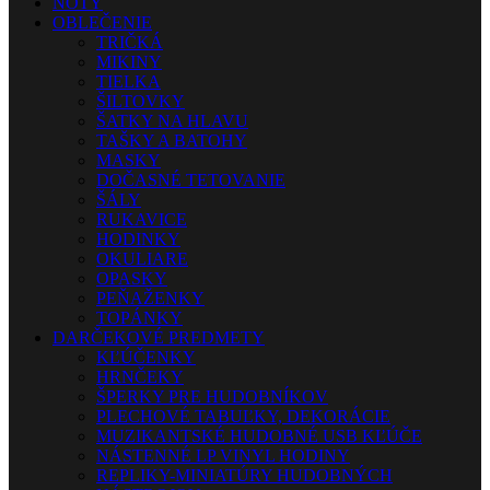
NOTY
OBLEČENIE
TRIČKÁ
MIKINY
TIELKA
ŠILTOVKY
ŠATKY NA HLAVU
TAŠKY A BATOHY
MASKY
DOČASNÉ TETOVANIE
ŠÁLY
RUKAVICE
HODINKY
OKULIARE
OPASKY
PEŇAŽENKY
TOPÁNKY
DARČEKOVÉ PREDMETY
KĽÚČENKY
HRNČEKY
ŠPERKY PRE HUDOBNÍKOV
PLECHOVÉ TABUĽKY, DEKORÁCIE
MUZIKANTSKÉ HUDOBNÉ USB KĽÚČE
NÁSTENNÉ LP VINYL HODINY
REPLIKY-MINIATÚRY HUDOBNÝCH