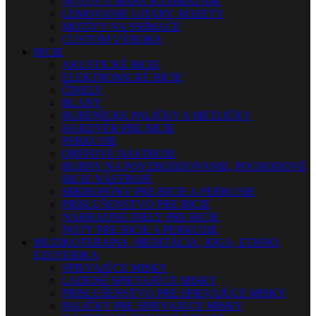
NOTOVÁ MAPA NA HMATNÍK
LEMOVANIE GITARY, ROZETY
MOTÍVY NA SNÍMAČE
CUSTOM VÝROBA
BICIE
AKUSTICKÉ BICIE
ELEKTRONICKÉ BICIE
ČINELY
BLANY
BUBENÍCKE PALIČKY A METLIČKY
HARDVÉR PRE BICIE
PERKUSIE
ORFFOVÉ NÁSTROJE
BUBNY NA POVZBUDZOVANIE, POCHODOVÉ
BICIE NÁSTROJE
MIKROFÓNY PRE BICIE A PERKUSIE
PRÍSLUŠENSTVO PRE BICIE
NÁHRADNÉ DIELY PRE BICIE
NOTY PRE BICIE A PERKUSIE
MUZIKOTERAPIA, MEDITÁCIA, JOGA, ETHNO,
EZOTERIKA
SPIEVAJÚCE MISKY
LADENÉ SPIEVAJÚCE MISKY
PRISLUŠENSTVO PRE SPIEVAJÚCE MISKY
PALIČKY PRE SPIEVAJÚCE MISKY