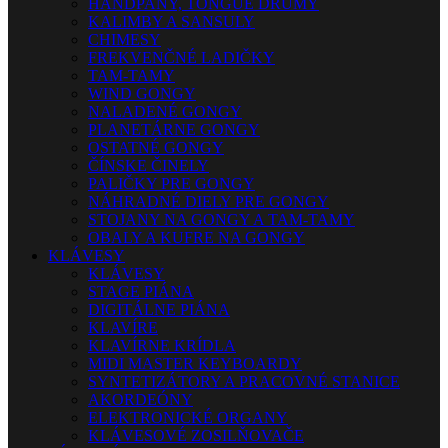
HANDPANY, TONGUE DRUMY
KALIMBY A SANSULY
CHIMESY
FREKVENČNÉ LADIČKY
TAM-TAMY
WIND GONGY
NALADENÉ GONGY
PLANETÁRNE GONGY
OSTATNÉ GONGY
ČÍNSKE ČINELY
PALIČKY PRE GONGY
NÁHRADNÉ DIELY PRE GONGY
STOJANY NA GONGY A TAM-TAMY
OBALY A KUFRE NA GONGY
KLÁVESY
KLÁVESY
STAGE PIÁNA
DIGITÁLNE PIÁNA
KLAVÍRE
KLAVÍRNE KRÍDLA
MIDI MASTER KEYBOARDY
SYNTETIZÁTORY A PRACOVNÉ STANICE
AKORDEÓNY
ELEKTRONICKÉ ORGANY
KLÁVESOVÉ ZOSILŇOVAČE