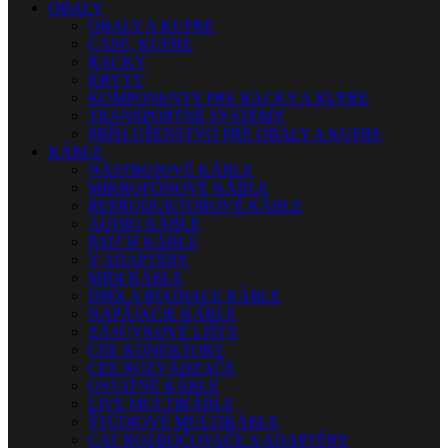
OBALY
OBALY A KUFRE
CASE, KUFRE
RACKY
KRYTY
KOMPONENTY PRE RACKY A KUFRE
TRANSPORTNÉ SYSTÉMY
PRÍSLUŠENSTVO PRE OBALY A KUFRE
KÁBLE
NÁSTROJOVÉ KÁBLE
MIKROFÓNOVÉ KÁBLE
REPRODUKTOROVÉ KÁBLE
AUDIO KÁBLE
PATCH KÁBLE
Y ADAPTÉRY
MIDI KÁBLE
DMX A RIADIACE KÁBLE
NAPÁJACIE KÁBLE
ZÁSUVKOVÉ LIŠTY
CEE KONEKTORY
CEE ROZVÁDZAČE
OSTATNÉ KÁBLE
LIVE MULTIKÁBLE
ŠTÚDIOVÉ MULTIKÁBLE
CAT ROZBOČOVAČE A ADAPTÉRY