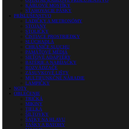
OSTATNÉ KÁBLOVÉ PRÍSLUŠENSTVO
KÁBLOVÉ MOSTÍKY
SŤAHOVACIE PÁSKY
PRÍSLUŠENSTVO
LADIČKY A METRONÓMY
STOJANY
STOLIČKY
ČISTIACE PROSTRIEDKY
SLÚCHADLÁ
CHRÁNIČE SLUCHU
PAMÄŤOVÉ MÉDIÁ
SIEŤOVÉ ADAPTÉRY
BATÉRIE A NABÍJAČKY
ROZVÁDZAČE
ZÁSUVKOVÉ LIŠTY
MULTIFUNKČNÉ NÁRADIE
LAMPIČKY
NOTY
OBLEČENIE
TRIČKÁ
MIKINY
TIELKA
ŠILTOVKY
ŠATKY NA HLAVU
TAŠKY A BATOHY