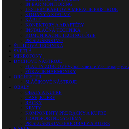
IN-EAR MONITORING
TESTERY KÁBLOV A MERACIE PRÍSTROJE
STOJANY A STATÍVY
KÁBLE
KONEKTORY A ADAPTÉRY
INŠTALAČNÁ TECHNIKA
KOMUNIKAČNÉ TECHNOLÓGIE
PRÍSLUŠENSTVO
ŠTÚDIOVÁ TECHNIKA
SVETLÁ
MIKROFÓNY
DYCHOVÉ NÁSTROJE
FLAUTY-ZOBCOVÉ
Vybrali sme pre Vás tie najlepšie 
FÚKACIE HARMONIKY
ORCHESTER
SLÁČIKOVÉ NÁSTROJE
OBALY
OBALY A KUFRE
CASE, KUFRE
RACKY
KRYTY
KOMPONENTY PRE RACKY A KUFRE
TRANSPORTNÉ SYSTÉMY
PRÍSLUŠENSTVO PRE OBALY A KUFRE
KÁBLE