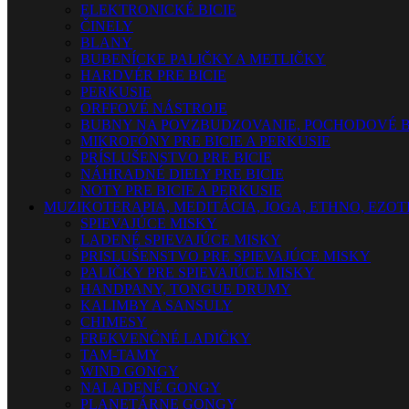
ELEKTRONICKÉ BICIE
ČINELY
BLANY
BUBENÍCKE PALIČKY A METLIČKY
HARDVÉR PRE BICIE
PERKUSIE
ORFFOVÉ NÁSTROJE
BUBNY NA POVZBUDZOVANIE, POCHODOVÉ B
MIKROFÓNY PRE BICIE A PERKUSIE
PRÍSLUŠENSTVO PRE BICIE
NÁHRADNÉ DIELY PRE BICIE
NOTY PRE BICIE A PERKUSIE
MUZIKOTERAPIA, MEDITÁCIA, JOGA, ETHNO, EZO
SPIEVAJÚCE MISKY
LADENÉ SPIEVAJÚCE MISKY
PRISLUŠENSTVO PRE SPIEVAJÚCE MISKY
PALIČKY PRE SPIEVAJÚCE MISKY
HANDPANY, TONGUE DRUMY
KALIMBY A SANSULY
CHIMESY
FREKVENČNÉ LADIČKY
TAM-TAMY
WIND GONGY
NALADENÉ GONGY
PLANETÁRNE GONGY