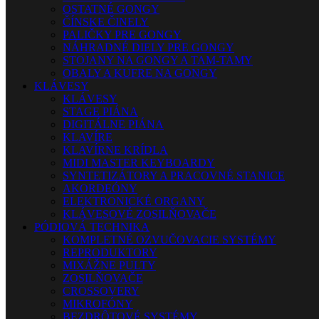
OSTATNÉ GONGY
ČÍNSKE ČINELY
PALIČKY PRE GONGY
NÁHRADNÉ DIELY PRE GONGY
STOJANY NA GONGY A TAM-TAMY
OBALY A KUFRE NA GONGY
KLÁVESY
KLÁVESY
STAGE PIÁNA
DIGITÁLNE PIÁNA
KLAVÍRE
KLAVÍRNE KRÍDLA
MIDI MASTER KEYBOARDY
SYNTETIZÁTORY A PRACOVNÉ STANICE
AKORDEÓNY
ELEKTRONICKÉ ORGANY
KLÁVESOVÉ ZOSILŇOVAČE
PÓDIOVÁ TECHNIKA
KOMPLETNÉ OZVUČOVACIE SYSTÉMY
REPRODUKTORY
MIXÁŽNE PULTY
ZOSILŇOVAČE
CROSSOVERY
MIKROFÓNY
BEZDRÔTOVÉ SYSTÉMY