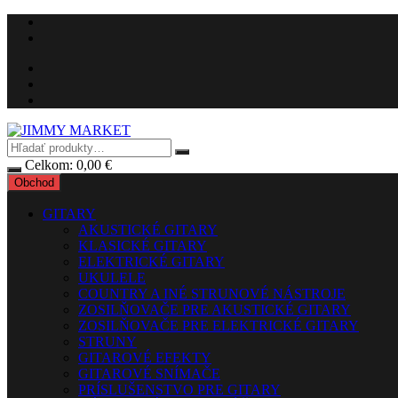
Preskočiť
na
obsah
Celkom:
0,00
€
Obchod
GITARY
AKUSTICKÉ GITARY
KLASICKÉ GITARY
ELEKTRICKÉ GITARY
UKULELE
COUNTRY A INÉ STRUNOVÉ NÁSTROJE
ZOSILŇOVAČE PRE AKUSTICKÉ GITARY
ZOSILŇOVAČE PRE ELEKTRICKÉ GITARY
STRUNY
GITAROVÉ EFEKTY
GITAROVÉ SNÍMAČE
PRÍSLUŠENSTVO PRE GITARY