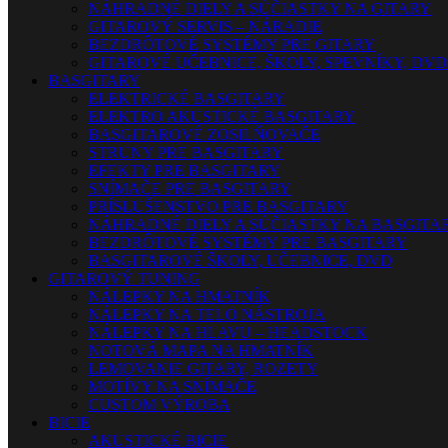
NÁHRADNÉ DIELY A SÚČIASTKY NA GITARY
GITAROVÝ SERVIS – NÁRADIE
BEZDRÔTOVÉ SYSTÉMY PRE GITARY
GITAROVÉ UČEBNICE, ŠKOLY, SPEVNÍKY, DVD
BASGITARY
ELEKTRICKÉ BASGITARY
ELEKTRO AKUSTICKÉ BASGITARY
BASGITAROVÉ ZOSILŇOVAČE
STRUNY PRE BASGITARY
EFEKTY PRE BASGITARY
SNÍMAČE PRE BASGITARY
PRÍSLUŠENSTVO PRE BASGITARY
NÁHRADNÉ DIELY A SÚČIASTKY NA BASGITA
BEZDRÔTOVÉ SYSTÉMY PRE BASGITARY
BASGITAROVÉ ŠKOLY, UČEBNICE, DVD
GITAROVÝ TUNING
NÁLEPKY NA HMATNÍK
NÁLEPKY NA TELO NÁSTROJA
NÁLEPKY NA HLAVU – HEADSTOCK
NOTOVÁ MAPA NA HMATNÍK
LEMOVANIE GITARY, ROZETY
MOTÍVY NA SNÍMAČE
CUSTOM VÝROBA
BICIE
AKUSTICKÉ BICIE