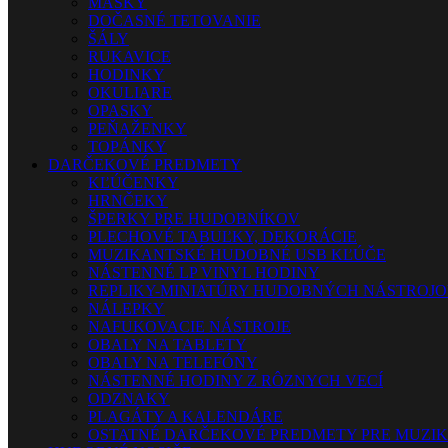
MASKY
DOČASNÉ TETOVANIE
ŠÁLY
RUKAVICE
HODINKY
OKULIARE
OPASKY
PEŇAŽENKY
TOPÁNKY
DARČEKOVÉ PREDMETY
KĽÚČENKY
HRNČEKY
ŠPERKY PRE HUDOBNÍKOV
PLECHOVÉ TABUĽKY, DEKORÁCIE
MUZIKANTSKÉ HUDOBNÉ USB KĽÚČE
NÁSTENNÉ LP VINYL HODINY
REPLIKY-MINIATÚRY HUDOBNÝCH NÁSTROJ
NÁLEPKY
NAFUKOVACIE NÁSTROJE
OBALY NA TABLETY
OBALY NA TELEFÓNY
NÁSTENNÉ HODINY Z RÔZNYCH VECÍ
ODZNAKY
PLAGÁTY A KALENDÁRE
OSTATNÉ DARČEKOVÉ PREDMETY PRE MUZI