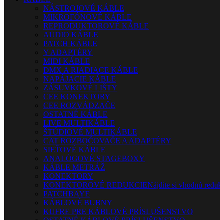
NÁSTROJOVÉ KÁBLE
MIKROFÓNOVÉ KÁBLE
REPRODUKTOROVÉ KÁBLE
AUDIO KÁBLE
PATCH KÁBLE
Y ADAPTÉRY
MIDI KÁBLE
DMX A RIADIACE KÁBLE
NAPÁJACIE KÁBLE
ZÁSUVKOVÉ LIŠTY
CEE KONEKTORY
CEE ROZVÁDZAČE
OSTATNÉ KÁBLE
LIVE MULTIKÁBLE
ŠTÚDIOVÉ MULTIKÁBLE
CAT ROZBOČOVAČE A ADAPTÉRY
SIEŤOVÉ KÁBLE
ANALÓGOVÉ STAGEBOXY
KÁBLE METRÁŽ
KONEKTORY
KONEKTOROVÉ REDUKCIE
Nájdite si vhodnú reduk
PATCHBAYE
KÁBLOVÉ BUBNY
KUFRE PRE KÁBLOVÉ PRÍSLUŠENSTVO