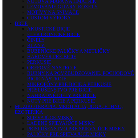
NOTOVÁ MAPA NA HMATNÍK
LEMOVANIE GITARY, ROZETY
MOTÍVY NA SNÍMAČE
CUSTOM VÝROBA
BICIE
AKUSTICKÉ BICIE
ELEKTRONICKÉ BICIE
ČINELY
BLANY
BUBENÍCKE PALIČKY A METLIČKY
HARDVÉR PRE BICIE
PERKUSIE
ORFFOVÉ NÁSTROJE
BUBNY NA POVZBUDZOVANIE, POCHODOVÉ
BICIE NÁSTROJE
MIKROFÓNY PRE BICIE A PERKUSIE
PRÍSLUŠENSTVO PRE BICIE
NÁHRADNÉ DIELY PRE BICIE
NOTY PRE BICIE A PERKUSIE
MUZIKOTERAPIA, MEDITÁCIA, JOGA, ETHNO,
EZOTERIKA
SPIEVAJÚCE MISKY
LADENÉ SPIEVAJÚCE MISKY
PRISLUŠENSTVO PRE SPIEVAJÚCE MISKY
PALIČKY PRE SPIEVAJÚCE MISKY