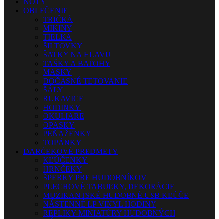
NOTY
OBLEČENIE
TRIČKÁ
MIKINY
TIELKA
ŠILTOVKY
ŠATKY NA HLAVU
TAŠKY A BATOHY
MASKY
DOČASNÉ TETOVANIE
ŠÁLY
RUKAVICE
HODINKY
OKULIARE
OPASKY
PEŇAŽENKY
TOPÁNKY
DARČEKOVÉ PREDMETY
KĽÚČENKY
HRNČEKY
ŠPERKY PRE HUDOBNÍKOV
PLECHOVÉ TABUĽKY, DEKORÁCIE
MUZIKANTSKÉ HUDOBNÉ USB KĽÚČE
NÁSTENNÉ LP VINYL HODINY
REPLIKY-MINIATÚRY HUDOBNÝCH