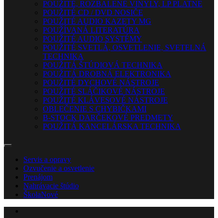
POUŽITÉ, ROZBALENÉ VINYLY, LP PLATNE
POUŽITÉ CD / DVD NOSIČE
POUŽITÉ AUDIO KAZETY MG
POUŽÍVANÁ LITERATÚRA
POUŽITÉ AUDIO SYSTÉMY
POUŽITÉ SVETLÁ, OSVETLENIE, SVETELNÁ
TECHNIKA
POUŽITÁ ŠTÚDIOVÁ TECHNIKA
POUŽITÁ DROBNÁ ELEKTRONIKA
POUŽITÉ DYCHOVÉ NÁSTROJE
POUŽITÉ SLÁČIKOVÉ NÁSTROJE
POUŽITÉ KLÁVESOVÉ NÁSTROJE
OBLEČENIE S CHYBIČKAMI
B-STOCK DARČEKOVÉ PREDMETY
POUŽITÁ KANCELÁRSKA TECHNIKA
Servis a opravy
Ozvučenie a osvetlenie
Prenájom
Nahrávacie štúdio
Škola
Nové