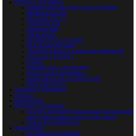
PÓDIOVÁ TECHNIKA
KOMPLETNÉ OZVUČOVACIE SYSTÉMY
REPRODUKTORY
MIXÁŽNE PULTY
ZOSILŇOVAČE
CROSSOVERY
MIKROFÓNY
BEZDRÔTOVÉ SYSTÉMY
IN-EAR MONITORING
TESTERY KÁBLOV A MERACIE PRÍSTROJE
STOJANY A STATÍVY
KÁBLE
KONEKTORY A ADAPTÉRY
INŠTALAČNÁ TECHNIKA
KOMUNIKAČNÉ TECHNOLÓGIE
PRÍSLUŠENSTVO
ŠTÚDIOVÁ TECHNIKA
SVETLÁ
MIKROFÓNY
DYCHOVÉ NÁSTROJE
FLAUTY-ZOBCOVÉ
Vybrali sme pre Vás tie najlepšie
zobcové flauty. Ráčte si vybrať z našej ponuky.
FÚKACIE HARMONIKY
ORCHESTER
SLÁČIKOVÉ NÁSTROJE