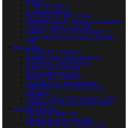
STRUNY
GITAROVÉ EFEKTY
GITAROVÉ SNÍMAČE
PRÍSLUŠENSTVO PRE GITARY
NÁHRADNÉ DIELY A SÚČIASTKY NA GITARY
GITAROVÝ SERVIS – NÁRADIE
BEZDRÔTOVÉ SYSTÉMY PRE GITARY
GITAROVÉ UČEBNICE, ŠKOLY, SPEVNÍKY,
DVD
BASGITARY
ELEKTRICKÉ BASGITARY
ELEKTRO AKUSTICKÉ BASGITARY
BASGITAROVÉ ZOSILŇOVAČE
STRUNY PRE BASGITARY
EFEKTY PRE BASGITARY
SNÍMAČE PRE BASGITARY
PRÍSLUŠENSTVO PRE BASGITARY
NÁHRADNÉ DIELY A SÚČIASTKY NA
BASGITARY
BEZDRÔTOVÉ SYSTÉMY PRE BASGITARY
BASGITAROVÉ ŠKOLY, UČEBNICE, DVD
GITAROVÝ TUNING
NÁLEPKY NA HMATNÍK
NÁLEPKY NA TELO NÁSTROJA
NÁLEPKY NA HLAVU – HEADSTOCK