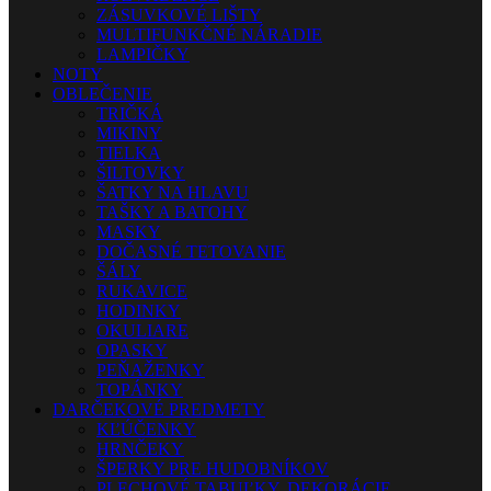
ZÁSUVKOVÉ LIŠTY
MULTIFUNKČNÉ NÁRADIE
LAMPIČKY
NOTY
OBLEČENIE
TRIČKÁ
MIKINY
TIELKA
ŠILTOVKY
ŠATKY NA HLAVU
TAŠKY A BATOHY
MASKY
DOČASNÉ TETOVANIE
ŠÁLY
RUKAVICE
HODINKY
OKULIARE
OPASKY
PEŇAŽENKY
TOPÁNKY
DARČEKOVÉ PREDMETY
KĽÚČENKY
HRNČEKY
ŠPERKY PRE HUDOBNÍKOV
PLECHOVÉ TABUĽKY, DEKORÁCIE