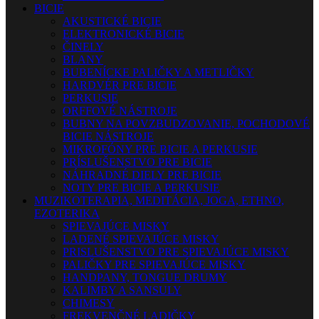
BICIE
AKUSTICKÉ BICIE
ELEKTRONICKÉ BICIE
ČINELY
BLANY
BUBENÍCKE PALIČKY A METLIČKY
HARDVÉR PRE BICIE
PERKUSIE
ORFFOVÉ NÁSTROJE
BUBNY NA POVZBUDZOVANIE, POCHODOVÉ
BICIE NÁSTROJE
MIKROFÓNY PRE BICIE A PERKUSIE
PRÍSLUŠENSTVO PRE BICIE
NÁHRADNÉ DIELY PRE BICIE
NOTY PRE BICIE A PERKUSIE
MUZIKOTERAPIA, MEDITÁCIA, JOGA, ETHNO,
EZOTERIKA
SPIEVAJÚCE MISKY
LADENÉ SPIEVAJÚCE MISKY
PRISLUŠENSTVO PRE SPIEVAJÚCE MISKY
PALIČKY PRE SPIEVAJÚCE MISKY
HANDPANY, TONGUE DRUMY
KALIMBY A SANSULY
CHIMESY
FREKVENČNÉ LADIČKY