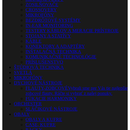
ZOSILŇOVAČE
CROSSOVERY
MIKROFÓNY
BEZDRÔTOVÉ SYSTÉMY
IN-EAR MONITORING
TESTERY KÁBLOV A MERACIE PRÍSTROJE
STOJANY A STATÍVY
KÁBLE
KONEKTORY A ADAPTÉRY
INŠTALAČNÁ TECHNIKA
KOMUNIKAČNÉ TECHNOLÓGIE
PRÍSLUŠENSTVO
ŠTÚDIOVÁ TECHNIKA
SVETLÁ
MIKROFÓNY
DYCHOVÉ NÁSTROJE
FLAUTY-ZOBCOVÉ
Vybrali sme pre Vás tie najlepšie
zobcové flauty. Ráčte si vybrať z našej ponuky.
FÚKACIE HARMONIKY
ORCHESTER
SLÁČIKOVÉ NÁSTROJE
OBALY
OBALY A KUFRE
CASE, KUFRE
RACKY