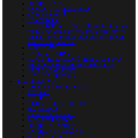
SIEŤOVÉ KÁBLE
ANALÓGOVÉ STAGEBOXY
KÁBLE METRÁŽ
KONEKTORY
KONEKTOROVÉ REDUKCIE
Nájdite si vhodnú
redukciu pre Vaše audio zariadenie a zažite skvelý
komfort + nové možnosti prepojenia pri štúdiovej,
alebo pódiovej aplikácii.
PATCHBAYE
KÁBLOVÉ BUBNY
KUFRE PRE KÁBLOVÉ PRÍSLUŠENSTVO
OSTATNÉ KÁBLOVÉ PRÍSLUŠENSTVO
KÁBLOVÉ MOSTÍKY
SŤAHOVACIE PÁSKY
PRÍSLUŠENSTVO
LADIČKY A METRONÓMY
STOJANY
STOLIČKY
ČISTIACE PROSTRIEDKY
SLÚCHADLÁ
CHRÁNIČE SLUCHU
PAMÄŤOVÉ MÉDIÁ
SIEŤOVÉ ADAPTÉRY
BATÉRIE A NABÍJAČKY
ROZVÁDZAČE