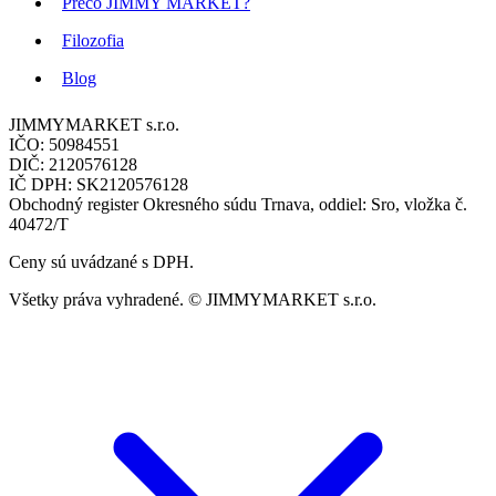
Prečo JIMMY MARKET?
Filozofia
Blog
JIMMYMARKET s.r.o.
IČO: 50984551
DIČ: 2120576128
IČ DPH: SK2120576128
Obchodný register Okresného súdu Trnava, oddiel: Sro, vložka č.
40472/T
Ceny sú uvádzané s DPH.
Všetky práva vyhradené. © JIMMYMARKET s.r.o.