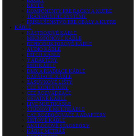
KRYTY
KOMPONENTY PRE RACKY A KUFRE
TRANSPORTNÉ SYSTÉMY
PRÍSLUŠENSTVO PRE OBALY A KUFRE
KÁBLE
NÁSTROJOVÉ KÁBLE
MIKROFÓNOVÉ KÁBLE
REPRODUKTOROVÉ KÁBLE
AUDIO KÁBLE
PATCH KÁBLE
Y ADAPTÉRY
MIDI KÁBLE
DMX A RIADIACE KÁBLE
NAPÁJACIE KÁBLE
ZÁSUVKOVÉ LIŠTY
CEE KONEKTORY
CEE ROZVÁDZAČE
OSTATNÉ KÁBLE
LIVE MULTIKÁBLE
ŠTÚDIOVÉ MULTIKÁBLE
CAT ROZBOČOVAČE A ADAPTÉRY
SIEŤOVÉ KÁBLE
ANALÓGOVÉ STAGEBOXY
KÁBLE METRÁŽ