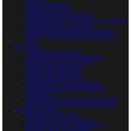
GITAROVÉ EFEKTY
GITAROVÉ SNÍMAČE
PRÍSLUŠENSTVO PRE GITARY
NÁHRADNÉ DIELY A SÚČIASTKY NA GITARY
GITAROVÝ SERVIS – NÁRADIE
BEZDRÔTOVÉ SYSTÉMY PRE GITARY
GITAROVÉ UČEBNICE, ŠKOLY, SPEVNÍKY,
DVD
BASGITARY
ELEKTRICKÉ BASGITARY
ELEKTRO AKUSTICKÉ BASGITARY
BASGITAROVÉ ZOSILŇOVAČE
STRUNY PRE BASGITARY
EFEKTY PRE BASGITARY
SNÍMAČE PRE BASGITARY
PRÍSLUŠENSTVO PRE BASGITARY
NÁHRADNÉ DIELY A SÚČIASTKY NA
BASGITARY
BEZDRÔTOVÉ SYSTÉMY PRE BASGITARY
BASGITAROVÉ ŠKOLY, UČEBNICE, DVD
GITAROVÝ TUNING
NÁLEPKY NA HMATNÍK
NÁLEPKY NA TELO NÁSTROJA
NÁLEPKY NA HLAVU – HEADSTOCK