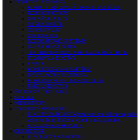
PÓDIOVÁ TECHNIKA
KOMPLETNÉ OZVUČOVACIE SYSTÉMY
REPRODUKTORY
MIXÁŽNE PULTY
ZOSILŇOVAČE
CROSSOVERY
MIKROFÓNY
BEZDRÔTOVÉ SYSTÉMY
IN-EAR MONITORING
TESTERY KÁBLOV A MERACIE PRÍSTROJE
STOJANY A STATÍVY
KÁBLE
KONEKTORY A ADAPTÉRY
INŠTALAČNÁ TECHNIKA
KOMUNIKAČNÉ TECHNOLÓGIE
PRÍSLUŠENSTVO
ŠTÚDIOVÁ TECHNIKA
SVETLÁ
MIKROFÓNY
DYCHOVÉ NÁSTROJE
FLAUTY-ZOBCOVÉ
Vybrali sme pre Vás tie najlepšie
zobcové flauty. Ráčte si vybrať z našej ponuky.
FÚKACIE HARMONIKY
ORCHESTER
SLÁČIKOVÉ NÁSTROJE