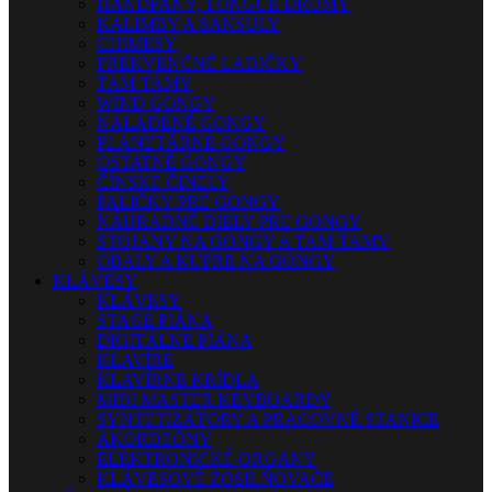
HANDPANY, TONGUE DRUMY
KALIMBY A SANSULY
CHIMESY
FREKVENČNÉ LADIČKY
TAM-TAMY
WIND GONGY
NALADENÉ GONGY
PLANETÁRNE GONGY
OSTATNÉ GONGY
ČÍNSKE ČINELY
PALIČKY PRE GONGY
NÁHRADNÉ DIELY PRE GONGY
STOJANY NA GONGY A TAM-TAMY
OBALY A KUFRE NA GONGY
KLÁVESY
KLÁVESY
STAGE PIÁNA
DIGITÁLNE PIÁNA
KLAVÍRE
KLAVÍRNE KRÍDLA
MIDI MASTER KEYBOARDY
SYNTETIZÁTORY A PRACOVNÉ STANICE
AKORDEÓNY
ELEKTRONICKÉ ORGANY
KLÁVESOVÉ ZOSILŇOVAČE