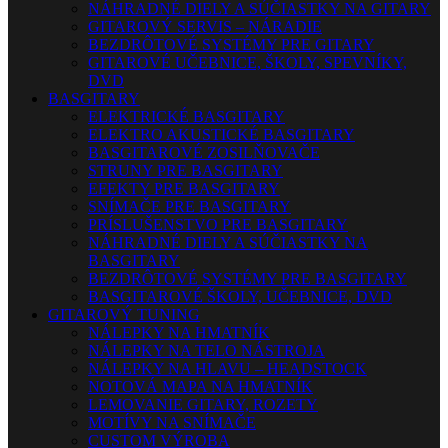
NÁHRADNÉ DIELY A SÚČIASTKY NA GITARY
GITAROVÝ SERVIS – NÁRADIE
BEZDRÔTOVÉ SYSTÉMY PRE GITARY
GITAROVÉ UČEBNICE, ŠKOLY, SPEVNÍKY,
DVD
BASGITARY
ELEKTRICKÉ BASGITARY
ELEKTRO AKUSTICKÉ BASGITARY
BASGITAROVÉ ZOSILŇOVAČE
STRUNY PRE BASGITARY
EFEKTY PRE BASGITARY
SNÍMAČE PRE BASGITARY
PRÍSLUŠENSTVO PRE BASGITARY
NÁHRADNÉ DIELY A SÚČIASTKY NA
BASGITARY
BEZDRÔTOVÉ SYSTÉMY PRE BASGITARY
BASGITAROVÉ ŠKOLY, UČEBNICE, DVD
GITAROVÝ TUNING
NÁLEPKY NA HMATNÍK
NÁLEPKY NA TELO NÁSTROJA
NÁLEPKY NA HLAVU – HEADSTOCK
NOTOVÁ MAPA NA HMATNÍK
LEMOVANIE GITARY, ROZETY
MOTÍVY NA SNÍMAČE
CUSTOM VÝROBA