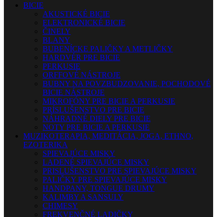
BICIE
AKUSTICKÉ BICIE
ELEKTRONICKÉ BICIE
ČINELY
BLANY
BUBENÍCKE PALIČKY A METLIČKY
HARDVÉR PRE BICIE
PERKUSIE
ORFFOVÉ NÁSTROJE
BUBNY NA POVZBUDZOVANIE, POCHODOVÉ
BICIE NÁSTROJE
MIKROFÓNY PRE BICIE A PERKUSIE
PRÍSLUŠENSTVO PRE BICIE
NÁHRADNÉ DIELY PRE BICIE
NOTY PRE BICIE A PERKUSIE
MUZIKOTERAPIA, MEDITÁCIA, JOGA, ETHNO,
EZOTERIKA
SPIEVAJÚCE MISKY
LADENÉ SPIEVAJÚCE MISKY
PRISLUŠENSTVO PRE SPIEVAJÚCE MISKY
PALIČKY PRE SPIEVAJÚCE MISKY
HANDPANY, TONGUE DRUMY
KALIMBY A SANSULY
CHIMESY
FREKVENČNÉ LADIČKY