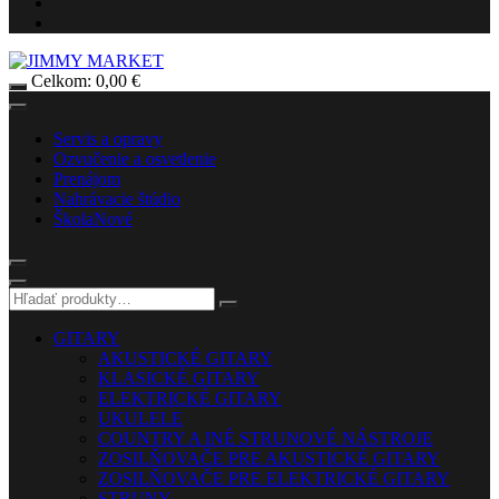
Celkom:
0,00
€
Servis a opravy
Ozvučenie a osvetlenie
Prenájom
Nahrávacie štúdio
Škola
Nové
GITARY
AKUSTICKÉ GITARY
KLASICKÉ GITARY
ELEKTRICKÉ GITARY
UKULELE
COUNTRY A INÉ STRUNOVÉ NÁSTROJE
ZOSILŇOVAČE PRE AKUSTICKÉ GITARY
ZOSILŇOVAČE PRE ELEKTRICKÉ GITARY
STRUNY