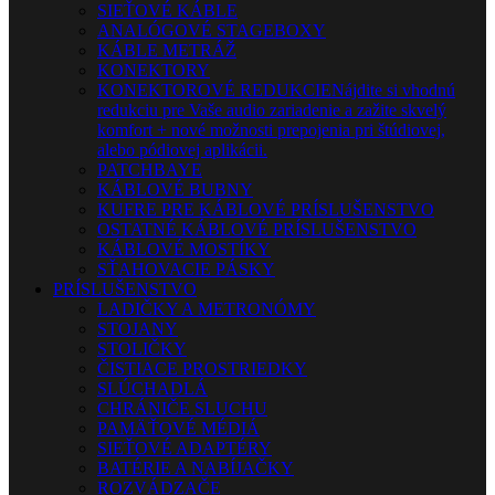
SIEŤOVÉ KÁBLE
ANALÓGOVÉ STAGEBOXY
KÁBLE METRÁŽ
KONEKTORY
KONEKTOROVÉ REDUKCIE
Nájdite si vhodnú
redukciu pre Vaše audio zariadenie a zažite skvelý
komfort + nové možnosti prepojenia pri štúdiovej,
alebo pódiovej aplikácii.
PATCHBAYE
KÁBLOVÉ BUBNY
KUFRE PRE KÁBLOVÉ PRÍSLUŠENSTVO
OSTATNÉ KÁBLOVÉ PRÍSLUŠENSTVO
KÁBLOVÉ MOSTÍKY
SŤAHOVACIE PÁSKY
PRÍSLUŠENSTVO
LADIČKY A METRONÓMY
STOJANY
STOLIČKY
ČISTIACE PROSTRIEDKY
SLÚCHADLÁ
CHRÁNIČE SLUCHU
PAMÄŤOVÉ MÉDIÁ
SIEŤOVÉ ADAPTÉRY
BATÉRIE A NABÍJAČKY
ROZVÁDZAČE