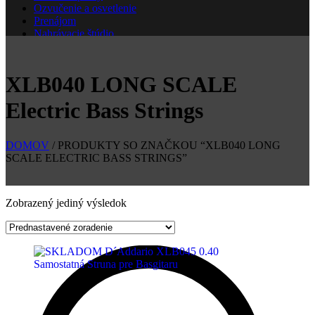
Ozvučenie a osvetlenie
Prenájom
Nahrávacie štúdio
Škola
Nové
XLB040 LONG SCALE
Electric Bass Strings
DOMOV
/ PRODUKTY SO ZNAČKOU “XLB040 LONG
SCALE ELECTRIC BASS STRINGS”
Zobrazený jediný výsledok