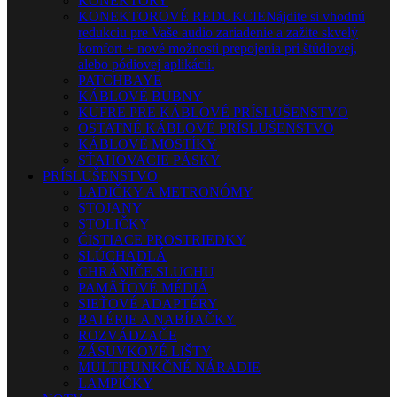
KONEKTORY
KONEKTOROVÉ REDUKCIE
Nájdite si vhodnú
redukciu pre Vaše audio zariadenie a zažite skvelý
komfort + nové možnosti prepojenia pri štúdiovej,
alebo pódiovej aplikácii.
PATCHBAYE
KÁBLOVÉ BUBNY
KUFRE PRE KÁBLOVÉ PRÍSLUŠENSTVO
OSTATNÉ KÁBLOVÉ PRÍSLUŠENSTVO
KÁBLOVÉ MOSTÍKY
SŤAHOVACIE PÁSKY
PRÍSLUŠENSTVO
LADIČKY A METRONÓMY
STOJANY
STOLIČKY
ČISTIACE PROSTRIEDKY
SLÚCHADLÁ
CHRÁNIČE SLUCHU
PAMÄŤOVÉ MÉDIÁ
SIEŤOVÉ ADAPTÉRY
BATÉRIE A NABÍJAČKY
ROZVÁDZAČE
ZÁSUVKOVÉ LIŠTY
MULTIFUNKČNÉ NÁRADIE
LAMPIČKY