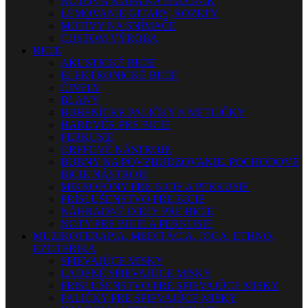
NOTOVÁ MAPA NA HMATNÍK
LEMOVANIE GITARY, ROZETY
MOTÍVY NA SNÍMAČE
CUSTOM VÝROBA
BICIE
AKUSTICKÉ BICIE
ELEKTRONICKÉ BICIE
ČINELY
BLANY
BUBENÍCKE PALIČKY A METLIČKY
HARDVÉR PRE BICIE
PERKUSIE
ORFFOVÉ NÁSTROJE
BUBNY NA POVZBUDZOVANIE, POCHODOVÉ
BICIE NÁSTROJE
MIKROFÓNY PRE BICIE A PERKUSIE
PRÍSLUŠENSTVO PRE BICIE
NÁHRADNÉ DIELY PRE BICIE
NOTY PRE BICIE A PERKUSIE
MUZIKOTERAPIA, MEDITÁCIA, JOGA, ETHNO,
EZOTERIKA
SPIEVAJÚCE MISKY
LADENÉ SPIEVAJÚCE MISKY
PRISLUŠENSTVO PRE SPIEVAJÚCE MISKY
PALIČKY PRE SPIEVAJÚCE MISKY