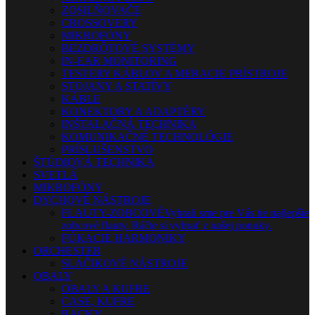
ZOSILŇOVAČE
CROSSOVERY
MIKROFÓNY
BEZDRÔTOVÉ SYSTÉMY
IN-EAR MONITORING
TESTERY KÁBLOV A MERACIE PRÍSTROJE
STOJANY A STATÍVY
KÁBLE
KONEKTORY A ADAPTÉRY
INŠTALAČNÁ TECHNIKA
KOMUNIKAČNÉ TECHNOLÓGIE
PRÍSLUŠENSTVO
ŠTÚDIOVÁ TECHNIKA
SVETLÁ
MIKROFÓNY
DYCHOVÉ NÁSTROJE
FLAUTY-ZOBCOVÉ
Vybrali sme pre Vás tie najlepšie
zobcové flauty. Ráčte si vybrať z našej ponuky.
FÚKACIE HARMONIKY
ORCHESTER
SLÁČIKOVÉ NÁSTROJE
OBALY
OBALY A KUFRE
CASE, KUFRE
RACKY