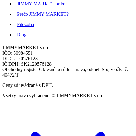
JIMMY MARKET príbeh
Prečo JIMMY MARKET?
Filozofia
Blog
JIMMYMARKET s.r.o.
IČO: 50984551
DIČ: 2120576128
IČ DPH: SK2120576128
Obchodný register Okresného súdu Trnava, oddiel: Sro, vložka č.
40472/T
Ceny sú uvádzané s DPH.
Všetky práva vyhradené. © JIMMYMARKET s.r.o.