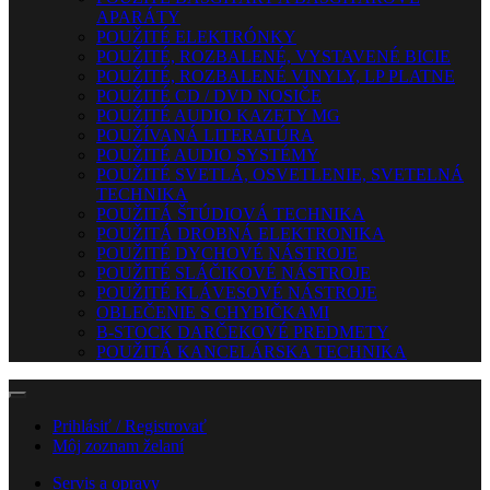
APARÁTY
POUŽITÉ ELEKTRÓNKY
POUŽITÉ, ROZBALENÉ, VYSTAVENÉ BICIE
POUŽITÉ, ROZBALENÉ VINYLY, LP PLATNE
POUŽITÉ CD / DVD NOSIČE
POUŽITÉ AUDIO KAZETY MG
POUŽÍVANÁ LITERATÚRA
POUŽITÉ AUDIO SYSTÉMY
POUŽITÉ SVETLÁ, OSVETLENIE, SVETELNÁ
TECHNIKA
POUŽITÁ ŠTÚDIOVÁ TECHNIKA
POUŽITÁ DROBNÁ ELEKTRONIKA
POUŽITÉ DYCHOVÉ NÁSTROJE
POUŽITÉ SLÁČIKOVÉ NÁSTROJE
POUŽITÉ KLÁVESOVÉ NÁSTROJE
OBLEČENIE S CHYBIČKAMI
B-STOCK DARČEKOVÉ PREDMETY
POUŽITÁ KANCELÁRSKA TECHNIKA
Prihlásiť / Registrovať
Môj zoznam želaní
Servis a opravy