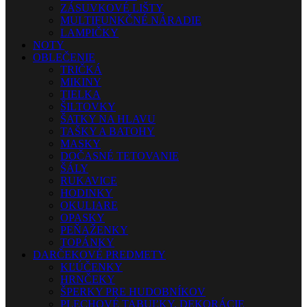
ZÁSUVKOVÉ LIŠTY
MULTIFUNKČNÉ NÁRADIE
LAMPIČKY
NOTY
OBLEČENIE
TRIČKÁ
MIKINY
TIELKA
ŠILTOVKY
ŠATKY NA HLAVU
TAŠKY A BATOHY
MASKY
DOČASNÉ TETOVANIE
ŠÁLY
RUKAVICE
HODINKY
OKULIARE
OPASKY
PEŇAŽENKY
TOPÁNKY
DARČEKOVÉ PREDMETY
KĽÚČENKY
HRNČEKY
ŠPERKY PRE HUDOBNÍKOV
PLECHOVÉ TABUĽKY, DEKORÁCIE