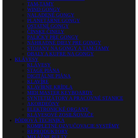
TAM-TAMY
WIND GONGY
NALADENÉ GONGY
PLANETÁRNE GONGY
OSTATNÉ GONGY
ČÍNSKE ČINELY
PALIČKY PRE GONGY
NÁHRADNÉ DIELY PRE GONGY
STOJANY NA GONGY A TAM-TAMY
OBALY A KUFRE NA GONGY
KLÁVESY
KLÁVESY
STAGE PIÁNA
DIGITÁLNE PIÁNA
KLAVÍRE
KLAVÍRNE KRÍDLA
MIDI MASTER KEYBOARDY
SYNTETIZÁTORY A PRACOVNÉ STANICE
AKORDEÓNY
ELEKTRONICKÉ ORGANY
KLÁVESOVÉ ZOSILŇOVAČE
PÓDIOVÁ TECHNIKA
KOMPLETNÉ OZVUČOVACIE SYSTÉMY
REPRODUKTORY
MIXÁŽNE PULTY