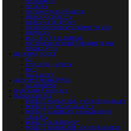
NÁSTROJOV
NÁLEPKY
NAFUKOVACIE NÁSTROJE
OBALY NA TABLETY
OBALY NA TELEFÓNY
NÁSTENNÉ HODINY Z RÔZNYCH VECÍ
ODZNAKY
PLAGÁTY A KALENDÁRE
OSTATNÉ DARČEKOVÉ PREDMETY PRE
MUZIKANTOV
HUDOBNÉ NOSIČE
CD
LP PLATNE – VINYLY
DVD
MG KAZETY
HUDOBNÉ PREHRÁVAČE
GRAMOFÓNY
DARČEKOVÉ POUKAZY
B-STOCK/BAZÁR
POUŽITÉ, ROZBALENÉ, VYSTAVENÉ GITARY
POUŽITÉ GITAROVÉ APARÁTY
POUŽITÉ BASGITARY A BASGITAROVÉ
APARÁTY
POUŽITÉ ELEKTRÓNKY
POUŽITÉ, ROZBALENÉ, VYSTAVENÉ BICIE