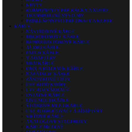
KRYTY
KOMPONENTY PRE RACKY A KUFRE
TRANSPORTNÉ SYSTÉMY
PRÍSLUŠENSTVO PRE OBALY A KUFRE
KÁBLE
NÁSTROJOVÉ KÁBLE
MIKROFÓNOVÉ KÁBLE
REPRODUKTOROVÉ KÁBLE
AUDIO KÁBLE
PATCH KÁBLE
Y ADAPTÉRY
MIDI KÁBLE
DMX A RIADIACE KÁBLE
NAPÁJACIE KÁBLE
ZÁSUVKOVÉ LIŠTY
CEE KONEKTORY
CEE ROZVÁDZAČE
OSTATNÉ KÁBLE
LIVE MULTIKÁBLE
ŠTÚDIOVÉ MULTIKÁBLE
CAT ROZBOČOVAČE A ADAPTÉRY
SIEŤOVÉ KÁBLE
ANALÓGOVÉ STAGEBOXY
KÁBLE METRÁŽ