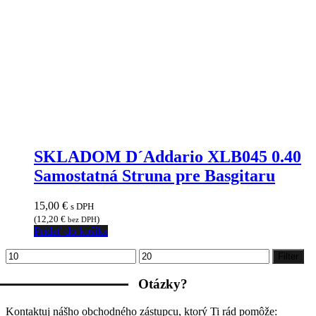
SKLADOM D´Addario XLB045 0.40
Samostatná Struna pre Basgitaru
15,00
€
s DPH
(
12,20
€
)
bez DPH
Pridať do košíka
Minimálna
Maximálna
Filter
cena
cena
Otázky?
Kontaktuj nášho obchodného zástupcu, ktorý Ti rád pomôže: