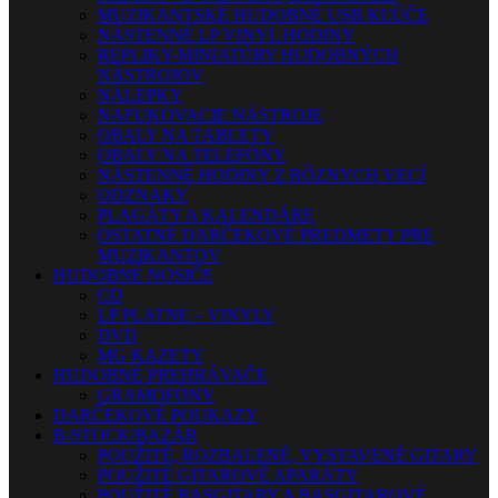
MUZIKANTSKÉ HUDOBNÉ USB KĽÚČE
NÁSTENNÉ LP VINYL HODINY
REPLIKY-MINIATÚRY HUDOBNÝCH
NÁSTROJOV
NÁLEPKY
NAFUKOVACIE NÁSTROJE
OBALY NA TABLETY
OBALY NA TELEFÓNY
NÁSTENNÉ HODINY Z RÔZNYCH VECÍ
ODZNAKY
PLAGÁTY A KALENDÁRE
OSTATNÉ DARČEKOVÉ PREDMETY PRE
MUZIKANTOV
HUDOBNÉ NOSIČE
CD
LP PLATNE – VINYLY
DVD
MG KAZETY
HUDOBNÉ PREHRÁVAČE
GRAMOFÓNY
DARČEKOVÉ POUKAZY
B-STOCK/BAZÁR
POUŽITÉ, ROZBALENÉ, VYSTAVENÉ GITARY
POUŽITÉ GITAROVÉ APARÁTY
POUŽITÉ BASGITARY A BASGITAROVÉ