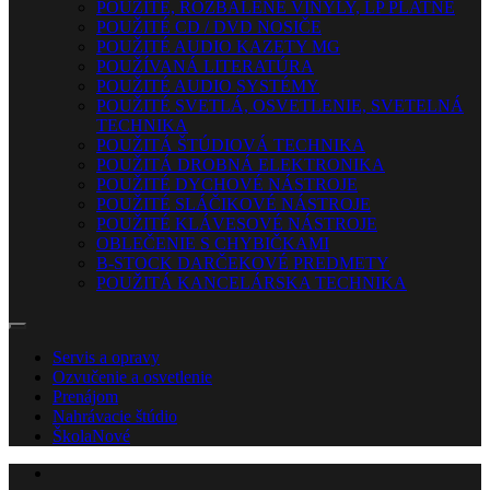
POUŽITÉ, ROZBALENÉ VINYLY, LP PLATNE
POUŽITÉ CD / DVD NOSIČE
POUŽITÉ AUDIO KAZETY MG
POUŽÍVANÁ LITERATÚRA
POUŽITÉ AUDIO SYSTÉMY
POUŽITÉ SVETLÁ, OSVETLENIE, SVETELNÁ
TECHNIKA
POUŽITÁ ŠTÚDIOVÁ TECHNIKA
POUŽITÁ DROBNÁ ELEKTRONIKA
POUŽITÉ DYCHOVÉ NÁSTROJE
POUŽITÉ SLÁČIKOVÉ NÁSTROJE
POUŽITÉ KLÁVESOVÉ NÁSTROJE
OBLEČENIE S CHYBIČKAMI
B-STOCK DARČEKOVÉ PREDMETY
POUŽITÁ KANCELÁRSKA TECHNIKA
Servis a opravy
Ozvučenie a osvetlenie
Prenájom
Nahrávacie štúdio
Škola
Nové