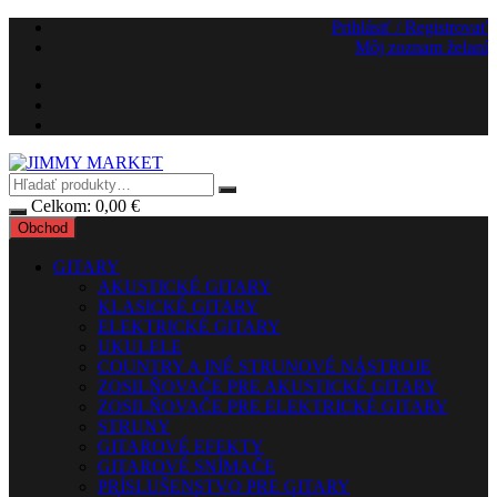
Preskočiť
Prihlásiť / Registrovať
na
Môj zoznam želaní
obsah
Celkom:
0,00
€
Obchod
GITARY
AKUSTICKÉ GITARY
KLASICKÉ GITARY
ELEKTRICKÉ GITARY
UKULELE
COUNTRY A INÉ STRUNOVÉ NÁSTROJE
ZOSILŇOVAČE PRE AKUSTICKÉ GITARY
ZOSILŇOVAČE PRE ELEKTRICKÉ GITARY
STRUNY
GITAROVÉ EFEKTY
GITAROVÉ SNÍMAČE
PRÍSLUŠENSTVO PRE GITARY