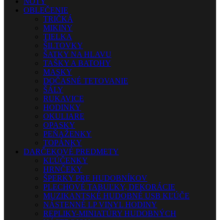
NOTY
OBLEČENIE
TRIČKÁ
MIKINY
TIELKA
ŠILTOVKY
ŠATKY NA HLAVU
TAŠKY A BATOHY
MASKY
DOČASNÉ TETOVANIE
ŠÁLY
RUKAVICE
HODINKY
OKULIARE
OPASKY
PEŇAŽENKY
TOPÁNKY
DARČEKOVÉ PREDMETY
KĽÚČENKY
HRNČEKY
ŠPERKY PRE HUDOBNÍKOV
PLECHOVÉ TABUĽKY, DEKORÁCIE
MUZIKANTSKÉ HUDOBNÉ USB KĽÚČE
NÁSTENNÉ LP VINYL HODINY
REPLIKY-MINIATÚRY HUDOBNÝCH