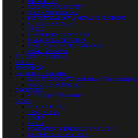
MIKROFÓNY
BEZDRÔTOVÉ SYSTÉMY
IN-EAR MONITORING
TESTERY KÁBLOV A MERACIE PRÍSTROJE
STOJANY A STATÍVY
KÁBLE
KONEKTORY A ADAPTÉRY
INŠTALAČNÁ TECHNIKA
KOMUNIKAČNÉ TECHNOLÓGIE
PRÍSLUŠENSTVO
ŠTÚDIOVÁ TECHNIKA
SVETLÁ
MIKROFÓNY
DYCHOVÉ NÁSTROJE
FLAUTY-ZOBCOVÉ
Vybrali sme pre Vás tie najlepšie 
FÚKACIE HARMONIKY
ORCHESTER
SLÁČIKOVÉ NÁSTROJE
OBALY
OBALY A KUFRE
CASE, KUFRE
RACKY
KRYTY
KOMPONENTY PRE RACKY A KUFRE
TRANSPORTNÉ SYSTÉMY