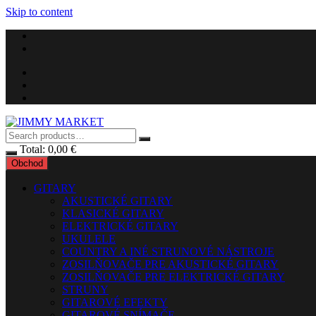
Skip to content
Total:
0,00
€
Obchod
GITARY
AKUSTICKÉ GITARY
KLASICKÉ GITARY
ELEKTRICKÉ GITARY
UKULELE
COUNTRY A INÉ STRUNOVÉ NÁSTROJE
ZOSILŇOVAČE PRE AKUSTICKÉ GITARY
ZOSILŇOVAČE PRE ELEKTRICKÉ GITARY
STRUNY
GITAROVÉ EFEKTY
GITAROVÉ SNÍMAČE