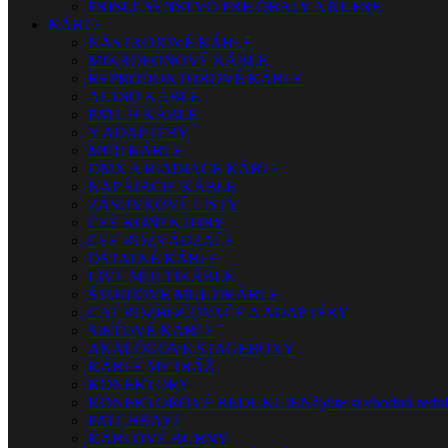
PRÍSLUŠENSTVO PRE OBALY A KUFRE
KÁBLE
NÁSTROJOVÉ KÁBLE
MIKROFÓNOVÉ KÁBLE
REPRODUKTOROVÉ KÁBLE
AUDIO KÁBLE
PATCH KÁBLE
Y ADAPTÉRY
MIDI KÁBLE
DMX A RIADIACE KÁBLE
NAPÁJACIE KÁBLE
ZÁSUVKOVÉ LIŠTY
CEE KONEKTORY
CEE ROZVÁDZAČE
OSTATNÉ KÁBLE
LIVE MULTIKÁBLE
ŠTÚDIOVÉ MULTIKÁBLE
CAT ROZBOČOVAČE A ADAPTÉRY
SIEŤOVÉ KÁBLE
ANALÓGOVÉ STAGEBOXY
KÁBLE METRÁŽ
KONEKTORY
KONEKTOROVÉ REDUKCIE
Nájdite si vhodnú reduk
PATCHBAYE
KÁBLOVÉ BUBNY