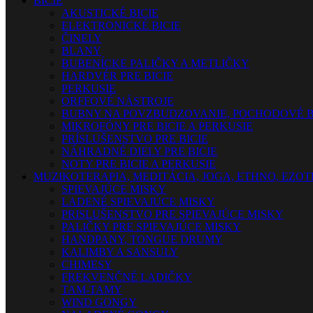
BICIE
AKUSTICKÉ BICIE
ELEKTRONICKÉ BICIE
ČINELY
BLANY
BUBENÍCKE PALIČKY A METLIČKY
HARDVÉR PRE BICIE
PERKUSIE
ORFFOVÉ NÁSTROJE
BUBNY NA POVZBUDZOVANIE, POCHODOVÉ B
MIKROFÓNY PRE BICIE A PERKUSIE
PRÍSLUŠENSTVO PRE BICIE
NÁHRADNÉ DIELY PRE BICIE
NOTY PRE BICIE A PERKUSIE
MUZIKOTERAPIA, MEDITÁCIA, JOGA, ETHNO, EZO
SPIEVAJÚCE MISKY
LADENÉ SPIEVAJÚCE MISKY
PRISLUŠENSTVO PRE SPIEVAJÚCE MISKY
PALIČKY PRE SPIEVAJÚCE MISKY
HANDPANY, TONGUE DRUMY
KALIMBY A SANSULY
CHIMESY
FREKVENČNÉ LADIČKY
TAM-TAMY
WIND GONGY