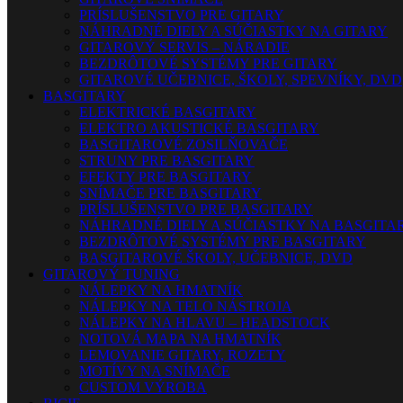
PRÍSLUŠENSTVO PRE GITARY
NÁHRADNÉ DIELY A SÚČIASTKY NA GITARY
GITAROVÝ SERVIS – NÁRADIE
BEZDRÔTOVÉ SYSTÉMY PRE GITARY
GITAROVÉ UČEBNICE, ŠKOLY, SPEVNÍKY, DVD
BASGITARY
ELEKTRICKÉ BASGITARY
ELEKTRO AKUSTICKÉ BASGITARY
BASGITAROVÉ ZOSILŇOVAČE
STRUNY PRE BASGITARY
EFEKTY PRE BASGITARY
SNÍMAČE PRE BASGITARY
PRÍSLUŠENSTVO PRE BASGITARY
NÁHRADNÉ DIELY A SÚČIASTKY NA BASGITA
BEZDRÔTOVÉ SYSTÉMY PRE BASGITARY
BASGITAROVÉ ŠKOLY, UČEBNICE, DVD
GITAROVÝ TUNING
NÁLEPKY NA HMATNÍK
NÁLEPKY NA TELO NÁSTROJA
NÁLEPKY NA HLAVU – HEADSTOCK
NOTOVÁ MAPA NA HMATNÍK
LEMOVANIE GITARY, ROZETY
MOTÍVY NA SNÍMAČE
CUSTOM VÝROBA