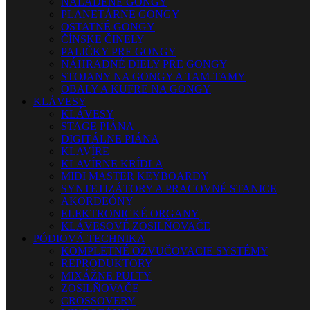
NALADENÉ GONGY
PLANETÁRNE GONGY
OSTATNÉ GONGY
ČÍNSKE ČINELY
PALIČKY PRE GONGY
NÁHRADNÉ DIELY PRE GONGY
STOJANY NA GONGY A TAM-TAMY
OBALY A KUFRE NA GONGY
KLÁVESY
KLÁVESY
STAGE PIÁNA
DIGITÁLNE PIÁNA
KLAVÍRE
KLAVÍRNE KRÍDLA
MIDI MASTER KEYBOARDY
SYNTETIZÁTORY A PRACOVNÉ STANICE
AKORDEÓNY
ELEKTRONICKÉ ORGANY
KLÁVESOVÉ ZOSILŇOVAČE
PÓDIOVÁ TECHNIKA
KOMPLETNÉ OZVUČOVACIE SYSTÉMY
REPRODUKTORY
MIXÁŽNE PULTY
ZOSILŇOVAČE
CROSSOVERY