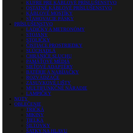
KUFRE PRE KÁBLOVÉ PRÍSLUŠENSTVO
OSTATNÉ KÁBLOVÉ PRÍSLUŠENSTVO
KÁBLOVÉ MOSTÍKY
SŤAHOVACIE PÁSKY
PRÍSLUŠENSTVO
LADIČKY A METRONÓMY
STOJANY
STOLIČKY
ČISTIACE PROSTRIEDKY
SLÚCHADLÁ
CHRÁNIČE SLUCHU
PAMÄŤOVÉ MÉDIÁ
SIEŤOVÉ ADAPTÉRY
BATÉRIE A NABÍJAČKY
ROZVÁDZAČE
ZÁSUVKOVÉ LIŠTY
MULTIFUNKČNÉ NÁRADIE
LAMPIČKY
NOTY
OBLEČENIE
TRIČKÁ
MIKINY
TIELKA
ŠILTOVKY
ŠATKY NA HLAVU