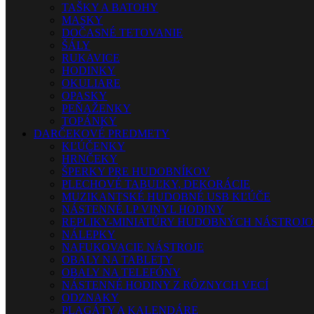
TAŠKY A BATOHY
MASKY
DOČASNÉ TETOVANIE
ŠÁLY
RUKAVICE
HODINKY
OKULIARE
OPASKY
PEŇAŽENKY
TOPÁNKY
DARČEKOVÉ PREDMETY
KĽÚČENKY
HRNČEKY
ŠPERKY PRE HUDOBNÍKOV
PLECHOVÉ TABUĽKY, DEKORÁCIE
MUZIKANTSKÉ HUDOBNÉ USB KĽÚČE
NÁSTENNÉ LP VINYL HODINY
REPLIKY-MINIATÚRY HUDOBNÝCH NÁSTROJ
NÁLEPKY
NAFUKOVACIE NÁSTROJE
OBALY NA TABLETY
OBALY NA TELEFÓNY
NÁSTENNÉ HODINY Z RÔZNYCH VECÍ
ODZNAKY
PLAGÁTY A KALENDÁRE