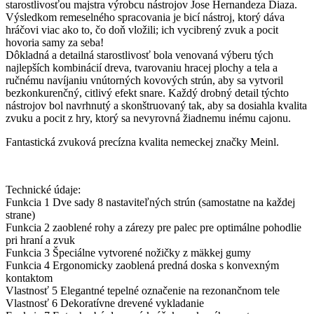
starostlivosťou majstra výrobcu nástrojov Jose Hernandeza Diaza.
Výsledkom remeselného spracovania je bicí nástroj, ktorý dáva
hráčovi viac ako to, čo doň vložili; ich vycibrený zvuk a pocit
hovoria samy za seba!
Dôkladná a detailná starostlivosť bola venovaná výberu tých
najlepších kombinácií dreva, tvarovaniu hracej plochy a tela a
ručnému navíjaniu vnútorných kovových strún, aby sa vytvoril
bezkonkurenčný, citlivý efekt snare. Každý drobný detail týchto
nástrojov bol navrhnutý a skonštruovaný tak, aby sa dosiahla kvalita
zvuku a pocit z hry, ktorý sa nevyrovná žiadnemu inému cajonu.
Fantastická zvuková precízna kvalita nemeckej značky Meinl.
Technické údaje:
Funkcia 1 Dve sady 8 nastaviteľných strún (samostatne na každej
strane)
Funkcia 2 zaoblené rohy a zárezy pre palec pre optimálne pohodlie
pri hraní a zvuk
Funkcia 3 Špeciálne vytvorené nožičky z mäkkej gumy
Funkcia 4 Ergonomicky zaoblená predná doska s konvexným
kontaktom
Vlastnosť 5 Elegantné tepelné označenie na rezonančnom tele
Vlastnosť 6 Dekoratívne drevené vykladanie