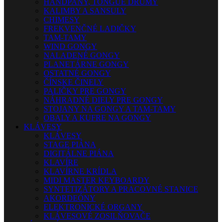
HANDPANY, TONGUE DRUMY
KALIMBY A SANSULY
CHIMESY
FREKVENČNÉ LADIČKY
TAM-TAMY
WIND GONGY
NALADENÉ GONGY
PLANETÁRNE GONGY
OSTATNÉ GONGY
ČÍNSKE ČINELY
PALIČKY PRE GONGY
NÁHRADNÉ DIELY PRE GONGY
STOJANY NA GONGY A TAM-TAMY
OBALY A KUFRE NA GONGY
KLÁVESY
KLÁVESY
STAGE PIÁNA
DIGITÁLNE PIÁNA
KLAVÍRE
KLAVÍRNE KRÍDLA
MIDI MASTER KEYBOARDY
SYNTETIZÁTORY A PRACOVNÉ STANICE
AKORDEÓNY
ELEKTRONICKÉ ORGANY
KLÁVESOVÉ ZOSILŇOVAČE