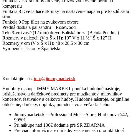
Funkcia 7 Extra hrubý drevený krúžok zvukového portu na
kompresiu
Funkcia 8 Dve ladiace skrutky na nastavenie napätia pre každú sadu
strún
Funkcia 9 Pop filter na zvukovom otvore
Predná doska z palisandru – Rosewood
Telo 9-vrstvové (12 mm) drevo Baltská breza (Betula Pendula)
Rozmery v palcoch (V x Š x H): 19” V x 11 ½” Š x 12” H
Rozmery v cm (V x Š x H): 48 x 28,5 x 30 cm
Vyrobené s láskou v Španielsku
Kontaktujte nás:
info@jimmymarket.sk
Hudobný e-shop JIMMY MARKET ponúka hudobné nástroje,
príslušenstvo a darčekové predmety pre muzikantov, milovníkov
koncertov, festivalov a celkovo hudby. Hudobné nástroje, originálne
oblečenie, darčeky, doplnky, poradenstvo a veľa ďalšieho.
Jimmymarket.sk – Professional Music Store, Hurbanova 542,
90501
Pri nákupe nad 100€ dodanie pre SR ZDARMA
Pre viac informácií a v prípade, že ste nenašli produkt ktorý