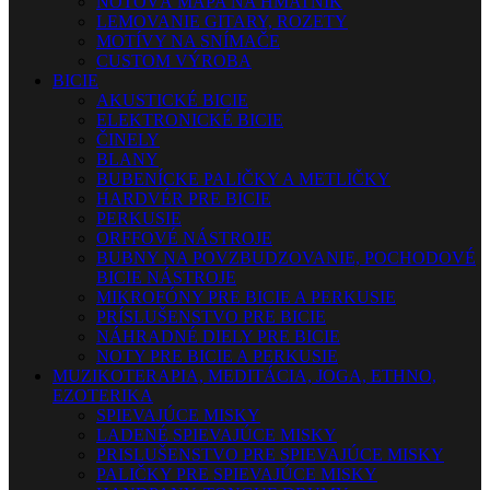
NOTOVÁ MAPA NA HMATNÍK
LEMOVANIE GITARY, ROZETY
MOTÍVY NA SNÍMAČE
CUSTOM VÝROBA
BICIE
AKUSTICKÉ BICIE
ELEKTRONICKÉ BICIE
ČINELY
BLANY
BUBENÍCKE PALIČKY A METLIČKY
HARDVÉR PRE BICIE
PERKUSIE
ORFFOVÉ NÁSTROJE
BUBNY NA POVZBUDZOVANIE, POCHODOVÉ
BICIE NÁSTROJE
MIKROFÓNY PRE BICIE A PERKUSIE
PRÍSLUŠENSTVO PRE BICIE
NÁHRADNÉ DIELY PRE BICIE
NOTY PRE BICIE A PERKUSIE
MUZIKOTERAPIA, MEDITÁCIA, JOGA, ETHNO,
EZOTERIKA
SPIEVAJÚCE MISKY
LADENÉ SPIEVAJÚCE MISKY
PRISLUŠENSTVO PRE SPIEVAJÚCE MISKY
PALIČKY PRE SPIEVAJÚCE MISKY