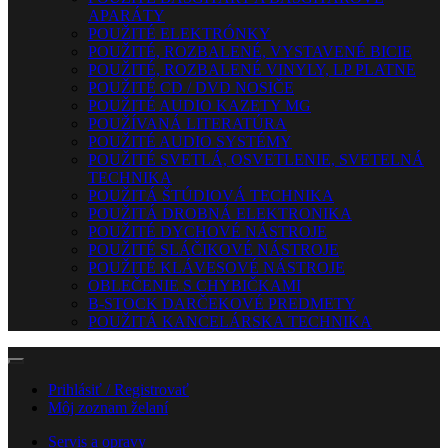
APARÁTY
POUŽITÉ ELEKTRÓNKY
POUŽITÉ, ROZBALENÉ, VYSTAVENÉ BICIE
POUŽITÉ, ROZBALENÉ VINYLY, LP PLATNE
POUŽITÉ CD / DVD NOSIČE
POUŽITÉ AUDIO KAZETY MG
POUŽÍVANÁ LITERATÚRA
POUŽITÉ AUDIO SYSTÉMY
POUŽITÉ SVETLÁ, OSVETLENIE, SVETELNÁ
TECHNIKA
POUŽITÁ ŠTÚDIOVÁ TECHNIKA
POUŽITÁ DROBNÁ ELEKTRONIKA
POUŽITÉ DYCHOVÉ NÁSTROJE
POUŽITÉ SLÁČIKOVÉ NÁSTROJE
POUŽITÉ KLÁVESOVÉ NÁSTROJE
OBLEČENIE S CHYBIČKAMI
B-STOCK DARČEKOVÉ PREDMETY
POUŽITÁ KANCELÁRSKA TECHNIKA
Prihlásiť / Registrovať
Môj zoznam želaní
Servis a opravy