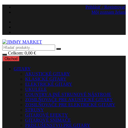
Preskočiť
Prihlásiť / Registrovať
na
Môj zoznam želaní
obsah
Celkom:
0,00
€
Obchod
GITARY
AKUSTICKÉ GITARY
KLASICKÉ GITARY
ELEKTRICKÉ GITARY
UKULELE
COUNTRY A INÉ STRUNOVÉ NÁSTROJE
ZOSILŇOVAČE PRE AKUSTICKÉ GITARY
ZOSILŇOVAČE PRE ELEKTRICKÉ GITARY
STRUNY
GITAROVÉ EFEKTY
GITAROVÉ SNÍMAČE
PRÍSLUŠENSTVO PRE GITARY