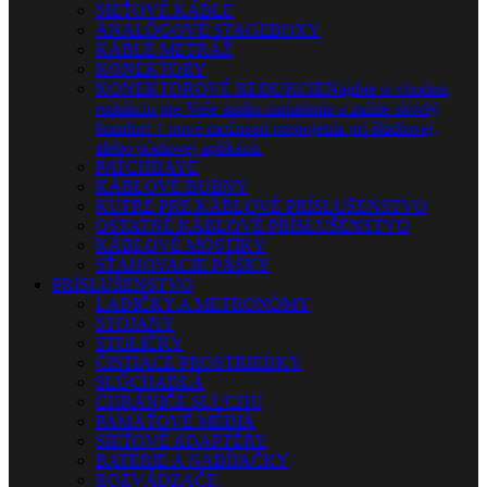
SIEŤOVÉ KÁBLE
ANALÓGOVÉ STAGEBOXY
KÁBLE METRÁŽ
KONEKTORY
KONEKTOROVÉ REDUKCIE
Nájdite si vhodnú
redukciu pre Vaše audio zariadenie a zažite skvelý
komfort + nové možnosti prepojenia pri štúdiovej,
alebo pódiovej aplikácii.
PATCHBAYE
KÁBLOVÉ BUBNY
KUFRE PRE KÁBLOVÉ PRÍSLUŠENSTVO
OSTATNÉ KÁBLOVÉ PRÍSLUŠENSTVO
KÁBLOVÉ MOSTÍKY
SŤAHOVACIE PÁSKY
PRÍSLUŠENSTVO
LADIČKY A METRONÓMY
STOJANY
STOLIČKY
ČISTIACE PROSTRIEDKY
SLÚCHADLÁ
CHRÁNIČE SLUCHU
PAMÄŤOVÉ MÉDIÁ
SIEŤOVÉ ADAPTÉRY
BATÉRIE A NABÍJAČKY
ROZVÁDZAČE