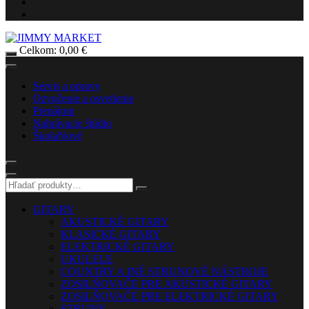
Celkom:
0,00
€
Servis a opravy
Ozvučenie a osvetlenie
Prenájom
Nahrávacie štúdio
Škola
Nové
GITARY
AKUSTICKÉ GITARY
KLASICKÉ GITARY
ELEKTRICKÉ GITARY
UKULELE
COUNTRY A INÉ STRUNOVÉ NÁSTROJE
ZOSILŇOVAČE PRE AKUSTICKÉ GITARY
ZOSILŇOVAČE PRE ELEKTRICKÉ GITARY
STRUNY