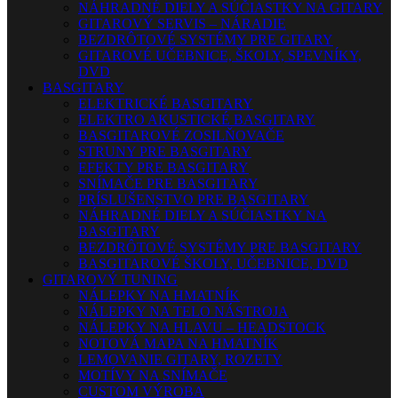
NÁHRADNÉ DIELY A SÚČIASTKY NA GITARY
GITAROVÝ SERVIS – NÁRADIE
BEZDRÔTOVÉ SYSTÉMY PRE GITARY
GITAROVÉ UČEBNICE, ŠKOLY, SPEVNÍKY,
DVD
BASGITARY
ELEKTRICKÉ BASGITARY
ELEKTRO AKUSTICKÉ BASGITARY
BASGITAROVÉ ZOSILŇOVAČE
STRUNY PRE BASGITARY
EFEKTY PRE BASGITARY
SNÍMAČE PRE BASGITARY
PRÍSLUŠENSTVO PRE BASGITARY
NÁHRADNÉ DIELY A SÚČIASTKY NA
BASGITARY
BEZDRÔTOVÉ SYSTÉMY PRE BASGITARY
BASGITAROVÉ ŠKOLY, UČEBNICE, DVD
GITAROVÝ TUNING
NÁLEPKY NA HMATNÍK
NÁLEPKY NA TELO NÁSTROJA
NÁLEPKY NA HLAVU – HEADSTOCK
NOTOVÁ MAPA NA HMATNÍK
LEMOVANIE GITARY, ROZETY
MOTÍVY NA SNÍMAČE
CUSTOM VÝROBA