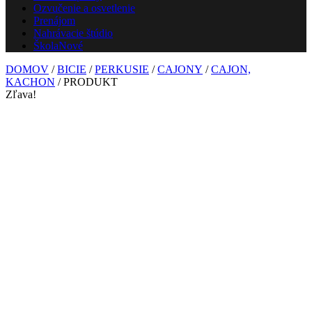
Ozvučenie a osvetlenie
Prenájom
Nahrávacie štúdio
Škola
Nové
DOMOV
/
BICIE
/
PERKUSIE
/
CAJONY
/
CAJON,
KACHON
/ PRODUKT
Zľava!