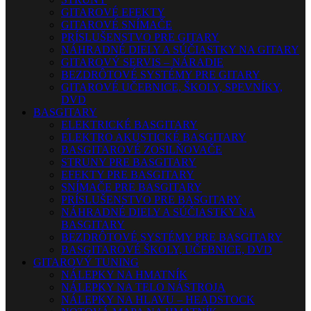
GITAROVÉ EFEKTY
GITAROVÉ SNÍMAČE
PRÍSLUŠENSTVO PRE GITARY
NÁHRADNÉ DIELY A SÚČIASTKY NA GITARY
GITAROVÝ SERVIS – NÁRADIE
BEZDRÔTOVÉ SYSTÉMY PRE GITARY
GITAROVÉ UČEBNICE, ŠKOLY, SPEVNÍKY,
DVD
BASGITARY
ELEKTRICKÉ BASGITARY
ELEKTRO AKUSTICKÉ BASGITARY
BASGITAROVÉ ZOSILŇOVAČE
STRUNY PRE BASGITARY
EFEKTY PRE BASGITARY
SNÍMAČE PRE BASGITARY
PRÍSLUŠENSTVO PRE BASGITARY
NÁHRADNÉ DIELY A SÚČIASTKY NA
BASGITARY
BEZDRÔTOVÉ SYSTÉMY PRE BASGITARY
BASGITAROVÉ ŠKOLY, UČEBNICE, DVD
GITAROVÝ TUNING
NÁLEPKY NA HMATNÍK
NÁLEPKY NA TELO NÁSTROJA
NÁLEPKY NA HLAVU – HEADSTOCK