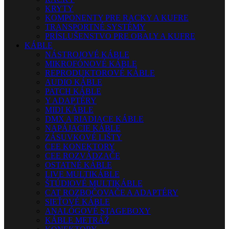
KRYTY
KOMPONENTY PRE RACKY A KUFRE
TRANSPORTNÉ SYSTÉMY
PRÍSLUŠENSTVO PRE OBALY A KUFRE
KÁBLE
NÁSTROJOVÉ KÁBLE
MIKROFÓNOVÉ KÁBLE
REPRODUKTOROVÉ KÁBLE
AUDIO KÁBLE
PATCH KÁBLE
Y ADAPTÉRY
MIDI KÁBLE
DMX A RIADIACE KÁBLE
NAPÁJACIE KÁBLE
ZÁSUVKOVÉ LIŠTY
CEE KONEKTORY
CEE ROZVÁDZAČE
OSTATNÉ KÁBLE
LIVE MULTIKÁBLE
ŠTÚDIOVÉ MULTIKÁBLE
CAT ROZBOČOVAČE A ADAPTÉRY
SIEŤOVÉ KÁBLE
ANALÓGOVÉ STAGEBOXY
KÁBLE METRÁŽ