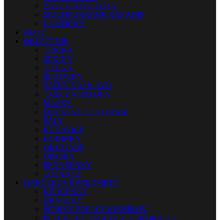
ZÁSUVKOVÉ LIŠTY
MULTIFUNKČNÉ NÁRADIE
LAMPIČKY
NOTY
OBLEČENIE
TRIČKÁ
MIKINY
TIELKA
ŠILTOVKY
ŠATKY NA HLAVU
TAŠKY A BATOHY
MASKY
DOČASNÉ TETOVANIE
ŠÁLY
RUKAVICE
HODINKY
OKULIARE
OPASKY
PEŇAŽENKY
TOPÁNKY
DARČEKOVÉ PREDMETY
KĽÚČENKY
HRNČEKY
ŠPERKY PRE HUDOBNÍKOV
PLECHOVÉ TABUĽKY, DEKORÁCIE