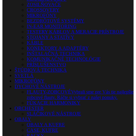
ZOSILŇOVAČE
CROSSOVERY
MIKROFÓNY
BEZDRÔTOVÉ SYSTÉMY
IN-EAR MONITORING
TESTERY KÁBLOV A MERACIE PRÍSTROJE
STOJANY A STATÍVY
KÁBLE
KONEKTORY A ADAPTÉRY
INŠTALAČNÁ TECHNIKA
KOMUNIKAČNÉ TECHNOLÓGIE
PRÍSLUŠENSTVO
ŠTÚDIOVÁ TECHNIKA
SVETLÁ
MIKROFÓNY
DYCHOVÉ NÁSTROJE
FLAUTY-ZOBCOVÉ
Vybrali sme pre Vás tie najlepšie
zobcové flauty. Ráčte si vybrať z našej ponuky.
FÚKACIE HARMONIKY
ORCHESTER
SLÁČIKOVÉ NÁSTROJE
OBALY
OBALY A KUFRE
CASE, KUFRE
RACKY