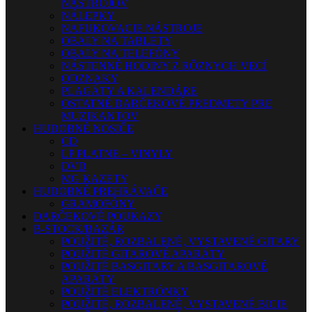
NÁSTROJOV
NÁLEPKY
NAFUKOVACIE NÁSTROJE
OBALY NA TABLETY
OBALY NA TELEFÓNY
NÁSTENNÉ HODINY Z RÔZNYCH VECÍ
ODZNAKY
PLAGÁTY A KALENDÁRE
OSTATNÉ DARČEKOVÉ PREDMETY PRE
MUZIKANTOV
HUDOBNÉ NOSIČE
CD
LP PLATNE – VINYLY
DVD
MG KAZETY
HUDOBNÉ PREHRÁVAČE
GRAMOFÓNY
DARČEKOVÉ POUKAZY
B-STOCK/BAZÁR
POUŽITÉ, ROZBALENÉ, VYSTAVENÉ GITARY
POUŽITÉ GITAROVÉ APARÁTY
POUŽITÉ BASGITARY A BASGITAROVÉ
APARÁTY
POUŽITÉ ELEKTRÓNKY
POUŽITÉ, ROZBALENÉ, VYSTAVENÉ BICIE