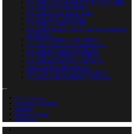
POUŽITÉ, ROZBALENÉ VINYLY, LP PLATNE
POUŽITÉ CD / DVD NOSIČE
POUŽITÉ AUDIO KAZETY MG
POUŽÍVANÁ LITERATÚRA
POUŽITÉ AUDIO SYSTÉMY
POUŽITÉ SVETLÁ, OSVETLENIE, SVETELNÁ
TECHNIKA
POUŽITÁ ŠTÚDIOVÁ TECHNIKA
POUŽITÁ DROBNÁ ELEKTRONIKA
POUŽITÉ DYCHOVÉ NÁSTROJE
POUŽITÉ SLÁČIKOVÉ NÁSTROJE
POUŽITÉ KLÁVESOVÉ NÁSTROJE
OBLEČENIE S CHYBIČKAMI
B-STOCK DARČEKOVÉ PREDMETY
POUŽITÁ KANCELÁRSKA TECHNIKA
Servis a opravy
Ozvučenie a osvetlenie
Prenájom
Nahrávacie štúdio
Škola
Nové