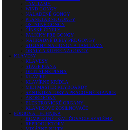
TAM-TAMY
WIND GONGY
NALADENÉ GONGY
PLANETÁRNE GONGY
OSTATNÉ GONGY
ČÍNSKE ČINELY
PALIČKY PRE GONGY
NÁHRADNÉ DIELY PRE GONGY
STOJANY NA GONGY A TAM-TAMY
OBALY A KUFRE NA GONGY
KLÁVESY
KLÁVESY
STAGE PIÁNA
DIGITÁLNE PIÁNA
KLAVÍRE
KLAVÍRNE KRÍDLA
MIDI MASTER KEYBOARDY
SYNTETIZÁTORY A PRACOVNÉ STANICE
AKORDEÓNY
ELEKTRONICKÉ ORGANY
KLÁVESOVÉ ZOSILŇOVAČE
PÓDIOVÁ TECHNIKA
KOMPLETNÉ OZVUČOVACIE SYSTÉMY
REPRODUKTORY
MIXÁŽNE PULTY