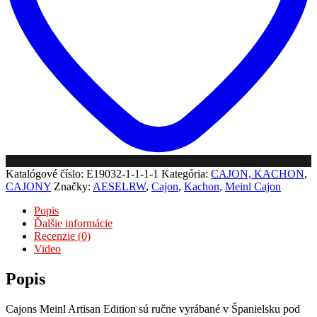
Line
-
Palisander
Katalógové číslo:
E19032-1-1-1-1
Kategória:
CAJON, KACHON
,
CAJONY
Značky:
AESELRW
,
Cajon
,
Kachon
,
Meinl Cajon
Popis
Ďalšie informácie
Recenzie (0)
Video
Popis
Cajons Meinl Artisan Edition sú ručne vyrábané v Španielsku pod