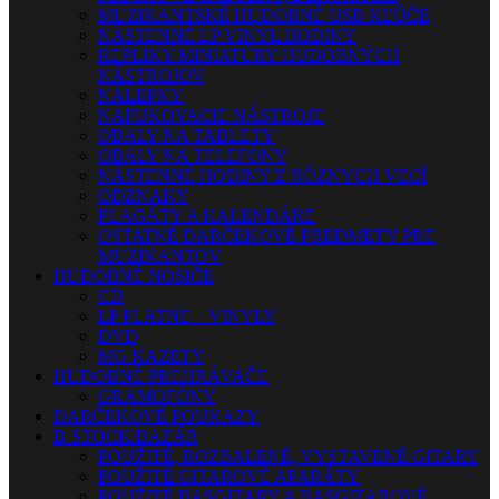
MUZIKANTSKÉ HUDOBNÉ USB KĽÚČE
NÁSTENNÉ LP VINYL HODINY
REPLIKY-MINIATÚRY HUDOBNÝCH
NÁSTROJOV
NÁLEPKY
NAFUKOVACIE NÁSTROJE
OBALY NA TABLETY
OBALY NA TELEFÓNY
NÁSTENNÉ HODINY Z RÔZNYCH VECÍ
ODZNAKY
PLAGÁTY A KALENDÁRE
OSTATNÉ DARČEKOVÉ PREDMETY PRE
MUZIKANTOV
HUDOBNÉ NOSIČE
CD
LP PLATNE – VINYLY
DVD
MG KAZETY
HUDOBNÉ PREHRÁVAČE
GRAMOFÓNY
DARČEKOVÉ POUKAZY
B-STOCK/BAZÁR
POUŽITÉ, ROZBALENÉ, VYSTAVENÉ GITARY
POUŽITÉ GITAROVÉ APARÁTY
POUŽITÉ BASGITARY A BASGITAROVÉ