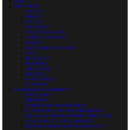
NOTY
OBLEČENIE
TRIČKÁ
MIKINY
TIELKA
ŠILTOVKY
ŠATKY NA HLAVU
TAŠKY A BATOHY
MASKY
DOČASNÉ TETOVANIE
ŠÁLY
RUKAVICE
HODINKY
OKULIARE
OPASKY
PEŇAŽENKY
TOPÁNKY
DARČEKOVÉ PREDMETY
KĽÚČENKY
HRNČEKY
ŠPERKY PRE HUDOBNÍKOV
PLECHOVÉ TABUĽKY, DEKORÁCIE
MUZIKANTSKÉ HUDOBNÉ USB KĽÚČE
NÁSTENNÉ LP VINYL HODINY
REPLIKY-MINIATÚRY HUDOBNÝCH