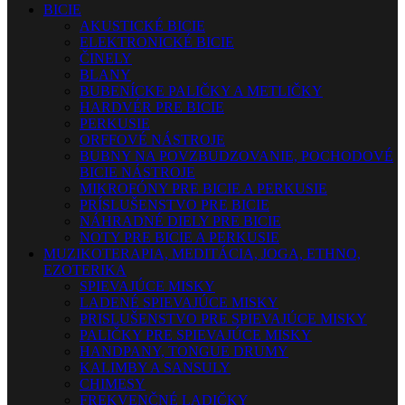
BICIE
AKUSTICKÉ BICIE
ELEKTRONICKÉ BICIE
ČINELY
BLANY
BUBENÍCKE PALIČKY A METLIČKY
HARDVÉR PRE BICIE
PERKUSIE
ORFFOVÉ NÁSTROJE
BUBNY NA POVZBUDZOVANIE, POCHODOVÉ
BICIE NÁSTROJE
MIKROFÓNY PRE BICIE A PERKUSIE
PRÍSLUŠENSTVO PRE BICIE
NÁHRADNÉ DIELY PRE BICIE
NOTY PRE BICIE A PERKUSIE
MUZIKOTERAPIA, MEDITÁCIA, JOGA, ETHNO,
EZOTERIKA
SPIEVAJÚCE MISKY
LADENÉ SPIEVAJÚCE MISKY
PRISLUŠENSTVO PRE SPIEVAJÚCE MISKY
PALIČKY PRE SPIEVAJÚCE MISKY
HANDPANY, TONGUE DRUMY
KALIMBY A SANSULY
CHIMESY
FREKVENČNÉ LADIČKY