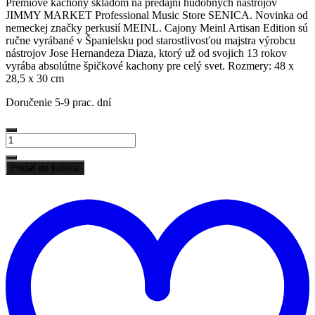
Prémiové kachony skladom na predajni hudobných nástrojov
629,90 €.
619,50 €.
JIMMY MARKET Professional Music Store SENICA. Novinka od
nemeckej značky perkusií MEINL. Cajony Meinl Artisan Edition sú
ručne vyrábané v Španielsku pod starostlivosťou majstra výrobcu
nástrojov Jose Hernandeza Diaza, ktorý už od svojich 13 rokov
vyrába absolútne špičkové kachony pre celý svet. Rozmery: 48 x
28,5 x 30 cm
Doručenie 5-9 prac. dní
množstvo
Skvele
znejúci
Pridať do košíka
značkový
P
MEINL
d
CAJON
z
MEINL
ž
Percussion
Artisan
Edition
Series
String
Cajon
Seguiriya