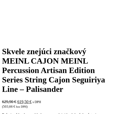
Skvele znejúci značkový
MEINL CAJON MEINL
Percussion Artisan Edition
Series String Cajon Seguiriya
Line – Palisander
Pôvodná
Aktuálna
629,90
€
619,50
€
s DPH
cena
cena
(
503,66
€
)
bez DPH
bola:
je: