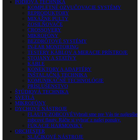
PÓDIOVÁ TECHNIKA
KOMPLETNÉ OZVUČOVACIE SYSTÉMY
REPRODUKTORY
MIXÁŽNE PULTY
ZOSILŇOVAČE
CROSSOVERY
MIKROFÓNY
BEZDRÔTOVÉ SYSTÉMY
IN-EAR MONITORING
TESTERY KÁBLOV A MERACIE PRÍSTROJE
STOJANY A STATÍVY
KÁBLE
KONEKTORY A ADAPTÉRY
INŠTALAČNÁ TECHNIKA
KOMUNIKAČNÉ TECHNOLÓGIE
PRÍSLUŠENSTVO
ŠTÚDIOVÁ TECHNIKA
SVETLÁ
MIKROFÓNY
DYCHOVÉ NÁSTROJE
FLAUTY-ZOBCOVÉ
Vybrali sme pre Vás tie najlepšie
zobcové flauty. Ráčte si vybrať z našej ponuky.
FÚKACIE HARMONIKY
ORCHESTER
SLÁČIKOVÉ NÁSTROJE