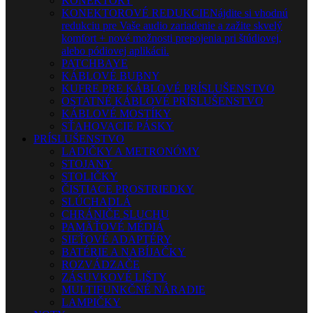
KONEKTORY
KONEKTOROVÉ REDUKCIE
Nájdite si vhodnú
redukciu pre Vaše audio zariadenie a zažite skvelý
komfort + nové možnosti prepojenia pri štúdiovej,
alebo pódiovej aplikácii.
PATCHBAYE
KÁBLOVÉ BUBNY
KUFRE PRE KÁBLOVÉ PRÍSLUŠENSTVO
OSTATNÉ KÁBLOVÉ PRÍSLUŠENSTVO
KÁBLOVÉ MOSTÍKY
SŤAHOVACIE PÁSKY
PRÍSLUŠENSTVO
LADIČKY A METRONÓMY
STOJANY
STOLIČKY
ČISTIACE PROSTRIEDKY
SLÚCHADLÁ
CHRÁNIČE SLUCHU
PAMÄŤOVÉ MÉDIÁ
SIEŤOVÉ ADAPTÉRY
BATÉRIE A NABÍJAČKY
ROZVÁDZAČE
ZÁSUVKOVÉ LIŠTY
MULTIFUNKČNÉ NÁRADIE
LAMPIČKY