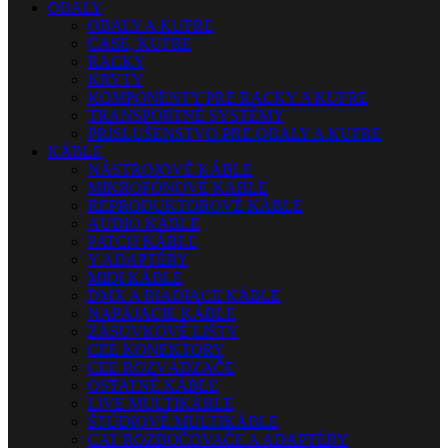
OBALY
OBALY A KUFRE
CASE, KUFRE
RACKY
KRYTY
KOMPONENTY PRE RACKY A KUFRE
TRANSPORTNÉ SYSTÉMY
PRÍSLUŠENSTVO PRE OBALY A KUFRE
KÁBLE
NÁSTROJOVÉ KÁBLE
MIKROFÓNOVÉ KÁBLE
REPRODUKTOROVÉ KÁBLE
AUDIO KÁBLE
PATCH KÁBLE
Y ADAPTÉRY
MIDI KÁBLE
DMX A RIADIACE KÁBLE
NAPÁJACIE KÁBLE
ZÁSUVKOVÉ LIŠTY
CEE KONEKTORY
CEE ROZVÁDZAČE
OSTATNÉ KÁBLE
LIVE MULTIKÁBLE
ŠTÚDIOVÉ MULTIKÁBLE
CAT ROZBOČOVAČE A ADAPTÉRY