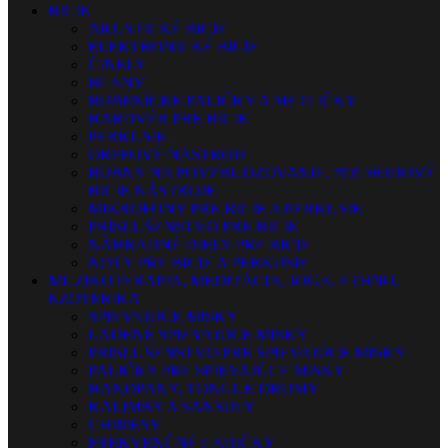
BICIE
AKUSTICKÉ BICIE
ELEKTRONICKÉ BICIE
ČINELY
BLANY
BUBENÍCKE PALIČKY A METLIČKY
HARDVÉR PRE BICIE
PERKUSIE
ORFFOVÉ NÁSTROJE
BUBNY NA POVZBUDZOVANIE, POCHODOVÉ
BICIE NÁSTROJE
MIKROFÓNY PRE BICIE A PERKUSIE
PRÍSLUŠENSTVO PRE BICIE
NÁHRADNÉ DIELY PRE BICIE
NOTY PRE BICIE A PERKUSIE
MUZIKOTERAPIA, MEDITÁCIA, JOGA, ETHNO,
EZOTERIKA
SPIEVAJÚCE MISKY
LADENÉ SPIEVAJÚCE MISKY
PRISLUŠENSTVO PRE SPIEVAJÚCE MISKY
PALIČKY PRE SPIEVAJÚCE MISKY
HANDPANY, TONGUE DRUMY
KALIMBY A SANSULY
CHIMESY
FREKVENČNÉ LADIČKY