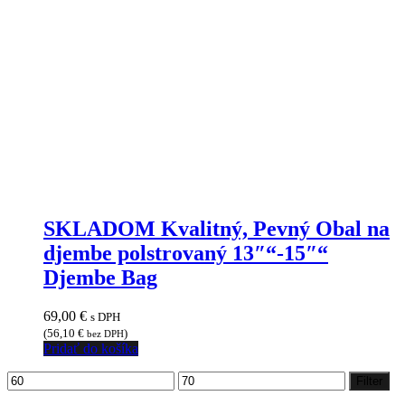
SKLADOM Kvalitný, Pevný Obal na
djembe polstrovaný 13″“-15″“
Djembe Bag
69,00
€
s DPH
(
56,10
€
)
bez DPH
Pridať do košíka
Minimálna
Maximálna
Filter
cena
cena