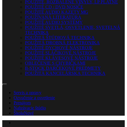
POUŽITÉ, ROZBALENÉ VINYLY, LP PLATNE
POUŽITÉ CD / DVD NOSIČE
POUŽITÉ AUDIO KAZETY MG
POUŽÍVANÁ LITERATÚRA
POUŽITÉ AUDIO SYSTÉMY
POUŽITÉ SVETLÁ, OSVETLENIE, SVETELNÁ
TECHNIKA
POUŽITÁ ŠTÚDIOVÁ TECHNIKA
POUŽITÁ DROBNÁ ELEKTRONIKA
POUŽITÉ DYCHOVÉ NÁSTROJE
POUŽITÉ SLÁČIKOVÉ NÁSTROJE
POUŽITÉ KLÁVESOVÉ NÁSTROJE
OBLEČENIE S CHYBIČKAMI
B-STOCK DARČEKOVÉ PREDMETY
POUŽITÁ KANCELÁRSKA TECHNIKA
Servis a opravy
Ozvučenie a osvetlenie
Prenájom
Nahrávacie štúdio
Škola
Nové