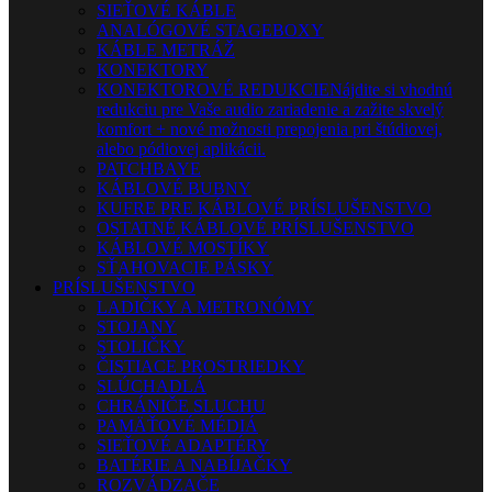
SIEŤOVÉ KÁBLE
ANALÓGOVÉ STAGEBOXY
KÁBLE METRÁŽ
KONEKTORY
KONEKTOROVÉ REDUKCIE
Nájdite si vhodnú
redukciu pre Vaše audio zariadenie a zažite skvelý
komfort + nové možnosti prepojenia pri štúdiovej,
alebo pódiovej aplikácii.
PATCHBAYE
KÁBLOVÉ BUBNY
KUFRE PRE KÁBLOVÉ PRÍSLUŠENSTVO
OSTATNÉ KÁBLOVÉ PRÍSLUŠENSTVO
KÁBLOVÉ MOSTÍKY
SŤAHOVACIE PÁSKY
PRÍSLUŠENSTVO
LADIČKY A METRONÓMY
STOJANY
STOLIČKY
ČISTIACE PROSTRIEDKY
SLÚCHADLÁ
CHRÁNIČE SLUCHU
PAMÄŤOVÉ MÉDIÁ
SIEŤOVÉ ADAPTÉRY
BATÉRIE A NABÍJAČKY
ROZVÁDZAČE