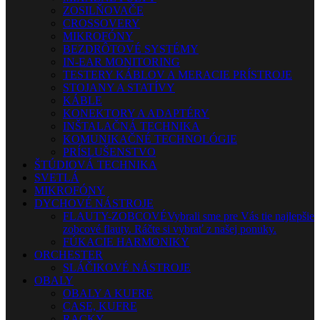
ZOSILŇOVAČE
CROSSOVERY
MIKROFÓNY
BEZDRÔTOVÉ SYSTÉMY
IN-EAR MONITORING
TESTERY KÁBLOV A MERACIE PRÍSTROJE
STOJANY A STATÍVY
KÁBLE
KONEKTORY A ADAPTÉRY
INŠTALAČNÁ TECHNIKA
KOMUNIKAČNÉ TECHNOLÓGIE
PRÍSLUŠENSTVO
ŠTÚDIOVÁ TECHNIKA
SVETLÁ
MIKROFÓNY
DYCHOVÉ NÁSTROJE
FLAUTY-ZOBCOVÉ
Vybrali sme pre Vás tie najlepšie
zobcové flauty. Ráčte si vybrať z našej ponuky.
FÚKACIE HARMONIKY
ORCHESTER
SLÁČIKOVÉ NÁSTROJE
OBALY
OBALY A KUFRE
CASE, KUFRE
RACKY