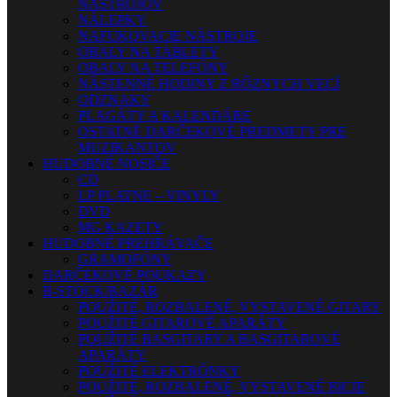
NÁSTROJOV
NÁLEPKY
NAFUKOVACIE NÁSTROJE
OBALY NA TABLETY
OBALY NA TELEFÓNY
NÁSTENNÉ HODINY Z RÔZNYCH VECÍ
ODZNAKY
PLAGÁTY A KALENDÁRE
OSTATNÉ DARČEKOVÉ PREDMETY PRE
MUZIKANTOV
HUDOBNÉ NOSIČE
CD
LP PLATNE – VINYLY
DVD
MG KAZETY
HUDOBNÉ PREHRÁVAČE
GRAMOFÓNY
DARČEKOVÉ POUKAZY
B-STOCK/BAZÁR
POUŽITÉ, ROZBALENÉ, VYSTAVENÉ GITARY
POUŽITÉ GITAROVÉ APARÁTY
POUŽITÉ BASGITARY A BASGITAROVÉ
APARÁTY
POUŽITÉ ELEKTRÓNKY
POUŽITÉ, ROZBALENÉ, VYSTAVENÉ BICIE