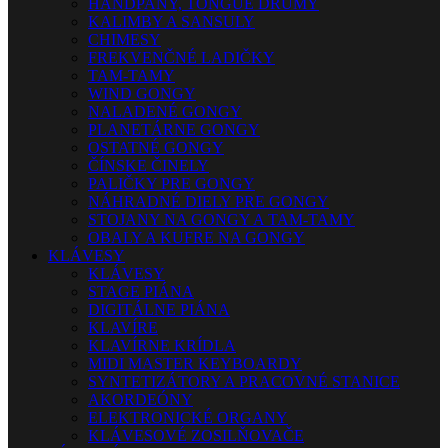
HANDPANY, TONGUE DRUMY
KALIMBY A SANSULY
CHIMESY
FREKVENČNÉ LADIČKY
TAM-TAMY
WIND GONGY
NALADENÉ GONGY
PLANETÁRNE GONGY
OSTATNÉ GONGY
ČÍNSKE ČINELY
PALIČKY PRE GONGY
NÁHRADNÉ DIELY PRE GONGY
STOJANY NA GONGY A TAM-TAMY
OBALY A KUFRE NA GONGY
KLÁVESY
KLÁVESY
STAGE PIÁNA
DIGITÁLNE PIÁNA
KLAVÍRE
KLAVÍRNE KRÍDLA
MIDI MASTER KEYBOARDY
SYNTETIZÁTORY A PRACOVNÉ STANICE
AKORDEÓNY
ELEKTRONICKÉ ORGANY
KLÁVESOVÉ ZOSILŇOVAČE