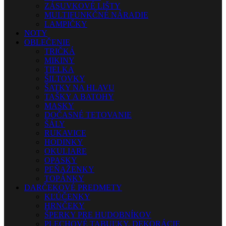
ZÁSUVKOVÉ LIŠTY
MULTIFUNKČNÉ NÁRADIE
LAMPIČKY
NOTY
OBLEČENIE
TRIČKÁ
MIKINY
TIELKA
ŠILTOVKY
ŠATKY NA HLAVU
TAŠKY A BATOHY
MASKY
DOČASNÉ TETOVANIE
ŠÁLY
RUKAVICE
HODINKY
OKULIARE
OPASKY
PEŇAŽENKY
TOPÁNKY
DARČEKOVÉ PREDMETY
KĽÚČENKY
HRNČEKY
ŠPERKY PRE HUDOBNÍKOV
PLECHOVÉ TABUĽKY, DEKORÁCIE