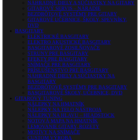
NÁHRADNÉ DIELY A SÚČIASTKY NA GITARY
GITAROVÝ SERVIS – NÁRADIE
BEZDRÔTOVÉ SYSTÉMY PRE GITARY
GITAROVÉ UČEBNICE, ŠKOLY, SPEVNÍKY,
DVD
BASGITARY
ELEKTRICKÉ BASGITARY
ELEKTRO AKUSTICKÉ BASGITARY
BASGITAROVÉ ZOSILŇOVAČE
STRUNY PRE BASGITARY
EFEKTY PRE BASGITARY
SNÍMAČE PRE BASGITARY
PRÍSLUŠENSTVO PRE BASGITARY
NÁHRADNÉ DIELY A SÚČIASTKY NA
BASGITARY
BEZDRÔTOVÉ SYSTÉMY PRE BASGITARY
BASGITAROVÉ ŠKOLY, UČEBNICE, DVD
GITAROVÝ TUNING
NÁLEPKY NA HMATNÍK
NÁLEPKY NA TELO NÁSTROJA
NÁLEPKY NA HLAVU – HEADSTOCK
NOTOVÁ MAPA NA HMATNÍK
LEMOVANIE GITARY, ROZETY
MOTÍVY NA SNÍMAČE
CUSTOM VÝROBA