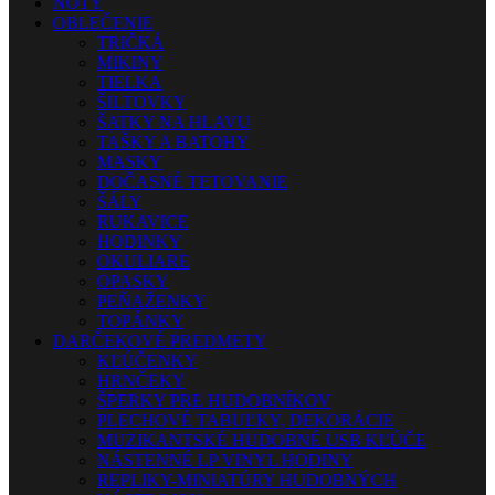
NOTY
OBLEČENIE
TRIČKÁ
MIKINY
TIELKA
ŠILTOVKY
ŠATKY NA HLAVU
TAŠKY A BATOHY
MASKY
DOČASNÉ TETOVANIE
ŠÁLY
RUKAVICE
HODINKY
OKULIARE
OPASKY
PEŇAŽENKY
TOPÁNKY
DARČEKOVÉ PREDMETY
KĽÚČENKY
HRNČEKY
ŠPERKY PRE HUDOBNÍKOV
PLECHOVÉ TABUĽKY, DEKORÁCIE
MUZIKANTSKÉ HUDOBNÉ USB KĽÚČE
NÁSTENNÉ LP VINYL HODINY
REPLIKY-MINIATÚRY HUDOBNÝCH