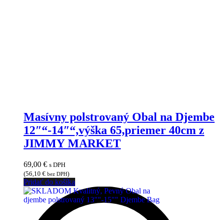
Masívny polstrovaný Obal na Djembe
12″“-14″“,výška 65,priemer 40cm z
JIMMY MARKET
69,00
€
s DPH
(
56,10
€
)
bez DPH
Pridať do košíka