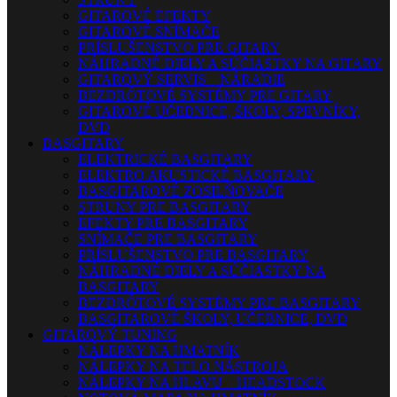
GITAROVÉ EFEKTY
GITAROVÉ SNÍMAČE
PRÍSLUŠENSTVO PRE GITARY
NÁHRADNÉ DIELY A SÚČIASTKY NA GITARY
GITAROVÝ SERVIS – NÁRADIE
BEZDRÔTOVÉ SYSTÉMY PRE GITARY
GITAROVÉ UČEBNICE, ŠKOLY, SPEVNÍKY,
DVD
BASGITARY
ELEKTRICKÉ BASGITARY
ELEKTRO AKUSTICKÉ BASGITARY
BASGITAROVÉ ZOSILŇOVAČE
STRUNY PRE BASGITARY
EFEKTY PRE BASGITARY
SNÍMAČE PRE BASGITARY
PRÍSLUŠENSTVO PRE BASGITARY
NÁHRADNÉ DIELY A SÚČIASTKY NA
BASGITARY
BEZDRÔTOVÉ SYSTÉMY PRE BASGITARY
BASGITAROVÉ ŠKOLY, UČEBNICE, DVD
GITAROVÝ TUNING
NÁLEPKY NA HMATNÍK
NÁLEPKY NA TELO NÁSTROJA
NÁLEPKY NA HLAVU – HEADSTOCK