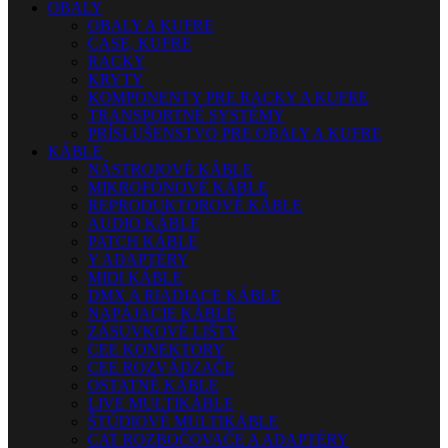
OBALY
OBALY A KUFRE
CASE, KUFRE
RACKY
KRYTY
KOMPONENTY PRE RACKY A KUFRE
TRANSPORTNÉ SYSTÉMY
PRÍSLUŠENSTVO PRE OBALY A KUFRE
KÁBLE
NÁSTROJOVÉ KÁBLE
MIKROFÓNOVÉ KÁBLE
REPRODUKTOROVÉ KÁBLE
AUDIO KÁBLE
PATCH KÁBLE
Y ADAPTÉRY
MIDI KÁBLE
DMX A RIADIACE KÁBLE
NAPÁJACIE KÁBLE
ZÁSUVKOVÉ LIŠTY
CEE KONEKTORY
CEE ROZVÁDZAČE
OSTATNÉ KÁBLE
LIVE MULTIKÁBLE
ŠTÚDIOVÉ MULTIKÁBLE
CAT ROZBOČOVAČE A ADAPTÉRY