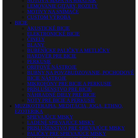
NOTOVÁ MAPA NA HMATNÍK
LEMOVANIE GITARY, ROZETY
MOTÍVY NA SNÍMAČE
CUSTOM VÝROBA
BICIE
AKUSTICKÉ BICIE
ELEKTRONICKÉ BICIE
ČINELY
BLANY
BUBENÍCKE PALIČKY A METLIČKY
HARDVÉR PRE BICIE
PERKUSIE
ORFFOVÉ NÁSTROJE
BUBNY NA POVZBUDZOVANIE, POCHODOVÉ
BICIE NÁSTROJE
MIKROFÓNY PRE BICIE A PERKUSIE
PRÍSLUŠENSTVO PRE BICIE
NÁHRADNÉ DIELY PRE BICIE
NOTY PRE BICIE A PERKUSIE
MUZIKOTERAPIA, MEDITÁCIA, JOGA, ETHNO,
EZOTERIKA
SPIEVAJÚCE MISKY
LADENÉ SPIEVAJÚCE MISKY
PRISLUŠENSTVO PRE SPIEVAJÚCE MISKY
PALIČKY PRE SPIEVAJÚCE MISKY