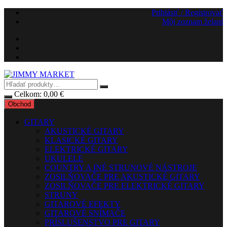
Preskočiť
Prihlásiť / Registrovať
na
Môj zoznam želaní
obsah
Celkom:
0,00
€
Obchod
GITARY
AKUSTICKÉ GITARY
KLASICKÉ GITARY
ELEKTRICKÉ GITARY
UKULELE
COUNTRY A INÉ STRUNOVÉ NÁSTROJE
ZOSILŇOVAČE PRE AKUSTICKÉ GITARY
ZOSILŇOVAČE PRE ELEKTRICKÉ GITARY
STRUNY
GITAROVÉ EFEKTY
GITAROVÉ SNÍMAČE
PRÍSLUŠENSTVO PRE GITARY