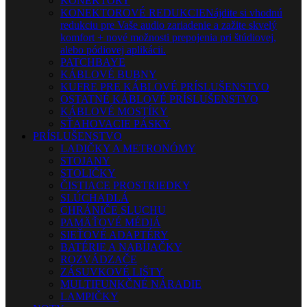
KONEKTORY
KONEKTOROVÉ REDUKCIE
Nájdite si vhodnú
redukciu pre Vaše audio zariadenie a zažite skvelý
komfort + nové možnosti prepojenia pri štúdiovej,
alebo pódiovej aplikácii.
PATCHBAYE
KÁBLOVÉ BUBNY
KUFRE PRE KÁBLOVÉ PRÍSLUŠENSTVO
OSTATNÉ KÁBLOVÉ PRÍSLUŠENSTVO
KÁBLOVÉ MOSTÍKY
SŤAHOVACIE PÁSKY
PRÍSLUŠENSTVO
LADIČKY A METRONÓMY
STOJANY
STOLIČKY
ČISTIACE PROSTRIEDKY
SLÚCHADLÁ
CHRÁNIČE SLUCHU
PAMÄŤOVÉ MÉDIÁ
SIEŤOVÉ ADAPTÉRY
BATÉRIE A NABÍJAČKY
ROZVÁDZAČE
ZÁSUVKOVÉ LIŠTY
MULTIFUNKČNÉ NÁRADIE
LAMPIČKY