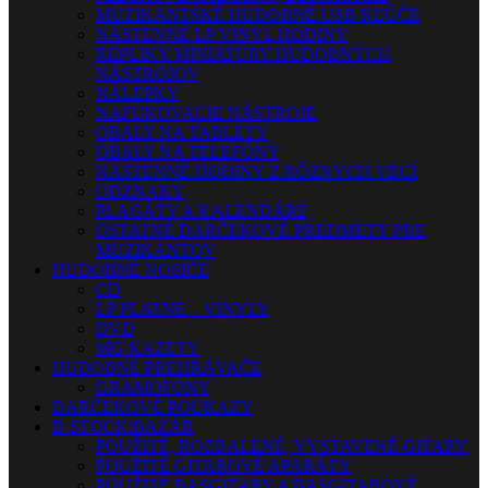
MUZIKANTSKÉ HUDOBNÉ USB KĽÚČE
NÁSTENNÉ LP VINYL HODINY
REPLIKY-MINIATÚRY HUDOBNÝCH
NÁSTROJOV
NÁLEPKY
NAFUKOVACIE NÁSTROJE
OBALY NA TABLETY
OBALY NA TELEFÓNY
NÁSTENNÉ HODINY Z RÔZNYCH VECÍ
ODZNAKY
PLAGÁTY A KALENDÁRE
OSTATNÉ DARČEKOVÉ PREDMETY PRE
MUZIKANTOV
HUDOBNÉ NOSIČE
CD
LP PLATNE – VINYLY
DVD
MG KAZETY
HUDOBNÉ PREHRÁVAČE
GRAMOFÓNY
DARČEKOVÉ POUKAZY
B-STOCK/BAZÁR
POUŽITÉ, ROZBALENÉ, VYSTAVENÉ GITARY
POUŽITÉ GITAROVÉ APARÁTY
POUŽITÉ BASGITARY A BASGITAROVÉ