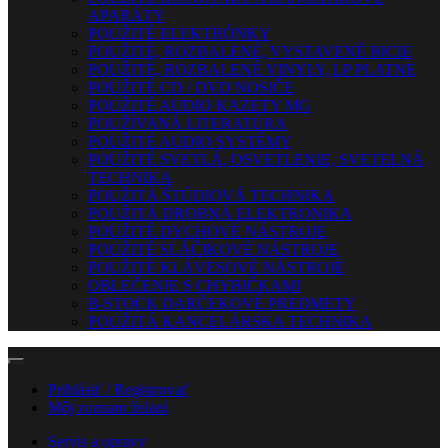
APARÁTY
POUŽITÉ ELEKTRÓNKY
POUŽITÉ, ROZBALENÉ, VYSTAVENÉ BICIE
POUŽITÉ, ROZBALENÉ VINYLY, LP PLATNE
POUŽITÉ CD / DVD NOSIČE
POUŽITÉ AUDIO KAZETY MG
POUŽÍVANÁ LITERATÚRA
POUŽITÉ AUDIO SYSTÉMY
POUŽITÉ SVETLÁ, OSVETLENIE, SVETELNÁ
TECHNIKA
POUŽITÁ ŠTÚDIOVÁ TECHNIKA
POUŽITÁ DROBNÁ ELEKTRONIKA
POUŽITÉ DYCHOVÉ NÁSTROJE
POUŽITÉ SLÁČIKOVÉ NÁSTROJE
POUŽITÉ KLÁVESOVÉ NÁSTROJE
OBLEČENIE S CHYBIČKAMI
B-STOCK DARČEKOVÉ PREDMETY
POUŽITÁ KANCELÁRSKA TECHNIKA
Prihlásiť / Registrovať
Môj zoznam želaní
Servis a opravy