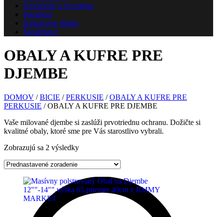
Ozvučenie a osvetlenie
Prenájom
Nahrávacie štúdio
Škola
Nové
OBALY A KUFRE PRE
DJEMBE
DOMOV
/
BICIE
/
PERKUSIE
/
OBALY A KUFRE PRE
PERKUSIE
/ OBALY A KUFRE PRE DJEMBE
Vaše milované djembe si zaslúži prvotriednu ochranu. Dožičte si
kvalitné obaly, ktoré sme pre Vás starostlivo vybrali.
Zobrazujú sa 2 výsledky