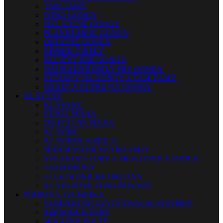
TAM-TAMY
WIND GONGY
NALADENÉ GONGY
PLANETÁRNE GONGY
OSTATNÉ GONGY
ČÍNSKE ČINELY
PALIČKY PRE GONGY
NÁHRADNÉ DIELY PRE GONGY
STOJANY NA GONGY A TAM-TAMY
OBALY A KUFRE NA GONGY
KLÁVESY
KLÁVESY
STAGE PIÁNA
DIGITÁLNE PIÁNA
KLAVÍRE
KLAVÍRNE KRÍDLA
MIDI MASTER KEYBOARDY
SYNTETIZÁTORY A PRACOVNÉ STANICE
AKORDEÓNY
ELEKTRONICKÉ ORGANY
KLÁVESOVÉ ZOSILŇOVAČE
PÓDIOVÁ TECHNIKA
KOMPLETNÉ OZVUČOVACIE SYSTÉMY
REPRODUKTORY
MIXÁŽNE PULTY