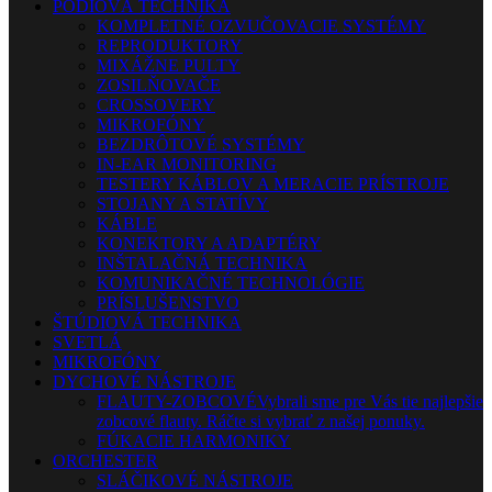
PÓDIOVÁ TECHNIKA
KOMPLETNÉ OZVUČOVACIE SYSTÉMY
REPRODUKTORY
MIXÁŽNE PULTY
ZOSILŇOVAČE
CROSSOVERY
MIKROFÓNY
BEZDRÔTOVÉ SYSTÉMY
IN-EAR MONITORING
TESTERY KÁBLOV A MERACIE PRÍSTROJE
STOJANY A STATÍVY
KÁBLE
KONEKTORY A ADAPTÉRY
INŠTALAČNÁ TECHNIKA
KOMUNIKAČNÉ TECHNOLÓGIE
PRÍSLUŠENSTVO
ŠTÚDIOVÁ TECHNIKA
SVETLÁ
MIKROFÓNY
DYCHOVÉ NÁSTROJE
FLAUTY-ZOBCOVÉ
Vybrali sme pre Vás tie najlepšie
zobcové flauty. Ráčte si vybrať z našej ponuky.
FÚKACIE HARMONIKY
ORCHESTER
SLÁČIKOVÉ NÁSTROJE