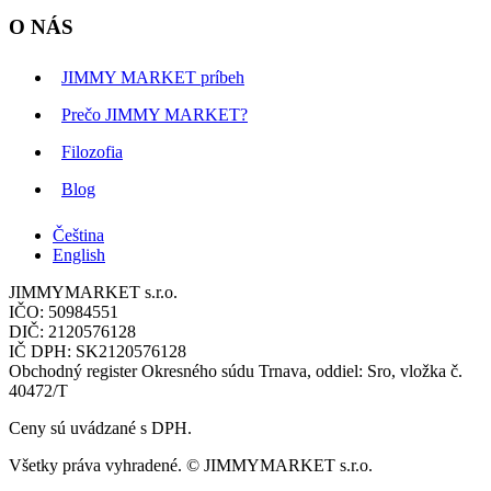
O NÁS
JIMMY MARKET príbeh
Prečo JIMMY MARKET?
Filozofia
Blog
Čeština
English
JIMMYMARKET s.r.o.
IČO: 50984551
DIČ: 2120576128
IČ DPH: SK2120576128
Obchodný register Okresného súdu Trnava, oddiel: Sro, vložka č.
40472/T
Ceny sú uvádzané s DPH.
Všetky práva vyhradené. © JIMMYMARKET s.r.o.