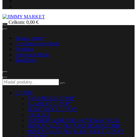
Celkom:
0,00
€
Servis a opravy
Ozvučenie a osvetlenie
Prenájom
Nahrávacie štúdio
Škola
Nové
GITARY
AKUSTICKÉ GITARY
KLASICKÉ GITARY
ELEKTRICKÉ GITARY
UKULELE
COUNTRY A INÉ STRUNOVÉ NÁSTROJE
ZOSILŇOVAČE PRE AKUSTICKÉ GITARY
ZOSILŇOVAČE PRE ELEKTRICKÉ GITARY
STRUNY