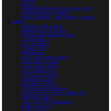
KRYTY
KOMPONENTY PRE RACKY A KUFRE
TRANSPORTNÉ SYSTÉMY
PRÍSLUŠENSTVO PRE OBALY A KUFRE
KÁBLE
NÁSTROJOVÉ KÁBLE
MIKROFÓNOVÉ KÁBLE
REPRODUKTOROVÉ KÁBLE
AUDIO KÁBLE
PATCH KÁBLE
Y ADAPTÉRY
MIDI KÁBLE
DMX A RIADIACE KÁBLE
NAPÁJACIE KÁBLE
ZÁSUVKOVÉ LIŠTY
CEE KONEKTORY
CEE ROZVÁDZAČE
OSTATNÉ KÁBLE
LIVE MULTIKÁBLE
ŠTÚDIOVÉ MULTIKÁBLE
CAT ROZBOČOVAČE A ADAPTÉRY
SIEŤOVÉ KÁBLE
ANALÓGOVÉ STAGEBOXY
KÁBLE METRÁŽ