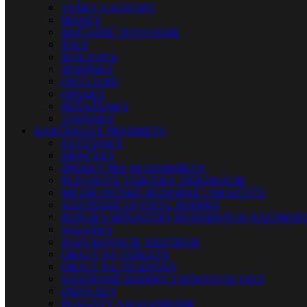
TAŠKY A BATOHY
MASKY
DOČASNÉ TETOVANIE
ŠÁLY
RUKAVICE
HODINKY
OKULIARE
OPASKY
PEŇAŽENKY
TOPÁNKY
DARČEKOVÉ PREDMETY
KĽÚČENKY
HRNČEKY
ŠPERKY PRE HUDOBNÍKOV
PLECHOVÉ TABUĽKY, DEKORÁCIE
MUZIKANTSKÉ HUDOBNÉ USB KĽÚČE
NÁSTENNÉ LP VINYL HODINY
REPLIKY-MINIATÚRY HUDOBNÝCH NÁSTROJ
NÁLEPKY
NAFUKOVACIE NÁSTROJE
OBALY NA TABLETY
OBALY NA TELEFÓNY
NÁSTENNÉ HODINY Z RÔZNYCH VECÍ
ODZNAKY
PLAGÁTY A KALENDÁRE