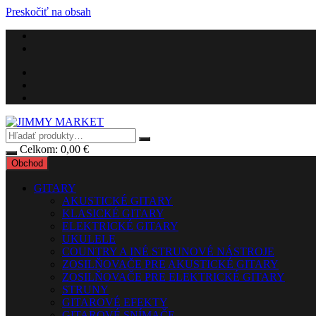
Preskočiť na obsah
Celkom:
0,00
€
Obchod
GITARY
AKUSTICKÉ GITARY
KLASICKÉ GITARY
ELEKTRICKÉ GITARY
UKULELE
COUNTRY A INÉ STRUNOVÉ NÁSTROJE
ZOSILŇOVAČE PRE AKUSTICKÉ GITARY
ZOSILŇOVAČE PRE ELEKTRICKÉ GITARY
STRUNY
GITAROVÉ EFEKTY
GITAROVÉ SNÍMAČE