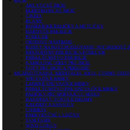
BICIE
AKUSTICKÉ BICIE
ELEKTRONICKÉ BICIE
ČINELY
BLANY
BUBENÍCKE PALIČKY A METLIČKY
HARDVÉR PRE BICIE
PERKUSIE
ORFFOVÉ NÁSTROJE
BUBNY NA POVZBUDZOVANIE, POCHODOVÉ B
MIKROFÓNY PRE BICIE A PERKUSIE
PRÍSLUŠENSTVO PRE BICIE
NÁHRADNÉ DIELY PRE BICIE
NOTY PRE BICIE A PERKUSIE
MUZIKOTERAPIA, MEDITÁCIA, JOGA, ETHNO, EZO
SPIEVAJÚCE MISKY
LADENÉ SPIEVAJÚCE MISKY
PRISLUŠENSTVO PRE SPIEVAJÚCE MISKY
PALIČKY PRE SPIEVAJÚCE MISKY
HANDPANY, TONGUE DRUMY
KALIMBY A SANSULY
CHIMESY
FREKVENČNÉ LADIČKY
TAM-TAMY
WIND GONGY