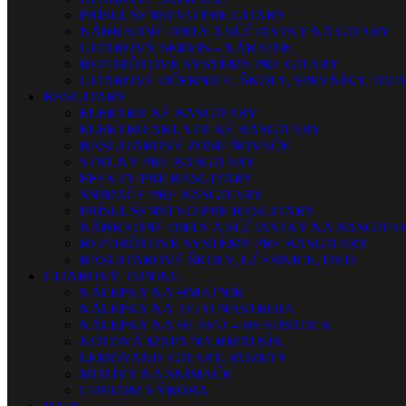
PRÍSLUŠENSTVO PRE GITARY
NÁHRADNÉ DIELY A SÚČIASTKY NA GITARY
GITAROVÝ SERVIS – NÁRADIE
BEZDRÔTOVÉ SYSTÉMY PRE GITARY
GITAROVÉ UČEBNICE, ŠKOLY, SPEVNÍKY, DVD
BASGITARY
ELEKTRICKÉ BASGITARY
ELEKTRO AKUSTICKÉ BASGITARY
BASGITAROVÉ ZOSILŇOVAČE
STRUNY PRE BASGITARY
EFEKTY PRE BASGITARY
SNÍMAČE PRE BASGITARY
PRÍSLUŠENSTVO PRE BASGITARY
NÁHRADNÉ DIELY A SÚČIASTKY NA BASGITA
BEZDRÔTOVÉ SYSTÉMY PRE BASGITARY
BASGITAROVÉ ŠKOLY, UČEBNICE, DVD
GITAROVÝ TUNING
NÁLEPKY NA HMATNÍK
NÁLEPKY NA TELO NÁSTROJA
NÁLEPKY NA HLAVU – HEADSTOCK
NOTOVÁ MAPA NA HMATNÍK
LEMOVANIE GITARY, ROZETY
MOTÍVY NA SNÍMAČE
CUSTOM VÝROBA