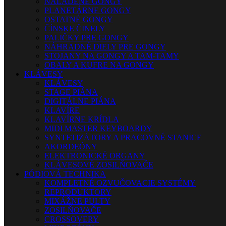
NALADENÉ GONGY
PLANETÁRNE GONGY
OSTATNÉ GONGY
ČÍNSKE ČINELY
PALIČKY PRE GONGY
NÁHRADNÉ DIELY PRE GONGY
STOJANY NA GONGY A TAM-TAMY
OBALY A KUFRE NA GONGY
KLÁVESY
KLÁVESY
STAGE PIÁNA
DIGITÁLNE PIÁNA
KLAVÍRE
KLAVÍRNE KRÍDLA
MIDI MASTER KEYBOARDY
SYNTETIZÁTORY A PRACOVNÉ STANICE
AKORDEÓNY
ELEKTRONICKÉ ORGANY
KLÁVESOVÉ ZOSILŇOVAČE
PÓDIOVÁ TECHNIKA
KOMPLETNÉ OZVUČOVACIE SYSTÉMY
REPRODUKTORY
MIXÁŽNE PULTY
ZOSILŇOVAČE
CROSSOVERY