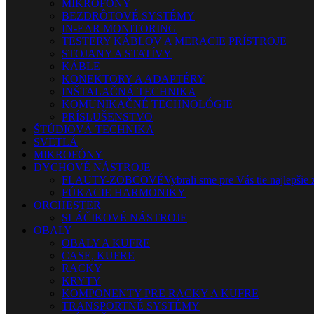
MIKROFÓNY
BEZDRÔTOVÉ SYSTÉMY
IN-EAR MONITORING
TESTERY KÁBLOV A MERACIE PRÍSTROJE
STOJANY A STATÍVY
KÁBLE
KONEKTORY A ADAPTÉRY
INŠTALAČNÁ TECHNIKA
KOMUNIKAČNÉ TECHNOLÓGIE
PRÍSLUŠENSTVO
ŠTÚDIOVÁ TECHNIKA
SVETLÁ
MIKROFÓNY
DYCHOVÉ NÁSTROJE
FLAUTY-ZOBCOVÉ
Vybrali sme pre Vás tie najlepšie 
FÚKACIE HARMONIKY
ORCHESTER
SLÁČIKOVÉ NÁSTROJE
OBALY
OBALY A KUFRE
CASE, KUFRE
RACKY
KRYTY
KOMPONENTY PRE RACKY A KUFRE
TRANSPORTNÉ SYSTÉMY