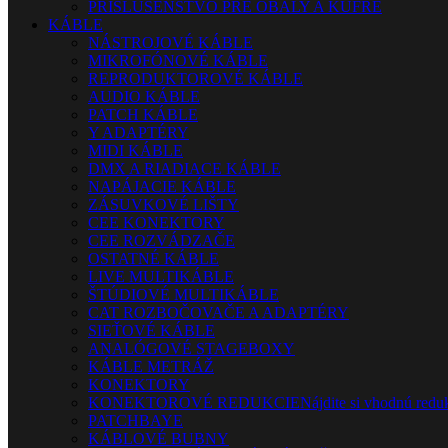
PRÍSLUŠENSTVO PRE OBALY A KUFRE
KÁBLE
NÁSTROJOVÉ KÁBLE
MIKROFÓNOVÉ KÁBLE
REPRODUKTOROVÉ KÁBLE
AUDIO KÁBLE
PATCH KÁBLE
Y ADAPTÉRY
MIDI KÁBLE
DMX A RIADIACE KÁBLE
NAPÁJACIE KÁBLE
ZÁSUVKOVÉ LIŠTY
CEE KONEKTORY
CEE ROZVÁDZAČE
OSTATNÉ KÁBLE
LIVE MULTIKÁBLE
ŠTÚDIOVÉ MULTIKÁBLE
CAT ROZBOČOVAČE A ADAPTÉRY
SIEŤOVÉ KÁBLE
ANALÓGOVÉ STAGEBOXY
KÁBLE METRÁŽ
KONEKTORY
KONEKTOROVÉ REDUKCIE
Nájdite si vhodnú reduk
PATCHBAYE
KÁBLOVÉ BUBNY