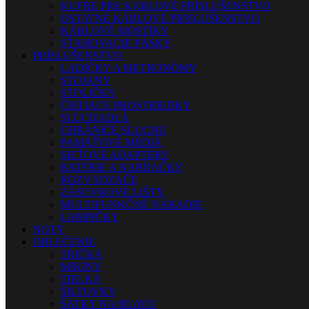
KUFRE PRE KÁBLOVÉ PRÍSLUŠENSTVO
OSTATNÉ KÁBLOVÉ PRÍSLUŠENSTVO
KÁBLOVÉ MOSTÍKY
SŤAHOVACIE PÁSKY
PRÍSLUŠENSTVO
LADIČKY A METRONÓMY
STOJANY
STOLIČKY
ČISTIACE PROSTRIEDKY
SLÚCHADLÁ
CHRÁNIČE SLUCHU
PAMÄŤOVÉ MÉDIÁ
SIEŤOVÉ ADAPTÉRY
BATÉRIE A NABÍJAČKY
ROZVÁDZAČE
ZÁSUVKOVÉ LIŠTY
MULTIFUNKČNÉ NÁRADIE
LAMPIČKY
NOTY
OBLEČENIE
TRIČKÁ
MIKINY
TIELKA
ŠILTOVKY
ŠATKY NA HLAVU