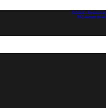
Prihlásiť / Registrovať
Môj zoznam želaní