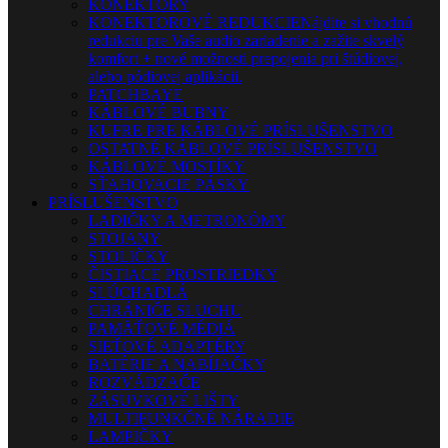
KONEKTORY
KONEKTOROVÉ REDUKCIE
Nájdite si vhodnú
redukciu pre Vaše audio zariadenie a zažite skvelý
komfort + nové možnosti prepojenia pri štúdiovej,
alebo pódiovej aplikácii.
PATCHBAYE
KÁBLOVÉ BUBNY
KUFRE PRE KÁBLOVÉ PRÍSLUŠENSTVO
OSTATNÉ KÁBLOVÉ PRÍSLUŠENSTVO
KÁBLOVÉ MOSTÍKY
SŤAHOVACIE PÁSKY
PRÍSLUŠENSTVO
LADIČKY A METRONÓMY
STOJANY
STOLIČKY
ČISTIACE PROSTRIEDKY
SLÚCHADLÁ
CHRÁNIČE SLUCHU
PAMÄŤOVÉ MÉDIÁ
SIEŤOVÉ ADAPTÉRY
BATÉRIE A NABÍJAČKY
ROZVÁDZAČE
ZÁSUVKOVÉ LIŠTY
MULTIFUNKČNÉ NÁRADIE
LAMPIČKY