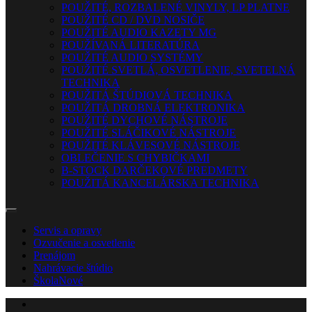
POUŽITÉ, ROZBALENÉ VINYLY, LP PLATNE
POUŽITÉ CD / DVD NOSIČE
POUŽITÉ AUDIO KAZETY MG
POUŽÍVANÁ LITERATÚRA
POUŽITÉ AUDIO SYSTÉMY
POUŽITÉ SVETLÁ, OSVETLENIE, SVETELNÁ
TECHNIKA
POUŽITÁ ŠTÚDIOVÁ TECHNIKA
POUŽITÁ DROBNÁ ELEKTRONIKA
POUŽITÉ DYCHOVÉ NÁSTROJE
POUŽITÉ SLÁČIKOVÉ NÁSTROJE
POUŽITÉ KLÁVESOVÉ NÁSTROJE
OBLEČENIE S CHYBIČKAMI
B-STOCK DARČEKOVÉ PREDMETY
POUŽITÁ KANCELÁRSKA TECHNIKA
Servis a opravy
Ozvučenie a osvetlenie
Prenájom
Nahrávacie štúdio
Škola
Nové