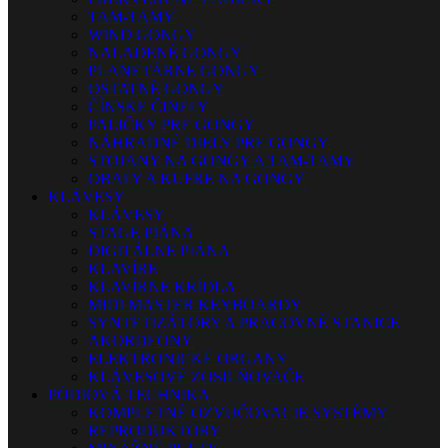
TAM-TAMY
WIND GONGY
NALADENÉ GONGY
PLANETÁRNE GONGY
OSTATNÉ GONGY
ČÍNSKE ČINELY
PALIČKY PRE GONGY
NÁHRADNÉ DIELY PRE GONGY
STOJANY NA GONGY A TAM-TAMY
OBALY A KUFRE NA GONGY
KLÁVESY
KLÁVESY
STAGE PIÁNA
DIGITÁLNE PIÁNA
KLAVÍRE
KLAVÍRNE KRÍDLA
MIDI MASTER KEYBOARDY
SYNTETIZÁTORY A PRACOVNÉ STANICE
AKORDEÓNY
ELEKTRONICKÉ ORGANY
KLÁVESOVÉ ZOSILŇOVAČE
PÓDIOVÁ TECHNIKA
KOMPLETNÉ OZVUČOVACIE SYSTÉMY
REPRODUKTORY