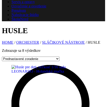
Servis a opravy
Ozvučenie a osvetlenie
Prenájom
Nahrávacie štúdio
Škola
Nové
HUSLE
HOME
/
ORCHESTER
/
SLÁČIKOVÉ NÁSTROJE
/ HUSLE
Zobrazuje sa 8 výsledkov