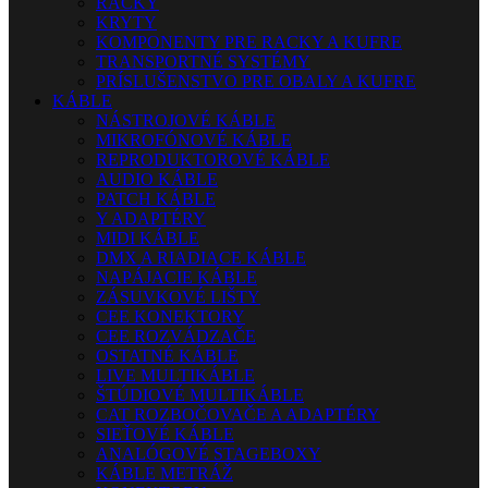
RACKY
KRYTY
KOMPONENTY PRE RACKY A KUFRE
TRANSPORTNÉ SYSTÉMY
PRÍSLUŠENSTVO PRE OBALY A KUFRE
KÁBLE
NÁSTROJOVÉ KÁBLE
MIKROFÓNOVÉ KÁBLE
REPRODUKTOROVÉ KÁBLE
AUDIO KÁBLE
PATCH KÁBLE
Y ADAPTÉRY
MIDI KÁBLE
DMX A RIADIACE KÁBLE
NAPÁJACIE KÁBLE
ZÁSUVKOVÉ LIŠTY
CEE KONEKTORY
CEE ROZVÁDZAČE
OSTATNÉ KÁBLE
LIVE MULTIKÁBLE
ŠTÚDIOVÉ MULTIKÁBLE
CAT ROZBOČOVAČE A ADAPTÉRY
SIEŤOVÉ KÁBLE
ANALÓGOVÉ STAGEBOXY
KÁBLE METRÁŽ