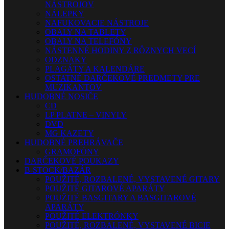
NÁSTROJOV
NÁLEPKY
NAFUKOVACIE NÁSTROJE
OBALY NA TABLETY
OBALY NA TELEFÓNY
NÁSTENNÉ HODINY Z RÔZNYCH VECÍ
ODZNAKY
PLAGÁTY A KALENDÁRE
OSTATNÉ DARČEKOVÉ PREDMETY PRE
MUZIKANTOV
HUDOBNÉ NOSIČE
CD
LP PLATNE – VINYLY
DVD
MG KAZETY
HUDOBNÉ PREHRÁVAČE
GRAMOFÓNY
DARČEKOVÉ POUKAZY
B-STOCK/BAZÁR
POUŽITÉ, ROZBALENÉ, VYSTAVENÉ GITARY
POUŽITÉ GITAROVÉ APARÁTY
POUŽITÉ BASGITARY A BASGITAROVÉ
APARÁTY
POUŽITÉ ELEKTRÓNKY
POUŽITÉ, ROZBALENÉ, VYSTAVENÉ BICIE