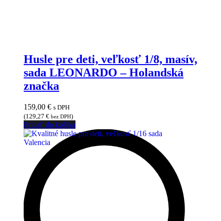
Husle pre deti, veľkosť 1/8, masív,
sada LEONARDO – Holandská
značka
159,00
€
s DPH
(
129,27
€
)
bez DPH
Pridať do košíka