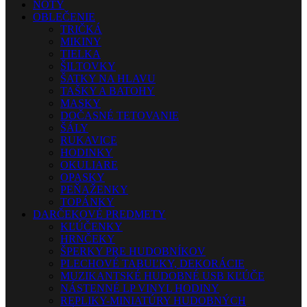
NOTY
OBLEČENIE
TRIČKÁ
MIKINY
TIELKA
ŠILTOVKY
ŠATKY NA HLAVU
TAŠKY A BATOHY
MASKY
DOČASNÉ TETOVANIE
ŠÁLY
RUKAVICE
HODINKY
OKULIARE
OPASKY
PEŇAŽENKY
TOPÁNKY
DARČEKOVÉ PREDMETY
KĽÚČENKY
HRNČEKY
ŠPERKY PRE HUDOBNÍKOV
PLECHOVÉ TABUĽKY, DEKORÁCIE
MUZIKANTSKÉ HUDOBNÉ USB KĽÚČE
NÁSTENNÉ LP VINYL HODINY
REPLIKY-MINIATÚRY HUDOBNÝCH