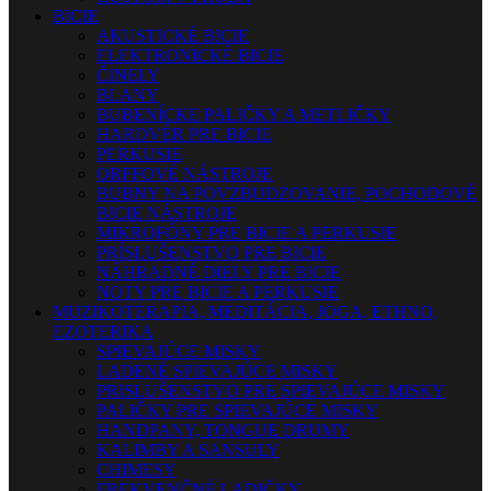
BICIE
AKUSTICKÉ BICIE
ELEKTRONICKÉ BICIE
ČINELY
BLANY
BUBENÍCKE PALIČKY A METLIČKY
HARDVÉR PRE BICIE
PERKUSIE
ORFFOVÉ NÁSTROJE
BUBNY NA POVZBUDZOVANIE, POCHODOVÉ
BICIE NÁSTROJE
MIKROFÓNY PRE BICIE A PERKUSIE
PRÍSLUŠENSTVO PRE BICIE
NÁHRADNÉ DIELY PRE BICIE
NOTY PRE BICIE A PERKUSIE
MUZIKOTERAPIA, MEDITÁCIA, JOGA, ETHNO,
EZOTERIKA
SPIEVAJÚCE MISKY
LADENÉ SPIEVAJÚCE MISKY
PRISLUŠENSTVO PRE SPIEVAJÚCE MISKY
PALIČKY PRE SPIEVAJÚCE MISKY
HANDPANY, TONGUE DRUMY
KALIMBY A SANSULY
CHIMESY
FREKVENČNÉ LADIČKY