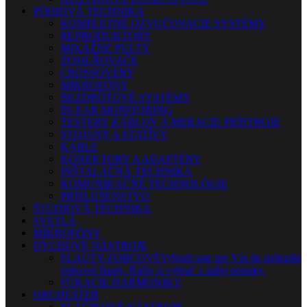
PÓDIOVÁ TECHNIKA
KOMPLETNÉ OZVUČOVACIE SYSTÉMY
REPRODUKTORY
MIXÁŽNE PULTY
ZOSILŇOVAČE
CROSSOVERY
MIKROFÓNY
BEZDRÔTOVÉ SYSTÉMY
IN-EAR MONITORING
TESTERY KÁBLOV A MERACIE PRÍSTROJE
STOJANY A STATÍVY
KÁBLE
KONEKTORY A ADAPTÉRY
INŠTALAČNÁ TECHNIKA
KOMUNIKAČNÉ TECHNOLÓGIE
PRÍSLUŠENSTVO
ŠTÚDIOVÁ TECHNIKA
SVETLÁ
MIKROFÓNY
DYCHOVÉ NÁSTROJE
FLAUTY-ZOBCOVÉ
Vybrali sme pre Vás tie najlepšie
zobcové flauty. Ráčte si vybrať z našej ponuky.
FÚKACIE HARMONIKY
ORCHESTER
SLÁČIKOVÉ NÁSTROJE