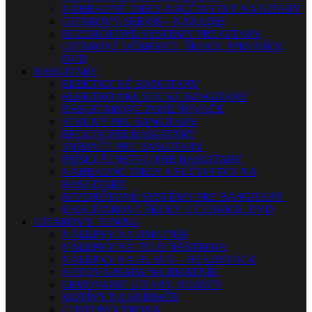
NÁHRADNÉ DIELY A SÚČIASTKY NA GITARY
GITAROVÝ SERVIS – NÁRADIE
BEZDRÔTOVÉ SYSTÉMY PRE GITARY
GITAROVÉ UČEBNICE, ŠKOLY, SPEVNÍKY,
DVD
BASGITARY
ELEKTRICKÉ BASGITARY
ELEKTRO AKUSTICKÉ BASGITARY
BASGITAROVÉ ZOSILŇOVAČE
STRUNY PRE BASGITARY
EFEKTY PRE BASGITARY
SNÍMAČE PRE BASGITARY
PRÍSLUŠENSTVO PRE BASGITARY
NÁHRADNÉ DIELY A SÚČIASTKY NA
BASGITARY
BEZDRÔTOVÉ SYSTÉMY PRE BASGITARY
BASGITAROVÉ ŠKOLY, UČEBNICE, DVD
GITAROVÝ TUNING
NÁLEPKY NA HMATNÍK
NÁLEPKY NA TELO NÁSTROJA
NÁLEPKY NA HLAVU – HEADSTOCK
NOTOVÁ MAPA NA HMATNÍK
LEMOVANIE GITARY, ROZETY
MOTÍVY NA SNÍMAČE
CUSTOM VÝROBA