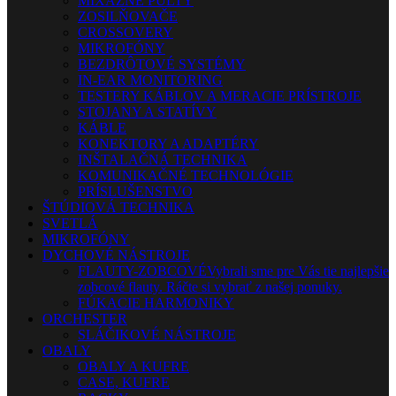
MIXÁŽNE PULTY
ZOSILŇOVAČE
CROSSOVERY
MIKROFÓNY
BEZDRÔTOVÉ SYSTÉMY
IN-EAR MONITORING
TESTERY KÁBLOV A MERACIE PRÍSTROJE
STOJANY A STATÍVY
KÁBLE
KONEKTORY A ADAPTÉRY
INŠTALAČNÁ TECHNIKA
KOMUNIKAČNÉ TECHNOLÓGIE
PRÍSLUŠENSTVO
ŠTÚDIOVÁ TECHNIKA
SVETLÁ
MIKROFÓNY
DYCHOVÉ NÁSTROJE
FLAUTY-ZOBCOVÉ
Vybrali sme pre Vás tie najlepšie
zobcové flauty. Ráčte si vybrať z našej ponuky.
FÚKACIE HARMONIKY
ORCHESTER
SLÁČIKOVÉ NÁSTROJE
OBALY
OBALY A KUFRE
CASE, KUFRE