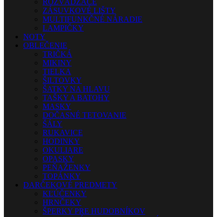
ROZVÁDZAČE
ZÁSUVKOVÉ LIŠTY
MULTIFUNKČNÉ NÁRADIE
LAMPIČKY
NOTY
OBLEČENIE
TRIČKÁ
MIKINY
TIELKA
ŠILTOVKY
ŠATKY NA HLAVU
TAŠKY A BATOHY
MASKY
DOČASNÉ TETOVANIE
ŠÁLY
RUKAVICE
HODINKY
OKULIARE
OPASKY
PEŇAŽENKY
TOPÁNKY
DARČEKOVÉ PREDMETY
KĽÚČENKY
HRNČEKY
ŠPERKY PRE HUDOBNÍKOV