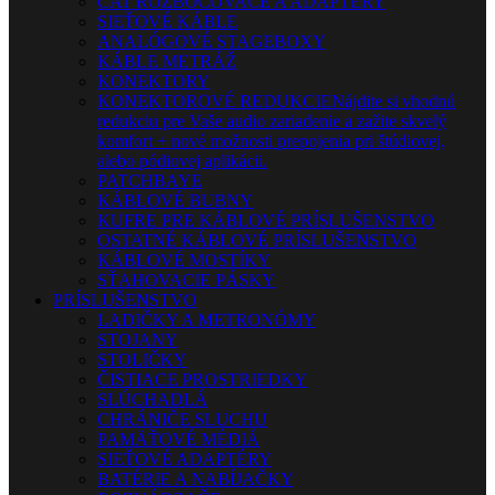
CAT ROZBOČOVAČE A ADAPTÉRY
SIEŤOVÉ KÁBLE
ANALÓGOVÉ STAGEBOXY
KÁBLE METRÁŽ
KONEKTORY
KONEKTOROVÉ REDUKCIE
Nájdite si vhodnú
redukciu pre Vaše audio zariadenie a zažite skvelý
komfort + nové možnosti prepojenia pri štúdiovej,
alebo pódiovej aplikácii.
PATCHBAYE
KÁBLOVÉ BUBNY
KUFRE PRE KÁBLOVÉ PRÍSLUŠENSTVO
OSTATNÉ KÁBLOVÉ PRÍSLUŠENSTVO
KÁBLOVÉ MOSTÍKY
SŤAHOVACIE PÁSKY
PRÍSLUŠENSTVO
LADIČKY A METRONÓMY
STOJANY
STOLIČKY
ČISTIACE PROSTRIEDKY
SLÚCHADLÁ
CHRÁNIČE SLUCHU
PAMÄŤOVÉ MÉDIÁ
SIEŤOVÉ ADAPTÉRY
BATÉRIE A NABÍJAČKY