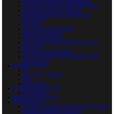
PLECHOVÉ TABUĽKY, DEKORÁCIE
MUZIKANTSKÉ HUDOBNÉ USB KĽÚČE
NÁSTENNÉ LP VINYL HODINY
REPLIKY-MINIATÚRY HUDOBNÝCH
NÁSTROJOV
NÁLEPKY
NAFUKOVACIE NÁSTROJE
OBALY NA TABLETY
OBALY NA TELEFÓNY
NÁSTENNÉ HODINY Z RÔZNYCH VECÍ
ODZNAKY
PLAGÁTY A KALENDÁRE
OSTATNÉ DARČEKOVÉ PREDMETY PRE
MUZIKANTOV
HUDOBNÉ NOSIČE
CD
LP PLATNE – VINYLY
DVD
MG KAZETY
HUDOBNÉ PREHRÁVAČE
GRAMOFÓNY
DARČEKOVÉ POUKAZY
B-STOCK/BAZÁR
POUŽITÉ, ROZBALENÉ, VYSTAVENÉ GITARY
POUŽITÉ GITAROVÉ APARÁTY