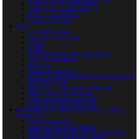
NOTOVÁ MAPA NA HMATNÍK
LEMOVANIE GITARY, ROZETY
MOTÍVY NA SNÍMAČE
CUSTOM VÝROBA
BICIE
AKUSTICKÉ BICIE
ELEKTRONICKÉ BICIE
ČINELY
BLANY
BUBENÍCKE PALIČKY A METLIČKY
HARDVÉR PRE BICIE
PERKUSIE
ORFFOVÉ NÁSTROJE
BUBNY NA POVZBUDZOVANIE, POCHODOVÉ
BICIE NÁSTROJE
MIKROFÓNY PRE BICIE A PERKUSIE
PRÍSLUŠENSTVO PRE BICIE
NÁHRADNÉ DIELY PRE BICIE
NOTY PRE BICIE A PERKUSIE
MUZIKOTERAPIA, MEDITÁCIA, JOGA, ETHNO,
EZOTERIKA
SPIEVAJÚCE MISKY
LADENÉ SPIEVAJÚCE MISKY
PRISLUŠENSTVO PRE SPIEVAJÚCE MISKY
PALIČKY PRE SPIEVAJÚCE MISKY