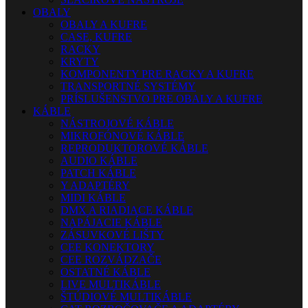
OBALY
OBALY A KUFRE
CASE, KUFRE
RACKY
KRYTY
KOMPONENTY PRE RACKY A KUFRE
TRANSPORTNÉ SYSTÉMY
PRÍSLUŠENSTVO PRE OBALY A KUFRE
KÁBLE
NÁSTROJOVÉ KÁBLE
MIKROFÓNOVÉ KÁBLE
REPRODUKTOROVÉ KÁBLE
AUDIO KÁBLE
PATCH KÁBLE
Y ADAPTÉRY
MIDI KÁBLE
DMX A RIADIACE KÁBLE
NAPÁJACIE KÁBLE
ZÁSUVKOVÉ LIŠTY
CEE KONEKTORY
CEE ROZVÁDZAČE
OSTATNÉ KÁBLE
LIVE MULTIKÁBLE
ŠTÚDIOVÉ MULTIKÁBLE