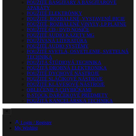
POUŽITÉ BASGITARY A BASGITAROVÉ
APARÁTY
POUŽITÉ ELEKTRÓNKY
POUŽITÉ, ROZBALENÉ, VYSTAVENÉ BICIE
POUŽITÉ, ROZBALENÉ VINYLY, LP PLATNE
POUŽITÉ CD / DVD NOSIČE
POUŽITÉ AUDIO KAZETY MG
POUŽÍVANÁ LITERATÚRA
POUŽITÉ AUDIO SYSTÉMY
POUŽITÉ SVETLÁ, OSVETLENIE, SVETELNÁ
TECHNIKA
POUŽITÁ ŠTÚDIOVÁ TECHNIKA
POUŽITÁ DROBNÁ ELEKTRONIKA
POUŽITÉ DYCHOVÉ NÁSTROJE
POUŽITÉ SLÁČIKOVÉ NÁSTROJE
POUŽITÉ KLÁVESOVÉ NÁSTROJE
OBLEČENIE S CHYBIČKAMI
B-STOCK DARČEKOVÉ PREDMETY
POUŽITÁ KANCELÁRSKA TECHNIKA
Login / Register
My Wishlist