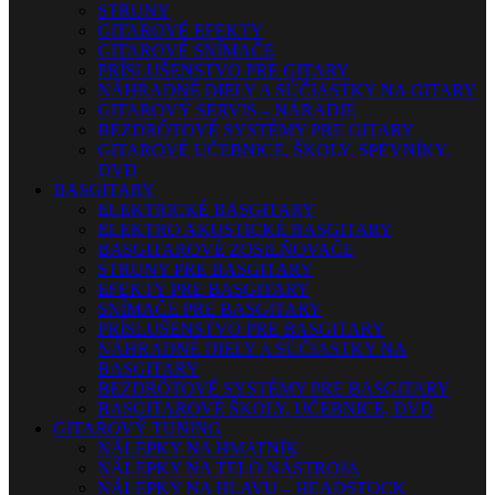
STRUNY
GITAROVÉ EFEKTY
GITAROVÉ SNÍMAČE
PRÍSLUŠENSTVO PRE GITARY
NÁHRADNÉ DIELY A SÚČIASTKY NA GITARY
GITAROVÝ SERVIS – NÁRADIE
BEZDRÔTOVÉ SYSTÉMY PRE GITARY
GITAROVÉ UČEBNICE, ŠKOLY, SPEVNÍKY,
DVD
BASGITARY
ELEKTRICKÉ BASGITARY
ELEKTRO AKUSTICKÉ BASGITARY
BASGITAROVÉ ZOSILŇOVAČE
STRUNY PRE BASGITARY
EFEKTY PRE BASGITARY
SNÍMAČE PRE BASGITARY
PRÍSLUŠENSTVO PRE BASGITARY
NÁHRADNÉ DIELY A SÚČIASTKY NA
BASGITARY
BEZDRÔTOVÉ SYSTÉMY PRE BASGITARY
BASGITAROVÉ ŠKOLY, UČEBNICE, DVD
GITAROVÝ TUNING
NÁLEPKY NA HMATNÍK
NÁLEPKY NA TELO NÁSTROJA
NÁLEPKY NA HLAVU – HEADSTOCK