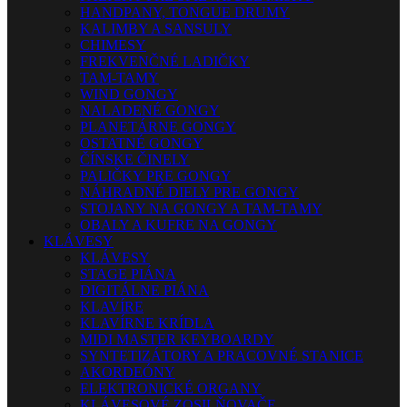
HANDPANY, TONGUE DRUMY
KALIMBY A SANSULY
CHIMESY
FREKVENČNÉ LADIČKY
TAM-TAMY
WIND GONGY
NALADENÉ GONGY
PLANETÁRNE GONGY
OSTATNÉ GONGY
ČÍNSKE ČINELY
PALIČKY PRE GONGY
NÁHRADNÉ DIELY PRE GONGY
STOJANY NA GONGY A TAM-TAMY
OBALY A KUFRE NA GONGY
KLÁVESY
KLÁVESY
STAGE PIÁNA
DIGITÁLNE PIÁNA
KLAVÍRE
KLAVÍRNE KRÍDLA
MIDI MASTER KEYBOARDY
SYNTETIZÁTORY A PRACOVNÉ STANICE
AKORDEÓNY
ELEKTRONICKÉ ORGANY
KLÁVESOVÉ ZOSILŇOVAČE