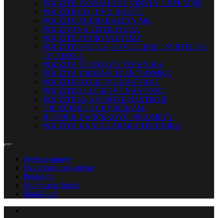
POUŽITÉ, ROZBALENÉ VINYLY, LP PLATNE
POUŽITÉ CD / DVD NOSIČE
POUŽITÉ AUDIO KAZETY MG
POUŽÍVANÁ LITERATÚRA
POUŽITÉ AUDIO SYSTÉMY
POUŽITÉ SVETLÁ, OSVETLENIE, SVETELNÁ
TECHNIKA
POUŽITÁ ŠTÚDIOVÁ TECHNIKA
POUŽITÁ DROBNÁ ELEKTRONIKA
POUŽITÉ DYCHOVÉ NÁSTROJE
POUŽITÉ SLÁČIKOVÉ NÁSTROJE
POUŽITÉ KLÁVESOVÉ NÁSTROJE
OBLEČENIE S CHYBIČKAMI
B-STOCK DARČEKOVÉ PREDMETY
POUŽITÁ KANCELÁRSKA TECHNIKA
Servis a opravy
Ozvučenie a osvetlenie
Prenájom
Nahrávacie štúdio
Škola
Nové