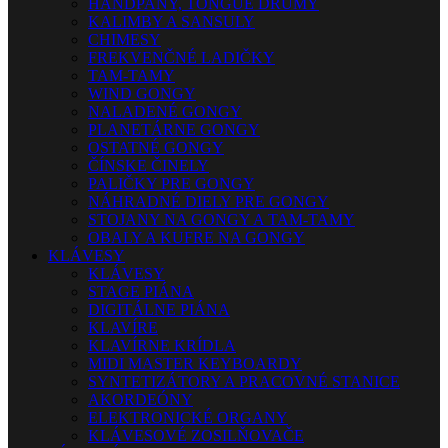
HANDPANY, TONGUE DRUMY
KALIMBY A SANSULY
CHIMESY
FREKVENČNÉ LADIČKY
TAM-TAMY
WIND GONGY
NALADENÉ GONGY
PLANETÁRNE GONGY
OSTATNÉ GONGY
ČÍNSKE ČINELY
PALIČKY PRE GONGY
NÁHRADNÉ DIELY PRE GONGY
STOJANY NA GONGY A TAM-TAMY
OBALY A KUFRE NA GONGY
KLÁVESY
KLÁVESY
STAGE PIÁNA
DIGITÁLNE PIÁNA
KLAVÍRE
KLAVÍRNE KRÍDLA
MIDI MASTER KEYBOARDY
SYNTETIZÁTORY A PRACOVNÉ STANICE
AKORDEÓNY
ELEKTRONICKÉ ORGANY
KLÁVESOVÉ ZOSILŇOVAČE