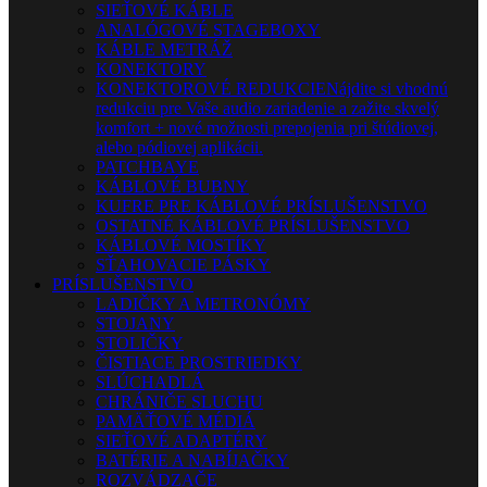
SIEŤOVÉ KÁBLE
ANALÓGOVÉ STAGEBOXY
KÁBLE METRÁŽ
KONEKTORY
KONEKTOROVÉ REDUKCIE
Nájdite si vhodnú
redukciu pre Vaše audio zariadenie a zažite skvelý
komfort + nové možnosti prepojenia pri štúdiovej,
alebo pódiovej aplikácii.
PATCHBAYE
KÁBLOVÉ BUBNY
KUFRE PRE KÁBLOVÉ PRÍSLUŠENSTVO
OSTATNÉ KÁBLOVÉ PRÍSLUŠENSTVO
KÁBLOVÉ MOSTÍKY
SŤAHOVACIE PÁSKY
PRÍSLUŠENSTVO
LADIČKY A METRONÓMY
STOJANY
STOLIČKY
ČISTIACE PROSTRIEDKY
SLÚCHADLÁ
CHRÁNIČE SLUCHU
PAMÄŤOVÉ MÉDIÁ
SIEŤOVÉ ADAPTÉRY
BATÉRIE A NABÍJAČKY
ROZVÁDZAČE