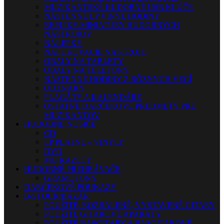
MUZIKANTSKÉ HUDOBNÉ USB KĽÚČE
NÁSTENNÉ LP VINYL HODINY
REPLIKY-MINIATÚRY HUDOBNÝCH
NÁSTROJOV
NÁLEPKY
NAFUKOVACIE NÁSTROJE
OBALY NA TABLETY
OBALY NA TELEFÓNY
NÁSTENNÉ HODINY Z RÔZNYCH VECÍ
ODZNAKY
PLAGÁTY A KALENDÁRE
OSTATNÉ DARČEKOVÉ PREDMETY PRE
MUZIKANTOV
HUDOBNÉ NOSIČE
CD
LP PLATNE – VINYLY
DVD
MG KAZETY
HUDOBNÉ PREHRÁVAČE
GRAMOFÓNY
DARČEKOVÉ POUKAZY
B-STOCK/BAZÁR
POUŽITÉ, ROZBALENÉ, VYSTAVENÉ GITARY
POUŽITÉ GITAROVÉ APARÁTY
POUŽITÉ BASGITARY A BASGITAROVÉ