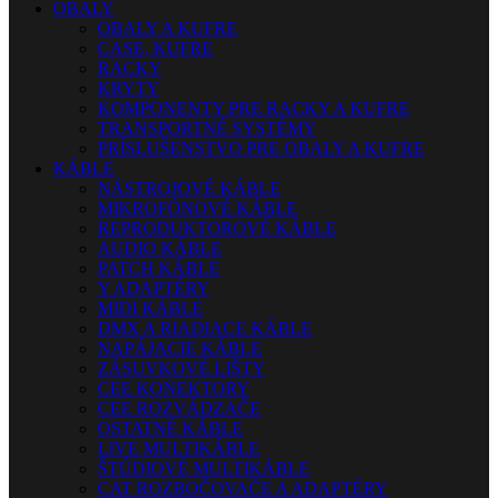
OBALY
OBALY A KUFRE
CASE, KUFRE
RACKY
KRYTY
KOMPONENTY PRE RACKY A KUFRE
TRANSPORTNÉ SYSTÉMY
PRÍSLUŠENSTVO PRE OBALY A KUFRE
KÁBLE
NÁSTROJOVÉ KÁBLE
MIKROFÓNOVÉ KÁBLE
REPRODUKTOROVÉ KÁBLE
AUDIO KÁBLE
PATCH KÁBLE
Y ADAPTÉRY
MIDI KÁBLE
DMX A RIADIACE KÁBLE
NAPÁJACIE KÁBLE
ZÁSUVKOVÉ LIŠTY
CEE KONEKTORY
CEE ROZVÁDZAČE
OSTATNÉ KÁBLE
LIVE MULTIKÁBLE
ŠTÚDIOVÉ MULTIKÁBLE
CAT ROZBOČOVAČE A ADAPTÉRY