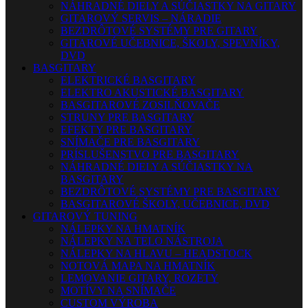
NÁHRADNÉ DIELY A SÚČIASTKY NA GITARY
GITAROVÝ SERVIS – NÁRADIE
BEZDRÔTOVÉ SYSTÉMY PRE GITARY
GITAROVÉ UČEBNICE, ŠKOLY, SPEVNÍKY,
DVD
BASGITARY
ELEKTRICKÉ BASGITARY
ELEKTRO AKUSTICKÉ BASGITARY
BASGITAROVÉ ZOSILŇOVAČE
STRUNY PRE BASGITARY
EFEKTY PRE BASGITARY
SNÍMAČE PRE BASGITARY
PRÍSLUŠENSTVO PRE BASGITARY
NÁHRADNÉ DIELY A SÚČIASTKY NA
BASGITARY
BEZDRÔTOVÉ SYSTÉMY PRE BASGITARY
BASGITAROVÉ ŠKOLY, UČEBNICE, DVD
GITAROVÝ TUNING
NÁLEPKY NA HMATNÍK
NÁLEPKY NA TELO NÁSTROJA
NÁLEPKY NA HLAVU – HEADSTOCK
NOTOVÁ MAPA NA HMATNÍK
LEMOVANIE GITARY, ROZETY
MOTÍVY NA SNÍMAČE
CUSTOM VÝROBA