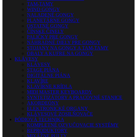
TAM-TAMY
WIND GONGY
NALADENÉ GONGY
PLANETÁRNE GONGY
OSTATNÉ GONGY
ČÍNSKE ČINELY
PALIČKY PRE GONGY
NÁHRADNÉ DIELY PRE GONGY
STOJANY NA GONGY A TAM-TAMY
OBALY A KUFRE NA GONGY
KLÁVESY
KLÁVESY
STAGE PIÁNA
DIGITÁLNE PIÁNA
KLAVÍRE
KLAVÍRNE KRÍDLA
MIDI MASTER KEYBOARDY
SYNTETIZÁTORY A PRACOVNÉ STANICE
AKORDEÓNY
ELEKTRONICKÉ ORGANY
KLÁVESOVÉ ZOSILŇOVAČE
PÓDIOVÁ TECHNIKA
KOMPLETNÉ OZVUČOVACIE SYSTÉMY
REPRODUKTORY
MIXÁŽNE PULTY