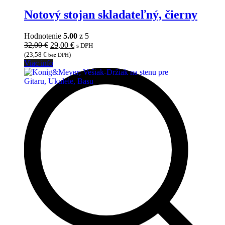
Notový stojan skladateľný, čierny
Hodnotenie
5.00
z 5
Pôvodná
Aktuálna
32,00
€
29,00
€
s DPH
cena
cena
(
23,58
€
)
bez DPH
bola:
je:
Viac info
32,00 €.
29,00 €.