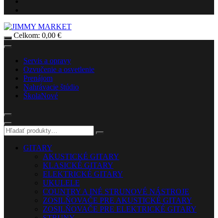
Celkom:
0,00
€
Servis a opravy
Ozvučenie a osvetlenie
Prenájom
Nahrávacie štúdio
Škola
Nové
GITARY
AKUSTICKÉ GITARY
KLASICKÉ GITARY
ELEKTRICKÉ GITARY
UKULELE
COUNTRY A INÉ STRUNOVÉ NÁSTROJE
ZOSILŇOVAČE PRE AKUSTICKÉ GITARY
ZOSILŇOVAČE PRE ELEKTRICKÉ GITARY
STRUNY