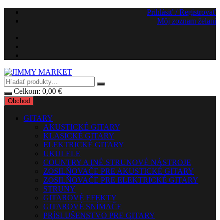
Preskočiť
Prihlásiť / Registrovať
na
Môj zoznam želaní
obsah
Celkom:
0,00
€
Obchod
GITARY
AKUSTICKÉ GITARY
KLASICKÉ GITARY
ELEKTRICKÉ GITARY
UKULELE
COUNTRY A INÉ STRUNOVÉ NÁSTROJE
ZOSILŇOVAČE PRE AKUSTICKÉ GITARY
ZOSILŇOVAČE PRE ELEKTRICKÉ GITARY
STRUNY
GITAROVÉ EFEKTY
GITAROVÉ SNÍMAČE
PRÍSLUŠENSTVO PRE GITARY