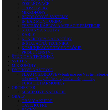
ZOSILŇOVAČE
CROSSOVERY
MIKROFÓNY
BEZDRÔTOVÉ SYSTÉMY
IN-EAR MONITORING
TESTERY KÁBLOV A MERACIE PRÍSTROJE
STOJANY A STATÍVY
KÁBLE
KONEKTORY A ADAPTÉRY
INŠTALAČNÁ TECHNIKA
KOMUNIKAČNÉ TECHNOLÓGIE
PRÍSLUŠENSTVO
ŠTÚDIOVÁ TECHNIKA
SVETLÁ
MIKROFÓNY
DYCHOVÉ NÁSTROJE
FLAUTY-ZOBCOVÉ
Vybrali sme pre Vás tie najlepšie
zobcové flauty. Ráčte si vybrať z našej ponuky.
FÚKACIE HARMONIKY
ORCHESTER
SLÁČIKOVÉ NÁSTROJE
OBALY
OBALY A KUFRE
CASE, KUFRE
RACKY