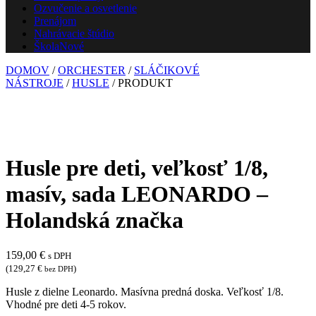
Ozvučenie a osvetlenie
Prenájom
Nahrávacie štúdio
Škola
Nové
DOMOV
/
ORCHESTER
/
SLÁČIKOVÉ
NÁSTROJE
/
HUSLE
/ PRODUKT
Husle pre deti, veľkosť 1/8,
masív, sada LEONARDO –
Holandská značka
159,00
€
s DPH
(
129,27
€
)
bez DPH
Husle z dielne Leonardo. Masívna predná doska. Veľkosť 1/8.
Vhodné pre deti 4-5 rokov.