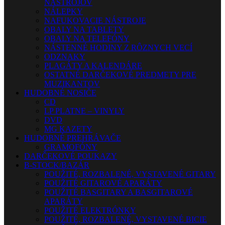
NÁSTROJOV
NÁLEPKY
NAFUKOVACIE NÁSTROJE
OBALY NA TABLETY
OBALY NA TELEFÓNY
NÁSTENNÉ HODINY Z RÔZNYCH VECÍ
ODZNAKY
PLAGÁTY A KALENDÁRE
OSTATNÉ DARČEKOVÉ PREDMETY PRE
MUZIKANTOV
HUDOBNÉ NOSIČE
CD
LP PLATNE – VINYLY
DVD
MG KAZETY
HUDOBNÉ PREHRÁVAČE
GRAMOFÓNY
DARČEKOVÉ POUKAZY
B-STOCK/BAZÁR
POUŽITÉ, ROZBALENÉ, VYSTAVENÉ GITARY
POUŽITÉ GITAROVÉ APARÁTY
POUŽITÉ BASGITARY A BASGITAROVÉ
APARÁTY
POUŽITÉ ELEKTRÓNKY
POUŽITÉ, ROZBALENÉ, VYSTAVENÉ BICIE