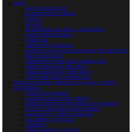
BICIE
AKUSTICKÉ BICIE
ELEKTRONICKÉ BICIE
ČINELY
BLANY
BUBENÍCKE PALIČKY A METLIČKY
HARDVÉR PRE BICIE
PERKUSIE
ORFFOVÉ NÁSTROJE
BUBNY NA POVZBUDZOVANIE, POCHODOVÉ
BICIE NÁSTROJE
MIKROFÓNY PRE BICIE A PERKUSIE
PRÍSLUŠENSTVO PRE BICIE
NÁHRADNÉ DIELY PRE BICIE
NOTY PRE BICIE A PERKUSIE
MUZIKOTERAPIA, MEDITÁCIA, JOGA, ETHNO,
EZOTERIKA
SPIEVAJÚCE MISKY
LADENÉ SPIEVAJÚCE MISKY
PRISLUŠENSTVO PRE SPIEVAJÚCE MISKY
PALIČKY PRE SPIEVAJÚCE MISKY
HANDPANY, TONGUE DRUMY
KALIMBY A SANSULY
CHIMESY
FREKVENČNÉ LADIČKY