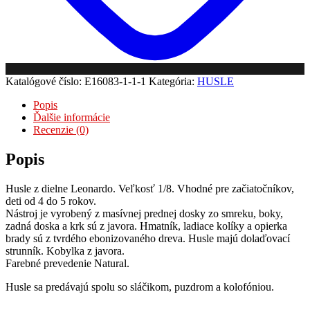
Katalógové číslo:
E16083-1-1-1
Kategória:
HUSLE
Popis
Ďalšie informácie
Recenzie (0)
Popis
Husle z dielne Leonardo. Veľkosť 1/8. Vhodné pre začiatočníkov,
deti od 4 do 5 rokov.
Nástroj je vyrobený z masívnej prednej dosky zo smreku, boky,
zadná doska a krk sú z javora. Hmatník, ladiace kolíky a opierka
brady sú z tvrdého ebonizovaného dreva. Husle majú dolaďovací
strunník. Kobylka z javora.
Farebné prevedenie Natural.
Husle sa predávajú spolu so sláčikom, puzdrom a kolofóniou.