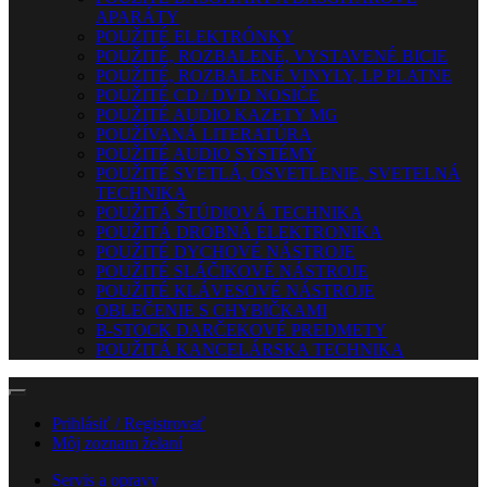
APARÁTY
POUŽITÉ ELEKTRÓNKY
POUŽITÉ, ROZBALENÉ, VYSTAVENÉ BICIE
POUŽITÉ, ROZBALENÉ VINYLY, LP PLATNE
POUŽITÉ CD / DVD NOSIČE
POUŽITÉ AUDIO KAZETY MG
POUŽÍVANÁ LITERATÚRA
POUŽITÉ AUDIO SYSTÉMY
POUŽITÉ SVETLÁ, OSVETLENIE, SVETELNÁ
TECHNIKA
POUŽITÁ ŠTÚDIOVÁ TECHNIKA
POUŽITÁ DROBNÁ ELEKTRONIKA
POUŽITÉ DYCHOVÉ NÁSTROJE
POUŽITÉ SLÁČIKOVÉ NÁSTROJE
POUŽITÉ KLÁVESOVÉ NÁSTROJE
OBLEČENIE S CHYBIČKAMI
B-STOCK DARČEKOVÉ PREDMETY
POUŽITÁ KANCELÁRSKA TECHNIKA
Prihlásiť / Registrovať
Môj zoznam želaní
Servis a opravy