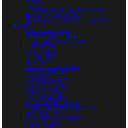
KRYTY
KOMPONENTY PRE RACKY A KUFRE
TRANSPORTNÉ SYSTÉMY
PRÍSLUŠENSTVO PRE OBALY A KUFRE
KÁBLE
NÁSTROJOVÉ KÁBLE
MIKROFÓNOVÉ KÁBLE
REPRODUKTOROVÉ KÁBLE
AUDIO KÁBLE
PATCH KÁBLE
Y ADAPTÉRY
MIDI KÁBLE
DMX A RIADIACE KÁBLE
NAPÁJACIE KÁBLE
ZÁSUVKOVÉ LIŠTY
CEE KONEKTORY
CEE ROZVÁDZAČE
OSTATNÉ KÁBLE
LIVE MULTIKÁBLE
ŠTÚDIOVÉ MULTIKÁBLE
CAT ROZBOČOVAČE A ADAPTÉRY
SIEŤOVÉ KÁBLE
ANALÓGOVÉ STAGEBOXY
KÁBLE METRÁŽ