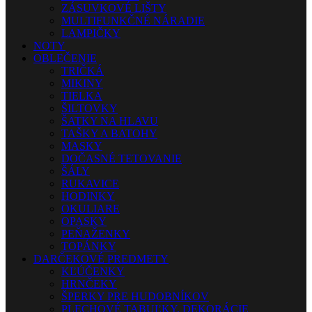
ZÁSUVKOVÉ LIŠTY
MULTIFUNKČNÉ NÁRADIE
LAMPIČKY
NOTY
OBLEČENIE
TRIČKÁ
MIKINY
TIELKA
ŠILTOVKY
ŠATKY NA HLAVU
TAŠKY A BATOHY
MASKY
DOČASNÉ TETOVANIE
ŠÁLY
RUKAVICE
HODINKY
OKULIARE
OPASKY
PEŇAŽENKY
TOPÁNKY
DARČEKOVÉ PREDMETY
KĽÚČENKY
HRNČEKY
ŠPERKY PRE HUDOBNÍKOV
PLECHOVÉ TABUĽKY, DEKORÁCIE