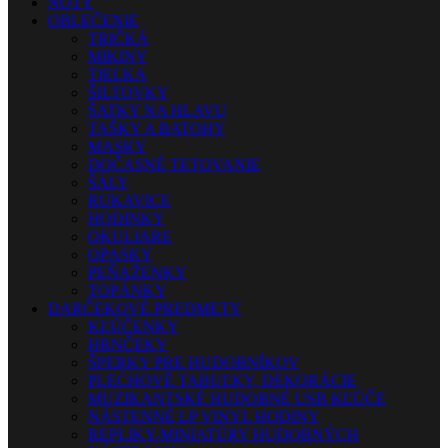
NOTY
OBLEČENIE
TRIČKÁ
MIKINY
TIELKA
ŠILTOVKY
ŠATKY NA HLAVU
TAŠKY A BATOHY
MASKY
DOČASNÉ TETOVANIE
ŠÁLY
RUKAVICE
HODINKY
OKULIARE
OPASKY
PEŇAŽENKY
TOPÁNKY
DARČEKOVÉ PREDMETY
KĽÚČENKY
HRNČEKY
ŠPERKY PRE HUDOBNÍKOV
PLECHOVÉ TABUĽKY, DEKORÁCIE
MUZIKANTSKÉ HUDOBNÉ USB KĽÚČE
NÁSTENNÉ LP VINYL HODINY
REPLIKY-MINIATÚRY HUDOBNÝCH