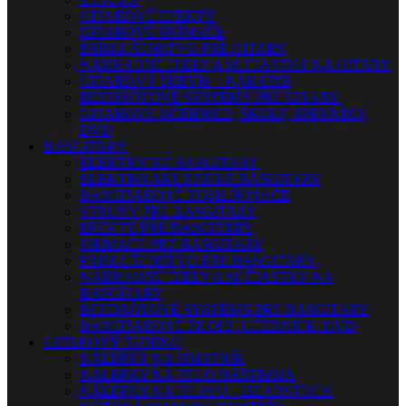
GITAROVÉ EFEKTY
GITAROVÉ SNÍMAČE
PRÍSLUŠENSTVO PRE GITARY
NÁHRADNÉ DIELY A SÚČIASTKY NA GITARY
GITAROVÝ SERVIS – NÁRADIE
BEZDRÔTOVÉ SYSTÉMY PRE GITARY
GITAROVÉ UČEBNICE, ŠKOLY, SPEVNÍKY,
DVD
BASGITARY
ELEKTRICKÉ BASGITARY
ELEKTRO AKUSTICKÉ BASGITARY
BASGITAROVÉ ZOSILŇOVAČE
STRUNY PRE BASGITARY
EFEKTY PRE BASGITARY
SNÍMAČE PRE BASGITARY
PRÍSLUŠENSTVO PRE BASGITARY
NÁHRADNÉ DIELY A SÚČIASTKY NA
BASGITARY
BEZDRÔTOVÉ SYSTÉMY PRE BASGITARY
BASGITAROVÉ ŠKOLY, UČEBNICE, DVD
GITAROVÝ TUNING
NÁLEPKY NA HMATNÍK
NÁLEPKY NA TELO NÁSTROJA
NÁLEPKY NA HLAVU – HEADSTOCK