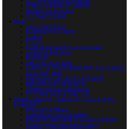
NOTOVÁ MAPA NA HMATNÍK
LEMOVANIE GITARY, ROZETY
MOTÍVY NA SNÍMAČE
CUSTOM VÝROBA
BICIE
AKUSTICKÉ BICIE
ELEKTRONICKÉ BICIE
ČINELY
BLANY
BUBENÍCKE PALIČKY A METLIČKY
HARDVÉR PRE BICIE
PERKUSIE
ORFFOVÉ NÁSTROJE
BUBNY NA POVZBUDZOVANIE, POCHODOVÉ
BICIE NÁSTROJE
MIKROFÓNY PRE BICIE A PERKUSIE
PRÍSLUŠENSTVO PRE BICIE
NÁHRADNÉ DIELY PRE BICIE
NOTY PRE BICIE A PERKUSIE
MUZIKOTERAPIA, MEDITÁCIA, JOGA, ETHNO,
EZOTERIKA
SPIEVAJÚCE MISKY
LADENÉ SPIEVAJÚCE MISKY
PRISLUŠENSTVO PRE SPIEVAJÚCE MISKY
PALIČKY PRE SPIEVAJÚCE MISKY