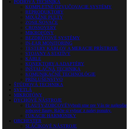
PÓDIOVÁ TECHNIKA
KOMPLETNÉ OZVUČOVACIE SYSTÉMY
REPRODUKTORY
MIXÁŽNE PULTY
ZOSILŇOVAČE
CROSSOVERY
MIKROFÓNY
BEZDRÔTOVÉ SYSTÉMY
IN-EAR MONITORING
TESTERY KÁBLOV A MERACIE PRÍSTROJE
STOJANY A STATÍVY
KÁBLE
KONEKTORY A ADAPTÉRY
INŠTALAČNÁ TECHNIKA
KOMUNIKAČNÉ TECHNOLÓGIE
PRÍSLUŠENSTVO
ŠTÚDIOVÁ TECHNIKA
SVETLÁ
MIKROFÓNY
DYCHOVÉ NÁSTROJE
FLAUTY-ZOBCOVÉ
Vybrali sme pre Vás tie najlepšie
zobcové flauty. Ráčte si vybrať z našej ponuky.
FÚKACIE HARMONIKY
ORCHESTER
SLÁČIKOVÉ NÁSTROJE