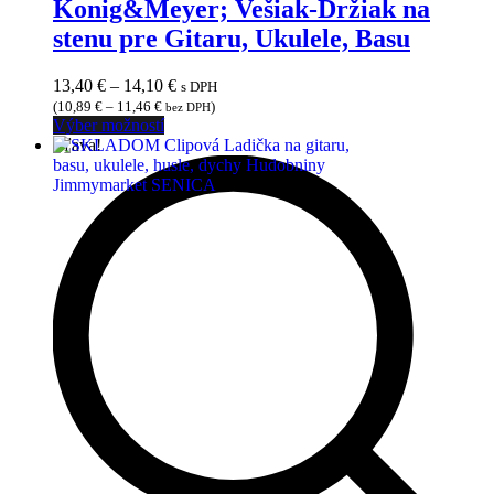
Konig&Meyer; Vešiak-Držiak na
stenu pre Gitaru, Ukulele, Basu
Price
13,40
€
–
14,10
€
s DPH
range:
(
10,89
€
–
11,46
€
)
bez DPH
Tento
13,40 €
Výber možností
produkt
through
Zľava!
má
14,10 €
viacero
variantov.
Možnosti
si
môžete
vybrať
na
stránke
produktu.