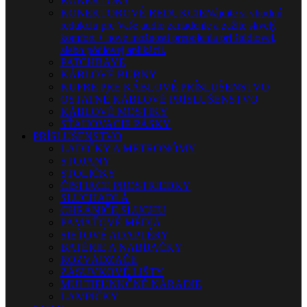
KONEKTORY
KONEKTOROVÉ REDUKCIE
Nájdite si vhodnú
redukciu pre Vaše audio zariadenie a zažite skvelý
komfort + nové možnosti prepojenia pri štúdiovej,
alebo pódiovej aplikácii.
PATCHBAYE
KÁBLOVÉ BUBNY
KUFRE PRE KÁBLOVÉ PRÍSLUŠENSTVO
OSTATNÉ KÁBLOVÉ PRÍSLUŠENSTVO
KÁBLOVÉ MOSTÍKY
SŤAHOVACIE PÁSKY
PRÍSLUŠENSTVO
LADIČKY A METRONÓMY
STOJANY
STOLIČKY
ČISTIACE PROSTRIEDKY
SLÚCHADLÁ
CHRÁNIČE SLUCHU
PAMÄŤOVÉ MÉDIÁ
SIEŤOVÉ ADAPTÉRY
BATÉRIE A NABÍJAČKY
ROZVÁDZAČE
ZÁSUVKOVÉ LIŠTY
MULTIFUNKČNÉ NÁRADIE
LAMPIČKY