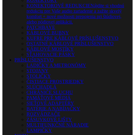
KONEKTORY
KONEKTOROVÉ REDUKCIE
Nájdite si vhodnú
redukciu pre Vaše audio zariadenie a zažite skvelý
komfort + nové možnosti prepojenia pri štúdiovej,
alebo pódiovej aplikácii.
PATCHBAYE
KÁBLOVÉ BUBNY
KUFRE PRE KÁBLOVÉ PRÍSLUŠENSTVO
OSTATNÉ KÁBLOVÉ PRÍSLUŠENSTVO
KÁBLOVÉ MOSTÍKY
SŤAHOVACIE PÁSKY
PRÍSLUŠENSTVO
LADIČKY A METRONÓMY
STOJANY
STOLIČKY
ČISTIACE PROSTRIEDKY
SLÚCHADLÁ
CHRÁNIČE SLUCHU
PAMÄŤOVÉ MÉDIÁ
SIEŤOVÉ ADAPTÉRY
BATÉRIE A NABÍJAČKY
ROZVÁDZAČE
ZÁSUVKOVÉ LIŠTY
MULTIFUNKČNÉ NÁRADIE
LAMPIČKY