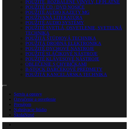
POUŽITÉ, ROZBALENÉ VINYLY, LP PLATNE
POUŽITÉ CD / DVD NOSIČE
POUŽITÉ AUDIO KAZETY MG
POUŽÍVANÁ LITERATÚRA
POUŽITÉ AUDIO SYSTÉMY
POUŽITÉ SVETLÁ, OSVETLENIE, SVETELNÁ
TECHNIKA
POUŽITÁ ŠTÚDIOVÁ TECHNIKA
POUŽITÁ DROBNÁ ELEKTRONIKA
POUŽITÉ DYCHOVÉ NÁSTROJE
POUŽITÉ SLÁČIKOVÉ NÁSTROJE
POUŽITÉ KLÁVESOVÉ NÁSTROJE
OBLEČENIE S CHYBIČKAMI
B-STOCK DARČEKOVÉ PREDMETY
POUŽITÁ KANCELÁRSKA TECHNIKA
Servis a opravy
Ozvučenie a osvetlenie
Prenájom
Nahrávacie štúdio
Škola
Nové