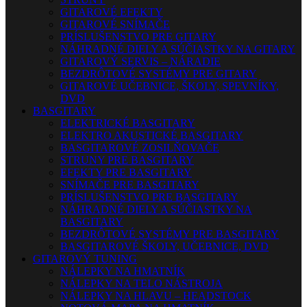
GITAROVÉ EFEKTY
GITAROVÉ SNÍMAČE
PRÍSLUŠENSTVO PRE GITARY
NÁHRADNÉ DIELY A SÚČIASTKY NA GITARY
GITAROVÝ SERVIS – NÁRADIE
BEZDRÔTOVÉ SYSTÉMY PRE GITARY
GITAROVÉ UČEBNICE, ŠKOLY, SPEVNÍKY,
DVD
BASGITARY
ELEKTRICKÉ BASGITARY
ELEKTRO AKUSTICKÉ BASGITARY
BASGITAROVÉ ZOSILŇOVAČE
STRUNY PRE BASGITARY
EFEKTY PRE BASGITARY
SNÍMAČE PRE BASGITARY
PRÍSLUŠENSTVO PRE BASGITARY
NÁHRADNÉ DIELY A SÚČIASTKY NA
BASGITARY
BEZDRÔTOVÉ SYSTÉMY PRE BASGITARY
BASGITAROVÉ ŠKOLY, UČEBNICE, DVD
GITAROVÝ TUNING
NÁLEPKY NA HMATNÍK
NÁLEPKY NA TELO NÁSTROJA
NÁLEPKY NA HLAVU – HEADSTOCK