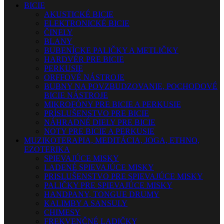
BICIE
AKUSTICKÉ BICIE
ELEKTRONICKÉ BICIE
ČINELY
BLANY
BUBENÍCKE PALIČKY A METLIČKY
HARDVÉR PRE BICIE
PERKUSIE
ORFFOVÉ NÁSTROJE
BUBNY NA POVZBUDZOVANIE, POCHODOVÉ
BICIE NÁSTROJE
MIKROFÓNY PRE BICIE A PERKUSIE
PRÍSLUŠENSTVO PRE BICIE
NÁHRADNÉ DIELY PRE BICIE
NOTY PRE BICIE A PERKUSIE
MUZIKOTERAPIA, MEDITÁCIA, JOGA, ETHNO,
EZOTERIKA
SPIEVAJÚCE MISKY
LADENÉ SPIEVAJÚCE MISKY
PRISLUŠENSTVO PRE SPIEVAJÚCE MISKY
PALIČKY PRE SPIEVAJÚCE MISKY
HANDPANY, TONGUE DRUMY
KALIMBY A SANSULY
CHIMESY
FREKVENČNÉ LADIČKY