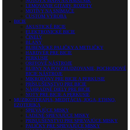
NOTOVÁ MAPA NA HMATNÍK
LEMOVANIE GITARY, ROZETY
MOTÍVY NA SNÍMAČE
CUSTOM VÝROBA
BICIE
AKUSTICKÉ BICIE
ELEKTRONICKÉ BICIE
ČINELY
BLANY
BUBENÍCKE PALIČKY A METLIČKY
HARDVÉR PRE BICIE
PERKUSIE
ORFFOVÉ NÁSTROJE
BUBNY NA POVZBUDZOVANIE, POCHODOVÉ
BICIE NÁSTROJE
MIKROFÓNY PRE BICIE A PERKUSIE
PRÍSLUŠENSTVO PRE BICIE
NÁHRADNÉ DIELY PRE BICIE
NOTY PRE BICIE A PERKUSIE
MUZIKOTERAPIA, MEDITÁCIA, JOGA, ETHNO,
EZOTERIKA
SPIEVAJÚCE MISKY
LADENÉ SPIEVAJÚCE MISKY
PRISLUŠENSTVO PRE SPIEVAJÚCE MISKY
PALIČKY PRE SPIEVAJÚCE MISKY