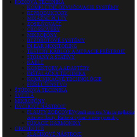
PÓDIOVÁ TECHNIKA
KOMPLETNÉ OZVUČOVACIE SYSTÉMY
REPRODUKTORY
MIXÁŽNE PULTY
ZOSILŇOVAČE
CROSSOVERY
MIKROFÓNY
BEZDRÔTOVÉ SYSTÉMY
IN-EAR MONITORING
TESTERY KÁBLOV A MERACIE PRÍSTROJE
STOJANY A STATÍVY
KÁBLE
KONEKTORY A ADAPTÉRY
INŠTALAČNÁ TECHNIKA
KOMUNIKAČNÉ TECHNOLÓGIE
PRÍSLUŠENSTVO
ŠTÚDIOVÁ TECHNIKA
SVETLÁ
MIKROFÓNY
DYCHOVÉ NÁSTROJE
FLAUTY-ZOBCOVÉ
Vybrali sme pre Vás tie najlepšie
zobcové flauty. Ráčte si vybrať z našej ponuky.
FÚKACIE HARMONIKY
ORCHESTER
SLÁČIKOVÉ NÁSTROJE