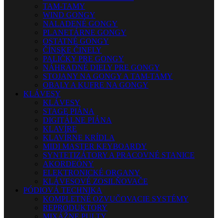
TAM-TAMY
WIND GONGY
NALADENÉ GONGY
PLANETÁRNE GONGY
OSTATNÉ GONGY
ČÍNSKE ČINELY
PALIČKY PRE GONGY
NÁHRADNÉ DIELY PRE GONGY
STOJANY NA GONGY A TAM-TAMY
OBALY A KUFRE NA GONGY
KLÁVESY
KLÁVESY
STAGE PIÁNA
DIGITÁLNE PIÁNA
KLAVÍRE
KLAVÍRNE KRÍDLA
MIDI MASTER KEYBOARDY
SYNTETIZÁTORY A PRACOVNÉ STANICE
AKORDEÓNY
ELEKTRONICKÉ ORGANY
KLÁVESOVÉ ZOSILŇOVAČE
PÓDIOVÁ TECHNIKA
KOMPLETNÉ OZVUČOVACIE SYSTÉMY
REPRODUKTORY
MIXÁŽNE PULTY