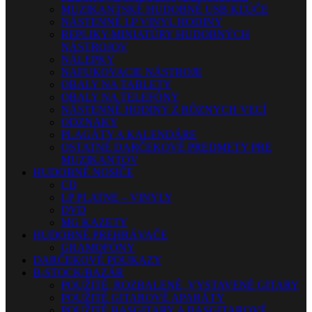
MUZIKANTSKÉ HUDOBNÉ USB KĽÚČE
NÁSTENNÉ LP VINYL HODINY
REPLIKY-MINIATÚRY HUDOBNÝCH
NÁSTROJOV
NÁLEPKY
NAFUKOVACIE NÁSTROJE
OBALY NA TABLETY
OBALY NA TELEFÓNY
NÁSTENNÉ HODINY Z RÔZNYCH VECÍ
ODZNAKY
PLAGÁTY A KALENDÁRE
OSTATNÉ DARČEKOVÉ PREDMETY PRE
MUZIKANTOV
HUDOBNÉ NOSIČE
CD
LP PLATNE – VINYLY
DVD
MG KAZETY
HUDOBNÉ PREHRÁVAČE
GRAMOFÓNY
DARČEKOVÉ POUKAZY
B-STOCK/BAZÁR
POUŽITÉ, ROZBALENÉ, VYSTAVENÉ GITARY
POUŽITÉ GITAROVÉ APARÁTY
POUŽITÉ BASGITARY A BASGITAROVÉ