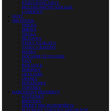
ZÁSUVKOVÉ LIŠTY
MULTIFUNKČNÉ NÁRADIE
LAMPIČKY
NOTY
OBLEČENIE
TRIČKÁ
MIKINY
TIELKA
ŠILTOVKY
ŠATKY NA HLAVU
TAŠKY A BATOHY
MASKY
DOČASNÉ TETOVANIE
ŠÁLY
RUKAVICE
HODINKY
OKULIARE
OPASKY
PEŇAŽENKY
TOPÁNKY
DARČEKOVÉ PREDMETY
KĽÚČENKY
HRNČEKY
ŠPERKY PRE HUDOBNÍKOV
PLECHOVÉ TABUĽKY, DEKORÁCIE