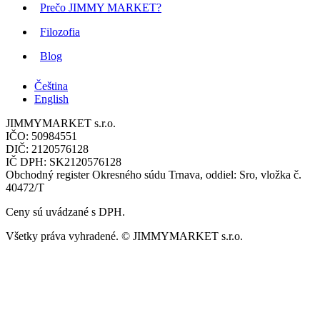
Prečo JIMMY MARKET?
Filozofia
Blog
Čeština
English
JIMMYMARKET s.r.o.
IČO: 50984551
DIČ: 2120576128
IČ DPH: SK2120576128
Obchodný register Okresného súdu Trnava, oddiel: Sro, vložka č.
40472/T
Ceny sú uvádzané s DPH.
Všetky práva vyhradené. © JIMMYMARKET s.r.o.