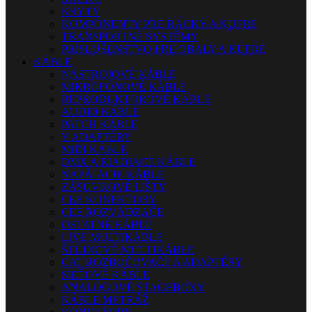
KRYTY
KOMPONENTY PRE RACKY A KUFRE
TRANSPORTNÉ SYSTÉMY
PRÍSLUŠENSTVO PRE OBALY A KUFRE
KÁBLE
NÁSTROJOVÉ KÁBLE
MIKROFÓNOVÉ KÁBLE
REPRODUKTOROVÉ KÁBLE
AUDIO KÁBLE
PATCH KÁBLE
Y ADAPTÉRY
MIDI KÁBLE
DMX A RIADIACE KÁBLE
NAPÁJACIE KÁBLE
ZÁSUVKOVÉ LIŠTY
CEE KONEKTORY
CEE ROZVÁDZAČE
OSTATNÉ KÁBLE
LIVE MULTIKÁBLE
ŠTÚDIOVÉ MULTIKÁBLE
CAT ROZBOČOVAČE A ADAPTÉRY
SIEŤOVÉ KÁBLE
ANALÓGOVÉ STAGEBOXY
KÁBLE METRÁŽ