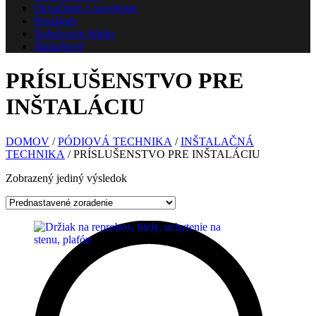
Ozvučenie a osvetlenie
Prenájom
Nahrávacie štúdio
Škola
Nové
PRÍSLUŠENSTVO PRE
INŠTALÁCIU
DOMOV
/
PÓDIOVÁ TECHNIKA
/
INŠTALAČNÁ
TECHNIKA
/ PRÍSLUŠENSTVO PRE INŠTALÁCIU
Zobrazený jediný výsledok