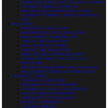
NÁHRADNÉ DIELY A SÚČIASTKY NA GITARY
GITAROVÝ SERVIS – NÁRADIE
BEZDRÔTOVÉ SYSTÉMY PRE GITARY
GITAROVÉ UČEBNICE, ŠKOLY, SPEVNÍKY,
DVD
BASGITARY
ELEKTRICKÉ BASGITARY
ELEKTRO AKUSTICKÉ BASGITARY
BASGITAROVÉ ZOSILŇOVAČE
STRUNY PRE BASGITARY
EFEKTY PRE BASGITARY
SNÍMAČE PRE BASGITARY
PRÍSLUŠENSTVO PRE BASGITARY
NÁHRADNÉ DIELY A SÚČIASTKY NA
BASGITARY
BEZDRÔTOVÉ SYSTÉMY PRE BASGITARY
BASGITAROVÉ ŠKOLY, UČEBNICE, DVD
GITAROVÝ TUNING
NÁLEPKY NA HMATNÍK
NÁLEPKY NA TELO NÁSTROJA
NÁLEPKY NA HLAVU – HEADSTOCK
NOTOVÁ MAPA NA HMATNÍK
LEMOVANIE GITARY, ROZETY
MOTÍVY NA SNÍMAČE
CUSTOM VÝROBA