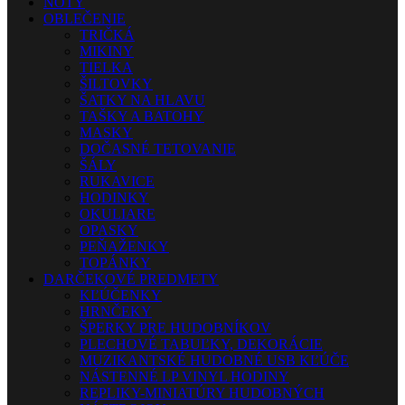
NOTY
OBLEČENIE
TRIČKÁ
MIKINY
TIELKA
ŠILTOVKY
ŠATKY NA HLAVU
TAŠKY A BATOHY
MASKY
DOČASNÉ TETOVANIE
ŠÁLY
RUKAVICE
HODINKY
OKULIARE
OPASKY
PEŇAŽENKY
TOPÁNKY
DARČEKOVÉ PREDMETY
KĽÚČENKY
HRNČEKY
ŠPERKY PRE HUDOBNÍKOV
PLECHOVÉ TABUĽKY, DEKORÁCIE
MUZIKANTSKÉ HUDOBNÉ USB KĽÚČE
NÁSTENNÉ LP VINYL HODINY
REPLIKY-MINIATÚRY HUDOBNÝCH