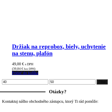
Držiak na reprobox, biely, uchytenie
na stenu, plafón
49,00
€
s DPH
(
39,84
€
)
bez DPH
Pridať do košíka
Minimálna
Maximálna
Filter
cena
cena
Otázky?
Kontaktuj nášho obchodného zástupcu, ktorý Ti rád pomôže: