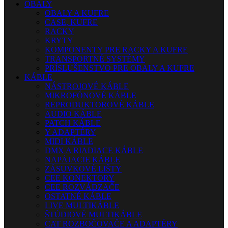
OBALY
OBALY A KUFRE
CASE, KUFRE
RACKY
KRYTY
KOMPONENTY PRE RACKY A KUFRE
TRANSPORTNÉ SYSTÉMY
PRÍSLUŠENSTVO PRE OBALY A KUFRE
KÁBLE
NÁSTROJOVÉ KÁBLE
MIKROFÓNOVÉ KÁBLE
REPRODUKTOROVÉ KÁBLE
AUDIO KÁBLE
PATCH KÁBLE
Y ADAPTÉRY
MIDI KÁBLE
DMX A RIADIACE KÁBLE
NAPÁJACIE KÁBLE
ZÁSUVKOVÉ LIŠTY
CEE KONEKTORY
CEE ROZVÁDZAČE
OSTATNÉ KÁBLE
LIVE MULTIKÁBLE
ŠTÚDIOVÉ MULTIKÁBLE
CAT ROZBOČOVAČE A ADAPTÉRY