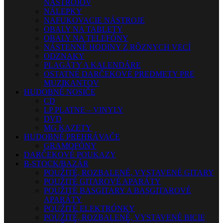
NÁSTROJOV
NÁLEPKY
NAFUKOVACIE NÁSTROJE
OBALY NA TABLETY
OBALY NA TELEFÓNY
NÁSTENNÉ HODINY Z RÔZNYCH VECÍ
ODZNAKY
PLAGÁTY A KALENDÁRE
OSTATNÉ DARČEKOVÉ PREDMETY PRE
MUZIKANTOV
HUDOBNÉ NOSIČE
CD
LP PLATNE – VINYLY
DVD
MG KAZETY
HUDOBNÉ PREHRÁVAČE
GRAMOFÓNY
DARČEKOVÉ POUKAZY
B-STOCK/BAZÁR
POUŽITÉ, ROZBALENÉ, VYSTAVENÉ GITARY
POUŽITÉ GITAROVÉ APARÁTY
POUŽITÉ BASGITARY A BASGITAROVÉ
APARÁTY
POUŽITÉ ELEKTRÓNKY
POUŽITÉ, ROZBALENÉ, VYSTAVENÉ BICIE