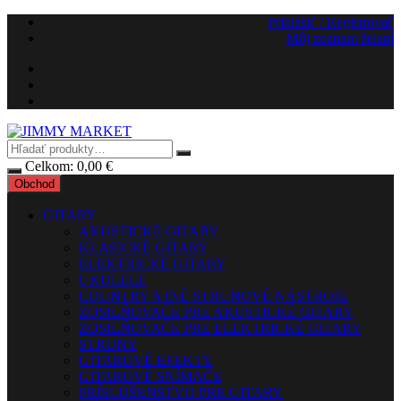
Preskočiť
Prihlásiť / Registrovať
na
Môj zoznam želaní
obsah
Celkom:
0,00
€
Obchod
GITARY
AKUSTICKÉ GITARY
KLASICKÉ GITARY
ELEKTRICKÉ GITARY
UKULELE
COUNTRY A INÉ STRUNOVÉ NÁSTROJE
ZOSILŇOVAČE PRE AKUSTICKÉ GITARY
ZOSILŇOVAČE PRE ELEKTRICKÉ GITARY
STRUNY
GITAROVÉ EFEKTY
GITAROVÉ SNÍMAČE
PRÍSLUŠENSTVO PRE GITARY