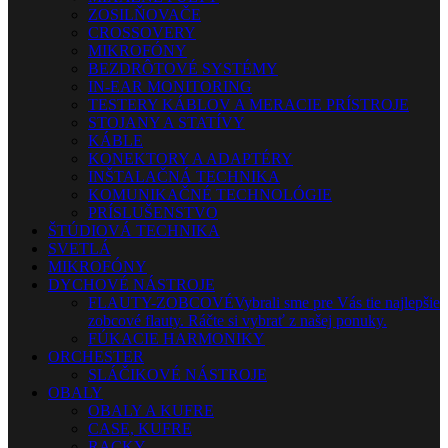
ZOSILŇOVAČE
CROSSOVERY
MIKROFÓNY
BEZDRÔTOVÉ SYSTÉMY
IN-EAR MONITORING
TESTERY KÁBLOV A MERACIE PRÍSTROJE
STOJANY A STATÍVY
KÁBLE
KONEKTORY A ADAPTÉRY
INŠTALAČNÁ TECHNIKA
KOMUNIKAČNÉ TECHNOLÓGIE
PRÍSLUŠENSTVO
ŠTÚDIOVÁ TECHNIKA
SVETLÁ
MIKROFÓNY
DYCHOVÉ NÁSTROJE
FLAUTY-ZOBCOVÉ
Vybrali sme pre Vás tie najlepšie
zobcové flauty. Ráčte si vybrať z našej ponuky.
FÚKACIE HARMONIKY
ORCHESTER
SLÁČIKOVÉ NÁSTROJE
OBALY
OBALY A KUFRE
CASE, KUFRE
RACKY