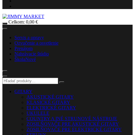
Celkom:
0,00
€
Servis a opravy
Ozvučenie a osvetlenie
Prenájom
Nahrávacie štúdio
Škola
Nové
GITARY
AKUSTICKÉ GITARY
KLASICKÉ GITARY
ELEKTRICKÉ GITARY
UKULELE
COUNTRY A INÉ STRUNOVÉ NÁSTROJE
ZOSILŇOVAČE PRE AKUSTICKÉ GITARY
ZOSILŇOVAČE PRE ELEKTRICKÉ GITARY
STRUNY