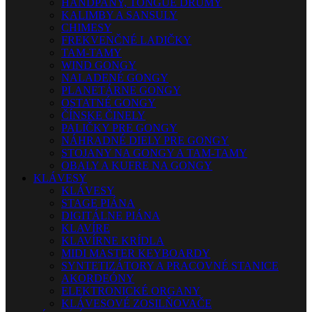
HANDPANY, TONGUE DRUMY
KALIMBY A SANSULY
CHIMESY
FREKVENČNÉ LADIČKY
TAM-TAMY
WIND GONGY
NALADENÉ GONGY
PLANETÁRNE GONGY
OSTATNÉ GONGY
ČÍNSKE ČINELY
PALIČKY PRE GONGY
NÁHRADNÉ DIELY PRE GONGY
STOJANY NA GONGY A TAM-TAMY
OBALY A KUFRE NA GONGY
KLÁVESY
KLÁVESY
STAGE PIÁNA
DIGITÁLNE PIÁNA
KLAVÍRE
KLAVÍRNE KRÍDLA
MIDI MASTER KEYBOARDY
SYNTETIZÁTORY A PRACOVNÉ STANICE
AKORDEÓNY
ELEKTRONICKÉ ORGANY
KLÁVESOVÉ ZOSILŇOVAČE