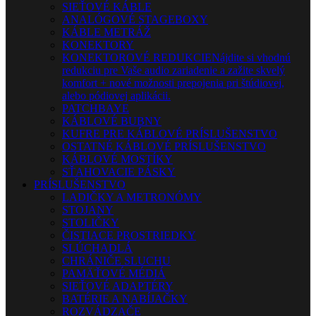
SIEŤOVÉ KÁBLE
ANALÓGOVÉ STAGEBOXY
KÁBLE METRÁŽ
KONEKTORY
KONEKTOROVÉ REDUKCIE
Nájdite si vhodnú
redukciu pre Vaše audio zariadenie a zažite skvelý
komfort + nové možnosti prepojenia pri štúdiovej,
alebo pódiovej aplikácii.
PATCHBAYE
KÁBLOVÉ BUBNY
KUFRE PRE KÁBLOVÉ PRÍSLUŠENSTVO
OSTATNÉ KÁBLOVÉ PRÍSLUŠENSTVO
KÁBLOVÉ MOSTÍKY
SŤAHOVACIE PÁSKY
PRÍSLUŠENSTVO
LADIČKY A METRONÓMY
STOJANY
STOLIČKY
ČISTIACE PROSTRIEDKY
SLÚCHADLÁ
CHRÁNIČE SLUCHU
PAMÄŤOVÉ MÉDIÁ
SIEŤOVÉ ADAPTÉRY
BATÉRIE A NABÍJAČKY
ROZVÁDZAČE