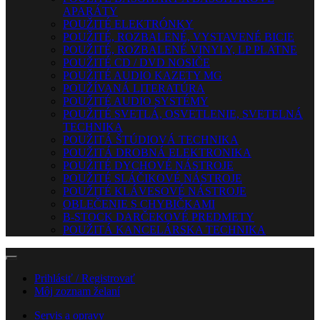
APARÁTY
POUŽITÉ ELEKTRÓNKY
POUŽITÉ, ROZBALENÉ, VYSTAVENÉ BICIE
POUŽITÉ, ROZBALENÉ VINYLY, LP PLATNE
POUŽITÉ CD / DVD NOSIČE
POUŽITÉ AUDIO KAZETY MG
POUŽÍVANÁ LITERATÚRA
POUŽITÉ AUDIO SYSTÉMY
POUŽITÉ SVETLÁ, OSVETLENIE, SVETELNÁ
TECHNIKA
POUŽITÁ ŠTÚDIOVÁ TECHNIKA
POUŽITÁ DROBNÁ ELEKTRONIKA
POUŽITÉ DYCHOVÉ NÁSTROJE
POUŽITÉ SLÁČIKOVÉ NÁSTROJE
POUŽITÉ KLÁVESOVÉ NÁSTROJE
OBLEČENIE S CHYBIČKAMI
B-STOCK DARČEKOVÉ PREDMETY
POUŽITÁ KANCELÁRSKA TECHNIKA
Prihlásiť / Registrovať
Môj zoznam želaní
Servis a opravy