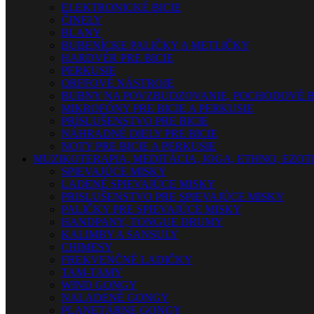
ELEKTRONICKÉ BICIE
ČINELY
BLANY
BUBENÍCKE PALIČKY A METLIČKY
HARDVÉR PRE BICIE
PERKUSIE
ORFFOVÉ NÁSTROJE
BUBNY NA POVZBUDZOVANIE, POCHODOVÉ B
MIKROFÓNY PRE BICIE A PERKUSIE
PRÍSLUŠENSTVO PRE BICIE
NÁHRADNÉ DIELY PRE BICIE
NOTY PRE BICIE A PERKUSIE
MUZIKOTERAPIA, MEDITÁCIA, JOGA, ETHNO, EZO
SPIEVAJÚCE MISKY
LADENÉ SPIEVAJÚCE MISKY
PRISLUŠENSTVO PRE SPIEVAJÚCE MISKY
PALIČKY PRE SPIEVAJÚCE MISKY
HANDPANY, TONGUE DRUMY
KALIMBY A SANSULY
CHIMESY
FREKVENČNÉ LADIČKY
TAM-TAMY
WIND GONGY
NALADENÉ GONGY
PLANETÁRNE GONGY