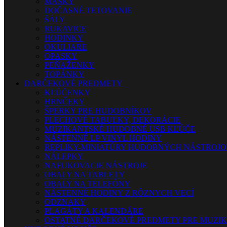
MASKY
DOČASNÉ TETOVANIE
ŠÁLY
RUKAVICE
HODINKY
OKULIARE
OPASKY
PEŇAŽENKY
TOPÁNKY
DARČEKOVÉ PREDMETY
KĽÚČENKY
HRNČEKY
ŠPERKY PRE HUDOBNÍKOV
PLECHOVÉ TABUĽKY, DEKORÁCIE
MUZIKANTSKÉ HUDOBNÉ USB KĽÚČE
NÁSTENNÉ LP VINYL HODINY
REPLIKY-MINIATÚRY HUDOBNÝCH NÁSTROJ
NÁLEPKY
NAFUKOVACIE NÁSTROJE
OBALY NA TABLETY
OBALY NA TELEFÓNY
NÁSTENNÉ HODINY Z RÔZNYCH VECÍ
ODZNAKY
PLAGÁTY A KALENDÁRE
OSTATNÉ DARČEKOVÉ PREDMETY PRE MUZI