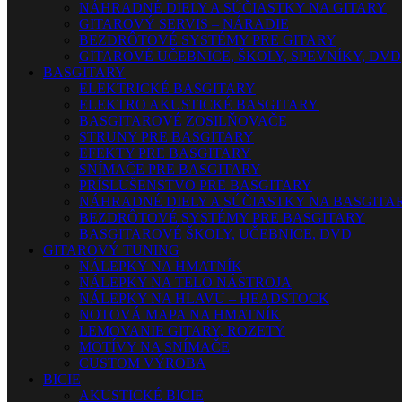
NÁHRADNÉ DIELY A SÚČIASTKY NA GITARY
GITAROVÝ SERVIS – NÁRADIE
BEZDRÔTOVÉ SYSTÉMY PRE GITARY
GITAROVÉ UČEBNICE, ŠKOLY, SPEVNÍKY, DVD
BASGITARY
ELEKTRICKÉ BASGITARY
ELEKTRO AKUSTICKÉ BASGITARY
BASGITAROVÉ ZOSILŇOVAČE
STRUNY PRE BASGITARY
EFEKTY PRE BASGITARY
SNÍMAČE PRE BASGITARY
PRÍSLUŠENSTVO PRE BASGITARY
NÁHRADNÉ DIELY A SÚČIASTKY NA BASGITA
BEZDRÔTOVÉ SYSTÉMY PRE BASGITARY
BASGITAROVÉ ŠKOLY, UČEBNICE, DVD
GITAROVÝ TUNING
NÁLEPKY NA HMATNÍK
NÁLEPKY NA TELO NÁSTROJA
NÁLEPKY NA HLAVU – HEADSTOCK
NOTOVÁ MAPA NA HMATNÍK
LEMOVANIE GITARY, ROZETY
MOTÍVY NA SNÍMAČE
CUSTOM VÝROBA
BICIE
AKUSTICKÉ BICIE