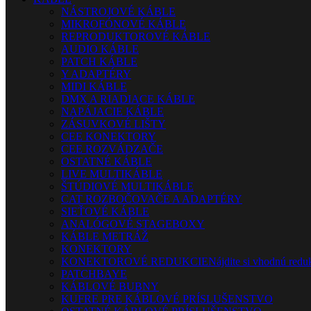
NÁSTROJOVÉ KÁBLE
MIKROFÓNOVÉ KÁBLE
REPRODUKTOROVÉ KÁBLE
AUDIO KÁBLE
PATCH KÁBLE
Y ADAPTÉRY
MIDI KÁBLE
DMX A RIADIACE KÁBLE
NAPÁJACIE KÁBLE
ZÁSUVKOVÉ LIŠTY
CEE KONEKTORY
CEE ROZVÁDZAČE
OSTATNÉ KÁBLE
LIVE MULTIKÁBLE
ŠTÚDIOVÉ MULTIKÁBLE
CAT ROZBOČOVAČE A ADAPTÉRY
SIEŤOVÉ KÁBLE
ANALÓGOVÉ STAGEBOXY
KÁBLE METRÁŽ
KONEKTORY
KONEKTOROVÉ REDUKCIE
Nájdite si vhodnú reduk
PATCHBAYE
KÁBLOVÉ BUBNY
KUFRE PRE KÁBLOVÉ PRÍSLUŠENSTVO