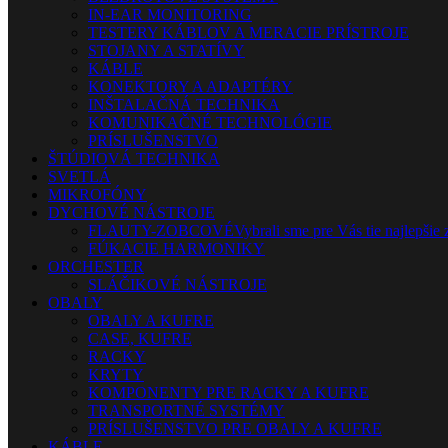
IN-EAR MONITORING
TESTERY KÁBLOV A MERACIE PRÍSTROJE
STOJANY A STATÍVY
KÁBLE
KONEKTORY A ADAPTÉRY
INŠTALAČNÁ TECHNIKA
KOMUNIKAČNÉ TECHNOLÓGIE
PRÍSLUŠENSTVO
ŠTÚDIOVÁ TECHNIKA
SVETLÁ
MIKROFÓNY
DYCHOVÉ NÁSTROJE
FLAUTY-ZOBCOVÉ
Vybrali sme pre Vás tie najlepšie 
FÚKACIE HARMONIKY
ORCHESTER
SLÁČIKOVÉ NÁSTROJE
OBALY
OBALY A KUFRE
CASE, KUFRE
RACKY
KRYTY
KOMPONENTY PRE RACKY A KUFRE
TRANSPORTNÉ SYSTÉMY
PRÍSLUŠENSTVO PRE OBALY A KUFRE
KÁBLE