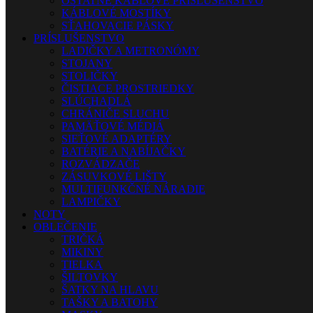
OSTATNÉ KÁBLOVÉ PRÍSLUŠENSTVO
KÁBLOVÉ MOSTÍKY
SŤAHOVACIE PÁSKY
PRÍSLUŠENSTVO
LADIČKY A METRONÓMY
STOJANY
STOLIČKY
ČISTIACE PROSTRIEDKY
SLÚCHADLÁ
CHRÁNIČE SLUCHU
PAMÄŤOVÉ MÉDIÁ
SIEŤOVÉ ADAPTÉRY
BATÉRIE A NABÍJAČKY
ROZVÁDZAČE
ZÁSUVKOVÉ LIŠTY
MULTIFUNKČNÉ NÁRADIE
LAMPIČKY
NOTY
OBLEČENIE
TRIČKÁ
MIKINY
TIELKA
ŠILTOVKY
ŠATKY NA HLAVU
TAŠKY A BATOHY