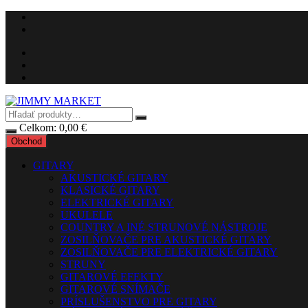
Preskočiť
na
obsah
Celkom:
0,00
€
Obchod
GITARY
AKUSTICKÉ GITARY
KLASICKÉ GITARY
ELEKTRICKÉ GITARY
UKULELE
COUNTRY A INÉ STRUNOVÉ NÁSTROJE
ZOSILŇOVAČE PRE AKUSTICKÉ GITARY
ZOSILŇOVAČE PRE ELEKTRICKÉ GITARY
STRUNY
GITAROVÉ EFEKTY
GITAROVÉ SNÍMAČE
PRÍSLUŠENSTVO PRE GITARY