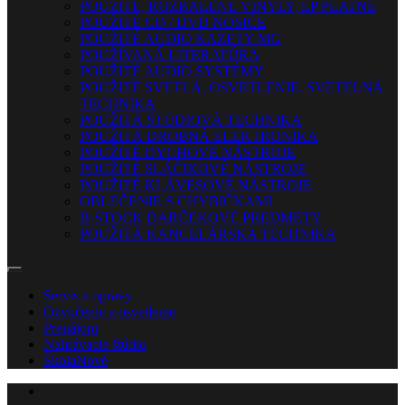
POUŽITÉ, ROZBALENÉ VINYLY, LP PLATNE
POUŽITÉ CD / DVD NOSIČE
POUŽITÉ AUDIO KAZETY MG
POUŽÍVANÁ LITERATÚRA
POUŽITÉ AUDIO SYSTÉMY
POUŽITÉ SVETLÁ, OSVETLENIE, SVETELNÁ
TECHNIKA
POUŽITÁ ŠTÚDIOVÁ TECHNIKA
POUŽITÁ DROBNÁ ELEKTRONIKA
POUŽITÉ DYCHOVÉ NÁSTROJE
POUŽITÉ SLÁČIKOVÉ NÁSTROJE
POUŽITÉ KLÁVESOVÉ NÁSTROJE
OBLEČENIE S CHYBIČKAMI
B-STOCK DARČEKOVÉ PREDMETY
POUŽITÁ KANCELÁRSKA TECHNIKA
Servis a opravy
Ozvučenie a osvetlenie
Prenájom
Nahrávacie štúdio
Škola
Nové