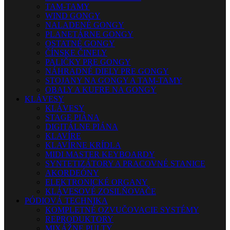
TAM-TAMY
WIND GONGY
NALADENÉ GONGY
PLANETÁRNE GONGY
OSTATNÉ GONGY
ČÍNSKE ČINELY
PALIČKY PRE GONGY
NÁHRADNÉ DIELY PRE GONGY
STOJANY NA GONGY A TAM-TAMY
OBALY A KUFRE NA GONGY
KLÁVESY
KLÁVESY
STAGE PIÁNA
DIGITÁLNE PIÁNA
KLAVÍRE
KLAVÍRNE KRÍDLA
MIDI MASTER KEYBOARDY
SYNTETIZÁTORY A PRACOVNÉ STANICE
AKORDEÓNY
ELEKTRONICKÉ ORGANY
KLÁVESOVÉ ZOSILŇOVAČE
PÓDIOVÁ TECHNIKA
KOMPLETNÉ OZVUČOVACIE SYSTÉMY
REPRODUKTORY
MIXÁŽNE PULTY