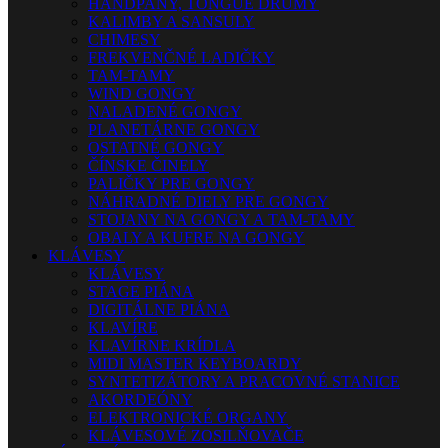
HANDPANY, TONGUE DRUMY
KALIMBY A SANSULY
CHIMESY
FREKVENČNÉ LADIČKY
TAM-TAMY
WIND GONGY
NALADENÉ GONGY
PLANETÁRNE GONGY
OSTATNÉ GONGY
ČÍNSKE ČINELY
PALIČKY PRE GONGY
NÁHRADNÉ DIELY PRE GONGY
STOJANY NA GONGY A TAM-TAMY
OBALY A KUFRE NA GONGY
KLÁVESY
KLÁVESY
STAGE PIÁNA
DIGITÁLNE PIÁNA
KLAVÍRE
KLAVÍRNE KRÍDLA
MIDI MASTER KEYBOARDY
SYNTETIZÁTORY A PRACOVNÉ STANICE
AKORDEÓNY
ELEKTRONICKÉ ORGANY
KLÁVESOVÉ ZOSILŇOVAČE