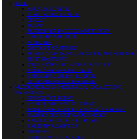
BICIE
AKUSTICKÉ BICIE
ELEKTRONICKÉ BICIE
ČINELY
BLANY
BUBENÍCKE PALIČKY A METLIČKY
HARDVÉR PRE BICIE
PERKUSIE
ORFFOVÉ NÁSTROJE
BUBNY NA POVZBUDZOVANIE, POCHODOVÉ
BICIE NÁSTROJE
MIKROFÓNY PRE BICIE A PERKUSIE
PRÍSLUŠENSTVO PRE BICIE
NÁHRADNÉ DIELY PRE BICIE
NOTY PRE BICIE A PERKUSIE
MUZIKOTERAPIA, MEDITÁCIA, JOGA, ETHNO,
EZOTERIKA
SPIEVAJÚCE MISKY
LADENÉ SPIEVAJÚCE MISKY
PRISLUŠENSTVO PRE SPIEVAJÚCE MISKY
PALIČKY PRE SPIEVAJÚCE MISKY
HANDPANY, TONGUE DRUMY
KALIMBY A SANSULY
CHIMESY
FREKVENČNÉ LADIČKY