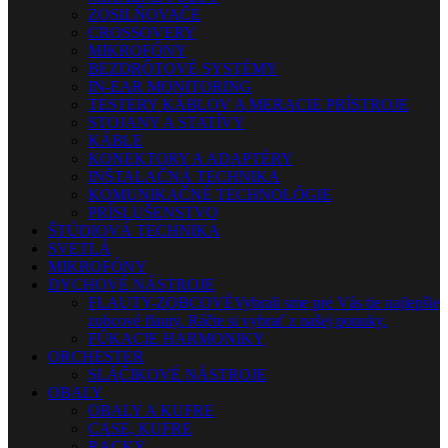
ZOSILŇOVAČE
CROSSOVERY
MIKROFÓNY
BEZDRÔTOVÉ SYSTÉMY
IN-EAR MONITORING
TESTERY KÁBLOV A MERACIE PRÍSTROJE
STOJANY A STATÍVY
KÁBLE
KONEKTORY A ADAPTÉRY
INŠTALAČNÁ TECHNIKA
KOMUNIKAČNÉ TECHNOLÓGIE
PRÍSLUŠENSTVO
ŠTÚDIOVÁ TECHNIKA
SVETLÁ
MIKROFÓNY
DYCHOVÉ NÁSTROJE
FLAUTY-ZOBCOVÉ
Vybrali sme pre Vás tie najlepšie
zobcové flauty. Ráčte si vybrať z našej ponuky.
FÚKACIE HARMONIKY
ORCHESTER
SLÁČIKOVÉ NÁSTROJE
OBALY
OBALY A KUFRE
CASE, KUFRE
RACKY