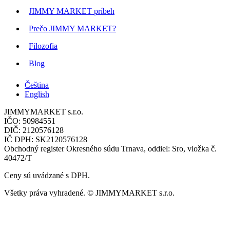
JIMMY MARKET príbeh
Prečo JIMMY MARKET?
Filozofia
Blog
Čeština
English
JIMMYMARKET s.r.o.
IČO: 50984551
DIČ: 2120576128
IČ DPH: SK2120576128
Obchodný register Okresného súdu Trnava, oddiel: Sro, vložka č.
40472/T
Ceny sú uvádzané s DPH.
Všetky práva vyhradené. © JIMMYMARKET s.r.o.