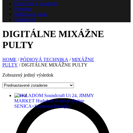
Ozvučenie a osvetlenie
Prenájom
Nahrávacie štúdio
Škola
Nové
DIGITÁLNE MIXÁŽNE
PULTY
HOME
/
PÓDIOVÁ TECHNIKA
/
MIXÁŽNE
PULTY
/ DIGITÁLNE MIXÁŽNE PULTY
Zobrazený jediný výsledok
Zľava!