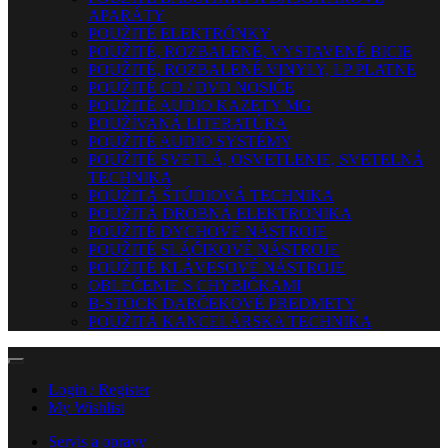
APARÁTY
POUŽITÉ ELEKTRÓNKY
POUŽITÉ, ROZBALENÉ, VYSTAVENÉ BICIE
POUŽITÉ, ROZBALENÉ VINYLY, LP PLATNE
POUŽITÉ CD / DVD NOSIČE
POUŽITÉ AUDIO KAZETY MG
POUŽÍVANÁ LITERATÚRA
POUŽITÉ AUDIO SYSTÉMY
POUŽITÉ SVETLÁ, OSVETLENIE, SVETELNÁ
TECHNIKA
POUŽITÁ ŠTÚDIOVÁ TECHNIKA
POUŽITÁ DROBNÁ ELEKTRONIKA
POUŽITÉ DYCHOVÉ NÁSTROJE
POUŽITÉ SLÁČIKOVÉ NÁSTROJE
POUŽITÉ KLÁVESOVÉ NÁSTROJE
OBLEČENIE S CHYBIČKAMI
B-STOCK DARČEKOVÉ PREDMETY
POUŽITÁ KANCELÁRSKA TECHNIKA
Login / Register
My Wishlist
Servis a opravy