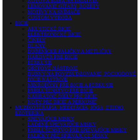
NOTOVÁ MAPA NA HMATNÍK
LEMOVANIE GITARY, ROZETY
MOTÍVY NA SNÍMAČE
CUSTOM VÝROBA
BICIE
AKUSTICKÉ BICIE
ELEKTRONICKÉ BICIE
ČINELY
BLANY
BUBENÍCKE PALIČKY A METLIČKY
HARDVÉR PRE BICIE
PERKUSIE
ORFFOVÉ NÁSTROJE
BUBNY NA POVZBUDZOVANIE, POCHODOVÉ
BICIE NÁSTROJE
MIKROFÓNY PRE BICIE A PERKUSIE
PRÍSLUŠENSTVO PRE BICIE
NÁHRADNÉ DIELY PRE BICIE
NOTY PRE BICIE A PERKUSIE
MUZIKOTERAPIA, MEDITÁCIA, JOGA, ETHNO,
EZOTERIKA
SPIEVAJÚCE MISKY
LADENÉ SPIEVAJÚCE MISKY
PRISLUŠENSTVO PRE SPIEVAJÚCE MISKY
PALIČKY PRE SPIEVAJÚCE MISKY