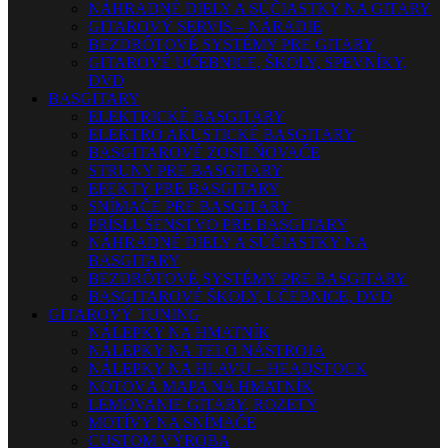
NÁHRADNÉ DIELY A SÚČIASTKY NA GITARY
GITAROVÝ SERVIS – NÁRADIE
BEZDRÔTOVÉ SYSTÉMY PRE GITARY
GITAROVÉ UČEBNICE, ŠKOLY, SPEVNÍKY,
DVD
BASGITARY
ELEKTRICKÉ BASGITARY
ELEKTRO AKUSTICKÉ BASGITARY
BASGITAROVÉ ZOSILŇOVAČE
STRUNY PRE BASGITARY
EFEKTY PRE BASGITARY
SNÍMAČE PRE BASGITARY
PRÍSLUŠENSTVO PRE BASGITARY
NÁHRADNÉ DIELY A SÚČIASTKY NA
BASGITARY
BEZDRÔTOVÉ SYSTÉMY PRE BASGITARY
BASGITAROVÉ ŠKOLY, UČEBNICE, DVD
GITAROVÝ TUNING
NÁLEPKY NA HMATNÍK
NÁLEPKY NA TELO NÁSTROJA
NÁLEPKY NA HLAVU – HEADSTOCK
NOTOVÁ MAPA NA HMATNÍK
LEMOVANIE GITARY, ROZETY
MOTÍVY NA SNÍMAČE
CUSTOM VÝROBA