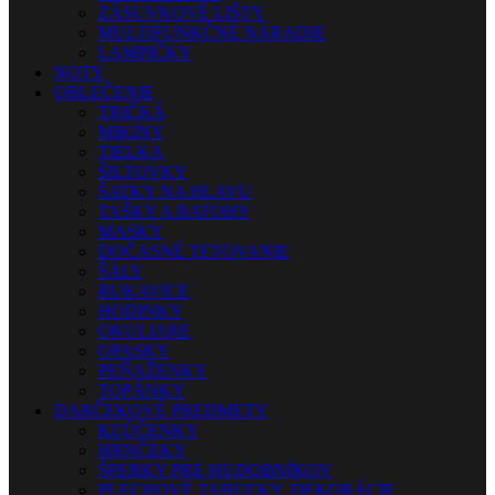
ZÁSUVKOVÉ LIŠTY
MULTIFUNKČNÉ NÁRADIE
LAMPIČKY
NOTY
OBLEČENIE
TRIČKÁ
MIKINY
TIELKA
ŠILTOVKY
ŠATKY NA HLAVU
TAŠKY A BATOHY
MASKY
DOČASNÉ TETOVANIE
ŠÁLY
RUKAVICE
HODINKY
OKULIARE
OPASKY
PEŇAŽENKY
TOPÁNKY
DARČEKOVÉ PREDMETY
KĽÚČENKY
HRNČEKY
ŠPERKY PRE HUDOBNÍKOV
PLECHOVÉ TABUĽKY, DEKORÁCIE