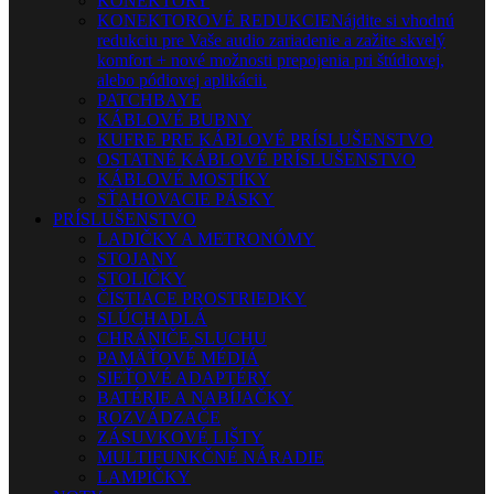
KONEKTORY
KONEKTOROVÉ REDUKCIE
Nájdite si vhodnú
redukciu pre Vaše audio zariadenie a zažite skvelý
komfort + nové možnosti prepojenia pri štúdiovej,
alebo pódiovej aplikácii.
PATCHBAYE
KÁBLOVÉ BUBNY
KUFRE PRE KÁBLOVÉ PRÍSLUŠENSTVO
OSTATNÉ KÁBLOVÉ PRÍSLUŠENSTVO
KÁBLOVÉ MOSTÍKY
SŤAHOVACIE PÁSKY
PRÍSLUŠENSTVO
LADIČKY A METRONÓMY
STOJANY
STOLIČKY
ČISTIACE PROSTRIEDKY
SLÚCHADLÁ
CHRÁNIČE SLUCHU
PAMÄŤOVÉ MÉDIÁ
SIEŤOVÉ ADAPTÉRY
BATÉRIE A NABÍJAČKY
ROZVÁDZAČE
ZÁSUVKOVÉ LIŠTY
MULTIFUNKČNÉ NÁRADIE
LAMPIČKY