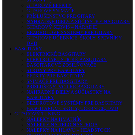
GITAROVÉ EFEKTY
GITAROVÉ SNÍMAČE
PRÍSLUŠENSTVO PRE GITARY
NÁHRADNÉ DIELY A SÚČIASTKY NA GITARY
GITAROVÝ SERVIS – NÁRADIE
BEZDRÔTOVÉ SYSTÉMY PRE GITARY
GITAROVÉ UČEBNICE, ŠKOLY, SPEVNÍKY,
DVD
BASGITARY
ELEKTRICKÉ BASGITARY
ELEKTRO AKUSTICKÉ BASGITARY
BASGITAROVÉ ZOSILŇOVAČE
STRUNY PRE BASGITARY
EFEKTY PRE BASGITARY
SNÍMAČE PRE BASGITARY
PRÍSLUŠENSTVO PRE BASGITARY
NÁHRADNÉ DIELY A SÚČIASTKY NA
BASGITARY
BEZDRÔTOVÉ SYSTÉMY PRE BASGITARY
BASGITAROVÉ ŠKOLY, UČEBNICE, DVD
GITAROVÝ TUNING
NÁLEPKY NA HMATNÍK
NÁLEPKY NA TELO NÁSTROJA
NÁLEPKY NA HLAVU – HEADSTOCK