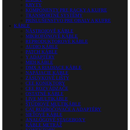
KRYTY
KOMPONENTY PRE RACKY A KUFRE
TRANSPORTNÉ SYSTÉMY
PRÍSLUŠENSTVO PRE OBALY A KUFRE
KÁBLE
NÁSTROJOVÉ KÁBLE
MIKROFÓNOVÉ KÁBLE
REPRODUKTOROVÉ KÁBLE
AUDIO KÁBLE
PATCH KÁBLE
Y ADAPTÉRY
MIDI KÁBLE
DMX A RIADIACE KÁBLE
NAPÁJACIE KÁBLE
ZÁSUVKOVÉ LIŠTY
CEE KONEKTORY
CEE ROZVÁDZAČE
OSTATNÉ KÁBLE
LIVE MULTIKÁBLE
ŠTÚDIOVÉ MULTIKÁBLE
CAT ROZBOČOVAČE A ADAPTÉRY
SIEŤOVÉ KÁBLE
ANALÓGOVÉ STAGEBOXY
KÁBLE METRÁŽ