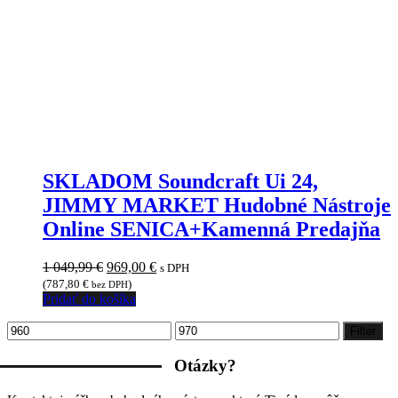
SKLADOM Soundcraft Ui 24,
JIMMY MARKET Hudobné Nástroje
Online SENICA+Kamenná Predajňa
Pôvodná
Aktuálna
1 049,99
€
969,00
€
s DPH
cena
cena
(
787,80
€
)
bez DPH
bola:
je:
Pridať do košíka
1
969,00 €.
Minimálna
Maximálna
049,99 €.
Filter
cena
cena
Otázky?