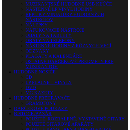
MUZIKANTSKÉ HUDOBNÉ USB KĽÚČE
NÁSTENNÉ LP VINYL HODINY
REPLIKY-MINIATÚRY HUDOBNÝCH
NÁSTROJOV
NÁLEPKY
NAFUKOVACIE NÁSTROJE
OBALY NA TABLETY
OBALY NA TELEFÓNY
NÁSTENNÉ HODINY Z RÔZNYCH VECÍ
ODZNAKY
PLAGÁTY A KALENDÁRE
OSTATNÉ DARČEKOVÉ PREDMETY PRE
MUZIKANTOV
HUDOBNÉ NOSIČE
CD
LP PLATNE – VINYLY
DVD
MG KAZETY
HUDOBNÉ PREHRÁVAČE
GRAMOFÓNY
DARČEKOVÉ POUKAZY
B-STOCK/BAZÁR
POUŽITÉ, ROZBALENÉ, VYSTAVENÉ GITARY
POUŽITÉ GITAROVÉ APARÁTY
POUŽITÉ BASGITARY A BASGITAROVÉ