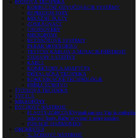
PÓDIOVÁ TECHNIKA
KOMPLETNÉ OZVUČOVACIE SYSTÉMY
REPRODUKTORY
MIXÁŽNE PULTY
ZOSILŇOVAČE
CROSSOVERY
MIKROFÓNY
BEZDRÔTOVÉ SYSTÉMY
IN-EAR MONITORING
TESTERY KÁBLOV A MERACIE PRÍSTROJE
STOJANY A STATÍVY
KÁBLE
KONEKTORY A ADAPTÉRY
INŠTALAČNÁ TECHNIKA
KOMUNIKAČNÉ TECHNOLÓGIE
PRÍSLUŠENSTVO
ŠTÚDIOVÁ TECHNIKA
SVETLÁ
MIKROFÓNY
DYCHOVÉ NÁSTROJE
FLAUTY-ZOBCOVÉ
Vybrali sme pre Vás tie najlepšie
zobcové flauty. Ráčte si vybrať z našej ponuky.
FÚKACIE HARMONIKY
ORCHESTER
SLÁČIKOVÉ NÁSTROJE