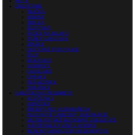
NOTY
OBLEČENIE
TRIČKÁ
MIKINY
TIELKA
ŠILTOVKY
ŠATKY NA HLAVU
TAŠKY A BATOHY
MASKY
DOČASNÉ TETOVANIE
ŠÁLY
RUKAVICE
HODINKY
OKULIARE
OPASKY
PEŇAŽENKY
TOPÁNKY
DARČEKOVÉ PREDMETY
KĽÚČENKY
HRNČEKY
ŠPERKY PRE HUDOBNÍKOV
PLECHOVÉ TABUĽKY, DEKORÁCIE
MUZIKANTSKÉ HUDOBNÉ USB KĽÚČE
NÁSTENNÉ LP VINYL HODINY
REPLIKY-MINIATÚRY HUDOBNÝCH