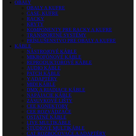
OBALY
OBALY A KUFRE
CASE, KUFRE
RACKY
KRYTY
KOMPONENTY PRE RACKY A KUFRE
TRANSPORTNÉ SYSTÉMY
PRÍSLUŠENSTVO PRE OBALY A KUFRE
KÁBLE
NÁSTROJOVÉ KÁBLE
MIKROFÓNOVÉ KÁBLE
REPRODUKTOROVÉ KÁBLE
AUDIO KÁBLE
PATCH KÁBLE
Y ADAPTÉRY
MIDI KÁBLE
DMX A RIADIACE KÁBLE
NAPÁJACIE KÁBLE
ZÁSUVKOVÉ LIŠTY
CEE KONEKTORY
CEE ROZVÁDZAČE
OSTATNÉ KÁBLE
LIVE MULTIKÁBLE
ŠTÚDIOVÉ MULTIKÁBLE
CAT ROZBOČOVAČE A ADAPTÉRY