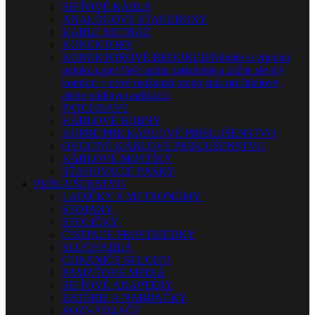
SIEŤOVÉ KÁBLE
ANALÓGOVÉ STAGEBOXY
KÁBLE METRÁŽ
KONEKTORY
KONEKTOROVÉ REDUKCIE
Nájdite si vhodnú
redukciu pre Vaše audio zariadenie a zažite skvelý
komfort + nové možnosti prepojenia pri štúdiovej,
alebo pódiovej aplikácii.
PATCHBAYE
KÁBLOVÉ BUBNY
KUFRE PRE KÁBLOVÉ PRÍSLUŠENSTVO
OSTATNÉ KÁBLOVÉ PRÍSLUŠENSTVO
KÁBLOVÉ MOSTÍKY
SŤAHOVACIE PÁSKY
PRÍSLUŠENSTVO
LADIČKY A METRONÓMY
STOJANY
STOLIČKY
ČISTIACE PROSTRIEDKY
SLÚCHADLÁ
CHRÁNIČE SLUCHU
PAMÄŤOVÉ MÉDIÁ
SIEŤOVÉ ADAPTÉRY
BATÉRIE A NABÍJAČKY
ROZVÁDZAČE