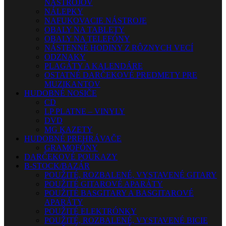
NÁSTROJOV
NÁLEPKY
NAFUKOVACIE NÁSTROJE
OBALY NA TABLETY
OBALY NA TELEFÓNY
NÁSTENNÉ HODINY Z RÔZNYCH VECÍ
ODZNAKY
PLAGÁTY A KALENDÁRE
OSTATNÉ DARČEKOVÉ PREDMETY PRE
MUZIKANTOV
HUDOBNÉ NOSIČE
CD
LP PLATNE – VINYLY
DVD
MG KAZETY
HUDOBNÉ PREHRÁVAČE
GRAMOFÓNY
DARČEKOVÉ POUKAZY
B-STOCK/BAZÁR
POUŽITÉ, ROZBALENÉ, VYSTAVENÉ GITARY
POUŽITÉ GITAROVÉ APARÁTY
POUŽITÉ BASGITARY A BASGITAROVÉ
APARÁTY
POUŽITÉ ELEKTRÓNKY
POUŽITÉ, ROZBALENÉ, VYSTAVENÉ BICIE