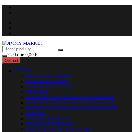
Preskočiť
na
obsah
Celkom:
0,00
€
Obchod
GITARY
AKUSTICKÉ GITARY
KLASICKÉ GITARY
ELEKTRICKÉ GITARY
UKULELE
COUNTRY A INÉ STRUNOVÉ NÁSTROJE
ZOSILŇOVAČE PRE AKUSTICKÉ GITARY
ZOSILŇOVAČE PRE ELEKTRICKÉ GITARY
STRUNY
GITAROVÉ EFEKTY
GITAROVÉ SNÍMAČE
PRÍSLUŠENSTVO PRE GITARY