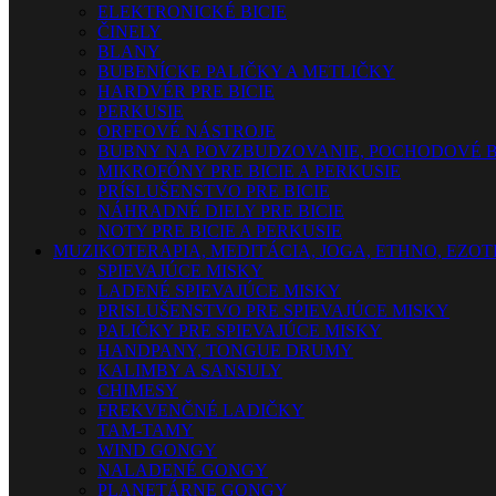
ELEKTRONICKÉ BICIE
ČINELY
BLANY
BUBENÍCKE PALIČKY A METLIČKY
HARDVÉR PRE BICIE
PERKUSIE
ORFFOVÉ NÁSTROJE
BUBNY NA POVZBUDZOVANIE, POCHODOVÉ B
MIKROFÓNY PRE BICIE A PERKUSIE
PRÍSLUŠENSTVO PRE BICIE
NÁHRADNÉ DIELY PRE BICIE
NOTY PRE BICIE A PERKUSIE
MUZIKOTERAPIA, MEDITÁCIA, JOGA, ETHNO, EZO
SPIEVAJÚCE MISKY
LADENÉ SPIEVAJÚCE MISKY
PRISLUŠENSTVO PRE SPIEVAJÚCE MISKY
PALIČKY PRE SPIEVAJÚCE MISKY
HANDPANY, TONGUE DRUMY
KALIMBY A SANSULY
CHIMESY
FREKVENČNÉ LADIČKY
TAM-TAMY
WIND GONGY
NALADENÉ GONGY
PLANETÁRNE GONGY