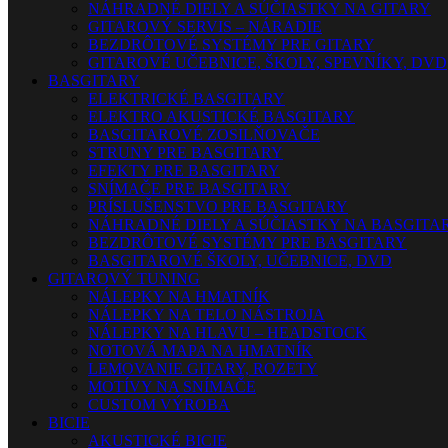
NÁHRADNÉ DIELY A SÚČIASTKY NA GITARY
GITAROVÝ SERVIS – NÁRADIE
BEZDRÔTOVÉ SYSTÉMY PRE GITARY
GITAROVÉ UČEBNICE, ŠKOLY, SPEVNÍKY, DVD
BASGITARY
ELEKTRICKÉ BASGITARY
ELEKTRO AKUSTICKÉ BASGITARY
BASGITAROVÉ ZOSILŇOVAČE
STRUNY PRE BASGITARY
EFEKTY PRE BASGITARY
SNÍMAČE PRE BASGITARY
PRÍSLUŠENSTVO PRE BASGITARY
NÁHRADNÉ DIELY A SÚČIASTKY NA BASGITA
BEZDRÔTOVÉ SYSTÉMY PRE BASGITARY
BASGITAROVÉ ŠKOLY, UČEBNICE, DVD
GITAROVÝ TUNING
NÁLEPKY NA HMATNÍK
NÁLEPKY NA TELO NÁSTROJA
NÁLEPKY NA HLAVU – HEADSTOCK
NOTOVÁ MAPA NA HMATNÍK
LEMOVANIE GITARY, ROZETY
MOTÍVY NA SNÍMAČE
CUSTOM VÝROBA
BICIE
AKUSTICKÉ BICIE