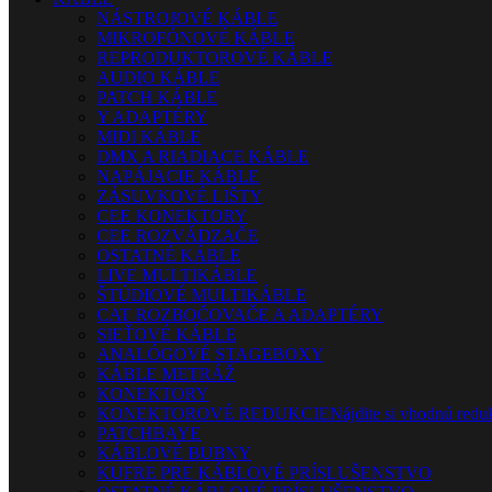
NÁSTROJOVÉ KÁBLE
MIKROFÓNOVÉ KÁBLE
REPRODUKTOROVÉ KÁBLE
AUDIO KÁBLE
PATCH KÁBLE
Y ADAPTÉRY
MIDI KÁBLE
DMX A RIADIACE KÁBLE
NAPÁJACIE KÁBLE
ZÁSUVKOVÉ LIŠTY
CEE KONEKTORY
CEE ROZVÁDZAČE
OSTATNÉ KÁBLE
LIVE MULTIKÁBLE
ŠTÚDIOVÉ MULTIKÁBLE
CAT ROZBOČOVAČE A ADAPTÉRY
SIEŤOVÉ KÁBLE
ANALÓGOVÉ STAGEBOXY
KÁBLE METRÁŽ
KONEKTORY
KONEKTOROVÉ REDUKCIE
Nájdite si vhodnú reduk
PATCHBAYE
KÁBLOVÉ BUBNY
KUFRE PRE KÁBLOVÉ PRÍSLUŠENSTVO