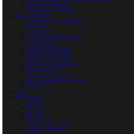
OSTATNÉ KÁBLOVÉ PRÍSLUŠENSTVO
KÁBLOVÉ MOSTÍKY
SŤAHOVACIE PÁSKY
PRÍSLUŠENSTVO
LADIČKY A METRONÓMY
STOJANY
STOLIČKY
ČISTIACE PROSTRIEDKY
SLÚCHADLÁ
CHRÁNIČE SLUCHU
PAMÄŤOVÉ MÉDIÁ
SIEŤOVÉ ADAPTÉRY
BATÉRIE A NABÍJAČKY
ROZVÁDZAČE
ZÁSUVKOVÉ LIŠTY
MULTIFUNKČNÉ NÁRADIE
LAMPIČKY
NOTY
OBLEČENIE
TRIČKÁ
MIKINY
TIELKA
ŠILTOVKY
ŠATKY NA HLAVU
TAŠKY A BATOHY