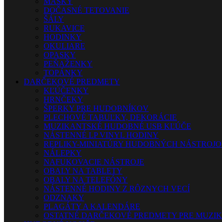
MASKY
DOČASNÉ TETOVANIE
ŠÁLY
RUKAVICE
HODINKY
OKULIARE
OPASKY
PEŇAŽENKY
TOPÁNKY
DARČEKOVÉ PREDMETY
KĽÚČENKY
HRNČEKY
ŠPERKY PRE HUDOBNÍKOV
PLECHOVÉ TABUĽKY, DEKORÁCIE
MUZIKANTSKÉ HUDOBNÉ USB KĽÚČE
NÁSTENNÉ LP VINYL HODINY
REPLIKY-MINIATÚRY HUDOBNÝCH NÁSTROJ
NÁLEPKY
NAFUKOVACIE NÁSTROJE
OBALY NA TABLETY
OBALY NA TELEFÓNY
NÁSTENNÉ HODINY Z RÔZNYCH VECÍ
ODZNAKY
PLAGÁTY A KALENDÁRE
OSTATNÉ DARČEKOVÉ PREDMETY PRE MUZI