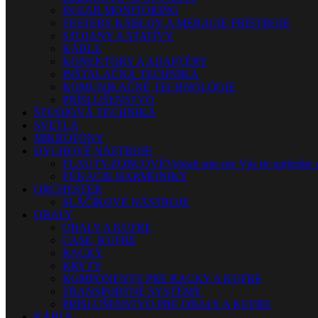
IN-EAR MONITORING
TESTERY KÁBLOV A MERACIE PRÍSTROJE
STOJANY A STATÍVY
KÁBLE
KONEKTORY A ADAPTÉRY
INŠTALAČNÁ TECHNIKA
KOMUNIKAČNÉ TECHNOLÓGIE
PRÍSLUŠENSTVO
ŠTÚDIOVÁ TECHNIKA
SVETLÁ
MIKROFÓNY
DYCHOVÉ NÁSTROJE
FLAUTY-ZOBCOVÉ
Vybrali sme pre Vás tie najlepšie 
FÚKACIE HARMONIKY
ORCHESTER
SLÁČIKOVÉ NÁSTROJE
OBALY
OBALY A KUFRE
CASE, KUFRE
RACKY
KRYTY
KOMPONENTY PRE RACKY A KUFRE
TRANSPORTNÉ SYSTÉMY
PRÍSLUŠENSTVO PRE OBALY A KUFRE
KÁBLE