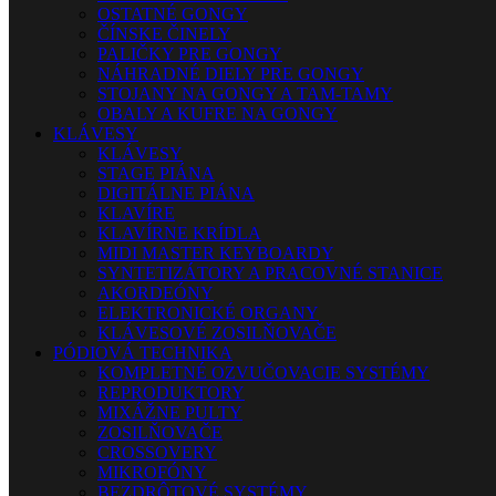
OSTATNÉ GONGY
ČÍNSKE ČINELY
PALIČKY PRE GONGY
NÁHRADNÉ DIELY PRE GONGY
STOJANY NA GONGY A TAM-TAMY
OBALY A KUFRE NA GONGY
KLÁVESY
KLÁVESY
STAGE PIÁNA
DIGITÁLNE PIÁNA
KLAVÍRE
KLAVÍRNE KRÍDLA
MIDI MASTER KEYBOARDY
SYNTETIZÁTORY A PRACOVNÉ STANICE
AKORDEÓNY
ELEKTRONICKÉ ORGANY
KLÁVESOVÉ ZOSILŇOVAČE
PÓDIOVÁ TECHNIKA
KOMPLETNÉ OZVUČOVACIE SYSTÉMY
REPRODUKTORY
MIXÁŽNE PULTY
ZOSILŇOVAČE
CROSSOVERY
MIKROFÓNY
BEZDRÔTOVÉ SYSTÉMY