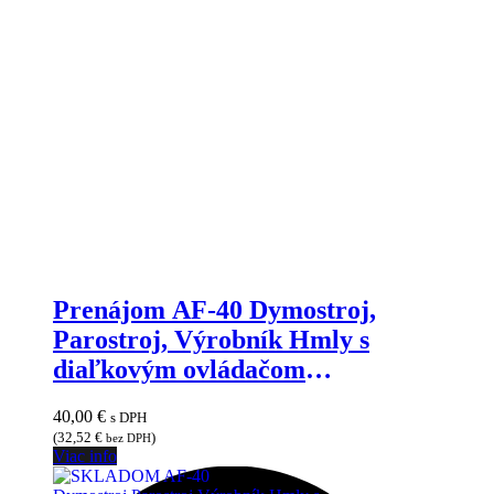
Prenájom AF-40 Dymostroj,
Parostroj, Výrobník Hmly s
diaľkovým ovládačom
JIMMYMARKET SENICA
40,00
€
s DPH
(
32,52
€
)
bez DPH
Viac info