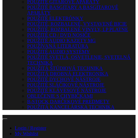
POUŽITÉ GITAROVÉ APARÁTY
POUŽITÉ BASGITARY A BASGITAROVÉ
APARÁTY
POUŽITÉ ELEKTRÓNKY
POUŽITÉ, ROZBALENÉ, VYSTAVENÉ BICIE
POUŽITÉ, ROZBALENÉ VINYLY, LP PLATNE
POUŽITÉ CD / DVD NOSIČE
POUŽITÉ AUDIO KAZETY MG
POUŽÍVANÁ LITERATÚRA
POUŽITÉ AUDIO SYSTÉMY
POUŽITÉ SVETLÁ, OSVETLENIE, SVETELNÁ
TECHNIKA
POUŽITÁ ŠTÚDIOVÁ TECHNIKA
POUŽITÁ DROBNÁ ELEKTRONIKA
POUŽITÉ DYCHOVÉ NÁSTROJE
POUŽITÉ SLÁČIKOVÉ NÁSTROJE
POUŽITÉ KLÁVESOVÉ NÁSTROJE
OBLEČENIE S CHYBIČKAMI
B-STOCK DARČEKOVÉ PREDMETY
POUŽITÁ KANCELÁRSKA TECHNIKA
Login / Register
My Wishlist