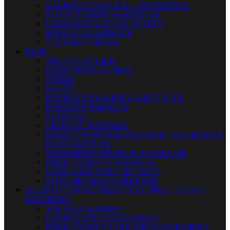
NÁLEPKY NA HLAVU – HEADSTOCK
NOTOVÁ MAPA NA HMATNÍK
LEMOVANIE GITARY, ROZETY
MOTÍVY NA SNÍMAČE
CUSTOM VÝROBA
BICIE
AKUSTICKÉ BICIE
ELEKTRONICKÉ BICIE
ČINELY
BLANY
BUBENÍCKE PALIČKY A METLIČKY
HARDVÉR PRE BICIE
PERKUSIE
ORFFOVÉ NÁSTROJE
BUBNY NA POVZBUDZOVANIE, POCHODOVÉ
BICIE NÁSTROJE
MIKROFÓNY PRE BICIE A PERKUSIE
PRÍSLUŠENSTVO PRE BICIE
NÁHRADNÉ DIELY PRE BICIE
NOTY PRE BICIE A PERKUSIE
MUZIKOTERAPIA, MEDITÁCIA, JOGA, ETHNO,
EZOTERIKA
SPIEVAJÚCE MISKY
LADENÉ SPIEVAJÚCE MISKY
PRISLUŠENSTVO PRE SPIEVAJÚCE MISKY