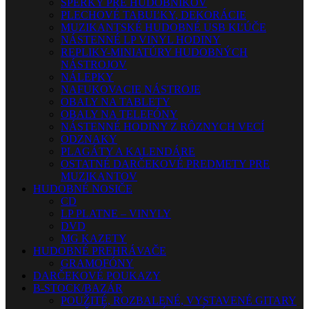
ŠPERKY PRE HUDOBNÍKOV
PLECHOVÉ TABUĽKY, DEKORÁCIE
MUZIKANTSKÉ HUDOBNÉ USB KĽÚČE
NÁSTENNÉ LP VINYL HODINY
REPLIKY-MINIATÚRY HUDOBNÝCH
NÁSTROJOV
NÁLEPKY
NAFUKOVACIE NÁSTROJE
OBALY NA TABLETY
OBALY NA TELEFÓNY
NÁSTENNÉ HODINY Z RÔZNYCH VECÍ
ODZNAKY
PLAGÁTY A KALENDÁRE
OSTATNÉ DARČEKOVÉ PREDMETY PRE
MUZIKANTOV
HUDOBNÉ NOSIČE
CD
LP PLATNE – VINYLY
DVD
MG KAZETY
HUDOBNÉ PREHRÁVAČE
GRAMOFÓNY
DARČEKOVÉ POUKAZY
B-STOCK/BAZÁR
POUŽITÉ, ROZBALENÉ, VYSTAVENÉ GITARY