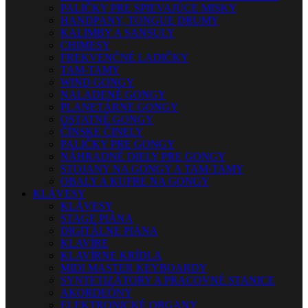
PALIČKY PRE SPIEVAJÚCE MISKY
HANDPANY, TONGUE DRUMY
KALIMBY A SANSULY
CHIMESY
FREKVENČNÉ LADIČKY
TAM-TAMY
WIND GONGY
NALADENÉ GONGY
PLANETÁRNE GONGY
OSTATNÉ GONGY
ČÍNSKE ČINELY
PALIČKY PRE GONGY
NÁHRADNÉ DIELY PRE GONGY
STOJANY NA GONGY A TAM-TAMY
OBALY A KUFRE NA GONGY
KLÁVESY
KLÁVESY
STAGE PIÁNA
DIGITÁLNE PIÁNA
KLAVÍRE
KLAVÍRNE KRÍDLA
MIDI MASTER KEYBOARDY
SYNTETIZÁTORY A PRACOVNÉ STANICE
AKORDEÓNY
ELEKTRONICKÉ ORGANY