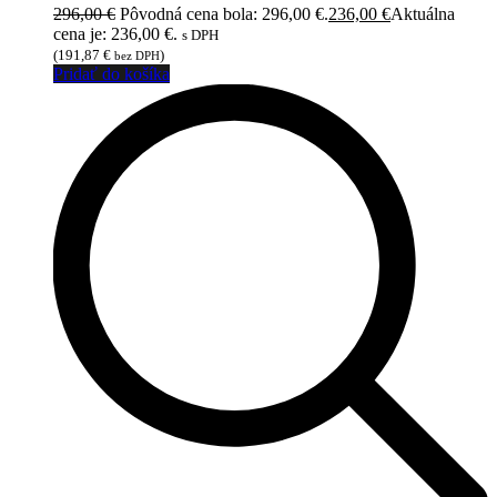
296,00
€
Pôvodná cena bola: 296,00 €.
236,00
€
Aktuálna
cena je: 236,00 €.
s DPH
(
191,87
€
)
bez DPH
Pridať do košíka