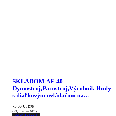
SKLADOM AF-40
Dymostroj,Parostroj,Výrobník Hmly
s diaľkovým ovládačom na
kábel,JIMMYMARKET SENICA
73,00
€
s DPH
(
59,35
€
)
bez DPH
Pridať do košíka