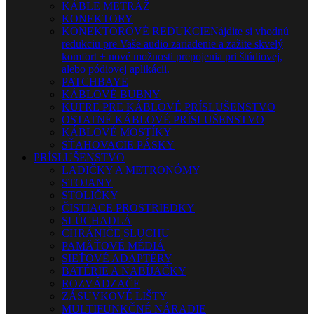
KÁBLE METRÁŽ
KONEKTORY
KONEKTOROVÉ REDUKCIE
Nájdite si vhodnú
redukciu pre Vaše audio zariadenie a zažite skvelý
komfort + nové možnosti prepojenia pri štúdiovej,
alebo pódiovej aplikácii.
PATCHBAYE
KÁBLOVÉ BUBNY
KUFRE PRE KÁBLOVÉ PRÍSLUŠENSTVO
OSTATNÉ KÁBLOVÉ PRÍSLUŠENSTVO
KÁBLOVÉ MOSTÍKY
SŤAHOVACIE PÁSKY
PRÍSLUŠENSTVO
LADIČKY A METRONÓMY
STOJANY
STOLIČKY
ČISTIACE PROSTRIEDKY
SLÚCHADLÁ
CHRÁNIČE SLUCHU
PAMÄŤOVÉ MÉDIÁ
SIEŤOVÉ ADAPTÉRY
BATÉRIE A NABÍJAČKY
ROZVÁDZAČE
ZÁSUVKOVÉ LIŠTY
MULTIFUNKČNÉ NÁRADIE