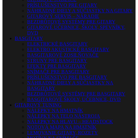
PRÍSLUŠENSTVO PRE GITARY
NÁHRADNÉ DIELY A SÚČIASTKY NA GITARY
GITAROVÝ SERVIS – NÁRADIE
BEZDRÔTOVÉ SYSTÉMY PRE GITARY
GITAROVÉ UČEBNICE, ŠKOLY, SPEVNÍKY,
DVD
BASGITARY
ELEKTRICKÉ BASGITARY
ELEKTRO AKUSTICKÉ BASGITARY
BASGITAROVÉ ZOSILŇOVAČE
STRUNY PRE BASGITARY
EFEKTY PRE BASGITARY
SNÍMAČE PRE BASGITARY
PRÍSLUŠENSTVO PRE BASGITARY
NÁHRADNÉ DIELY A SÚČIASTKY NA
BASGITARY
BEZDRÔTOVÉ SYSTÉMY PRE BASGITARY
BASGITAROVÉ ŠKOLY, UČEBNICE, DVD
GITAROVÝ TUNING
NÁLEPKY NA HMATNÍK
NÁLEPKY NA TELO NÁSTROJA
NÁLEPKY NA HLAVU – HEADSTOCK
NOTOVÁ MAPA NA HMATNÍK
LEMOVANIE GITARY, ROZETY