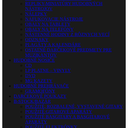
REPLIKY-MINIATÚRY HUDOBNÝCH
NÁSTROJOV
NÁLEPKY
NAFUKOVACIE NÁSTROJE
OBALY NA TABLETY
OBALY NA TELEFÓNY
NÁSTENNÉ HODINY Z RÔZNYCH VECÍ
ODZNAKY
PLAGÁTY A KALENDÁRE
OSTATNÉ DARČEKOVÉ PREDMETY PRE
MUZIKANTOV
HUDOBNÉ NOSIČE
CD
LP PLATNE – VINYLY
DVD
MG KAZETY
HUDOBNÉ PREHRÁVAČE
GRAMOFÓNY
DARČEKOVÉ POUKAZY
B-STOCK/BAZÁR
POUŽITÉ, ROZBALENÉ, VYSTAVENÉ GITARY
POUŽITÉ GITAROVÉ APARÁTY
POUŽITÉ BASGITARY A BASGITAROVÉ
APARÁTY
POUŽITÉ ELEKTRÓNKY