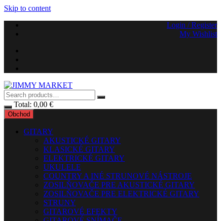
Skip to content
Login / Register
My Wishlist
Total:
0,00
€
Obchod
GITARY
AKUSTICKÉ GITARY
KLASICKÉ GITARY
ELEKTRICKÉ GITARY
UKULELE
COUNTRY A INÉ STRUNOVÉ NÁSTROJE
ZOSILŇOVAČE PRE AKUSTICKÉ GITARY
ZOSILŇOVAČE PRE ELEKTRICKÉ GITARY
STRUNY
GITAROVÉ EFEKTY
GITAROVÉ SNÍMAČE