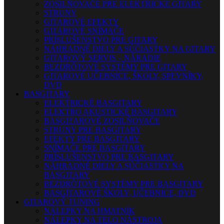
ZOSILŇOVAČE PRE ELEKTRICKÉ GITARY
STRUNY
GITAROVÉ EFEKTY
GITAROVÉ SNÍMAČE
PRÍSLUŠENSTVO PRE GITARY
NÁHRADNÉ DIELY A SÚČIASTKY NA GITARY
GITAROVÝ SERVIS – NÁRADIE
BEZDRÔTOVÉ SYSTÉMY PRE GITARY
GITAROVÉ UČEBNICE, ŠKOLY, SPEVNÍKY,
DVD
BASGITARY
ELEKTRICKÉ BASGITARY
ELEKTRO AKUSTICKÉ BASGITARY
BASGITAROVÉ ZOSILŇOVAČE
STRUNY PRE BASGITARY
EFEKTY PRE BASGITARY
SNÍMAČE PRE BASGITARY
PRÍSLUŠENSTVO PRE BASGITARY
NÁHRADNÉ DIELY A SÚČIASTKY NA
BASGITARY
BEZDRÔTOVÉ SYSTÉMY PRE BASGITARY
BASGITAROVÉ ŠKOLY, UČEBNICE, DVD
GITAROVÝ TUNING
NÁLEPKY NA HMATNÍK
NÁLEPKY NA TELO NÁSTROJA