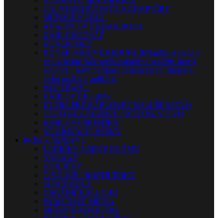
CAT ROZBOČOVAČE A ADAPTÉRY
SIEŤOVÉ KÁBLE
ANALÓGOVÉ STAGEBOXY
KÁBLE METRÁŽ
KONEKTORY
KONEKTOROVÉ REDUKCIE
Nájdite si vhodnú
redukciu pre Vaše audio zariadenie a zažite skvelý
komfort + nové možnosti prepojenia pri štúdiovej,
alebo pódiovej aplikácii.
PATCHBAYE
KÁBLOVÉ BUBNY
KUFRE PRE KÁBLOVÉ PRÍSLUŠENSTVO
OSTATNÉ KÁBLOVÉ PRÍSLUŠENSTVO
KÁBLOVÉ MOSTÍKY
SŤAHOVACIE PÁSKY
PRÍSLUŠENSTVO
LADIČKY A METRONÓMY
STOJANY
STOLIČKY
ČISTIACE PROSTRIEDKY
SLÚCHADLÁ
CHRÁNIČE SLUCHU
PAMÄŤOVÉ MÉDIÁ
SIEŤOVÉ ADAPTÉRY