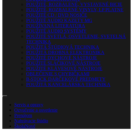
POUŽITÉ, ROZBALENÉ, VYSTAVENÉ BICIE
POUŽITÉ, ROZBALENÉ VINYLY, LP PLATNE
POUŽITÉ CD / DVD NOSIČE
POUŽITÉ AUDIO KAZETY MG
POUŽÍVANÁ LITERATÚRA
POUŽITÉ AUDIO SYSTÉMY
POUŽITÉ SVETLÁ, OSVETLENIE, SVETELNÁ
TECHNIKA
POUŽITÁ ŠTÚDIOVÁ TECHNIKA
POUŽITÁ DROBNÁ ELEKTRONIKA
POUŽITÉ DYCHOVÉ NÁSTROJE
POUŽITÉ SLÁČIKOVÉ NÁSTROJE
POUŽITÉ KLÁVESOVÉ NÁSTROJE
OBLEČENIE S CHYBIČKAMI
B-STOCK DARČEKOVÉ PREDMETY
POUŽITÁ KANCELÁRSKA TECHNIKA
Servis a opravy
Ozvučenie a osvetlenie
Prenájom
Nahrávacie štúdio
Škola
Nové