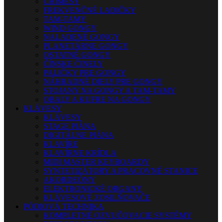
CHIMESY
FREKVENČNÉ LADIČKY
TAM-TAMY
WIND GONGY
NALADENÉ GONGY
PLANETÁRNE GONGY
OSTATNÉ GONGY
ČÍNSKE ČINELY
PALIČKY PRE GONGY
NÁHRADNÉ DIELY PRE GONGY
STOJANY NA GONGY A TAM-TAMY
OBALY A KUFRE NA GONGY
KLÁVESY
KLÁVESY
STAGE PIÁNA
DIGITÁLNE PIÁNA
KLAVÍRE
KLAVÍRNE KRÍDLA
MIDI MASTER KEYBOARDY
SYNTETIZÁTORY A PRACOVNÉ STANICE
AKORDEÓNY
ELEKTRONICKÉ ORGANY
KLÁVESOVÉ ZOSILŇOVAČE
PÓDIOVÁ TECHNIKA
KOMPLETNÉ OZVUČOVACIE SYSTÉMY