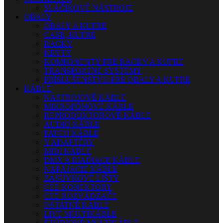
SLÁČIKOVÉ NÁSTROJE
OBALY
OBALY A KUFRE
CASE, KUFRE
RACKY
KRYTY
KOMPONENTY PRE RACKY A KUFRE
TRANSPORTNÉ SYSTÉMY
PRÍSLUŠENSTVO PRE OBALY A KUFRE
KÁBLE
NÁSTROJOVÉ KÁBLE
MIKROFÓNOVÉ KÁBLE
REPRODUKTOROVÉ KÁBLE
AUDIO KÁBLE
PATCH KÁBLE
Y ADAPTÉRY
MIDI KÁBLE
DMX A RIADIACE KÁBLE
NAPÁJACIE KÁBLE
ZÁSUVKOVÉ LIŠTY
CEE KONEKTORY
CEE ROZVÁDZAČE
OSTATNÉ KÁBLE
LIVE MULTIKÁBLE
ŠTÚDIOVÉ MULTIKÁBLE