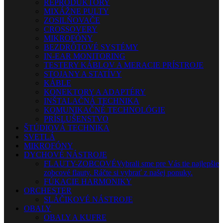
REPRODUKTORY
MIXÁŽNE PULTY
ZOSILŇOVAČE
CROSSOVERY
MIKROFÓNY
BEZDRÔTOVÉ SYSTÉMY
IN-EAR MONITORING
TESTERY KÁBLOV A MERACIE PRÍSTROJE
STOJANY A STATÍVY
KÁBLE
KONEKTORY A ADAPTÉRY
INŠTALAČNÁ TECHNIKA
KOMUNIKAČNÉ TECHNOLÓGIE
PRÍSLUŠENSTVO
ŠTÚDIOVÁ TECHNIKA
SVETLÁ
MIKROFÓNY
DYCHOVÉ NÁSTROJE
FLAUTY-ZOBCOVÉ
Vybrali sme pre Vás tie najlepšie
zobcové flauty. Ráčte si vybrať z našej ponuky.
FÚKACIE HARMONIKY
ORCHESTER
SLÁČIKOVÉ NÁSTROJE
OBALY
OBALY A KUFRE