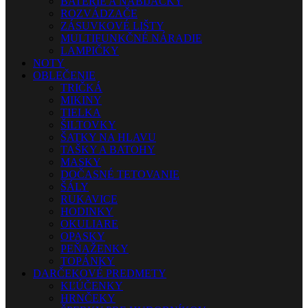
BATÉRIE A NABÍJAČKY
ROZVÁDZAČE
ZÁSUVKOVÉ LIŠTY
MULTIFUNKČNÉ NÁRADIE
LAMPIČKY
NOTY
OBLEČENIE
TRIČKÁ
MIKINY
TIELKA
ŠILTOVKY
ŠATKY NA HLAVU
TAŠKY A BATOHY
MASKY
DOČASNÉ TETOVANIE
ŠÁLY
RUKAVICE
HODINKY
OKULIARE
OPASKY
PEŇAŽENKY
TOPÁNKY
DARČEKOVÉ PREDMETY
KĽÚČENKY
HRNČEKY