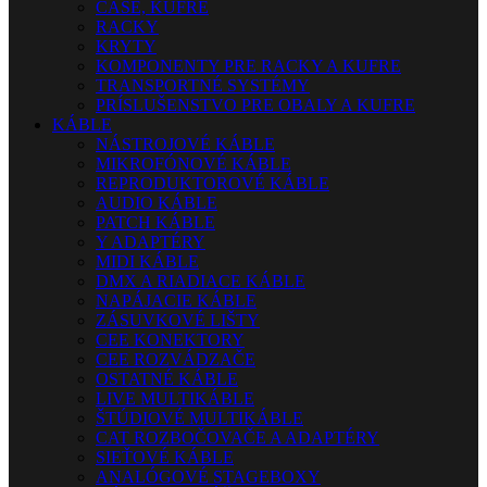
CASE, KUFRE
RACKY
KRYTY
KOMPONENTY PRE RACKY A KUFRE
TRANSPORTNÉ SYSTÉMY
PRÍSLUŠENSTVO PRE OBALY A KUFRE
KÁBLE
NÁSTROJOVÉ KÁBLE
MIKROFÓNOVÉ KÁBLE
REPRODUKTOROVÉ KÁBLE
AUDIO KÁBLE
PATCH KÁBLE
Y ADAPTÉRY
MIDI KÁBLE
DMX A RIADIACE KÁBLE
NAPÁJACIE KÁBLE
ZÁSUVKOVÉ LIŠTY
CEE KONEKTORY
CEE ROZVÁDZAČE
OSTATNÉ KÁBLE
LIVE MULTIKÁBLE
ŠTÚDIOVÉ MULTIKÁBLE
CAT ROZBOČOVAČE A ADAPTÉRY
SIEŤOVÉ KÁBLE
ANALÓGOVÉ STAGEBOXY