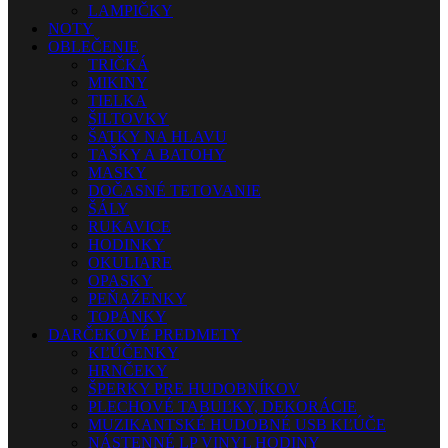
LAMPIČKY
NOTY
OBLEČENIE
TRIČKÁ
MIKINY
TIELKA
ŠILTOVKY
ŠATKY NA HLAVU
TAŠKY A BATOHY
MASKY
DOČASNÉ TETOVANIE
ŠÁLY
RUKAVICE
HODINKY
OKULIARE
OPASKY
PEŇAŽENKY
TOPÁNKY
DARČEKOVÉ PREDMETY
KĽÚČENKY
HRNČEKY
ŠPERKY PRE HUDOBNÍKOV
PLECHOVÉ TABUĽKY, DEKORÁCIE
MUZIKANTSKÉ HUDOBNÉ USB KĽÚČE
NÁSTENNÉ LP VINYL HODINY