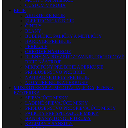
MOTÍVY NA SNÍMAČE
CUSTOM VÝROBA
BICIE
AKUSTICKÉ BICIE
ELEKTRONICKÉ BICIE
ČINELY
BLANY
BUBENÍCKE PALIČKY A METLIČKY
HARDVÉR PRE BICIE
PERKUSIE
ORFFOVÉ NÁSTROJE
BUBNY NA POVZBUDZOVANIE, POCHODOVÉ
BICIE NÁSTROJE
MIKROFÓNY PRE BICIE A PERKUSIE
PRÍSLUŠENSTVO PRE BICIE
NÁHRADNÉ DIELY PRE BICIE
NOTY PRE BICIE A PERKUSIE
MUZIKOTERAPIA, MEDITÁCIA, JOGA, ETHNO,
EZOTERIKA
SPIEVAJÚCE MISKY
LADENÉ SPIEVAJÚCE MISKY
PRISLUŠENSTVO PRE SPIEVAJÚCE MISKY
PALIČKY PRE SPIEVAJÚCE MISKY
HANDPANY, TONGUE DRUMY
KALIMBY A SANSULY