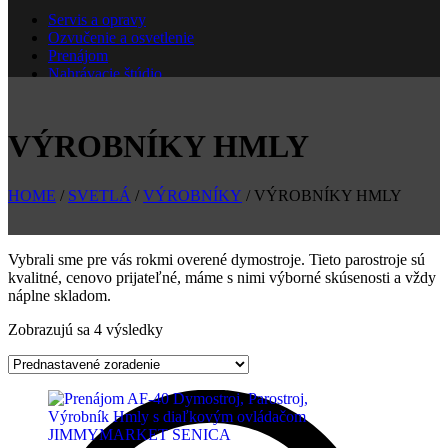
Servis a opravy
Ozvučenie a osvetlenie
Prenájom
Nahrávacie štúdio
Škola
Nové
VÝROBNÍKY HMLY
HOME
/
SVETLÁ
/
VÝROBNÍKY
/ VÝROBNÍKY HMLY
Vybrali sme pre vás rokmi overené dymostroje. Tieto parostroje sú
kvalitné, cenovo prijateľné, máme s nimi výborné skúsenosti a vždy
náplne skladom.
Zobrazujú sa 4 výsledky