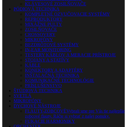
KLÁVESOVÉ ZOSILŇOVAČE
PÓDIOVÁ TECHNIKA
KOMPLETNÉ OZVUČOVACIE SYSTÉMY
REPRODUKTORY
MIXÁŽNE PULTY
ZOSILŇOVAČE
CROSSOVERY
MIKROFÓNY
BEZDRÔTOVÉ SYSTÉMY
IN-EAR MONITORING
TESTERY KÁBLOV A MERACIE PRÍSTROJE
STOJANY A STATÍVY
KÁBLE
KONEKTORY A ADAPTÉRY
INŠTALAČNÁ TECHNIKA
KOMUNIKAČNÉ TECHNOLÓGIE
PRÍSLUŠENSTVO
ŠTÚDIOVÁ TECHNIKA
SVETLÁ
MIKROFÓNY
DYCHOVÉ NÁSTROJE
FLAUTY-ZOBCOVÉ
Vybrali sme pre Vás tie najlepšie
zobcové flauty. Ráčte si vybrať z našej ponuky.
FÚKACIE HARMONIKY
ORCHESTER