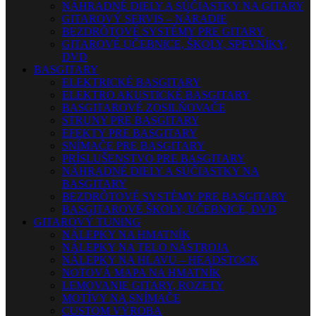
NÁHRADNÉ DIELY A SÚČIASTKY NA GITARY
GITAROVÝ SERVIS – NÁRADIE
BEZDRÔTOVÉ SYSTÉMY PRE GITARY
GITAROVÉ UČEBNICE, ŠKOLY, SPEVNÍKY,
DVD
BASGITARY
ELEKTRICKÉ BASGITARY
ELEKTRO AKUSTICKÉ BASGITARY
BASGITAROVÉ ZOSILŇOVAČE
STRUNY PRE BASGITARY
EFEKTY PRE BASGITARY
SNÍMAČE PRE BASGITARY
PRÍSLUŠENSTVO PRE BASGITARY
NÁHRADNÉ DIELY A SÚČIASTKY NA
BASGITARY
BEZDRÔTOVÉ SYSTÉMY PRE BASGITARY
BASGITAROVÉ ŠKOLY, UČEBNICE, DVD
GITAROVÝ TUNING
NÁLEPKY NA HMATNÍK
NÁLEPKY NA TELO NÁSTROJA
NÁLEPKY NA HLAVU – HEADSTOCK
NOTOVÁ MAPA NA HMATNÍK
LEMOVANIE GITARY, ROZETY
MOTÍVY NA SNÍMAČE
CUSTOM VÝROBA