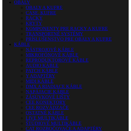
OBALY
OBALY A KUFRE
CASE, KUFRE
RACKY
KRYTY
KOMPONENTY PRE RACKY A KUFRE
TRANSPORTNÉ SYSTÉMY
PRÍSLUŠENSTVO PRE OBALY A KUFRE
KÁBLE
NÁSTROJOVÉ KÁBLE
MIKROFÓNOVÉ KÁBLE
REPRODUKTOROVÉ KÁBLE
AUDIO KÁBLE
PATCH KÁBLE
Y ADAPTÉRY
MIDI KÁBLE
DMX A RIADIACE KÁBLE
NAPÁJACIE KÁBLE
ZÁSUVKOVÉ LIŠTY
CEE KONEKTORY
CEE ROZVÁDZAČE
OSTATNÉ KÁBLE
LIVE MULTIKÁBLE
ŠTÚDIOVÉ MULTIKÁBLE
CAT ROZBOČOVAČE A ADAPTÉRY