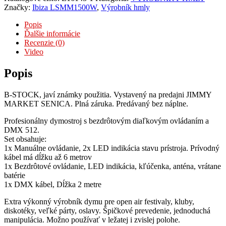
Značky:
Ibiza LSMM1500W
,
Výrobník hmly
Popis
Ďalšie informácie
Recenzie (0)
Video
Popis
B-STOCK, javí známky použitia. Vystavený na predajni JIMMY
MARKET SENICA. Plná záruka. Predávaný bez náplne.
Profesionálny dymostroj s bezdrôtovým diaľkovým ovládaním a
DMX 512.
Set obsahuje:
1x Manuálne ovládanie, 2x LED indikácia stavu prístroja. Prívodný
kábel má dĺžku až 6 metrov
1x Bezdrôtové ovládanie, LED indikácia, kľúčenka, anténa, vrátane
batérie
1x DMX kábel, Dĺžka 2 metre
Extra výkonný výrobník dymu pre open air festivaly, kluby,
diskotéky, veľké párty, oslavy. Špičkové prevedenie, jednoduchá
manipulácia. Možno používať v ležatej i zvislej polohe.