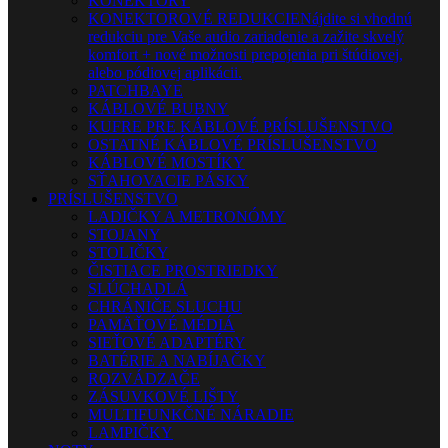
KONEKTORY
KONEKTOROVÉ REDUKCIE
Nájdite si vhodnú
redukciu pre Vaše audio zariadenie a zažite skvelý
komfort + nové možnosti prepojenia pri štúdiovej,
alebo pódiovej aplikácii.
PATCHBAYE
KÁBLOVÉ BUBNY
KUFRE PRE KÁBLOVÉ PRÍSLUŠENSTVO
OSTATNÉ KÁBLOVÉ PRÍSLUŠENSTVO
KÁBLOVÉ MOSTÍKY
SŤAHOVACIE PÁSKY
PRÍSLUŠENSTVO
LADIČKY A METRONÓMY
STOJANY
STOLIČKY
ČISTIACE PROSTRIEDKY
SLÚCHADLÁ
CHRÁNIČE SLUCHU
PAMÄŤOVÉ MÉDIÁ
SIEŤOVÉ ADAPTÉRY
BATÉRIE A NABÍJAČKY
ROZVÁDZAČE
ZÁSUVKOVÉ LIŠTY
MULTIFUNKČNÉ NÁRADIE
LAMPIČKY