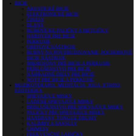
BICIE
AKUSTICKÉ BICIE
ELEKTRONICKÉ BICIE
ČINELY
BLANY
BUBENÍCKE PALIČKY A METLIČKY
HARDVÉR PRE BICIE
PERKUSIE
ORFFOVÉ NÁSTROJE
BUBNY NA POVZBUDZOVANIE, POCHODOVÉ
BICIE NÁSTROJE
MIKROFÓNY PRE BICIE A PERKUSIE
PRÍSLUŠENSTVO PRE BICIE
NÁHRADNÉ DIELY PRE BICIE
NOTY PRE BICIE A PERKUSIE
MUZIKOTERAPIA, MEDITÁCIA, JOGA, ETHNO,
EZOTERIKA
SPIEVAJÚCE MISKY
LADENÉ SPIEVAJÚCE MISKY
PRISLUŠENSTVO PRE SPIEVAJÚCE MISKY
PALIČKY PRE SPIEVAJÚCE MISKY
HANDPANY, TONGUE DRUMY
KALIMBY A SANSULY
CHIMESY
FREKVENČNÉ LADIČKY