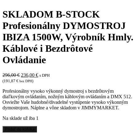
SKLADOM B-STOCK
Profesionálny DYMOSTROJ
IBIZA 1500W, Výrobník Hmly.
Káblové i Bezdrôtové
Ovládanie
Pôvodná
Aktuálna
296,00
€
236,00
€
s DPH
cena
cena
(
191,87
€
)
bez DPH
bola:
je:
Profesionálny vysoko výkonný dymostroj s bezdrôtovým
296,00 €.
236,00 €.
diaľkovým ovládaním, nožným káblovým ovládaním a DMX 512.
Osviežte Vaše hudobné/divadelné vystúpenie vysoko výkonným
dymostrojom. Náplne a vône skladom v JIMMYMARKET.
Na sklade už iba 1
množstvo
Pridať do košíka
SKLADOM