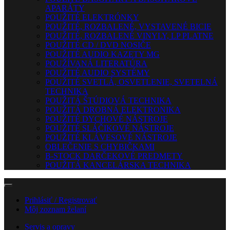
APARÁTY
POUŽITÉ ELEKTRÓNKY
POUŽITÉ, ROZBALENÉ, VYSTAVENÉ BICIE
POUŽITÉ, ROZBALENÉ VINYLY, LP PLATNE
POUŽITÉ CD / DVD NOSIČE
POUŽITÉ AUDIO KAZETY MG
POUŽÍVANÁ LITERATÚRA
POUŽITÉ AUDIO SYSTÉMY
POUŽITÉ SVETLÁ, OSVETLENIE, SVETELNÁ
TECHNIKA
POUŽITÁ ŠTÚDIOVÁ TECHNIKA
POUŽITÁ DROBNÁ ELEKTRONIKA
POUŽITÉ DYCHOVÉ NÁSTROJE
POUŽITÉ SLÁČIKOVÉ NÁSTROJE
POUŽITÉ KLÁVESOVÉ NÁSTROJE
OBLEČENIE S CHYBIČKAMI
B-STOCK DARČEKOVÉ PREDMETY
POUŽITÁ KANCELÁRSKA TECHNIKA
Prihlásiť / Registrovať
Môj zoznam želaní
Servis a opravy