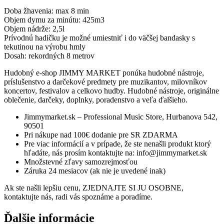
Doba žhavenia: max 8 min
Objem dymu za minútu: 425m3
Objem nádrže: 2,5l
Prívodnú hadičku je možné umiestniť i do väčšej bandasky s
tekutinou na výrobu hmly
Dosah: rekordných 8 metrov
Hudobný e-shop JIMMY MARKET ponúka hudobné nástroje,
príslušenstvo a darčekové predmety pre muzikantov, milovníkov
koncertov, festivalov a celkovo hudby. Hudobné nástroje, originálne
oblečenie, darčeky, doplnky, poradenstvo a veľa ďalšieho.
Jimmymarket.sk – Professional Music Store, Hurbanova 542,
90501
Pri nákupe nad 100€ dodanie pre SR ZDARMA
Pre viac informácií a v prípade, že ste nenašli produkt ktorý
hľadáte, nás prosím kontaktujte na: info@jimmymarket.sk
Množstevné zľavy samozrejmosťou
Záruka 24 mesiacov (ak nie je uvedené inak)
Ak ste našli lepšiu cenu, ZJEDNAJTE SI JU OSOBNE,
kontaktujte nás, radi vás spoznáme a poradíme.
Ďalšie informácie