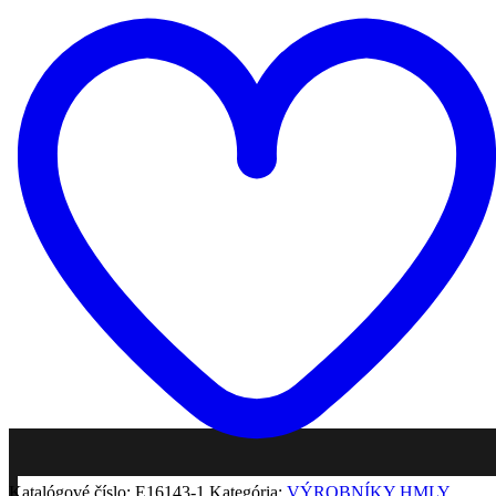
B-
STOCK
Profesionálny
DYMOSTROJ
IBIZA
1500W,
Výrobník
Hmly.
Káblové
i
Bezdrôtové
Ovládanie
Pridať do zoznamu želaní
Katalógové číslo:
E16143-1
Kategória:
VÝROBNÍKY HMLY