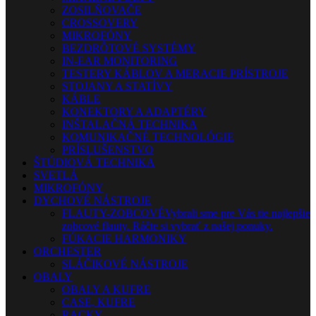
ZOSILŇOVAČE
CROSSOVERY
MIKROFÓNY
BEZDRÔTOVÉ SYSTÉMY
IN-EAR MONITORING
TESTERY KÁBLOV A MERACIE PRÍSTROJE
STOJANY A STATÍVY
KÁBLE
KONEKTORY A ADAPTÉRY
INŠTALAČNÁ TECHNIKA
KOMUNIKAČNÉ TECHNOLÓGIE
PRÍSLUŠENSTVO
ŠTÚDIOVÁ TECHNIKA
SVETLÁ
MIKROFÓNY
DYCHOVÉ NÁSTROJE
FLAUTY-ZOBCOVÉ
Vybrali sme pre Vás tie najlepšie
zobcové flauty. Ráčte si vybrať z našej ponuky.
FÚKACIE HARMONIKY
ORCHESTER
SLÁČIKOVÉ NÁSTROJE
OBALY
OBALY A KUFRE
CASE, KUFRE
RACKY