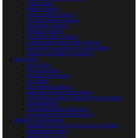
TAM-TAMY
WIND GONGY
NALADENÉ GONGY
PLANETÁRNE GONGY
OSTATNÉ GONGY
ČÍNSKE ČINELY
PALIČKY PRE GONGY
NÁHRADNÉ DIELY PRE GONGY
STOJANY NA GONGY A TAM-TAMY
OBALY A KUFRE NA GONGY
KLÁVESY
KLÁVESY
STAGE PIÁNA
DIGITÁLNE PIÁNA
KLAVÍRE
KLAVÍRNE KRÍDLA
MIDI MASTER KEYBOARDY
SYNTETIZÁTORY A PRACOVNÉ STANICE
AKORDEÓNY
ELEKTRONICKÉ ORGANY
KLÁVESOVÉ ZOSILŇOVAČE
PÓDIOVÁ TECHNIKA
KOMPLETNÉ OZVUČOVACIE SYSTÉMY
REPRODUKTORY
MIXÁŽNE PULTY