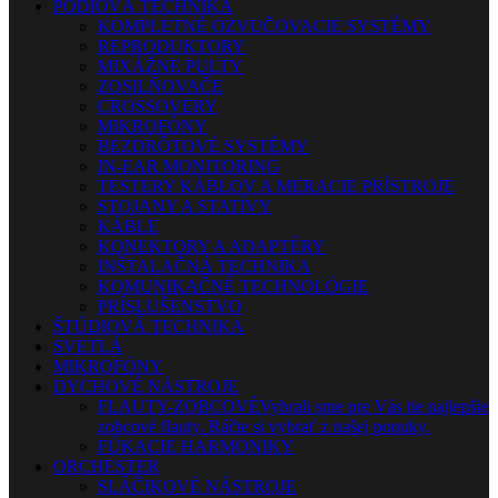
PÓDIOVÁ TECHNIKA
KOMPLETNÉ OZVUČOVACIE SYSTÉMY
REPRODUKTORY
MIXÁŽNE PULTY
ZOSILŇOVAČE
CROSSOVERY
MIKROFÓNY
BEZDRÔTOVÉ SYSTÉMY
IN-EAR MONITORING
TESTERY KÁBLOV A MERACIE PRÍSTROJE
STOJANY A STATÍVY
KÁBLE
KONEKTORY A ADAPTÉRY
INŠTALAČNÁ TECHNIKA
KOMUNIKAČNÉ TECHNOLÓGIE
PRÍSLUŠENSTVO
ŠTÚDIOVÁ TECHNIKA
SVETLÁ
MIKROFÓNY
DYCHOVÉ NÁSTROJE
FLAUTY-ZOBCOVÉ
Vybrali sme pre Vás tie najlepšie
zobcové flauty. Ráčte si vybrať z našej ponuky.
FÚKACIE HARMONIKY
ORCHESTER
SLÁČIKOVÉ NÁSTROJE