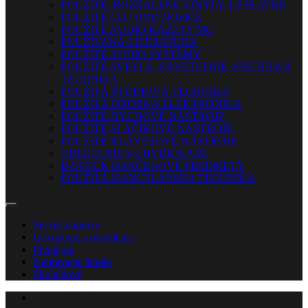
POUŽITÉ, ROZBALENÉ VINYLY, LP PLATNE
POUŽITÉ CD / DVD NOSIČE
POUŽITÉ AUDIO KAZETY MG
POUŽÍVANÁ LITERATÚRA
POUŽITÉ AUDIO SYSTÉMY
POUŽITÉ SVETLÁ, OSVETLENIE, SVETELNÁ
TECHNIKA
POUŽITÁ ŠTÚDIOVÁ TECHNIKA
POUŽITÁ DROBNÁ ELEKTRONIKA
POUŽITÉ DYCHOVÉ NÁSTROJE
POUŽITÉ SLÁČIKOVÉ NÁSTROJE
POUŽITÉ KLÁVESOVÉ NÁSTROJE
OBLEČENIE S CHYBIČKAMI
B-STOCK DARČEKOVÉ PREDMETY
POUŽITÁ KANCELÁRSKA TECHNIKA
Servis a opravy
Ozvučenie a osvetlenie
Prenájom
Nahrávacie štúdio
Škola
Nové