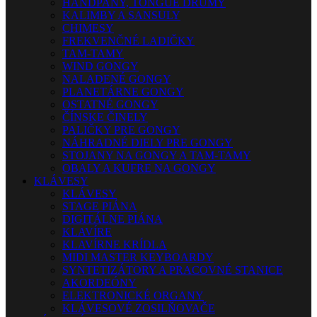
HANDPANY, TONGUE DRUMY
KALIMBY A SANSULY
CHIMESY
FREKVENČNÉ LADIČKY
TAM-TAMY
WIND GONGY
NALADENÉ GONGY
PLANETÁRNE GONGY
OSTATNÉ GONGY
ČÍNSKE ČINELY
PALIČKY PRE GONGY
NÁHRADNÉ DIELY PRE GONGY
STOJANY NA GONGY A TAM-TAMY
OBALY A KUFRE NA GONGY
KLÁVESY
KLÁVESY
STAGE PIÁNA
DIGITÁLNE PIÁNA
KLAVÍRE
KLAVÍRNE KRÍDLA
MIDI MASTER KEYBOARDY
SYNTETIZÁTORY A PRACOVNÉ STANICE
AKORDEÓNY
ELEKTRONICKÉ ORGANY
KLÁVESOVÉ ZOSILŇOVAČE