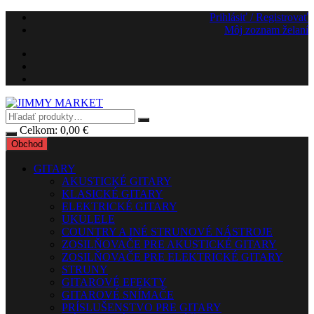
Preskočiť
Prihlásiť / Registrovať
na
Môj zoznam želaní
obsah
Celkom:
0,00
€
Obchod
GITARY
AKUSTICKÉ GITARY
KLASICKÉ GITARY
ELEKTRICKÉ GITARY
UKULELE
COUNTRY A INÉ STRUNOVÉ NÁSTROJE
ZOSILŇOVAČE PRE AKUSTICKÉ GITARY
ZOSILŇOVAČE PRE ELEKTRICKÉ GITARY
STRUNY
GITAROVÉ EFEKTY
GITAROVÉ SNÍMAČE
PRÍSLUŠENSTVO PRE GITARY