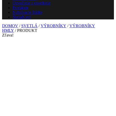
Ozvučenie a osvetlenie
Prenájom
Nahrávacie štúdio
Škola
Nové
DOMOV
/
SVETLÁ
/
VÝROBNÍKY
/
VÝROBNÍKY
HMLY
/ PRODUKT
Zľava!