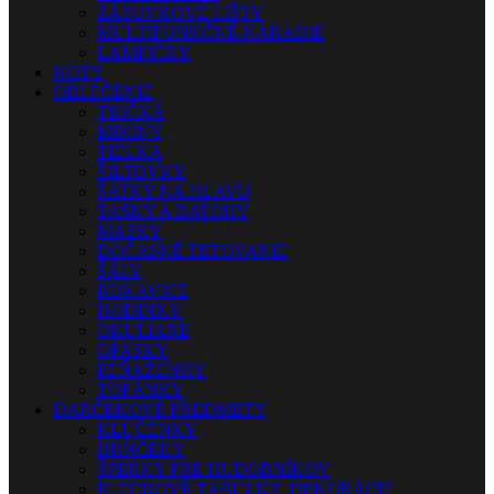
ZÁSUVKOVÉ LIŠTY
MULTIFUNKČNÉ NÁRADIE
LAMPIČKY
NOTY
OBLEČENIE
TRIČKÁ
MIKINY
TIELKA
ŠILTOVKY
ŠATKY NA HLAVU
TAŠKY A BATOHY
MASKY
DOČASNÉ TETOVANIE
ŠÁLY
RUKAVICE
HODINKY
OKULIARE
OPASKY
PEŇAŽENKY
TOPÁNKY
DARČEKOVÉ PREDMETY
KĽÚČENKY
HRNČEKY
ŠPERKY PRE HUDOBNÍKOV
PLECHOVÉ TABUĽKY, DEKORÁCIE