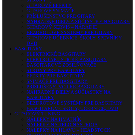
GITAROVÉ EFEKTY
GITAROVÉ SNÍMAČE
PRÍSLUŠENSTVO PRE GITARY
NÁHRADNÉ DIELY A SÚČIASTKY NA GITARY
GITAROVÝ SERVIS – NÁRADIE
BEZDRÔTOVÉ SYSTÉMY PRE GITARY
GITAROVÉ UČEBNICE, ŠKOLY, SPEVNÍKY,
DVD
BASGITARY
ELEKTRICKÉ BASGITARY
ELEKTRO AKUSTICKÉ BASGITARY
BASGITAROVÉ ZOSILŇOVAČE
STRUNY PRE BASGITARY
EFEKTY PRE BASGITARY
SNÍMAČE PRE BASGITARY
PRÍSLUŠENSTVO PRE BASGITARY
NÁHRADNÉ DIELY A SÚČIASTKY NA
BASGITARY
BEZDRÔTOVÉ SYSTÉMY PRE BASGITARY
BASGITAROVÉ ŠKOLY, UČEBNICE, DVD
GITAROVÝ TUNING
NÁLEPKY NA HMATNÍK
NÁLEPKY NA TELO NÁSTROJA
NÁLEPKY NA HLAVU – HEADSTOCK