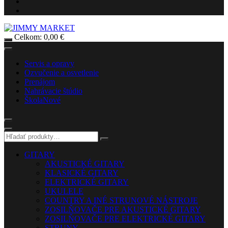
Celkom:
0,00
€
Servis a opravy
Ozvučenie a osvetlenie
Prenájom
Nahrávacie štúdio
Škola
Nové
GITARY
AKUSTICKÉ GITARY
KLASICKÉ GITARY
ELEKTRICKÉ GITARY
UKULELE
COUNTRY A INÉ STRUNOVÉ NÁSTROJE
ZOSILŇOVAČE PRE AKUSTICKÉ GITARY
ZOSILŇOVAČE PRE ELEKTRICKÉ GITARY
STRUNY