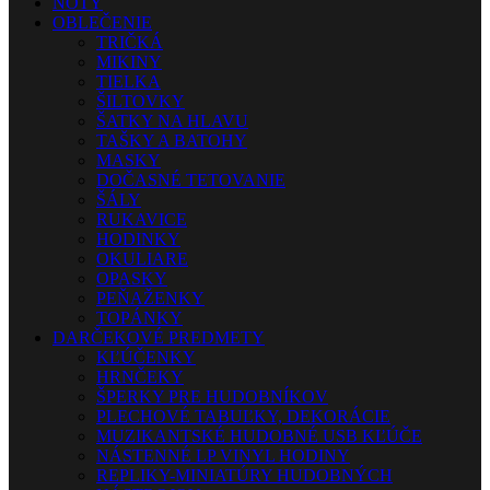
NOTY
OBLEČENIE
TRIČKÁ
MIKINY
TIELKA
ŠILTOVKY
ŠATKY NA HLAVU
TAŠKY A BATOHY
MASKY
DOČASNÉ TETOVANIE
ŠÁLY
RUKAVICE
HODINKY
OKULIARE
OPASKY
PEŇAŽENKY
TOPÁNKY
DARČEKOVÉ PREDMETY
KĽÚČENKY
HRNČEKY
ŠPERKY PRE HUDOBNÍKOV
PLECHOVÉ TABUĽKY, DEKORÁCIE
MUZIKANTSKÉ HUDOBNÉ USB KĽÚČE
NÁSTENNÉ LP VINYL HODINY
REPLIKY-MINIATÚRY HUDOBNÝCH