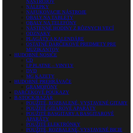
NÁSTROJOV
NÁLEPKY
NAFUKOVACIE NÁSTROJE
OBALY NA TABLETY
OBALY NA TELEFÓNY
NÁSTENNÉ HODINY Z RÔZNYCH VECÍ
ODZNAKY
PLAGÁTY A KALENDÁRE
OSTATNÉ DARČEKOVÉ PREDMETY PRE
MUZIKANTOV
HUDOBNÉ NOSIČE
CD
LP PLATNE – VINYLY
DVD
MG KAZETY
HUDOBNÉ PREHRÁVAČE
GRAMOFÓNY
DARČEKOVÉ POUKAZY
B-STOCK/BAZÁR
POUŽITÉ, ROZBALENÉ, VYSTAVENÉ GITARY
POUŽITÉ GITAROVÉ APARÁTY
POUŽITÉ BASGITARY A BASGITAROVÉ
APARÁTY
POUŽITÉ ELEKTRÓNKY
POUŽITÉ, ROZBALENÉ, VYSTAVENÉ BICIE