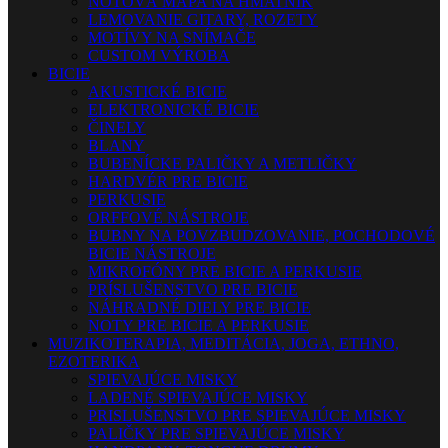
NOTOVÁ MAPA NA HMATNÍK
LEMOVANIE GITARY, ROZETY
MOTÍVY NA SNÍMAČE
CUSTOM VÝROBA
BICIE
AKUSTICKÉ BICIE
ELEKTRONICKÉ BICIE
ČINELY
BLANY
BUBENÍCKE PALIČKY A METLIČKY
HARDVÉR PRE BICIE
PERKUSIE
ORFFOVÉ NÁSTROJE
BUBNY NA POVZBUDZOVANIE, POCHODOVÉ
BICIE NÁSTROJE
MIKROFÓNY PRE BICIE A PERKUSIE
PRÍSLUŠENSTVO PRE BICIE
NÁHRADNÉ DIELY PRE BICIE
NOTY PRE BICIE A PERKUSIE
MUZIKOTERAPIA, MEDITÁCIA, JOGA, ETHNO,
EZOTERIKA
SPIEVAJÚCE MISKY
LADENÉ SPIEVAJÚCE MISKY
PRISLUŠENSTVO PRE SPIEVAJÚCE MISKY
PALIČKY PRE SPIEVAJÚCE MISKY