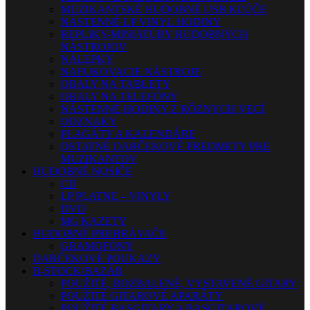
MUZIKANTSKÉ HUDOBNÉ USB KĽÚČE
NÁSTENNÉ LP VINYL HODINY
REPLIKY-MINIATÚRY HUDOBNÝCH
NÁSTROJOV
NÁLEPKY
NAFUKOVACIE NÁSTROJE
OBALY NA TABLETY
OBALY NA TELEFÓNY
NÁSTENNÉ HODINY Z RÔZNYCH VECÍ
ODZNAKY
PLAGÁTY A KALENDÁRE
OSTATNÉ DARČEKOVÉ PREDMETY PRE
MUZIKANTOV
HUDOBNÉ NOSIČE
CD
LP PLATNE – VINYLY
DVD
MG KAZETY
HUDOBNÉ PREHRÁVAČE
GRAMOFÓNY
DARČEKOVÉ POUKAZY
B-STOCK/BAZÁR
POUŽITÉ, ROZBALENÉ, VYSTAVENÉ GITARY
POUŽITÉ GITAROVÉ APARÁTY
POUŽITÉ BASGITARY A BASGITAROVÉ