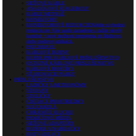
SIEŤOVÉ KÁBLE
ANALÓGOVÉ STAGEBOXY
KÁBLE METRÁŽ
KONEKTORY
KONEKTOROVÉ REDUKCIE
Nájdite si vhodnú
redukciu pre Vaše audio zariadenie a zažite skvelý
komfort + nové možnosti prepojenia pri štúdiovej,
alebo pódiovej aplikácii.
PATCHBAYE
KÁBLOVÉ BUBNY
KUFRE PRE KÁBLOVÉ PRÍSLUŠENSTVO
OSTATNÉ KÁBLOVÉ PRÍSLUŠENSTVO
KÁBLOVÉ MOSTÍKY
SŤAHOVACIE PÁSKY
PRÍSLUŠENSTVO
LADIČKY A METRONÓMY
STOJANY
STOLIČKY
ČISTIACE PROSTRIEDKY
SLÚCHADLÁ
CHRÁNIČE SLUCHU
PAMÄŤOVÉ MÉDIÁ
SIEŤOVÉ ADAPTÉRY
BATÉRIE A NABÍJAČKY
ROZVÁDZAČE