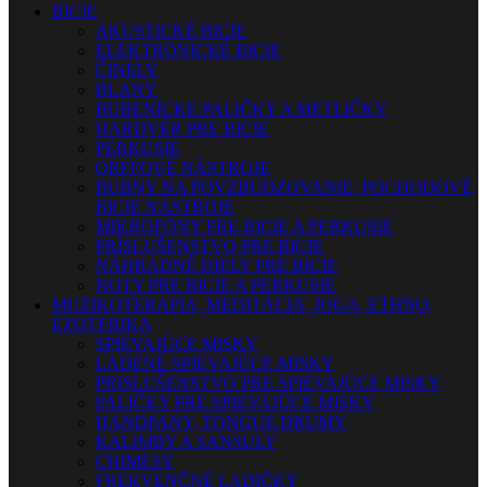
BICIE
AKUSTICKÉ BICIE
ELEKTRONICKÉ BICIE
ČINELY
BLANY
BUBENÍCKE PALIČKY A METLIČKY
HARDVÉR PRE BICIE
PERKUSIE
ORFFOVÉ NÁSTROJE
BUBNY NA POVZBUDZOVANIE, POCHODOVÉ
BICIE NÁSTROJE
MIKROFÓNY PRE BICIE A PERKUSIE
PRÍSLUŠENSTVO PRE BICIE
NÁHRADNÉ DIELY PRE BICIE
NOTY PRE BICIE A PERKUSIE
MUZIKOTERAPIA, MEDITÁCIA, JOGA, ETHNO,
EZOTERIKA
SPIEVAJÚCE MISKY
LADENÉ SPIEVAJÚCE MISKY
PRISLUŠENSTVO PRE SPIEVAJÚCE MISKY
PALIČKY PRE SPIEVAJÚCE MISKY
HANDPANY, TONGUE DRUMY
KALIMBY A SANSULY
CHIMESY
FREKVENČNÉ LADIČKY