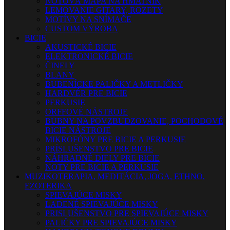
NOTOVÁ MAPA NA HMATNÍK
LEMOVANIE GITARY, ROZETY
MOTÍVY NA SNÍMAČE
CUSTOM VÝROBA
BICIE
AKUSTICKÉ BICIE
ELEKTRONICKÉ BICIE
ČINELY
BLANY
BUBENÍCKE PALIČKY A METLIČKY
HARDVÉR PRE BICIE
PERKUSIE
ORFFOVÉ NÁSTROJE
BUBNY NA POVZBUDZOVANIE, POCHODOVÉ
BICIE NÁSTROJE
MIKROFÓNY PRE BICIE A PERKUSIE
PRÍSLUŠENSTVO PRE BICIE
NÁHRADNÉ DIELY PRE BICIE
NOTY PRE BICIE A PERKUSIE
MUZIKOTERAPIA, MEDITÁCIA, JOGA, ETHNO,
EZOTERIKA
SPIEVAJÚCE MISKY
LADENÉ SPIEVAJÚCE MISKY
PRISLUŠENSTVO PRE SPIEVAJÚCE MISKY
PALIČKY PRE SPIEVAJÚCE MISKY