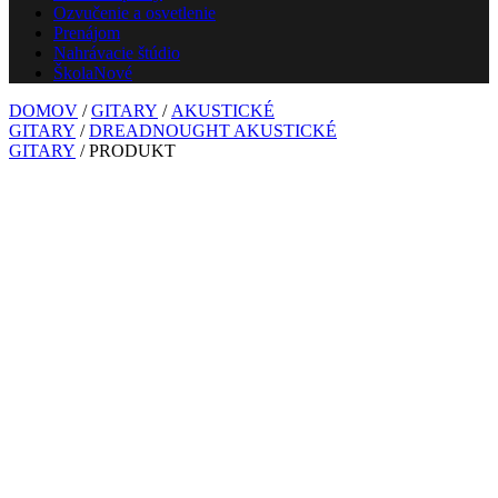
Ozvučenie a osvetlenie
Prenájom
Nahrávacie štúdio
Škola
Nové
DOMOV
/
GITARY
/
AKUSTICKÉ
GITARY
/
DREADNOUGHT AKUSTICKÉ
GITARY
/ PRODUKT