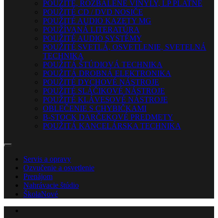
POUŽITÉ, ROZBALENÉ VINYLY, LP PLATNE
POUŽITÉ CD / DVD NOSIČE
POUŽITÉ AUDIO KAZETY MG
POUŽÍVANÁ LITERATÚRA
POUŽITÉ AUDIO SYSTÉMY
POUŽITÉ SVETLÁ, OSVETLENIE, SVETELNÁ
TECHNIKA
POUŽITÁ ŠTÚDIOVÁ TECHNIKA
POUŽITÁ DROBNÁ ELEKTRONIKA
POUŽITÉ DYCHOVÉ NÁSTROJE
POUŽITÉ SLÁČIKOVÉ NÁSTROJE
POUŽITÉ KLÁVESOVÉ NÁSTROJE
OBLEČENIE S CHYBIČKAMI
B-STOCK DARČEKOVÉ PREDMETY
POUŽITÁ KANCELÁRSKA TECHNIKA
Servis a opravy
Ozvučenie a osvetlenie
Prenájom
Nahrávacie štúdio
Škola
Nové