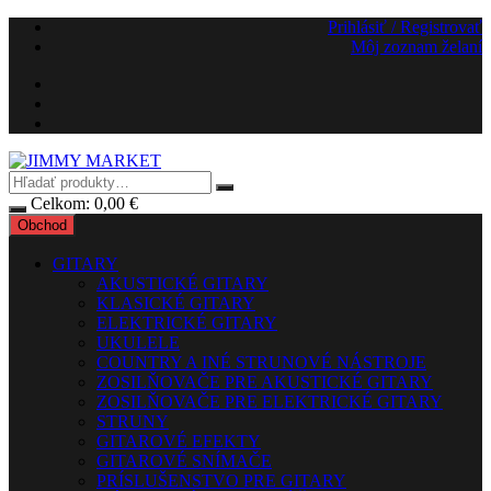
Preskočiť
Prihlásiť / Registrovať
na
Môj zoznam želaní
obsah
Celkom:
0,00
€
Obchod
GITARY
AKUSTICKÉ GITARY
KLASICKÉ GITARY
ELEKTRICKÉ GITARY
UKULELE
COUNTRY A INÉ STRUNOVÉ NÁSTROJE
ZOSILŇOVAČE PRE AKUSTICKÉ GITARY
ZOSILŇOVAČE PRE ELEKTRICKÉ GITARY
STRUNY
GITAROVÉ EFEKTY
GITAROVÉ SNÍMAČE
PRÍSLUŠENSTVO PRE GITARY