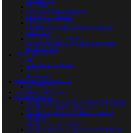
NÁSTROJOV
NÁLEPKY
NAFUKOVACIE NÁSTROJE
OBALY NA TABLETY
OBALY NA TELEFÓNY
NÁSTENNÉ HODINY Z RÔZNYCH VECÍ
ODZNAKY
PLAGÁTY A KALENDÁRE
OSTATNÉ DARČEKOVÉ PREDMETY PRE
MUZIKANTOV
HUDOBNÉ NOSIČE
CD
LP PLATNE – VINYLY
DVD
MG KAZETY
HUDOBNÉ PREHRÁVAČE
GRAMOFÓNY
DARČEKOVÉ POUKAZY
B-STOCK/BAZÁR
POUŽITÉ, ROZBALENÉ, VYSTAVENÉ GITARY
POUŽITÉ GITAROVÉ APARÁTY
POUŽITÉ BASGITARY A BASGITAROVÉ
APARÁTY
POUŽITÉ ELEKTRÓNKY
POUŽITÉ, ROZBALENÉ, VYSTAVENÉ BICIE