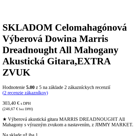
SKLADOM Celomahagónová
Výberová Dowina Marris
Dreadnought All Mahogany
Akustická Gitara,EXTRA
ZVUK
Hodnotenie
5.00
z 5 na základe
2
zákazníckych recenzií
(
2
recenzie zákazníkov)
303,40
€
s DPH
(
246,67
€
)
bez DPH
★ Výberová akustická gitara MARRIS DREADNOUGHT All
Mahagony s výrazným zvukom a nastavením, z JIMMY MARKET.
Na sklade už iba 1