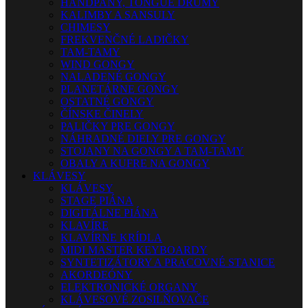
HANDPANY, TONGUE DRUMY
KALIMBY A SANSULY
CHIMESY
FREKVENČNÉ LADIČKY
TAM-TAMY
WIND GONGY
NALADENÉ GONGY
PLANETÁRNE GONGY
OSTATNÉ GONGY
ČÍNSKE ČINELY
PALIČKY PRE GONGY
NÁHRADNÉ DIELY PRE GONGY
STOJANY NA GONGY A TAM-TAMY
OBALY A KUFRE NA GONGY
KLÁVESY
KLÁVESY
STAGE PIÁNA
DIGITÁLNE PIÁNA
KLAVÍRE
KLAVÍRNE KRÍDLA
MIDI MASTER KEYBOARDY
SYNTETIZÁTORY A PRACOVNÉ STANICE
AKORDEÓNY
ELEKTRONICKÉ ORGANY
KLÁVESOVÉ ZOSILŇOVAČE