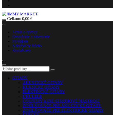
Celkom:
0,00
€
Servis a opravy
Ozvučenie a osvetlenie
Prenájom
Nahrávacie štúdio
Škola
Nové
GITARY
AKUSTICKÉ GITARY
KLASICKÉ GITARY
ELEKTRICKÉ GITARY
UKULELE
COUNTRY A INÉ STRUNOVÉ NÁSTROJE
ZOSILŇOVAČE PRE AKUSTICKÉ GITARY
ZOSILŇOVAČE PRE ELEKTRICKÉ GITARY
STRUNY