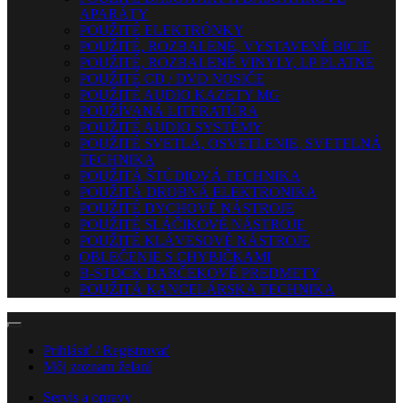
APARÁTY
POUŽITÉ ELEKTRÓNKY
POUŽITÉ, ROZBALENÉ, VYSTAVENÉ BICIE
POUŽITÉ, ROZBALENÉ VINYLY, LP PLATNE
POUŽITÉ CD / DVD NOSIČE
POUŽITÉ AUDIO KAZETY MG
POUŽÍVANÁ LITERATÚRA
POUŽITÉ AUDIO SYSTÉMY
POUŽITÉ SVETLÁ, OSVETLENIE, SVETELNÁ
TECHNIKA
POUŽITÁ ŠTÚDIOVÁ TECHNIKA
POUŽITÁ DROBNÁ ELEKTRONIKA
POUŽITÉ DYCHOVÉ NÁSTROJE
POUŽITÉ SLÁČIKOVÉ NÁSTROJE
POUŽITÉ KLÁVESOVÉ NÁSTROJE
OBLEČENIE S CHYBIČKAMI
B-STOCK DARČEKOVÉ PREDMETY
POUŽITÁ KANCELÁRSKA TECHNIKA
Prihlásiť / Registrovať
Môj zoznam želaní
Servis a opravy