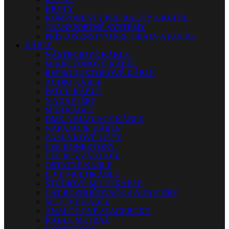
KRYTY
KOMPONENTY PRE RACKY A KUFRE
TRANSPORTNÉ SYSTÉMY
PRÍSLUŠENSTVO PRE OBALY A KUFRE
KÁBLE
NÁSTROJOVÉ KÁBLE
MIKROFÓNOVÉ KÁBLE
REPRODUKTOROVÉ KÁBLE
AUDIO KÁBLE
PATCH KÁBLE
Y ADAPTÉRY
MIDI KÁBLE
DMX A RIADIACE KÁBLE
NAPÁJACIE KÁBLE
ZÁSUVKOVÉ LIŠTY
CEE KONEKTORY
CEE ROZVÁDZAČE
OSTATNÉ KÁBLE
LIVE MULTIKÁBLE
ŠTÚDIOVÉ MULTIKÁBLE
CAT ROZBOČOVAČE A ADAPTÉRY
SIEŤOVÉ KÁBLE
ANALÓGOVÉ STAGEBOXY
KÁBLE METRÁŽ