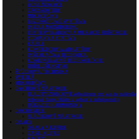
ZOSILŇOVAČE
CROSSOVERY
MIKROFÓNY
BEZDRÔTOVÉ SYSTÉMY
IN-EAR MONITORING
TESTERY KÁBLOV A MERACIE PRÍSTROJE
STOJANY A STATÍVY
KÁBLE
KONEKTORY A ADAPTÉRY
INŠTALAČNÁ TECHNIKA
KOMUNIKAČNÉ TECHNOLÓGIE
PRÍSLUŠENSTVO
ŠTÚDIOVÁ TECHNIKA
SVETLÁ
MIKROFÓNY
DYCHOVÉ NÁSTROJE
FLAUTY-ZOBCOVÉ
Vybrali sme pre Vás tie najlepšie
zobcové flauty. Ráčte si vybrať z našej ponuky.
FÚKACIE HARMONIKY
ORCHESTER
SLÁČIKOVÉ NÁSTROJE
OBALY
OBALY A KUFRE
CASE, KUFRE
RACKY