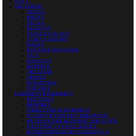
NOTY
OBLEČENIE
TRIČKÁ
MIKINY
TIELKA
ŠILTOVKY
ŠATKY NA HLAVU
TAŠKY A BATOHY
MASKY
DOČASNÉ TETOVANIE
ŠÁLY
RUKAVICE
HODINKY
OKULIARE
OPASKY
PEŇAŽENKY
TOPÁNKY
DARČEKOVÉ PREDMETY
KĽÚČENKY
HRNČEKY
ŠPERKY PRE HUDOBNÍKOV
PLECHOVÉ TABUĽKY, DEKORÁCIE
MUZIKANTSKÉ HUDOBNÉ USB KĽÚČE
NÁSTENNÉ LP VINYL HODINY
REPLIKY-MINIATÚRY HUDOBNÝCH