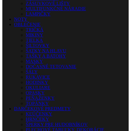
ZÁSUVKOVÉ LIŠTY
MULTIFUNKČNÉ NÁRADIE
LAMPIČKY
NOTY
OBLEČENIE
TRIČKÁ
MIKINY
TIELKA
ŠILTOVKY
ŠATKY NA HLAVU
TAŠKY A BATOHY
MASKY
DOČASNÉ TETOVANIE
ŠÁLY
RUKAVICE
HODINKY
OKULIARE
OPASKY
PEŇAŽENKY
TOPÁNKY
DARČEKOVÉ PREDMETY
KĽÚČENKY
HRNČEKY
ŠPERKY PRE HUDOBNÍKOV
PLECHOVÉ TABUĽKY, DEKORÁCIE