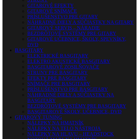
GITAROVÉ EFEKTY
GITAROVÉ SNÍMAČE
PRÍSLUŠENSTVO PRE GITARY
NÁHRADNÉ DIELY A SÚČIASTKY NA GITARY
GITAROVÝ SERVIS – NÁRADIE
BEZDRÔTOVÉ SYSTÉMY PRE GITARY
GITAROVÉ UČEBNICE, ŠKOLY, SPEVNÍKY,
DVD
BASGITARY
ELEKTRICKÉ BASGITARY
ELEKTRO AKUSTICKÉ BASGITARY
BASGITAROVÉ ZOSILŇOVAČE
STRUNY PRE BASGITARY
EFEKTY PRE BASGITARY
SNÍMAČE PRE BASGITARY
PRÍSLUŠENSTVO PRE BASGITARY
NÁHRADNÉ DIELY A SÚČIASTKY NA
BASGITARY
BEZDRÔTOVÉ SYSTÉMY PRE BASGITARY
BASGITAROVÉ ŠKOLY, UČEBNICE, DVD
GITAROVÝ TUNING
NÁLEPKY NA HMATNÍK
NÁLEPKY NA TELO NÁSTROJA
NÁLEPKY NA HLAVU – HEADSTOCK