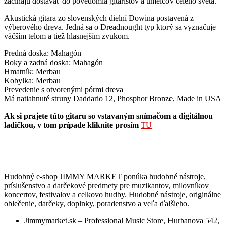
začínajú dostávať do povedomia gitaristov a umelcov celého sveta.
Akustická gitara zo slovenských dielní Dowina postavená z
výberového dreva. Jedná sa o Dreadnought typ ktorý sa vyznačuje
väčším telom a tiež hlasnejším zvukom.
Predná doska: Mahagón
Boky a zadná doska: Mahagón
Hmatník: Merbau
Kobylka: Merbau
Prevedenie s otvorenými pórmi dreva
Má natiahnuté struny Daddario 12, Phosphor Bronze, Made in USA
Ak si prajete túto gitaru so vstavaným snímačom a digitálnou
ladičkou, v tom prípade kliknite prosím
TU
Hudobný e-shop JIMMY MARKET ponúka hudobné nástroje,
príslušenstvo a darčekové predmety pre muzikantov, milovníkov
koncertov, festivalov a celkovo hudby. Hudobné nástroje, originálne
oblečenie, darčeky, doplnky, poradenstvo a veľa ďalšieho.
Jimmymarket.sk – Professional Music Store, Hurbanova 542,