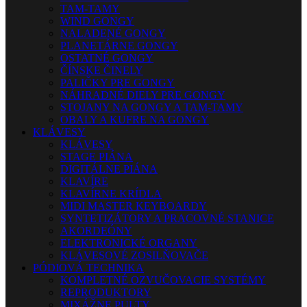
TAM-TAMY
WIND GONGY
NALADENÉ GONGY
PLANETÁRNE GONGY
OSTATNÉ GONGY
ČÍNSKE ČINELY
PALIČKY PRE GONGY
NÁHRADNÉ DIELY PRE GONGY
STOJANY NA GONGY A TAM-TAMY
OBALY A KUFRE NA GONGY
KLÁVESY
KLÁVESY
STAGE PIÁNA
DIGITÁLNE PIÁNA
KLAVÍRE
KLAVÍRNE KRÍDLA
MIDI MASTER KEYBOARDY
SYNTETIZÁTORY A PRACOVNÉ STANICE
AKORDEÓNY
ELEKTRONICKÉ ORGANY
KLÁVESOVÉ ZOSILŇOVAČE
PÓDIOVÁ TECHNIKA
KOMPLETNÉ OZVUČOVACIE SYSTÉMY
REPRODUKTORY
MIXÁŽNE PULTY