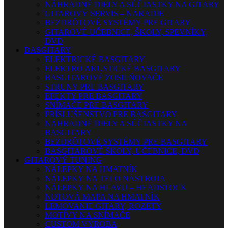
NÁHRADNÉ DIELY A SÚČIASTKY NA GITARY
GITAROVÝ SERVIS – NÁRADIE
BEZDRÔTOVÉ SYSTÉMY PRE GITARY
GITAROVÉ UČEBNICE, ŠKOLY, SPEVNÍKY,
DVD
BASGITARY
ELEKTRICKÉ BASGITARY
ELEKTRO AKUSTICKÉ BASGITARY
BASGITAROVÉ ZOSILŇOVAČE
STRUNY PRE BASGITARY
EFEKTY PRE BASGITARY
SNÍMAČE PRE BASGITARY
PRÍSLUŠENSTVO PRE BASGITARY
NÁHRADNÉ DIELY A SÚČIASTKY NA
BASGITARY
BEZDRÔTOVÉ SYSTÉMY PRE BASGITARY
BASGITAROVÉ ŠKOLY, UČEBNICE, DVD
GITAROVÝ TUNING
NÁLEPKY NA HMATNÍK
NÁLEPKY NA TELO NÁSTROJA
NÁLEPKY NA HLAVU – HEADSTOCK
NOTOVÁ MAPA NA HMATNÍK
LEMOVANIE GITARY, ROZETY
MOTÍVY NA SNÍMAČE
CUSTOM VÝROBA