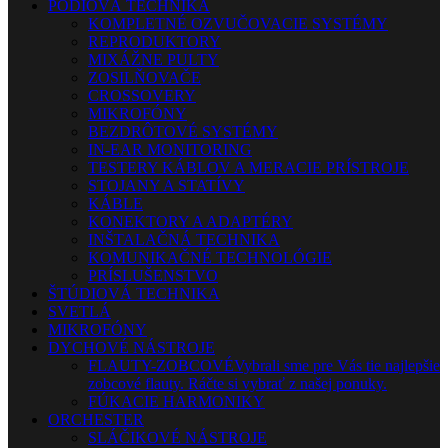
PÓDIOVÁ TECHNIKA
KOMPLETNÉ OZVUČOVACIE SYSTÉMY
REPRODUKTORY
MIXÁŽNE PULTY
ZOSILŇOVAČE
CROSSOVERY
MIKROFÓNY
BEZDRÔTOVÉ SYSTÉMY
IN-EAR MONITORING
TESTERY KÁBLOV A MERACIE PRÍSTROJE
STOJANY A STATÍVY
KÁBLE
KONEKTORY A ADAPTÉRY
INŠTALAČNÁ TECHNIKA
KOMUNIKAČNÉ TECHNOLÓGIE
PRÍSLUŠENSTVO
ŠTÚDIOVÁ TECHNIKA
SVETLÁ
MIKROFÓNY
DYCHOVÉ NÁSTROJE
FLAUTY-ZOBCOVÉ
Vybrali sme pre Vás tie najlepšie
zobcové flauty. Ráčte si vybrať z našej ponuky.
FÚKACIE HARMONIKY
ORCHESTER
SLÁČIKOVÉ NÁSTROJE