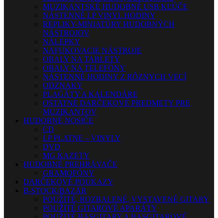
MUZIKANTSKÉ HUDOBNÉ USB KĽÚČE
NÁSTENNÉ LP VINYL HODINY
REPLIKY-MINIATÚRY HUDOBNÝCH
NÁSTROJOV
NÁLEPKY
NAFUKOVACIE NÁSTROJE
OBALY NA TABLETY
OBALY NA TELEFÓNY
NÁSTENNÉ HODINY Z RÔZNYCH VECÍ
ODZNAKY
PLAGÁTY A KALENDÁRE
OSTATNÉ DARČEKOVÉ PREDMETY PRE
MUZIKANTOV
HUDOBNÉ NOSIČE
CD
LP PLATNE – VINYLY
DVD
MG KAZETY
HUDOBNÉ PREHRÁVAČE
GRAMOFÓNY
DARČEKOVÉ POUKAZY
B-STOCK/BAZÁR
POUŽITÉ, ROZBALENÉ, VYSTAVENÉ GITARY
POUŽITÉ GITAROVÉ APARÁTY
POUŽITÉ BASGITARY A BASGITAROVÉ