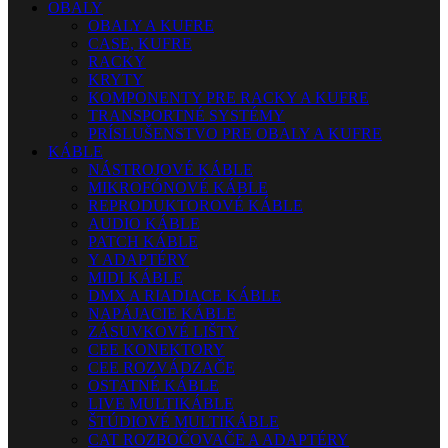
OBALY
OBALY A KUFRE
CASE, KUFRE
RACKY
KRYTY
KOMPONENTY PRE RACKY A KUFRE
TRANSPORTNÉ SYSTÉMY
PRÍSLUŠENSTVO PRE OBALY A KUFRE
KÁBLE
NÁSTROJOVÉ KÁBLE
MIKROFÓNOVÉ KÁBLE
REPRODUKTOROVÉ KÁBLE
AUDIO KÁBLE
PATCH KÁBLE
Y ADAPTÉRY
MIDI KÁBLE
DMX A RIADIACE KÁBLE
NAPÁJACIE KÁBLE
ZÁSUVKOVÉ LIŠTY
CEE KONEKTORY
CEE ROZVÁDZAČE
OSTATNÉ KÁBLE
LIVE MULTIKÁBLE
ŠTÚDIOVÉ MULTIKÁBLE
CAT ROZBOČOVAČE A ADAPTÉRY