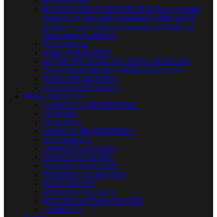
KONEKTORY
KONEKTOROVÉ REDUKCIE
Nájdite si vhodnú
redukciu pre Vaše audio zariadenie a zažite skvelý
komfort + nové možnosti prepojenia pri štúdiovej,
alebo pódiovej aplikácii.
PATCHBAYE
KÁBLOVÉ BUBNY
KUFRE PRE KÁBLOVÉ PRÍSLUŠENSTVO
OSTATNÉ KÁBLOVÉ PRÍSLUŠENSTVO
KÁBLOVÉ MOSTÍKY
SŤAHOVACIE PÁSKY
PRÍSLUŠENSTVO
LADIČKY A METRONÓMY
STOJANY
STOLIČKY
ČISTIACE PROSTRIEDKY
SLÚCHADLÁ
CHRÁNIČE SLUCHU
PAMÄŤOVÉ MÉDIÁ
SIEŤOVÉ ADAPTÉRY
BATÉRIE A NABÍJAČKY
ROZVÁDZAČE
ZÁSUVKOVÉ LIŠTY
MULTIFUNKČNÉ NÁRADIE
LAMPIČKY