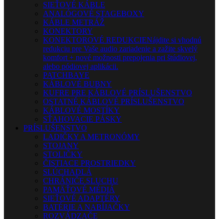
SIEŤOVÉ KÁBLE
ANALÓGOVÉ STAGEBOXY
KÁBLE METRÁŽ
KONEKTORY
KONEKTOROVÉ REDUKCIE
Nájdite si vhodnú
redukciu pre Vaše audio zariadenie a zažite skvelý
komfort + nové možnosti prepojenia pri štúdiovej,
alebo pódiovej aplikácii.
PATCHBAYE
KÁBLOVÉ BUBNY
KUFRE PRE KÁBLOVÉ PRÍSLUŠENSTVO
OSTATNÉ KÁBLOVÉ PRÍSLUŠENSTVO
KÁBLOVÉ MOSTÍKY
SŤAHOVACIE PÁSKY
PRÍSLUŠENSTVO
LADIČKY A METRONÓMY
STOJANY
STOLIČKY
ČISTIACE PROSTRIEDKY
SLÚCHADLÁ
CHRÁNIČE SLUCHU
PAMÄŤOVÉ MÉDIÁ
SIEŤOVÉ ADAPTÉRY
BATÉRIE A NABÍJAČKY
ROZVÁDZAČE