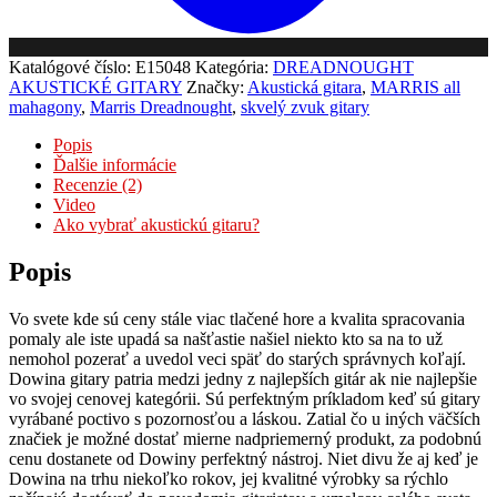
Katalógové číslo:
E15048
Kategória:
DREADNOUGHT
AKUSTICKÉ GITARY
Značky:
Akustická gitara
,
MARRIS all
mahagony
,
Marris Dreadnought
,
skvelý zvuk gitary
Popis
Ďalšie informácie
Recenzie (2)
Video
Ako vybrať akustickú gitaru?
Popis
Vo svete kde sú ceny stále viac tlačené hore a kvalita spracovania
pomaly ale iste upadá sa našťastie našiel niekto kto sa na to už
nemohol pozerať a uvedol veci späť do starých správnych koľají.
Dowina gitary patria medzi jedny z najlepších gitár ak nie najlepšie
vo svojej cenovej kategórii. Sú perfektným príkladom keď sú gitary
vyrábané poctivo s pozornosťou a láskou. Zatial čo u iných väčších
značiek je možné dostať mierne nadpriemerný produkt, za podobnú
cenu dostanete od Dowiny perfektný nástroj. Niet divu že aj keď je
Dowina na trhu niekoľko rokov, jej kvalitné výrobky sa rýchlo