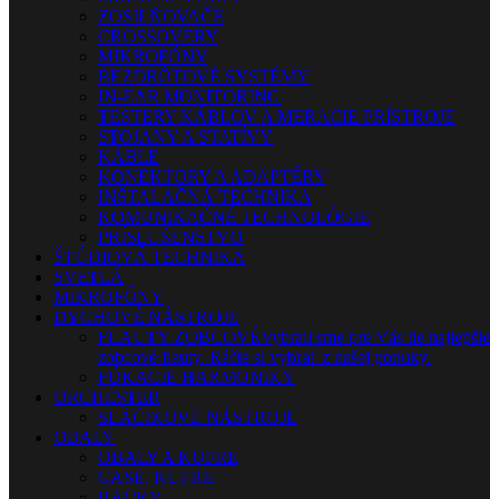
ZOSILŇOVAČE
CROSSOVERY
MIKROFÓNY
BEZDRÔTOVÉ SYSTÉMY
IN-EAR MONITORING
TESTERY KÁBLOV A MERACIE PRÍSTROJE
STOJANY A STATÍVY
KÁBLE
KONEKTORY A ADAPTÉRY
INŠTALAČNÁ TECHNIKA
KOMUNIKAČNÉ TECHNOLÓGIE
PRÍSLUŠENSTVO
ŠTÚDIOVÁ TECHNIKA
SVETLÁ
MIKROFÓNY
DYCHOVÉ NÁSTROJE
FLAUTY-ZOBCOVÉ
Vybrali sme pre Vás tie najlepšie
zobcové flauty. Ráčte si vybrať z našej ponuky.
FÚKACIE HARMONIKY
ORCHESTER
SLÁČIKOVÉ NÁSTROJE
OBALY
OBALY A KUFRE
CASE, KUFRE
RACKY