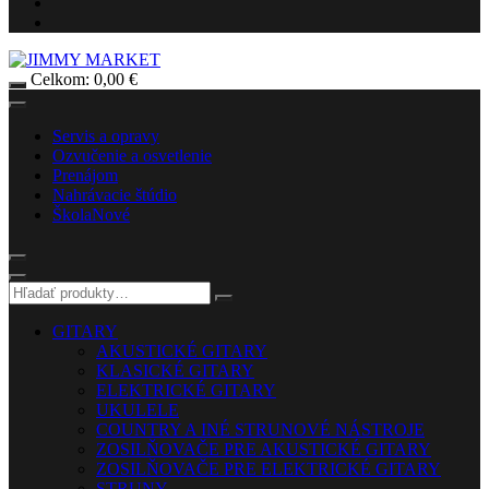
Celkom:
0,00
€
Servis a opravy
Ozvučenie a osvetlenie
Prenájom
Nahrávacie štúdio
Škola
Nové
GITARY
AKUSTICKÉ GITARY
KLASICKÉ GITARY
ELEKTRICKÉ GITARY
UKULELE
COUNTRY A INÉ STRUNOVÉ NÁSTROJE
ZOSILŇOVAČE PRE AKUSTICKÉ GITARY
ZOSILŇOVAČE PRE ELEKTRICKÉ GITARY
STRUNY