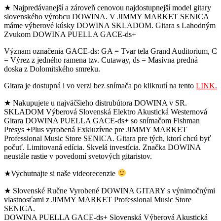
★ Najpredávanejší a zároveň cenovou najdostupnejší model gitary
slovenského výrobcu DOWINA. V JIMMY MARKET SENICA
máme výberové kúsky DOWINA SKLADOM. Gitara s Lahodným
Zvukom DOWINA PUELLA GACE-ds+
Význam označenia GACE-ds: GA = Tvar tela Grand Auditorium, C
= Výrez z jedného ramena tzv. Cutaway, ds = Masívna predná
doska z Dolomitského smreku.
Gitara je dostupná i vo verzi bez snímača po kliknutí na tento
LINK.
★ Nakupujete u najväčšieho distrubútora DOWINA v SR.
SKLADOM Výberová Slovenská Elektro Akustická Westernová
Gitara DOWINA PUELLA GACE-ds+ so snímačom Fishman
Presys +Plus vyrobená Exkluzívne pre JIMMY MARKET
Professional Music Store SENICA. Gitara pre tých, ktorí chcú byť
počuť. Limitovaná edícia. Skvelá investícia. Značka DOWINA
neustále rastie v povedomí svetových gitaristov.
★Vychutnajte si naše videorecenzie
★ Slovenské Ručne Vyrobené DOWINA GITARY s výnimočnými
vlastnosťami z JIMMY MARKET Professional Music Store
SENICA.
DOWINA PUELLA GACE-ds+ Slovenská Výberová Akustická