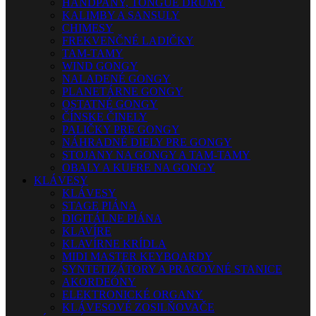
HANDPANY, TONGUE DRUMY
KALIMBY A SANSULY
CHIMESY
FREKVENČNÉ LADIČKY
TAM-TAMY
WIND GONGY
NALADENÉ GONGY
PLANETÁRNE GONGY
OSTATNÉ GONGY
ČÍNSKE ČINELY
PALIČKY PRE GONGY
NÁHRADNÉ DIELY PRE GONGY
STOJANY NA GONGY A TAM-TAMY
OBALY A KUFRE NA GONGY
KLÁVESY
KLÁVESY
STAGE PIÁNA
DIGITÁLNE PIÁNA
KLAVÍRE
KLAVÍRNE KRÍDLA
MIDI MASTER KEYBOARDY
SYNTETIZÁTORY A PRACOVNÉ STANICE
AKORDEÓNY
ELEKTRONICKÉ ORGANY
KLÁVESOVÉ ZOSILŇOVAČE