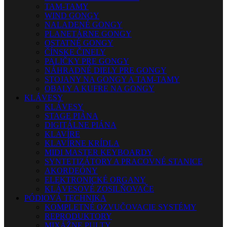
TAM-TAMY
WIND GONGY
NALADENÉ GONGY
PLANETÁRNE GONGY
OSTATNÉ GONGY
ČÍNSKE ČINELY
PALIČKY PRE GONGY
NÁHRADNÉ DIELY PRE GONGY
STOJANY NA GONGY A TAM-TAMY
OBALY A KUFRE NA GONGY
KLÁVESY
KLÁVESY
STAGE PIÁNA
DIGITÁLNE PIÁNA
KLAVÍRE
KLAVÍRNE KRÍDLA
MIDI MASTER KEYBOARDY
SYNTETIZÁTORY A PRACOVNÉ STANICE
AKORDEÓNY
ELEKTRONICKÉ ORGANY
KLÁVESOVÉ ZOSILŇOVAČE
PÓDIOVÁ TECHNIKA
KOMPLETNÉ OZVUČOVACIE SYSTÉMY
REPRODUKTORY
MIXÁŽNE PULTY