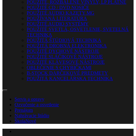
POUŽITÉ, ROZBALENÉ VINYLY, LP PLATNE
POUŽITÉ CD / DVD NOSIČE
POUŽITÉ AUDIO KAZETY MG
POUŽÍVANÁ LITERATÚRA
POUŽITÉ AUDIO SYSTÉMY
POUŽITÉ SVETLÁ, OSVETLENIE, SVETELNÁ
TECHNIKA
POUŽITÁ ŠTÚDIOVÁ TECHNIKA
POUŽITÁ DROBNÁ ELEKTRONIKA
POUŽITÉ DYCHOVÉ NÁSTROJE
POUŽITÉ SLÁČIKOVÉ NÁSTROJE
POUŽITÉ KLÁVESOVÉ NÁSTROJE
OBLEČENIE S CHYBIČKAMI
B-STOCK DARČEKOVÉ PREDMETY
POUŽITÁ KANCELÁRSKA TECHNIKA
Servis a opravy
Ozvučenie a osvetlenie
Prenájom
Nahrávacie štúdio
Škola
Nové