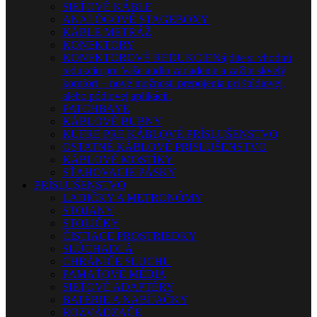
SIEŤOVÉ KÁBLE
ANALÓGOVÉ STAGEBOXY
KÁBLE METRÁŽ
KONEKTORY
KONEKTOROVÉ REDUKCIE
Nájdite si vhodnú
redukciu pre Vaše audio zariadenie a zažite skvelý
komfort + nové možnosti prepojenia pri štúdiovej,
alebo pódiovej aplikácii.
PATCHBAYE
KÁBLOVÉ BUBNY
KUFRE PRE KÁBLOVÉ PRÍSLUŠENSTVO
OSTATNÉ KÁBLOVÉ PRÍSLUŠENSTVO
KÁBLOVÉ MOSTÍKY
SŤAHOVACIE PÁSKY
PRÍSLUŠENSTVO
LADIČKY A METRONÓMY
STOJANY
STOLIČKY
ČISTIACE PROSTRIEDKY
SLÚCHADLÁ
CHRÁNIČE SLUCHU
PAMÄŤOVÉ MÉDIÁ
SIEŤOVÉ ADAPTÉRY
BATÉRIE A NABÍJAČKY
ROZVÁDZAČE