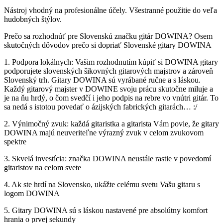
Nástroj vhodný na profesionálne účely. Všestranné použitie do veľa
hudobných štýlov.
Prečo sa rozhodnúť pre Slovenskú značku gitár DOWINA? Osem
skutočných dôvodov prečo si dopriať Slovenské gitary DOWINA
1. Podpora lokálnych: Vašim rozhodnutím kúpiť si DOWINA gitary
podporujete slovenských šikovných gitarových majstrov a zároveň
Slovenský trh. Gitary DOWINA sú vyrábané ručne a s láskou.
Každý gitarový majster v DOWINE svoju prácu skutočne miluje a
je na ňu hrdý, o čom svedčí i jeho podpis na rebre vo vnútri gitár. To
sa nedá s istotou povedať o ázijských fabrických gitarách… :/
2. Výnimočný zvuk: každá gitaristka a gitarista Vám povie, že gitary
DOWINA majú neuveriteľne výrazný zvuk v celom zvukovom
spektre
3. Skvelá investícia: značka DOWINA neustále rastie v povedomí
gitaristov na celom svete
4. Ak ste hrdí na Slovensko, ukážte celému svetu Vašu gitaru s
logom DOWINA
5. Gitary DOWINA sú s láskou nastavené pre absolútny komfort
hrania o prvej sekundy