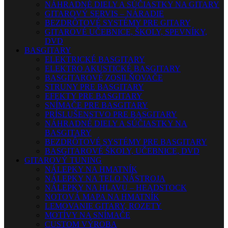
NÁHRADNÉ DIELY A SÚČIASTKY NA GITARY
GITAROVÝ SERVIS – NÁRADIE
BEZDRÔTOVÉ SYSTÉMY PRE GITARY
GITAROVÉ UČEBNICE, ŠKOLY, SPEVNÍKY,
DVD
BASGITARY
ELEKTRICKÉ BASGITARY
ELEKTRO AKUSTICKÉ BASGITARY
BASGITAROVÉ ZOSILŇOVAČE
STRUNY PRE BASGITARY
EFEKTY PRE BASGITARY
SNÍMAČE PRE BASGITARY
PRÍSLUŠENSTVO PRE BASGITARY
NÁHRADNÉ DIELY A SÚČIASTKY NA
BASGITARY
BEZDRÔTOVÉ SYSTÉMY PRE BASGITARY
BASGITAROVÉ ŠKOLY, UČEBNICE, DVD
GITAROVÝ TUNING
NÁLEPKY NA HMATNÍK
NÁLEPKY NA TELO NÁSTROJA
NÁLEPKY NA HLAVU – HEADSTOCK
NOTOVÁ MAPA NA HMATNÍK
LEMOVANIE GITARY, ROZETY
MOTÍVY NA SNÍMAČE
CUSTOM VÝROBA