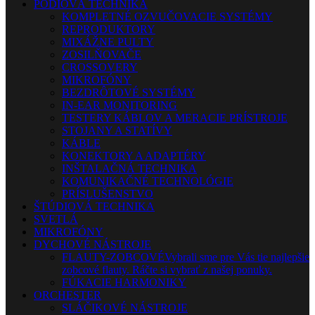
PÓDIOVÁ TECHNIKA
KOMPLETNÉ OZVUČOVACIE SYSTÉMY
REPRODUKTORY
MIXÁŽNE PULTY
ZOSILŇOVAČE
CROSSOVERY
MIKROFÓNY
BEZDRÔTOVÉ SYSTÉMY
IN-EAR MONITORING
TESTERY KÁBLOV A MERACIE PRÍSTROJE
STOJANY A STATÍVY
KÁBLE
KONEKTORY A ADAPTÉRY
INŠTALAČNÁ TECHNIKA
KOMUNIKAČNÉ TECHNOLÓGIE
PRÍSLUŠENSTVO
ŠTÚDIOVÁ TECHNIKA
SVETLÁ
MIKROFÓNY
DYCHOVÉ NÁSTROJE
FLAUTY-ZOBCOVÉ
Vybrali sme pre Vás tie najlepšie
zobcové flauty. Ráčte si vybrať z našej ponuky.
FÚKACIE HARMONIKY
ORCHESTER
SLÁČIKOVÉ NÁSTROJE