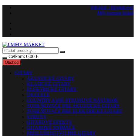
Preskočiť
Prihlásiť / Registrovať
na
Môj zoznam želaní
obsah
Celkom:
0,00
€
Obchod
GITARY
AKUSTICKÉ GITARY
KLASICKÉ GITARY
ELEKTRICKÉ GITARY
UKULELE
COUNTRY A INÉ STRUNOVÉ NÁSTROJE
ZOSILŇOVAČE PRE AKUSTICKÉ GITARY
ZOSILŇOVAČE PRE ELEKTRICKÉ GITARY
STRUNY
GITAROVÉ EFEKTY
GITAROVÉ SNÍMAČE
PRÍSLUŠENSTVO PRE GITARY