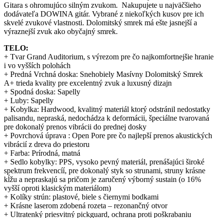
Gitara s ohromujúco silným zvukom. Nakupujete u najväčšieho
dodávateľa DOWINA gitár. Vybrané z niekoľkých kusov pre ich
skvelé zvukové vlastnosti. Dolomitský smrek má ešte jasnejší a
výraznejší zvuk ako obyčajný smrek.
TELO:
+ Tvar Grand Auditorium, s výrezom pre čo najkomfortnejšie hranie
i vo vyšších polohách
+ Predná Vrchná doska: Snehobiely Masívny Dolomitský Smrek
A+ trieda kvality pre excelentný zvuk a luxusný dizajn
+ Spodná doska: Sapelly
+ Luby: Sapelly
+ Kobylka: Hardwood, kvalitný materiál ktorý odstránil nedostatky
palisandu, nepraská, nedochádza k deformácii, špeciálne tvarovaná
pre dokonalý prenos vibrácii do prednej dosky
+ Povrchová úprava : Open Pore pre čo najlepší prenos akustických
vibrácií z dreva do priestoru
+ Farba: Prírodná, matná
+ Sedlo kobylky: PPS, vysoko pevný materiál, prenášajúci široké
spektrum frekvencíí, pre dokonalý styk so strunami, struny krásne
kĺžu a nepraskajú sa pričom je zaručený výborný sustain (o 16%
vyšší oproti klasickým materiálom)
+ Kolíky strún: plastové, biele s čiernymi bodkami
+ Krásne laserom zdobená rozeta – rezonančný otvor
+ Ultratenký priesvitný pickguard, ochrana proti poškrabaniu