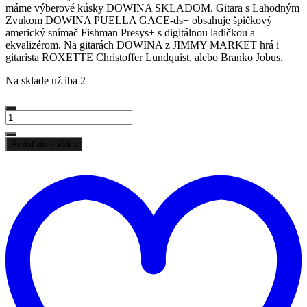
máme výberové kúsky DOWINA SKLADOM. Gitara s Lahodným
Zvukom DOWINA PUELLA GACE-ds+ obsahuje špičkový
americký snímač Fishman Presys+ s digitálnou ladičkou a
ekvalizérom. Na gitarách DOWINA z JIMMY MARKET hrá i
gitarista ROXETTE Christoffer Lundquist, alebo Branko Jobus.
Na sklade už iba 2
množstvo
DOWINA
PUELLA
Pridať do košíka
GACE-
P
ds
d
Elektro
z
Ekustická
ž
Výberová
Gitara
z
JIMMY
MARKET
SENICA,
Fishman
Presys+
Vstavaná