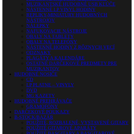
MUZIKANTSKÉ HUDOBNÉ USB KĽÚČE
NÁSTENNÉ LP VINYL HODINY
REPLIKY-MINIATÚRY HUDOBNÝCH
NÁSTROJOV
NÁLEPKY
NAFUKOVACIE NÁSTROJE
OBALY NA TABLETY
OBALY NA TELEFÓNY
NÁSTENNÉ HODINY Z RÔZNYCH VECÍ
ODZNAKY
PLAGÁTY A KALENDÁRE
OSTATNÉ DARČEKOVÉ PREDMETY PRE
MUZIKANTOV
HUDOBNÉ NOSIČE
CD
LP PLATNE – VINYLY
DVD
MG KAZETY
HUDOBNÉ PREHRÁVAČE
GRAMOFÓNY
DARČEKOVÉ POUKAZY
B-STOCK/BAZÁR
POUŽITÉ, ROZBALENÉ, VYSTAVENÉ GITARY
POUŽITÉ GITAROVÉ APARÁTY
POUŽITÉ BASGITARY A BASGITAROVÉ