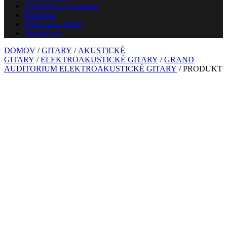
Ozvučenie a osvetlenie
Prenájom
Nahrávacie štúdio
Škola
Nové
DOMOV
/
GITARY
/
AKUSTICKÉ
GITARY
/
ELEKTROAKUSTICKÉ GITARY
/
GRAND
AUDITORIUM ELEKTROAKUSTICKÉ GITARY
/ PRODUKT