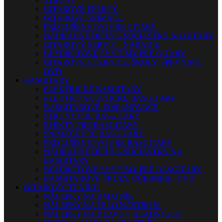
GITAROVÉ EFEKTY
GITAROVÉ SNÍMAČE
PRÍSLUŠENSTVO PRE GITARY
NÁHRADNÉ DIELY A SÚČIASTKY NA GITARY
GITAROVÝ SERVIS – NÁRADIE
BEZDRÔTOVÉ SYSTÉMY PRE GITARY
GITAROVÉ UČEBNICE, ŠKOLY, SPEVNÍKY,
DVD
BASGITARY
ELEKTRICKÉ BASGITARY
ELEKTRO AKUSTICKÉ BASGITARY
BASGITAROVÉ ZOSILŇOVAČE
STRUNY PRE BASGITARY
EFEKTY PRE BASGITARY
SNÍMAČE PRE BASGITARY
PRÍSLUŠENSTVO PRE BASGITARY
NÁHRADNÉ DIELY A SÚČIASTKY NA
BASGITARY
BEZDRÔTOVÉ SYSTÉMY PRE BASGITARY
BASGITAROVÉ ŠKOLY, UČEBNICE, DVD
GITAROVÝ TUNING
NÁLEPKY NA HMATNÍK
NÁLEPKY NA TELO NÁSTROJA
NÁLEPKY NA HLAVU – HEADSTOCK