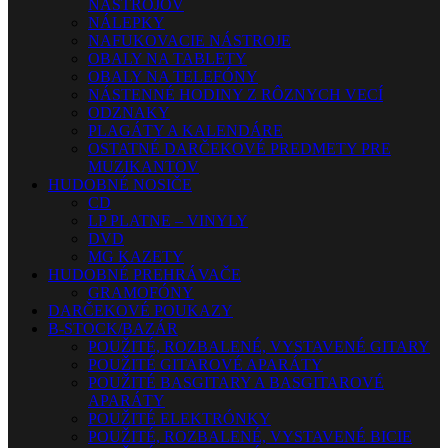
NÁSTROJOV
NÁLEPKY
NAFUKOVACIE NÁSTROJE
OBALY NA TABLETY
OBALY NA TELEFÓNY
NÁSTENNÉ HODINY Z RÔZNYCH VECÍ
ODZNAKY
PLAGÁTY A KALENDÁRE
OSTATNÉ DARČEKOVÉ PREDMETY PRE
MUZIKANTOV
HUDOBNÉ NOSIČE
CD
LP PLATNE – VINYLY
DVD
MG KAZETY
HUDOBNÉ PREHRÁVAČE
GRAMOFÓNY
DARČEKOVÉ POUKAZY
B-STOCK/BAZÁR
POUŽITÉ, ROZBALENÉ, VYSTAVENÉ GITARY
POUŽITÉ GITAROVÉ APARÁTY
POUŽITÉ BASGITARY A BASGITAROVÉ
APARÁTY
POUŽITÉ ELEKTRÓNKY
POUŽITÉ, ROZBALENÉ, VYSTAVENÉ BICIE