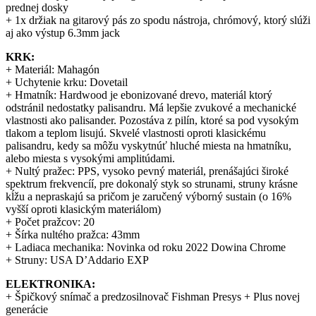
prednej dosky
+ 1x držiak na gitarový pás zo spodu nástroja, chrómový, ktorý slúži
aj ako výstup 6.3mm jack
KRK:
+ Materiál: Mahagón
+ Uchytenie krku: Dovetail
+ Hmatník: Hardwood je ebonizované drevo, materiál ktorý
odstránil nedostatky palisandru. Má lepšie zvukové a mechanické
vlastnosti ako palisander. Pozostáva z pilín, ktoré sa pod vysokým
tlakom a teplom lisujú. Skvelé vlastnosti oproti klasickému
palisandru, kedy sa môžu vyskytnúť hluché miesta na hmatníku,
alebo miesta s vysokými amplitúdami.
+ Nultý pražec: PPS, vysoko pevný materiál, prenášajúci široké
spektrum frekvencíí, pre dokonalý styk so strunami, struny krásne
kĺžu a nepraskajú sa pričom je zaručený výborný sustain (o 16%
vyšší oproti klasickým materiálom)
+ Počet pražcov: 20
+ Šírka nultého pražca: 43mm
+ Ladiaca mechanika: Novinka od roku 2022 Dowina Chrome
+ Struny: USA D’Addario EXP
ELEKTRONIKA:
+ Špičkový snímač a predzosilnovač Fishman Presys + Plus novej
generácie