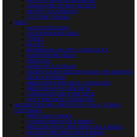
NOTOVÁ MAPA NA HMATNÍK
LEMOVANIE GITARY, ROZETY
MOTÍVY NA SNÍMAČE
CUSTOM VÝROBA
BICIE
AKUSTICKÉ BICIE
ELEKTRONICKÉ BICIE
ČINELY
BLANY
BUBENÍCKE PALIČKY A METLIČKY
HARDVÉR PRE BICIE
PERKUSIE
ORFFOVÉ NÁSTROJE
BUBNY NA POVZBUDZOVANIE, POCHODOVÉ
BICIE NÁSTROJE
MIKROFÓNY PRE BICIE A PERKUSIE
PRÍSLUŠENSTVO PRE BICIE
NÁHRADNÉ DIELY PRE BICIE
NOTY PRE BICIE A PERKUSIE
MUZIKOTERAPIA, MEDITÁCIA, JOGA, ETHNO,
EZOTERIKA
SPIEVAJÚCE MISKY
LADENÉ SPIEVAJÚCE MISKY
PRISLUŠENSTVO PRE SPIEVAJÚCE MISKY
PALIČKY PRE SPIEVAJÚCE MISKY