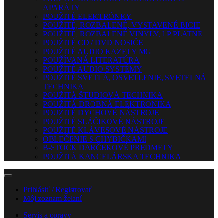
APARÁTY
POUŽITÉ ELEKTRÓNKY
POUŽITÉ, ROZBALENÉ, VYSTAVENÉ BICIE
POUŽITÉ, ROZBALENÉ VINYLY, LP PLATNE
POUŽITÉ CD / DVD NOSIČE
POUŽITÉ AUDIO KAZETY MG
POUŽÍVANÁ LITERATÚRA
POUŽITÉ AUDIO SYSTÉMY
POUŽITÉ SVETLÁ, OSVETLENIE, SVETELNÁ
TECHNIKA
POUŽITÁ ŠTÚDIOVÁ TECHNIKA
POUŽITÁ DROBNÁ ELEKTRONIKA
POUŽITÉ DYCHOVÉ NÁSTROJE
POUŽITÉ SLÁČIKOVÉ NÁSTROJE
POUŽITÉ KLÁVESOVÉ NÁSTROJE
OBLEČENIE S CHYBIČKAMI
B-STOCK DARČEKOVÉ PREDMETY
POUŽITÁ KANCELÁRSKA TECHNIKA
Prihlásiť / Registrovať
Môj zoznam želaní
Servis a opravy