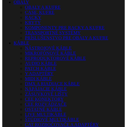
OBALY
OBALY A KUFRE
CASE, KUFRE
RACKY
KRYTY
KOMPONENTY PRE RACKY A KUFRE
TRANSPORTNÉ SYSTÉMY
PRÍSLUŠENSTVO PRE OBALY A KUFRE
KÁBLE
NÁSTROJOVÉ KÁBLE
MIKROFÓNOVÉ KÁBLE
REPRODUKTOROVÉ KÁBLE
AUDIO KÁBLE
PATCH KÁBLE
Y ADAPTÉRY
MIDI KÁBLE
DMX A RIADIACE KÁBLE
NAPÁJACIE KÁBLE
ZÁSUVKOVÉ LIŠTY
CEE KONEKTORY
CEE ROZVÁDZAČE
OSTATNÉ KÁBLE
LIVE MULTIKÁBLE
ŠTÚDIOVÉ MULTIKÁBLE
CAT ROZBOČOVAČE A ADAPTÉRY