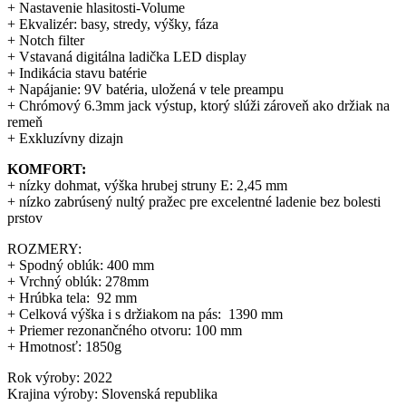
+ Nastavenie hlasitosti-Volume
+ Ekvalizér: basy, stredy, výšky, fáza
+ Notch filter
+ Vstavaná digitálna ladička LED display
+ Indikácia stavu batérie
+ Napájanie: 9V batéria, uložená v tele preampu
+ Chrómový 6.3mm jack výstup, ktorý slúži zároveň ako držiak na
remeň
+ Exkluzívny dizajn
KOMFORT:
+ nízky dohmat, výška hrubej struny E: 2,45 mm
+ nízko zabrúsený nultý pražec pre excelentné ladenie bez bolesti
prstov
ROZMERY:
+ Spodný oblúk: 400 mm
+ Vrchný oblúk: 278mm
+ Hrúbka tela: 92 mm
+ Celková výška i s držiakom na pás: 1390 mm
+ Priemer rezonančného otvoru: 100 mm
+ Hmotnosť: 1850g
Rok výroby: 2022
Krajina výroby: Slovenská republika