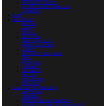
ZÁSUVKOVÉ LIŠTY
MULTIFUNKČNÉ NÁRADIE
LAMPIČKY
NOTY
OBLEČENIE
TRIČKÁ
MIKINY
TIELKA
ŠILTOVKY
ŠATKY NA HLAVU
TAŠKY A BATOHY
MASKY
DOČASNÉ TETOVANIE
ŠÁLY
RUKAVICE
HODINKY
OKULIARE
OPASKY
PEŇAŽENKY
TOPÁNKY
DARČEKOVÉ PREDMETY
KĽÚČENKY
HRNČEKY
ŠPERKY PRE HUDOBNÍKOV
PLECHOVÉ TABUĽKY, DEKORÁCIE