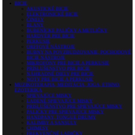
BICIE
AKUSTICKÉ BICIE
ELEKTRONICKÉ BICIE
ČINELY
BLANY
BUBENÍCKE PALIČKY A METLIČKY
HARDVÉR PRE BICIE
PERKUSIE
ORFFOVÉ NÁSTROJE
BUBNY NA POVZBUDZOVANIE, POCHODOVÉ
BICIE NÁSTROJE
MIKROFÓNY PRE BICIE A PERKUSIE
PRÍSLUŠENSTVO PRE BICIE
NÁHRADNÉ DIELY PRE BICIE
NOTY PRE BICIE A PERKUSIE
MUZIKOTERAPIA, MEDITÁCIA, JOGA, ETHNO,
EZOTERIKA
SPIEVAJÚCE MISKY
LADENÉ SPIEVAJÚCE MISKY
PRISLUŠENSTVO PRE SPIEVAJÚCE MISKY
PALIČKY PRE SPIEVAJÚCE MISKY
HANDPANY, TONGUE DRUMY
KALIMBY A SANSULY
CHIMESY
FREKVENČNÉ LADIČKY