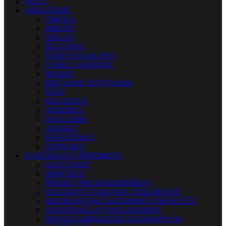
NOTY
OBLEČENIE
TRIČKÁ
MIKINY
TIELKA
ŠILTOVKY
ŠATKY NA HLAVU
TAŠKY A BATOHY
MASKY
DOČASNÉ TETOVANIE
ŠÁLY
RUKAVICE
HODINKY
OKULIARE
OPASKY
PEŇAŽENKY
TOPÁNKY
DARČEKOVÉ PREDMETY
KĽÚČENKY
HRNČEKY
ŠPERKY PRE HUDOBNÍKOV
PLECHOVÉ TABUĽKY, DEKORÁCIE
MUZIKANTSKÉ HUDOBNÉ USB KĽÚČE
NÁSTENNÉ LP VINYL HODINY
REPLIKY-MINIATÚRY HUDOBNÝCH