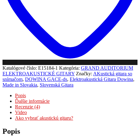
Ladička+EQ
Katalógové číslo:
E15184-1
Kategória:
GRAND AUDITORIUM
ELEKTROAKUSTICKÉ GITARY
Značky:
AKustická gitara so
snímačom
,
DOWINA GACE-ds
,
Elektroakustická Gitara Dowina
,
Made in Slovakia
,
Slovenská Gitara
Popis
Ďalšie informácie
Recenzie (4)
Video
Ako vybrať akustickú gitaru?
Popis