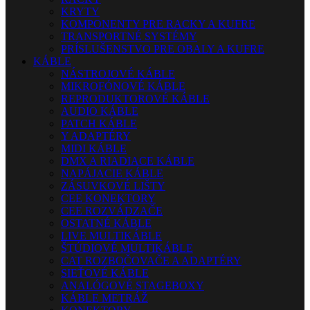
KRYTY
KOMPONENTY PRE RACKY A KUFRE
TRANSPORTNÉ SYSTÉMY
PRÍSLUŠENSTVO PRE OBALY A KUFRE
KÁBLE
NÁSTROJOVÉ KÁBLE
MIKROFÓNOVÉ KÁBLE
REPRODUKTOROVÉ KÁBLE
AUDIO KÁBLE
PATCH KÁBLE
Y ADAPTÉRY
MIDI KÁBLE
DMX A RIADIACE KÁBLE
NAPÁJACIE KÁBLE
ZÁSUVKOVÉ LIŠTY
CEE KONEKTORY
CEE ROZVÁDZAČE
OSTATNÉ KÁBLE
LIVE MULTIKÁBLE
ŠTÚDIOVÉ MULTIKÁBLE
CAT ROZBOČOVAČE A ADAPTÉRY
SIEŤOVÉ KÁBLE
ANALÓGOVÉ STAGEBOXY
KÁBLE METRÁŽ