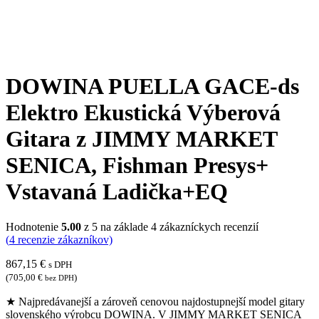
DOWINA PUELLA GACE-ds
Elektro Ekustická Výberová
Gitara z JIMMY MARKET
SENICA, Fishman Presys+
Vstavaná Ladička+EQ
Hodnotenie
5.00
z 5 na základe
4
zákazníckych recenzií
(
4
recenzie zákazníkov)
867,15
€
s DPH
(
705,00
€
)
bez DPH
★ Najpredávanejší a zároveň cenovou najdostupnejší model gitary
slovenského výrobcu DOWINA. V JIMMY MARKET SENICA