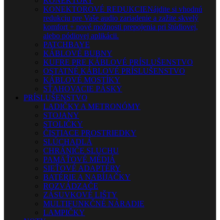
KONEKTORY
KONEKTOROVÉ REDUKCIE
Nájdite si vhodnú
redukciu pre Vaše audio zariadenie a zažite skvelý
komfort + nové možnosti prepojenia pri štúdiovej,
alebo pódiovej aplikácii.
PATCHBAYE
KÁBLOVÉ BUBNY
KUFRE PRE KÁBLOVÉ PRÍSLUŠENSTVO
OSTATNÉ KÁBLOVÉ PRÍSLUŠENSTVO
KÁBLOVÉ MOSTÍKY
SŤAHOVACIE PÁSKY
PRÍSLUŠENSTVO
LADIČKY A METRONÓMY
STOJANY
STOLIČKY
ČISTIACE PROSTRIEDKY
SLÚCHADLÁ
CHRÁNIČE SLUCHU
PAMÄŤOVÉ MÉDIÁ
SIEŤOVÉ ADAPTÉRY
BATÉRIE A NABÍJAČKY
ROZVÁDZAČE
ZÁSUVKOVÉ LIŠTY
MULTIFUNKČNÉ NÁRADIE
LAMPIČKY