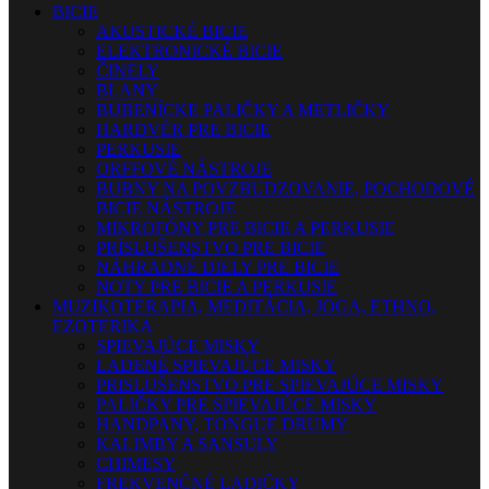
BICIE
AKUSTICKÉ BICIE
ELEKTRONICKÉ BICIE
ČINELY
BLANY
BUBENÍCKE PALIČKY A METLIČKY
HARDVÉR PRE BICIE
PERKUSIE
ORFFOVÉ NÁSTROJE
BUBNY NA POVZBUDZOVANIE, POCHODOVÉ
BICIE NÁSTROJE
MIKROFÓNY PRE BICIE A PERKUSIE
PRÍSLUŠENSTVO PRE BICIE
NÁHRADNÉ DIELY PRE BICIE
NOTY PRE BICIE A PERKUSIE
MUZIKOTERAPIA, MEDITÁCIA, JOGA, ETHNO,
EZOTERIKA
SPIEVAJÚCE MISKY
LADENÉ SPIEVAJÚCE MISKY
PRISLUŠENSTVO PRE SPIEVAJÚCE MISKY
PALIČKY PRE SPIEVAJÚCE MISKY
HANDPANY, TONGUE DRUMY
KALIMBY A SANSULY
CHIMESY
FREKVENČNÉ LADIČKY