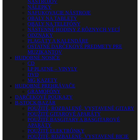
NÁSTROJOV
NÁLEPKY
NAFUKOVACIE NÁSTROJE
OBALY NA TABLETY
OBALY NA TELEFÓNY
NÁSTENNÉ HODINY Z RÔZNYCH VECÍ
ODZNAKY
PLAGÁTY A KALENDÁRE
OSTATNÉ DARČEKOVÉ PREDMETY PRE
MUZIKANTOV
HUDOBNÉ NOSIČE
CD
LP PLATNE – VINYLY
DVD
MG KAZETY
HUDOBNÉ PREHRÁVAČE
GRAMOFÓNY
DARČEKOVÉ POUKAZY
B-STOCK/BAZÁR
POUŽITÉ, ROZBALENÉ, VYSTAVENÉ GITARY
POUŽITÉ GITAROVÉ APARÁTY
POUŽITÉ BASGITARY A BASGITAROVÉ
APARÁTY
POUŽITÉ ELEKTRÓNKY
POUŽITÉ, ROZBALENÉ, VYSTAVENÉ BICIE