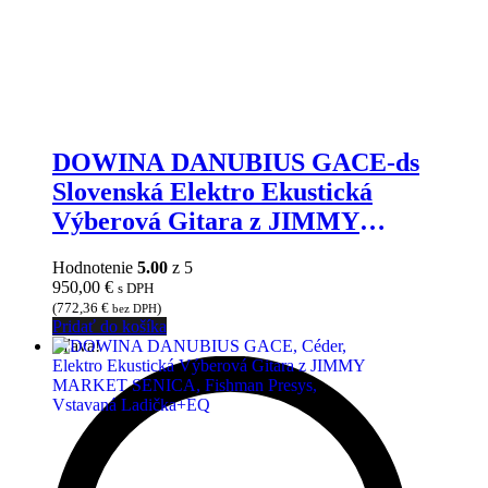
DOWINA DANUBIUS GACE-ds
Slovenská Elektro Ekustická
Výberová Gitara z JIMMY
MARKET SENICA, Fishman Presys+
Hodnotenie
5.00
z 5
Vstavaná Ladička+EQ
950,00
€
s DPH
(
772,36
€
)
bez DPH
Pridať do košíka
Zľava!