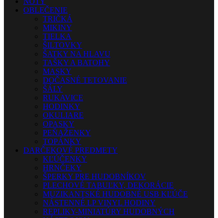
NOTY
OBLEČENIE
TRIČKÁ
MIKINY
TIELKA
ŠILTOVKY
ŠATKY NA HLAVU
TAŠKY A BATOHY
MASKY
DOČASNÉ TETOVANIE
ŠÁLY
RUKAVICE
HODINKY
OKULIARE
OPASKY
PEŇAŽENKY
TOPÁNKY
DARČEKOVÉ PREDMETY
KĽÚČENKY
HRNČEKY
ŠPERKY PRE HUDOBNÍKOV
PLECHOVÉ TABUĽKY, DEKORÁCIE
MUZIKANTSKÉ HUDOBNÉ USB KĽÚČE
NÁSTENNÉ LP VINYL HODINY
REPLIKY-MINIATÚRY HUDOBNÝCH