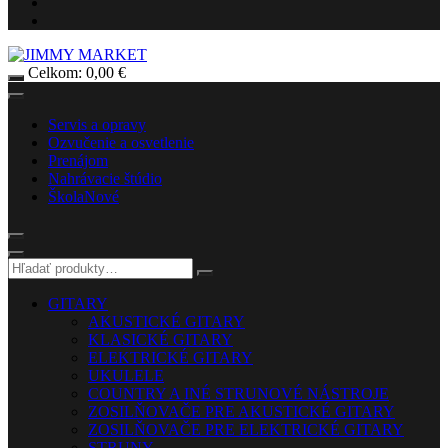
Celkom:
0,00
€
Servis a opravy
Ozvučenie a osvetlenie
Prenájom
Nahrávacie štúdio
Škola
Nové
GITARY
AKUSTICKÉ GITARY
KLASICKÉ GITARY
ELEKTRICKÉ GITARY
UKULELE
COUNTRY A INÉ STRUNOVÉ NÁSTROJE
ZOSILŇOVAČE PRE AKUSTICKÉ GITARY
ZOSILŇOVAČE PRE ELEKTRICKÉ GITARY
STRUNY