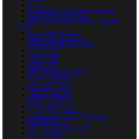
KRYTY
KOMPONENTY PRE RACKY A KUFRE
TRANSPORTNÉ SYSTÉMY
PRÍSLUŠENSTVO PRE OBALY A KUFRE
KÁBLE
NÁSTROJOVÉ KÁBLE
MIKROFÓNOVÉ KÁBLE
REPRODUKTOROVÉ KÁBLE
AUDIO KÁBLE
PATCH KÁBLE
Y ADAPTÉRY
MIDI KÁBLE
DMX A RIADIACE KÁBLE
NAPÁJACIE KÁBLE
ZÁSUVKOVÉ LIŠTY
CEE KONEKTORY
CEE ROZVÁDZAČE
OSTATNÉ KÁBLE
LIVE MULTIKÁBLE
ŠTÚDIOVÉ MULTIKÁBLE
CAT ROZBOČOVAČE A ADAPTÉRY
SIEŤOVÉ KÁBLE
ANALÓGOVÉ STAGEBOXY
KÁBLE METRÁŽ