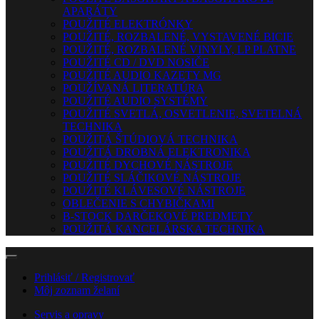
APARÁTY
POUŽITÉ ELEKTRÓNKY
POUŽITÉ, ROZBALENÉ, VYSTAVENÉ BICIE
POUŽITÉ, ROZBALENÉ VINYLY, LP PLATNE
POUŽITÉ CD / DVD NOSIČE
POUŽITÉ AUDIO KAZETY MG
POUŽÍVANÁ LITERATÚRA
POUŽITÉ AUDIO SYSTÉMY
POUŽITÉ SVETLÁ, OSVETLENIE, SVETELNÁ
TECHNIKA
POUŽITÁ ŠTÚDIOVÁ TECHNIKA
POUŽITÁ DROBNÁ ELEKTRONIKA
POUŽITÉ DYCHOVÉ NÁSTROJE
POUŽITÉ SLÁČIKOVÉ NÁSTROJE
POUŽITÉ KLÁVESOVÉ NÁSTROJE
OBLEČENIE S CHYBIČKAMI
B-STOCK DARČEKOVÉ PREDMETY
POUŽITÁ KANCELÁRSKA TECHNIKA
Prihlásiť / Registrovať
Môj zoznam želaní
Servis a opravy