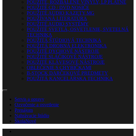
POUŽITÉ, ROZBALENÉ VINYLY, LP PLATNE
POUŽITÉ CD / DVD NOSIČE
POUŽITÉ AUDIO KAZETY MG
POUŽÍVANÁ LITERATÚRA
POUŽITÉ AUDIO SYSTÉMY
POUŽITÉ SVETLÁ, OSVETLENIE, SVETELNÁ
TECHNIKA
POUŽITÁ ŠTÚDIOVÁ TECHNIKA
POUŽITÁ DROBNÁ ELEKTRONIKA
POUŽITÉ DYCHOVÉ NÁSTROJE
POUŽITÉ SLÁČIKOVÉ NÁSTROJE
POUŽITÉ KLÁVESOVÉ NÁSTROJE
OBLEČENIE S CHYBIČKAMI
B-STOCK DARČEKOVÉ PREDMETY
POUŽITÁ KANCELÁRSKA TECHNIKA
Servis a opravy
Ozvučenie a osvetlenie
Prenájom
Nahrávacie štúdio
Škola
Nové