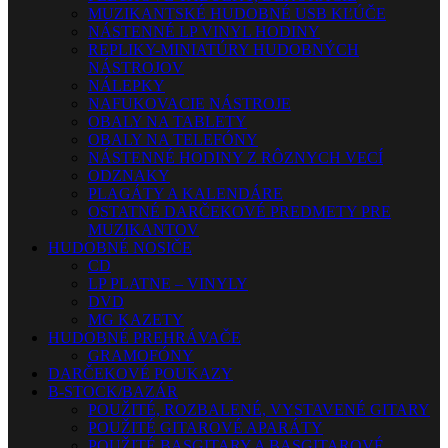
MUZIKANTSKÉ HUDOBNÉ USB KĽÚČE
NÁSTENNÉ LP VINYL HODINY
REPLIKY-MINIATÚRY HUDOBNÝCH
NÁSTROJOV
NÁLEPKY
NAFUKOVACIE NÁSTROJE
OBALY NA TABLETY
OBALY NA TELEFÓNY
NÁSTENNÉ HODINY Z RÔZNYCH VECÍ
ODZNAKY
PLAGÁTY A KALENDÁRE
OSTATNÉ DARČEKOVÉ PREDMETY PRE
MUZIKANTOV
HUDOBNÉ NOSIČE
CD
LP PLATNE – VINYLY
DVD
MG KAZETY
HUDOBNÉ PREHRÁVAČE
GRAMOFÓNY
DARČEKOVÉ POUKAZY
B-STOCK/BAZÁR
POUŽITÉ, ROZBALENÉ, VYSTAVENÉ GITARY
POUŽITÉ GITAROVÉ APARÁTY
POUŽITÉ BASGITARY A BASGITAROVÉ