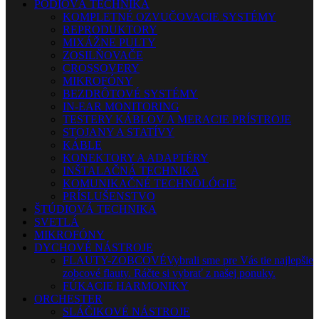
PÓDIOVÁ TECHNIKA
KOMPLETNÉ OZVUČOVACIE SYSTÉMY
REPRODUKTORY
MIXÁŽNE PULTY
ZOSILŇOVAČE
CROSSOVERY
MIKROFÓNY
BEZDRÔTOVÉ SYSTÉMY
IN-EAR MONITORING
TESTERY KÁBLOV A MERACIE PRÍSTROJE
STOJANY A STATÍVY
KÁBLE
KONEKTORY A ADAPTÉRY
INŠTALAČNÁ TECHNIKA
KOMUNIKAČNÉ TECHNOLÓGIE
PRÍSLUŠENSTVO
ŠTÚDIOVÁ TECHNIKA
SVETLÁ
MIKROFÓNY
DYCHOVÉ NÁSTROJE
FLAUTY-ZOBCOVÉ
Vybrali sme pre Vás tie najlepšie
zobcové flauty. Ráčte si vybrať z našej ponuky.
FÚKACIE HARMONIKY
ORCHESTER
SLÁČIKOVÉ NÁSTROJE