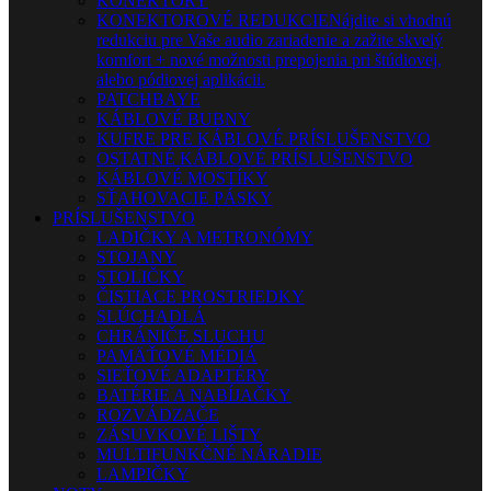
KONEKTORY
KONEKTOROVÉ REDUKCIE
Nájdite si vhodnú
redukciu pre Vaše audio zariadenie a zažite skvelý
komfort + nové možnosti prepojenia pri štúdiovej,
alebo pódiovej aplikácii.
PATCHBAYE
KÁBLOVÉ BUBNY
KUFRE PRE KÁBLOVÉ PRÍSLUŠENSTVO
OSTATNÉ KÁBLOVÉ PRÍSLUŠENSTVO
KÁBLOVÉ MOSTÍKY
SŤAHOVACIE PÁSKY
PRÍSLUŠENSTVO
LADIČKY A METRONÓMY
STOJANY
STOLIČKY
ČISTIACE PROSTRIEDKY
SLÚCHADLÁ
CHRÁNIČE SLUCHU
PAMÄŤOVÉ MÉDIÁ
SIEŤOVÉ ADAPTÉRY
BATÉRIE A NABÍJAČKY
ROZVÁDZAČE
ZÁSUVKOVÉ LIŠTY
MULTIFUNKČNÉ NÁRADIE
LAMPIČKY