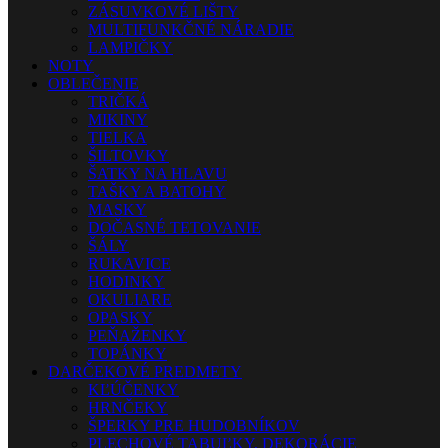
ZÁSUVKOVÉ LIŠTY
MULTIFUNKČNÉ NÁRADIE
LAMPIČKY
NOTY
OBLEČENIE
TRIČKÁ
MIKINY
TIELKA
ŠILTOVKY
ŠATKY NA HLAVU
TAŠKY A BATOHY
MASKY
DOČASNÉ TETOVANIE
ŠÁLY
RUKAVICE
HODINKY
OKULIARE
OPASKY
PEŇAŽENKY
TOPÁNKY
DARČEKOVÉ PREDMETY
KĽÚČENKY
HRNČEKY
ŠPERKY PRE HUDOBNÍKOV
PLECHOVÉ TABUĽKY, DEKORÁCIE