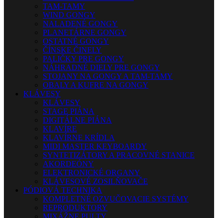
TAM-TAMY
WIND GONGY
NALADENÉ GONGY
PLANETÁRNE GONGY
OSTATNÉ GONGY
ČÍNSKE ČINELY
PALIČKY PRE GONGY
NÁHRADNÉ DIELY PRE GONGY
STOJANY NA GONGY A TAM-TAMY
OBALY A KUFRE NA GONGY
KLÁVESY
KLÁVESY
STAGE PIÁNA
DIGITÁLNE PIÁNA
KLAVÍRE
KLAVÍRNE KRÍDLA
MIDI MASTER KEYBOARDY
SYNTETIZÁTORY A PRACOVNÉ STANICE
AKORDEÓNY
ELEKTRONICKÉ ORGANY
KLÁVESOVÉ ZOSILŇOVAČE
PÓDIOVÁ TECHNIKA
KOMPLETNÉ OZVUČOVACIE SYSTÉMY
REPRODUKTORY
MIXÁŽNE PULTY