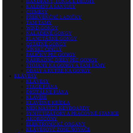
HANDPANY, TONGUE DRUMY
KALIMBY A SANSULY
CHIMESY
FREKVENČNÉ LADIČKY
TAM-TAMY
WIND GONGY
NALADENÉ GONGY
PLANETÁRNE GONGY
OSTATNÉ GONGY
ČÍNSKE ČINELY
PALIČKY PRE GONGY
NÁHRADNÉ DIELY PRE GONGY
STOJANY NA GONGY A TAM-TAMY
OBALY A KUFRE NA GONGY
KLÁVESY
KLÁVESY
STAGE PIÁNA
DIGITÁLNE PIÁNA
KLAVÍRE
KLAVÍRNE KRÍDLA
MIDI MASTER KEYBOARDY
SYNTETIZÁTORY A PRACOVNÉ STANICE
AKORDEÓNY
ELEKTRONICKÉ ORGANY
KLÁVESOVÉ ZOSILŇOVAČE