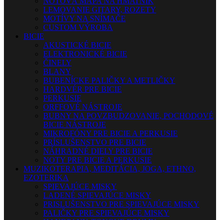
NOTOVÁ MAPA NA HMATNÍK
LEMOVANIE GITARY, ROZETY
MOTÍVY NA SNÍMAČE
CUSTOM VÝROBA
BICIE
AKUSTICKÉ BICIE
ELEKTRONICKÉ BICIE
ČINELY
BLANY
BUBENÍCKE PALIČKY A METLIČKY
HARDVÉR PRE BICIE
PERKUSIE
ORFFOVÉ NÁSTROJE
BUBNY NA POVZBUDZOVANIE, POCHODOVÉ
BICIE NÁSTROJE
MIKROFÓNY PRE BICIE A PERKUSIE
PRÍSLUŠENSTVO PRE BICIE
NÁHRADNÉ DIELY PRE BICIE
NOTY PRE BICIE A PERKUSIE
MUZIKOTERAPIA, MEDITÁCIA, JOGA, ETHNO,
EZOTERIKA
SPIEVAJÚCE MISKY
LADENÉ SPIEVAJÚCE MISKY
PRISLUŠENSTVO PRE SPIEVAJÚCE MISKY
PALIČKY PRE SPIEVAJÚCE MISKY