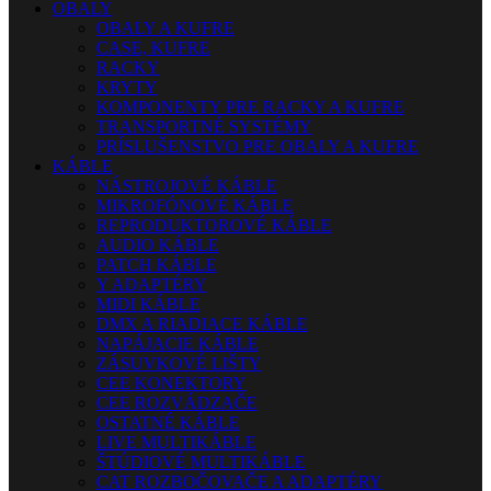
OBALY
OBALY A KUFRE
CASE, KUFRE
RACKY
KRYTY
KOMPONENTY PRE RACKY A KUFRE
TRANSPORTNÉ SYSTÉMY
PRÍSLUŠENSTVO PRE OBALY A KUFRE
KÁBLE
NÁSTROJOVÉ KÁBLE
MIKROFÓNOVÉ KÁBLE
REPRODUKTOROVÉ KÁBLE
AUDIO KÁBLE
PATCH KÁBLE
Y ADAPTÉRY
MIDI KÁBLE
DMX A RIADIACE KÁBLE
NAPÁJACIE KÁBLE
ZÁSUVKOVÉ LIŠTY
CEE KONEKTORY
CEE ROZVÁDZAČE
OSTATNÉ KÁBLE
LIVE MULTIKÁBLE
ŠTÚDIOVÉ MULTIKÁBLE
CAT ROZBOČOVAČE A ADAPTÉRY