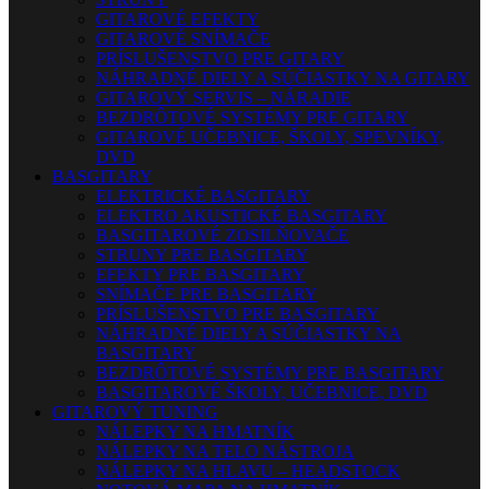
GITAROVÉ EFEKTY
GITAROVÉ SNÍMAČE
PRÍSLUŠENSTVO PRE GITARY
NÁHRADNÉ DIELY A SÚČIASTKY NA GITARY
GITAROVÝ SERVIS – NÁRADIE
BEZDRÔTOVÉ SYSTÉMY PRE GITARY
GITAROVÉ UČEBNICE, ŠKOLY, SPEVNÍKY,
DVD
BASGITARY
ELEKTRICKÉ BASGITARY
ELEKTRO AKUSTICKÉ BASGITARY
BASGITAROVÉ ZOSILŇOVAČE
STRUNY PRE BASGITARY
EFEKTY PRE BASGITARY
SNÍMAČE PRE BASGITARY
PRÍSLUŠENSTVO PRE BASGITARY
NÁHRADNÉ DIELY A SÚČIASTKY NA
BASGITARY
BEZDRÔTOVÉ SYSTÉMY PRE BASGITARY
BASGITAROVÉ ŠKOLY, UČEBNICE, DVD
GITAROVÝ TUNING
NÁLEPKY NA HMATNÍK
NÁLEPKY NA TELO NÁSTROJA
NÁLEPKY NA HLAVU – HEADSTOCK