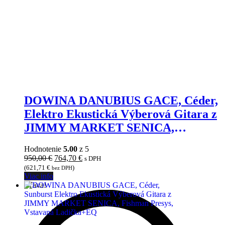
DOWINA DANUBIUS GACE, Céder,
Elektro Ekustická Výberová Gitara z
JIMMY MARKET SENICA,
Fishman Presys, Vstavaná
Hodnotenie
5.00
z 5
Ladička+EQ
Pôvodná
Aktuálna
950,00
€
764,70
€
s DPH
cena
cena
(
621,71
€
)
bez DPH
bola:
je:
Viac info
950,00 €.
764,70 €.
Zľava!