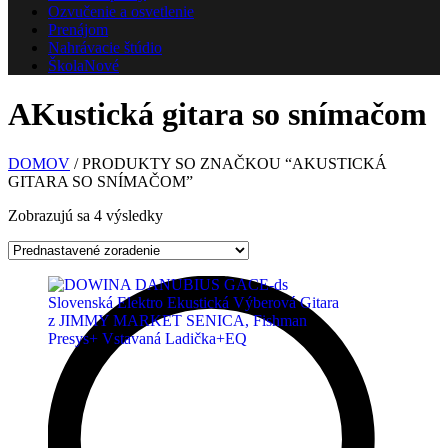
Ozvučenie a osvetlenie
Prenájom
Nahrávacie štúdio
Škola
Nové
AKustická gitara so snímačom
DOMOV
/ PRODUKTY SO ZNAČKOU “AKUSTICKÁ
GITARA SO SNÍMAČOM”
Zobrazujú sa 4 výsledky