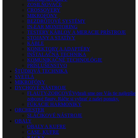
ZOSILŇOVAČE
CROSSOVERY
MIKROFÓNY
BEZDRÔTOVÉ SYSTÉMY
IN-EAR MONITORING
TESTERY KÁBLOV A MERACIE PRÍSTROJE
STOJANY A STATÍVY
KÁBLE
KONEKTORY A ADAPTÉRY
INŠTALAČNÁ TECHNIKA
KOMUNIKAČNÉ TECHNOLÓGIE
PRÍSLUŠENSTVO
ŠTÚDIOVÁ TECHNIKA
SVETLÁ
MIKROFÓNY
DYCHOVÉ NÁSTROJE
FLAUTY-ZOBCOVÉ
Vybrali sme pre Vás tie najlepšie
zobcové flauty. Ráčte si vybrať z našej ponuky.
FÚKACIE HARMONIKY
ORCHESTER
SLÁČIKOVÉ NÁSTROJE
OBALY
OBALY A KUFRE
CASE, KUFRE
RACKY