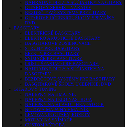
NÁHRADNÉ DIELY A SÚČIASTKY NA GITARY
GITAROVÝ SERVIS – NÁRADIE
BEZDRÔTOVÉ SYSTÉMY PRE GITARY
GITAROVÉ UČEBNICE, ŠKOLY, SPEVNÍKY,
DVD
BASGITARY
ELEKTRICKÉ BASGITARY
ELEKTRO AKUSTICKÉ BASGITARY
BASGITAROVÉ ZOSILŇOVAČE
STRUNY PRE BASGITARY
EFEKTY PRE BASGITARY
SNÍMAČE PRE BASGITARY
PRÍSLUŠENSTVO PRE BASGITARY
NÁHRADNÉ DIELY A SÚČIASTKY NA
BASGITARY
BEZDRÔTOVÉ SYSTÉMY PRE BASGITARY
BASGITAROVÉ ŠKOLY, UČEBNICE, DVD
GITAROVÝ TUNING
NÁLEPKY NA HMATNÍK
NÁLEPKY NA TELO NÁSTROJA
NÁLEPKY NA HLAVU – HEADSTOCK
NOTOVÁ MAPA NA HMATNÍK
LEMOVANIE GITARY, ROZETY
MOTÍVY NA SNÍMAČE
CUSTOM VÝROBA