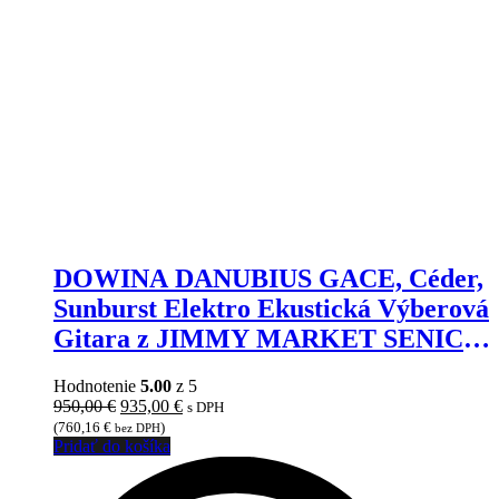
DOWINA DANUBIUS GACE, Céder,
Sunburst Elektro Ekustická Výberová
Gitara z JIMMY MARKET SENICA,
Fishman Presys, Vstavaná
Hodnotenie
5.00
z 5
Ladička+EQ
Pôvodná
Aktuálna
950,00
€
935,00
€
s DPH
cena
cena
(
760,16
€
)
bez DPH
bola:
je:
Pridať do košíka
950,00 €.
935,00 €.