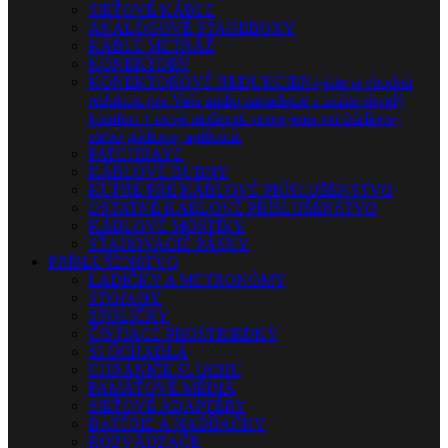
SIEŤOVÉ KÁBLE
ANALÓGOVÉ STAGEBOXY
KÁBLE METRÁŽ
KONEKTORY
KONEKTOROVÉ REDUKCIE
Nájdite si vhodnú
redukciu pre Vaše audio zariadenie a zažite skvelý
komfort + nové možnosti prepojenia pri štúdiovej,
alebo pódiovej aplikácii.
PATCHBAYE
KÁBLOVÉ BUBNY
KUFRE PRE KÁBLOVÉ PRÍSLUŠENSTVO
OSTATNÉ KÁBLOVÉ PRÍSLUŠENSTVO
KÁBLOVÉ MOSTÍKY
SŤAHOVACIE PÁSKY
PRÍSLUŠENSTVO
LADIČKY A METRONÓMY
STOJANY
STOLIČKY
ČISTIACE PROSTRIEDKY
SLÚCHADLÁ
CHRÁNIČE SLUCHU
PAMÄŤOVÉ MÉDIÁ
SIEŤOVÉ ADAPTÉRY
BATÉRIE A NABÍJAČKY
ROZVÁDZAČE