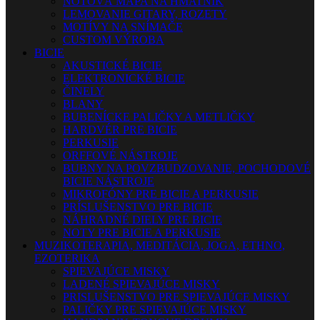
NOTOVÁ MAPA NA HMATNÍK
LEMOVANIE GITARY, ROZETY
MOTÍVY NA SNÍMAČE
CUSTOM VÝROBA
BICIE
AKUSTICKÉ BICIE
ELEKTRONICKÉ BICIE
ČINELY
BLANY
BUBENÍCKE PALIČKY A METLIČKY
HARDVÉR PRE BICIE
PERKUSIE
ORFFOVÉ NÁSTROJE
BUBNY NA POVZBUDZOVANIE, POCHODOVÉ
BICIE NÁSTROJE
MIKROFÓNY PRE BICIE A PERKUSIE
PRÍSLUŠENSTVO PRE BICIE
NÁHRADNÉ DIELY PRE BICIE
NOTY PRE BICIE A PERKUSIE
MUZIKOTERAPIA, MEDITÁCIA, JOGA, ETHNO,
EZOTERIKA
SPIEVAJÚCE MISKY
LADENÉ SPIEVAJÚCE MISKY
PRISLUŠENSTVO PRE SPIEVAJÚCE MISKY
PALIČKY PRE SPIEVAJÚCE MISKY