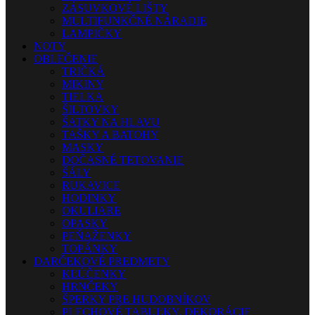
ZÁSUVKOVÉ LIŠTY
MULTIFUNKČNÉ NÁRADIE
LAMPIČKY
NOTY
OBLEČENIE
TRIČKÁ
MIKINY
TIELKA
ŠILTOVKY
ŠATKY NA HLAVU
TAŠKY A BATOHY
MASKY
DOČASNÉ TETOVANIE
ŠÁLY
RUKAVICE
HODINKY
OKULIARE
OPASKY
PEŇAŽENKY
TOPÁNKY
DARČEKOVÉ PREDMETY
KĽÚČENKY
HRNČEKY
ŠPERKY PRE HUDOBNÍKOV
PLECHOVÉ TABUĽKY, DEKORÁCIE