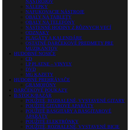
NÁSTROJOV
NÁLEPKY
NAFUKOVACIE NÁSTROJE
OBALY NA TABLETY
OBALY NA TELEFÓNY
NÁSTENNÉ HODINY Z RÔZNYCH VECÍ
ODZNAKY
PLAGÁTY A KALENDÁRE
OSTATNÉ DARČEKOVÉ PREDMETY PRE
MUZIKANTOV
HUDOBNÉ NOSIČE
CD
LP PLATNE – VINYLY
DVD
MG KAZETY
HUDOBNÉ PREHRÁVAČE
GRAMOFÓNY
DARČEKOVÉ POUKAZY
B-STOCK/BAZÁR
POUŽITÉ, ROZBALENÉ, VYSTAVENÉ GITARY
POUŽITÉ GITAROVÉ APARÁTY
POUŽITÉ BASGITARY A BASGITAROVÉ
APARÁTY
POUŽITÉ ELEKTRÓNKY
POUŽITÉ, ROZBALENÉ, VYSTAVENÉ BICIE