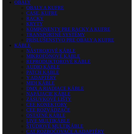
OBALY
OBALY A KUFRE
CASE, KUFRE
RACKY
KRYTY
KOMPONENTY PRE RACKY A KUFRE
TRANSPORTNÉ SYSTÉMY
PRÍSLUŠENSTVO PRE OBALY A KUFRE
KÁBLE
NÁSTROJOVÉ KÁBLE
MIKROFÓNOVÉ KÁBLE
REPRODUKTOROVÉ KÁBLE
AUDIO KÁBLE
PATCH KÁBLE
Y ADAPTÉRY
MIDI KÁBLE
DMX A RIADIACE KÁBLE
NAPÁJACIE KÁBLE
ZÁSUVKOVÉ LIŠTY
CEE KONEKTORY
CEE ROZVÁDZAČE
OSTATNÉ KÁBLE
LIVE MULTIKÁBLE
ŠTÚDIOVÉ MULTIKÁBLE
CAT ROZBOČOVAČE A ADAPTÉRY