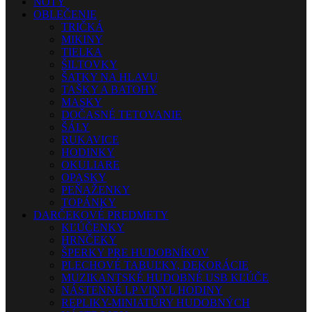
NOTY
OBLEČENIE
TRIČKÁ
MIKINY
TIELKA
ŠILTOVKY
ŠATKY NA HLAVU
TAŠKY A BATOHY
MASKY
DOČASNÉ TETOVANIE
ŠÁLY
RUKAVICE
HODINKY
OKULIARE
OPASKY
PEŇAŽENKY
TOPÁNKY
DARČEKOVÉ PREDMETY
KĽÚČENKY
HRNČEKY
ŠPERKY PRE HUDOBNÍKOV
PLECHOVÉ TABUĽKY, DEKORÁCIE
MUZIKANTSKÉ HUDOBNÉ USB KĽÚČE
NÁSTENNÉ LP VINYL HODINY
REPLIKY-MINIATÚRY HUDOBNÝCH