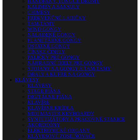
HANDPANY, TONGUE DRUMY
KALIMBY A SANSULY
CHIMESY
FREKVENČNÉ LADIČKY
TAM-TAMY
WIND GONGY
NALADENÉ GONGY
PLANETÁRNE GONGY
OSTATNÉ GONGY
ČÍNSKE ČINELY
PALIČKY PRE GONGY
NÁHRADNÉ DIELY PRE GONGY
STOJANY NA GONGY A TAM-TAMY
OBALY A KUFRE NA GONGY
KLÁVESY
KLÁVESY
STAGE PIÁNA
DIGITÁLNE PIÁNA
KLAVÍRE
KLAVÍRNE KRÍDLA
MIDI MASTER KEYBOARDY
SYNTETIZÁTORY A PRACOVNÉ STANICE
AKORDEÓNY
ELEKTRONICKÉ ORGANY
KLÁVESOVÉ ZOSILŇOVAČE