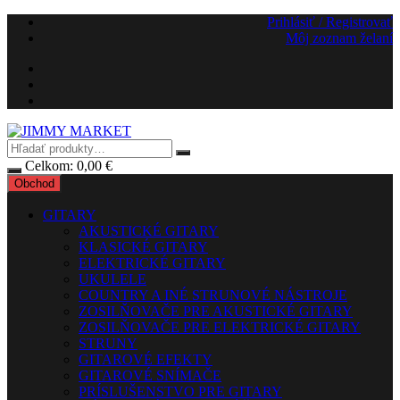
Preskočiť
Prihlásiť / Registrovať
na
Môj zoznam želaní
obsah
Celkom:
0,00
€
Obchod
GITARY
AKUSTICKÉ GITARY
KLASICKÉ GITARY
ELEKTRICKÉ GITARY
UKULELE
COUNTRY A INÉ STRUNOVÉ NÁSTROJE
ZOSILŇOVAČE PRE AKUSTICKÉ GITARY
ZOSILŇOVAČE PRE ELEKTRICKÉ GITARY
STRUNY
GITAROVÉ EFEKTY
GITAROVÉ SNÍMAČE
PRÍSLUŠENSTVO PRE GITARY