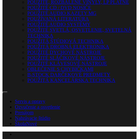
POUŽITÉ, ROZBALENÉ VINYLY, LP PLATNE
POUŽITÉ CD / DVD NOSIČE
POUŽITÉ AUDIO KAZETY MG
POUŽÍVANÁ LITERATÚRA
POUŽITÉ AUDIO SYSTÉMY
POUŽITÉ SVETLÁ, OSVETLENIE, SVETELNÁ
TECHNIKA
POUŽITÁ ŠTÚDIOVÁ TECHNIKA
POUŽITÁ DROBNÁ ELEKTRONIKA
POUŽITÉ DYCHOVÉ NÁSTROJE
POUŽITÉ SLÁČIKOVÉ NÁSTROJE
POUŽITÉ KLÁVESOVÉ NÁSTROJE
OBLEČENIE S CHYBIČKAMI
B-STOCK DARČEKOVÉ PREDMETY
POUŽITÁ KANCELÁRSKA TECHNIKA
Servis a opravy
Ozvučenie a osvetlenie
Prenájom
Nahrávacie štúdio
Škola
Nové