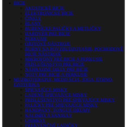
BICIE
AKUSTICKÉ BICIE
ELEKTRONICKÉ BICIE
ČINELY
BLANY
BUBENÍCKE PALIČKY A METLIČKY
HARDVÉR PRE BICIE
PERKUSIE
ORFFOVÉ NÁSTROJE
BUBNY NA POVZBUDZOVANIE, POCHODOVÉ
BICIE NÁSTROJE
MIKROFÓNY PRE BICIE A PERKUSIE
PRÍSLUŠENSTVO PRE BICIE
NÁHRADNÉ DIELY PRE BICIE
NOTY PRE BICIE A PERKUSIE
MUZIKOTERAPIA, MEDITÁCIA, JOGA, ETHNO,
EZOTERIKA
SPIEVAJÚCE MISKY
LADENÉ SPIEVAJÚCE MISKY
PRISLUŠENSTVO PRE SPIEVAJÚCE MISKY
PALIČKY PRE SPIEVAJÚCE MISKY
HANDPANY, TONGUE DRUMY
KALIMBY A SANSULY
CHIMESY
FREKVENČNÉ LADIČKY