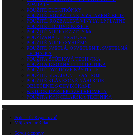
APARÁTY
POUŽITÉ ELEKTRÓNKY
POUŽITÉ, ROZBALENÉ, VYSTAVENÉ BICIE
POUŽITÉ, ROZBALENÉ VINYLY, LP PLATNE
POUŽITÉ CD / DVD NOSIČE
POUŽITÉ AUDIO KAZETY MG
POUŽÍVANÁ LITERATÚRA
POUŽITÉ AUDIO SYSTÉMY
POUŽITÉ SVETLÁ, OSVETLENIE, SVETELNÁ
TECHNIKA
POUŽITÁ ŠTÚDIOVÁ TECHNIKA
POUŽITÁ DROBNÁ ELEKTRONIKA
POUŽITÉ DYCHOVÉ NÁSTROJE
POUŽITÉ SLÁČIKOVÉ NÁSTROJE
POUŽITÉ KLÁVESOVÉ NÁSTROJE
OBLEČENIE S CHYBIČKAMI
B-STOCK DARČEKOVÉ PREDMETY
POUŽITÁ KANCELÁRSKA TECHNIKA
Prihlásiť / Registrovať
Môj zoznam želaní
Servis a opravy