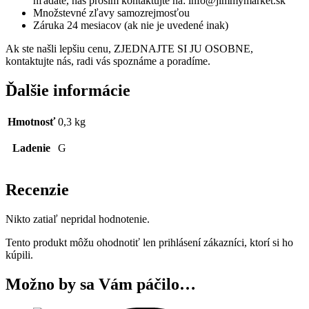
hľadáte, nás prosím kontaktujte na: info@jimmymarket.sk
Množstevné zľavy samozrejmosťou
Záruka 24 mesiacov (ak nie je uvedené inak)
Ak ste našli lepšiu cenu, ZJEDNAJTE SI JU OSOBNE,
kontaktujte nás, radi vás spoznáme a poradíme.
Ďalšie informácie
Hmotnosť
0,3 kg
Ladenie
G
Recenzie
Nikto zatiaľ nepridal hodnotenie.
Tento produkt môžu ohodnotiť len prihlásení zákazníci, ktorí si ho
kúpili.
Možno by sa Vám páčilo…