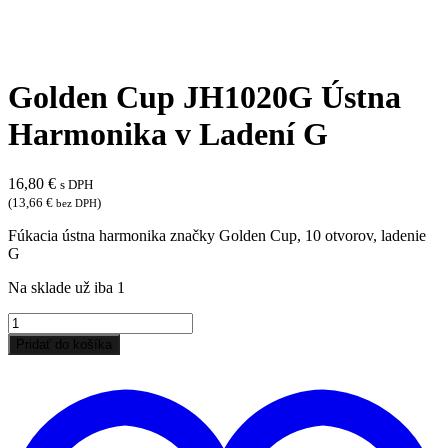
Golden Cup JH1020G Ústna
Harmonika v Ladení G
16,80
€
s DPH
(
13,66
€
)
bez DPH
Fúkacia ústna harmonika značky Golden Cup, 10 otvorov, ladenie
G
Na sklade už iba 1
množstvo
Golden
Pridať do košíka
Cup
P
JH1020G
d
Ústna
z
Harmonika
ž
v
Ladení