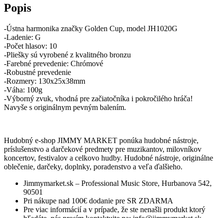
Popis
-Ústna harmonika značky Golden Cup, model JH1020G
-Ladenie: G
-Počet hlasov: 10
-Pliešky sú vyrobené z kvalitného bronzu
-Farebné prevedenie: Chrómové
-Robustné prevedenie
-Rozmery: 130x25x38mm
-Váha: 100g
-Výborný zvuk, vhodná pre začiatočníka i pokročilého hráča!
Navyše s originálnym pevným balením.
Hudobný e-shop JIMMY MARKET ponúka hudobné nástroje,
príslušenstvo a darčekové predmety pre muzikantov, milovníkov
koncertov, festivalov a celkovo hudby. Hudobné nástroje, originálne
oblečenie, darčeky, doplnky, poradenstvo a veľa ďalšieho.
Jimmymarket.sk – Professional Music Store, Hurbanova 542,
90501
Pri nákupe nad 100€ dodanie pre SR ZDARMA
Pre viac informácií a v prípade, že ste nenašli produkt ktorý