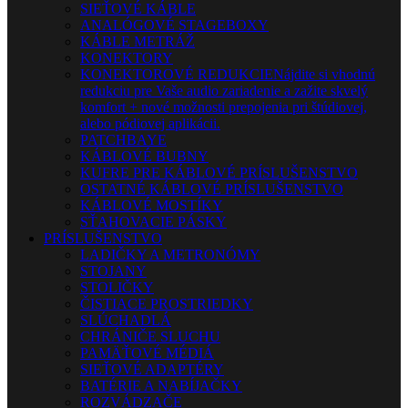
SIEŤOVÉ KÁBLE
ANALÓGOVÉ STAGEBOXY
KÁBLE METRÁŽ
KONEKTORY
KONEKTOROVÉ REDUKCIE
Nájdite si vhodnú
redukciu pre Vaše audio zariadenie a zažite skvelý
komfort + nové možnosti prepojenia pri štúdiovej,
alebo pódiovej aplikácii.
PATCHBAYE
KÁBLOVÉ BUBNY
KUFRE PRE KÁBLOVÉ PRÍSLUŠENSTVO
OSTATNÉ KÁBLOVÉ PRÍSLUŠENSTVO
KÁBLOVÉ MOSTÍKY
SŤAHOVACIE PÁSKY
PRÍSLUŠENSTVO
LADIČKY A METRONÓMY
STOJANY
STOLIČKY
ČISTIACE PROSTRIEDKY
SLÚCHADLÁ
CHRÁNIČE SLUCHU
PAMÄŤOVÉ MÉDIÁ
SIEŤOVÉ ADAPTÉRY
BATÉRIE A NABÍJAČKY
ROZVÁDZAČE