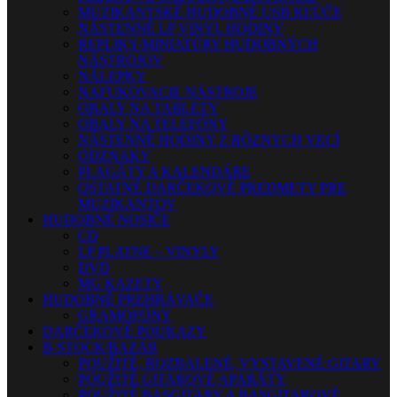
MUZIKANTSKÉ HUDOBNÉ USB KĽÚČE
NÁSTENNÉ LP VINYL HODINY
REPLIKY-MINIATÚRY HUDOBNÝCH
NÁSTROJOV
NÁLEPKY
NAFUKOVACIE NÁSTROJE
OBALY NA TABLETY
OBALY NA TELEFÓNY
NÁSTENNÉ HODINY Z RÔZNYCH VECÍ
ODZNAKY
PLAGÁTY A KALENDÁRE
OSTATNÉ DARČEKOVÉ PREDMETY PRE
MUZIKANTOV
HUDOBNÉ NOSIČE
CD
LP PLATNE – VINYLY
DVD
MG KAZETY
HUDOBNÉ PREHRÁVAČE
GRAMOFÓNY
DARČEKOVÉ POUKAZY
B-STOCK/BAZÁR
POUŽITÉ, ROZBALENÉ, VYSTAVENÉ GITARY
POUŽITÉ GITAROVÉ APARÁTY
POUŽITÉ BASGITARY A BASGITAROVÉ