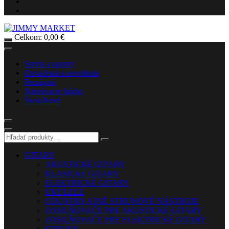
Celkom:
0,00
€
Servis a opravy
Ozvučenie a osvetlenie
Prenájom
Nahrávacie štúdio
Škola
Nové
GITARY
AKUSTICKÉ GITARY
KLASICKÉ GITARY
ELEKTRICKÉ GITARY
UKULELE
COUNTRY A INÉ STRUNOVÉ NÁSTROJE
ZOSILŇOVAČE PRE AKUSTICKÉ GITARY
ZOSILŇOVAČE PRE ELEKTRICKÉ GITARY
STRUNY