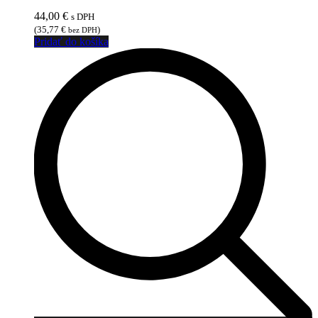
44,00
€
s DPH
(
35,77
€
)
bez DPH
Pridať do košíka