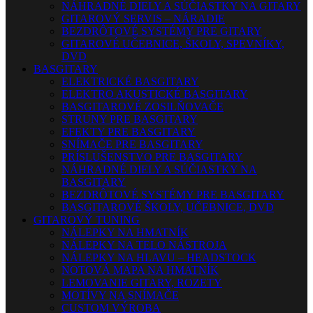
NÁHRADNÉ DIELY A SÚČIASTKY NA GITARY
GITAROVÝ SERVIS – NÁRADIE
BEZDRÔTOVÉ SYSTÉMY PRE GITARY
GITAROVÉ UČEBNICE, ŠKOLY, SPEVNÍKY,
DVD
BASGITARY
ELEKTRICKÉ BASGITARY
ELEKTRO AKUSTICKÉ BASGITARY
BASGITAROVÉ ZOSILŇOVAČE
STRUNY PRE BASGITARY
EFEKTY PRE BASGITARY
SNÍMAČE PRE BASGITARY
PRÍSLUŠENSTVO PRE BASGITARY
NÁHRADNÉ DIELY A SÚČIASTKY NA
BASGITARY
BEZDRÔTOVÉ SYSTÉMY PRE BASGITARY
BASGITAROVÉ ŠKOLY, UČEBNICE, DVD
GITAROVÝ TUNING
NÁLEPKY NA HMATNÍK
NÁLEPKY NA TELO NÁSTROJA
NÁLEPKY NA HLAVU – HEADSTOCK
NOTOVÁ MAPA NA HMATNÍK
LEMOVANIE GITARY, ROZETY
MOTÍVY NA SNÍMAČE
CUSTOM VÝROBA