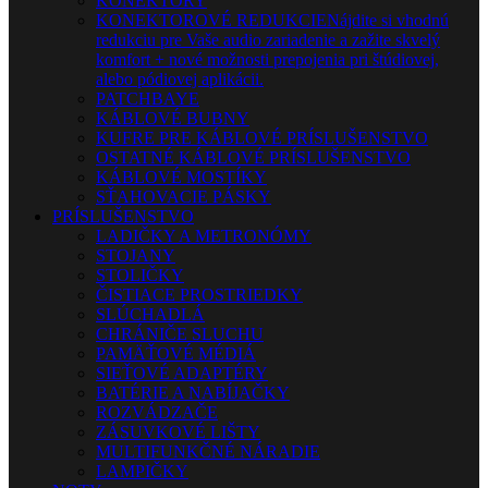
KONEKTORY
KONEKTOROVÉ REDUKCIE
Nájdite si vhodnú
redukciu pre Vaše audio zariadenie a zažite skvelý
komfort + nové možnosti prepojenia pri štúdiovej,
alebo pódiovej aplikácii.
PATCHBAYE
KÁBLOVÉ BUBNY
KUFRE PRE KÁBLOVÉ PRÍSLUŠENSTVO
OSTATNÉ KÁBLOVÉ PRÍSLUŠENSTVO
KÁBLOVÉ MOSTÍKY
SŤAHOVACIE PÁSKY
PRÍSLUŠENSTVO
LADIČKY A METRONÓMY
STOJANY
STOLIČKY
ČISTIACE PROSTRIEDKY
SLÚCHADLÁ
CHRÁNIČE SLUCHU
PAMÄŤOVÉ MÉDIÁ
SIEŤOVÉ ADAPTÉRY
BATÉRIE A NABÍJAČKY
ROZVÁDZAČE
ZÁSUVKOVÉ LIŠTY
MULTIFUNKČNÉ NÁRADIE
LAMPIČKY