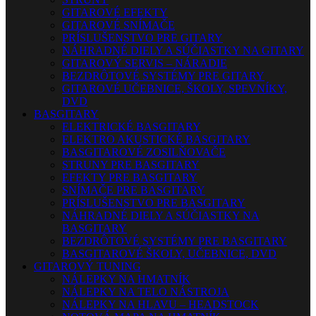
GITAROVÉ EFEKTY
GITAROVÉ SNÍMAČE
PRÍSLUŠENSTVO PRE GITARY
NÁHRADNÉ DIELY A SÚČIASTKY NA GITARY
GITAROVÝ SERVIS – NÁRADIE
BEZDRÔTOVÉ SYSTÉMY PRE GITARY
GITAROVÉ UČEBNICE, ŠKOLY, SPEVNÍKY,
DVD
BASGITARY
ELEKTRICKÉ BASGITARY
ELEKTRO AKUSTICKÉ BASGITARY
BASGITAROVÉ ZOSILŇOVAČE
STRUNY PRE BASGITARY
EFEKTY PRE BASGITARY
SNÍMAČE PRE BASGITARY
PRÍSLUŠENSTVO PRE BASGITARY
NÁHRADNÉ DIELY A SÚČIASTKY NA
BASGITARY
BEZDRÔTOVÉ SYSTÉMY PRE BASGITARY
BASGITAROVÉ ŠKOLY, UČEBNICE, DVD
GITAROVÝ TUNING
NÁLEPKY NA HMATNÍK
NÁLEPKY NA TELO NÁSTROJA
NÁLEPKY NA HLAVU – HEADSTOCK