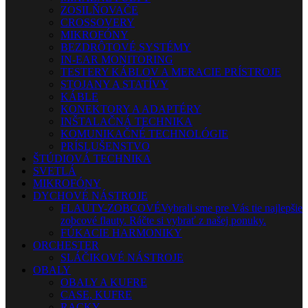
ZOSILŇOVAČE
CROSSOVERY
MIKROFÓNY
BEZDRÔTOVÉ SYSTÉMY
IN-EAR MONITORING
TESTERY KÁBLOV A MERACIE PRÍSTROJE
STOJANY A STATÍVY
KÁBLE
KONEKTORY A ADAPTÉRY
INŠTALAČNÁ TECHNIKA
KOMUNIKAČNÉ TECHNOLÓGIE
PRÍSLUŠENSTVO
ŠTÚDIOVÁ TECHNIKA
SVETLÁ
MIKROFÓNY
DYCHOVÉ NÁSTROJE
FLAUTY-ZOBCOVÉ
Vybrali sme pre Vás tie najlepšie
zobcové flauty. Ráčte si vybrať z našej ponuky.
FÚKACIE HARMONIKY
ORCHESTER
SLÁČIKOVÉ NÁSTROJE
OBALY
OBALY A KUFRE
CASE, KUFRE
RACKY