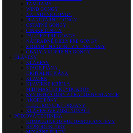
TAM-TAMY
WIND GONGY
NALADENÉ GONGY
PLANETÁRNE GONGY
OSTATNÉ GONGY
ČÍNSKE ČINELY
PALIČKY PRE GONGY
NÁHRADNÉ DIELY PRE GONGY
STOJANY NA GONGY A TAM-TAMY
OBALY A KUFRE NA GONGY
KLÁVESY
KLÁVESY
STAGE PIÁNA
DIGITÁLNE PIÁNA
KLAVÍRE
KLAVÍRNE KRÍDLA
MIDI MASTER KEYBOARDY
SYNTETIZÁTORY A PRACOVNÉ STANICE
AKORDEÓNY
ELEKTRONICKÉ ORGANY
KLÁVESOVÉ ZOSILŇOVAČE
PÓDIOVÁ TECHNIKA
KOMPLETNÉ OZVUČOVACIE SYSTÉMY
REPRODUKTORY
MIXÁŽNE PULTY