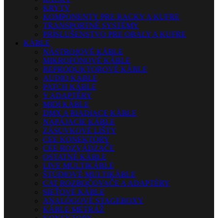
KRYTY
KOMPONENTY PRE RACKY A KUFRE
TRANSPORTNÉ SYSTÉMY
PRÍSLUŠENSTVO PRE OBALY A KUFRE
KÁBLE
NÁSTROJOVÉ KÁBLE
MIKROFÓNOVÉ KÁBLE
REPRODUKTOROVÉ KÁBLE
AUDIO KÁBLE
PATCH KÁBLE
Y ADAPTÉRY
MIDI KÁBLE
DMX A RIADIACE KÁBLE
NAPÁJACIE KÁBLE
ZÁSUVKOVÉ LIŠTY
CEE KONEKTORY
CEE ROZVÁDZAČE
OSTATNÉ KÁBLE
LIVE MULTIKÁBLE
ŠTÚDIOVÉ MULTIKÁBLE
CAT ROZBOČOVAČE A ADAPTÉRY
SIEŤOVÉ KÁBLE
ANALÓGOVÉ STAGEBOXY
KÁBLE METRÁŽ