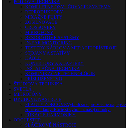
PÓDIOVÁ TECHNIKA
KOMPLETNÉ OZVUČOVACIE SYSTÉMY
REPRODUKTORY
MIXÁŽNE PULTY
ZOSILŇOVAČE
CROSSOVERY
MIKROFÓNY
BEZDRÔTOVÉ SYSTÉMY
IN-EAR MONITORING
TESTERY KÁBLOV A MERACIE PRÍSTROJE
STOJANY A STATÍVY
KÁBLE
KONEKTORY A ADAPTÉRY
INŠTALAČNÁ TECHNIKA
KOMUNIKAČNÉ TECHNOLÓGIE
PRÍSLUŠENSTVO
ŠTÚDIOVÁ TECHNIKA
SVETLÁ
MIKROFÓNY
DYCHOVÉ NÁSTROJE
FLAUTY-ZOBCOVÉ
Vybrali sme pre Vás tie najlepšie
zobcové flauty. Ráčte si vybrať z našej ponuky.
FÚKACIE HARMONIKY
ORCHESTER
SLÁČIKOVÉ NÁSTROJE