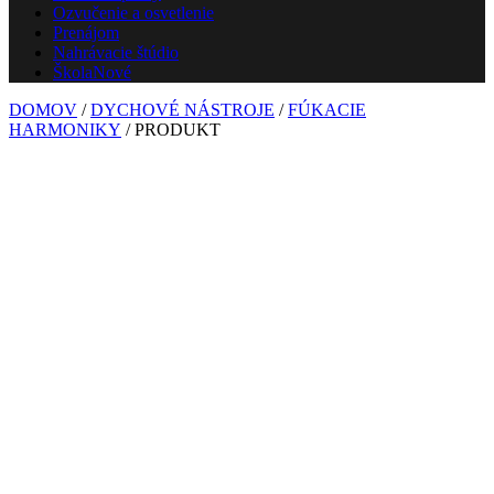
Ozvučenie a osvetlenie
Prenájom
Nahrávacie štúdio
Škola
Nové
DOMOV
/
DYCHOVÉ NÁSTROJE
/
FÚKACIE
HARMONIKY
/ PRODUKT