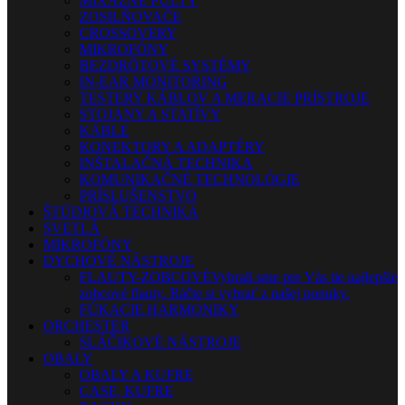
MIXÁŽNE PULTY
ZOSILŇOVAČE
CROSSOVERY
MIKROFÓNY
BEZDRÔTOVÉ SYSTÉMY
IN-EAR MONITORING
TESTERY KÁBLOV A MERACIE PRÍSTROJE
STOJANY A STATÍVY
KÁBLE
KONEKTORY A ADAPTÉRY
INŠTALAČNÁ TECHNIKA
KOMUNIKAČNÉ TECHNOLÓGIE
PRÍSLUŠENSTVO
ŠTÚDIOVÁ TECHNIKA
SVETLÁ
MIKROFÓNY
DYCHOVÉ NÁSTROJE
FLAUTY-ZOBCOVÉ
Vybrali sme pre Vás tie najlepšie
zobcové flauty. Ráčte si vybrať z našej ponuky.
FÚKACIE HARMONIKY
ORCHESTER
SLÁČIKOVÉ NÁSTROJE
OBALY
OBALY A KUFRE
CASE, KUFRE