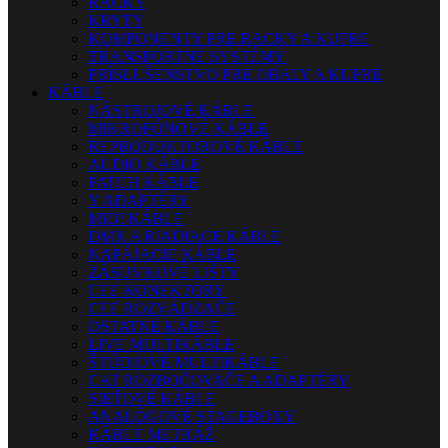
RACKY
KRYTY
KOMPONENTY PRE RACKY A KUFRE
TRANSPORTNÉ SYSTÉMY
PRÍSLUŠENSTVO PRE OBALY A KUFRE
KÁBLE
NÁSTROJOVÉ KÁBLE
MIKROFÓNOVÉ KÁBLE
REPRODUKTOROVÉ KÁBLE
AUDIO KÁBLE
PATCH KÁBLE
Y ADAPTÉRY
MIDI KÁBLE
DMX A RIADIACE KÁBLE
NAPÁJACIE KÁBLE
ZÁSUVKOVÉ LIŠTY
CEE KONEKTORY
CEE ROZVÁDZAČE
OSTATNÉ KÁBLE
LIVE MULTIKÁBLE
ŠTÚDIOVÉ MULTIKÁBLE
CAT ROZBOČOVAČE A ADAPTÉRY
SIEŤOVÉ KÁBLE
ANALÓGOVÉ STAGEBOXY
KÁBLE METRÁŽ