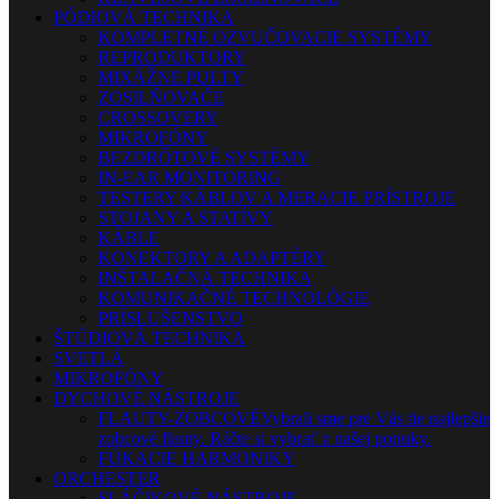
PÓDIOVÁ TECHNIKA
KOMPLETNÉ OZVUČOVACIE SYSTÉMY
REPRODUKTORY
MIXÁŽNE PULTY
ZOSILŇOVAČE
CROSSOVERY
MIKROFÓNY
BEZDRÔTOVÉ SYSTÉMY
IN-EAR MONITORING
TESTERY KÁBLOV A MERACIE PRÍSTROJE
STOJANY A STATÍVY
KÁBLE
KONEKTORY A ADAPTÉRY
INŠTALAČNÁ TECHNIKA
KOMUNIKAČNÉ TECHNOLÓGIE
PRÍSLUŠENSTVO
ŠTÚDIOVÁ TECHNIKA
SVETLÁ
MIKROFÓNY
DYCHOVÉ NÁSTROJE
FLAUTY-ZOBCOVÉ
Vybrali sme pre Vás tie najlepšie
zobcové flauty. Ráčte si vybrať z našej ponuky.
FÚKACIE HARMONIKY
ORCHESTER
SLÁČIKOVÉ NÁSTROJE