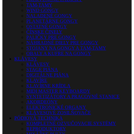
TAM-TAMY
WIND GONGY
NALADENÉ GONGY
PLANETÁRNE GONGY
OSTATNÉ GONGY
ČÍNSKE ČINELY
PALIČKY PRE GONGY
NÁHRADNÉ DIELY PRE GONGY
STOJANY NA GONGY A TAM-TAMY
OBALY A KUFRE NA GONGY
KLÁVESY
KLÁVESY
STAGE PIÁNA
DIGITÁLNE PIÁNA
KLAVÍRE
KLAVÍRNE KRÍDLA
MIDI MASTER KEYBOARDY
SYNTETIZÁTORY A PRACOVNÉ STANICE
AKORDEÓNY
ELEKTRONICKÉ ORGANY
KLÁVESOVÉ ZOSILŇOVAČE
PÓDIOVÁ TECHNIKA
KOMPLETNÉ OZVUČOVACIE SYSTÉMY
REPRODUKTORY