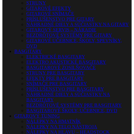
STRUNY
GITAROVÉ EFEKTY
GITAROVÉ SNÍMAČE
PRÍSLUŠENSTVO PRE GITARY
NÁHRADNÉ DIELY A SÚČIASTKY NA GITARY
GITAROVÝ SERVIS – NÁRADIE
BEZDRÔTOVÉ SYSTÉMY PRE GITARY
GITAROVÉ UČEBNICE, ŠKOLY, SPEVNÍKY,
DVD
BASGITARY
ELEKTRICKÉ BASGITARY
ELEKTRO AKUSTICKÉ BASGITARY
BASGITAROVÉ ZOSILŇOVAČE
STRUNY PRE BASGITARY
EFEKTY PRE BASGITARY
SNÍMAČE PRE BASGITARY
PRÍSLUŠENSTVO PRE BASGITARY
NÁHRADNÉ DIELY A SÚČIASTKY NA
BASGITARY
BEZDRÔTOVÉ SYSTÉMY PRE BASGITARY
BASGITAROVÉ ŠKOLY, UČEBNICE, DVD
GITAROVÝ TUNING
NÁLEPKY NA HMATNÍK
NÁLEPKY NA TELO NÁSTROJA
NÁLEPKY NA HLAVU – HEADSTOCK