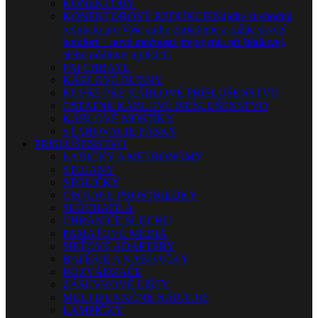
KONEKTORY
KONEKTOROVÉ REDUKCIE
Nájdite si vhodnú
redukciu pre Vaše audio zariadenie a zažite skvelý
komfort + nové možnosti prepojenia pri štúdiovej,
alebo pódiovej aplikácii.
PATCHBAYE
KÁBLOVÉ BUBNY
KUFRE PRE KÁBLOVÉ PRÍSLUŠENSTVO
OSTATNÉ KÁBLOVÉ PRÍSLUŠENSTVO
KÁBLOVÉ MOSTÍKY
SŤAHOVACIE PÁSKY
PRÍSLUŠENSTVO
LADIČKY A METRONÓMY
STOJANY
STOLIČKY
ČISTIACE PROSTRIEDKY
SLÚCHADLÁ
CHRÁNIČE SLUCHU
PAMÄŤOVÉ MÉDIÁ
SIEŤOVÉ ADAPTÉRY
BATÉRIE A NABÍJAČKY
ROZVÁDZAČE
ZÁSUVKOVÉ LIŠTY
MULTIFUNKČNÉ NÁRADIE
LAMPIČKY