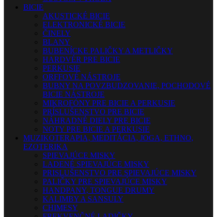
BICIE
AKUSTICKÉ BICIE
ELEKTRONICKÉ BICIE
ČINELY
BLANY
BUBENÍCKE PALIČKY A METLIČKY
HARDVÉR PRE BICIE
PERKUSIE
ORFFOVÉ NÁSTROJE
BUBNY NA POVZBUDZOVANIE, POCHODOVÉ
BICIE NÁSTROJE
MIKROFÓNY PRE BICIE A PERKUSIE
PRÍSLUŠENSTVO PRE BICIE
NÁHRADNÉ DIELY PRE BICIE
NOTY PRE BICIE A PERKUSIE
MUZIKOTERAPIA, MEDITÁCIA, JOGA, ETHNO,
EZOTERIKA
SPIEVAJÚCE MISKY
LADENÉ SPIEVAJÚCE MISKY
PRISLUŠENSTVO PRE SPIEVAJÚCE MISKY
PALIČKY PRE SPIEVAJÚCE MISKY
HANDPANY, TONGUE DRUMY
KALIMBY A SANSULY
CHIMESY
FREKVENČNÉ LADIČKY