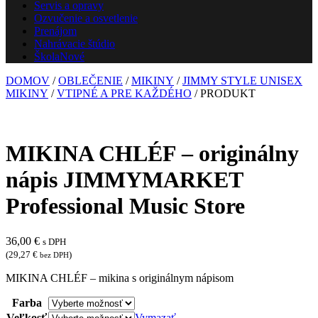
Servis a opravy
Ozvučenie a osvetlenie
Prenájom
Nahrávacie štúdio
Škola
Nové
DOMOV
/
OBLEČENIE
/
MIKINY
/
JIMMY STYLE UNISEX
MIKINY
/
VTIPNÉ A PRE KAŽDÉHO
/ PRODUKT
MIKINA CHLÉF – originálny
nápis JIMMYMARKET
Professional Music Store
36,00
€
s DPH
(
29,27
€
)
bez DPH
MIKINA CHLÉF – mikina s originálnym nápisom
Farba
Veľkosť
Vymazať