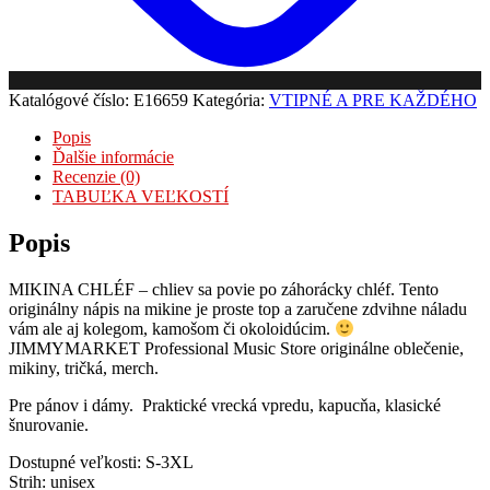
Katalógové číslo:
E16659
Kategória:
VTIPNÉ A PRE KAŽDÉHO
Popis
Ďalšie informácie
Recenzie (0)
TABUĽKA VEĽKOSTÍ
Popis
MIKINA CHLÉF – chliev sa povie po záhorácky chléf. Tento
originálny nápis na mikine je proste top a zaručene zdvihne náladu
vám ale aj kolegom, kamošom či okoloidúcim.
JIMMYMARKET Professional Music Store originálne oblečenie,
mikiny, tričká, merch.
Pre pánov i dámy. Praktické vrecká vpredu, kapucňa, klasické
šnurovanie.
Dostupné veľkosti: S-3XL
Strih: unisex