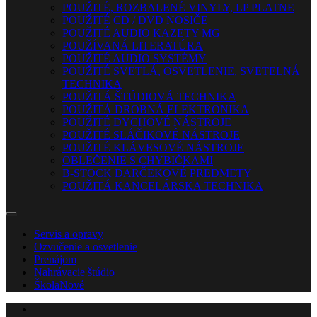
POUŽITÉ, ROZBALENÉ VINYLY, LP PLATNE
POUŽITÉ CD / DVD NOSIČE
POUŽITÉ AUDIO KAZETY MG
POUŽÍVANÁ LITERATÚRA
POUŽITÉ AUDIO SYSTÉMY
POUŽITÉ SVETLÁ, OSVETLENIE, SVETELNÁ
TECHNIKA
POUŽITÁ ŠTÚDIOVÁ TECHNIKA
POUŽITÁ DROBNÁ ELEKTRONIKA
POUŽITÉ DYCHOVÉ NÁSTROJE
POUŽITÉ SLÁČIKOVÉ NÁSTROJE
POUŽITÉ KLÁVESOVÉ NÁSTROJE
OBLEČENIE S CHYBIČKAMI
B-STOCK DARČEKOVÉ PREDMETY
POUŽITÁ KANCELÁRSKA TECHNIKA
Servis a opravy
Ozvučenie a osvetlenie
Prenájom
Nahrávacie štúdio
Škola
Nové