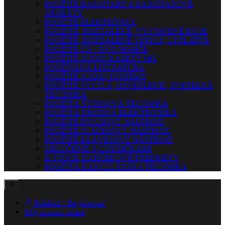
POUŽITÉ BASGITARY A BASGITAROVÉ
APARÁTY
POUŽITÉ ELEKTRÓNKY
POUŽITÉ, ROZBALENÉ, VYSTAVENÉ BICIE
POUŽITÉ, ROZBALENÉ VINYLY, LP PLATNE
POUŽITÉ CD / DVD NOSIČE
POUŽITÉ AUDIO KAZETY MG
POUŽÍVANÁ LITERATÚRA
POUŽITÉ AUDIO SYSTÉMY
POUŽITÉ SVETLÁ, OSVETLENIE, SVETELNÁ
TECHNIKA
POUŽITÁ ŠTÚDIOVÁ TECHNIKA
POUŽITÁ DROBNÁ ELEKTRONIKA
POUŽITÉ DYCHOVÉ NÁSTROJE
POUŽITÉ SLÁČIKOVÉ NÁSTROJE
POUŽITÉ KLÁVESOVÉ NÁSTROJE
OBLEČENIE S CHYBIČKAMI
B-STOCK DARČEKOVÉ PREDMETY
POUŽITÁ KANCELÁRSKA TECHNIKA
Prihlásiť / Registrovať
Môj zoznam želaní