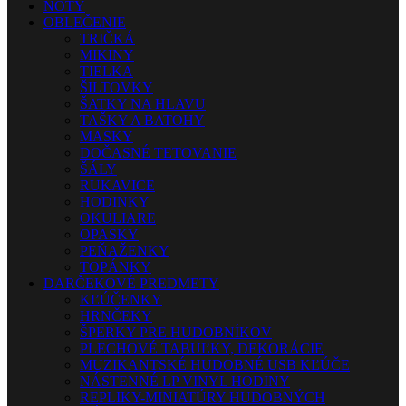
NOTY
OBLEČENIE
TRIČKÁ
MIKINY
TIELKA
ŠILTOVKY
ŠATKY NA HLAVU
TAŠKY A BATOHY
MASKY
DOČASNÉ TETOVANIE
ŠÁLY
RUKAVICE
HODINKY
OKULIARE
OPASKY
PEŇAŽENKY
TOPÁNKY
DARČEKOVÉ PREDMETY
KĽÚČENKY
HRNČEKY
ŠPERKY PRE HUDOBNÍKOV
PLECHOVÉ TABUĽKY, DEKORÁCIE
MUZIKANTSKÉ HUDOBNÉ USB KĽÚČE
NÁSTENNÉ LP VINYL HODINY
REPLIKY-MINIATÚRY HUDOBNÝCH