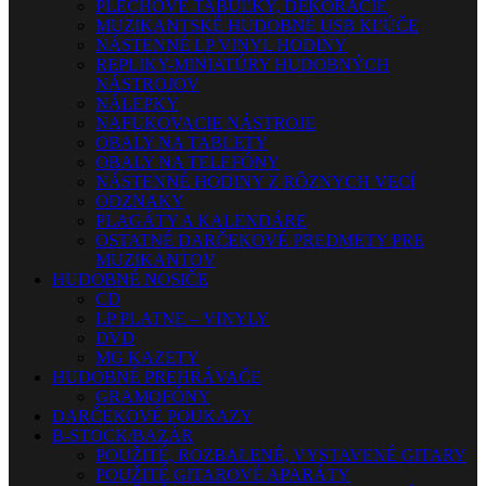
PLECHOVÉ TABUĽKY, DEKORÁCIE
MUZIKANTSKÉ HUDOBNÉ USB KĽÚČE
NÁSTENNÉ LP VINYL HODINY
REPLIKY-MINIATÚRY HUDOBNÝCH
NÁSTROJOV
NÁLEPKY
NAFUKOVACIE NÁSTROJE
OBALY NA TABLETY
OBALY NA TELEFÓNY
NÁSTENNÉ HODINY Z RÔZNYCH VECÍ
ODZNAKY
PLAGÁTY A KALENDÁRE
OSTATNÉ DARČEKOVÉ PREDMETY PRE
MUZIKANTOV
HUDOBNÉ NOSIČE
CD
LP PLATNE – VINYLY
DVD
MG KAZETY
HUDOBNÉ PREHRÁVAČE
GRAMOFÓNY
DARČEKOVÉ POUKAZY
B-STOCK/BAZÁR
POUŽITÉ, ROZBALENÉ, VYSTAVENÉ GITARY
POUŽITÉ GITAROVÉ APARÁTY