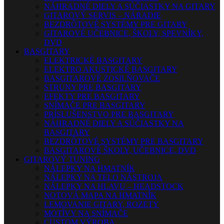
NÁHRADNÉ DIELY A SÚČIASTKY NA GITARY
GITAROVÝ SERVIS – NÁRADIE
BEZDRÔTOVÉ SYSTÉMY PRE GITARY
GITAROVÉ UČEBNICE, ŠKOLY, SPEVNÍKY,
DVD
BASGITARY
ELEKTRICKÉ BASGITARY
ELEKTRO AKUSTICKÉ BASGITARY
BASGITAROVÉ ZOSILŇOVAČE
STRUNY PRE BASGITARY
EFEKTY PRE BASGITARY
SNÍMAČE PRE BASGITARY
PRÍSLUŠENSTVO PRE BASGITARY
NÁHRADNÉ DIELY A SÚČIASTKY NA
BASGITARY
BEZDRÔTOVÉ SYSTÉMY PRE BASGITARY
BASGITAROVÉ ŠKOLY, UČEBNICE, DVD
GITAROVÝ TUNING
NÁLEPKY NA HMATNÍK
NÁLEPKY NA TELO NÁSTROJA
NÁLEPKY NA HLAVU – HEADSTOCK
NOTOVÁ MAPA NA HMATNÍK
LEMOVANIE GITARY, ROZETY
MOTÍVY NA SNÍMAČE
CUSTOM VÝROBA