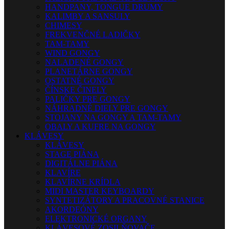
HANDPANY, TONGUE DRUMY
KALIMBY A SANSULY
CHIMESY
FREKVENČNÉ LADIČKY
TAM-TAMY
WIND GONGY
NALADENÉ GONGY
PLANETÁRNE GONGY
OSTATNÉ GONGY
ČÍNSKE ČINELY
PALIČKY PRE GONGY
NÁHRADNÉ DIELY PRE GONGY
STOJANY NA GONGY A TAM-TAMY
OBALY A KUFRE NA GONGY
KLÁVESY
KLÁVESY
STAGE PIÁNA
DIGITÁLNE PIÁNA
KLAVÍRE
KLAVÍRNE KRÍDLA
MIDI MASTER KEYBOARDY
SYNTETIZÁTORY A PRACOVNÉ STANICE
AKORDEÓNY
ELEKTRONICKÉ ORGANY
KLÁVESOVÉ ZOSILŇOVAČE