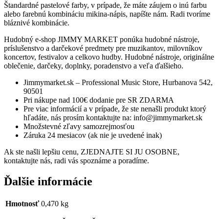
Štandardné pastelové farby, v prípade, že máte záujem o inú farbu
alebo farebnú kombináciu mikina-nápis, napíšte nám. Radi tvoríme
bláznivé kombinácie.
Hudobný e-shop JIMMY MARKET ponúka hudobné nástroje,
príslušenstvo a darčekové predmety pre muzikantov, milovníkov
koncertov, festivalov a celkovo hudby. Hudobné nástroje, originálne
oblečenie, darčeky, doplnky, poradenstvo a veľa ďalšieho.
Jimmymarket.sk – Professional Music Store, Hurbanova 542,
90501
Pri nákupe nad 100€ dodanie pre SR ZDARMA
Pre viac informácií a v prípade, že ste nenašli produkt ktorý
hľadáte, nás prosím kontaktujte na: info@jimmymarket.sk
Množstevné zľavy samozrejmosťou
Záruka 24 mesiacov (ak nie je uvedené inak)
Ak ste našli lepšiu cenu, ZJEDNAJTE SI JU OSOBNE,
kontaktujte nás, radi vás spoznáme a poradíme.
Ďalšie informácie
Hmotnosť
0,470 kg