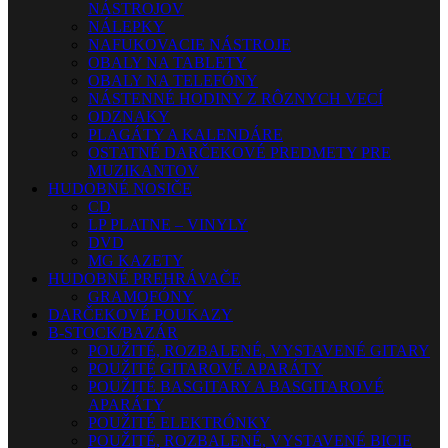
NÁSTROJOV
NÁLEPKY
NAFUKOVACIE NÁSTROJE
OBALY NA TABLETY
OBALY NA TELEFÓNY
NÁSTENNÉ HODINY Z RÔZNYCH VECÍ
ODZNAKY
PLAGÁTY A KALENDÁRE
OSTATNÉ DARČEKOVÉ PREDMETY PRE
MUZIKANTOV
HUDOBNÉ NOSIČE
CD
LP PLATNE – VINYLY
DVD
MG KAZETY
HUDOBNÉ PREHRÁVAČE
GRAMOFÓNY
DARČEKOVÉ POUKAZY
B-STOCK/BAZÁR
POUŽITÉ, ROZBALENÉ, VYSTAVENÉ GITARY
POUŽITÉ GITAROVÉ APARÁTY
POUŽITÉ BASGITARY A BASGITAROVÉ
APARÁTY
POUŽITÉ ELEKTRÓNKY
POUŽITÉ, ROZBALENÉ, VYSTAVENÉ BICIE