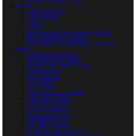
OBALY
OBALY A KUFRE
CASE, KUFRE
RACKY
KRYTY
KOMPONENTY PRE RACKY A KUFRE
TRANSPORTNÉ SYSTÉMY
PRÍSLUŠENSTVO PRE OBALY A KUFRE
KÁBLE
NÁSTROJOVÉ KÁBLE
MIKROFÓNOVÉ KÁBLE
REPRODUKTOROVÉ KÁBLE
AUDIO KÁBLE
PATCH KÁBLE
Y ADAPTÉRY
MIDI KÁBLE
DMX A RIADIACE KÁBLE
NAPÁJACIE KÁBLE
ZÁSUVKOVÉ LIŠTY
CEE KONEKTORY
CEE ROZVÁDZAČE
OSTATNÉ KÁBLE
LIVE MULTIKÁBLE
ŠTÚDIOVÉ MULTIKÁBLE