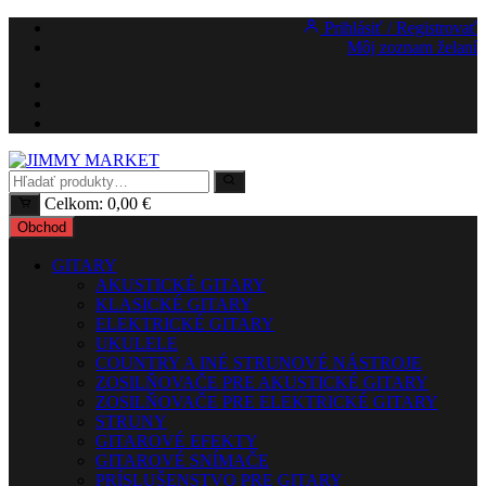
Preskočiť
Prihlásiť / Registrovať
na
Môj zoznam želaní
obsah
Celkom:
0,00
€
Obchod
GITARY
AKUSTICKÉ GITARY
KLASICKÉ GITARY
ELEKTRICKÉ GITARY
UKULELE
COUNTRY A INÉ STRUNOVÉ NÁSTROJE
ZOSILŇOVAČE PRE AKUSTICKÉ GITARY
ZOSILŇOVAČE PRE ELEKTRICKÉ GITARY
STRUNY
GITAROVÉ EFEKTY
GITAROVÉ SNÍMAČE
PRÍSLUŠENSTVO PRE GITARY