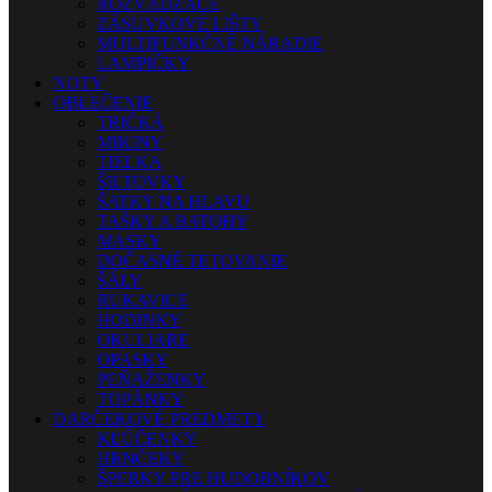
ROZVÁDZAČE
ZÁSUVKOVÉ LIŠTY
MULTIFUNKČNÉ NÁRADIE
LAMPIČKY
NOTY
OBLEČENIE
TRIČKÁ
MIKINY
TIELKA
ŠILTOVKY
ŠATKY NA HLAVU
TAŠKY A BATOHY
MASKY
DOČASNÉ TETOVANIE
ŠÁLY
RUKAVICE
HODINKY
OKULIARE
OPASKY
PEŇAŽENKY
TOPÁNKY
DARČEKOVÉ PREDMETY
KĽÚČENKY
HRNČEKY
ŠPERKY PRE HUDOBNÍKOV