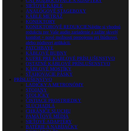
CAT ROZBOČOVAČE A ADAPTÉRY
SIEŤOVÉ KÁBLE
ANALÓGOVÉ STAGEBOXY
KÁBLE METRÁŽ
KONEKTORY
KONEKTOROVÉ REDUKCIE
Nájdite si vhodnú
redukciu pre Vaše audio zariadenie a zažite skvelý
komfort + nové možnosti prepojenia pri štúdiovej,
alebo pódiovej aplikácii.
PATCHBAYE
KÁBLOVÉ BUBNY
KUFRE PRE KÁBLOVÉ PRÍSLUŠENSTVO
OSTATNÉ KÁBLOVÉ PRÍSLUŠENSTVO
KÁBLOVÉ MOSTÍKY
SŤAHOVACIE PÁSKY
PRÍSLUŠENSTVO
LADIČKY A METRONÓMY
STOJANY
STOLIČKY
ČISTIACE PROSTRIEDKY
SLÚCHADLÁ
CHRÁNIČE SLUCHU
PAMÄŤOVÉ MÉDIÁ
SIEŤOVÉ ADAPTÉRY
BATÉRIE A NABÍJAČKY