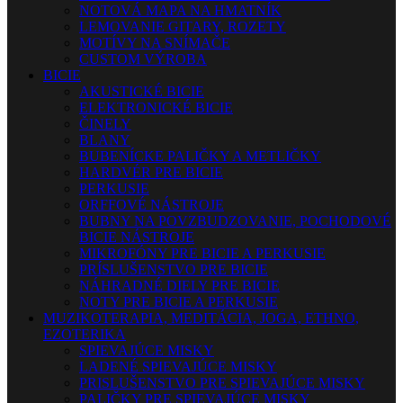
NOTOVÁ MAPA NA HMATNÍK
LEMOVANIE GITARY, ROZETY
MOTÍVY NA SNÍMAČE
CUSTOM VÝROBA
BICIE
AKUSTICKÉ BICIE
ELEKTRONICKÉ BICIE
ČINELY
BLANY
BUBENÍCKE PALIČKY A METLIČKY
HARDVÉR PRE BICIE
PERKUSIE
ORFFOVÉ NÁSTROJE
BUBNY NA POVZBUDZOVANIE, POCHODOVÉ
BICIE NÁSTROJE
MIKROFÓNY PRE BICIE A PERKUSIE
PRÍSLUŠENSTVO PRE BICIE
NÁHRADNÉ DIELY PRE BICIE
NOTY PRE BICIE A PERKUSIE
MUZIKOTERAPIA, MEDITÁCIA, JOGA, ETHNO,
EZOTERIKA
SPIEVAJÚCE MISKY
LADENÉ SPIEVAJÚCE MISKY
PRISLUŠENSTVO PRE SPIEVAJÚCE MISKY
PALIČKY PRE SPIEVAJÚCE MISKY