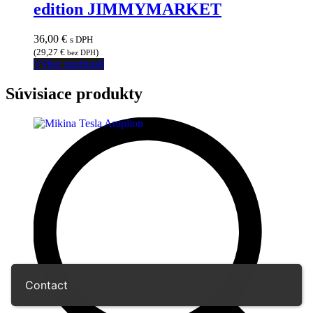
edition JIMMYMARKET
36,00
€
s DPH
(
29,27
€
)
bez DPH
Tento
Výber možností
produkt
má
Súvisiace produkty
viacero
variantov.
Možnosti
si
môžete
vybrať
na
stránke
produktu.
Contact