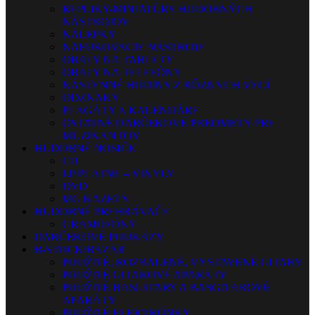
REPLIKY-MINIATÚRY HUDOBNÝCH
NÁSTROJOV
NÁLEPKY
NAFUKOVACIE NÁSTROJE
OBALY NA TABLETY
OBALY NA TELEFÓNY
NÁSTENNÉ HODINY Z RÔZNYCH VECÍ
ODZNAKY
PLAGÁTY A KALENDÁRE
OSTATNÉ DARČEKOVÉ PREDMETY PRE
MUZIKANTOV
HUDOBNÉ NOSIČE
CD
LP PLATNE – VINYLY
DVD
MG KAZETY
HUDOBNÉ PREHRÁVAČE
GRAMOFÓNY
DARČEKOVÉ POUKAZY
B-STOCK/BAZÁR
POUŽITÉ, ROZBALENÉ, VYSTAVENÉ GITARY
POUŽITÉ GITAROVÉ APARÁTY
POUŽITÉ BASGITARY A BASGITAROVÉ
APARÁTY
POUŽITÉ ELEKTRÓNKY