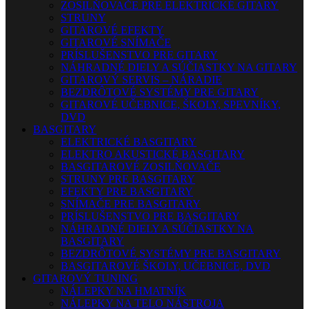
ZOSILŇOVAČE PRE ELEKTRICKÉ GITARY
STRUNY
GITAROVÉ EFEKTY
GITAROVÉ SNÍMAČE
PRÍSLUŠENSTVO PRE GITARY
NÁHRADNÉ DIELY A SÚČIASTKY NA GITARY
GITAROVÝ SERVIS – NÁRADIE
BEZDRÔTOVÉ SYSTÉMY PRE GITARY
GITAROVÉ UČEBNICE, ŠKOLY, SPEVNÍKY,
DVD
BASGITARY
ELEKTRICKÉ BASGITARY
ELEKTRO AKUSTICKÉ BASGITARY
BASGITAROVÉ ZOSILŇOVAČE
STRUNY PRE BASGITARY
EFEKTY PRE BASGITARY
SNÍMAČE PRE BASGITARY
PRÍSLUŠENSTVO PRE BASGITARY
NÁHRADNÉ DIELY A SÚČIASTKY NA
BASGITARY
BEZDRÔTOVÉ SYSTÉMY PRE BASGITARY
BASGITAROVÉ ŠKOLY, UČEBNICE, DVD
GITAROVÝ TUNING
NÁLEPKY NA HMATNÍK
NÁLEPKY NA TELO NÁSTROJA