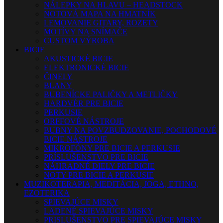
NÁLEPKY NA HLAVU – HEADSTOCK
NOTOVÁ MAPA NA HMATNÍK
LEMOVANIE GITARY, ROZETY
MOTÍVY NA SNÍMAČE
CUSTOM VÝROBA
BICIE
AKUSTICKÉ BICIE
ELEKTRONICKÉ BICIE
ČINELY
BLANY
BUBENÍCKE PALIČKY A METLIČKY
HARDVÉR PRE BICIE
PERKUSIE
ORFFOVÉ NÁSTROJE
BUBNY NA POVZBUDZOVANIE, POCHODOVÉ
BICIE NÁSTROJE
MIKROFÓNY PRE BICIE A PERKUSIE
PRÍSLUŠENSTVO PRE BICIE
NÁHRADNÉ DIELY PRE BICIE
NOTY PRE BICIE A PERKUSIE
MUZIKOTERAPIA, MEDITÁCIA, JOGA, ETHNO,
EZOTERIKA
SPIEVAJÚCE MISKY
LADENÉ SPIEVAJÚCE MISKY
PRISLUŠENSTVO PRE SPIEVAJÚCE MISKY