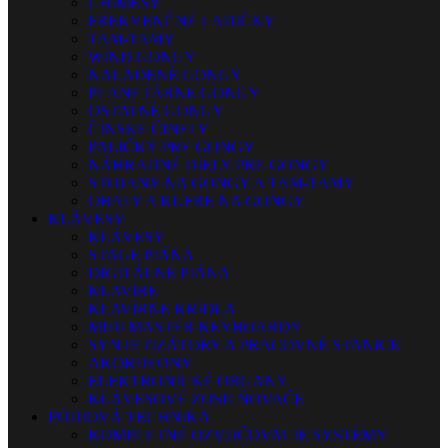
CHIMESY
FREKVENČNÉ LADIČKY
TAM-TAMY
WIND GONGY
NALADENÉ GONGY
PLANETÁRNE GONGY
OSTATNÉ GONGY
ČÍNSKE ČINELY
PALIČKY PRE GONGY
NÁHRADNÉ DIELY PRE GONGY
STOJANY NA GONGY A TAM-TAMY
OBALY A KUFRE NA GONGY
KLÁVESY
KLÁVESY
STAGE PIÁNA
DIGITÁLNE PIÁNA
KLAVÍRE
KLAVÍRNE KRÍDLA
MIDI MASTER KEYBOARDY
SYNTETIZÁTORY A PRACOVNÉ STANICE
AKORDEÓNY
ELEKTRONICKÉ ORGANY
KLÁVESOVÉ ZOSILŇOVAČE
PÓDIOVÁ TECHNIKA
KOMPLETNÉ OZVUČOVACIE SYSTÉMY