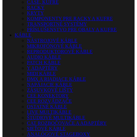
CASE, KUFRE
RACKY
KRYTY
KOMPONENTY PRE RACKY A KUFRE
TRANSPORTNÉ SYSTÉMY
PRÍSLUŠENSTVO PRE OBALY A KUFRE
KÁBLE
NÁSTROJOVÉ KÁBLE
MIKROFÓNOVÉ KÁBLE
REPRODUKTOROVÉ KÁBLE
AUDIO KÁBLE
PATCH KÁBLE
Y ADAPTÉRY
MIDI KÁBLE
DMX A RIADIACE KÁBLE
NAPÁJACIE KÁBLE
ZÁSUVKOVÉ LIŠTY
CEE KONEKTORY
CEE ROZVÁDZAČE
OSTATNÉ KÁBLE
LIVE MULTIKÁBLE
ŠTÚDIOVÉ MULTIKÁBLE
CAT ROZBOČOVAČE A ADAPTÉRY
SIEŤOVÉ KÁBLE
ANALÓGOVÉ STAGEBOXY