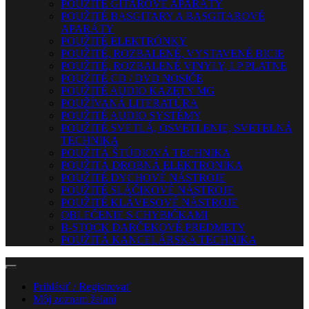
POUŽITÉ GITAROVÉ APARÁTY
POUŽITÉ BASGITARY A BASGITAROVÉ
APARÁTY
POUŽITÉ ELEKTRÓNKY
POUŽITÉ, ROZBALENÉ, VYSTAVENÉ BICIE
POUŽITÉ, ROZBALENÉ VINYLY, LP PLATNE
POUŽITÉ CD / DVD NOSIČE
POUŽITÉ AUDIO KAZETY MG
POUŽÍVANÁ LITERATÚRA
POUŽITÉ AUDIO SYSTÉMY
POUŽITÉ SVETLÁ, OSVETLENIE, SVETELNÁ
TECHNIKA
POUŽITÁ ŠTÚDIOVÁ TECHNIKA
POUŽITÁ DROBNÁ ELEKTRONIKA
POUŽITÉ DYCHOVÉ NÁSTROJE
POUŽITÉ SLÁČIKOVÉ NÁSTROJE
POUŽITÉ KLÁVESOVÉ NÁSTROJE
OBLEČENIE S CHYBIČKAMI
B-STOCK DARČEKOVÉ PREDMETY
POUŽITÁ KANCELÁRSKA TECHNIKA
Prihlásiť / Registrovať
Môj zoznam želaní