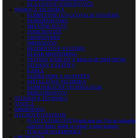
KLÁVESOVÉ ZOSILŇOVAČE
PÓDIOVÁ TECHNIKA
KOMPLETNÉ OZVUČOVACIE SYSTÉMY
REPRODUKTORY
MIXÁŽNE PULTY
ZOSILŇOVAČE
CROSSOVERY
MIKROFÓNY
BEZDRÔTOVÉ SYSTÉMY
IN-EAR MONITORING
TESTERY KÁBLOV A MERACIE PRÍSTROJE
STOJANY A STATÍVY
KÁBLE
KONEKTORY A ADAPTÉRY
INŠTALAČNÁ TECHNIKA
KOMUNIKAČNÉ TECHNOLÓGIE
PRÍSLUŠENSTVO
ŠTÚDIOVÁ TECHNIKA
SVETLÁ
MIKROFÓNY
DYCHOVÉ NÁSTROJE
FLAUTY-ZOBCOVÉ
Vybrali sme pre Vás tie najlepšie
zobcové flauty. Ráčte si vybrať z našej ponuky.
FÚKACIE HARMONIKY
ORCHESTER