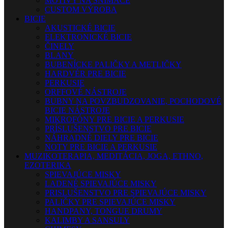
MOTÍVY NA SNÍMAČE
CUSTOM VÝROBA
BICIE
AKUSTICKÉ BICIE
ELEKTRONICKÉ BICIE
ČINELY
BLANY
BUBENÍCKE PALIČKY A METLIČKY
HARDVÉR PRE BICIE
PERKUSIE
ORFFOVÉ NÁSTROJE
BUBNY NA POVZBUDZOVANIE, POCHODOVÉ
BICIE NÁSTROJE
MIKROFÓNY PRE BICIE A PERKUSIE
PRÍSLUŠENSTVO PRE BICIE
NÁHRADNÉ DIELY PRE BICIE
NOTY PRE BICIE A PERKUSIE
MUZIKOTERAPIA, MEDITÁCIA, JOGA, ETHNO,
EZOTERIKA
SPIEVAJÚCE MISKY
LADENÉ SPIEVAJÚCE MISKY
PRISLUŠENSTVO PRE SPIEVAJÚCE MISKY
PALIČKY PRE SPIEVAJÚCE MISKY
HANDPANY, TONGUE DRUMY
KALIMBY A SANSULY