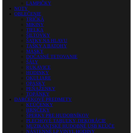
LAMPIČKY
NOTY
OBLEČENIE
TRIČKÁ
MIKINY
TIELKA
ŠILTOVKY
ŠATKY NA HLAVU
TAŠKY A BATOHY
MASKY
DOČASNÉ TETOVANIE
ŠÁLY
RUKAVICE
HODINKY
OKULIARE
OPASKY
PEŇAŽENKY
TOPÁNKY
DARČEKOVÉ PREDMETY
KĽÚČENKY
HRNČEKY
ŠPERKY PRE HUDOBNÍKOV
PLECHOVÉ TABUĽKY, DEKORÁCIE
MUZIKANTSKÉ HUDOBNÉ USB KĽÚČE
NÁSTENNÉ LP VINYL HODINY