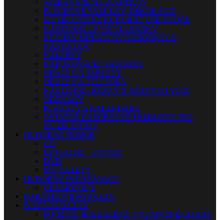
ŠPERKY PRE HUDOBNÍKOV
PLECHOVÉ TABUĽKY, DEKORÁCIE
MUZIKANTSKÉ HUDOBNÉ USB KĽÚČE
NÁSTENNÉ LP VINYL HODINY
REPLIKY-MINIATÚRY HUDOBNÝCH
NÁSTROJOV
NÁLEPKY
NAFUKOVACIE NÁSTROJE
OBALY NA TABLETY
OBALY NA TELEFÓNY
NÁSTENNÉ HODINY Z RÔZNYCH VECÍ
ODZNAKY
PLAGÁTY A KALENDÁRE
OSTATNÉ DARČEKOVÉ PREDMETY PRE
MUZIKANTOV
HUDOBNÉ NOSIČE
CD
LP PLATNE – VINYLY
DVD
MG KAZETY
HUDOBNÉ PREHRÁVAČE
GRAMOFÓNY
DARČEKOVÉ POUKAZY
B-STOCK/BAZÁR
POUŽITÉ, ROZBALENÉ, VYSTAVENÉ GITARY