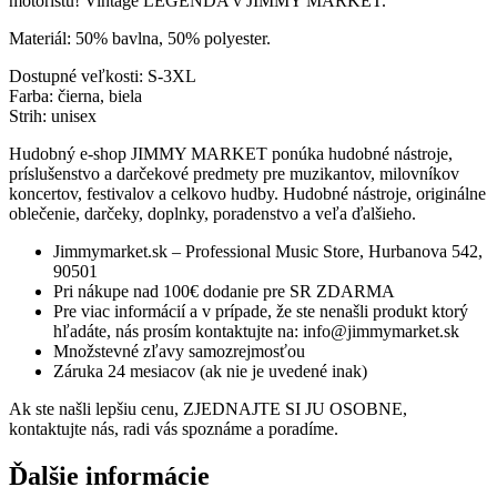
motoristu! Vintage LEGENDA v JIMMY MARKET.
Materiál: 50% bavlna, 50% polyester.
Dostupné veľkosti: S-3XL
Farba: čierna, biela
Strih: unisex
Hudobný e-shop JIMMY MARKET ponúka hudobné nástroje,
príslušenstvo a darčekové predmety pre muzikantov, milovníkov
koncertov, festivalov a celkovo hudby. Hudobné nástroje, originálne
oblečenie, darčeky, doplnky, poradenstvo a veľa ďalšieho.
Jimmymarket.sk – Professional Music Store, Hurbanova 542,
90501
Pri nákupe nad 100€ dodanie pre SR ZDARMA
Pre viac informácií a v prípade, že ste nenašli produkt ktorý
hľadáte, nás prosím kontaktujte na: info@jimmymarket.sk
Množstevné zľavy samozrejmosťou
Záruka 24 mesiacov (ak nie je uvedené inak)
Ak ste našli lepšiu cenu, ZJEDNAJTE SI JU OSOBNE,
kontaktujte nás, radi vás spoznáme a poradíme.
Ďalšie informácie