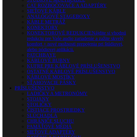
CAT ROZBOČOVAČE A ADAPTÉRY
SIEŤOVÉ KÁBLE
ANALÓGOVÉ STAGEBOXY
KÁBLE METRÁŽ
KONEKTORY
KONEKTOROVÉ REDUKCIE
Nájdite si vhodnú
redukciu pre Vaše audio zariadenie a zažite skvelý
komfort + nové možnosti prepojenia pri štúdiovej,
alebo pódiovej aplikácii.
PATCHBAYE
KÁBLOVÉ BUBNY
KUFRE PRE KÁBLOVÉ PRÍSLUŠENSTVO
OSTATNÉ KÁBLOVÉ PRÍSLUŠENSTVO
KÁBLOVÉ MOSTÍKY
SŤAHOVACIE PÁSKY
PRÍSLUŠENSTVO
LADIČKY A METRONÓMY
STOJANY
STOLIČKY
ČISTIACE PROSTRIEDKY
SLÚCHADLÁ
CHRÁNIČE SLUCHU
PAMÄŤOVÉ MÉDIÁ
SIEŤOVÉ ADAPTÉRY