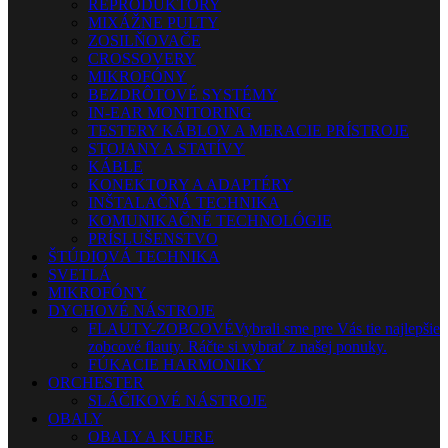
REPRODUKTORY
MIXÁŽNE PULTY
ZOSILŇOVAČE
CROSSOVERY
MIKROFÓNY
BEZDRÔTOVÉ SYSTÉMY
IN-EAR MONITORING
TESTERY KÁBLOV A MERACIE PRÍSTROJE
STOJANY A STATÍVY
KÁBLE
KONEKTORY A ADAPTÉRY
INŠTALAČNÁ TECHNIKA
KOMUNIKAČNÉ TECHNOLÓGIE
PRÍSLUŠENSTVO
ŠTÚDIOVÁ TECHNIKA
SVETLÁ
MIKROFÓNY
DYCHOVÉ NÁSTROJE
FLAUTY-ZOBCOVÉ
Vybrali sme pre Vás tie najlepšie
zobcové flauty. Ráčte si vybrať z našej ponuky.
FÚKACIE HARMONIKY
ORCHESTER
SLÁČIKOVÉ NÁSTROJE
OBALY
OBALY A KUFRE