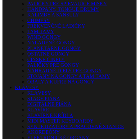
PALIČKY PRE SPIEVAJÚCE MISKY
HANDPANY, TONGUE DRUMY
KALIMBY A SANSULY
CHIMESY
FREKVENČNÉ LADIČKY
TAM-TAMY
WIND GONGY
NALADENÉ GONGY
PLANETÁRNE GONGY
OSTATNÉ GONGY
ČÍNSKE ČINELY
PALIČKY PRE GONGY
NÁHRADNÉ DIELY PRE GONGY
STOJANY NA GONGY A TAM-TAMY
OBALY A KUFRE NA GONGY
KLÁVESY
KLÁVESY
STAGE PIÁNA
DIGITÁLNE PIÁNA
KLAVÍRE
KLAVÍRNE KRÍDLA
MIDI MASTER KEYBOARDY
SYNTETIZÁTORY A PRACOVNÉ STANICE
AKORDEÓNY
ELEKTRONICKÉ ORGANY