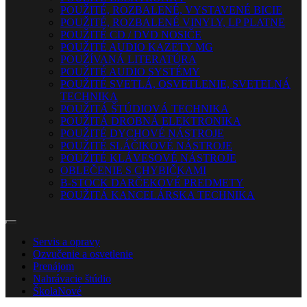
POUŽITÉ, ROZBALENÉ, VYSTAVENÉ BICIE
POUŽITÉ, ROZBALENÉ VINYLY, LP PLATNE
POUŽITÉ CD / DVD NOSIČE
POUŽITÉ AUDIO KAZETY MG
POUŽÍVANÁ LITERATÚRA
POUŽITÉ AUDIO SYSTÉMY
POUŽITÉ SVETLÁ, OSVETLENIE, SVETELNÁ
TECHNIKA
POUŽITÁ ŠTÚDIOVÁ TECHNIKA
POUŽITÁ DROBNÁ ELEKTRONIKA
POUŽITÉ DYCHOVÉ NÁSTROJE
POUŽITÉ SLÁČIKOVÉ NÁSTROJE
POUŽITÉ KLÁVESOVÉ NÁSTROJE
OBLEČENIE S CHYBIČKAMI
B-STOCK DARČEKOVÉ PREDMETY
POUŽITÁ KANCELÁRSKA TECHNIKA
Servis a opravy
Ozvučenie a osvetlenie
Prenájom
Nahrávacie štúdio
Škola
Nové