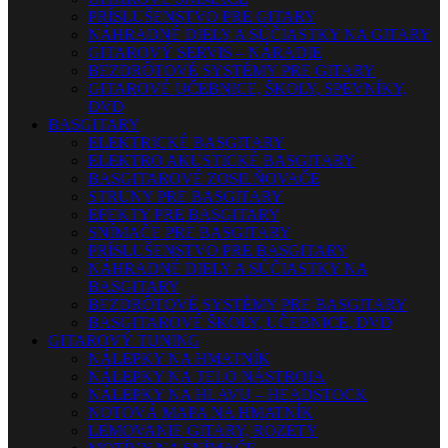
PRÍSLUŠENSTVO PRE GITARY
NÁHRADNÉ DIELY A SÚČIASTKY NA GITARY
GITAROVÝ SERVIS – NÁRADIE
BEZDRÔTOVÉ SYSTÉMY PRE GITARY
GITAROVÉ UČEBNICE, ŠKOLY, SPEVNÍKY,
DVD
BASGITARY
ELEKTRICKÉ BASGITARY
ELEKTRO AKUSTICKÉ BASGITARY
BASGITAROVÉ ZOSILŇOVAČE
STRUNY PRE BASGITARY
EFEKTY PRE BASGITARY
SNÍMAČE PRE BASGITARY
PRÍSLUŠENSTVO PRE BASGITARY
NÁHRADNÉ DIELY A SÚČIASTKY NA
BASGITARY
BEZDRÔTOVÉ SYSTÉMY PRE BASGITARY
BASGITAROVÉ ŠKOLY, UČEBNICE, DVD
GITAROVÝ TUNING
NÁLEPKY NA HMATNÍK
NÁLEPKY NA TELO NÁSTROJA
NÁLEPKY NA HLAVU – HEADSTOCK
NOTOVÁ MAPA NA HMATNÍK
LEMOVANIE GITARY, ROZETY