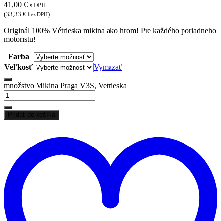
41,00
€
s DPH
(
33,33
€
)
bez DPH
Originál 100% Vétrieska mikina ako hrom! Pre každého poriadneho
motoristu!
Farba
Veľkosť
Vymazať
množstvo Mikina Praga V3S, Vetrieska
Pridať do košíka