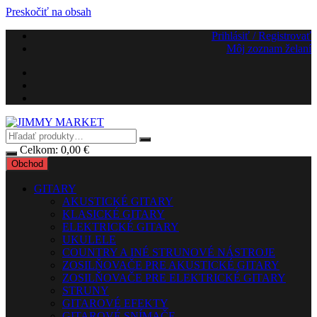
Preskočiť na obsah
Prihlásiť / Registrovať
Môj zoznam želaní
Celkom:
0,00
€
Obchod
GITARY
AKUSTICKÉ GITARY
KLASICKÉ GITARY
ELEKTRICKÉ GITARY
UKULELE
COUNTRY A INÉ STRUNOVÉ NÁSTROJE
ZOSILŇOVAČE PRE AKUSTICKÉ GITARY
ZOSILŇOVAČE PRE ELEKTRICKÉ GITARY
STRUNY
GITAROVÉ EFEKTY
GITAROVÉ SNÍMAČE