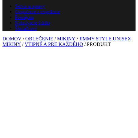
Servis a opravy
Ozvučenie a osvetlenie
Prenájom
Nahrávacie štúdio
Škola
Nové
DOMOV
/
OBLEČENIE
/
MIKINY
/
JIMMY STYLE UNISEX
MIKINY
/
VTIPNÉ A PRE KAŽDÉHO
/ PRODUKT