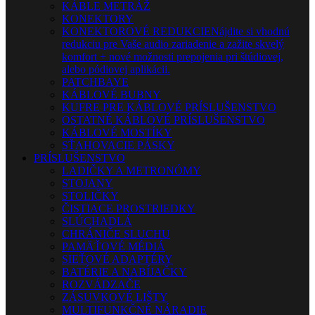
KÁBLE METRÁŽ
KONEKTORY
KONEKTOROVÉ REDUKCIE
Nájdite si vhodnú
redukciu pre Vaše audio zariadenie a zažite skvelý
komfort + nové možnosti prepojenia pri štúdiovej,
alebo pódiovej aplikácii.
PATCHBAYE
KÁBLOVÉ BUBNY
KUFRE PRE KÁBLOVÉ PRÍSLUŠENSTVO
OSTATNÉ KÁBLOVÉ PRÍSLUŠENSTVO
KÁBLOVÉ MOSTÍKY
SŤAHOVACIE PÁSKY
PRÍSLUŠENSTVO
LADIČKY A METRONÓMY
STOJANY
STOLIČKY
ČISTIACE PROSTRIEDKY
SLÚCHADLÁ
CHRÁNIČE SLUCHU
PAMÄŤOVÉ MÉDIÁ
SIEŤOVÉ ADAPTÉRY
BATÉRIE A NABÍJAČKY
ROZVÁDZAČE
ZÁSUVKOVÉ LIŠTY
MULTIFUNKČNÉ NÁRADIE