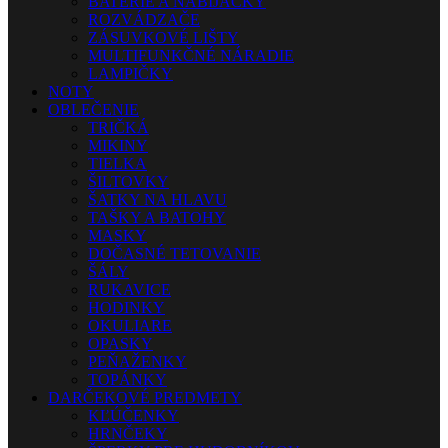
BATÉRIE A NABÍJAČKY
ROZVÁDZAČE
ZÁSUVKOVÉ LIŠTY
MULTIFUNKČNÉ NÁRADIE
LAMPIČKY
NOTY
OBLEČENIE
TRIČKÁ
MIKINY
TIELKA
ŠILTOVKY
ŠATKY NA HLAVU
TAŠKY A BATOHY
MASKY
DOČASNÉ TETOVANIE
ŠÁLY
RUKAVICE
HODINKY
OKULIARE
OPASKY
PEŇAŽENKY
TOPÁNKY
DARČEKOVÉ PREDMETY
KĽÚČENKY
HRNČEKY