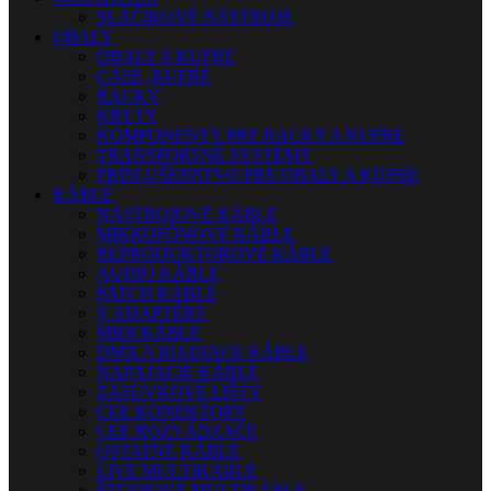
SLÁČIKOVÉ NÁSTROJE
OBALY
OBALY A KUFRE
CASE, KUFRE
RACKY
KRYTY
KOMPONENTY PRE RACKY A KUFRE
TRANSPORTNÉ SYSTÉMY
PRÍSLUŠENSTVO PRE OBALY A KUFRE
KÁBLE
NÁSTROJOVÉ KÁBLE
MIKROFÓNOVÉ KÁBLE
REPRODUKTOROVÉ KÁBLE
AUDIO KÁBLE
PATCH KÁBLE
Y ADAPTÉRY
MIDI KÁBLE
DMX A RIADIACE KÁBLE
NAPÁJACIE KÁBLE
ZÁSUVKOVÉ LIŠTY
CEE KONEKTORY
CEE ROZVÁDZAČE
OSTATNÉ KÁBLE
LIVE MULTIKÁBLE
ŠTÚDIOVÉ MULTIKÁBLE