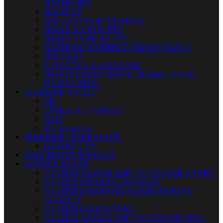
NÁSTROJOV
NÁLEPKY
NAFUKOVACIE NÁSTROJE
OBALY NA TABLETY
OBALY NA TELEFÓNY
NÁSTENNÉ HODINY Z RÔZNYCH VECÍ
ODZNAKY
PLAGÁTY A KALENDÁRE
OSTATNÉ DARČEKOVÉ PREDMETY PRE
MUZIKANTOV
HUDOBNÉ NOSIČE
CD
LP PLATNE – VINYLY
DVD
MG KAZETY
HUDOBNÉ PREHRÁVAČE
GRAMOFÓNY
DARČEKOVÉ POUKAZY
B-STOCK/BAZÁR
POUŽITÉ, ROZBALENÉ, VYSTAVENÉ GITARY
POUŽITÉ GITAROVÉ APARÁTY
POUŽITÉ BASGITARY A BASGITAROVÉ
APARÁTY
POUŽITÉ ELEKTRÓNKY
POUŽITÉ, ROZBALENÉ, VYSTAVENÉ BICIE