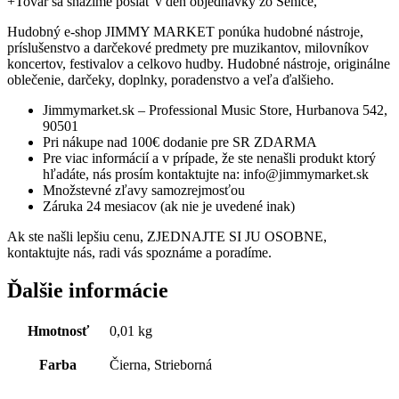
+Tovar sa snažíme poslať v deň objednávky zo Senice,
Hudobný e-shop JIMMY MARKET ponúka hudobné nástroje,
príslušenstvo a darčekové predmety pre muzikantov, milovníkov
koncertov, festivalov a celkovo hudby. Hudobné nástroje, originálne
oblečenie, darčeky, doplnky, poradenstvo a veľa ďalšieho.
Jimmymarket.sk – Professional Music Store, Hurbanova 542,
90501
Pri nákupe nad 100€ dodanie pre SR ZDARMA
Pre viac informácií a v prípade, že ste nenašli produkt ktorý
hľadáte, nás prosím kontaktujte na: info@jimmymarket.sk
Množstevné zľavy samozrejmosťou
Záruka 24 mesiacov (ak nie je uvedené inak)
Ak ste našli lepšiu cenu, ZJEDNAJTE SI JU OSOBNE,
kontaktujte nás, radi vás spoznáme a poradíme.
Ďalšie informácie
Hmotnosť
0,01 kg
Farba
Čierna, Strieborná