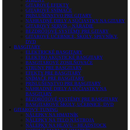
GITAROVÉ EFEKTY
GITAROVÉ SNÍMAČE
PRÍSLUŠENSTVO PRE GITARY
NÁHRADNÉ DIELY A SÚČIASTKY NA GITARY
GITAROVÝ SERVIS – NÁRADIE
BEZDRÔTOVÉ SYSTÉMY PRE GITARY
GITAROVÉ UČEBNICE, ŠKOLY, SPEVNÍKY,
DVD
BASGITARY
ELEKTRICKÉ BASGITARY
ELEKTRO AKUSTICKÉ BASGITARY
BASGITAROVÉ ZOSILŇOVAČE
STRUNY PRE BASGITARY
EFEKTY PRE BASGITARY
SNÍMAČE PRE BASGITARY
PRÍSLUŠENSTVO PRE BASGITARY
NÁHRADNÉ DIELY A SÚČIASTKY NA
BASGITARY
BEZDRÔTOVÉ SYSTÉMY PRE BASGITARY
BASGITAROVÉ ŠKOLY, UČEBNICE, DVD
GITAROVÝ TUNING
NÁLEPKY NA HMATNÍK
NÁLEPKY NA TELO NÁSTROJA
NÁLEPKY NA HLAVU – HEADSTOCK