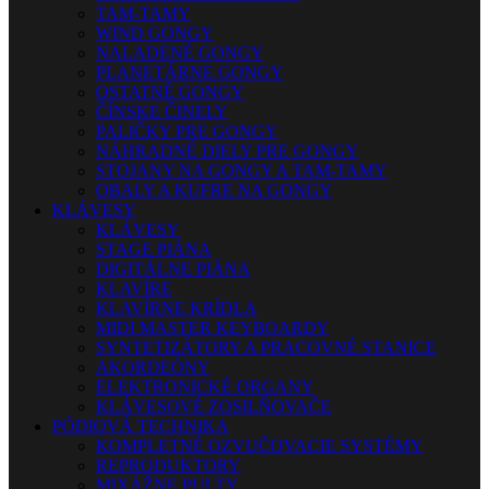
TAM-TAMY
WIND GONGY
NALADENÉ GONGY
PLANETÁRNE GONGY
OSTATNÉ GONGY
ČÍNSKE ČINELY
PALIČKY PRE GONGY
NÁHRADNÉ DIELY PRE GONGY
STOJANY NA GONGY A TAM-TAMY
OBALY A KUFRE NA GONGY
KLÁVESY
KLÁVESY
STAGE PIÁNA
DIGITÁLNE PIÁNA
KLAVÍRE
KLAVÍRNE KRÍDLA
MIDI MASTER KEYBOARDY
SYNTETIZÁTORY A PRACOVNÉ STANICE
AKORDEÓNY
ELEKTRONICKÉ ORGANY
KLÁVESOVÉ ZOSILŇOVAČE
PÓDIOVÁ TECHNIKA
KOMPLETNÉ OZVUČOVACIE SYSTÉMY
REPRODUKTORY
MIXÁŽNE PULTY