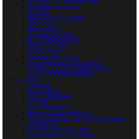
HANDPANY, TONGUE DRUMY
KALIMBY A SANSULY
CHIMESY
FREKVENČNÉ LADIČKY
TAM-TAMY
WIND GONGY
NALADENÉ GONGY
PLANETÁRNE GONGY
OSTATNÉ GONGY
ČÍNSKE ČINELY
PALIČKY PRE GONGY
NÁHRADNÉ DIELY PRE GONGY
STOJANY NA GONGY A TAM-TAMY
OBALY A KUFRE NA GONGY
KLÁVESY
KLÁVESY
STAGE PIÁNA
DIGITÁLNE PIÁNA
KLAVÍRE
KLAVÍRNE KRÍDLA
MIDI MASTER KEYBOARDY
SYNTETIZÁTORY A PRACOVNÉ STANICE
AKORDEÓNY
ELEKTRONICKÉ ORGANY
KLÁVESOVÉ ZOSILŇOVAČE