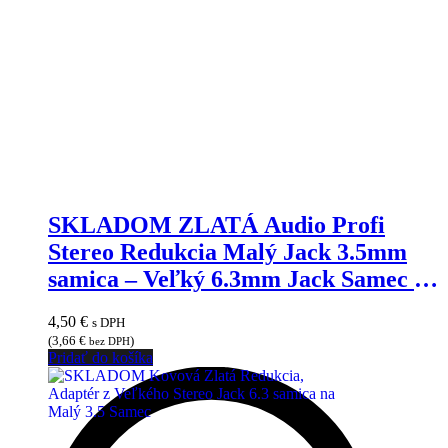
SKLADOM ZLATÁ Audio Profi
Stereo Redukcia Malý Jack 3.5mm
samica – Veľký 6.3mm Jack Samec –
JIMMY MARKET
4,50
€
s DPH
(
3,66
€
)
bez DPH
Pridať do košíka