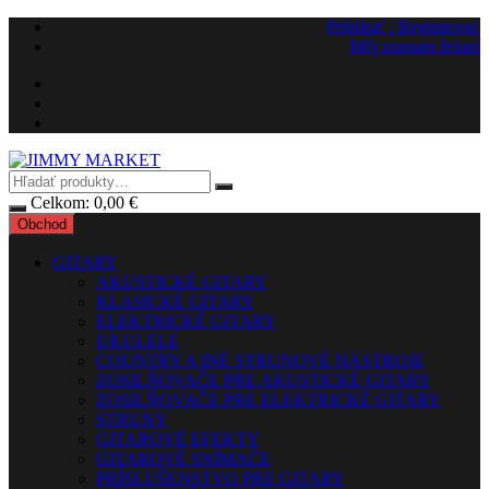
Preskočiť
Prihlásiť / Registrovať
na
Môj zoznam želaní
obsah
Celkom:
0,00
€
Obchod
GITARY
AKUSTICKÉ GITARY
KLASICKÉ GITARY
ELEKTRICKÉ GITARY
UKULELE
COUNTRY A INÉ STRUNOVÉ NÁSTROJE
ZOSILŇOVAČE PRE AKUSTICKÉ GITARY
ZOSILŇOVAČE PRE ELEKTRICKÉ GITARY
STRUNY
GITAROVÉ EFEKTY
GITAROVÉ SNÍMAČE
PRÍSLUŠENSTVO PRE GITARY