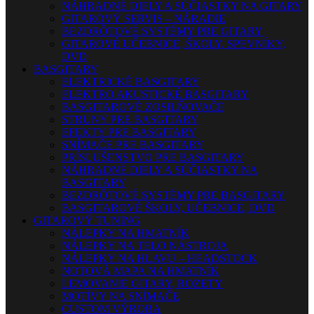
NÁHRADNÉ DIELY A SÚČIASTKY NA GITARY
GITAROVÝ SERVIS – NÁRADIE
BEZDRÔTOVÉ SYSTÉMY PRE GITARY
GITAROVÉ UČEBNICE, ŠKOLY, SPEVNÍKY,
DVD
BASGITARY
ELEKTRICKÉ BASGITARY
ELEKTRO AKUSTICKÉ BASGITARY
BASGITAROVÉ ZOSILŇOVAČE
STRUNY PRE BASGITARY
EFEKTY PRE BASGITARY
SNÍMAČE PRE BASGITARY
PRÍSLUŠENSTVO PRE BASGITARY
NÁHRADNÉ DIELY A SÚČIASTKY NA
BASGITARY
BEZDRÔTOVÉ SYSTÉMY PRE BASGITARY
BASGITAROVÉ ŠKOLY, UČEBNICE, DVD
GITAROVÝ TUNING
NÁLEPKY NA HMATNÍK
NÁLEPKY NA TELO NÁSTROJA
NÁLEPKY NA HLAVU – HEADSTOCK
NOTOVÁ MAPA NA HMATNÍK
LEMOVANIE GITARY, ROZETY
MOTÍVY NA SNÍMAČE
CUSTOM VÝROBA