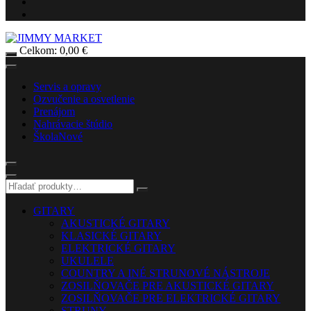
Celkom:
0,00
€
Servis a opravy
Ozvučenie a osvetlenie
Prenájom
Nahrávacie štúdio
Škola
Nové
GITARY
AKUSTICKÉ GITARY
KLASICKÉ GITARY
ELEKTRICKÉ GITARY
UKULELE
COUNTRY A INÉ STRUNOVÉ NÁSTROJE
ZOSILŇOVAČE PRE AKUSTICKÉ GITARY
ZOSILŇOVAČE PRE ELEKTRICKÉ GITARY
STRUNY