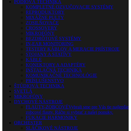
PÓDIOVÁ TECHNIKA
KOMPLETNÉ OZVUČOVACIE SYSTÉMY
REPRODUKTORY
MIXÁŽNE PULTY
ZOSILŇOVAČE
CROSSOVERY
MIKROFÓNY
BEZDRÔTOVÉ SYSTÉMY
IN-EAR MONITORING
TESTERY KÁBLOV A MERACIE PRÍSTROJE
STOJANY A STATÍVY
KÁBLE
KONEKTORY A ADAPTÉRY
INŠTALAČNÁ TECHNIKA
KOMUNIKAČNÉ TECHNOLÓGIE
PRÍSLUŠENSTVO
ŠTÚDIOVÁ TECHNIKA
SVETLÁ
MIKROFÓNY
DYCHOVÉ NÁSTROJE
FLAUTY-ZOBCOVÉ
Vybrali sme pre Vás tie najlepšie
zobcové flauty. Ráčte si vybrať z našej ponuky.
FÚKACIE HARMONIKY
ORCHESTER
SLÁČIKOVÉ NÁSTROJE