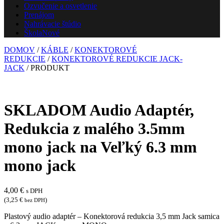
Ozvučenie a osvetlenie
Prenájom
Nahrávacie štúdio
Škola
Nové
DOMOV
/
KÁBLE
/
KONEKTOROVÉ
REDUKCIE
/
KONEKTOROVÉ REDUKCIE JACK-
JACK
/ PRODUKT
SKLADOM Audio Adaptér,
Redukcia z malého 3.5mm
mono jack na Veľký 6.3 mm
mono jack
4,00
€
s DPH
(
3,25
€
)
bez DPH
Plastový audio adaptér – Konektorová redukcia 3,5 mm Jack samica