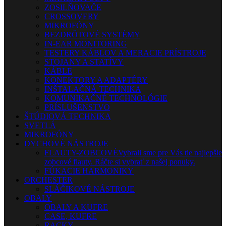
ZOSILŇOVAČE
CROSSOVERY
MIKROFÓNY
BEZDRÔTOVÉ SYSTÉMY
IN-EAR MONITORING
TESTERY KÁBLOV A MERACIE PRÍSTROJE
STOJANY A STATÍVY
KÁBLE
KONEKTORY A ADAPTÉRY
INŠTALAČNÁ TECHNIKA
KOMUNIKAČNÉ TECHNOLÓGIE
PRÍSLUŠENSTVO
ŠTÚDIOVÁ TECHNIKA
SVETLÁ
MIKROFÓNY
DYCHOVÉ NÁSTROJE
FLAUTY-ZOBCOVÉ
Vybrali sme pre Vás tie najlepšie
zobcové flauty. Ráčte si vybrať z našej ponuky.
FÚKACIE HARMONIKY
ORCHESTER
SLÁČIKOVÉ NÁSTROJE
OBALY
OBALY A KUFRE
CASE, KUFRE
RACKY