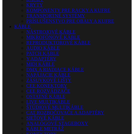
KRYTY
KOMPONENTY PRE RACKY A KUFRE
TRANSPORTNÉ SYSTÉMY
PRÍSLUŠENSTVO PRE OBALY A KUFRE
KÁBLE
NÁSTROJOVÉ KÁBLE
MIKROFÓNOVÉ KÁBLE
REPRODUKTOROVÉ KÁBLE
AUDIO KÁBLE
PATCH KÁBLE
Y ADAPTÉRY
MIDI KÁBLE
DMX A RIADIACE KÁBLE
NAPÁJACIE KÁBLE
ZÁSUVKOVÉ LIŠTY
CEE KONEKTORY
CEE ROZVÁDZAČE
OSTATNÉ KÁBLE
LIVE MULTIKÁBLE
ŠTÚDIOVÉ MULTIKÁBLE
CAT ROZBOČOVAČE A ADAPTÉRY
SIEŤOVÉ KÁBLE
ANALÓGOVÉ STAGEBOXY
KÁBLE METRÁŽ