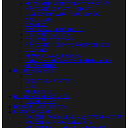
MUZIKANTSKÉ HUDOBNÉ USB KĽÚČE
NÁSTENNÉ LP VINYL HODINY
REPLIKY-MINIATÚRY HUDOBNÝCH
NÁSTROJOV
NÁLEPKY
NAFUKOVACIE NÁSTROJE
OBALY NA TABLETY
OBALY NA TELEFÓNY
NÁSTENNÉ HODINY Z RÔZNYCH VECÍ
ODZNAKY
PLAGÁTY A KALENDÁRE
OSTATNÉ DARČEKOVÉ PREDMETY PRE
MUZIKANTOV
HUDOBNÉ NOSIČE
CD
LP PLATNE – VINYLY
DVD
MG KAZETY
HUDOBNÉ PREHRÁVAČE
GRAMOFÓNY
DARČEKOVÉ POUKAZY
B-STOCK/BAZÁR
POUŽITÉ, ROZBALENÉ, VYSTAVENÉ GITARY
POUŽITÉ GITAROVÉ APARÁTY
POUŽITÉ BASGITARY A BASGITAROVÉ