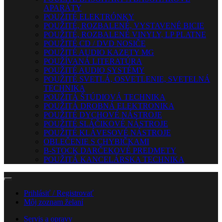
APARÁTY
POUŽITÉ ELEKTRÓNKY
POUŽITÉ, ROZBALENÉ, VYSTAVENÉ BICIE
POUŽITÉ, ROZBALENÉ VINYLY, LP PLATNE
POUŽITÉ CD / DVD NOSIČE
POUŽITÉ AUDIO KAZETY MG
POUŽÍVANÁ LITERATÚRA
POUŽITÉ AUDIO SYSTÉMY
POUŽITÉ SVETLÁ, OSVETLENIE, SVETELNÁ
TECHNIKA
POUŽITÁ ŠTÚDIOVÁ TECHNIKA
POUŽITÁ DROBNÁ ELEKTRONIKA
POUŽITÉ DYCHOVÉ NÁSTROJE
POUŽITÉ SLÁČIKOVÉ NÁSTROJE
POUŽITÉ KLÁVESOVÉ NÁSTROJE
OBLEČENIE S CHYBIČKAMI
B-STOCK DARČEKOVÉ PREDMETY
POUŽITÁ KANCELÁRSKA TECHNIKA
Prihlásiť / Registrovať
Môj zoznam želaní
Servis a opravy