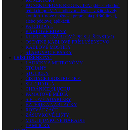
KONEKTORY
KONEKTOROVÉ REDUKCIE
Nájdite si vhodnú
redukciu pre Vaše audio zariadenie a zažite skvelý
komfort + nové možnosti prepojenia pri štúdiovej,
alebo pódiovej aplikácii.
PATCHBAYE
KÁBLOVÉ BUBNY
KUFRE PRE KÁBLOVÉ PRÍSLUŠENSTVO
OSTATNÉ KÁBLOVÉ PRÍSLUŠENSTVO
KÁBLOVÉ MOSTÍKY
SŤAHOVACIE PÁSKY
PRÍSLUŠENSTVO
LADIČKY A METRONÓMY
STOJANY
STOLIČKY
ČISTIACE PROSTRIEDKY
SLÚCHADLÁ
CHRÁNIČE SLUCHU
PAMÄŤOVÉ MÉDIÁ
SIEŤOVÉ ADAPTÉRY
BATÉRIE A NABÍJAČKY
ROZVÁDZAČE
ZÁSUVKOVÉ LIŠTY
MULTIFUNKČNÉ NÁRADIE
LAMPIČKY