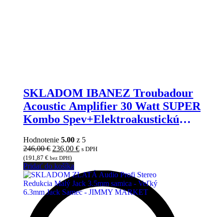
SKLADOM IBANEZ Troubadour
Acoustic Amplifier 30 Watt SUPER
Kombo Spev+Elektroakustickú
Gitaru, Extra Zvuk
Hodnotenie
5.00
z 5
Pôvodná
Aktuálna
246,00
€
236,00
€
s DPH
cena
cena
(
191,87
€
)
bez DPH
bola:
je:
Pridať do košíka
246,00 €.
236,00 €.