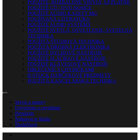
POUŽITÉ, ROZBALENÉ VINYLY, LP PLATNE
POUŽITÉ CD / DVD NOSIČE
POUŽITÉ AUDIO KAZETY MG
POUŽÍVANÁ LITERATÚRA
POUŽITÉ AUDIO SYSTÉMY
POUŽITÉ SVETLÁ, OSVETLENIE, SVETELNÁ
TECHNIKA
POUŽITÁ ŠTÚDIOVÁ TECHNIKA
POUŽITÁ DROBNÁ ELEKTRONIKA
POUŽITÉ DYCHOVÉ NÁSTROJE
POUŽITÉ SLÁČIKOVÉ NÁSTROJE
POUŽITÉ KLÁVESOVÉ NÁSTROJE
OBLEČENIE S CHYBIČKAMI
B-STOCK DARČEKOVÉ PREDMETY
POUŽITÁ KANCELÁRSKA TECHNIKA
Servis a opravy
Ozvučenie a osvetlenie
Prenájom
Nahrávacie štúdio
Škola
Nové