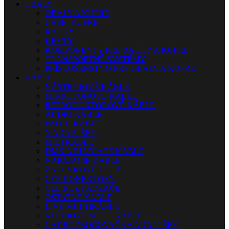
OBALY
OBALY A KUFRE
CASE, KUFRE
RACKY
KRYTY
KOMPONENTY PRE RACKY A KUFRE
TRANSPORTNÉ SYSTÉMY
PRÍSLUŠENSTVO PRE OBALY A KUFRE
KÁBLE
NÁSTROJOVÉ KÁBLE
MIKROFÓNOVÉ KÁBLE
REPRODUKTOROVÉ KÁBLE
AUDIO KÁBLE
PATCH KÁBLE
Y ADAPTÉRY
MIDI KÁBLE
DMX A RIADIACE KÁBLE
NAPÁJACIE KÁBLE
ZÁSUVKOVÉ LIŠTY
CEE KONEKTORY
CEE ROZVÁDZAČE
OSTATNÉ KÁBLE
LIVE MULTIKÁBLE
ŠTÚDIOVÉ MULTIKÁBLE
CAT ROZBOČOVAČE A ADAPTÉRY