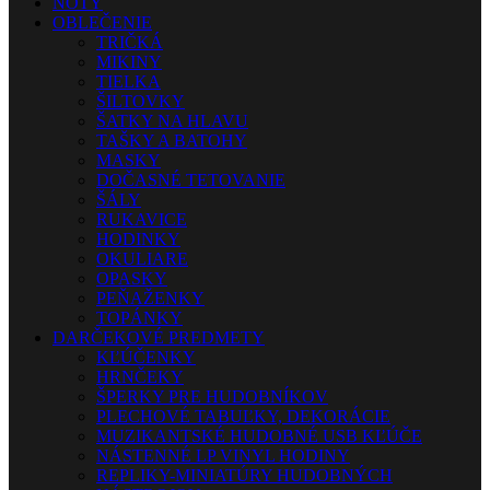
NOTY
OBLEČENIE
TRIČKÁ
MIKINY
TIELKA
ŠILTOVKY
ŠATKY NA HLAVU
TAŠKY A BATOHY
MASKY
DOČASNÉ TETOVANIE
ŠÁLY
RUKAVICE
HODINKY
OKULIARE
OPASKY
PEŇAŽENKY
TOPÁNKY
DARČEKOVÉ PREDMETY
KĽÚČENKY
HRNČEKY
ŠPERKY PRE HUDOBNÍKOV
PLECHOVÉ TABUĽKY, DEKORÁCIE
MUZIKANTSKÉ HUDOBNÉ USB KĽÚČE
NÁSTENNÉ LP VINYL HODINY
REPLIKY-MINIATÚRY HUDOBNÝCH