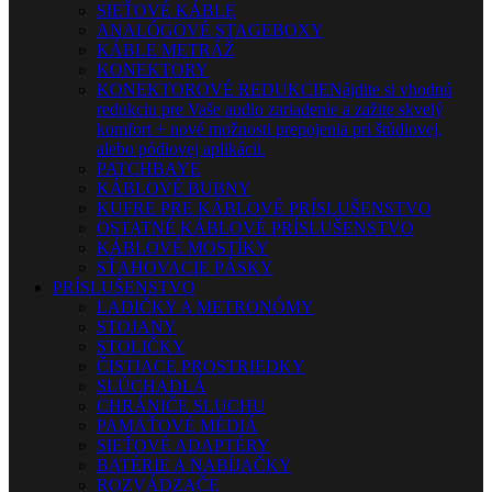
SIEŤOVÉ KÁBLE
ANALÓGOVÉ STAGEBOXY
KÁBLE METRÁŽ
KONEKTORY
KONEKTOROVÉ REDUKCIE
Nájdite si vhodnú
redukciu pre Vaše audio zariadenie a zažite skvelý
komfort + nové možnosti prepojenia pri štúdiovej,
alebo pódiovej aplikácii.
PATCHBAYE
KÁBLOVÉ BUBNY
KUFRE PRE KÁBLOVÉ PRÍSLUŠENSTVO
OSTATNÉ KÁBLOVÉ PRÍSLUŠENSTVO
KÁBLOVÉ MOSTÍKY
SŤAHOVACIE PÁSKY
PRÍSLUŠENSTVO
LADIČKY A METRONÓMY
STOJANY
STOLIČKY
ČISTIACE PROSTRIEDKY
SLÚCHADLÁ
CHRÁNIČE SLUCHU
PAMÄŤOVÉ MÉDIÁ
SIEŤOVÉ ADAPTÉRY
BATÉRIE A NABÍJAČKY
ROZVÁDZAČE