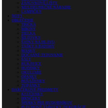
ZÁSUVKOVÉ LIŠTY
MULTIFUNKČNÉ NÁRADIE
LAMPIČKY
NOTY
OBLEČENIE
TRIČKÁ
MIKINY
TIELKA
ŠILTOVKY
ŠATKY NA HLAVU
TAŠKY A BATOHY
MASKY
DOČASNÉ TETOVANIE
ŠÁLY
RUKAVICE
HODINKY
OKULIARE
OPASKY
PEŇAŽENKY
TOPÁNKY
DARČEKOVÉ PREDMETY
KĽÚČENKY
HRNČEKY
ŠPERKY PRE HUDOBNÍKOV
PLECHOVÉ TABUĽKY, DEKORÁCIE