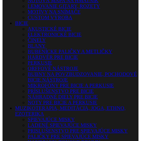
NOTOVÁ MAPA NA HMATNÍK
LEMOVANIE GITARY, ROZETY
MOTÍVY NA SNÍMAČE
CUSTOM VÝROBA
BICIE
AKUSTICKÉ BICIE
ELEKTRONICKÉ BICIE
ČINELY
BLANY
BUBENÍCKE PALIČKY A METLIČKY
HARDVÉR PRE BICIE
PERKUSIE
ORFFOVÉ NÁSTROJE
BUBNY NA POVZBUDZOVANIE, POCHODOVÉ
BICIE NÁSTROJE
MIKROFÓNY PRE BICIE A PERKUSIE
PRÍSLUŠENSTVO PRE BICIE
NÁHRADNÉ DIELY PRE BICIE
NOTY PRE BICIE A PERKUSIE
MUZIKOTERAPIA, MEDITÁCIA, JOGA, ETHNO,
EZOTERIKA
SPIEVAJÚCE MISKY
LADENÉ SPIEVAJÚCE MISKY
PRISLUŠENSTVO PRE SPIEVAJÚCE MISKY
PALIČKY PRE SPIEVAJÚCE MISKY