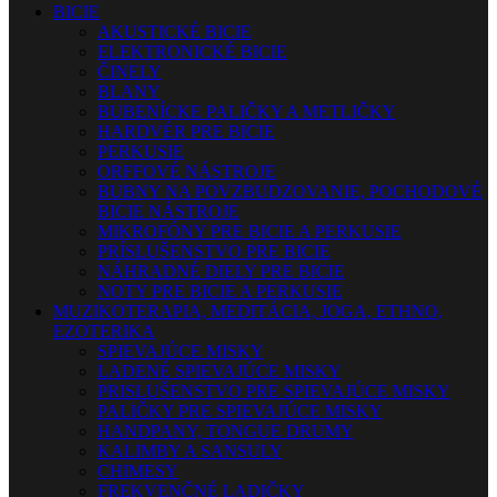
BICIE
AKUSTICKÉ BICIE
ELEKTRONICKÉ BICIE
ČINELY
BLANY
BUBENÍCKE PALIČKY A METLIČKY
HARDVÉR PRE BICIE
PERKUSIE
ORFFOVÉ NÁSTROJE
BUBNY NA POVZBUDZOVANIE, POCHODOVÉ
BICIE NÁSTROJE
MIKROFÓNY PRE BICIE A PERKUSIE
PRÍSLUŠENSTVO PRE BICIE
NÁHRADNÉ DIELY PRE BICIE
NOTY PRE BICIE A PERKUSIE
MUZIKOTERAPIA, MEDITÁCIA, JOGA, ETHNO,
EZOTERIKA
SPIEVAJÚCE MISKY
LADENÉ SPIEVAJÚCE MISKY
PRISLUŠENSTVO PRE SPIEVAJÚCE MISKY
PALIČKY PRE SPIEVAJÚCE MISKY
HANDPANY, TONGUE DRUMY
KALIMBY A SANSULY
CHIMESY
FREKVENČNÉ LADIČKY