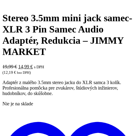
Stereo 3.5mm mini jack samec-
XLR 3 Pin Samec Audio
Adaptér, Redukcia – JIMMY
MARKET
Pôvodná
Aktuálna
19,99
€
14,99
€
s DPH
cena
cena
(
12,19
€
)
bez DPH
bola:
je:
Adaptér z malého 3.5mm stereo jacku do XLR samca 3 kolík.
19,99 €.
14,99 €.
Profesionálna pomôcka pre zvukárov, štúdiových inžinierov,
hudobníkov, do skúšobne.
Nie je na sklade
P
d
z
ž