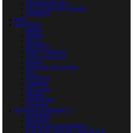
ZÁSUVKOVÉ LIŠTY
MULTIFUNKČNÉ NÁRADIE
LAMPIČKY
NOTY
OBLEČENIE
TRIČKÁ
MIKINY
TIELKA
ŠILTOVKY
ŠATKY NA HLAVU
TAŠKY A BATOHY
MASKY
DOČASNÉ TETOVANIE
ŠÁLY
RUKAVICE
HODINKY
OKULIARE
OPASKY
PEŇAŽENKY
TOPÁNKY
DARČEKOVÉ PREDMETY
KĽÚČENKY
HRNČEKY
ŠPERKY PRE HUDOBNÍKOV
PLECHOVÉ TABUĽKY, DEKORÁCIE