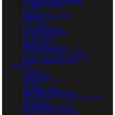
HANDPANY, TONGUE DRUMY
KALIMBY A SANSULY
CHIMESY
FREKVENČNÉ LADIČKY
TAM-TAMY
WIND GONGY
NALADENÉ GONGY
PLANETÁRNE GONGY
OSTATNÉ GONGY
ČÍNSKE ČINELY
PALIČKY PRE GONGY
NÁHRADNÉ DIELY PRE GONGY
STOJANY NA GONGY A TAM-TAMY
OBALY A KUFRE NA GONGY
KLÁVESY
KLÁVESY
STAGE PIÁNA
DIGITÁLNE PIÁNA
KLAVÍRE
KLAVÍRNE KRÍDLA
MIDI MASTER KEYBOARDY
SYNTETIZÁTORY A PRACOVNÉ STANICE
AKORDEÓNY
ELEKTRONICKÉ ORGANY
KLÁVESOVÉ ZOSILŇOVAČE