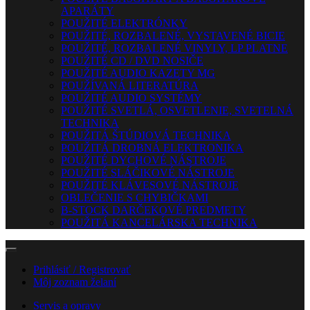
APARÁTY
POUŽITÉ ELEKTRÓNKY
POUŽITÉ, ROZBALENÉ, VYSTAVENÉ BICIE
POUŽITÉ, ROZBALENÉ VINYLY, LP PLATNE
POUŽITÉ CD / DVD NOSIČE
POUŽITÉ AUDIO KAZETY MG
POUŽÍVANÁ LITERATÚRA
POUŽITÉ AUDIO SYSTÉMY
POUŽITÉ SVETLÁ, OSVETLENIE, SVETELNÁ
TECHNIKA
POUŽITÁ ŠTÚDIOVÁ TECHNIKA
POUŽITÁ DROBNÁ ELEKTRONIKA
POUŽITÉ DYCHOVÉ NÁSTROJE
POUŽITÉ SLÁČIKOVÉ NÁSTROJE
POUŽITÉ KLÁVESOVÉ NÁSTROJE
OBLEČENIE S CHYBIČKAMI
B-STOCK DARČEKOVÉ PREDMETY
POUŽITÁ KANCELÁRSKA TECHNIKA
Prihlásiť / Registrovať
Môj zoznam želaní
Servis a opravy