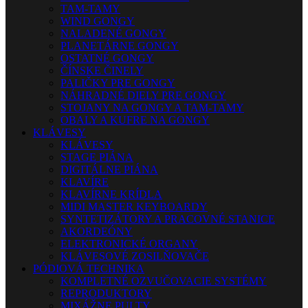
TAM-TAMY
WIND GONGY
NALADENÉ GONGY
PLANETÁRNE GONGY
OSTATNÉ GONGY
ČÍNSKE ČINELY
PALIČKY PRE GONGY
NÁHRADNÉ DIELY PRE GONGY
STOJANY NA GONGY A TAM-TAMY
OBALY A KUFRE NA GONGY
KLÁVESY
KLÁVESY
STAGE PIÁNA
DIGITÁLNE PIÁNA
KLAVÍRE
KLAVÍRNE KRÍDLA
MIDI MASTER KEYBOARDY
SYNTETIZÁTORY A PRACOVNÉ STANICE
AKORDEÓNY
ELEKTRONICKÉ ORGANY
KLÁVESOVÉ ZOSILŇOVAČE
PÓDIOVÁ TECHNIKA
KOMPLETNÉ OZVUČOVACIE SYSTÉMY
REPRODUKTORY
MIXÁŽNE PULTY