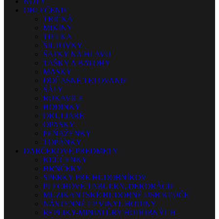
NOTY
OBLEČENIE
TRIČKÁ
MIKINY
TIELKA
ŠILTOVKY
ŠATKY NA HLAVU
TAŠKY A BATOHY
MASKY
DOČASNÉ TETOVANIE
ŠÁLY
RUKAVICE
HODINKY
OKULIARE
OPASKY
PEŇAŽENKY
TOPÁNKY
DARČEKOVÉ PREDMETY
KĽÚČENKY
HRNČEKY
ŠPERKY PRE HUDOBNÍKOV
PLECHOVÉ TABUĽKY, DEKORÁCIE
MUZIKANTSKÉ HUDOBNÉ USB KĽÚČE
NÁSTENNÉ LP VINYL HODINY
REPLIKY-MINIATÚRY HUDOBNÝCH