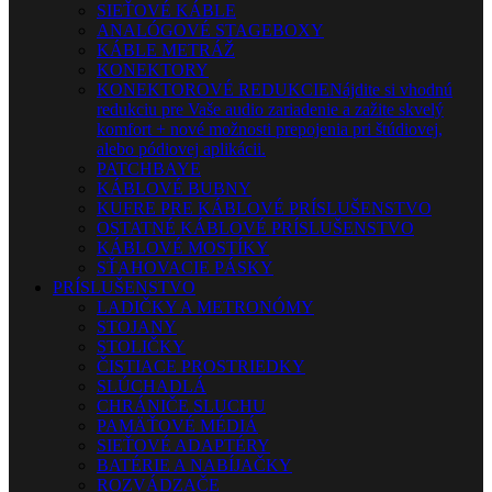
SIEŤOVÉ KÁBLE
ANALÓGOVÉ STAGEBOXY
KÁBLE METRÁŽ
KONEKTORY
KONEKTOROVÉ REDUKCIE
Nájdite si vhodnú
redukciu pre Vaše audio zariadenie a zažite skvelý
komfort + nové možnosti prepojenia pri štúdiovej,
alebo pódiovej aplikácii.
PATCHBAYE
KÁBLOVÉ BUBNY
KUFRE PRE KÁBLOVÉ PRÍSLUŠENSTVO
OSTATNÉ KÁBLOVÉ PRÍSLUŠENSTVO
KÁBLOVÉ MOSTÍKY
SŤAHOVACIE PÁSKY
PRÍSLUŠENSTVO
LADIČKY A METRONÓMY
STOJANY
STOLIČKY
ČISTIACE PROSTRIEDKY
SLÚCHADLÁ
CHRÁNIČE SLUCHU
PAMÄŤOVÉ MÉDIÁ
SIEŤOVÉ ADAPTÉRY
BATÉRIE A NABÍJAČKY
ROZVÁDZAČE