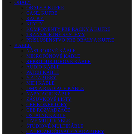
OBALY
OBALY A KUFRE
CASE, KUFRE
RACKY
KRYTY
KOMPONENTY PRE RACKY A KUFRE
TRANSPORTNÉ SYSTÉMY
PRÍSLUŠENSTVO PRE OBALY A KUFRE
KÁBLE
NÁSTROJOVÉ KÁBLE
MIKROFÓNOVÉ KÁBLE
REPRODUKTOROVÉ KÁBLE
AUDIO KÁBLE
PATCH KÁBLE
Y ADAPTÉRY
MIDI KÁBLE
DMX A RIADIACE KÁBLE
NAPÁJACIE KÁBLE
ZÁSUVKOVÉ LIŠTY
CEE KONEKTORY
CEE ROZVÁDZAČE
OSTATNÉ KÁBLE
LIVE MULTIKÁBLE
ŠTÚDIOVÉ MULTIKÁBLE
CAT ROZBOČOVAČE A ADAPTÉRY