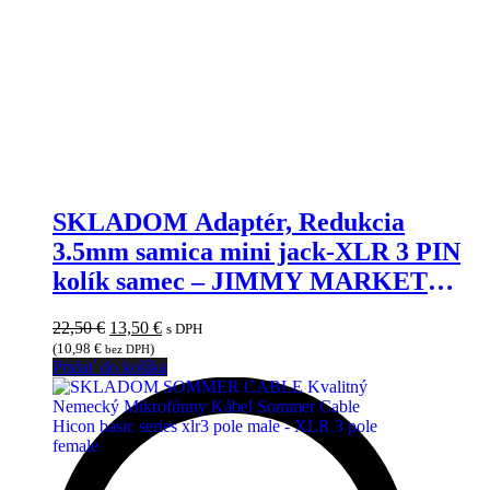
SKLADOM Adaptér, Redukcia
3.5mm samica mini jack-XLR 3 PIN
kolík samec – JIMMY MARKET
SENICA
Pôvodná
Aktuálna
22,50
€
13,50
€
s DPH
cena
cena
(
10,98
€
)
bez DPH
bola:
je:
Pridať do košíka
22,50 €.
13,50 €.