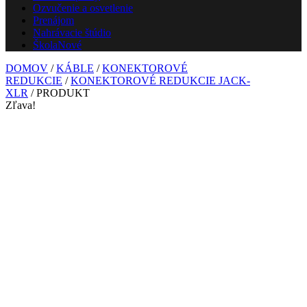
Ozvučenie a osvetlenie
Prenájom
Nahrávacie štúdio
Škola
Nové
DOMOV
/
KÁBLE
/
KONEKTOROVÉ
REDUKCIE
/
KONEKTOROVÉ REDUKCIE JACK-
XLR
/ PRODUKT
Zľava!