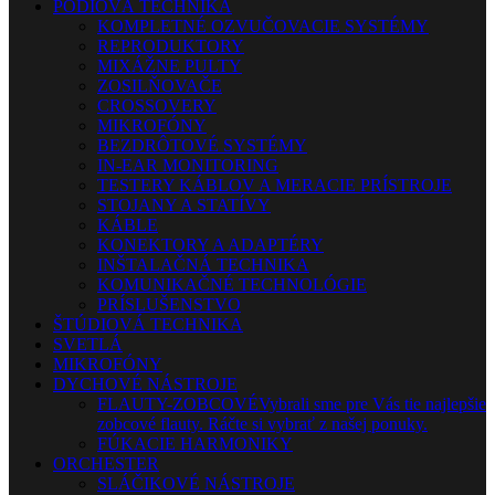
PÓDIOVÁ TECHNIKA
KOMPLETNÉ OZVUČOVACIE SYSTÉMY
REPRODUKTORY
MIXÁŽNE PULTY
ZOSILŇOVAČE
CROSSOVERY
MIKROFÓNY
BEZDRÔTOVÉ SYSTÉMY
IN-EAR MONITORING
TESTERY KÁBLOV A MERACIE PRÍSTROJE
STOJANY A STATÍVY
KÁBLE
KONEKTORY A ADAPTÉRY
INŠTALAČNÁ TECHNIKA
KOMUNIKAČNÉ TECHNOLÓGIE
PRÍSLUŠENSTVO
ŠTÚDIOVÁ TECHNIKA
SVETLÁ
MIKROFÓNY
DYCHOVÉ NÁSTROJE
FLAUTY-ZOBCOVÉ
Vybrali sme pre Vás tie najlepšie
zobcové flauty. Ráčte si vybrať z našej ponuky.
FÚKACIE HARMONIKY
ORCHESTER
SLÁČIKOVÉ NÁSTROJE