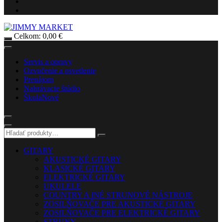
Celkom:
0,00
€
Servis a opravy
Ozvučenie a osvetlenie
Prenájom
Nahrávacie štúdio
Škola
Nové
GITARY
AKUSTICKÉ GITARY
KLASICKÉ GITARY
ELEKTRICKÉ GITARY
UKULELE
COUNTRY A INÉ STRUNOVÉ NÁSTROJE
ZOSILŇOVAČE PRE AKUSTICKÉ GITARY
ZOSILŇOVAČE PRE ELEKTRICKÉ GITARY
STRUNY