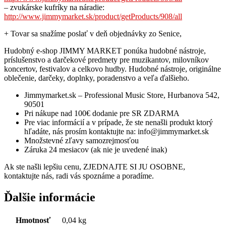
– zvukárske kufríky na náradie:
http://www.jimmymarket.sk/product/getProducts/908/all
+ Tovar sa snažíme poslať v deň objednávky zo Senice,
Hudobný e-shop JIMMY MARKET ponúka hudobné nástroje,
príslušenstvo a darčekové predmety pre muzikantov, milovníkov
koncertov, festivalov a celkovo hudby. Hudobné nástroje, originálne
oblečenie, darčeky, doplnky, poradenstvo a veľa ďalšieho.
Jimmymarket.sk – Professional Music Store, Hurbanova 542,
90501
Pri nákupe nad 100€ dodanie pre SR ZDARMA
Pre viac informácií a v prípade, že ste nenašli produkt ktorý
hľadáte, nás prosím kontaktujte na: info@jimmymarket.sk
Množstevné zľavy samozrejmosťou
Záruka 24 mesiacov (ak nie je uvedené inak)
Ak ste našli lepšiu cenu, ZJEDNAJTE SI JU OSOBNE,
kontaktujte nás, radi vás spoznáme a poradíme.
Ďalšie informácie
Hmotnosť
0,04 kg