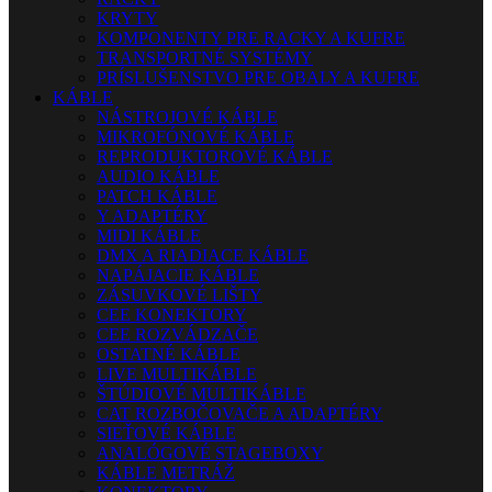
KRYTY
KOMPONENTY PRE RACKY A KUFRE
TRANSPORTNÉ SYSTÉMY
PRÍSLUŠENSTVO PRE OBALY A KUFRE
KÁBLE
NÁSTROJOVÉ KÁBLE
MIKROFÓNOVÉ KÁBLE
REPRODUKTOROVÉ KÁBLE
AUDIO KÁBLE
PATCH KÁBLE
Y ADAPTÉRY
MIDI KÁBLE
DMX A RIADIACE KÁBLE
NAPÁJACIE KÁBLE
ZÁSUVKOVÉ LIŠTY
CEE KONEKTORY
CEE ROZVÁDZAČE
OSTATNÉ KÁBLE
LIVE MULTIKÁBLE
ŠTÚDIOVÉ MULTIKÁBLE
CAT ROZBOČOVAČE A ADAPTÉRY
SIEŤOVÉ KÁBLE
ANALÓGOVÉ STAGEBOXY
KÁBLE METRÁŽ