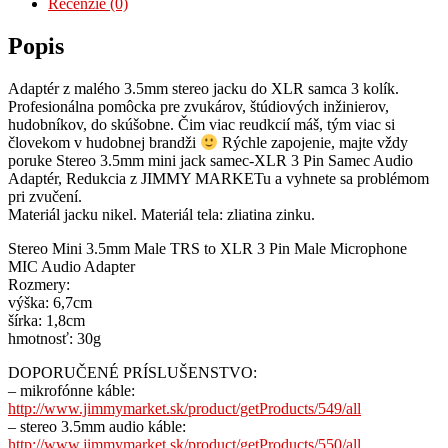
Recenzie (0)
Popis
Adaptér z malého 3.5mm stereo jacku do XLR samca 3 kolík.
Profesionálna pomôcka pre zvukárov, štúdiových inžinierov,
hudobníkov, do skúšobne. Čim viac reudkcií máš, tým viac si
človekom v hudobnej brandži
Rýchle zapojenie, majte vždy
poruke Stereo 3.5mm mini jack samec-XLR 3 Pin Samec Audio
Adaptér, Redukcia z JIMMY MARKETu a vyhnete sa problémom
pri zvučení.
Materiál jacku nikel. Materiál tela: zliatina zinku.
Stereo Mini 3.5mm Male TRS to XLR 3 Pin Male Microphone
MIC Audio Adapter
Rozmery:
výška: 6,7cm
šírka: 1,8cm
hmotnosť: 30g
DOPORUČENÉ PRÍSLUŠENSTVO:
– mikrofónne káble:
http://www.jimmymarket.sk/product/getProducts/549/all
– stereo 3.5mm audio káble:
http://www.jimmymarket.sk/product/getProducts/550/all