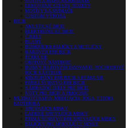
NOTOVÁ MAPA NA HMATNÍK
LEMOVANIE GITARY, ROZETY
MOTÍVY NA SNÍMAČE
CUSTOM VÝROBA
BICIE
AKUSTICKÉ BICIE
ELEKTRONICKÉ BICIE
ČINELY
BLANY
BUBENÍCKE PALIČKY A METLIČKY
HARDVÉR PRE BICIE
PERKUSIE
ORFFOVÉ NÁSTROJE
BUBNY NA POVZBUDZOVANIE, POCHODOVÉ
BICIE NÁSTROJE
MIKROFÓNY PRE BICIE A PERKUSIE
PRÍSLUŠENSTVO PRE BICIE
NÁHRADNÉ DIELY PRE BICIE
NOTY PRE BICIE A PERKUSIE
MUZIKOTERAPIA, MEDITÁCIA, JOGA, ETHNO,
EZOTERIKA
SPIEVAJÚCE MISKY
LADENÉ SPIEVAJÚCE MISKY
PRISLUŠENSTVO PRE SPIEVAJÚCE MISKY
PALIČKY PRE SPIEVAJÚCE MISKY