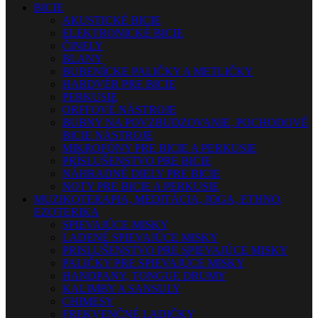
BICIE
AKUSTICKÉ BICIE
ELEKTRONICKÉ BICIE
ČINELY
BLANY
BUBENÍCKE PALIČKY A METLIČKY
HARDVÉR PRE BICIE
PERKUSIE
ORFFOVÉ NÁSTROJE
BUBNY NA POVZBUDZOVANIE, POCHODOVÉ
BICIE NÁSTROJE
MIKROFÓNY PRE BICIE A PERKUSIE
PRÍSLUŠENSTVO PRE BICIE
NÁHRADNÉ DIELY PRE BICIE
NOTY PRE BICIE A PERKUSIE
MUZIKOTERAPIA, MEDITÁCIA, JOGA, ETHNO,
EZOTERIKA
SPIEVAJÚCE MISKY
LADENÉ SPIEVAJÚCE MISKY
PRISLUŠENSTVO PRE SPIEVAJÚCE MISKY
PALIČKY PRE SPIEVAJÚCE MISKY
HANDPANY, TONGUE DRUMY
KALIMBY A SANSULY
CHIMESY
FREKVENČNÉ LADIČKY