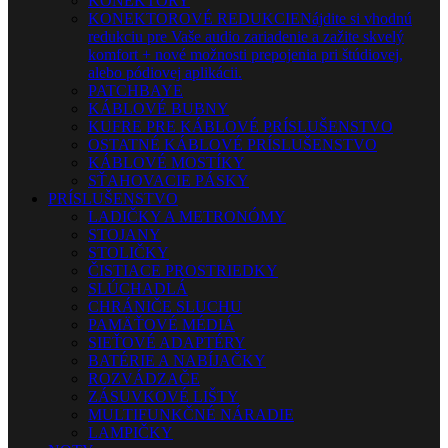
KONEKTORY
KONEKTOROVÉ REDUKCIE
Nájdite si vhodnú
redukciu pre Vaše audio zariadenie a zažite skvelý
komfort + nové možnosti prepojenia pri štúdiovej,
alebo pódiovej aplikácii.
PATCHBAYE
KÁBLOVÉ BUBNY
KUFRE PRE KÁBLOVÉ PRÍSLUŠENSTVO
OSTATNÉ KÁBLOVÉ PRÍSLUŠENSTVO
KÁBLOVÉ MOSTÍKY
SŤAHOVACIE PÁSKY
PRÍSLUŠENSTVO
LADIČKY A METRONÓMY
STOJANY
STOLIČKY
ČISTIACE PROSTRIEDKY
SLÚCHADLÁ
CHRÁNIČE SLUCHU
PAMÄŤOVÉ MÉDIÁ
SIEŤOVÉ ADAPTÉRY
BATÉRIE A NABÍJAČKY
ROZVÁDZAČE
ZÁSUVKOVÉ LIŠTY
MULTIFUNKČNÉ NÁRADIE
LAMPIČKY