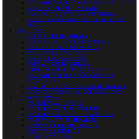
NÁHRADNÉ DIELY A SÚČIASTKY NA GITARY
GITAROVÝ SERVIS – NÁRADIE
BEZDRÔTOVÉ SYSTÉMY PRE GITARY
GITAROVÉ UČEBNICE, ŠKOLY, SPEVNÍKY,
DVD
BASGITARY
ELEKTRICKÉ BASGITARY
ELEKTRO AKUSTICKÉ BASGITARY
BASGITAROVÉ ZOSILŇOVAČE
STRUNY PRE BASGITARY
EFEKTY PRE BASGITARY
SNÍMAČE PRE BASGITARY
PRÍSLUŠENSTVO PRE BASGITARY
NÁHRADNÉ DIELY A SÚČIASTKY NA
BASGITARY
BEZDRÔTOVÉ SYSTÉMY PRE BASGITARY
BASGITAROVÉ ŠKOLY, UČEBNICE, DVD
GITAROVÝ TUNING
NÁLEPKY NA HMATNÍK
NÁLEPKY NA TELO NÁSTROJA
NÁLEPKY NA HLAVU – HEADSTOCK
NOTOVÁ MAPA NA HMATNÍK
LEMOVANIE GITARY, ROZETY
MOTÍVY NA SNÍMAČE
CUSTOM VÝROBA