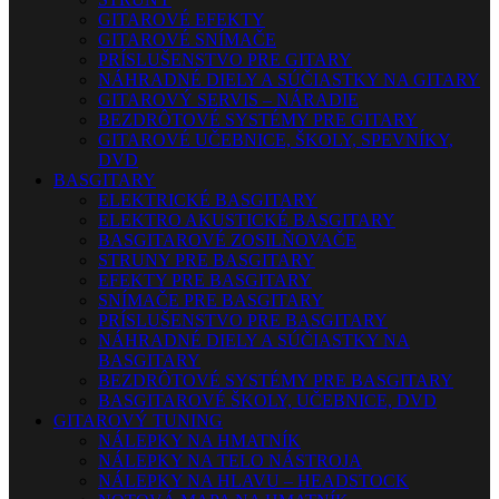
GITAROVÉ EFEKTY
GITAROVÉ SNÍMAČE
PRÍSLUŠENSTVO PRE GITARY
NÁHRADNÉ DIELY A SÚČIASTKY NA GITARY
GITAROVÝ SERVIS – NÁRADIE
BEZDRÔTOVÉ SYSTÉMY PRE GITARY
GITAROVÉ UČEBNICE, ŠKOLY, SPEVNÍKY,
DVD
BASGITARY
ELEKTRICKÉ BASGITARY
ELEKTRO AKUSTICKÉ BASGITARY
BASGITAROVÉ ZOSILŇOVAČE
STRUNY PRE BASGITARY
EFEKTY PRE BASGITARY
SNÍMAČE PRE BASGITARY
PRÍSLUŠENSTVO PRE BASGITARY
NÁHRADNÉ DIELY A SÚČIASTKY NA
BASGITARY
BEZDRÔTOVÉ SYSTÉMY PRE BASGITARY
BASGITAROVÉ ŠKOLY, UČEBNICE, DVD
GITAROVÝ TUNING
NÁLEPKY NA HMATNÍK
NÁLEPKY NA TELO NÁSTROJA
NÁLEPKY NA HLAVU – HEADSTOCK