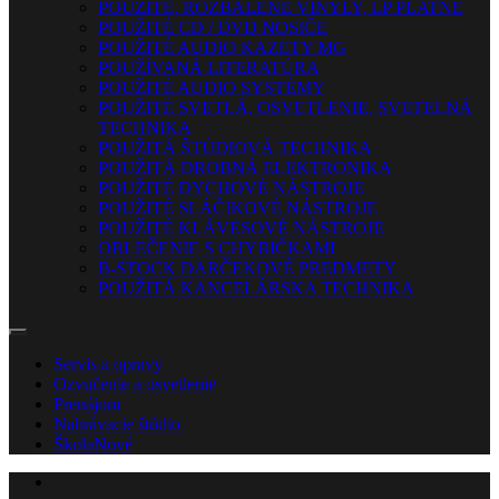
POUŽITÉ, ROZBALENÉ VINYLY, LP PLATNE
POUŽITÉ CD / DVD NOSIČE
POUŽITÉ AUDIO KAZETY MG
POUŽÍVANÁ LITERATÚRA
POUŽITÉ AUDIO SYSTÉMY
POUŽITÉ SVETLÁ, OSVETLENIE, SVETELNÁ
TECHNIKA
POUŽITÁ ŠTÚDIOVÁ TECHNIKA
POUŽITÁ DROBNÁ ELEKTRONIKA
POUŽITÉ DYCHOVÉ NÁSTROJE
POUŽITÉ SLÁČIKOVÉ NÁSTROJE
POUŽITÉ KLÁVESOVÉ NÁSTROJE
OBLEČENIE S CHYBIČKAMI
B-STOCK DARČEKOVÉ PREDMETY
POUŽITÁ KANCELÁRSKA TECHNIKA
Servis a opravy
Ozvučenie a osvetlenie
Prenájom
Nahrávacie štúdio
Škola
Nové