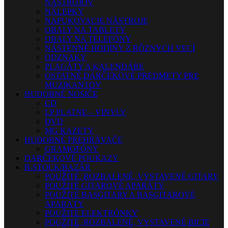
NÁSTROJOV
NÁLEPKY
NAFUKOVACIE NÁSTROJE
OBALY NA TABLETY
OBALY NA TELEFÓNY
NÁSTENNÉ HODINY Z RÔZNYCH VECÍ
ODZNAKY
PLAGÁTY A KALENDÁRE
OSTATNÉ DARČEKOVÉ PREDMETY PRE
MUZIKANTOV
HUDOBNÉ NOSIČE
CD
LP PLATNE – VINYLY
DVD
MG KAZETY
HUDOBNÉ PREHRÁVAČE
GRAMOFÓNY
DARČEKOVÉ POUKAZY
B-STOCK/BAZÁR
POUŽITÉ, ROZBALENÉ, VYSTAVENÉ GITARY
POUŽITÉ GITAROVÉ APARÁTY
POUŽITÉ BASGITARY A BASGITAROVÉ
APARÁTY
POUŽITÉ ELEKTRÓNKY
POUŽITÉ, ROZBALENÉ, VYSTAVENÉ BICIE