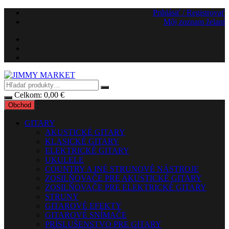
Preskočiť
Prihlásiť / Registrovať
na
Môj zoznam želaní
obsah
Celkom:
0,00
€
Obchod
GITARY
AKUSTICKÉ GITARY
KLASICKÉ GITARY
ELEKTRICKÉ GITARY
UKULELE
COUNTRY A INÉ STRUNOVÉ NÁSTROJE
ZOSILŇOVAČE PRE AKUSTICKÉ GITARY
ZOSILŇOVAČE PRE ELEKTRICKÉ GITARY
STRUNY
GITAROVÉ EFEKTY
GITAROVÉ SNÍMAČE
PRÍSLUŠENSTVO PRE GITARY