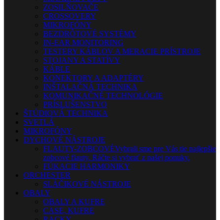
ZOSILŇOVAČE
CROSSOVERY
MIKROFÓNY
BEZDRÔTOVÉ SYSTÉMY
IN-EAR MONITORING
TESTERY KÁBLOV A MERACIE PRÍSTROJE
STOJANY A STATÍVY
KÁBLE
KONEKTORY A ADAPTÉRY
INŠTALAČNÁ TECHNIKA
KOMUNIKAČNÉ TECHNOLÓGIE
PRÍSLUŠENSTVO
ŠTÚDIOVÁ TECHNIKA
SVETLÁ
MIKROFÓNY
DYCHOVÉ NÁSTROJE
FLAUTY-ZOBCOVÉ
Vybrali sme pre Vás tie najlepšie
zobcové flauty. Ráčte si vybrať z našej ponuky.
FÚKACIE HARMONIKY
ORCHESTER
SLÁČIKOVÉ NÁSTROJE
OBALY
OBALY A KUFRE
CASE, KUFRE
RACKY