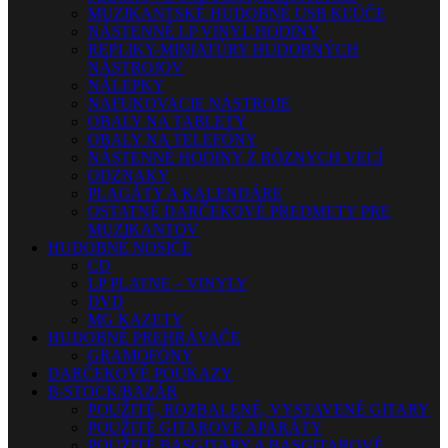
MUZIKANTSKÉ HUDOBNÉ USB KĽÚČE
NÁSTENNÉ LP VINYL HODINY
REPLIKY-MINIATÚRY HUDOBNÝCH
NÁSTROJOV
NÁLEPKY
NAFUKOVACIE NÁSTROJE
OBALY NA TABLETY
OBALY NA TELEFÓNY
NÁSTENNÉ HODINY Z RÔZNYCH VECÍ
ODZNAKY
PLAGÁTY A KALENDÁRE
OSTATNÉ DARČEKOVÉ PREDMETY PRE
MUZIKANTOV
HUDOBNÉ NOSIČE
CD
LP PLATNE – VINYLY
DVD
MG KAZETY
HUDOBNÉ PREHRÁVAČE
GRAMOFÓNY
DARČEKOVÉ POUKAZY
B-STOCK/BAZÁR
POUŽITÉ, ROZBALENÉ, VYSTAVENÉ GITARY
POUŽITÉ GITAROVÉ APARÁTY
POUŽITÉ BASGITARY A BASGITAROVÉ