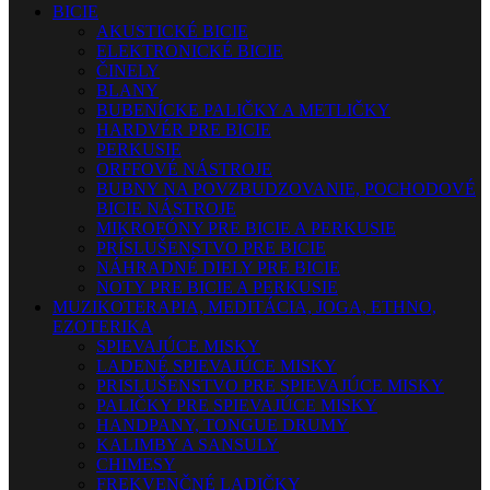
BICIE
AKUSTICKÉ BICIE
ELEKTRONICKÉ BICIE
ČINELY
BLANY
BUBENÍCKE PALIČKY A METLIČKY
HARDVÉR PRE BICIE
PERKUSIE
ORFFOVÉ NÁSTROJE
BUBNY NA POVZBUDZOVANIE, POCHODOVÉ
BICIE NÁSTROJE
MIKROFÓNY PRE BICIE A PERKUSIE
PRÍSLUŠENSTVO PRE BICIE
NÁHRADNÉ DIELY PRE BICIE
NOTY PRE BICIE A PERKUSIE
MUZIKOTERAPIA, MEDITÁCIA, JOGA, ETHNO,
EZOTERIKA
SPIEVAJÚCE MISKY
LADENÉ SPIEVAJÚCE MISKY
PRISLUŠENSTVO PRE SPIEVAJÚCE MISKY
PALIČKY PRE SPIEVAJÚCE MISKY
HANDPANY, TONGUE DRUMY
KALIMBY A SANSULY
CHIMESY
FREKVENČNÉ LADIČKY