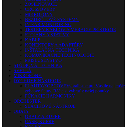
ZOSILŇOVAČE
CROSSOVERY
MIKROFÓNY
BEZDRÔTOVÉ SYSTÉMY
IN-EAR MONITORING
TESTERY KÁBLOV A MERACIE PRÍSTROJE
STOJANY A STATÍVY
KÁBLE
KONEKTORY A ADAPTÉRY
INŠTALAČNÁ TECHNIKA
KOMUNIKAČNÉ TECHNOLÓGIE
PRÍSLUŠENSTVO
ŠTÚDIOVÁ TECHNIKA
SVETLÁ
MIKROFÓNY
DYCHOVÉ NÁSTROJE
FLAUTY-ZOBCOVÉ
Vybrali sme pre Vás tie najlepšie
zobcové flauty. Ráčte si vybrať z našej ponuky.
FÚKACIE HARMONIKY
ORCHESTER
SLÁČIKOVÉ NÁSTROJE
OBALY
OBALY A KUFRE
CASE, KUFRE
RACKY