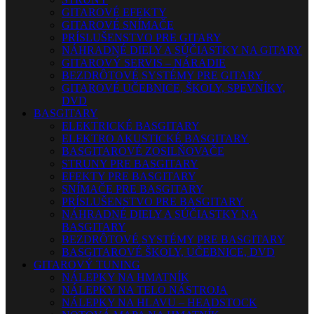
GITAROVÉ EFEKTY
GITAROVÉ SNÍMAČE
PRÍSLUŠENSTVO PRE GITARY
NÁHRADNÉ DIELY A SÚČIASTKY NA GITARY
GITAROVÝ SERVIS – NÁRADIE
BEZDRÔTOVÉ SYSTÉMY PRE GITARY
GITAROVÉ UČEBNICE, ŠKOLY, SPEVNÍKY,
DVD
BASGITARY
ELEKTRICKÉ BASGITARY
ELEKTRO AKUSTICKÉ BASGITARY
BASGITAROVÉ ZOSILŇOVAČE
STRUNY PRE BASGITARY
EFEKTY PRE BASGITARY
SNÍMAČE PRE BASGITARY
PRÍSLUŠENSTVO PRE BASGITARY
NÁHRADNÉ DIELY A SÚČIASTKY NA
BASGITARY
BEZDRÔTOVÉ SYSTÉMY PRE BASGITARY
BASGITAROVÉ ŠKOLY, UČEBNICE, DVD
GITAROVÝ TUNING
NÁLEPKY NA HMATNÍK
NÁLEPKY NA TELO NÁSTROJA
NÁLEPKY NA HLAVU – HEADSTOCK