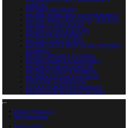
APARÁTY
POUŽITÉ ELEKTRÓNKY
POUŽITÉ, ROZBALENÉ, VYSTAVENÉ BICIE
POUŽITÉ, ROZBALENÉ VINYLY, LP PLATNE
POUŽITÉ CD / DVD NOSIČE
POUŽITÉ AUDIO KAZETY MG
POUŽÍVANÁ LITERATÚRA
POUŽITÉ AUDIO SYSTÉMY
POUŽITÉ SVETLÁ, OSVETLENIE, SVETELNÁ
TECHNIKA
POUŽITÁ ŠTÚDIOVÁ TECHNIKA
POUŽITÁ DROBNÁ ELEKTRONIKA
POUŽITÉ DYCHOVÉ NÁSTROJE
POUŽITÉ SLÁČIKOVÉ NÁSTROJE
POUŽITÉ KLÁVESOVÉ NÁSTROJE
OBLEČENIE S CHYBIČKAMI
B-STOCK DARČEKOVÉ PREDMETY
POUŽITÁ KANCELÁRSKA TECHNIKA
Prihlásiť / Registrovať
Môj zoznam želaní
Servis a opravy