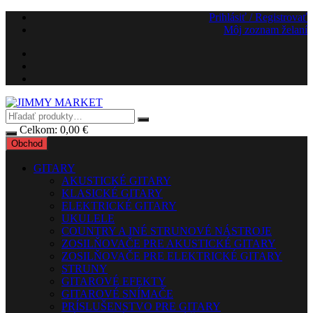
Preskočiť
Prihlásiť / Registrovať
na
Môj zoznam želaní
obsah
Celkom:
0,00
€
Obchod
GITARY
AKUSTICKÉ GITARY
KLASICKÉ GITARY
ELEKTRICKÉ GITARY
UKULELE
COUNTRY A INÉ STRUNOVÉ NÁSTROJE
ZOSILŇOVAČE PRE AKUSTICKÉ GITARY
ZOSILŇOVAČE PRE ELEKTRICKÉ GITARY
STRUNY
GITAROVÉ EFEKTY
GITAROVÉ SNÍMAČE
PRÍSLUŠENSTVO PRE GITARY