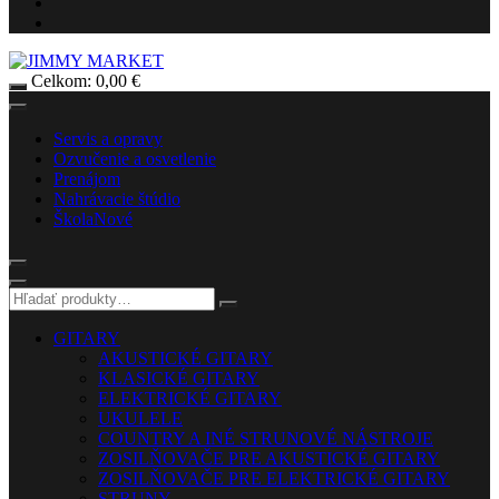
Celkom:
0,00
€
Servis a opravy
Ozvučenie a osvetlenie
Prenájom
Nahrávacie štúdio
Škola
Nové
GITARY
AKUSTICKÉ GITARY
KLASICKÉ GITARY
ELEKTRICKÉ GITARY
UKULELE
COUNTRY A INÉ STRUNOVÉ NÁSTROJE
ZOSILŇOVAČE PRE AKUSTICKÉ GITARY
ZOSILŇOVAČE PRE ELEKTRICKÉ GITARY
STRUNY