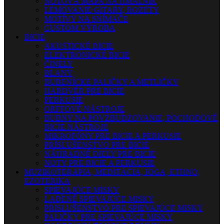
NOTOVÁ MAPA NA HMATNÍK
LEMOVANIE GITARY, ROZETY
MOTÍVY NA SNÍMAČE
CUSTOM VÝROBA
BICIE
AKUSTICKÉ BICIE
ELEKTRONICKÉ BICIE
ČINELY
BLANY
BUBENÍCKE PALIČKY A METLIČKY
HARDVÉR PRE BICIE
PERKUSIE
ORFFOVÉ NÁSTROJE
BUBNY NA POVZBUDZOVANIE, POCHODOVÉ
BICIE NÁSTROJE
MIKROFÓNY PRE BICIE A PERKUSIE
PRÍSLUŠENSTVO PRE BICIE
NÁHRADNÉ DIELY PRE BICIE
NOTY PRE BICIE A PERKUSIE
MUZIKOTERAPIA, MEDITÁCIA, JOGA, ETHNO,
EZOTERIKA
SPIEVAJÚCE MISKY
LADENÉ SPIEVAJÚCE MISKY
PRISLUŠENSTVO PRE SPIEVAJÚCE MISKY
PALIČKY PRE SPIEVAJÚCE MISKY