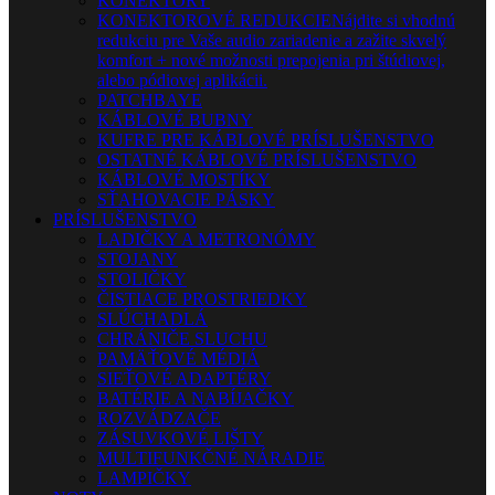
KONEKTORY
KONEKTOROVÉ REDUKCIE
Nájdite si vhodnú
redukciu pre Vaše audio zariadenie a zažite skvelý
komfort + nové možnosti prepojenia pri štúdiovej,
alebo pódiovej aplikácii.
PATCHBAYE
KÁBLOVÉ BUBNY
KUFRE PRE KÁBLOVÉ PRÍSLUŠENSTVO
OSTATNÉ KÁBLOVÉ PRÍSLUŠENSTVO
KÁBLOVÉ MOSTÍKY
SŤAHOVACIE PÁSKY
PRÍSLUŠENSTVO
LADIČKY A METRONÓMY
STOJANY
STOLIČKY
ČISTIACE PROSTRIEDKY
SLÚCHADLÁ
CHRÁNIČE SLUCHU
PAMÄŤOVÉ MÉDIÁ
SIEŤOVÉ ADAPTÉRY
BATÉRIE A NABÍJAČKY
ROZVÁDZAČE
ZÁSUVKOVÉ LIŠTY
MULTIFUNKČNÉ NÁRADIE
LAMPIČKY