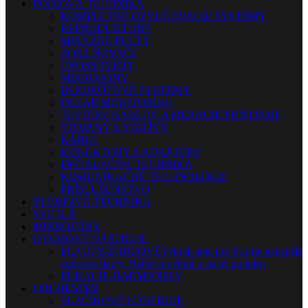
PÓDIOVÁ TECHNIKA
KOMPLETNÉ OZVUČOVACIE SYSTÉMY
REPRODUKTORY
MIXÁŽNE PULTY
ZOSILŇOVAČE
CROSSOVERY
MIKROFÓNY
BEZDRÔTOVÉ SYSTÉMY
IN-EAR MONITORING
TESTERY KÁBLOV A MERACIE PRÍSTROJE
STOJANY A STATÍVY
KÁBLE
KONEKTORY A ADAPTÉRY
INŠTALAČNÁ TECHNIKA
KOMUNIKAČNÉ TECHNOLÓGIE
PRÍSLUŠENSTVO
ŠTÚDIOVÁ TECHNIKA
SVETLÁ
MIKROFÓNY
DYCHOVÉ NÁSTROJE
FLAUTY-ZOBCOVÉ
Vybrali sme pre Vás tie najlepšie
zobcové flauty. Ráčte si vybrať z našej ponuky.
FÚKACIE HARMONIKY
ORCHESTER
SLÁČIKOVÉ NÁSTROJE