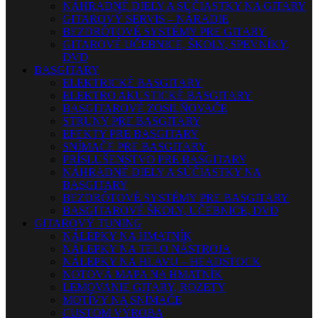
NÁHRADNÉ DIELY A SÚČIASTKY NA GITARY
GITAROVÝ SERVIS – NÁRADIE
BEZDRÔTOVÉ SYSTÉMY PRE GITARY
GITAROVÉ UČEBNICE, ŠKOLY, SPEVNÍKY,
DVD
BASGITARY
ELEKTRICKÉ BASGITARY
ELEKTRO AKUSTICKÉ BASGITARY
BASGITAROVÉ ZOSILŇOVAČE
STRUNY PRE BASGITARY
EFEKTY PRE BASGITARY
SNÍMAČE PRE BASGITARY
PRÍSLUŠENSTVO PRE BASGITARY
NÁHRADNÉ DIELY A SÚČIASTKY NA
BASGITARY
BEZDRÔTOVÉ SYSTÉMY PRE BASGITARY
BASGITAROVÉ ŠKOLY, UČEBNICE, DVD
GITAROVÝ TUNING
NÁLEPKY NA HMATNÍK
NÁLEPKY NA TELO NÁSTROJA
NÁLEPKY NA HLAVU – HEADSTOCK
NOTOVÁ MAPA NA HMATNÍK
LEMOVANIE GITARY, ROZETY
MOTÍVY NA SNÍMAČE
CUSTOM VÝROBA