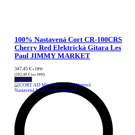
100% Nastavená Cort CR-100CRS
Cherry Red Elektrická Gitara Les
Paul JIMMY MARKET
347,45
€
s DPH
(
282,48
€
)
bez DPH
Viac info