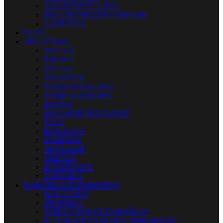
ZÁSUVKOVÉ LIŠTY
MULTIFUNKČNÉ NÁRADIE
LAMPIČKY
NOTY
OBLEČENIE
TRIČKÁ
MIKINY
TIELKA
ŠILTOVKY
ŠATKY NA HLAVU
TAŠKY A BATOHY
MASKY
DOČASNÉ TETOVANIE
ŠÁLY
RUKAVICE
HODINKY
OKULIARE
OPASKY
PEŇAŽENKY
TOPÁNKY
DARČEKOVÉ PREDMETY
KĽÚČENKY
HRNČEKY
ŠPERKY PRE HUDOBNÍKOV
PLECHOVÉ TABUĽKY, DEKORÁCIE