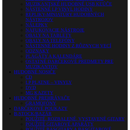
MUZIKANTSKÉ HUDOBNÉ USB KĽÚČE
NÁSTENNÉ LP VINYL HODINY
REPLIKY-MINIATÚRY HUDOBNÝCH
NÁSTROJOV
NÁLEPKY
NAFUKOVACIE NÁSTROJE
OBALY NA TABLETY
OBALY NA TELEFÓNY
NÁSTENNÉ HODINY Z RÔZNYCH VECÍ
ODZNAKY
PLAGÁTY A KALENDÁRE
OSTATNÉ DARČEKOVÉ PREDMETY PRE
MUZIKANTOV
HUDOBNÉ NOSIČE
CD
LP PLATNE – VINYLY
DVD
MG KAZETY
HUDOBNÉ PREHRÁVAČE
GRAMOFÓNY
DARČEKOVÉ POUKAZY
B-STOCK/BAZÁR
POUŽITÉ, ROZBALENÉ, VYSTAVENÉ GITARY
POUŽITÉ GITAROVÉ APARÁTY
POUŽITÉ BASGITARY A BASGITAROVÉ