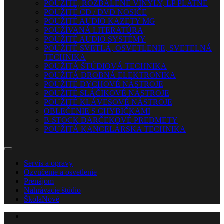
POUŽITÉ, ROZBALENÉ VINYLY, LP PLATNE
POUŽITÉ CD / DVD NOSIČE
POUŽITÉ AUDIO KAZETY MG
POUŽÍVANÁ LITERATÚRA
POUŽITÉ AUDIO SYSTÉMY
POUŽITÉ SVETLÁ, OSVETLENIE, SVETELNÁ
TECHNIKA
POUŽITÁ ŠTÚDIOVÁ TECHNIKA
POUŽITÁ DROBNÁ ELEKTRONIKA
POUŽITÉ DYCHOVÉ NÁSTROJE
POUŽITÉ SLÁČIKOVÉ NÁSTROJE
POUŽITÉ KLÁVESOVÉ NÁSTROJE
OBLEČENIE S CHYBIČKAMI
B-STOCK DARČEKOVÉ PREDMETY
POUŽITÁ KANCELÁRSKA TECHNIKA
Servis a opravy
Ozvučenie a osvetlenie
Prenájom
Nahrávacie štúdio
Škola
Nové