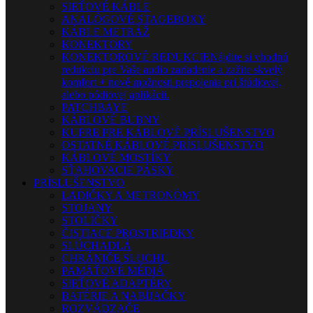
SIEŤOVÉ KÁBLE
ANALÓGOVÉ STAGEBOXY
KÁBLE METRÁŽ
KONEKTORY
KONEKTOROVÉ REDUKCIE
Nájdite si vhodnú
redukciu pre Vaše audio zariadenie a zažite skvelý
komfort + nové možnosti prepojenia pri štúdiovej,
alebo pódiovej aplikácii.
PATCHBAYE
KÁBLOVÉ BUBNY
KUFRE PRE KÁBLOVÉ PRÍSLUŠENSTVO
OSTATNÉ KÁBLOVÉ PRÍSLUŠENSTVO
KÁBLOVÉ MOSTÍKY
SŤAHOVACIE PÁSKY
PRÍSLUŠENSTVO
LADIČKY A METRONÓMY
STOJANY
STOLIČKY
ČISTIACE PROSTRIEDKY
SLÚCHADLÁ
CHRÁNIČE SLUCHU
PAMÄŤOVÉ MÉDIÁ
SIEŤOVÉ ADAPTÉRY
BATÉRIE A NABÍJAČKY
ROZVÁDZAČE