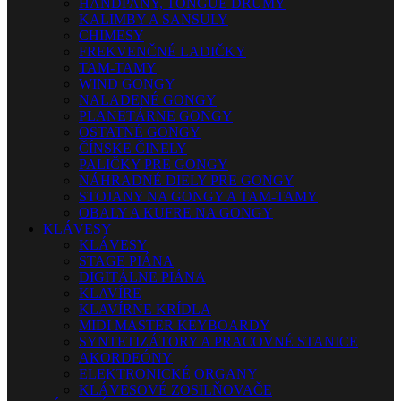
HANDPANY, TONGUE DRUMY
KALIMBY A SANSULY
CHIMESY
FREKVENČNÉ LADIČKY
TAM-TAMY
WIND GONGY
NALADENÉ GONGY
PLANETÁRNE GONGY
OSTATNÉ GONGY
ČÍNSKE ČINELY
PALIČKY PRE GONGY
NÁHRADNÉ DIELY PRE GONGY
STOJANY NA GONGY A TAM-TAMY
OBALY A KUFRE NA GONGY
KLÁVESY
KLÁVESY
STAGE PIÁNA
DIGITÁLNE PIÁNA
KLAVÍRE
KLAVÍRNE KRÍDLA
MIDI MASTER KEYBOARDY
SYNTETIZÁTORY A PRACOVNÉ STANICE
AKORDEÓNY
ELEKTRONICKÉ ORGANY
KLÁVESOVÉ ZOSILŇOVAČE