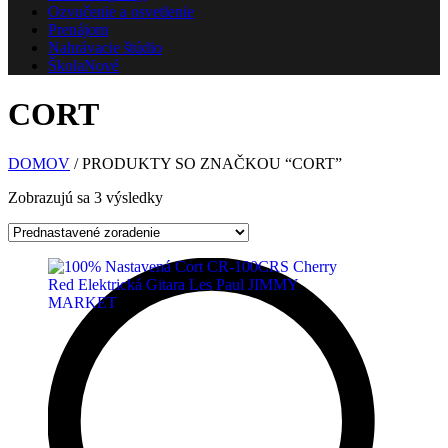
Ozvučenie a osvetlenie
Prenájom
Nahrávacie štúdio
Škola
Nové
CORT
DOMOV
/ PRODUKTY SO ZNAČKOU “CORT”
Zobrazujú sa 3 výsledky