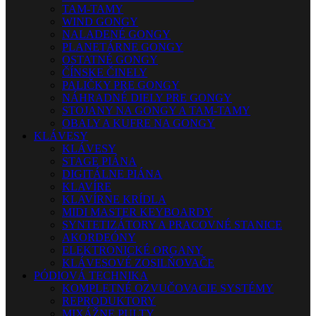
TAM-TAMY
WIND GONGY
NALADENÉ GONGY
PLANETÁRNE GONGY
OSTATNÉ GONGY
ČÍNSKE ČINELY
PALIČKY PRE GONGY
NÁHRADNÉ DIELY PRE GONGY
STOJANY NA GONGY A TAM-TAMY
OBALY A KUFRE NA GONGY
KLÁVESY
KLÁVESY
STAGE PIÁNA
DIGITÁLNE PIÁNA
KLAVÍRE
KLAVÍRNE KRÍDLA
MIDI MASTER KEYBOARDY
SYNTETIZÁTORY A PRACOVNÉ STANICE
AKORDEÓNY
ELEKTRONICKÉ ORGANY
KLÁVESOVÉ ZOSILŇOVAČE
PÓDIOVÁ TECHNIKA
KOMPLETNÉ OZVUČOVACIE SYSTÉMY
REPRODUKTORY
MIXÁŽNE PULTY