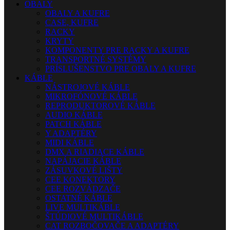
OBALY
OBALY A KUFRE
CASE, KUFRE
RACKY
KRYTY
KOMPONENTY PRE RACKY A KUFRE
TRANSPORTNÉ SYSTÉMY
PRÍSLUŠENSTVO PRE OBALY A KUFRE
KÁBLE
NÁSTROJOVÉ KÁBLE
MIKROFÓNOVÉ KÁBLE
REPRODUKTOROVÉ KÁBLE
AUDIO KÁBLE
PATCH KÁBLE
Y ADAPTÉRY
MIDI KÁBLE
DMX A RIADIACE KÁBLE
NAPÁJACIE KÁBLE
ZÁSUVKOVÉ LIŠTY
CEE KONEKTORY
CEE ROZVÁDZAČE
OSTATNÉ KÁBLE
LIVE MULTIKÁBLE
ŠTÚDIOVÉ MULTIKÁBLE
CAT ROZBOČOVAČE A ADAPTÉRY