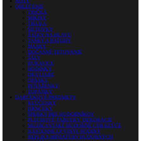
NOTY
OBLEČENIE
TRIČKÁ
MIKINY
TIELKA
ŠILTOVKY
ŠATKY NA HLAVU
TAŠKY A BATOHY
MASKY
DOČASNÉ TETOVANIE
ŠÁLY
RUKAVICE
HODINKY
OKULIARE
OPASKY
PEŇAŽENKY
TOPÁNKY
DARČEKOVÉ PREDMETY
KĽÚČENKY
HRNČEKY
ŠPERKY PRE HUDOBNÍKOV
PLECHOVÉ TABUĽKY, DEKORÁCIE
MUZIKANTSKÉ HUDOBNÉ USB KĽÚČE
NÁSTENNÉ LP VINYL HODINY
REPLIKY-MINIATÚRY HUDOBNÝCH