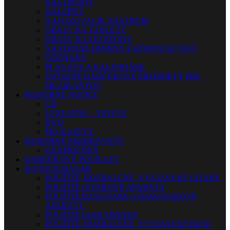
NÁSTROJOV
NÁLEPKY
NAFUKOVACIE NÁSTROJE
OBALY NA TABLETY
OBALY NA TELEFÓNY
NÁSTENNÉ HODINY Z RÔZNYCH VECÍ
ODZNAKY
PLAGÁTY A KALENDÁRE
OSTATNÉ DARČEKOVÉ PREDMETY PRE
MUZIKANTOV
HUDOBNÉ NOSIČE
CD
LP PLATNE – VINYLY
DVD
MG KAZETY
HUDOBNÉ PREHRÁVAČE
GRAMOFÓNY
DARČEKOVÉ POUKAZY
B-STOCK/BAZÁR
POUŽITÉ, ROZBALENÉ, VYSTAVENÉ GITARY
POUŽITÉ GITAROVÉ APARÁTY
POUŽITÉ BASGITARY A BASGITAROVÉ
APARÁTY
POUŽITÉ ELEKTRÓNKY
POUŽITÉ, ROZBALENÉ, VYSTAVENÉ BICIE