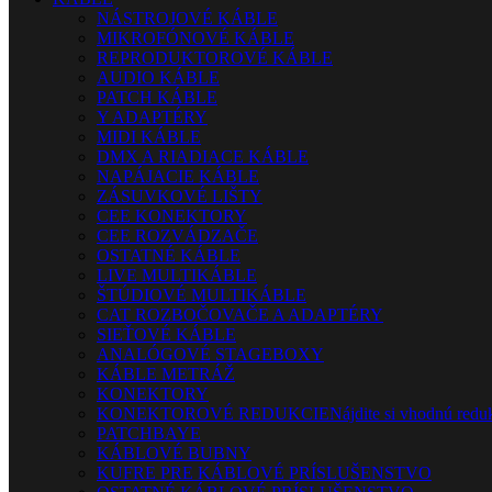
NÁSTROJOVÉ KÁBLE
MIKROFÓNOVÉ KÁBLE
REPRODUKTOROVÉ KÁBLE
AUDIO KÁBLE
PATCH KÁBLE
Y ADAPTÉRY
MIDI KÁBLE
DMX A RIADIACE KÁBLE
NAPÁJACIE KÁBLE
ZÁSUVKOVÉ LIŠTY
CEE KONEKTORY
CEE ROZVÁDZAČE
OSTATNÉ KÁBLE
LIVE MULTIKÁBLE
ŠTÚDIOVÉ MULTIKÁBLE
CAT ROZBOČOVAČE A ADAPTÉRY
SIEŤOVÉ KÁBLE
ANALÓGOVÉ STAGEBOXY
KÁBLE METRÁŽ
KONEKTORY
KONEKTOROVÉ REDUKCIE
Nájdite si vhodnú reduk
PATCHBAYE
KÁBLOVÉ BUBNY
KUFRE PRE KÁBLOVÉ PRÍSLUŠENSTVO