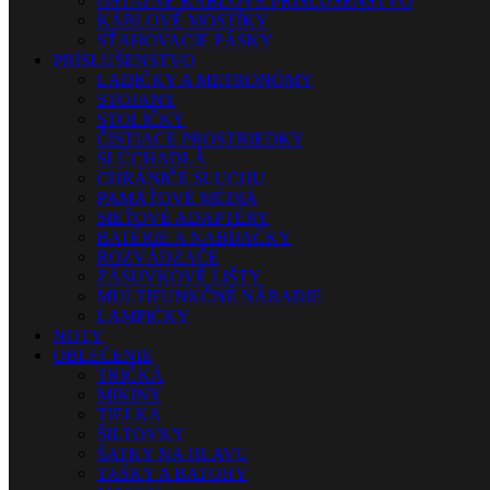
OSTATNÉ KÁBLOVÉ PRÍSLUŠENSTVO
KÁBLOVÉ MOSTÍKY
SŤAHOVACIE PÁSKY
PRÍSLUŠENSTVO
LADIČKY A METRONÓMY
STOJANY
STOLIČKY
ČISTIACE PROSTRIEDKY
SLÚCHADLÁ
CHRÁNIČE SLUCHU
PAMÄŤOVÉ MÉDIÁ
SIEŤOVÉ ADAPTÉRY
BATÉRIE A NABÍJAČKY
ROZVÁDZAČE
ZÁSUVKOVÉ LIŠTY
MULTIFUNKČNÉ NÁRADIE
LAMPIČKY
NOTY
OBLEČENIE
TRIČKÁ
MIKINY
TIELKA
ŠILTOVKY
ŠATKY NA HLAVU
TAŠKY A BATOHY