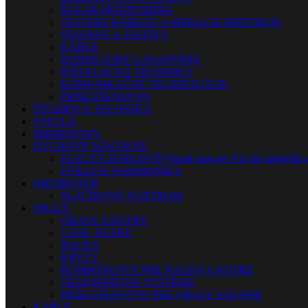
IN-EAR MONITORING
TESTERY KÁBLOV A MERACIE PRÍSTROJE
STOJANY A STATÍVY
KÁBLE
KONEKTORY A ADAPTÉRY
INŠTALAČNÁ TECHNIKA
KOMUNIKAČNÉ TECHNOLÓGIE
PRÍSLUŠENSTVO
ŠTÚDIOVÁ TECHNIKA
SVETLÁ
MIKROFÓNY
DYCHOVÉ NÁSTROJE
FLAUTY-ZOBCOVÉ
Vybrali sme pre Vás tie najlepšie 
FÚKACIE HARMONIKY
ORCHESTER
SLÁČIKOVÉ NÁSTROJE
OBALY
OBALY A KUFRE
CASE, KUFRE
RACKY
KRYTY
KOMPONENTY PRE RACKY A KUFRE
TRANSPORTNÉ SYSTÉMY
PRÍSLUŠENSTVO PRE OBALY A KUFRE
KÁBLE