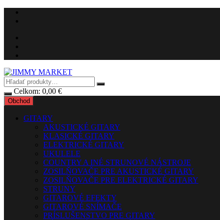
Preskočiť
na
obsah
Celkom:
0,00
€
Obchod
GITARY
AKUSTICKÉ GITARY
KLASICKÉ GITARY
ELEKTRICKÉ GITARY
UKULELE
COUNTRY A INÉ STRUNOVÉ NÁSTROJE
ZOSILŇOVAČE PRE AKUSTICKÉ GITARY
ZOSILŇOVAČE PRE ELEKTRICKÉ GITARY
STRUNY
GITAROVÉ EFEKTY
GITAROVÉ SNÍMAČE
PRÍSLUŠENSTVO PRE GITARY