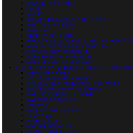
ELEKTRONICKÉ BICIE
ČINELY
BLANY
BUBENÍCKE PALIČKY A METLIČKY
HARDVÉR PRE BICIE
PERKUSIE
ORFFOVÉ NÁSTROJE
BUBNY NA POVZBUDZOVANIE, POCHODOVÉ B
MIKROFÓNY PRE BICIE A PERKUSIE
PRÍSLUŠENSTVO PRE BICIE
NÁHRADNÉ DIELY PRE BICIE
NOTY PRE BICIE A PERKUSIE
MUZIKOTERAPIA, MEDITÁCIA, JOGA, ETHNO, EZO
SPIEVAJÚCE MISKY
LADENÉ SPIEVAJÚCE MISKY
PRISLUŠENSTVO PRE SPIEVAJÚCE MISKY
PALIČKY PRE SPIEVAJÚCE MISKY
HANDPANY, TONGUE DRUMY
KALIMBY A SANSULY
CHIMESY
FREKVENČNÉ LADIČKY
TAM-TAMY
WIND GONGY
NALADENÉ GONGY
PLANETÁRNE GONGY