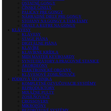
OSTATNÉ GONGY
ČÍNSKE ČINELY
PALIČKY PRE GONGY
NÁHRADNÉ DIELY PRE GONGY
STOJANY NA GONGY A TAM-TAMY
OBALY A KUFRE NA GONGY
KLÁVESY
KLÁVESY
STAGE PIÁNA
DIGITÁLNE PIÁNA
KLAVÍRE
KLAVÍRNE KRÍDLA
MIDI MASTER KEYBOARDY
SYNTETIZÁTORY A PRACOVNÉ STANICE
AKORDEÓNY
ELEKTRONICKÉ ORGANY
KLÁVESOVÉ ZOSILŇOVAČE
PÓDIOVÁ TECHNIKA
KOMPLETNÉ OZVUČOVACIE SYSTÉMY
REPRODUKTORY
MIXÁŽNE PULTY
ZOSILŇOVAČE
CROSSOVERY
MIKROFÓNY
BEZDRÔTOVÉ SYSTÉMY