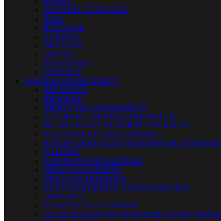
MASKY
DOČASNÉ TETOVANIE
ŠÁLY
RUKAVICE
HODINKY
OKULIARE
OPASKY
PEŇAŽENKY
TOPÁNKY
DARČEKOVÉ PREDMETY
KĽÚČENKY
HRNČEKY
ŠPERKY PRE HUDOBNÍKOV
PLECHOVÉ TABUĽKY, DEKORÁCIE
MUZIKANTSKÉ HUDOBNÉ USB KĽÚČE
NÁSTENNÉ LP VINYL HODINY
REPLIKY-MINIATÚRY HUDOBNÝCH NÁSTROJ
NÁLEPKY
NAFUKOVACIE NÁSTROJE
OBALY NA TABLETY
OBALY NA TELEFÓNY
NÁSTENNÉ HODINY Z RÔZNYCH VECÍ
ODZNAKY
PLAGÁTY A KALENDÁRE
OSTATNÉ DARČEKOVÉ PREDMETY PRE MUZI