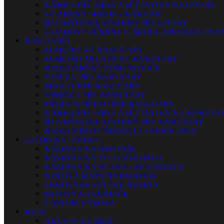
NÁHRADNÉ DIELY A SÚČIASTKY NA GITARY
GITAROVÝ SERVIS – NÁRADIE
BEZDRÔTOVÉ SYSTÉMY PRE GITARY
GITAROVÉ UČEBNICE, ŠKOLY, SPEVNÍKY, DVD
BASGITARY
ELEKTRICKÉ BASGITARY
ELEKTRO AKUSTICKÉ BASGITARY
BASGITAROVÉ ZOSILŇOVAČE
STRUNY PRE BASGITARY
EFEKTY PRE BASGITARY
SNÍMAČE PRE BASGITARY
PRÍSLUŠENSTVO PRE BASGITARY
NÁHRADNÉ DIELY A SÚČIASTKY NA BASGITA
BEZDRÔTOVÉ SYSTÉMY PRE BASGITARY
BASGITAROVÉ ŠKOLY, UČEBNICE, DVD
GITAROVÝ TUNING
NÁLEPKY NA HMATNÍK
NÁLEPKY NA TELO NÁSTROJA
NÁLEPKY NA HLAVU – HEADSTOCK
NOTOVÁ MAPA NA HMATNÍK
LEMOVANIE GITARY, ROZETY
MOTÍVY NA SNÍMAČE
CUSTOM VÝROBA
BICIE
AKUSTICKÉ BICIE