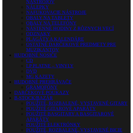
NÁSTROJOV
NÁLEPKY
NAFUKOVACIE NÁSTROJE
OBALY NA TABLETY
OBALY NA TELEFÓNY
NÁSTENNÉ HODINY Z RÔZNYCH VECÍ
ODZNAKY
PLAGÁTY A KALENDÁRE
OSTATNÉ DARČEKOVÉ PREDMETY PRE
MUZIKANTOV
HUDOBNÉ NOSIČE
CD
LP PLATNE – VINYLY
DVD
MG KAZETY
HUDOBNÉ PREHRÁVAČE
GRAMOFÓNY
DARČEKOVÉ POUKAZY
B-STOCK/BAZÁR
POUŽITÉ, ROZBALENÉ, VYSTAVENÉ GITARY
POUŽITÉ GITAROVÉ APARÁTY
POUŽITÉ BASGITARY A BASGITAROVÉ
APARÁTY
POUŽITÉ ELEKTRÓNKY
POUŽITÉ, ROZBALENÉ, VYSTAVENÉ BICIE