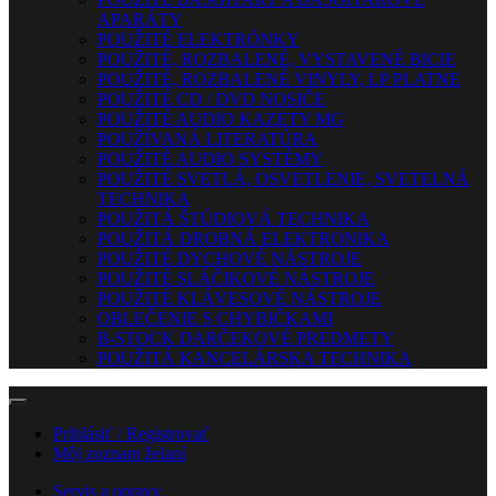
APARÁTY
POUŽITÉ ELEKTRÓNKY
POUŽITÉ, ROZBALENÉ, VYSTAVENÉ BICIE
POUŽITÉ, ROZBALENÉ VINYLY, LP PLATNE
POUŽITÉ CD / DVD NOSIČE
POUŽITÉ AUDIO KAZETY MG
POUŽÍVANÁ LITERATÚRA
POUŽITÉ AUDIO SYSTÉMY
POUŽITÉ SVETLÁ, OSVETLENIE, SVETELNÁ
TECHNIKA
POUŽITÁ ŠTÚDIOVÁ TECHNIKA
POUŽITÁ DROBNÁ ELEKTRONIKA
POUŽITÉ DYCHOVÉ NÁSTROJE
POUŽITÉ SLÁČIKOVÉ NÁSTROJE
POUŽITÉ KLÁVESOVÉ NÁSTROJE
OBLEČENIE S CHYBIČKAMI
B-STOCK DARČEKOVÉ PREDMETY
POUŽITÁ KANCELÁRSKA TECHNIKA
Prihlásiť / Registrovať
Môj zoznam želaní
Servis a opravy