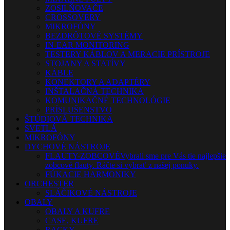
ZOSILŇOVAČE
CROSSOVERY
MIKROFÓNY
BEZDRÔTOVÉ SYSTÉMY
IN-EAR MONITORING
TESTERY KÁBLOV A MERACIE PRÍSTROJE
STOJANY A STATÍVY
KÁBLE
KONEKTORY A ADAPTÉRY
INŠTALAČNÁ TECHNIKA
KOMUNIKAČNÉ TECHNOLÓGIE
PRÍSLUŠENSTVO
ŠTÚDIOVÁ TECHNIKA
SVETLÁ
MIKROFÓNY
DYCHOVÉ NÁSTROJE
FLAUTY-ZOBCOVÉ
Vybrali sme pre Vás tie najlepšie
zobcové flauty. Ráčte si vybrať z našej ponuky.
FÚKACIE HARMONIKY
ORCHESTER
SLÁČIKOVÉ NÁSTROJE
OBALY
OBALY A KUFRE
CASE, KUFRE
RACKY