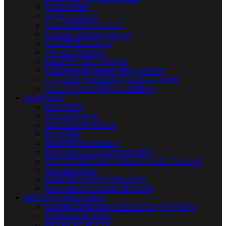
TAM-TAMY
WIND GONGY
NALADENÉ GONGY
PLANETÁRNE GONGY
OSTATNÉ GONGY
ČÍNSKE ČINELY
PALIČKY PRE GONGY
NÁHRADNÉ DIELY PRE GONGY
STOJANY NA GONGY A TAM-TAMY
OBALY A KUFRE NA GONGY
KLÁVESY
KLÁVESY
STAGE PIÁNA
DIGITÁLNE PIÁNA
KLAVÍRE
KLAVÍRNE KRÍDLA
MIDI MASTER KEYBOARDY
SYNTETIZÁTORY A PRACOVNÉ STANICE
AKORDEÓNY
ELEKTRONICKÉ ORGANY
KLÁVESOVÉ ZOSILŇOVAČE
PÓDIOVÁ TECHNIKA
KOMPLETNÉ OZVUČOVACIE SYSTÉMY
REPRODUKTORY
MIXÁŽNE PULTY