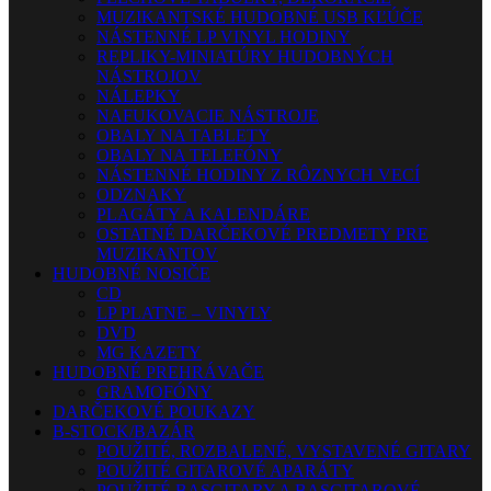
MUZIKANTSKÉ HUDOBNÉ USB KĽÚČE
NÁSTENNÉ LP VINYL HODINY
REPLIKY-MINIATÚRY HUDOBNÝCH
NÁSTROJOV
NÁLEPKY
NAFUKOVACIE NÁSTROJE
OBALY NA TABLETY
OBALY NA TELEFÓNY
NÁSTENNÉ HODINY Z RÔZNYCH VECÍ
ODZNAKY
PLAGÁTY A KALENDÁRE
OSTATNÉ DARČEKOVÉ PREDMETY PRE
MUZIKANTOV
HUDOBNÉ NOSIČE
CD
LP PLATNE – VINYLY
DVD
MG KAZETY
HUDOBNÉ PREHRÁVAČE
GRAMOFÓNY
DARČEKOVÉ POUKAZY
B-STOCK/BAZÁR
POUŽITÉ, ROZBALENÉ, VYSTAVENÉ GITARY
POUŽITÉ GITAROVÉ APARÁTY
POUŽITÉ BASGITARY A BASGITAROVÉ