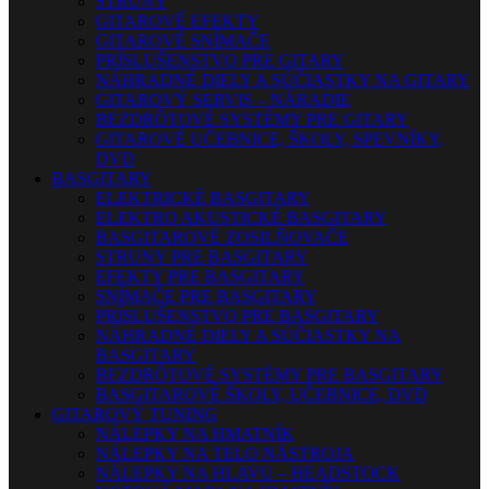
STRUNY
GITAROVÉ EFEKTY
GITAROVÉ SNÍMAČE
PRÍSLUŠENSTVO PRE GITARY
NÁHRADNÉ DIELY A SÚČIASTKY NA GITARY
GITAROVÝ SERVIS – NÁRADIE
BEZDRÔTOVÉ SYSTÉMY PRE GITARY
GITAROVÉ UČEBNICE, ŠKOLY, SPEVNÍKY,
DVD
BASGITARY
ELEKTRICKÉ BASGITARY
ELEKTRO AKUSTICKÉ BASGITARY
BASGITAROVÉ ZOSILŇOVAČE
STRUNY PRE BASGITARY
EFEKTY PRE BASGITARY
SNÍMAČE PRE BASGITARY
PRÍSLUŠENSTVO PRE BASGITARY
NÁHRADNÉ DIELY A SÚČIASTKY NA
BASGITARY
BEZDRÔTOVÉ SYSTÉMY PRE BASGITARY
BASGITAROVÉ ŠKOLY, UČEBNICE, DVD
GITAROVÝ TUNING
NÁLEPKY NA HMATNÍK
NÁLEPKY NA TELO NÁSTROJA
NÁLEPKY NA HLAVU – HEADSTOCK