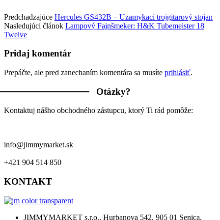
Predchadzajúce
Hercules GS432B – Uzamykací trojgitarový stojan
Nasledujúci článok
Lampový Fajnšmeker: H&K Tubemeister 18
Twelve
Pridaj komentár
Prepáčte, ale pred zanechaním komentára sa musíte
prihlásiť
.
Otázky?
Kontaktuj nášho obchodného zástupcu, ktorý Ti rád pomôže:
info@jimmymarket.sk
+421 904 514 850
KONTAKT
JIMMYMARKET s.r.o., Hurbanova 542, 905 01 Senica,