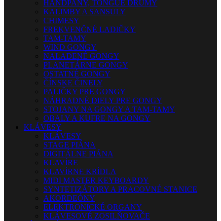
HANDPANY, TONGUE DRUMY
KALIMBY A SANSULY
CHIMESY
FREKVENČNÉ LADIČKY
TAM-TAMY
WIND GONGY
NALADENÉ GONGY
PLANETÁRNE GONGY
OSTATNÉ GONGY
ČÍNSKE ČINELY
PALIČKY PRE GONGY
NÁHRADNÉ DIELY PRE GONGY
STOJANY NA GONGY A TAM-TAMY
OBALY A KUFRE NA GONGY
KLÁVESY
KLÁVESY
STAGE PIÁNA
DIGITÁLNE PIÁNA
KLAVÍRE
KLAVÍRNE KRÍDLA
MIDI MASTER KEYBOARDY
SYNTETIZÁTORY A PRACOVNÉ STANICE
AKORDEÓNY
ELEKTRONICKÉ ORGANY
KLÁVESOVÉ ZOSILŇOVAČE