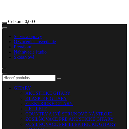
Celkom:
0,00
€
Servis a opravy
Ozvučenie a osvetlenie
Prenájom
Nahrávacie štúdio
Škola
Nové
GITARY
AKUSTICKÉ GITARY
KLASICKÉ GITARY
ELEKTRICKÉ GITARY
UKULELE
COUNTRY A INÉ STRUNOVÉ NÁSTROJE
ZOSILŇOVAČE PRE AKUSTICKÉ GITARY
ZOSILŇOVAČE PRE ELEKTRICKÉ GITARY