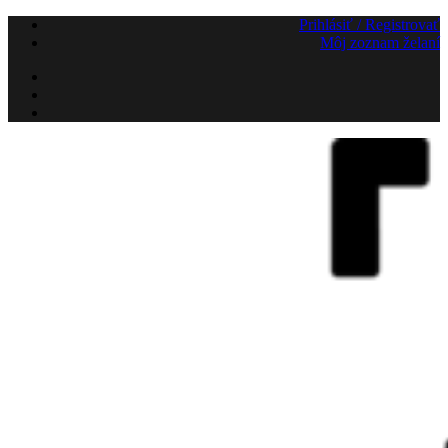
Preskočiť
Prihlásiť / Registrovať
na
Môj zoznam želaní
obsah