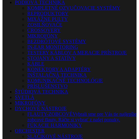
PÓDIOVÁ TECHNIKA
KOMPLETNÉ OZVUČOVACIE SYSTÉMY
REPRODUKTORY
MIXÁŽNE PULTY
ZOSILŇOVAČE
CROSSOVERY
MIKROFÓNY
BEZDRÔTOVÉ SYSTÉMY
IN-EAR MONITORING
TESTERY KÁBLOV A MERACIE PRÍSTROJE
STOJANY A STATÍVY
KÁBLE
KONEKTORY A ADAPTÉRY
INŠTALAČNÁ TECHNIKA
KOMUNIKAČNÉ TECHNOLÓGIE
PRÍSLUŠENSTVO
ŠTÚDIOVÁ TECHNIKA
SVETLÁ
MIKROFÓNY
DYCHOVÉ NÁSTROJE
FLAUTY-ZOBCOVÉ
Vybrali sme pre Vás tie najlepšie
zobcové flauty. Ráčte si vybrať z našej ponuky.
FÚKACIE HARMONIKY
ORCHESTER
SLÁČIKOVÉ NÁSTROJE