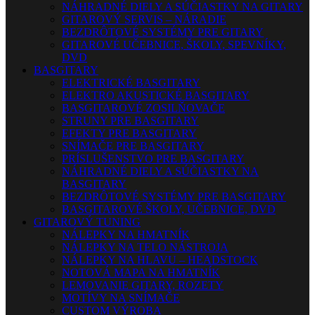
NÁHRADNÉ DIELY A SÚČIASTKY NA GITARY
GITAROVÝ SERVIS – NÁRADIE
BEZDRÔTOVÉ SYSTÉMY PRE GITARY
GITAROVÉ UČEBNICE, ŠKOLY, SPEVNÍKY,
DVD
BASGITARY
ELEKTRICKÉ BASGITARY
ELEKTRO AKUSTICKÉ BASGITARY
BASGITAROVÉ ZOSILŇOVAČE
STRUNY PRE BASGITARY
EFEKTY PRE BASGITARY
SNÍMAČE PRE BASGITARY
PRÍSLUŠENSTVO PRE BASGITARY
NÁHRADNÉ DIELY A SÚČIASTKY NA
BASGITARY
BEZDRÔTOVÉ SYSTÉMY PRE BASGITARY
BASGITAROVÉ ŠKOLY, UČEBNICE, DVD
GITAROVÝ TUNING
NÁLEPKY NA HMATNÍK
NÁLEPKY NA TELO NÁSTROJA
NÁLEPKY NA HLAVU – HEADSTOCK
NOTOVÁ MAPA NA HMATNÍK
LEMOVANIE GITARY, ROZETY
MOTÍVY NA SNÍMAČE
CUSTOM VÝROBA