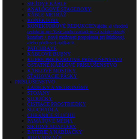
SIEŤOVÉ KÁBLE
ANALÓGOVÉ STAGEBOXY
KÁBLE METRÁŽ
KONEKTORY
KONEKTOROVÉ REDUKCIE
Nájdite si vhodnú
redukciu pre Vaše audio zariadenie a zažite skvelý
komfort + nové možnosti prepojenia pri štúdiovej,
alebo pódiovej aplikácii.
PATCHBAYE
KÁBLOVÉ BUBNY
KUFRE PRE KÁBLOVÉ PRÍSLUŠENSTVO
OSTATNÉ KÁBLOVÉ PRÍSLUŠENSTVO
KÁBLOVÉ MOSTÍKY
SŤAHOVACIE PÁSKY
PRÍSLUŠENSTVO
LADIČKY A METRONÓMY
STOJANY
STOLIČKY
ČISTIACE PROSTRIEDKY
SLÚCHADLÁ
CHRÁNIČE SLUCHU
PAMÄŤOVÉ MÉDIÁ
SIEŤOVÉ ADAPTÉRY
BATÉRIE A NABÍJAČKY
ROZVÁDZAČE