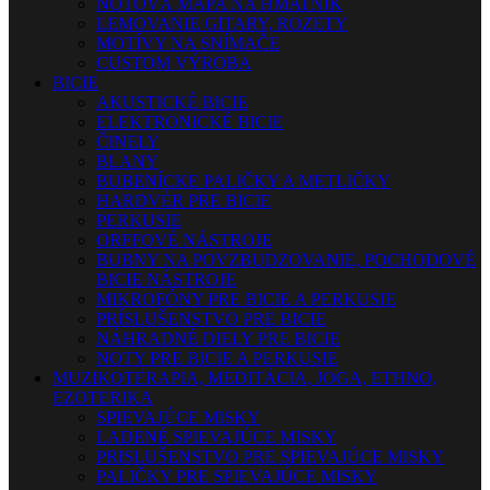
NOTOVÁ MAPA NA HMATNÍK
LEMOVANIE GITARY, ROZETY
MOTÍVY NA SNÍMAČE
CUSTOM VÝROBA
BICIE
AKUSTICKÉ BICIE
ELEKTRONICKÉ BICIE
ČINELY
BLANY
BUBENÍCKE PALIČKY A METLIČKY
HARDVÉR PRE BICIE
PERKUSIE
ORFFOVÉ NÁSTROJE
BUBNY NA POVZBUDZOVANIE, POCHODOVÉ
BICIE NÁSTROJE
MIKROFÓNY PRE BICIE A PERKUSIE
PRÍSLUŠENSTVO PRE BICIE
NÁHRADNÉ DIELY PRE BICIE
NOTY PRE BICIE A PERKUSIE
MUZIKOTERAPIA, MEDITÁCIA, JOGA, ETHNO,
EZOTERIKA
SPIEVAJÚCE MISKY
LADENÉ SPIEVAJÚCE MISKY
PRISLUŠENSTVO PRE SPIEVAJÚCE MISKY
PALIČKY PRE SPIEVAJÚCE MISKY