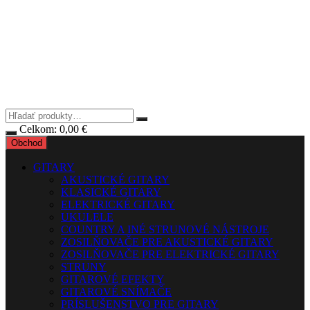
Celkom:
0,00
€
Obchod
GITARY
AKUSTICKÉ GITARY
KLASICKÉ GITARY
ELEKTRICKÉ GITARY
UKULELE
COUNTRY A INÉ STRUNOVÉ NÁSTROJE
ZOSILŇOVAČE PRE AKUSTICKÉ GITARY
ZOSILŇOVAČE PRE ELEKTRICKÉ GITARY
STRUNY
GITAROVÉ EFEKTY
GITAROVÉ SNÍMAČE
PRÍSLUŠENSTVO PRE GITARY