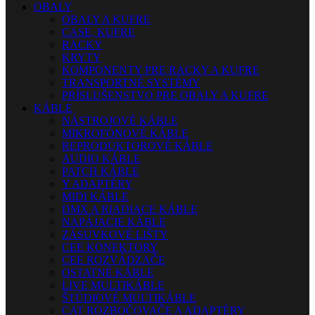
OBALY
OBALY A KUFRE
CASE, KUFRE
RACKY
KRYTY
KOMPONENTY PRE RACKY A KUFRE
TRANSPORTNÉ SYSTÉMY
PRÍSLUŠENSTVO PRE OBALY A KUFRE
KÁBLE
NÁSTROJOVÉ KÁBLE
MIKROFÓNOVÉ KÁBLE
REPRODUKTOROVÉ KÁBLE
AUDIO KÁBLE
PATCH KÁBLE
Y ADAPTÉRY
MIDI KÁBLE
DMX A RIADIACE KÁBLE
NAPÁJACIE KÁBLE
ZÁSUVKOVÉ LIŠTY
CEE KONEKTORY
CEE ROZVÁDZAČE
OSTATNÉ KÁBLE
LIVE MULTIKÁBLE
ŠTÚDIOVÉ MULTIKÁBLE
CAT ROZBOČOVAČE A ADAPTÉRY