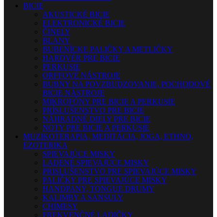
BICIE
AKUSTICKÉ BICIE
ELEKTRONICKÉ BICIE
ČINELY
BLANY
BUBENÍCKE PALIČKY A METLIČKY
HARDVÉR PRE BICIE
PERKUSIE
ORFFOVÉ NÁSTROJE
BUBNY NA POVZBUDZOVANIE, POCHODOVÉ
BICIE NÁSTROJE
MIKROFÓNY PRE BICIE A PERKUSIE
PRÍSLUŠENSTVO PRE BICIE
NÁHRADNÉ DIELY PRE BICIE
NOTY PRE BICIE A PERKUSIE
MUZIKOTERAPIA, MEDITÁCIA, JOGA, ETHNO,
EZOTERIKA
SPIEVAJÚCE MISKY
LADENÉ SPIEVAJÚCE MISKY
PRISLUŠENSTVO PRE SPIEVAJÚCE MISKY
PALIČKY PRE SPIEVAJÚCE MISKY
HANDPANY, TONGUE DRUMY
KALIMBY A SANSULY
CHIMESY
FREKVENČNÉ LADIČKY