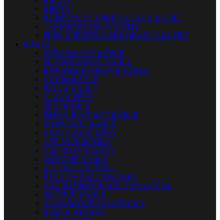
KRYTY
KOMPONENTY PRE RACKY A KUFRE
TRANSPORTNÉ SYSTÉMY
PRÍSLUŠENSTVO PRE OBALY A KUFRE
KÁBLE
NÁSTROJOVÉ KÁBLE
MIKROFÓNOVÉ KÁBLE
REPRODUKTOROVÉ KÁBLE
AUDIO KÁBLE
PATCH KÁBLE
Y ADAPTÉRY
MIDI KÁBLE
DMX A RIADIACE KÁBLE
NAPÁJACIE KÁBLE
ZÁSUVKOVÉ LIŠTY
CEE KONEKTORY
CEE ROZVÁDZAČE
OSTATNÉ KÁBLE
LIVE MULTIKÁBLE
ŠTÚDIOVÉ MULTIKÁBLE
CAT ROZBOČOVAČE A ADAPTÉRY
SIEŤOVÉ KÁBLE
ANALÓGOVÉ STAGEBOXY
KÁBLE METRÁŽ