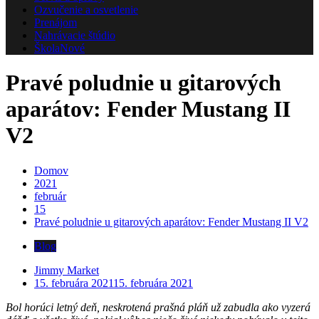
Ozvučenie a osvetlenie
Prenájom
Nahrávacie štúdio
Škola
Nové
Pravé poludnie u gitarových
aparátov: Fender Mustang II
V2
Domov
2021
február
15
Pravé poludnie u gitarových aparátov: Fender Mustang II V2
Blog
Jimmy Market
15. februára 2021
15. februára 2021
Bol horúci letný deň, neskrotená prašná pláň už zabudla ako vyzerá