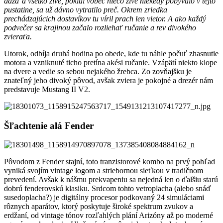
dážď a všetko živé, pokial vôbec niečo živé niekedy pobývalo v tejto
pustatine, sa už dávno vytratilo preč. Okrem zriedka
prechádzajúcich dostavíkov tu víril prach len vietor. A ako každý
podvečer sa krajinou začalo rozliehať ručanie a rev divokého
zvieraťa.
Utorok, odbíja druhá hodina po obede, kde tu náhle počuť zhasnutie
motora a vzniknuté ticho pretína akési ručanie. Vzápätí niekto klope
na dvere a vedie so sebou nejakého žrebca. Zo zovňajšku je
znateľný jeho divoký pôvod, avšak zviera je pokojné a drezér nám
predstavuje Mustang II V2.
Šľachtenie alá Fender
Pôvodom z Fender stajní, toto tranzistorové kombo na prvý pohľad
vyniká svojím vintage logom a striebornou sieťkou v tradičnom
prevedení. Avšak k nášmu prekvapeniu sa nejedná len o ďalšiu starú
dobrú fenderovskú klasiku. Srdcom tohto vetroplacha (alebo snáď
susedoplacha?) je digitálny procesor podkovaný 24 simuláciami
rôznych aparátov, ktorý poskytuje široké spektrum zvukov a
erdžaní, od vintage tónov rozľahlých plání Arizóny až po moderné