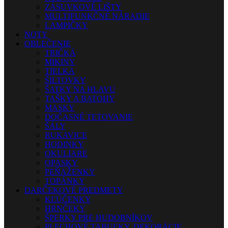
ZÁSUVKOVÉ LIŠTY
MULTIFUNKČNÉ NÁRADIE
LAMPIČKY
NOTY
OBLEČENIE
TRIČKÁ
MIKINY
TIELKA
ŠILTOVKY
ŠATKY NA HLAVU
TAŠKY A BATOHY
MASKY
DOČASNÉ TETOVANIE
ŠÁLY
RUKAVICE
HODINKY
OKULIARE
OPASKY
PEŇAŽENKY
TOPÁNKY
DARČEKOVÉ PREDMETY
KĽÚČENKY
HRNČEKY
ŠPERKY PRE HUDOBNÍKOV
PLECHOVÉ TABUĽKY, DEKORÁCIE