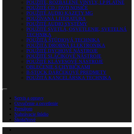
POUŽITÉ, ROZBALENÉ VINYLY, LP PLATNE
POUŽITÉ CD / DVD NOSIČE
POUŽITÉ AUDIO KAZETY MG
POUŽÍVANÁ LITERATÚRA
POUŽITÉ AUDIO SYSTÉMY
POUŽITÉ SVETLÁ, OSVETLENIE, SVETELNÁ
TECHNIKA
POUŽITÁ ŠTÚDIOVÁ TECHNIKA
POUŽITÁ DROBNÁ ELEKTRONIKA
POUŽITÉ DYCHOVÉ NÁSTROJE
POUŽITÉ SLÁČIKOVÉ NÁSTROJE
POUŽITÉ KLÁVESOVÉ NÁSTROJE
OBLEČENIE S CHYBIČKAMI
B-STOCK DARČEKOVÉ PREDMETY
POUŽITÁ KANCELÁRSKA TECHNIKA
Servis a opravy
Ozvučenie a osvetlenie
Prenájom
Nahrávacie štúdio
Škola
Nové