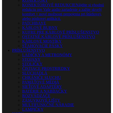
KONEKTORY
KONEKTOROVÉ REDUKCIE
Nájdite si vhodnú
redukciu pre Vaše audio zariadenie a zažite skvelý
komfort + nové možnosti prepojenia pri štúdiovej,
alebo pódiovej aplikácii.
PATCHBAYE
KÁBLOVÉ BUBNY
KUFRE PRE KÁBLOVÉ PRÍSLUŠENSTVO
OSTATNÉ KÁBLOVÉ PRÍSLUŠENSTVO
KÁBLOVÉ MOSTÍKY
SŤAHOVACIE PÁSKY
PRÍSLUŠENSTVO
LADIČKY A METRONÓMY
STOJANY
STOLIČKY
ČISTIACE PROSTRIEDKY
SLÚCHADLÁ
CHRÁNIČE SLUCHU
PAMÄŤOVÉ MÉDIÁ
SIEŤOVÉ ADAPTÉRY
BATÉRIE A NABÍJAČKY
ROZVÁDZAČE
ZÁSUVKOVÉ LIŠTY
MULTIFUNKČNÉ NÁRADIE
LAMPIČKY