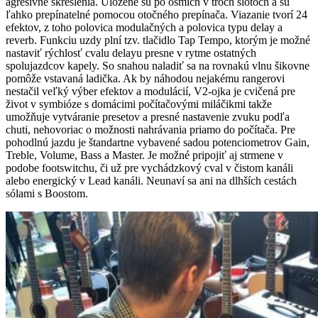
agresívne skreslenia. Uložené sú po ôsmich v troch slotoch a sú
ľahko prepínatelné pomocou otočného prepínača. Viazanie tvorí 24
efektov, z toho polovica modulačných a polovica typu delay a
reverb. Funkciu uzdy plní tzv. tlačidlo Tap Tempo, ktorým je možné
nastaviť rýchlosť cvalu delayu presne v rytme ostatných
spolujazdcov kapely. So snahou naladiť sa na rovnakú vlnu šikovne
pomôže vstavaná ladička. Ak by náhodou nejakému rangerovi
nestačil veľký výber efektov a modulácií, V2-ojka je cvičená pre
život v symbióze s domácimi počítačovými miláčikmi takže
umožňuje vytváranie presetov a presné nastavenie zvuku podľa
chuti, nehovoriac o možnosti nahrávania priamo do počítača. Pre
pohodlnú jazdu je štandartne vybavené sadou potenciometrov Gain,
Treble, Volume, Bass a Master. Je možné pripojiť aj strmene v
podobe footswitchu, či už pre vychádzkový cval v čistom kanáli
alebo energický v Lead kanáli. Neunaví sa ani na dlhších cestách
sólami s Boostom.