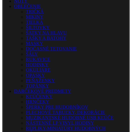
NOTY
OBLEČENIE
TRIČKÁ
MIKINY
TIELKA
ŠILTOVKY
ŠATKY NA HLAVU
TAŠKY A BATOHY
MASKY
DOČASNÉ TETOVANIE
ŠÁLY
RUKAVICE
HODINKY
OKULIARE
OPASKY
PEŇAŽENKY
TOPÁNKY
DARČEKOVÉ PREDMETY
KĽÚČENKY
HRNČEKY
ŠPERKY PRE HUDOBNÍKOV
PLECHOVÉ TABUĽKY, DEKORÁCIE
MUZIKANTSKÉ HUDOBNÉ USB KĽÚČE
NÁSTENNÉ LP VINYL HODINY
REPLIKY-MINIATÚRY HUDOBNÝCH